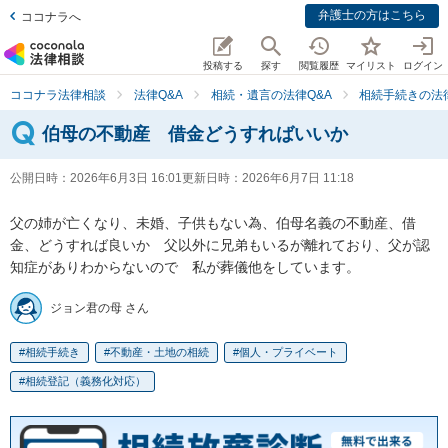
弁護士の方はこちら
ココナラへ
投稿する
探す
閲覧履歴
マイリスト
ログイン
ココナラ法律相談
法律Q&A
相続・遺言の法律Q&A
相続手続きの法律
伯母の不動産 借金どうすればいいか
公開日時：
2026年6月3日 16:01
更新日時：
2026年6月7日 11:18
父の姉が亡くなり、未婚、子供もない為、伯母名義の不動産、借
金、どうすれば良いか　父以外に兄弟もいるが離れており、父が認
知症がありわからないので　私が葬儀他をしています。
ジョン君の母 さん
相続手続き
不動産・土地の相続
個人・プライベート
相続登記（義務化対応）