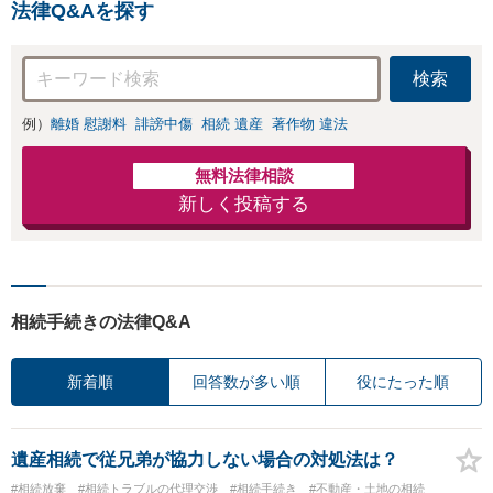
法律Q&Aを探す
ください。
検索
例）
離婚 慰謝料
誹謗中傷
相続 遺産
著作物 違法
無料法律相談
新しく投稿する
相続手続きの法律Q&A
新着順
回答数が多い順
役にたった順
遺産相続で従兄弟が協力しない場合の対処法は？
#相続放棄
#相続トラブルの代理交渉
#相続手続き
#不動産・土地の相続