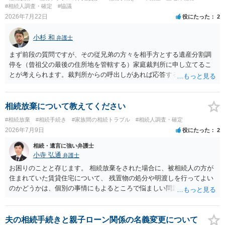
#相続人調査・確定
#協議
2026年7月22日
役にたった
2
小杉 和
弁護士
まず前段の質問ですが、その従兄弟の方々を相手方とする遺産分割調
停を（曾祖父の最後の住所地を管轄する）家庭裁判所に申し立てるこ
とが考えられます。裁判所からの呼出しがあれば応答する可能性がま
だあるのではないでしょうか。 後段の質問については、相続放棄は可
能と思われます。時間が思った以上にないので必要書類をてきぱきと
揃える必要があります。その点是非御注意ください。
相続放棄について教えてください
#相続放棄
#相続手続き
#家族間の相続トラブル
#相続人調査・確定
2026年7月9日
役にたった
2
相続・遺言に強い弁護士
小寺 弘通
弁護士
お困りのことと存じます。 相続放棄をされた場合に、被相続人の方が
住まれていた賃貸住宅について、 残置物の処分や明渡しを行ってよい
のかどうかは、個別の事情にもよるところで悩ましい問題です。 相続
放棄をされた方が賃貸借契約を解約し、残置物を処分して明け渡した
場合、 「相続財産を処分」したと評価され、相続放棄が無効となるリ
スクが一応あるからです。 ただし、実際には、自宅内にめぼしい財産
夫の相続手続きと親子ローン関係の名義変更について