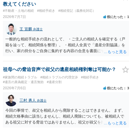
がなく、滞納賃料が増え続けるのを止めるため、 解約をして鍵を返却
教えてください
してしまうというケースもそれなりにあります。 また、お母様の通帳
#不動産・土地の相続
#相続手続き
#相続登記（義務化対応）
や印鑑などは現に保管されているのであれば、 そのまま保管されてお
2026年7月7日
役にたった
1
いた方が良いかと思います。 相続人全員が相続放棄された場合には、
相続財産清算人が選任される場合があり、 その場合には当該清算人に
王 宣麟
弁護士
引き継いでいただくことになります。 ちなみに前提として、お母様の
お姉さんがご存命である以上、 その子（甥、姪）にはそもそも相続権
一般的な相続手続きの流れとして、 ・ご主人の相続人を確定する（戸
は発生しないので、甥姪の方々は相続放棄は不要になると考えられま
籍を辿って、相続関係を整理）。 ・相続人全員で「遺産分割協議」を
す。 明確にお答えができずに申し訳ありませんが、以上ご参考にして
行い、家の持分をご自身に集約する内容の合意を書面にする。 ・その
いただければ幸いです。
合意に基づき、不動産の相続登記を申請する（法務局）。 ・住宅ロー
ンと抵当権の名義について、金融機関と協議し、可能ならあなた名義
に切り替える（団信の見直しなども含めて）。 ・ただし、親子ローン
祖母への脅迫音声で叔父の遺産相続権剥奪は可能か？
で義母も共有名義に入っている場合、通常は、義母の持分や義母のロ
#家族間の相続トラブル
#相続トラブルの代理交渉
#相続手続き
ーン部分を動かすには、義母本人の同意・協議が不可欠です。 ここが
#遺言の真偽鑑定・遺言無効
#遺産分割
今回の「義母と連絡が取れない」状況での大きなネックになります。
2026年7月6日
役にたった
3
連絡が取れない相続人・共有者がいる場合、相続手続きは次のような
段階的対応が推奨されています。 １．戸籍・戸籍の附票・住民票で義
三村 勇人
弁護士
母の最新住所と生存状況を確認する。 まずは、被相続人（ご主人）の
戸籍から相続人を辿り、義母の戸籍・戸籍附票を取り、現住所や転居
今回の事情で、叔父を相続人から廃除することはできません。 まず、
履歴を確認する方法が一般的です。 ２．住所が分かった場合、内容証
相続欠格事由に該当しませんし、相続人廃除についても、被相続人で
明郵便などの方法で手紙を送る。 電話やメールで連絡が取れないとき
ある祖父に対する脅迫ではありませんし、祖父が叔父を排除する意思
は、公的な通知手段として内容証明郵便を使い、「遺産分割協議をし
も現れておりません。 そのため、「遺産相続権を剥奪」することは難