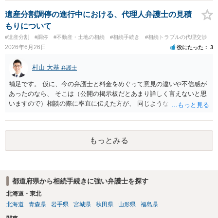
たい」「持分の調整をしたい」旨を正式に通知することが推奨されて
しいです。 それよりも、質問の内容ですと、お母様は、遺留分侵害額
います。 ３．それでも連絡がつかない／返信がない場合 義母が行方不
請求を検討できますので、そちらを相談したほうがよいと思われま
遺産分割調停の進行中における、代理人弁護士の見積
明状態で、所在が確認できない場合：「不在者財産管理人の選任」を
す。
もりについて
家庭裁判所に申し立てて、管理人を通じて手続を進める方法が検討さ
#遺産分割
#調停
#不動産・土地の相続
#相続手続き
#相続トラブルの代理交渉
れます。 また、住所は分かるが、意図的に連絡を無視されている／協
2026年6月26日
役にたった
3
議に応じない場合は、家庭裁判所に「遺産分割調停」を申し立てて、
裁判所の場で話し合い・調整をする方法が有効とされています。 どの
村山 大基
弁護士
方法で進めるべきか、という点に関して公開の場でアドバイスするの
にも限界があるかと思いますので、具体的な資料等をご持参の上、弁
補足です。 仮に、今の弁護士と料金をめぐって意見の違いや不信感が
護士の相談されることをお勧めします。
あったのなら、 そこは（公開の掲示板だとあまり詳しく言えないと思
いますので）相談の際に率直に伝えた方が、 同じようなトラブルを避
ける上で重要だと思います。
もっとみる
都道府県から相続手続きに強い弁護士を探す
北海道・東北
北海道
青森県
岩手県
宮城県
秋田県
山形県
福島県