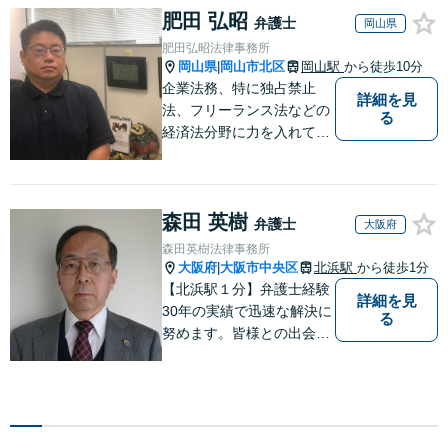
肥田 弘昭
弁護士
岡山県
肥田弘昭法律事務所
岡山県
岡山市北区
岡山駅
から徒歩10分
|
企業法務、特に独占禁止
詳細を見
法、フリーランス法などの
る
経済法分野に力を入れてい
ます！！！
森田 英樹
弁護士
大阪府
森田英樹法律事務所
大阪府
大阪市中央区
北浜駅
から徒歩1分
|
【北浜駅１分】弁護士経験
詳細を見
30年の実績で迅速な解決に
る
努めます。皆様との出会い
に感謝し、皆様に寄り添い
ながらスピーディに問題解
決をさせていただけるよう
取り組んでおります。お困
りの方は、お気軽にご相談