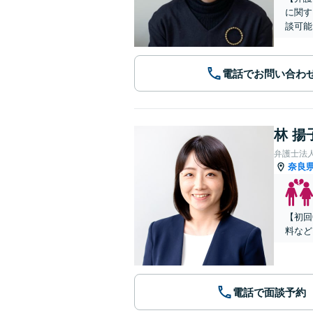
に関す
談可能
電話でお問い合わ
林 揚
弁護士法
奈良
【初回
料など
電話で面談予約