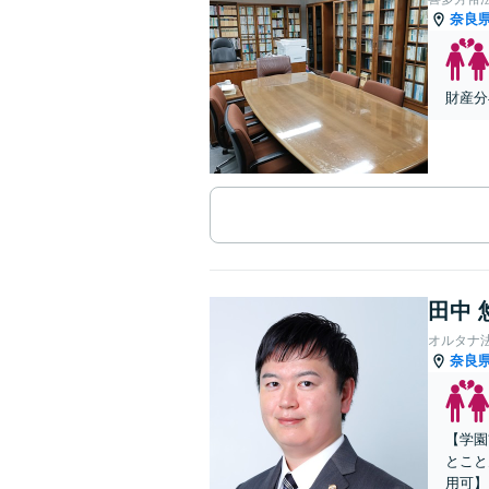
奈良
財産分
田中 
オルタナ
奈良
【学園
とこと
用可】