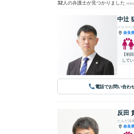
32
人の弁護士が見つかりました
(検索
中辻 
ベリーベ
奈良
【初回
してい
電話でお問い合わ
反田 
たんだ法
奈良