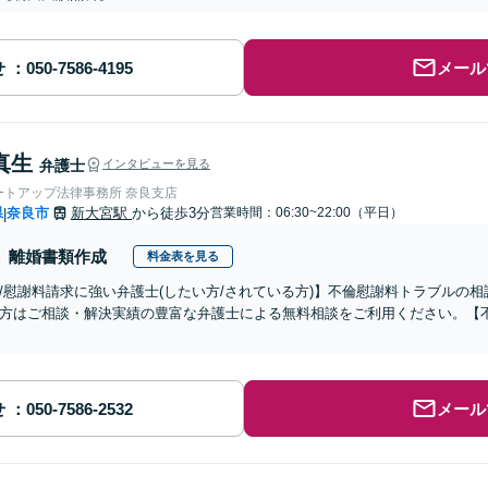
せ
メール
真生
弁護士
インタビューを見る
ートアップ法律事務所 奈良支店
県
奈良市
新大宮駅
から徒歩3分
営業時間：06:30~22:00（平日）
|
離婚書類作成
料金表を見る
/慰謝料請求に強い弁護士(したい方/されている方)】不倫慰謝料トラブルの相
方はご相談・解決実績の豊富な弁護士による無料相談をご利用ください。【
せ
メール