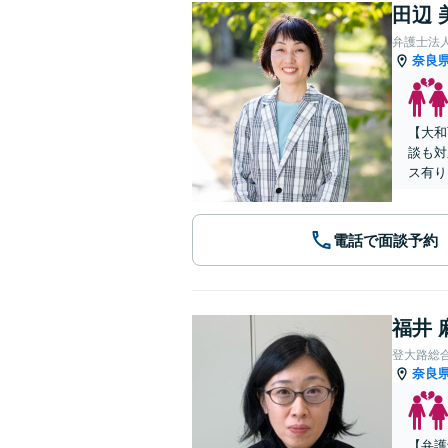
田辺 
弁護士法
奈良
【大和
談も対
ス有り
電話で面談予約
福井 
登大路総
奈良
【弁護