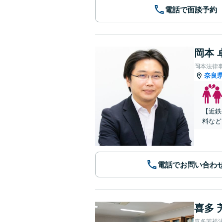
電話で面談予約
岡本 
岡本法律
奈良
【近鉄
料など
電話でお問い合わ
喜多 
喜多芳裕