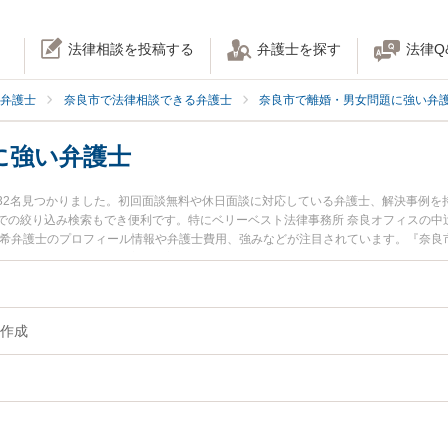
法律相談を投稿する
弁護士を探す
法律Q
弁護士
奈良市で法律相談できる弁護士
奈良市で離婚・男女問題に強い弁
に強い弁護士
32名見つかりました。初回面談無料や休日面談に対応している弁護士、解決事例を
での絞り込み検索もでき便利です。特にベリーベスト法律事務所 奈良オフィスの中辻
有希弁護士のプロフィール情報や弁護士費用、強みなどが注目されています。『奈良
類作成のトラブル解決の実績豊富な近くの弁護士を検索したい』『初回相談無料で
におすすめです。
作成