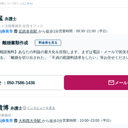
結果について詳しくは
こちら
)
猛
弁護士
スト法律事務所 奈良オフィス
県
奈良市
近鉄奈良駅
から徒歩1分
営業時間：09:30~21:00（平日）
|
離婚書類作成
料金表を見る
相談無料】あなたの利益の最大化を目指します。まずは電話・メールで状況
る」「離婚を切り出された」「不貞の慰謝料請求をしたい」等お任せくださ
せ
メール
貴博
弁護士
インタビューを見る
律事務所
県
奈良市
大和西大寺駅
から徒歩1分
営業時間：10:00~23:00（平日）
|