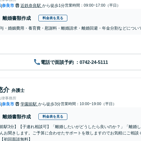
県
奈良市
近鉄奈良駅
から徒歩1分
営業時間：09:00~17:00（平日）
|
離婚書類作成
料金表を見る
与・婚姻費用・養育費・慰謝料・離婚請求・離婚回避・年金分割などについ
電話で面談予約
悠介
弁護士
法律事務所
県
奈良市
学園前駅
から徒歩3分
営業時間：10:00~19:00（平日）
|
離婚書類作成
料金表を見る
前駅3分】【子連れ相談可】「離婚したいがどうしたら良いのか？」「離婚
んお聞きします。ご予算に合わせたサポートを致しますのでお気軽にご相談
【初回面談無料】