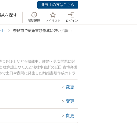
弁護士の方はこちら
&Aを探す
閲覧履歴
マイリスト
ログイン
護士
奈良市で離婚書類作成に強い弁護士
持つ弁護士なども掲載中。離婚・男女問題に関
 猛弁護士やたんだ法律事務所の反田 貴博弁護
市で土日や夜間に発生した離婚書類作成のトラ
離婚書類作成を法律相談できる奈良市内の弁護士
変更
変更
変更