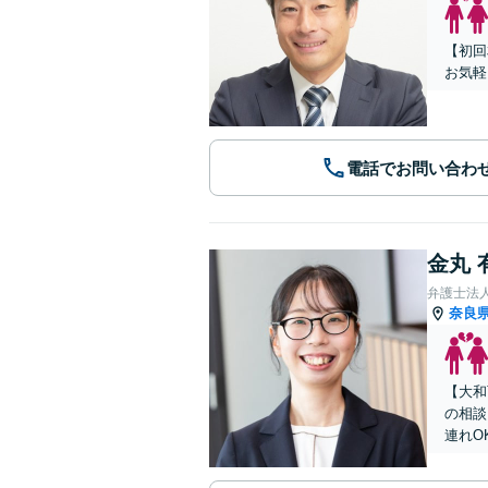
【初回
お気軽
電話でお問い合わ
金丸 
弁護士法
奈良
【大和
の相談
連れO