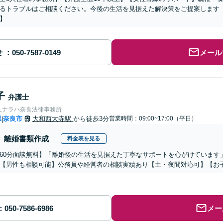
るトラブルはご相談ください。今後の生活を見据えた解決策をご提案します
】
せ
メール
子
弁護士
人ナラハ奈良法律事務所
県
奈良市
大和西大寺駅
から徒歩3分
営業時間：09:00~17:00（平日）
|
離婚書類作成
料金表を見る
60分面談無料】「離婚後の生活を見据えた丁寧なサポートを心がけています
【男性も相談可能】公務員や経営者の相談実績あり【土・夜間対応可】【お子
メー