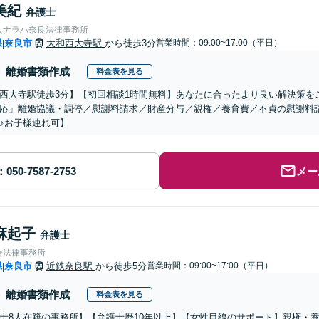
美紀
弁護士
人ナラハ奈良法律事務所
県
奈良市
大和西大寺駅
から徒歩3分
営業時間：09:00~17:00（平日）
|
離婚書類作成
料金表を見る
西大寺駅徒歩3分】【初回相談1時間無料】あなたに合ったより良い解決策を
応」離婚協議・調停／慰謝料請求／財産分与／親権／養育費／不貞の慰謝料
♪お子様連れ可】
メー
麻起子
弁護士
合法律事務所
県
奈良市
近鉄奈良駅
から徒歩5分
営業時間：09:00~17:00（平日）
|
離婚書類作成
料金表を見る
士8人在籍の事務所】【弁護士歴10年以上】【女性目線のサポート】親権・