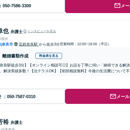
メー
卓也
弁護士
インタビューを見る
事務所
県
奈良市
近鉄奈良駅
から徒歩3分
営業時間：10:00~18:00（平日）
|
離婚書類作成
料金表を見る
奈良駅徒歩3分】【オンライン相談可◎】お話を丁寧に伺い「納得できる解
、解決実績多数！【法テラスOK】【初回相談無料】今後の生活費について
せ
メール
芳裕
弁護士
法律事務所