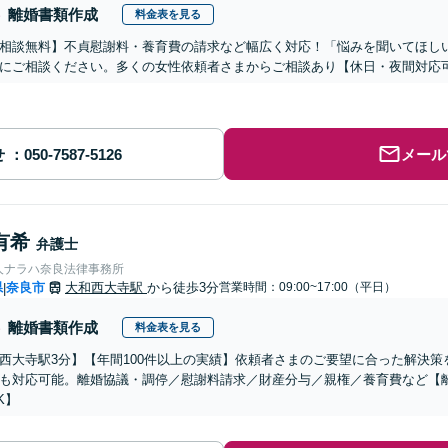
離婚書類作成
料金表を見る
相談無料】不貞慰謝料・養育費の請求など幅広く対応！「悩みを聞いてほし
にご相談ください。多くの女性依頼者さまからご相談あり【休日・夜間対応
せ
メール
有希
弁護士
人ナラハ奈良法律事務所
県
奈良市
大和西大寺駅
から徒歩3分
営業時間：09:00~17:00（平日）
|
離婚書類作成
料金表を見る
西大寺駅3分】【年間100件以上の実績】依頼者さまのご要望に合った解決策
も対応可能。離婚協議・調停／慰謝料請求／財産分与／親権／養育費など【離
K】