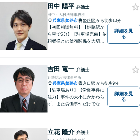
田中 陽平
弁護士
田中・大村法律事務所
兵庫県
姫路市
姫路駅
から徒歩10分
|
【初回相談無料】【姫路駅か
詳細を見
ら車で5分】【駐車場完備】依
る
頼者様との信頼関係を大切
に、地元に根ざした弁護士と
して活動しています。個人の
方・企業の方、双方からご相
吉田 竜一
談をお受けしております。離
弁護士
婚・借金問題・交通事故・企
姫路総合法律事務所
業法務など幅広く対応してい
兵庫県
姫路市
京口駅
から徒歩9分
|
ます。
【駐車場あり】【労働事件に
詳細を見
注力】事件の大小にかかわら
る
ず、また労働事件だけでなく
全ての事件について、引き受
けた事件は依頼者の目線で依
頼者とともに頑張っていきた
立花 隆介
いと考えています。 お気軽に
弁護士
ご相談ください。