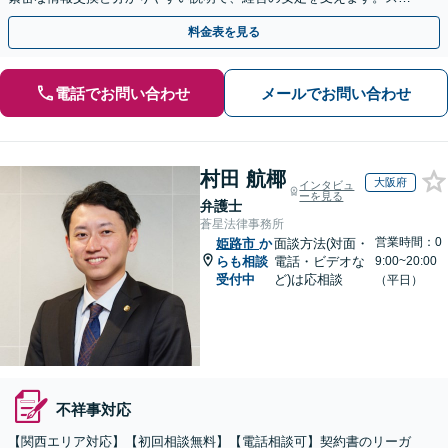
ット相談も歓迎！まずは貴社のお悩みをお聞かせください。
料金表を見る
電話でお問い合わせ
メールでお問い合わせ
村田 航椰
大阪府
インタビュ
ーを見る
弁護士
蒼星法律事務所
営業時間：0
姫路市
か
面談方法(対面・
らも相談
電話・ビデオな
9:00~20:00
受付中
ど)は応相談
（平日）
不祥事対応
【関西エリア対応】【初回相談無料】【電話相談可】契約書のリーガ