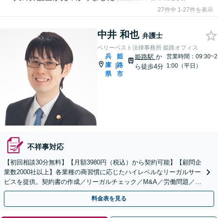
27件中 1-27件を表示
中井 和也
弁護士
ベリーベスト法律事務所 姫路オフィス
兵
姫
姫路駅
か
営業時間：09:30~2
庫
路
|
1:00（平日）
ら徒歩4分
県
市
不祥事対応
【初回相談30分無料】【月額3980円（税込）から契約可能】【顧問企
業数2000社以上】各業種の商習慣に応じたハイレベルなリーガルサー
ビスを提供。契約書の作成／リーガルチェック／M&A／労働問題／知
的財産等、お任せください【他士業連携可能】
料金表を見る