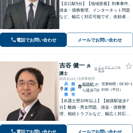
【京口駅9分】【地域密着】刑事事件、
借金・債務整理、インターネット問題
など、幅広く対応可能です。依頼者さ
まが抱える苦悩や苦しみにできる限り
寄り添い、丁寧かつ親身に対応いたし
ます。また、問題となっている背景事
電話でお問い合わせ
メールでお問い合わせ
情にも気を配り、根本的な解決を目指
します。
吉谷 健一
弁
インタビューを
見る
護士
姫路あゆむ法律事務所
兵
姫
姫路駅
か
営業時間：09:30~1
庫
路
|
8:00（平日）
ら徒歩7分
県
市
【弁護士歴10年以上】【姫路駅徒歩7
分】離婚・男女問題、借金・債務整
理、相続トラブルなど、幅広く対応可
能です。丁寧なヒアリングと分かりや
すい説明を心がけています。依頼者さ
電話でお問い合わせ
メールでお問い合わせ