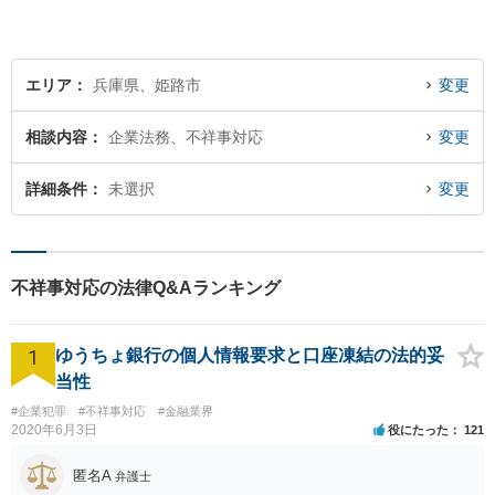
エリア
兵庫県、姫路市
変更
相談内容
企業法務、不祥事対応
変更
詳細条件
未選択
変更
不祥事対応の法律Q&Aランキング
1
ゆうちょ銀行の個人情報要求と口座凍結の法的妥
当性
#企業犯罪
#不祥事対応
#金融業界
2020年6月3日
役にたった
121
匿名A
弁護士