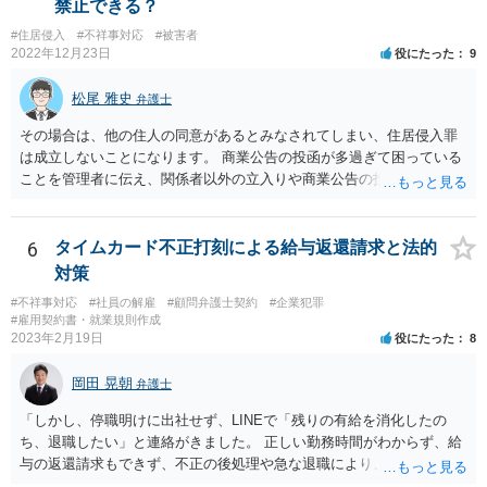
禁止できる？
#住居侵入
#不祥事対応
#被害者
2022年12月23日
役にたった
9
松尾 雅史
弁護士
その場合は、他の住人の同意があるとみなされてしまい、住居侵入罪
は成立しないことになります。 商業公告の投函が多過ぎて困っている
ことを管理者に伝え、関係者以外の立入りや商業公告の投函を禁ずる
張り紙をマンション入り口にしてもらうのがよいと思います。
6
タイムカード不正打刻による給与返還請求と法的
対策
#不祥事対応
#社員の解雇
#顧問弁護士契約
#企業犯罪
#雇用契約書・就業規則作成
2023年2月19日
役にたった
8
岡田 晃朝
弁護士
「しかし、停職明けに出社せず、LINEで「残りの有給を消化したの
ち、退職したい」と連絡がきました。 正しい勤務時間がわからず、給
与の返還請求もできず、不正の後処理や急な退職により、社や他のス
タッフに多大な迷惑をかけ、その上、有給まで使われるというような