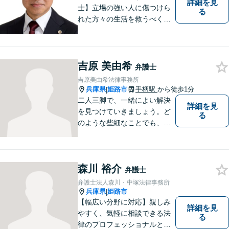
詳細を見
士】立場の強い人に傷つけら
る
れた方々の生活を救うべく、
日々邁進しております。弁護
団事件にも精力的に取り組む
弁護士。お困りごとはなんで
もご相談ください。二人三脚
吉原 美由希
弁護士
で平穏な生活を取り戻しまし
吉原美由希法律事務所
ょう。【Zoom・電話相談O
兵庫県
姫路市
手柄駅
から徒歩1分
|
K】
二人三脚で、一緒によい解決
詳細を見
を見つけていきましょう。ど
る
のような些細なことでも、ま
ずはご相談ください。
森川 裕介
弁護士
弁護士法人森川・中塚法律事務所
兵庫県
姫路市
|
【幅広い分野に対応】親しみ
詳細を見
やすく、気軽に相談できる法
る
律のプロフェッショナルとし