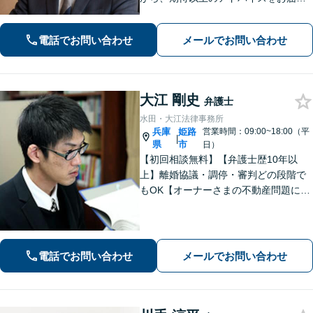
します。 お客様とのコミュニケーショ
ンを大切にし、信頼関係を築きながら
電話でお問い合わせ
メールでお問い合わせ
課題解決に全力を尽くします。
大江 剛史
弁護士
水田・大江法律事務所
兵庫
姫路
営業時間：09:00~18:00（平
|
県
市
日）
【初回相談無料】【弁護士歴10年以
上】離婚協議・調停・審判どの段階で
もOK【オーナーさまの不動産問題に特
化】賃貸トラブル・建築トラブルの解
決を経験豊富な弁護士がサポート「司
法書士・税理士など他士業と連携」
【夜間面談可】遺言書作成に対応
電話でお問い合わせ
メールでお問い合わせ