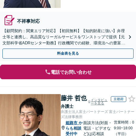
不祥事対応
【顧問契約：関東エリア対応】【初回無料】【知的財産に強い】弁理
士等と連携し、高品質なリーガルサービスをワンストップで提供【元
文部科学省ADRセンター勤務】行政機関での経験、環境法への豊富な
知識を活かし、事業者さまの抱える問題を解決へ導きます
料金表を見る
電話でお問い合わせ
藤井 哲也
京都府
インタビュ
ーを見る
弁護士
弁護士法人富士パートナーズ 富士パートナー
ズ法律事務所
営業時間：0
姫路市
か
面談方法(対面・
らも相談
電話・ビデオな
9:00~18:00
受付中
ど)は応相談
（平日）