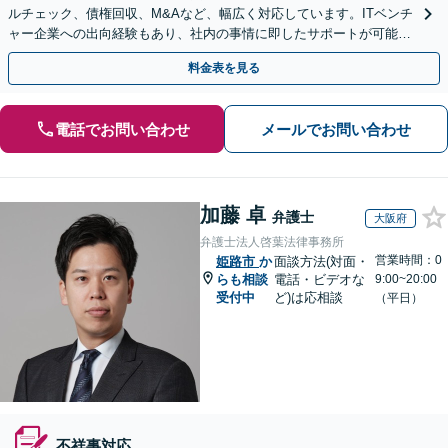
ルチェック、債権回収、M&Aなど、幅広く対応しています。ITベンチ
ャー企業への出向経験もあり、社内の事情に即したサポートが可能で
す。お気軽にご相談ください。【夜間・土日相談可】
料金表を見る
電話でお問い合わせ
メールでお問い合わせ
加藤 卓
弁護士
大阪府
弁護士法人啓葉法律事務所
営業時間：0
姫路市
か
面談方法(対面・
らも相談
電話・ビデオな
9:00~20:00
受付中
ど)は応相談
（平日）
不祥事対応