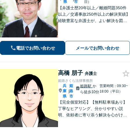
県
市
日）
【弁護士歴20年以上／離婚問題350件
以上／交通事故250件以上の解決実績】
経験豊富な弁護士が、よい解決を図り
ます。不貞・暴力など離婚原因がない
事案でも離婚成立に至った事案を多数
経験【女性の離婚初回相談無料】交通
事故／借金・債務整理のご相談もお任
電話でお問い合わせ
メールでお問い合わせ
せ！
高橋 朋子
弁護士
姫路さくら法律事務所
兵
姫
姫路駅
か
営業時間：09:30~
庫
路
|
18:00（平日）
ら徒歩10分
県
市
【完全個室対応】【無料駐車場あり】
丁寧なヒアリング、分かりやすい説
明、依頼者に寄り添う解決を心がけて
います。離婚事件、相続問題、犯罪被
害者支援の実績多数。不動産（明渡