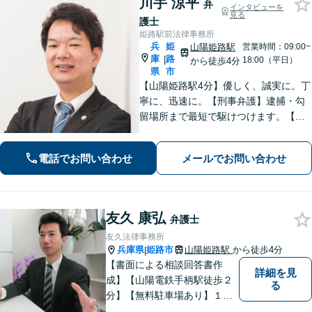
川手 涼平
弁
インタビューを
見る
護士
姫路駅前法律事務所
兵
姫
山陽姫路駅
営業時間：09:00~
庫
路
|
18:00（平日）
から徒歩4分
県
市
【山陽姫路駅4分】優しく、誠実に。丁
寧に、迅速に。【刑事弁護】逮捕・勾
留場所まで最短で駆けつけます。【債
務整理】どんな事情があってもあなた
の生活再建をサポートします。【交通
電話でお問い合わせ
メールでお問い合わせ
事故】「こんな相談でも大丈夫だろう
か」と躊躇されている方もご相談くだ
さい。
友久 康弘
弁護士
友久法律事務所
兵庫県
姫路市
山陽姫路駅
から徒歩4分
|
【書面による相談回答書作
詳細を見
成】【山陽電鉄手柄駅徒歩２
る
分】【無料駐車場あり】１歩
踏み出すために、１人で抱え