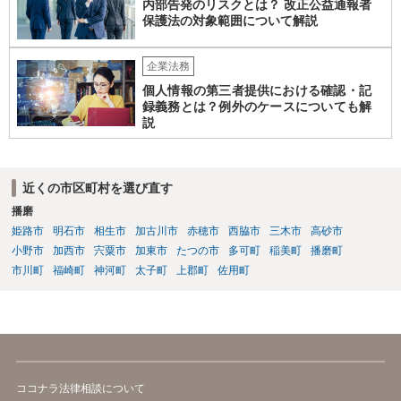
内部告発のリスクとは？ 改正公益通報者
保護法の対象範囲について解説
企業法務
個人情報の第三者提供における確認・記
録義務とは？例外のケースについても解
説
近くの市区町村を選び直す
播磨
姫路市
明石市
相生市
加古川市
赤穂市
西脇市
三木市
高砂市
小野市
加西市
宍粟市
加東市
たつの市
多可町
稲美町
播磨町
市川町
福崎町
神河町
太子町
上郡町
佐用町
ココナラ法律相談について