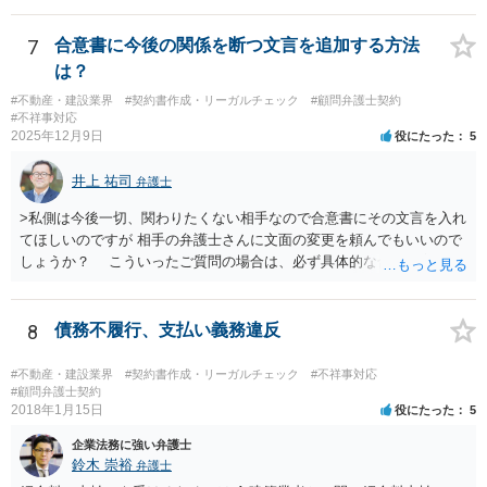
状況です。」 大変悪質ですね。打刻場所のデータと、これまでのタイ
ムカードの虚偽を確認し、突き付けて責任を問題にすることになるで
7
合意書に今後の関係を断つ文言を追加する方法
しょう。 詐欺もありうるでしょうね。 「正しい時間がわからないとい
は？
うタイムカード不正打刻による返還請求はどのようにおこなえばよい
#不動産・建設業界
#契約書作成・リーガルチェック
#顧問弁護士契約
でしょうか？」 想定できる虚偽を前提に、相手と協議して詰めればよ
#不祥事対応
いかと思います。 確実な記録があれば、それによるのがよいですが、
2025年12月9日
役にたった
5
すべては不可能でしょうので。 相手の言動には早急には返事をせずに
弁護士と相談しながら、対応策を検討する方がよいでしょう。 また、
井上 祐司
弁護士
返還が難しい場合、損害賠償を請求する事はできますでしょうか？ 法
的には可能ですが、立証の問題があります。 協議でも問題にできそう
>私側は今後一切、関わりたくない相手なので合意書にその文言を入れ
ですが、調停なども検討できるでしょう。 また、返還請求も損害賠償
てほしいのですが 相手の弁護士さんに文面の変更を頼んでもいいので
請求もせず、「詐欺」として、警察に被害届を出す事は可能でしょう
しょうか？ こういったご質問の場合は、必ず具体的な合意書案をも
か？ 内容的には検討できますが、立証は、民事よりさらにワンランク
って法律相談を受けないと、的確なアドバイスが困難です。 一般的
上がります。 警察に相談されてもよい事案だとは思います。
には、ご質問のような懸念を払しょくするために、 「甲及び乙は，本
示談書に記載するもののほか，甲と乙の間には何らの債権債務が存し
8
債務不履行、支払い義務違反
ないことを相互に確認する。」 という清算条項を入れることが一般的
です。 以上に加え、「本件については，当事者協議の結果，上記示
#不動産・建設業界
#契約書作成・リーガルチェック
#不祥事対応
談条件のとおり示談が成立したので，今後本件の上記示談内容に関し
#顧問弁護士契約
2018年1月15日
役にたった
5
てはどんな事情が生じても双方共裁判上又は裁判外においても一切異
議，請求の申立をしないことを誓約する。」という条項を入れること
企業法務に強い弁護士
がありますが、この条項は一つのプレッシャーのようなもので、現実
鈴木 崇裕
弁護士
には今後一切裁判を起こす権利を放棄する、という合意はできません