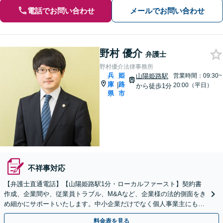
電話でお問い合わせ
メールでお問い合わせ
野村 優介
弁護士
野村優介法律事務所
兵
姫
山陽姫路駅
営業時間：09:30~
庫
路
|
20:00（平日）
から徒歩1分
県
市
不祥事対応
【弁護士直通電話】【山陽姫路駅1分・ローカルファースト】契約書
作成、企業間や、従業員トラブル、M&Aなど、企業様の法的側面をき
め細かにサポートいたします。中小企業だけでなく個人事業主にも対
応いたします。【土日祝対応可】【電話相談可】
料金表を見る