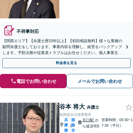
不祥事対応
【関西エリア】【弁護士歴10年以上】【初回相談無料】様々な業種の
顧問弁護士をしております。事業内容を理解し、経営をバックアップ
します。予防法務や従業員トラブルはお任せください。個人事業主か
らのご相談も可【休日・夜間相談可】
料金表を見る
電話でお問い合わせ
メールでお問い合わせ
谷本 将大
弁護士
姫路総合法律事務所
兵
姫
京口駅
か
営業時間：09:30~1
庫
路
|
7:30（平日）
ら徒歩9分
県
市