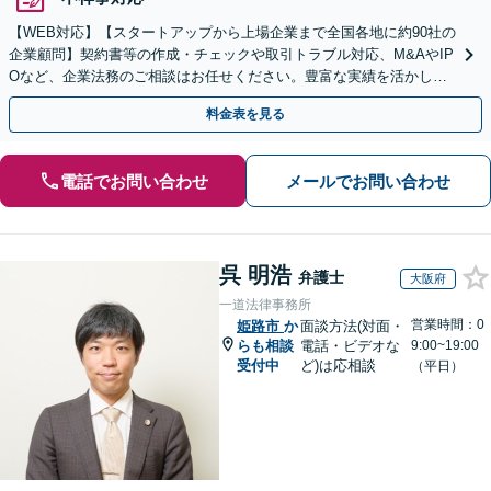
【WEB対応】【スタートアップから上場企業まで全国各地に約90社の
企業顧問】契約書等の作成・チェックや取引トラブル対応、M&AやIP
Oなど、企業法務のご相談はお任せください。豊富な実績を活かし的
確に対応を進めてまいります。
料金表を見る
電話でお問い合わせ
メールでお問い合わせ
呉 明浩
弁護士
大阪府
一道法律事務所
営業時間：0
姫路市
か
面談方法(対面・
らも相談
電話・ビデオな
9:00~19:00
受付中
ど)は応相談
（平日）