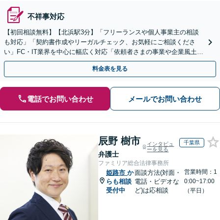
不祥事対応
【初回相談無料】【北浜駅3分】「フリーランスや個人事業主の相談
も対応」「契約書作成やリーガルチェック、お気軽にご相談くださ
い」FC・IT業界を中心に幅広く対応「依頼者さまの事業や企業風土を
熟知し、最適な解決策をご提案」【休日・夜間相談可】
料金表を見る
電話でお問い合わせ
メールでお問い合わせ
辰野 樹市
千葉県
インタビュ
ーを見る
弁護士
ファミリア総合法律事務所
営業時間：1
姫路市
か
面談方法(対面・
らも相談
電話・ビデオな
0:00~17:00
受付中
ど)は応相談
（平日）