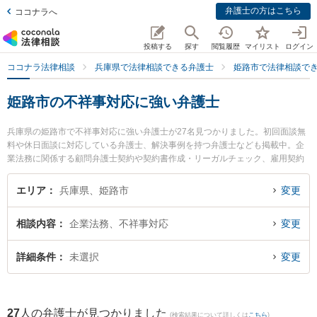
弁護士の方はこちら
ココナラへ
投稿する
探す
閲覧履歴
マイリスト
ログイン
ココナラ法律相談
兵庫県で法律相談できる弁護士
姫路市で法律相談で
姫路市の不祥事対応に強い弁護士
兵庫県の姫路市で不祥事対応に強い弁護士が27名見つかりました。初回面談無
料や休日面談に対応している弁護士、解決事例を持つ弁護士なども掲載中。企
業法務に関係する顧問弁護士契約や契約書作成・リーガルチェック、雇用契約
書・就業規則作成等の細かな分野での絞り込み検索もでき便利です。特にベリ
ーベスト法律事務所 姫路オフィスの中井 和也弁護士や野村優介法律事務所の野
エリア
兵庫県、姫路市
変更
村 優介弁護士、姫路駅前法律事務所の北川 舜弁護士のプロフィール情報や弁護
士費用、強みなどが注目されています。『姫路市で土日や夜間に発生した不祥
相談内容
企業法務、不祥事対応
変更
事対応のトラブルを今すぐに弁護士に相談したい』『不祥事対応のトラブル解
決の実績豊富な近くの弁護士を検索したい』『初回相談無料で不祥事対応を法
律相談できる姫路市内の弁護士に相談予約したい』などでお困りの相談者さん
詳細条件
未選択
変更
におすすめです。
27
人の弁護士が見つかりました
(検索結果について詳しくは
こちら
)