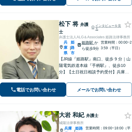
まの置かれている状況と希望に沿った
最善の解決を目指します。
松下 将
弁護
インタビューを見
る
士
弁護士法人ALG＆Associates 姫路法律事務所
兵
姫
姫路駅
か
営業時間：00:00~2
庫
路
|
3:59（平日）
ら徒歩9分
県
市
【JR線『姫路駅』南口、徒歩 9 分｜山
陽電気鉄道本線『手柄駅』、徒歩10
分】【土日祝日相談予約受付】兵庫県
で法律問題でお困りの方、豊富な実績
と専門性を持つ弁護士が解決を目指し
電話でお問い合わせ
メールでお問い合わせ
ます。
大岩 和紀
弁護士
城陽法律事務所
兵庫
姫路
営業時間：09:00~18:00（平
|