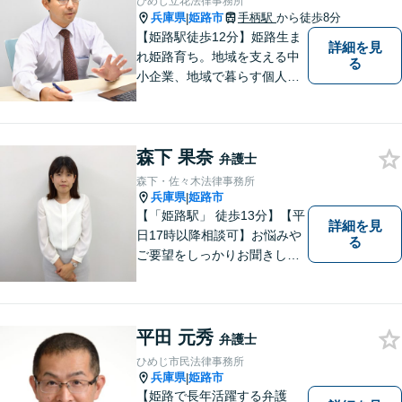
ひめじ立花法律事務所
兵庫県
姫路市
手柄駅
から徒歩8分
|
【姫路駅徒歩12分】姫路生ま
詳細を見
れ姫路育ち。地域を支える中
る
小企業、地域で暮らす個人に
とって、頼れるパートナーを
目指します。一般民事から企
業法務、刑事事件の被害者救
森下 果奈
済など幅広い問題に積極的に
弁護士
取り組みます。お気軽にご相
森下・佐々木法律事務所
談ください。
兵庫県
姫路市
|
【「姫路駅」 徒歩13分】【平
詳細を見
日17時以降相談可】お悩みや
る
ご要望をしっかりお聞きし、
納得できる解決を提案しま
す。どのようなご相談でも丁
寧にお話をお聞きし，ご相談
いただいたことで安心感を得
平田 元秀
弁護士
ていただけるよう尽力しま
ひめじ市民法律事務所
す。遠慮なく相談してくださ
兵庫県
姫路市
|
い。
【姫路で長年活躍する弁護