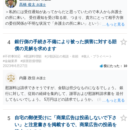
髙橋 俊太
弁護士
＞私的には受任通知があってからだと思っていたので本人から弁護士
の所に来い。 受任通知を受け取る前、つまり、貴方にとって相手方側
の委任関係が不明な状況で「弁護士の所に来い」というのは、さすが
に無理な要求だと思われます。 ＞本当に雇っていた場合はこちらに連
絡がきますよね？ 通常はそのような初動となります。
4
銀行側の手続き不備により被った損害に対する賠
償の見解を求めます
#不祥事対応
#慰謝料増額
#少額訴訟の相談・依頼
#個人・プライベート
#金融業界
#損害賠償増額
2023年6月27日
役にたった
10
内藤 政信
弁護士
慰謝料は請求できそうですが、金額は些少なものになるでしょう。 銀
行に対して、従前の経緯を集約して、謝罪および慰謝料請求書を 送付
してもいいでしょう。 5万円ほどの請求でしょうか。（私見）
5
自宅の郵便受けに「商業広告は投函しないで下さ
い」と注意書きを掲載するで、商業広告の投函を