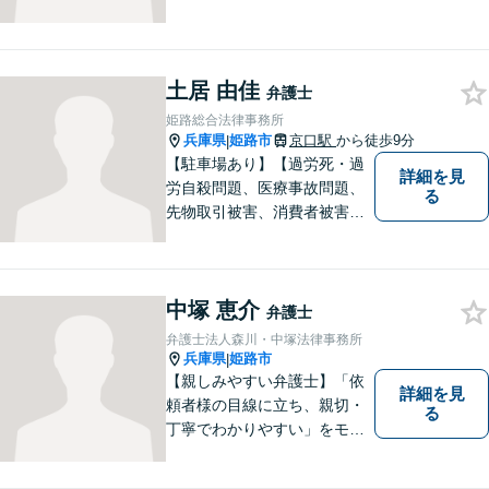
て、日々精進しております。
あなたの法律のパートナーと
して、解決への第一歩を全力
でサポートいたします。些細
土居 由佳
弁護士
なことでもお気軽にご相談く
姫路総合法律事務所
ださい。
兵庫県
姫路市
京口駅
から徒歩9分
|
【駐車場あり】【過労死・過
詳細を見
労自殺問題、医療事故問題、
る
先物取引被害、消費者被害、
サラ金・クレジット被害】被
害に遭われた方の立場で問題
の解決を図ると共に、よりよ
中塚 恵介
い社会になるためのお力にな
弁護士
ることができればと考えてい
弁護士法人森川・中塚法律事務所
ます。 お気軽にご相談くださ
兵庫県
姫路市
|
い。
【親しみやすい弁護士】「依
詳細を見
頼者様の目線に立ち、親切・
る
丁寧でわかりやすい」をモッ
トーにご相談しやすい雰囲気
作りを心がけております。借