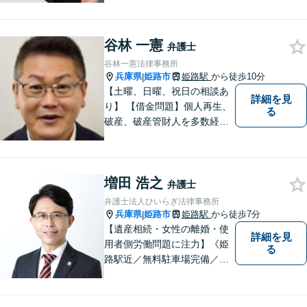
込まずにご相談ください。
谷林 一憲
弁護士
谷林一憲法律事務所
兵庫県
姫路市
姫路駅
から徒歩10分
|
【土曜、日曜、祝日の相談あ
詳細を見
り】 【借金問題】個人再生、
る
破産、破産管財人を多数経
験。 最長２年の分割払いも可
能です。分割払いでも受任後
直ちに受任通知を送付しま
増田 浩之
す。 【交通事故】後遺障害の
弁護士
認定を獲得した事案を多数経
弁護士法人ひいらぎ法律事務所
験。
兵庫県
姫路市
姫路駅
から徒歩7分
|
【遺産相続・女性の離婚・使
詳細を見
用者側労働問題に注力】《姫
る
路駅近／無料駐車場完備／最
短即日相談》兵庫・姫路で累
計4000件超の相談実績／調停
委員在籍／無料相談を実施中