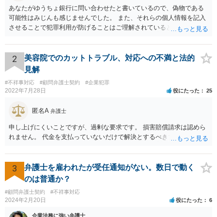
あなたがゆうちょ銀行に問い合わせたと書いているので、偽物である
可能性はみじんも感じませんでした。 また、それらの個人情報を記入
させることで犯罪利用が防げることはご理解されているとおりです。
結局あなたにはゆうちょ銀行が信用できないという前提があり、弁護
士に同意を求めているだけです。 最初の回答では分かりづらかったの
かもしれませんが、質問にわかりやすく答えると「法的に許される」
2
美容院でのカットトラブル、対応への不満と法的
が答えになります。 補足でアドバイスしておきますと、今私に反論し
見解
てきたその内容をゆうちょ銀行にぶつければいいとおもいます。 もっ
#不祥事対応
#顧問弁護士契約
#企業犯罪
とも、ぶつけられたゆうちょ銀行があなたと契約するかは法律上ゆう
2022年7月28日
役にたった
25
ちょ銀行の自由です。
匿名A
弁護士
申し上げにくいことですが、過剰な要求です。 損害賠償請求は認めら
れません。 代金を支払っていないだけで解決とするべきでしょう。
3
弁護士を雇われたが受任通知がない。数日で動く
のは普通か？
#顧問弁護士契約
#不祥事対応
2024年2月20日
役にたった
6
企業法務に強い弁護士