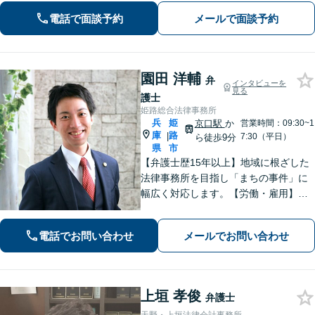
し、賃料請求、区分所有等）に関する
電話で面談予約
メールで面談予約
問題についてもご相談下さい。
園田 洋輔
弁
インタビューを
見る
護士
姫路総合法律事務所
兵
姫
京口駅
か
営業時間：09:30~1
庫
路
|
7:30（平日）
ら徒歩9分
県
市
【弁護士歴15年以上】地域に根ざした
法律事務所を目指し「まちの事件」に
幅広く対応します。【労働・雇用】残
業代の未払い、不当解雇に悩んでいま
せんか？正しい知識で正当な権利を主
電話でお問い合わせ
メールでお問い合わせ
張します。【相続・遺言】遺言書作成
のサポートはお任せください。
上垣 孝俊
弁護士