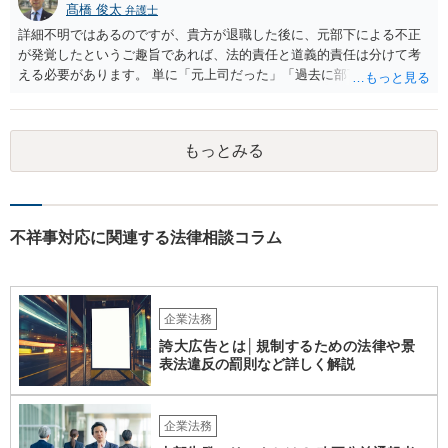
髙橋 俊太
弁護士
詳細不明ではあるのですが、貴方が退職した後に、元部下による不正
が発覚したというご趣旨であれば、法的責任と道義的責任は分けて考
える必要があります。 単に「元上司だった」「過去に部下だった」と
いうだけで、当然に１億円の損害について法的責任を負うものではあ
りません。会社が貴方に損害賠償請求をするには、在職中の管理監督
義務違反、引継ぎの不備、不正の兆候を知りながら放置したことな
もっとみる
ど、具体的な義務違反と損害との因果関係を主張・立証する必要があ
ります。なお、在職中から会計処理や現金管理の不自然さを認識して
いた、部下に過度な権限を与えたまま放置していた、退職時に重要な
情報を引き継がなかった等の事情があれば、会社から問題視される可
能性はあるでしょう。 対応としては、まず会社から何を求められてい
不祥事対応に関連する法律相談コラム
るのかを明確にすることが重要です。謝罪、調査協力、金銭負担、始
末書提出など、求められている内容によって対応は異なります。不用
意に責任を認める文書を作成したり、損害負担を約束したりすること
は避けるべきです。一方で、在職中の業務内容、権限分掌、引継ぎ資
企業法務
料、不正を認識していなかった事情を整理し、必要な範囲で調査に協
誇大広告とは│規制するための法律や景
力することは考えられます。 仮に、金銭請求や責任追及を示唆されて
表法違反の罰則など詳しく解説
いる場合には、会社とのやり取りを保存し、弁護士に相談したうえで
対応なさった方がよいでしょう。
企業法務