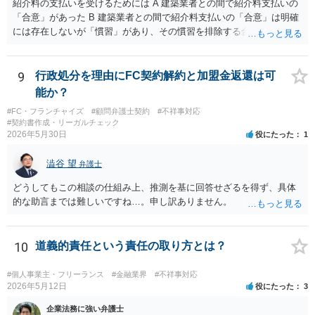
紹介料の支払いを受けるためには A 建築業者との間で紹介料支払いの
し、予測できない後発的損害については示談後であっても請求できる
「合意」があった B 建築業者との間で紹介料支払いの「合意」は明確
ので、上記の清算条項のみの場合がほとんどです。
には存在しないが「慣習」があり、その慣習を排除する合意がない と
いういずれかの状況にあったことを主張立証する必要があります。 も
っとも、裁判所は「慣習」を容易には認めませんから、Aの主張に重き
をおくほうがよろしいと思います。 Aの主張で重要になるのは、例え
9
行政処分を理由にFC契約解約と加盟金返還は可
ば ・相手方建築業者が「当初払う」と言っていた事実、経緯、内容 ・
能か？
貴社が相手方建築業者に対して紹介料支払いを求めた事実 、経緯、内
#FC・フランチャイズ
#顧問弁護士契約
#不祥事対応
容 ・相手方建築業者が過去に紹介料を支払った事実 ・相手方建築業者
#契約書作成・リーガルチェック
が施主に対して紹介料支払いを前提とする言動をしていたかどうか な
2026年5月30日
役にたった
1
どです（これに限られません。）。 弁護士に相談のうえ、詳細な事実
関係を説明して見通しを立て、相手方建築業者に対する請求を行なっ
澁谷 望
弁護士
ていくことになると思います。
どうしてもこの相談の仕組み上、推測を基に回答せざるを得ず、具体
的な助言までは難しいですね…。申し訳ありません。
10
道義的責任という責任の取り方とは？
#個人事業主・フリーランス
#金融業界
#不祥事対応
2026年5月12日
役にたった
3
企業法務に強い弁護士