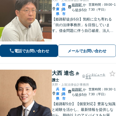
天野・上垣法律会計事務所
兵
姫
姫路駅
か
営業時間：09:00~1
庫
路
|
7:30（平日）
ら徒歩5分
県
市
【姫路駅徒歩5分】気軽に立ち寄れる
「街の法律事務所」を目指していま
す。借金問題に伴う自己破産、法人破
産/離婚調停や親権、不貞の慰謝料請求
などの実績多数！困っている人の声に
しっかり耳を傾けサポートいたしま
電話でお問い合わせ
メールでお問い合わせ
す。【初回相談無料】【個室対応】
大西 達也
弁
インタビューを
見る
護士
天野・上垣法律会計事務所
兵
姫
姫路駅
か
営業時間：09:30~1
庫
路
|
7:30（平日）
ら徒歩5分
県
市
【姫路駅5分】【個室対応】豊富な知識
と経験を活かし、最新情報を提供しな
がら、期待以上のアドバイスをお届け