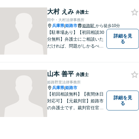
金問題や離婚問題など自分で
はどうにもならないと思える
大村 えみ
弁護士
事でも、弁護士に相談するこ
田中・大村法律事務所
とでスムーズな解決に繋がる
兵庫県
姫路市
姫路駅
から徒歩10分
|
ことがあります。
【駐車場あり】【初回相談30
詳細を見
分無料】弁護士にご相談いた
る
だければ、問題がしかるべき
方向に向かうよう、全力でサ
ポートさせていただきます。
もし法律問題でお困りでした
山本 善平
ら、お早めに弁護士にご相談
弁護士
ください。
姫路野里法律事務所
兵庫県
姫路市
|
【初回相談無料】【夜間休日
詳細を見
対応可】【元裁判官】姫路市
る
の弁護士です。裁判官任官２
０年で培った経験を生かした
弁護を展開します。ぜひ一度
ご相談ください。