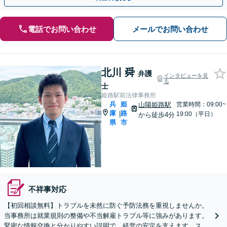
電話でお問い合わせ
メールでお問い合わせ
北川 舜
弁護
インタビューを見
る
士
姫路駅前法律事務所
兵
姫
山陽姫路駅
営業時間：09:00~
庫
路
|
19:00（平日）
から徒歩4分
県
市
不祥事対応
【初回相談無料】トラブルを未然に防ぐ予防法務を重視しませんか。
当事務所は就業規則の整備や不当解雇トラブル等に強みがあります。
緊密な情報交換と分かりやすい説明で、経営の安定を支えます。スポ