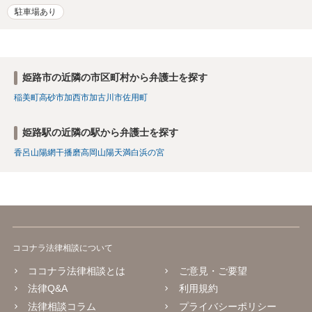
駐車場あり
姫路市の近隣の市区町村から弁護士を探す
稲美町
高砂市
加西市
加古川市
佐用町
姫路駅の近隣の駅から弁護士を探す
香呂
山陽網干
播磨高岡
山陽天満
白浜の宮
ココナラ法律相談について
ココナラ法律相談とは
ご意見・ご要望
法律Q&A
利用規約
法律相談コラム
プライバシーポリシー