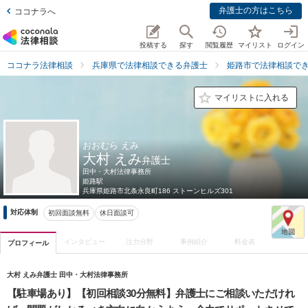
弁護士の方はこちら
ココナラへ
投稿する
探す
閲覧履歴
マイリスト
ログイン
ココナラ法律相談
兵庫県で法律相談できる弁護士
姫路市で法律相談で
マイリストに入れる
おおむら えみ
大村 えみ
弁護士
田中・大村法律事務所
姫路駅
兵庫県
姫路市北条永良町186 ストーンヒルズ301
対応体制
初回面談無料
休日面談可
インタビュー
注力分野
事例紹介
料金表
プロフィール
大村 えみ弁護士 田中・大村法律事務所
【駐車場あり】【初回相談30分無料】弁護士にご相談いただけれ