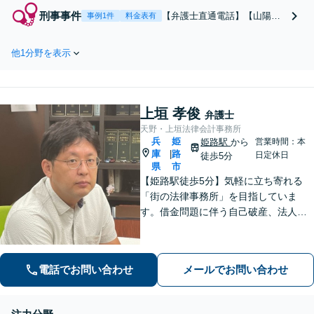
離婚調停の対応方法を
刑事事件
【弁護士直通電話】【山陽姫
事例1件
料金表有
知りたい、DVやモラ
路駅1分・即日対応】痴漢、暴
ハラを受けているな
行、薬物犯罪、飲酒運転、少
ど、どのようなお悩み
他1分野を表示
年事件など幅広く対応！家
もまずはご相談くださ
族・知人が逮捕された場合も
い。様々な解決策を提
お任せください！【土日祝対
示いたします【土日祝
応可】【電話相談可】被害者
対応可】【お子様連れ
上垣 孝俊
の方からのご相談にもスムー
弁護士
OK】
ズに対応致します。
天野・上垣法律会計事務所
兵
姫
姫路駅
から
営業時間：本
庫
路
|
日定休日
徒歩5分
県
市
【姫路駅徒歩5分】気軽に立ち寄れる
「街の法律事務所」を目指していま
す。借金問題に伴う自己破産、法人破
産/離婚調停や親権、不貞の慰謝料請求
などの実績多数！困っている人の声に
しっかり耳を傾けサポートいたしま
電話でお問い合わせ
メールでお問い合わせ
す。【初回相談無料】【個室対応】