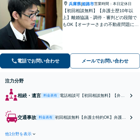
兵庫県
ください。
姫路市
営業時間：本日定休日
|
【初回相談無料】【弁護士歴10年以
上】離婚協議・調停・審判どの段階で
もOK【オーナーさまの不動産問題に特
化】賃貸トラブル・建築トラブルの解
決を経験豊富な弁護士がサポート「司
法書士・税理士など他士業と連携」
【夜間面談可】遺言書作成に対応
電話でお問い合わせ
メールでお問い合わせ
注力分野
相続・遺言
電話相談可【初回相談無料】【弁護
料金表有
士歴10年以上】経験豊富な弁護士が
依頼者さまのニーズを汲み取り、最
適な解決策をご提案します【出張相
交通事故
初回相談無料【弁護士特約OK】弁護士
料金表有
談対応】遺言書作成承ります「協
歴10年以上の実績豊富な弁護士が、事
議・調停・審判どの段階でも相談O
故直後から一貫してサポートいたしま
K」【分割・後払い利用可】【ビデオ
他1分野を表示
す。保険会社との交渉はお任せくださ
面談あり】