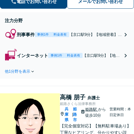
電話でお問い合わせ
メールでお問い合わせ
情にも気を配り、根本的な解決を目指
します。
注力分野
刑事事件
【京口駅9分】【地域密着】ど
事例1件
料金表有
のような事件にも対応し、一
つひとつ真正面に向き合って
最善の解決を目指します。事
インターネット
【京口駅9分】【地域
事例1件
料金表有
件に至った家庭環境や心情な
密着】著作権や商標権
ど、背景事情にも気を配るこ
の侵害、SNSの誹謗中
とと、ご家族のケアに力を入
他1分野を表示
傷、悪質な書き込みな
れています。おひとりで悩ま
ど、幅広く対応可能で
ず、すぐにご相談ください。
す。ネットトラブルは
早期対応が求められる
高橋 朋子
ので、早めの相談が重
弁護士
要です。親身に寄り添
姫路さくら法律事務所
兵
姫
い、スピード解決を目
姫路駅
から
営業時間：本
庫
路
|
日定休日
指しますので、ぜひご
徒歩10分
県
市
相談ください。
【完全個室対応】【無料駐車場あり】
丁寧なヒアリング、分かりやすい説