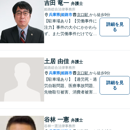
吉田 竜一
弁護士
姫路総合法律事務所
兵庫県
姫路市
京口駅
から徒歩9分
|
【駐車場あり】【労働事件に
詳細を見
注力】事件の大小にかかわら
る
ず、また労働事件だけでなく
全ての事件について、引き受
けた事件は依頼者の目線で依
頼者とともに頑張っていきた
いと考えています。 お気軽に
土居 由佳
弁護士
ご相談ください。
姫路総合法律事務所
兵庫県
姫路市
京口駅
から徒歩9分
|
【駐車場あり】【過労死・過
詳細を見
労自殺問題、医療事故問題、
る
先物取引被害、消費者被害、
サラ金・クレジット被害】被
害に遭われた方の立場で問題
の解決を図ると共に、よりよ
い社会になるためのお力にな
谷林 一憲
弁護士
ることができればと考えてい
谷林一憲法律事務所