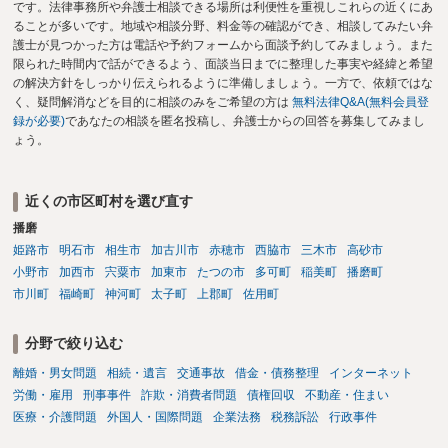
です。法律事務所や弁護士相談できる場所は利便性を重視しこれらの近くにあ
ることが多いです。地域や相談分野、料金等の確認ができ、相談してみたい弁
護士が見つかった方は電話や予約フォームから面談予約してみましょう。また
限られた時間内で話ができるよう、面談当日までに整理した事実や経緯と希望
の解決方針をしっかり伝えられるように準備しましょう。一方で、依頼ではな
く、疑問解消などを目的に相談のみをご希望の方は
無料法律Q&A(無料会員登
録が必要)
であなたの相談を匿名投稿し、弁護士からの回答を募集してみまし
ょう。
近くの市区町村を選び直す
播磨
姫路市
明石市
相生市
加古川市
赤穂市
西脇市
三木市
高砂市
小野市
加西市
宍粟市
加東市
たつの市
多可町
稲美町
播磨町
市川町
福崎町
神河町
太子町
上郡町
佐用町
分野で絞り込む
離婚・男女問題
相続・遺言
交通事故
借金・債務整理
インターネット
労働・雇用
刑事事件
詐欺・消費者問題
債権回収
不動産・住まい
医療・介護問題
外国人・国際問題
企業法務
税務訴訟
行政事件