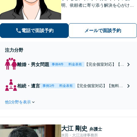
明、依頼者に寄り添う解決を心がけて
います。離婚事件、相続問題、犯罪被
害者支援の実績多数。不動産（明渡
し、賃料請求、区分所有等）に関する
電話で面談予約
メールで面談予約
問題についてもご相談下さい。
注力分野
離婚・男女問題
【完全個室対応】【無
事例4件
料金表有
料駐車場あり】離婚問
題は早い段階でのご相
談が有利な結果に。面
相続・遺言
【完全個室対応】【無料駐
事例1件
料金表有
談重視で納得のいく解
車場あり】現在揉めている
決を目指します。不貞
方はすぐにご相談くださ
の慰謝料・財産分与・
他1分野を表示
い。面談重視で納得のいく
親権獲得・養育費・婚
解決を目指します。遺産分
姻費用ならお任せくだ
割協議・遺留分減殺請求・
さい。まずは事務所で
相続放棄・成年後見申立等
の面談にお越しくださ
大江 剛史
ならお任せください。まず
弁護士
い。
は事務所での面談にお越し
水田・大江法律事務所