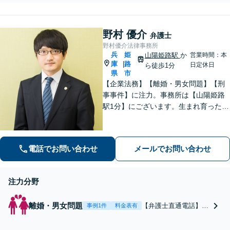
い！通院時のアドバイスを受け、適切
な後遺障害等級認定で賠償金アップ
【休日・夜間面談可】
野村 優介
弁護士
野村優介法律事務所
兵
姫
山陽姫路駅
か
営業時間：本
庫
路
|
日定休日
ら徒歩1分
県
市
【企業法務】【離婚・男女問題】【刑
事事件】に注力。事務所は【山陽姫路
駅1分】にございます。生まれ育った故
郷であることから、姫路エリア・播磨
地域の皆様の困りごとを解決していき
たいと考えています。【電話相談可
電話でお問い合わせ
メールでお問い合わせ
能】お気軽にご相談ください。
注力分野
離婚・男女問題
【弁護士直通電話】
事例1件
料金表有
【山陽姫路駅1分】 離
婚で後悔したくない、