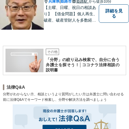
ます。 お気軽にご相談くださ
兵庫県
姫路市
姫路駅
から徒歩10分
|
い。
【土曜、日曜、祝日の相談あ
詳細を見
り】 【借金問題】個人再生、
る
破産、破産管財人を多数経
験。 最長２年の分割払いも可
能です。分割払いでも受任後
直ちに受任通知を送付しま
す。 【交通事故】後遺障害の
認定を獲得した事案を多数経
その他
験。
「分野」の絞り込み検索で、自分に合う
弁護士を探そう！│ココナラ法律相談の
説明書
法律Q&A
分野がわからない方、相談というより質問がしたい方は弁護士に問い合わせる
前に法律Q&Aでキーワード検索し、分野や解決方法を調べましょう