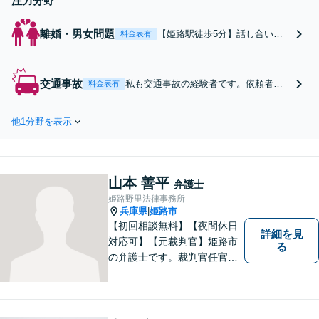
注力分野
離婚・男女問題
【姫路駅徒歩5分】話し合いで
料金表有
まとまらない離婚協議、財産分
与、親権などの実績多数。不貞
による慰謝料請求をする側、さ
交通事故
私も交通事故の経験者です。依頼者様
料金表有
れた側にも対応いたします。依
の心身に負った傷に配慮しながら相談
頼者様の声に耳を傾け、寄り添
に応じます。【姫路駅徒歩5分】交通事
いながら問題解決に導きます！
他1分野を表示
故に遭った際の損害賠償金の交渉、む
【初回相談無料】【子連れ相談
ち打ちの治療に関する相談に強い！弁
OK】
護士特約の利用OK。難しい交渉はお任
せください。
山本 善平
弁護士
姫路野里法律事務所
兵庫県
姫路市
|
【初回相談無料】【夜間休日
詳細を見
対応可】【元裁判官】姫路市
る
の弁護士です。裁判官任官２
０年で培った経験を生かした
弁護を展開します。ぜひ一度
ご相談ください。