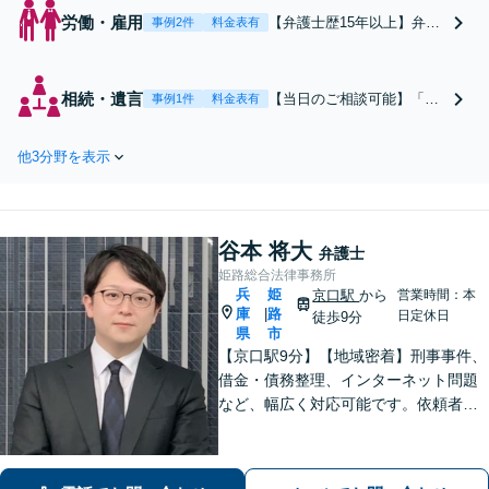
労働・雇用
【弁護士歴15年以上】弁護
事例2件
料金表有
士の介入によって、相手の
動き方が変わります！話し
やすさと柔軟な対応が強み
相続・遺言
【当日のご相談可能】「親
事例1件
料金表有
です。複雑な問題も一人で
族で揉めている」「有効性
抱え込まず、お気軽にご相
のある遺言書を作成した
談ください【土曜日も相談
他3分野を表示
い」相続に関する問題はお
実施中】【当日のご相談も
任せください【遺言書作成
対応可】
サポートに強い】相続問題
は法の知識を持つ弁護士を
谷本 将大
仲介させるのが得策です。
弁護士
【完全個室で安心】終活の
姫路総合法律事務所
兵
姫
ご準備をしっかり対応
京口駅
から
営業時間：本
庫
路
|
日定休日
徒歩9分
県
市
【京口駅9分】【地域密着】刑事事件、
借金・債務整理、インターネット問題
など、幅広く対応可能です。依頼者さ
まが抱える苦悩や苦しみにできる限り
寄り添い、丁寧かつ親身に対応いたし
ます。また、問題となっている背景事