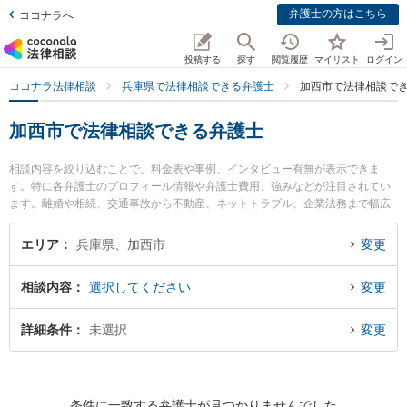
弁護士の方はこちら
ココナラへ
投稿する
探す
閲覧履歴
マイリスト
ログイン
ココナラ法律相談
兵庫県で法律相談できる弁護士
加西市で法律相談で
加西市で法律相談できる弁護士
相談内容を絞り込むことで、料金表や事例、インタビュー有無が表示できま
す。特に各弁護士のプロフィール情報や弁護士費用、強みなどが注目されてい
ます。離婚や相続、交通事故から不動産、ネットトラブル、企業法務まで幅広
く取り扱う弁護士が多数。こんな法律相談をお持ちの方は是非ご利用くださ
い。加西市で土日や夜間に発生した不倫慰謝料トラブルを今すぐに弁護士に相
エリア
兵庫県、加西市
変更
談したい』『交通事故の過失割合や後遺障害のトラブル解決の実績豊富な近く
の弁護士を検索したい』『初回相談無料で自己破産や債務整理を法律相談でき
相談内容
選択してください
変更
る加西市内の弁護士に相談予約したい』などでお困りの相談者さんにおすすめ
です。
詳細条件
未選択
変更
条件に一致する弁護士が見つかりませんでした