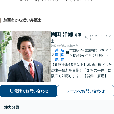
加西市から近い弁護士
園田 洋輔
弁護
インタビューを見
る
士
姫路総合法律事務所
兵
姫
京口駅
か
営業時間：09:30~1
庫
路
|
7:30（土日祝日）
ら徒歩9分
県
市
【弁護士歴15年以上】地域に根ざした
法律事務所を目指し「まちの事件」に
幅広く対応します。【労働・雇用】残
業代の未払い、不当解雇に悩んでいま
せんか？正しい知識で正当な権利を主
電話でお問い合わせ
メールでお問い合わせ
張します。【相続・遺言】遺言書作成
のサポートはお任せください。
注力分野