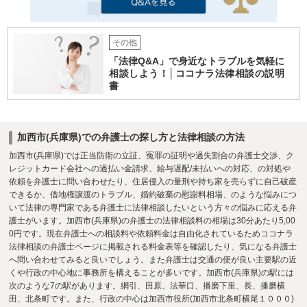
その他
「法律Q&A」で身近なトラブルを気軽に
相談しよう！│ココナラ法律相談の説明
書
加西市(兵庫県)での弁護士の探し方と法律相談の方法
加西市(兵庫県)では正当防衛の立証、冤罪の証明や過失割合の弁護士交渉、ク
レジットカード会社への過払い金請求、給与遅配/未払いへの対応、の対処や
依頼を弁護士に問い合わせたり、住居侵入の量刑や持ち家を売らずに自己破産
できるか、借地権譲渡のトラブル、婚約破棄の慰謝料相場、のような悩みにつ
いて法律の専門家である弁護士に法律相談したいという方々の悩みに応える弁
護士がいます。加西市(兵庫県)の弁護士の法律相談料の相場は30分あたり5,00
0円です。現在弁護士への相談料や依頼料金は自由化されているためココナラ
法律相談の弁護士ページに掲載される料金表等を確認したり、気になる弁護士
へ問い合わせてみると良いでしょう。また弁護士は交通の便が良い主要駅の近
くや行政の中心地に事務所を構えることが多いです。加西市(兵庫県)の駅には
次のような7の駅があります。網引、田原、法華口、播磨下里、長、播磨横
田、北条町です。また、行政の中心は加西市役所(加西市北条町横尾１０００)