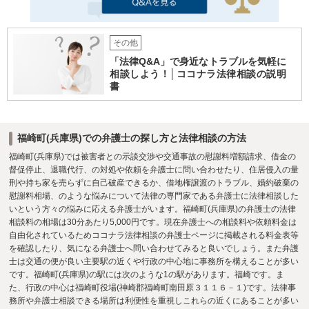
その他
「法律Q&A」で身近なトラブルを気軽に
相談しよう！│ココナラ法律相談の説明
書
福崎町(兵庫県)での弁護士の探し方と法律相談の方法
福崎町(兵庫県)では被害者との示談交渉や交通事故の慰謝料増額請求、借金の
督促停止、退職代行、の対処や依頼を弁護士に問い合わせたり、住居侵入の量
刑や持ち家を売らずに自己破産できるか、借地権譲渡のトラブル、婚約破棄の
慰謝料相場、のような悩みについて法律の専門家である弁護士に法律相談した
いという方々の悩みに応える弁護士がいます。福崎町(兵庫県)の弁護士の法律
相談料の相場は30分あたり5,000円です。現在弁護士への相談料や依頼料金は
自由化されているためココナラ法律相談の弁護士ページに掲載される料金表等
を確認したり、気になる弁護士へ問い合わせてみると良いでしょう。また弁護
士は交通の便が良い主要駅の近くや行政の中心地に事務所を構えることが多い
です。福崎町(兵庫県)の駅には次のような1の駅があります。福崎です。ま
た、行政の中心は福崎町役場(神崎郡福崎町南田原３１１６－１)です。法律事
務所や弁護士相談できる場所は利便性を重視しこれらの近くにあることが多い