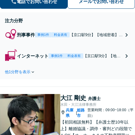
電話でお問い合わせ
メールでお問い合わせ
情にも気を配り、根本的な解決を目指
します。
注力分野
刑事事件
【京口駅9分】【地域密着】ど
事例1件
料金表有
のような事件にも対応し、一
つひとつ真正面に向き合って
最善の解決を目指します。事
インターネット
【京口駅9分】【地域
事例1件
料金表有
件に至った家庭環境や心情な
密着】著作権や商標権
ど、背景事情にも気を配るこ
の侵害、SNSの誹謗中
とと、ご家族のケアに力を入
他1分野を表示
傷、悪質な書き込みな
れています。おひとりで悩ま
ど、幅広く対応可能で
ず、すぐにご相談ください。
す。ネットトラブルは
早期対応が求められる
大江 剛史
ので、早めの相談が重
弁護士
要です。親身に寄り添
水田・大江法律事務所
兵庫
姫路
い、スピード解決を目
営業時間：09:00~18:00（平
|
県
市
日）
指しますので、ぜひご
【初回相談無料】【弁護士歴10年以
相談ください。
上】離婚協議・調停・審判どの段階で