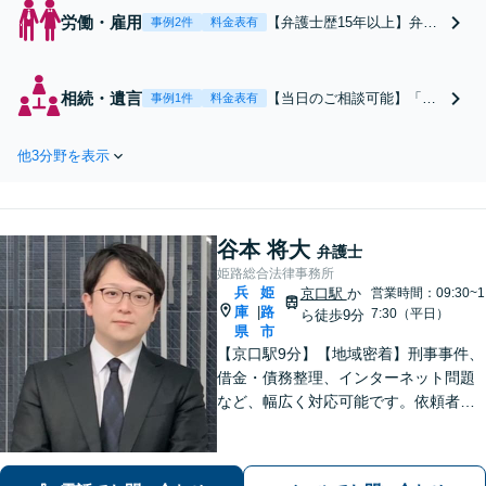
労働・雇用
【弁護士歴15年以上】弁護
事例2件
料金表有
士の介入によって、相手の
動き方が変わります！話し
やすさと柔軟な対応が強み
相続・遺言
【当日のご相談可能】「親
事例1件
料金表有
です。複雑な問題も一人で
族で揉めている」「有効性
抱え込まず、お気軽にご相
のある遺言書を作成した
談ください【土曜日も相談
他3分野を表示
い」相続に関する問題はお
実施中】【当日のご相談も
任せください【遺言書作成
対応可】
サポートに強い】相続問題
は法の知識を持つ弁護士を
谷本 将大
仲介させるのが得策です。
弁護士
【完全個室で安心】終活の
姫路総合法律事務所
兵
姫
ご準備をしっかり対応
京口駅
か
営業時間：09:30~1
庫
路
|
7:30（平日）
ら徒歩9分
県
市
【京口駅9分】【地域密着】刑事事件、
借金・債務整理、インターネット問題
など、幅広く対応可能です。依頼者さ
まが抱える苦悩や苦しみにできる限り
寄り添い、丁寧かつ親身に対応いたし
ます。また、問題となっている背景事