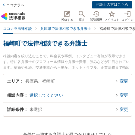
弁護士の方はこちら
ココナラへ
投稿する
探す
閲覧履歴
マイリスト
ログイン
ココナラ法律相談
兵庫県で法律相談できる弁護士
福崎町で法律相談で
福崎町で法律相談できる弁護士
相談内容を絞り込むことで、料金表や事例、インタビュー有無が表示できま
す。特に各弁護士のプロフィール情報や弁護士費用、強みなどが注目されてい
ます。離婚や相続、交通事故から不動産、ネットトラブル、企業法務まで幅広
く取り扱う弁護士が多数。こんな法律相談をお持ちの方は是非ご利用くださ
い。福崎町で土日や夜間に発生した不倫慰謝料トラブルを今すぐに弁護士に相
エリア
兵庫県、福崎町
変更
談したい』『交通事故の過失割合や後遺障害のトラブル解決の実績豊富な近く
の弁護士を検索したい』『初回相談無料で自己破産や債務整理を法律相談でき
相談内容
選択してください
変更
る福崎町内の弁護士に相談予約したい』などでお困りの相談者さんにおすすめ
です。
詳細条件
未選択
変更
条件に一致する弁護士が見つかりませんでした