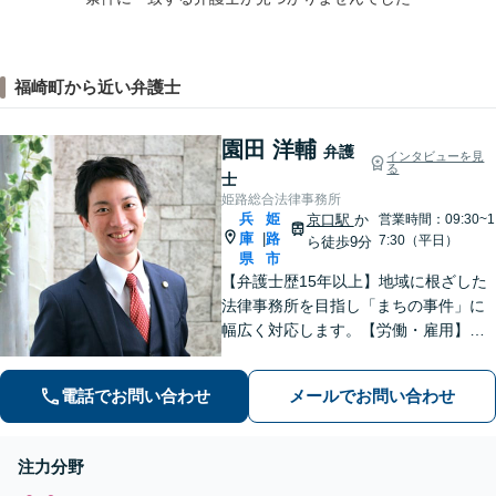
福崎町から近い弁護士
園田 洋輔
弁護
インタビューを見
る
士
姫路総合法律事務所
兵
姫
京口駅
か
営業時間：09:30~1
庫
路
|
7:30（平日）
ら徒歩9分
県
市
【弁護士歴15年以上】地域に根ざした
法律事務所を目指し「まちの事件」に
幅広く対応します。【労働・雇用】残
業代の未払い、不当解雇に悩んでいま
せんか？正しい知識で正当な権利を主
電話でお問い合わせ
メールでお問い合わせ
張します。【相続・遺言】遺言書作成
のサポートはお任せください。
注力分野