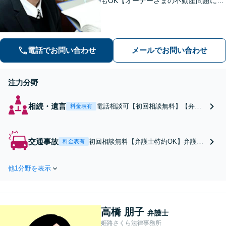
もOK【オーナーさまの不動産問題に特
化】賃貸トラブル・建築トラブルの解
決を経験豊富な弁護士がサポート「司
法書士・税理士など他士業と連携」
【夜間面談可】遺言書作成に対応
電話でお問い合わせ
メールでお問い合わせ
注力分野
相続・遺言
電話相談可【初回相談無料】【弁護
料金表有
士歴10年以上】経験豊富な弁護士が
依頼者さまのニーズを汲み取り、最
適な解決策をご提案します【出張相
交通事故
初回相談無料【弁護士特約OK】弁護士
料金表有
談対応】遺言書作成承ります「協
歴10年以上の実績豊富な弁護士が、事
議・調停・審判どの段階でも相談O
故直後から一貫してサポートいたしま
K」【分割・後払い利用可】【ビデオ
他1分野を表示
す。保険会社との交渉はお任せくださ
面談あり】
い！通院時のアドバイスを受け、適切
な後遺障害等級認定で賠償金アップ
【休日・夜間面談可】
高橋 朋子
弁護士
姫路さくら法律事務所