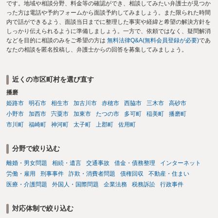
です。地域や相談分野、料金等の確認ができ、相談してみたい弁護士が見つか
った方は電話や予約フォームから面談予約してみましょう。また限られた時間
内で話ができるよう、面談当日までに整理した事実や経緯と希望の解決方針を
しっかり伝えられるように準備しましょう。一方で、依頼ではなく、疑問解消
などを目的に相談のみをご希望の方は
無料法律Q&A(無料会員登録が必要)
であ
なたの相談を匿名投稿し、弁護士からの回答を募集してみましょう。
近くの市区町村を選び直す
播磨
姫路市
明石市
相生市
加古川市
赤穂市
西脇市
三木市
高砂市
小野市
加西市
宍粟市
加東市
たつの市
多可町
稲美町
播磨町
市川町
福崎町
神河町
太子町
上郡町
佐用町
分野で絞り込む
離婚・男女問題
相続・遺言
交通事故
借金・債務整理
インターネット
労働・雇用
刑事事件
詐欺・消費者問題
債権回収
不動産・住まい
医療・介護問題
外国人・国際問題
企業法務
税務訴訟
行政事件
対応体制で絞り込む