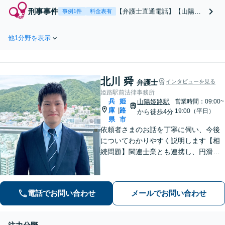
離婚調停の対応方法を
刑事事件
【弁護士直通電話】【山陽姫
事例1件
料金表有
知りたい、DVやモラ
路駅1分・即日対応】痴漢、暴
ハラを受けているな
行、薬物犯罪、飲酒運転、少
ど、どのようなお悩み
他1分野を表示
年事件など幅広く対応！家
もまずはご相談くださ
族・知人が逮捕された場合も
い。様々な解決策を提
お任せください！【土日祝対
示いたします【土日祝
応可】【電話相談可】被害者
対応可】【お子様連れ
北川 舜
の方からのご相談にもスムー
弁護士
インタビューを見る
OK】
ズに対応致します。
姫路駅前法律事務所
兵
姫
山陽姫路駅
営業時間：09:00~
庫
路
|
19:00（平日）
から徒歩4分
県
市
依頼者さまのお話を丁寧に伺い、今後
についてわかりやすく説明します【相
続問題】関連士業とも連携し、円滑な
解決を図ります【刑事事件】示談交渉
の実績あり。迅速なアクションと適切
なアドバイスはお任せください【夜間
電話でお問い合わせ
メールでお問い合わせ
／休日相談可】