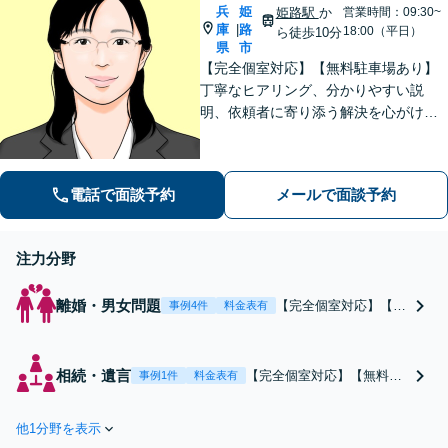
兵
姫
姫路駅
か
営業時間：09:30~
庫
路
|
18:00（平日）
ら徒歩10分
県
市
【完全個室対応】【無料駐車場あり】
丁寧なヒアリング、分かりやすい説
明、依頼者に寄り添う解決を心がけて
います。離婚事件、相続問題、犯罪被
害者支援の実績多数。不動産（明渡
し、賃料請求、区分所有等）に関する
電話で面談予約
メールで面談予約
問題についてもご相談下さい。
注力分野
離婚・男女問題
【完全個室対応】【無
事例4件
料金表有
料駐車場あり】離婚問
題は早い段階でのご相
談が有利な結果に。面
相続・遺言
【完全個室対応】【無料駐
事例1件
料金表有
談重視で納得のいく解
車場あり】現在揉めている
決を目指します。不貞
方はすぐにご相談くださ
の慰謝料・財産分与・
他1分野を表示
い。面談重視で納得のいく
親権獲得・養育費・婚