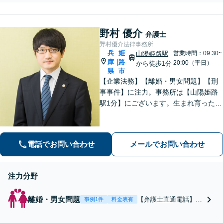
解決を目指します。遺産分
姻費用ならお任せくだ
割協議・遺留分減殺請求・
さい。まずは事務所で
相続放棄・成年後見申立等
の面談にお越しくださ
野村 優介
ならお任せください。まず
弁護士
い。
は事務所での面談にお越し
野村優介法律事務所
兵
姫
ください。
山陽姫路駅
営業時間：09:30~
庫
路
|
20:00（平日）
から徒歩1分
県
市
【企業法務】【離婚・男女問題】【刑
事事件】に注力。事務所は【山陽姫路
駅1分】にございます。生まれ育った故
郷であることから、姫路エリア・播磨
地域の皆様の困りごとを解決していき
たいと考えています。【電話相談可
電話でお問い合わせ
メールでお問い合わせ
能】お気軽にご相談ください。
注力分野
離婚・男女問題
【弁護士直通電話】
事例1件
料金表有
【山陽姫路駅1分】 離
婚で後悔したくない、