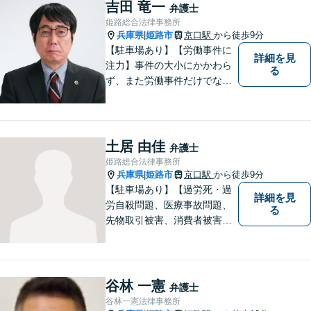
吉田 竜一
弁護士
姫路総合法律事務所
兵庫県
姫路市
京口駅
から徒歩9分
|
【駐車場あり】【労働事件に
詳細を見
注力】事件の大小にかかわら
る
ず、また労働事件だけでなく
全ての事件について、引き受
けた事件は依頼者の目線で依
頼者とともに頑張っていきた
いと考えています。 お気軽に
土居 由佳
弁護士
ご相談ください。
姫路総合法律事務所
兵庫県
姫路市
京口駅
から徒歩9分
|
【駐車場あり】【過労死・過
詳細を見
労自殺問題、医療事故問題、
る
先物取引被害、消費者被害、
サラ金・クレジット被害】被
害に遭われた方の立場で問題
の解決を図ると共に、よりよ
い社会になるためのお力にな
谷林 一憲
弁護士
ることができればと考えてい
谷林一憲法律事務所