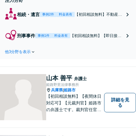
注力分野
相続・遺言
【初回相談無料】不動産相
事例2件
料金表有
続、遺産分割協議、遺留
分、限定承認はお任せくだ
さい。不動産業者や税理士
刑事事件
【初回相談無料】【即日接
事例1件
料金表有
など必要な業者と適宜連携
見】示談交渉の実績あり。刑
し、より良い相続の実現を
事事件はスピードが勝負。不
目指します。早めのご相談
他3分野を表示
起訴獲得を目指し、迅速なア
が複雑化を防ぐカギとなり
クションと適切なアドバイス
ます【夜間／休日相談可】
に努めます。ご家族が姫路警
察署や飾磨警察署に身柄を拘
山本 善平
束されたら、すぐにご相談を
弁護士
【夜間／休日相談可】
姫路野里法律事務所
兵庫県
姫路市
|
【初回相談無料】【夜間休日
詳細を見
対応可】【元裁判官】姫路市
る
の弁護士です。裁判官任官２
０年で培った経験を生かした
弁護を展開します。ぜひ一度
ご相談ください。