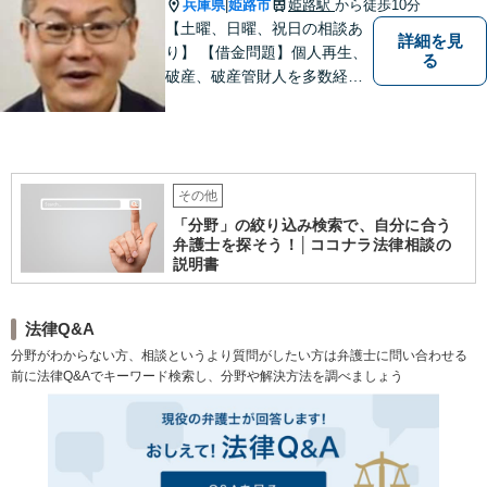
ます。 お気軽にご相談くださ
兵庫県
姫路市
姫路駅
から徒歩10分
|
い。
【土曜、日曜、祝日の相談あ
詳細を見
り】 【借金問題】個人再生、
る
破産、破産管財人を多数経
験。 最長２年の分割払いも可
能です。分割払いでも受任後
直ちに受任通知を送付しま
す。 【交通事故】後遺障害の
認定を獲得した事案を多数経
その他
験。
「分野」の絞り込み検索で、自分に合う
弁護士を探そう！│ココナラ法律相談の
説明書
法律Q&A
分野がわからない方、相談というより質問がしたい方は弁護士に問い合わせる
前に法律Q&Aでキーワード検索し、分野や解決方法を調べましょう