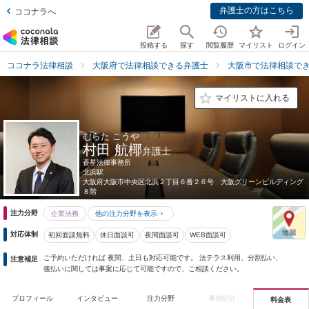
弁護士の方はこちら
ココナラへ
投稿する
探す
閲覧履歴
マイリスト
ログイン
ココナラ法律相談
大阪府で法律相談できる弁護士
大阪市で法律相談で
マイリストに入れる
むらた こうや
村田 航椰
弁護士
蒼星法律事務所
北浜駅
大阪府
大阪市中央区北浜２丁目６番２６号 大阪グリーンビルディング
８階
注力分野
企業法務
他の注力分野を表示
対応体制
初回面談無料
休日面談可
夜間面談可
WEB面談可
ご予約いただければ 夜間、土日も対応可能です。 法テラス利用、分割払い、
注意補足
後払いに関しては事案に応じて可能ですので、ご相談ください。
プロフィール
インタビュー
注力分野
事例紹介
料金表