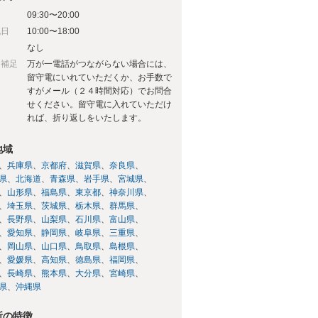
09:30〜20:00
祝日
10:00〜18:00
日
なし
日補足
万が一電話がつながらない場合には、
留守電にいれていただくか、お手数で
すがメール（２４時間対応）でお問合
せください。留守電に入れていただけ
れば、折り返しをいたします。
地域
兵庫県
京都府
滋賀県
奈良県
県
北海道
青森県
岩手県
宮城県
山形県
福島県
東京都
神奈川県
埼玉県
茨城県
栃木県
群馬県
長野県
山梨県
石川県
富山県
愛知県
静岡県
岐阜県
三重県
岡山県
山口県
鳥取県
島根県
愛媛県
高知県
徳島県
福岡県
長崎県
熊本県
大分県
宮崎県
県
沖縄県
所の特徴