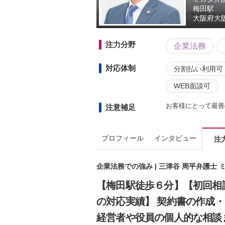
梅田駅
大阪府
大
注力分野
企業法務
対応体制
分割払い利用可
WEB面談可
お客様にとって最善
注意補足
プロフィール
インタビュー
注
企業法務での強み | 三津谷 周平弁護士
【梅田駅徒歩６分】【初回相談
の対応実績】 契約書の作成
経営者や役員の個人的な相談