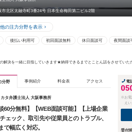
阪市北区太融寺町3番24号 日本生命梅田第二ビル2階
他の注力分野を表示
後払い利用可
初回面談無料
休日面談可
夜間面談
の解決を一緒に目指していきます★納得できるまでとことん話をさせていた
事例紹介
料金表
アクセス
力分野
電
05
 ミカタ弁護士法人 大阪事務所
※お電
えい
60分無料】【WEB面談可能】【上場企業
・チェック、取引先や従業員とのトラブル、
まで幅広く対応。
受付