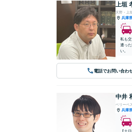
上垣 
天野・上
兵庫
私も交
遭った
い。
電話でお問い合わ
中井 
ベリーベ
兵庫
【土日