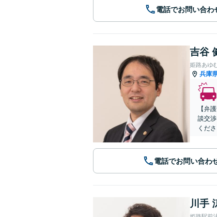
電話でお問い合わ
吉谷 
姫路あゆ
兵庫
【弁護
談交渉
くださ
電話でお問い合わ
川手 
姫路駅前