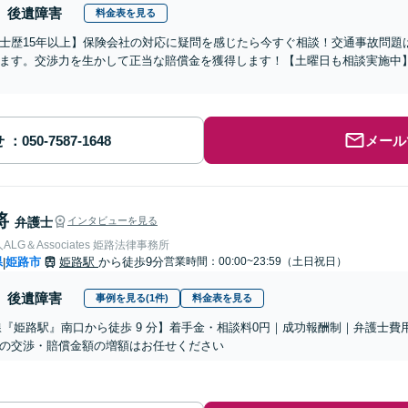
後遺障害
料金表を見る
士歴15年以上】保険会社の対応に疑問を感じたら今すぐ相談！交通事故問題
ます。交渉力を生かして正当な賠償金を獲得します！【土曜日も相談実施中
せ
メール
将
弁護士
インタビューを見る
LG＆Associates 姫路法律事務所
県
姫路市
姫路駅
から徒歩9分
営業時間：00:00~23:59（土日祝日）
|
後遺障害
事例を見る(1件)
料金表を見る
線『姫路駅』南口から徒歩 9 分】着手金・相談料0円｜成功報酬制｜弁護士費
の交渉・賠償金額の増額はお任せください