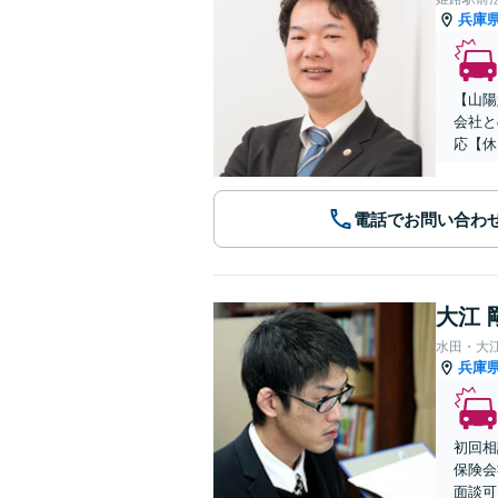
兵庫
【山陽
会社と
応【休
電話でお問い合わ
大江 
水田・大
兵庫
初回相
保険会
面談可