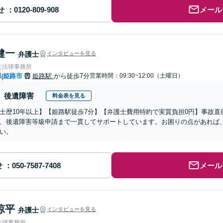
せ
メール
健一
弁護士
インタビューを見る
む法律事務所
県
姫路市
姫路駅
から徒歩7分
営業時間：09:30~12:00（土曜日）
|
後遺障害
料金表を見る
士歴10年以上】【姫路駅徒歩7分】【弁護士費用特約で実質負担0円】事故
、後遺障害等級申請まで一貫してサポートしています。お困りの点があれば
い。
せ
メール
涼平
弁護士
インタビューを見る
法律事務所