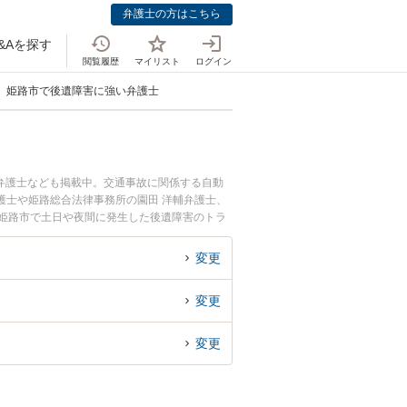
弁護士の方はこちら
&Aを探す
閲覧履歴
マイリスト
ログイン
姫路市で後遺障害に強い弁護士
弁護士なども掲載中。交通事故に関係する自動
護士や姫路総合法律事務所の園田 洋輔弁護士、
。『姫路市で土日や夜間に発生した後遺障害のトラ
障害を法律相談できる姫路市内の弁護士に相談予
変更
変更
変更