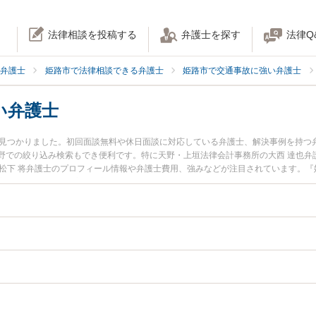
法律相談を投稿する
弁護士を探す
法律Q
弁護士
姫路市で法律相談できる弁護士
姫路市で交通事故に強い弁護士
い弁護士
名見つかりました。初回面談無料や休日面談に対応している弁護士、解決事例を持つ
野での絞り込み検索もでき便利です。特に天野・上垣法律会計事務所の大西 達也弁
律事務所の松下 将弁護士のプロフィール情報や弁護士費用、強みなどが注目されています
害のトラブル解決の実績豊富な近くの弁護士を検索したい』『初回相談無料で後遺
めです。