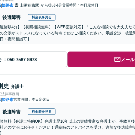
県
姫路市
山陽姫路駅
から徒歩4分
営業時間：本日定休日
|
後遺障害
料金表を見る
姫路駅4分】【初回相談無料】【WEB面談対応】「こんな相談でも大丈夫だ
の交渉がストレスになっている時点でぜひご相談ください。示談交渉、後遺
日・夜間相談可】
せ
メール
剛史
弁護士
江法律事務所
県
姫路市
営業時間：本日定休日
|
後遺障害
料金表を見る
談無料【弁護士特約OK】弁護士歴10年以上の実績豊富な弁護士が、事故直
社との交渉はお任せください！通院時のアドバイスを受け、適切な後遺障害
】