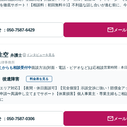
を徹底サポート！【相談料：初回無料※1】不利益な話し合いが進む前に、
せ
メール
生空
弁護士
インタビューを見る
法律事務所
市
からも相談受付中
面談方法(対面・電話・ビデオなど)は応相談
営業時間：本
後遺障害
料金表を見る
エリア対応】【夜間・休日面談可】【完全個室】示談交渉に強い！賠償金ア
申請〜異議申し立てまでサポート【休業損害】個人事業主・専業主婦もご相
に
せ
メール