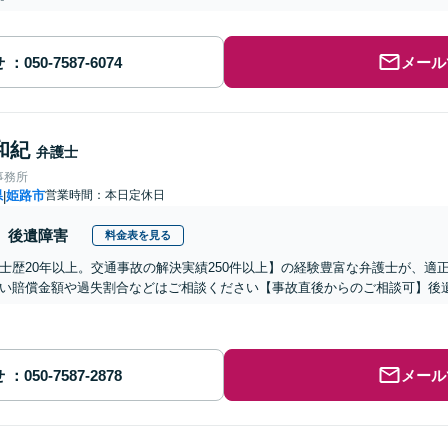
せ
メール
和紀
弁護士
事務所
県
姫路市
営業時間：本日定休日
|
後遺障害
料金表を見る
士歴20年以上。交通事故の解決実績250件以上】の経験豊富な弁護士が、適
い賠償金額や過失割合などはご相談ください【事故直後からのご相談可】後
せ
メール