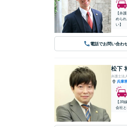
【弁護
められ
い】
電話でお問い合わ
松下 
弁護士法人A
兵庫
【JR
会社と