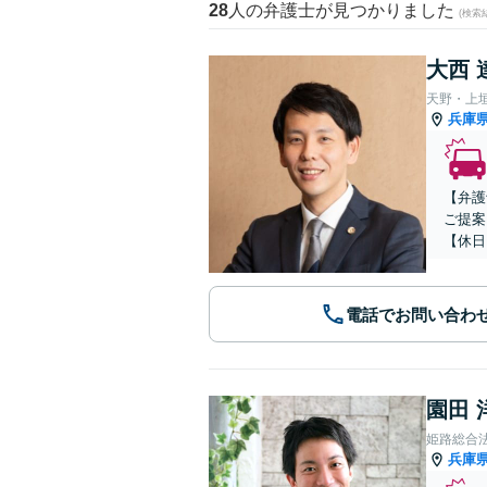
28
人の弁護士が見つかりました
(検索
大西 
天野・上
兵庫
【弁護
ご提案
【休日
電話でお問い合わ
園田 
姫路総合
兵庫