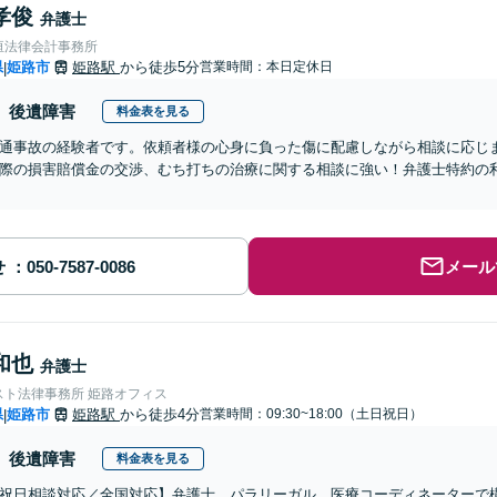
孝俊
弁護士
垣法律会計事務所
県
姫路市
姫路駅
から徒歩5分
営業時間：本日定休日
|
後遺障害
料金表を見る
通事故の経験者です。依頼者様の心身に負った傷に配慮しながら相談に応じ
際の損害賠償金の交渉、むち打ちの治療に関する相談に強い！弁護士特約の
せ
メール
和也
弁護士
スト法律事務所 姫路オフィス
県
姫路市
姫路駅
から徒歩4分
営業時間：09:30~18:00（土日祝日）
|
後遺障害
料金表を見る
祝日相談対応／全国対応】弁護士、パラリーガル、医療コーディネーターで