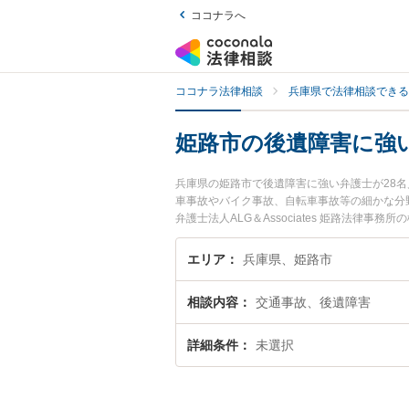
ココナラへ
ココナラ法律相談
兵庫県で法律相談できる
姫路市の後遺障害に強
兵庫県の姫路市で後遺障害に強い弁護士が28
車事故やバイク事故、自転車事故等の細かな分
弁護士法人ALG＆Associates 姫路法
ブルを今すぐに弁護士に相談したい』『後遺障
約したい』などでお困りの相談者さんにおすす
エリア
兵庫県、姫路市
相談内容
交通事故、後遺障害
詳細条件
未選択