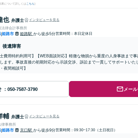
結果について詳しくは
こちら
)
達也
弁護士
インタビューを見る
垣法律会計事務所
県
姫路市
姫路駅
から徒歩5分
営業時間：本日定休日
|
後遺障害
士費用特約利用可】【WEB面談対応】軽微な物損から重度の人身事故まで事
します。事故直後の初期対応から示談交渉、訴訟まで一貫してサポートいた
・夜間相談可】
せ
メール
洋輔
弁護士
インタビューを見る
法律事務所
県
姫路市
京口駅
から徒歩9分
営業時間：09:30~17:30（土日祝日）
|