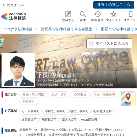
弁護士の方はこちら
ココナラへ
投稿する
探す
閲覧履歴
マイリスト
ログイン
ココナラ法律相談
沖縄県で法律相談できる弁護士
那覇市で法律相談で
マイリストに入れる
しもつま としや
下間 俊哉
弁護士
ネクスパート法律事務所 那覇オフィス
沖縄県
那覇市樋川1丁目16-11 リーガルプラザビル4階
注力分野
離婚・男女問題
相続・遺言
交通事故
借金・債務整理
刑事事件
対応体制
カード利用可
分割払い利用可
後払い利用可
初回面談無料
休日面談可
夜間面談可
電話相談可
WEB面談可
当事務所では、電話やテレビ会議による面談の上でのご依頼も受付していま
注意補足
す。 (※債務整理は、弁護士会の規定等で直接の面談義務が定められています