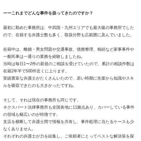
ーーこれまでどんな事件を扱ってきたのですか？
最初に勤めた事務所は、中四国・九州エリアでも最大級の事務所でした
ので、在籍する弁護士数も多く、取扱分野も広範囲に及んでいました。
在籍中は、離婚・男女問題や交通事故、債務整理、相続など家事事件や
一般民事は一通りの業務を経験しましたね。
当時は毎日1〜2件の新規のご相談を受けていたので、累計の相談件数は
在籍2年半で500件近くに上ります。
実績豊富な弁護士がたくさんいたので、若い時期に先輩から知識やスキ
ルを吸収できたのも大きかったですね。
そして、それは現在の事務所も同じです。
ネクスパート法律事務所も全国各地に11拠点あり、カバーしている事件
の領域も幅広いのが特徴です。
支店を横断して弁護士間で情報を共有し、事件処理に当たるケースも少
なくありません。
それぞれの弁護士が力を結集し、ご依頼者にとってベストな解決策を探