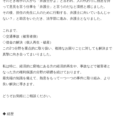
そのとき相手の人から「弁護士かよ」と言われ、人の代わりに熱意を持
って意見を言う仕事を「弁護士」と言うのだなと漠然と感じました。
その後、担任の先生に人のために行動する、弁護士に向いているんじゃ
ない？」と助言をいただき、法学部に進み、弁護士となりました。
これまで、
◇交通事故（被害者側）
◇借金の解決（個人再生・破産）
この2つ分野を重点的に取り扱い、複雑なお困りごとに対しても解決まで
真摯に向き合ってまいりました。
私は特に、経済的に窮地にある方の経済的再生や、事故などで被害者と
なった方の権利保護の分野の研鑽を続けております。
最先端の知識を備えて、熱意をもって一つ一つの事件に取り組み、より
良い解決に導きます。
どうぞお気軽にご相談ください。
◆ 経歴