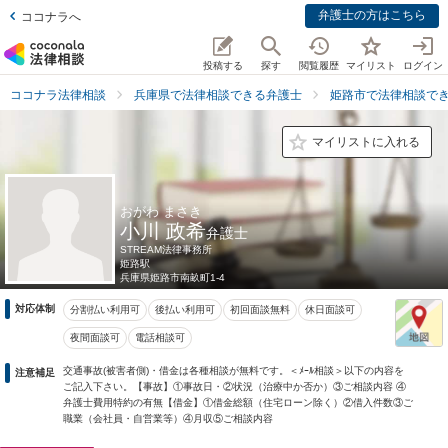
弁護士の方はこちら
ココナラへ
投稿する
探す
閲覧履歴
マイリスト
ログイン
ココナラ法律相談
兵庫県で法律相談できる弁護士
姫路市で法律相談で
マイリストに入れる
おがわ まさき
小川 政希
弁護士
STREAM法律事務所
姫路駅
兵庫県
姫路市南畝町1-4
対応体制
分割払い利用可
後払い利用可
初回面談無料
休日面談可
夜間面談可
電話相談可
交通事故(被害者側)・借金は各種相談が無料です。＜ﾒｰﾙ相談＞以下の内容を
注意補足
ご記入下さい。【事故】①事故日・②状況（治療中か否か）③ご相談内容 ④
弁護士費用特約の有無【借金】①借金総額（住宅ローン除く）②借入件数③ご
職業（会社員・自営業等）④月収⑤ご相談内容