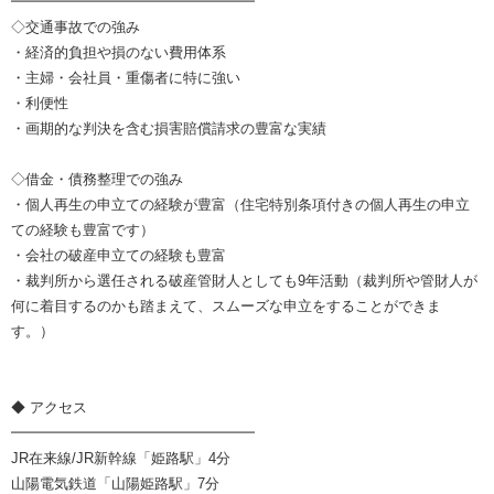
━━━━━━━━━━━━━━━━━
◇交通事故での強み
・経済的負担や損のない費用体系
・主婦・会社員・重傷者に特に強い
・利便性
・画期的な判決を含む損害賠償請求の豊富な実績
◇借金・債務整理での強み
・個人再生の申立ての経験が豊富（住宅特別条項付きの個人再生の申立
ての経験も豊富です）
・会社の破産申立ての経験も豊富
・裁判所から選任される破産管財人としても9年活動（裁判所や管財人が
何に着目するのかも踏まえて、スムーズな申立をすることができま
す。）
◆ アクセス
━━━━━━━━━━━━━━━━━
JR在来線/JR新幹線「姫路駅」4分
山陽電気鉄道「山陽姫路駅」7分