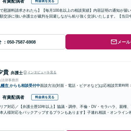
有責配偶者
料金表を見る
で慰謝料請求されたら】【毎月100名以上の相談実績】内容証明の通知が届
額交渉に強い弁護士が裁判を回避しながら粘り強く交渉いたします。【当日中
せ
メール
夕貴
弁護士
インタビューを見る
わ法律事務所
八幡市
からも相談受付中
面談方法(対面・電話・ビデオなど)は応相談
営業時間
有責配偶者
料金表を見る
リア対応／【弁護士歴10年以上】協議・調停、不倫・DV・モラハラ、親権
本人様対応をバックアップするプランもあります】子連れ相談・オンライン相