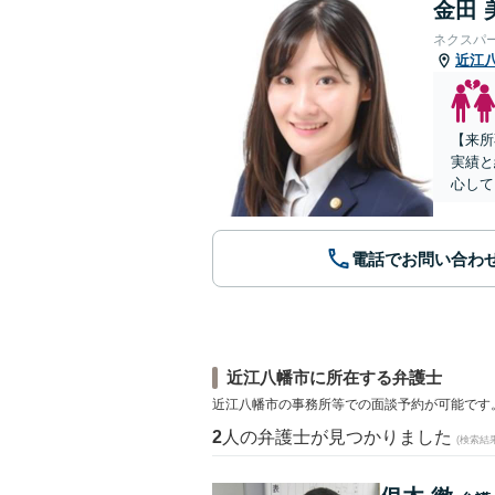
金田 
ネクスパ
近江
【来所
実績と
心して
電話でお問い合わ
近江八幡市に所在する弁護士
近江八幡市の事務所等での面談予約が可能です
2
人の弁護士が見つかりました
(検索結