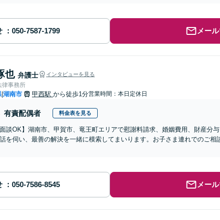
せ
メール
琢也
弁護士
インタビューを見る
法律事務所
県
湖南市
甲西駅
から徒歩1分
営業時間：本日定休日
|
有責配偶者
料金表を見る
b面談OK】湖南市、甲賀市、竜王町エリアで慰謝料請求、婚姻費用、財産分
話を伺い、最善の解決を一緒に模索してまいります。お子さま連れでのご相
】
せ
メール