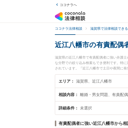
ココナラへ
ココナラ法律相談
滋賀県で法律相談できる
近江八幡市の有責配偶
滋賀県の近江八幡市で有責配偶者に強い弁護士
な分野での絞り込み検索もでき便利です。特に
されています。『近江八幡市で土日や夜間に発
い』『初回相談無料で有責配偶者を法律相談で
エリア
滋賀県、近江八幡市
相談内容
離婚・男女問題、有責配偶
詳細条件
未選択
有責配偶者に強い近江八幡市から相