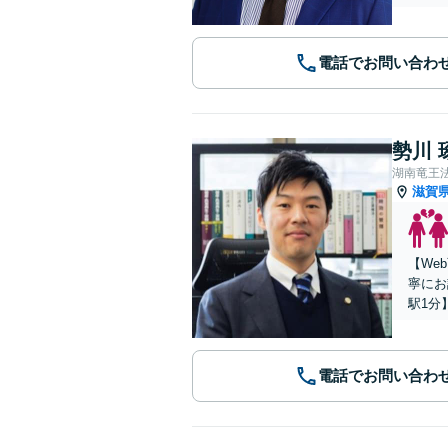
電話でお問い合わ
勢川 
湖南竜王
滋賀
【We
寧にお
駅1分
電話でお問い合わ