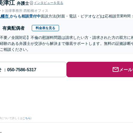
美津江
弁護士
インタビューを見る
ート法律事務所 西船橋オフィス
八幡市
からも相談受付中
面談方法(対面・電話・ビデオなど)は応相談
営業時間：0
有責配偶者
料金表を見る
不要／全国対応】不倫の慰謝料問題は請求したい方・請求された方の双方に
経験のある弁護士が交渉から解決まで徹底サポートします。無料の証拠診断
ご相談ください。
せ
メール
。
果について詳しくは
こちら
)