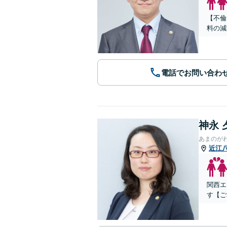
【不倫
料の減
電話でお問い合わ
神永 
あまのが
近江
関西エ
す【ご