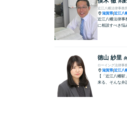
俣木 徹
弁護
近江八幡法律事務
滋賀県
近江八
|
近江八幡法律事
に相談すべき悩
徳山 紗里
ローイング法律事
滋賀県
近江八
|
【「近江八幡駅
来る、そんな弁