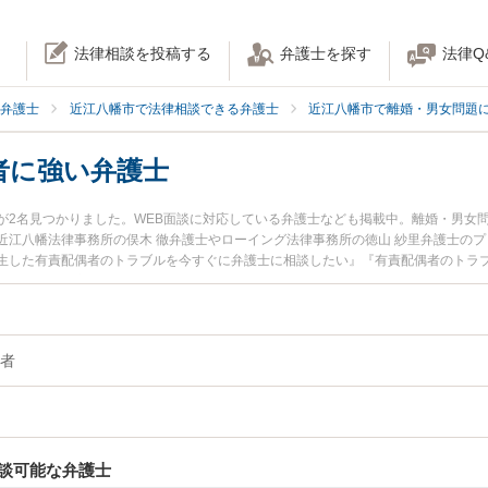
法律相談を投稿する
弁護士を探す
法律Q
弁護士
近江八幡市で法律相談できる弁護士
近江八幡市で離婚・男女問題
者に強い弁護士
が2名見つかりました。WEB面談に対応している弁護士なども掲載中。離婚・男女
近江八幡法律事務所の俣木 徹弁護士やローイング法律事務所の徳山 紗里弁護士の
生した有責配偶者のトラブルを今すぐに弁護士に相談したい』『有責配偶者のトラ
きる近江八幡市内の弁護士に相談予約したい』などでお困りの相談者さんにおすす
者
談可能な弁護士