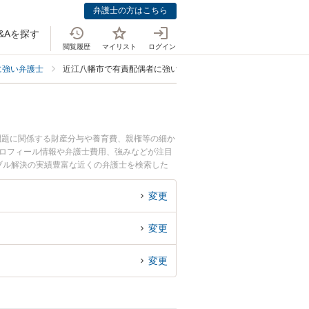
弁護士の方はこちら
&Aを探す
閲覧履歴
マイリスト
ログイン
に強い弁護士
近江八幡市で有責配偶者に強い弁護士
問題に関係する財産分与や養育費、親権等の細か
プロフィール情報や弁護士費用、強みなどが注目
ブル解決の実績豊富な近くの弁護士を検索した
めです。
変更
変更
変更