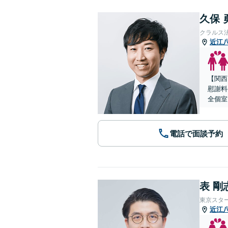
久保 
クラルス
近江
【関西
慰謝料
全個室
電話で面談予約
表 剛
東京スタ
近江