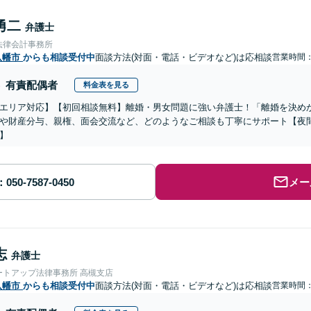
勇二
弁護士
法律会計事務所
八幡市
からも相談受付中
面談方法(対面・電話・ビデオなど)は応相談
営業時間：1
有責配偶者
料金表を見る
エリア対応】【初回相談無料】離婚・男女問題に強い弁護士！「離婚を決め
や財産分与、親権、面会交流など、どのようなご相談も丁寧にサポート【夜間
】
メー
志
弁護士
ートアップ法律事務所 高槻支店
八幡市
からも相談受付中
面談方法(対面・電話・ビデオなど)は応相談
営業時間：0