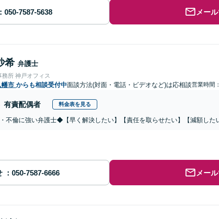
メール
沙希
弁護士
事務所 神戸オフィス
八幡市
からも相談受付中
面談方法(対面・電話・ビデオなど)は応相談
営業時間：0
有責配偶者
料金表を見る
・不倫に強い弁護士◆【早く解決したい】【責任を取らせたい】【減額した
せ
メール