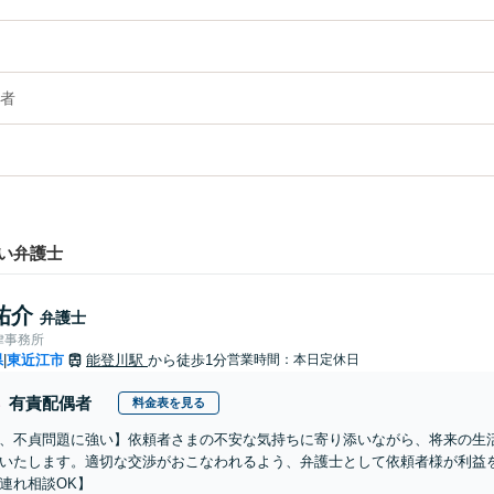
者
い弁護士
祐介
弁護士
律事務所
県
東近江市
能登川駅
から徒歩1分
営業時間：本日定休日
|
有責配偶者
料金表を見る
、不貞問題に強い】依頼者さまの不安な気持ちに寄り添いながら、将来の生
いたします。適切な交渉がおこなわれるよう、弁護士として依頼者様が利益
連れ相談OK】