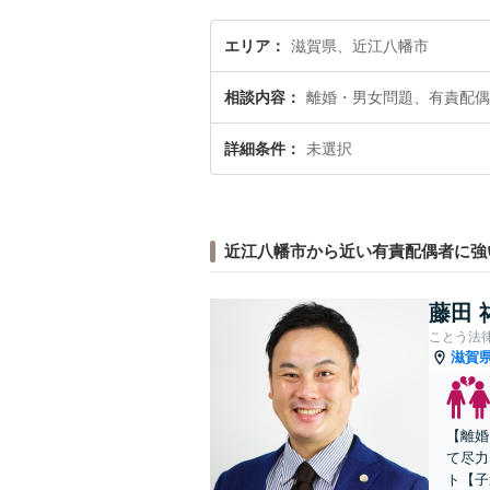
エリア
滋賀県、近江八幡市
相談内容
離婚・男女問題、有責配偶
詳細条件
未選択
近江八幡市から近い有責配偶者に強
藤田 
ことう法
滋賀
【離婚
て尽力
ト【子