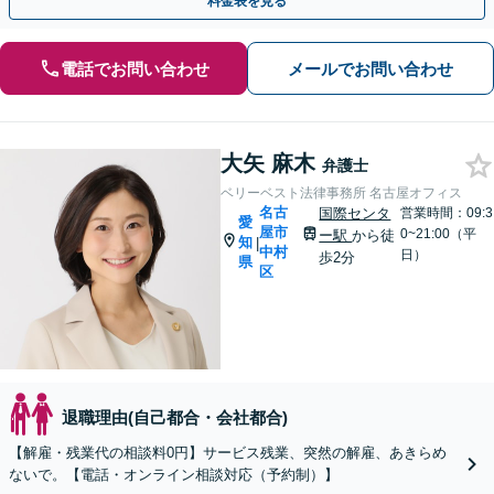
料金表を見る
電話でお問い合わせ
メールでお問い合わせ
大矢 麻木
弁護士
ベリーベスト法律事務所 名古屋オフィス
名古
国際センタ
営業時間：09:3
愛
屋市
0~21:00（平
ー駅
から徒
知
|
中村
日）
歩2分
県
区
退職理由(自己都合・会社都合)
【解雇・残業代の相談料0円】サービス残業、突然の解雇、あきらめ
ないで。【電話・オンライン相談対応（予約制）】