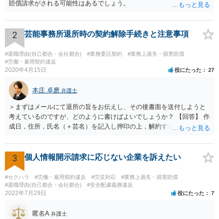
賠償請求がされる可能性はあるでしょう。
2
芸能事務所退所時の契約解除手続きと注意事項
#退職理由(自己都合・会社都合)
#業務委託契約
#業務上過失・損害賠償
#労働・雇用契約違反
2020年4月15日
役にたった
27
本庄 卓磨
弁護士
＞まずはメールにて退所の旨をお伝えし、その後書面を送付しようと
考えているのですが、どのように書けばよいでしょうか？ 【回答】 作
成日，住所，氏名（＋芸名）を記入し押印の上，解約する旨を伝える
内容を記載してください。 ＞私のような場合は損害賠償を請求される
ようなことはありますでしょうか？ 【回答】 特にないと思われます
が，仮に請求された場合はそれが「損害」に該当するのか検討するこ
3
個人情報開示請求に応じない企業を訴えたい
とになります。 ＞また、事務所をやめる際、「退所後しばらく芸能活
動禁止」「活動するなら名前を変える」ことを事務所側から要求され
#セクハラ
#労働・雇用契約違反
#労災対応
#業務上過失・損害賠償
たという事例を聞いたことがあります。所属する際にいただいた契約
#退職理由(自己都合・会社都合)
#安全配慮義務違反
2022年7月29日
役にたった
7
書にはそのようなことは書いていないのですが、仮にこれらを要求さ
れた場合には断ることは可能なのでしょうか？ 【回答】 契約書に記載
匿名A
がないのであれば，断ることができる可能性があります。 もし上記の
弁護士