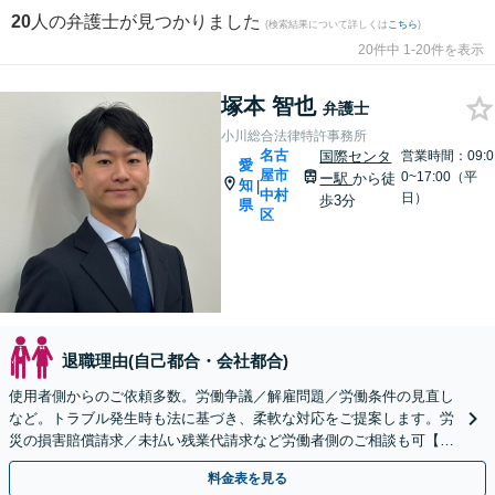
20
人の弁護士が見つかりました
(検索結果について詳しくは
こちら
)
20件中 1-20件を表示
塚本 智也
弁護士
小川総合法律特許事務所
名古
国際センタ
営業時間：09:0
愛
屋市
0~17:00（平
ー駅
から徒
知
|
中村
日）
歩3分
県
区
退職理由(自己都合・会社都合)
使用者側からのご依頼多数。労働争議／解雇問題／労働条件の見直し
など。トラブル発生時も法に基づき、柔軟な対応をご提案します。労
災の損害賠償請求／未払い残業代請求など労働者側のご相談も可【休
日対応可能】【電話・WEB面談】
料金表を見る