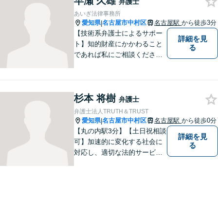
早瀬 久雄
弁護士
あいぎ法律事務所
愛知県
名古屋市中村区
名古屋駅
から徒歩3分
|
【技術系弁護士によるサポー
詳細を見
ト】知的財産にかかわること
る
であれば私にご相談くださ
い。「丁寧かつ誠実であるこ
と」をモットーに、問題がし
かるべき方向に向かうよう全
杉本 将樹
力でサポートいたします。
弁護士
弁護士法人TRUTH＆TRUST
愛知県
名古屋市中村区
名古屋駅
から徒歩0分
|
【丸の内駅3分】【土日祝相談
詳細を見
可】加速的に変化する社会に
る
対応し、適切な法的サービス
を提供するため、法律分野の
みならず、あらゆる分野につ
いて日々研鑽に励んでおりま
す。依頼者様の抱える法律問
題を解決し、いち早くストレ
スを解消できるよう努めま