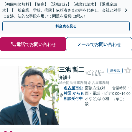
【初回相談無料】【解雇】【退職代行】【残業代請求】【退職金請
求】【一般企業、学校、病院】依頼者さまの声を代弁し、会社と対等
に交渉。法的な手段を用いて問題を適切に解決！
料金表を見る
電話でお問い合わせ
メールでお問い合わせ
三池 哲二
愛知県
インタビュ
ーを見る
弁護士
旭合同法律事務所 名古屋事務所
名古屋市中
面談方法(対
営業時間：1
村区
からも
面・電話・ビデ
0:00~16:00
相談受付中
オなど)は応相
（平日）
談