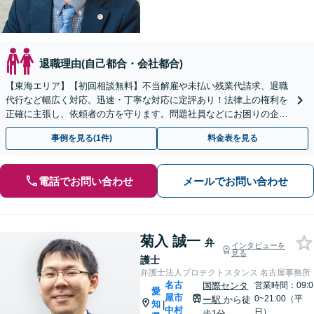
退職理由(自己都合・会社都合)
【東海エリア】【初回相談無料】不当解雇や未払い残業代請求、退職
代行など幅広く対応。迅速・丁寧な対応に定評あり！法律上の権利を
正確に主張し、依頼者の方を守ります。問題社員などにお困りの企業
さまもぜひご相談ください【電話相談可】【法テラス可】
事例を見る(1件)
料金表を見る
電話でお問い合わせ
メールでお問い合わせ
菊入 誠一
弁
インタビューを
見る
護士
弁護士法人プロテクトスタンス 名古屋事務所
名古
国際センタ
営業時間：09:0
愛
屋市
0~21:00（平
ー駅
から徒
知
|
中村
日）
歩1分