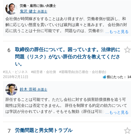
労働・雇用に強い弁護士
鬼沢 健士
弁護士
会社側が時間稼ぎをすることはあり得ますが、労働者側が提訴し、和
解に応じない態度を貫いていけば裁判は粛々と進みます。 会社側の対
応に抗うことは十分に可能です。 問題なのは、労働者側が「争わな
い」「諦める」態度をとることです。
6
取締役の辞任について。困っています。法律的に
問題（リスク）がない辞任の仕方を教えてくださ
い。
#法人・ビジネス
#経営者・会社側
#退職理由(自己都合・会社都合)
2018年2月11日
役にたった
14
鈴木 崇裕
弁護士
辞任することは可能です。ただし会社に対する損害賠償債務を追う可
能性は完全には否定できません。 辞任を制限する約定の効力について
は学説が分かれていますが，そもそも無効（辞任は可能）と考える説
と，辞任の効力自体は認め，会社に対する債務不履行責任を負わされ
る可能性があると考える説が有力です。 ただし，いずれの説をとった
場合でも，会社にとって「不利な時期」に辞任したときは，「やむを
7
労働問題と男女間トラブル