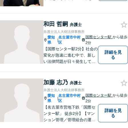
困ったら、いつでも、お気軽
にご相談にいらしてくださ
い。 あなたと一緒に、あなた
和田 哲嗣
にとって一番良い解決は何か
弁護士
を考え、最善の解決を目指し
弁護士法人大樹法律事務所
ます。
国際センター駅
から徒歩
愛知
名古屋市中村
|
県
区
2分
【国際センター駅2分】社会の
詳細を見
変化が急速に進む中で、新し
る
い法律問題が日々発生してお
ります。中堅・中小企業が抱
える多様な問題に関して、依
頼者から相談を受け、最良の
加藤 志乃
弁護士
法的サービスを迅速に提供で
弁護士法人大樹法律事務所
きるよう最善の努力をしま
国際センター駅
から徒歩
愛知
名古屋市中村
|
す。
県
区
2分
【名古屋市営地下鉄「国際セ
詳細を見
ンター駅」 徒歩2分】【マン
る
ション管理／管理組合の運営
支援／相続・遺言】皆さんの