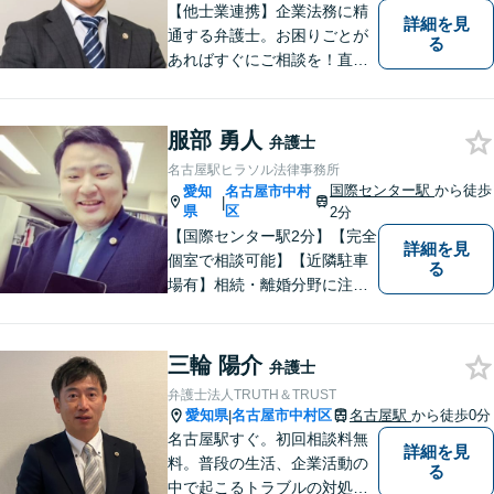
【他士業連携】企業法務に精
詳細を見
通する弁護士。お困りごとが
る
あればすぐにご相談を！直面
している課題を解決し、明る
い未来へと導きます。既存事
務所には無いリーガルサービ
服部 勇人
弁護士
スを提供したいという思い
名古屋駅ヒラソル法律事務所
で、日々挑戦してまいりま
国際センター駅
から徒歩
愛知
名古屋市中村
|
す。【土日夜間対応】
県
区
2分
【国際センター駅2分】【完全
詳細を見
個室で相談可能】【近隣駐車
る
場有】相続・離婚分野に注力
しており、多角的にケースを
見ることができるように、相
続の専門家と呼ばれる税理士
三輪 陽介
弁護士
の登録もしています。頼れ
弁護士法人TRUTH＆TRUST
る、身近な法律事務所を目指
愛知県
名古屋市中村区
名古屋駅
から徒歩0分
|
しています。ぜひ、ご相談く
名古屋駅すぐ。初回相談料無
詳細を見
ださい。
料。普段の生活、企業活動の
る
中で起こるトラブルの対処に