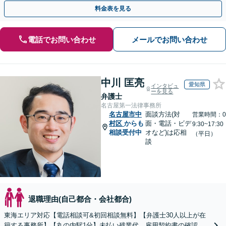
料金表を見る
電話でお問い合わせ
メールでお問い合わせ
中川 匡亮
愛知県
インタビュ
ーを見る
弁護士
名古屋第一法律事務所
名古屋市中
面談方法(対
営業時間：0
村区
からも
面・電話・ビデ
9:30~17:30
相談受付中
オなど)は応相
（平日）
談
退職理由(自己都合・会社都合)
東海エリア対応【電話相談可&初回相談無料】【弁護士30人以上が在
籍する事務所】【丸の内駅1分】未払い残業代、雇用契約書の確認、