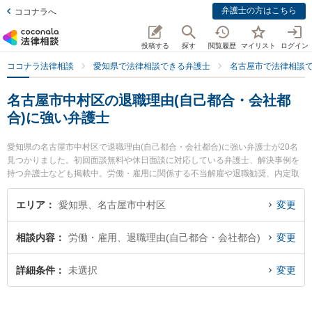
弁護士の方はこちら
ココナラへ
投稿する
探す
閲覧履歴
マイリスト
ログイン
ココナラ法律相談
愛知県で法律相談できる弁護士
名古屋市で法律相談
名古屋市中村区の退職理由(自己都合・会社都
合)に強い弁護士
愛知県の名古屋市中村区で退職理由(自己都合・会社都合)に強い弁護士が20名
見つかりました。初回面談無料や休日面談に対応している弁護士、解決事例を
持つ弁護士なども掲載中。労働・雇用に関係する不当解雇や退職勧奨、内定取
消等の細かな分野での絞り込み検索もでき便利です。特に小川総合法律特許事
務所の塚本 智也弁護士やベリーベスト法律事務所 名古屋オフィスの勝又 賢吾
エリア
愛知県、名古屋市中村区
変更
弁護士、ベリーベスト法律事務所 名古屋オフィスの大矢 麻木弁護士のプロフィ
ール情報や弁護士費用、強みなどが注目されています。『名古屋市中村区で土
相談内容
労働・雇用、退職理由(自己都合・会社都合)
変更
日や夜間に発生した退職理由(自己都合・会社都合)のトラブルを今すぐに弁護士
に相談したい』『退職理由(自己都合・会社都合)のトラブル解決の実績豊富な近
くの弁護士を検索したい』『初回相談無料で退職理由(自己都合・会社都合)を法
詳細条件
未選択
変更
律相談できる名古屋市中村区内の弁護士に相談予約したい』などでお困りの相
談者さんにおすすめです。