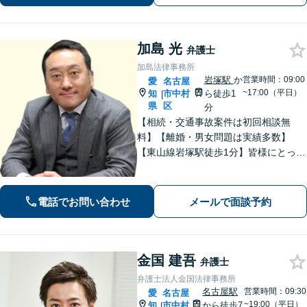
相談無料】
加島 光
弁護士
加島法律事務所
岩塚駅
か
営業時間：09:00
愛
名古屋
~17:00（平日）
知
市中村
ら徒歩1
|
県
区
分
【相続・交通事故案件は初回相談無
料】【離婚・男女問題は実績多数】
【東山線岩塚駅徒歩1分】皆様にとって
身近な、敷居の低い弁護士を目指して
います。
電話でお問い合わせ
メールで面談予約
金国 建吾
弁護士
弁護士法人金国法律事務所
名古屋駅
営業時間：09:30
愛
名古屋
~19:00（平日）
知
市中村
から徒歩7
|