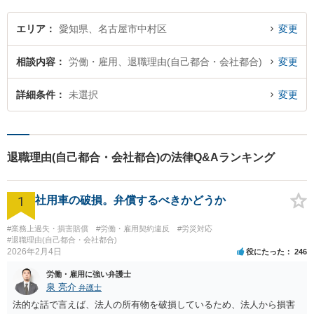
す。
エリア
愛知県、名古屋市中村区
変更
相談内容
労働・雇用、退職理由(自己都合・会社都合)
変更
詳細条件
未選択
変更
退職理由(自己都合・会社都合)の法律Q&Aランキング
1
社用車の破損。弁償するべきかどうか
#業務上過失・損害賠償
#労働・雇用契約違反
#労災対応
#退職理由(自己都合・会社都合)
2026年2月4日
役にたった
246
労働・雇用に強い弁護士
泉 亮介
弁護士
法的な話で言えば、法人の所有物を破損しているため、法人から損害