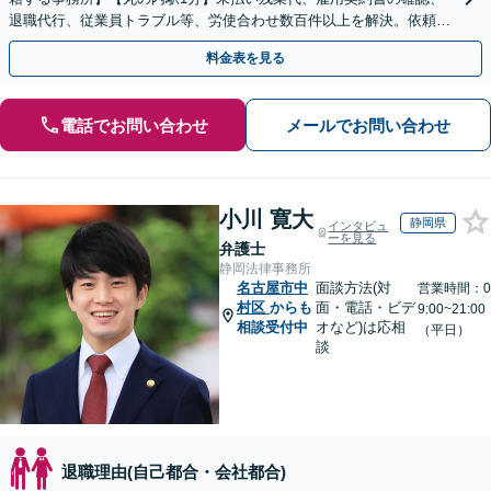
退職代行、従業員トラブル等、労使合わせ数百件以上を解決。依頼者
様の強い味方になります。残業代セミナー講師の経験多数
料金表を見る
電話でお問い合わせ
メールでお問い合わせ
小川 寛大
静岡県
インタビュ
ーを見る
弁護士
静岡法律事務所
名古屋市中
面談方法(対
営業時間：0
村区
からも
面・電話・ビデ
9:00~21:00
相談受付中
オなど)は応相
（平日）
談
退職理由(自己都合・会社都合)