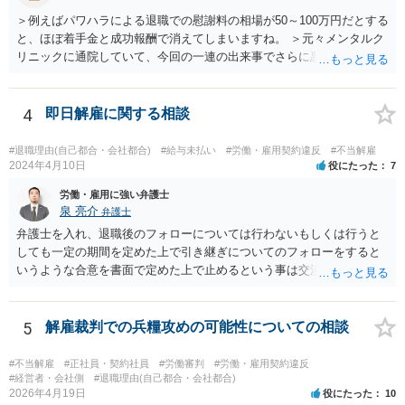
ような要求をされた場合は，その根拠を明示してもらってください。
＞例えばパワハラによる退職での慰謝料の相場が50～100万円だとする
と、ほぼ着手金と成功報酬で消えてしまいますね。 ＞元々メンタルク
リニックに通院していて、今回の一連の出来事でさらに悪化した事実
を医師の診断書で証拠として提出しても慰謝料は変わらないですか？
万が一、慰謝料請求が認められるにしても金額としては微々たるもの
かと思いますが、依頼する弁護士に詳細を説明したうえで指示を仰い
4
即日解雇に関する相談
だ方がいいかと思います。
#退職理由(自己都合・会社都合)
#給与未払い
#労働・雇用契約違反
#不当解雇
2024年4月10日
役にたった
7
労働・雇用に強い弁護士
泉 亮介
弁護士
弁護士を入れ、退職後のフォローについては行わないもしくは行うと
しても一定の期間を定めた上で引き継ぎについてのフォローをすると
いうような合意を書面で定めた上で止めるという事は交渉次第で可能
でしょう。 また、弁護士を立てた場合は相手からの連絡の窓口を全て
弁護士とすることができるため、会社からの連絡を止めることもでき
るかと思われます。 精神的に会社側と対応するのが苦痛であるという
5
解雇裁判での兵糧攻めの可能性についての相談
場合には、弁護士を立てた上で退職についての条件面の交渉を行われ
ても良いでしょう。
#不当解雇
#正社員・契約社員
#労働審判
#労働・雇用契約違反
#経営者・会社側
#退職理由(自己都合・会社都合)
2026年4月19日
役にたった
10