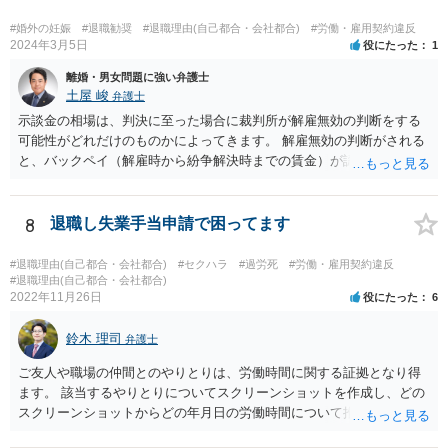
得ない事由」がない限り，会社の損害を賠償しなければならなくなり
ます。 健康上の理由は「やむを得ない事由」の典型ですが，程度によ
#婚外の妊娠
#退職勧奨
#退職理由(自己都合・会社都合)
#労働・雇用契約違反
って異なります。 子会社の代表取締役が辞任を認めてくれるのであれ
2024年3月5日
役にたった
1
ば，少なくとも法律上は，親会社（子会社にとっての株主）の承諾は
離婚・男女問題に強い弁護士
必要ありません。 なお，子会社の代表取締役には，取締役辞任の登記
土屋 峻
弁護士
をしてもらわなければなりません。 親会社が株主代表訴訟を提起する
示談金の相場は、判決に至った場合に裁判所が解雇無効の判断をする
ことは理論上可能ですが，あなたに対して追及できる責任は，あなた
可能性がどれだけのものかによってきます。 解雇無効の判断がされる
自身が会社に対して追う責任（例えば任務懈怠責任）の範囲に留まり
と、バックペイ（解雇時から紛争解決時までの賃金）が認められるの
ます。子会社の負債をあなたに負わせることはできません。 実際上問
で、解雇無効の判断をする可能性が高ければバックペイ＋解決金が基
題となるのは，親会社からの圧力により，子会社の代表取締役があな
準となります。解決金の基準は、半年から１年程度の賃金相当額くら
たの辞任に応じてくれない場合ですね。 子会社の代表取締役が全く動
いだと思います。 この件は、弁護士に具体的な内容について、ご相談
8
退職し失業手当申請で困ってます
いてくれないと，辞任の登記をするためには，最終的には訴訟を提起
された方がよい事案だと考えます。
する必要が生じます。
#退職理由(自己都合・会社都合)
#セクハラ
#過労死
#労働・雇用契約違反
#退職理由(自己都合・会社都合)
2022年11月26日
役にたった
6
鈴木 理司
弁護士
ご友人や職場の仲間とのやりとりは、労働時間に関する証拠となり得
ます。 該当するやりとりについてスクリーンショットを作成し、どの
スクリーンショットからどの年月日の労働時間について推定できるか
報告書にまとめ、ハローワークに提出しましょう。