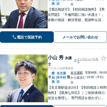
県
区
分
【電話相談可】【初回相談無料】【男
女問題】「不倫問題に強い弁護士！」
多数の相談・解決実績。慰謝料を請求
する側・された側、どちらも対応！
【交通事故】適切な損害賠償金を獲得
できるようサポートします【夜間・休
電話で面談予約
メールでお問い合わせ
日面談可】【完全個室】【名古屋駅7
分】
小山 秀
弁護
インタビューを見
る
士
アルタス法律事務所
名古屋駅
営業時間：09:00
愛
名古屋
~18:00（平日）
知
市中村
から徒歩1
|
県
区
分
【名古屋駅徒歩2分】【初回相談１時間
無料】【親身な対応】｜ご依頼者様の
状況を整理し、専門用語を使わずに、
丁寧かつ分かりやすくご説明。【借金