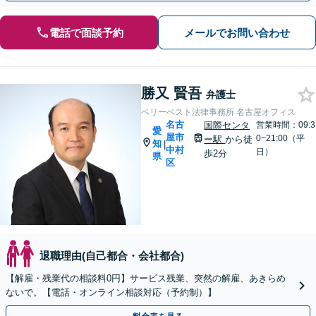
電話で面談予約
メールでお問い合わせ
勝又 賢吾
弁護士
ベリーベスト法律事務所 名古屋オフィス
名古
国際センタ
営業時間：09:3
愛
屋市
0~21:00（平
ー駅
から徒
知
|
中村
日）
歩2分
県
区
退職理由(自己都合・会社都合)
【解雇・残業代の相談料0円】サービス残業、突然の解雇、あきらめ
ないで。【電話・オンライン相談対応（予約制）】