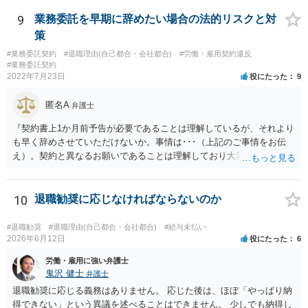
9
業務委託を早期に辞めたい場合の法的リスクと対
策
#業務委託契約
#退職理由(自己都合・会社都合)
#労働・雇用契約違反
#業務委託契約
2022年7月23日
役にたった
9
匿名A
弁護士
『契約書上1か月前予告が必要であることは理解しているが、それより
も早く辞めさせていただけないか。事情は･･･（上記のご事情をお伝
え）。契約と異なるお願いであることは理解しており大変申し訳ない
が、ご理解いただけると有り難い。』とお伝えされることでいかがで
しょうか。 先方は事業の一環として業務委託をしていますので、契約
書の内容をベースに話をしてくるものと思います。 ですので、契約の
10
退職勧奨に応じなければならないのか
規定を理解していることを示した上で、それでもなお事情があるため
真摯にお願いしたい、とお伝えした方が、多少は話が進みやすいかと
#退職勧奨
#退職理由(自己都合・会社都合)
#給与未払い
思います。
2026年6月12日
役にたった
6
労働・雇用に強い弁護士
鬼沢 健士
弁護士
退職勧奨に応じる義務はありません。 応じた後は、ほぼ「やっぱり納
得できない」という異議を述べることはできません。 少しでも納得し