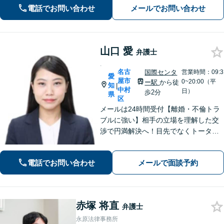
問題（債務整理）】に強み。解決でき
電話でお問い合わせ
メールでお問い合わせ
るか悩む前にまずはご相談ください。
山口 愛
弁護士
.
名古
国際センタ
営業時間：09:3
愛
屋市
0~20:00（平
ー駅
から徒
知
|
中村
日）
歩2分
県
区
メールは24時間受付【離婚・不倫トラ
ブルに強い】相手の立場を理解した交
渉で円満解決へ！目先でなくトータル
で考え、大きなメリットを。【分割払
いOK】【休日・夜間面談・Web面談・
電話でお問い合わせ
メールで面談予約
出張相談可】刑事事件、交通事故にも
注力！【名古屋駅5分／岡崎周辺も対
応】
赤塚 将直
弁護士
永原法律事務所