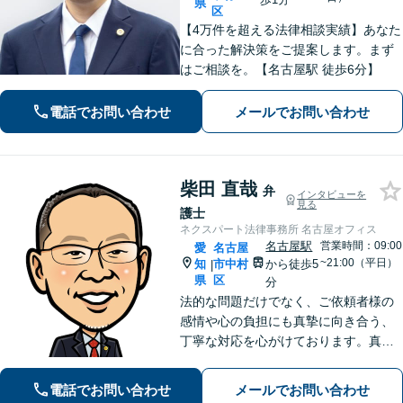
県
区
【4万件を超える法律相談実績】あなた
に合った解決策をご提案します。まず
はご相談を。【名古屋駅 徒歩6分】
電話でお問い合わせ
メールでお問い合わせ
柴田 直哉
弁
インタビューを
見る
護士
ネクスパート法律事務所 名古屋オフィス
名古屋駅
営業時間：09:00
愛
名古屋
~21:00（平日）
知
市中村
から徒歩5
|
県
区
分
法的な問題だけでなく、ご依頼者様の
感情や心の負担にも真摯に向き合う、
丁寧な対応を心がけております。真の
解決を目指し、お客様が心から安心で
きるよう誠心誠意サポートいたしま
電話でお問い合わせ
メールでお問い合わせ
す。お気軽にご相談ください。【初回