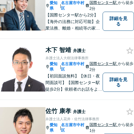
国際センター駅
から徒歩
愛知
名古屋市中村
|
県
区
2分
【国際センター駅から2分】
詳細を見
【海外の法務に対応可能】企
る
業法務、離婚・相続等の家事
事件、交通事故、債権回収、
倒産・債務整理、消費者被害
の回復等の民事事件や刑事事
木下 智靖
弁護士
件など、幅広く対応可能で
弁護士法人大樹法律事務所
す。是非、ご相談をお待ちし
国際センター駅
から徒歩
愛知
名古屋市中村
|
ております。
県
区
2分
【初回面談無料】【休日・夜
詳細を見
間面談可】【国際センター駅
る
徒歩2分】依頼者のお話をよく
伺い、望んでいらっしゃるこ
とは何かを考えてサポートさ
せていただきます。お一人で
佐竹 康孝
弁護士
悩まず、まずはお気軽にご相
弁護士法人花井・佐竹法律事務所
談ください。
国際センター駅
から徒歩
愛知
名古屋市中村
|
県
区
1分