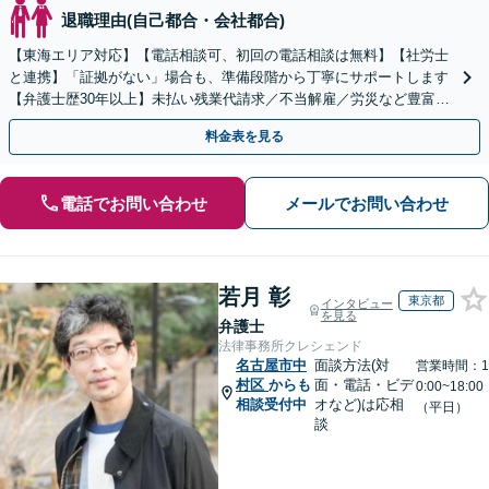
退職理由(自己都合・会社都合)
【東海エリア対応】【電話相談可、初回の電話相談は無料】【社労士
と連携】「証拠がない」場合も、準備段階から丁寧にサポートします
【弁護士歴30年以上】未払い残業代請求／不当解雇／労災など豊富な
実績あり！労使双方の対応可能です【夜間休日対応】
料金表を見る
電話でお問い合わせ
メールでお問い合わせ
若月 彰
東京都
インタビュー
を見る
弁護士
法律事務所クレシェンド
名古屋市中
面談方法(対
営業時間：1
村区
からも
面・電話・ビデ
0:00~18:00
相談受付中
オなど)は応相
（平日）
談