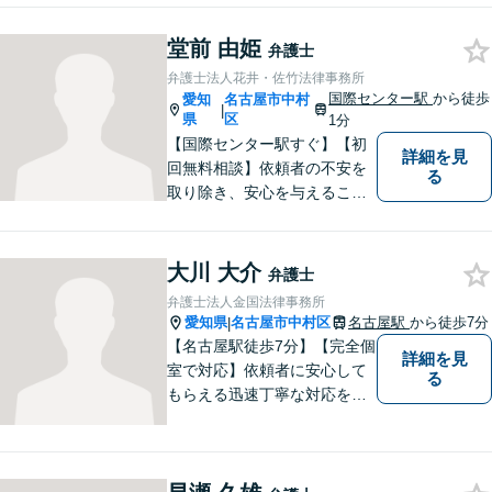
お力になれるよう全力を尽く
します。法律問題でお困りの
堂前 由姫
弁護士
方はお気軽にご相談くださ
弁護士法人花井・佐竹法律事務所
い。
国際センター駅
から徒歩
愛知
名古屋市中村
|
県
区
1分
【国際センター駅すぐ】【初
詳細を見
回無料相談】依頼者の不安を
る
取り除き、安心を与えること
を第一に、依頼者の過去との
決別と新しい出発のお手伝い
をします。独自の専門家ネッ
大川 大介
弁護士
トワークを活かし、スムーズ
弁護士法人金国法律事務所
な手続きに努めます。【ビデ
愛知県
名古屋市中村区
名古屋駅
から徒歩7分
|
オ面談可】
【名古屋駅徒歩7分】【完全個
詳細を見
室で対応】依頼者に安心して
る
もらえる迅速丁寧な対応をモ
ットーに日々精進。お気軽に
ご相談ください。