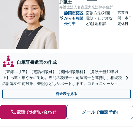
弁護士
弁護士法人名古屋大光法律事務所
営業時
静岡市葵区
面談方法(対面・
からも相談
電話・ビデオな
間：本日
受付中
ど)は応相談
定休日
自筆証書遺言の作成
【東海エリア】【電話相談可】【初回相談無料】【弁護士歴10年以
上】迅速・細やかに対応。専門の税理士・司法書士と連携し、相続税
の計算や生前対策、登記などもサポートします。コミュニケーション
を大事にし、より納得できる解決を目指します。
料金表を見る
電話でお問い合わせ
メールで面談予約