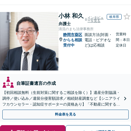
小林 和久
岐阜県
インタビュ
ーを見る
弁護士
清流のまち法律事務所
営業時
静岡市葵区
面談方法(対面・
からも相談
電話・ビデオな
間：本日
受付中
ど)は応相談
定休日
自筆証書遺言の作成
【初回相談無料（生前対策に関するご相談を除く）】遺産分割協議・
調停／使い込み／遺留分侵害額請求／相続財産調査など【シニアライ
フカウンセラー・認知症サポーターの資格あり】「不動産に関する相
続もお任せください」【当日・夜間相談可（要相談）】
料金表を見る