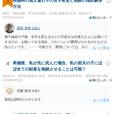
3
再婚時の成人連れ子の名字変更と相続の悩み解決
と ・今後一切の連絡をしてこないでほしいこと ・連絡を継続してくる
方法
ようであれば警察への通報や法的措置も辞さないこと などを記載した
#遺言
#相続放棄
#口座凍結解除
#自筆証書遺言の作成
#財産分与
書面を発送してもらうことがよろしいように思います。
2021年2月21日
役にたった
7
森田 英樹
弁護士
養子縁組や戸籍、名字を変えるなどの手続きは弁護士さんにお願いで
きるのか、お願いできる場合、どれくらいの費用がかかるのかなども
知りたいです。 ・・・可能です。費用については 弁護士と直接面談
の上 内容を確認し 協議の上個別に契約によって決まることになっ
ています。 やはり、成人した子のことまでごちゃごちゃ考えず、自分
の事だけ考えるべきなのでしょうか ・・・お子さんの事をまで含め良
4
再婚後、私が先に死んだ場合、私の前夫の子にほ
い解決案があればお悩みになるのは当然と言えば当然のことです。 彼
ぼ全ての財産を相続させることは可能？
と親子関係を結びたいと思っているが、名字は変えたくない・・・養
#財産分与
#自筆証書遺言の作成
#成年後見(生前の財産管理)
#遺言執行者の選任
子縁組の必要があり 氏も変更することになります。 しかし 彼は成人
2019年9月3日
役にたった
4
しているとは言え、自分の子と私の連れ子、全て平等にしたいと希
望。もちろん私もそうできればと思います。 ・・・婚姻前の契約 あ
内藤 政信
弁護士
るいは 遺言書などで その意思を実現する方法はあります。 弁護
士に相談してみてください。
最初は調停からやります。