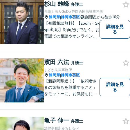
標、著作権、不正競争防止法
杉山 雄峰
弁護士
の専門知識・経験豊富」「リ
弁護士法人GoDo 静岡合同法律事務所
ーガルフォースの高精度契約
静岡県
静岡市葵区
静岡駅
から徒歩10分
|
書チェック」
【初回相談無料】【zoom・Sk
詳細を見
ype対応】対面だけでなく、お
る
電話での相談やオンライン相
談も承っています！担当させ
て頂いた依頼者様に、「会え
て良かった」と納得していた
濱田 六法
だける最善の解決を目指しま
弁護士
す。【ウェブ予約システムで
まどか法律事務所
迅速な対応】
静岡県
静岡市葵区
|
【新静岡駅近く】「依頼者さ
詳細を見
まの気持ちを尊重すること」
る
をモットーに、お気持ちに寄
り添い対応いたします【離
婚・男女問題】離婚調停／養
育費／財産分与などのお悩み
ご相談ください【交通事故】
亀子 伸一
弁護士
豊富な経験と実績で早期に解
法律事務所みちしるべ