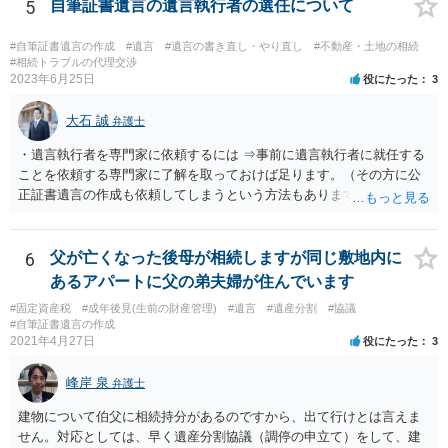
5
自筆証書遺言の遺言執行者の選任について
#自筆証書遺言の作成
#遺言
#遺言の書き直し・やり直し
#不動産・土地の相続
#相続トラブルの代理交渉
2023年6月25日
役にたった
3
大石 誠
弁護士
・遺言執行者を専門家に依頼するには ⇒事前に遺言執行者に就任する
ことを依頼する専門家に了解を取っておけば足ります。（その方に公
正証書遺言の作成も依頼してしまうという方法もあります） 事前に了
解を取るだけであれば、契約は不要ですし、契約料を払う必要もあり
ません。 遺言執行者に就任し、遺言執行が完了したときの報酬だけ、
弁護士費用としてかかります。 ・亡くなった際に、法務局に預けた自
6
父が亡くなった後母が相続しますが同じ敷地内に
筆証書遺言の存在を親族がなかったものにされる可能性 ⇒自筆の遺言
あるアパートに父の弟夫婦が住んでいます
書を法務局に保管した場合、死亡後、法務局に遺言書の有無を照会す
#固定資産税
#成年後見(生前の財産管理)
#遺言
#遺産分割
#協議
ることになりますので、「法務局に預けた自筆証書遺言の存在を親族
#自筆証書遺言の作成
がなかったもの」にすることはできません。 存在をなかったものにす
2021年4月27日
役にたった
3
るというよりも、遺言の効力を争う（遺言は無効だ）と主張する場合
がありえますが、その予防方法は、遺言者と面談してみないと判断が
峰岸 泉
弁護士
難しいです。
建物について伯父に相続持分があるのですから、出て行けとは言えま
せん。対応としては、早く遺産分割協議（調停の申立て）をして、建