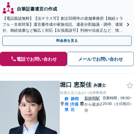
自筆証書遺言の作成
【電話面談無料】【法テラス可】創立50周年の老舗事務所【相続トラ
ブル・生前対策】遺言書作成や家族信託、遺産分割協議・調停、遺留
分、相続放棄など幅広く対応【出張面談可】判例や法改正など、情報
を収集し、適切な解決策を提案【静岡駅10分】
料金表を見る
電話でお問い合わせ
メールでお問い合わせ
堀口 恵梨佳
弁護士
弁護士法人あおい法律事務所
新静岡駅
営業時間：09:00~
静
静岡
20:00（土日祝日）
岡
市葵
から徒歩2
|
県
区
分