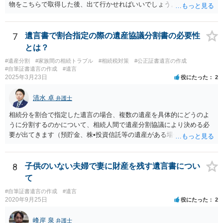
物をこちらで取得した後、出て行かせればいいでしょう。 建物の固定
資産税については、持分に応じた負担が考えられますが、時効にかか
っていない部分については請求すればいいと思います。 なお、家賃に
ついては、お父様自身が遺産分割手続をしなかったのですから、あき
7
遺言書で割合指定の際の遺産協議分割書の必要性
らめるしかないと思います。
とは？
#遺産分割
#家族間の相続トラブル
#相続税対策
#公正証書遺言の作成
#自筆証書遺言の作成
#遺言
2025年3月23日
役にたった
2
清水 卓
弁護士
相続分を割合で指定した遺言の場合、複数の遺産を具体的にどうのよ
うに分割するのかについて、相続人間で遺産分割協議により決める必
要が出てきます（預貯金、株•投資信託等の遺産がある場合に、どの遺
産についても相続分の割合で分けるのか、預貯金はある相続人に、株•
投資信託は他の相続人にというような分け方をするのか等について
は、相続人間で遺産分割協議により決める必要があります）。
8
子供のいない夫婦で妻に財産を残す遺言書につい
て
#自筆証書遺言の作成
#遺言
2020年9月25日
役にたった
2
峰岸 泉
弁護士