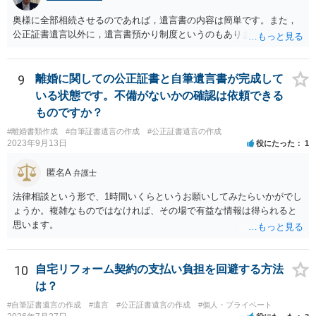
奥様に全部相続させるのであれば，遺言書の内容は簡単です。また，
公正証書遺言以外に，遺言書預かり制度というのもあります。
9
離婚に関しての公正証書と自筆遺言書が完成して
いる状態です。不備がないかの確認は依頼できる
ものですか？
#離婚書類作成
#自筆証書遺言の作成
#公正証書遺言の作成
2023年9月13日
役にたった
1
匿名A
弁護士
法律相談という形で、1時間いくらというお願いしてみたらいかがでし
ょうか。複雑なものではなければ、その場で有益な情報は得られると
思います。
10
自宅リフォーム契約の支払い負担を回避する方法
は？
#自筆証書遺言の作成
#遺言
#公正証書遺言の作成
#個人・プライベート