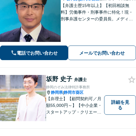
【弁護士歴15年以上】【初回相談無
料】労働事件・刑事事件に特化！現・
刑事弁護センターの委員長。メディア
掲載案件多数！豊富な経験を活かし早
期釈放を目指します【労働・雇用】依
頼者さま目線のサポートを心がけま
す。地域密着型の法律事務所
電話でお問い合わせ
メールでお問い合わせ
坂野 史子
弁護士
静岡のぞみ法律特許事務所
静岡県
静岡市葵区
|
【弁理士】【顧問契約可／月
詳細を見
額55,000円～】【中小企業・
る
スタートアップ・クリエータ
ー支援】契約書チェックや知
的財産権に関する企業法務サ
ポート。「特許、意匠、商