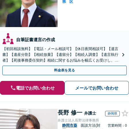
県
区
自筆証書遺言の作成
【初回相談無料】【電話・メール相談可】【休日夜間相談可】【遺言
書】【遺産分割】【相続放棄】【遺留分】【相続人調査】【遺言執行
者】【死後事務委任契約】相続に関するお悩みを幅広くお受けし、納
得できる相続の実現を目指します
料金表を見る
電話でお問い合わせ
メールでお問い合わせ
長野 修一
弁護士
静岡県
弁護士法人長野法律事務所
静岡市葵
面談方法(対
営業時間：0