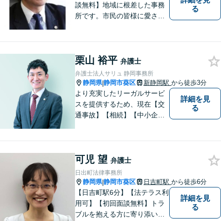
談無料】地域に根差した事務
る
所です。市民の皆様に愛され
る事務所を目指しています。
【法テラス利用可能】【当日
／夜間／休日対応可能】お気
栗山 裕平
軽にご連絡ください。
弁護士
弁護士法人サリュ 静岡事務所
静岡県
静岡市葵区
新静岡駅
から徒歩3分
|
より充実したリーガルサービ
詳細を見
スを提供するため、現在【交
る
通事故】【相続】【中小企業
法務】の３分野を中心にご依
頼をお引き受けしています。
大阪・東京・名古屋など大都
可児 望
市での豊富な弁護士経験と多
弁護士
数の解決実績がございます。
日出町法律事務所
静岡県
静岡市葵区
日吉町駅
から徒歩6分
|
【日吉町駅6分】【法テラス利
詳細を見
用可】【初回面談無料】トラ
る
ブルを抱える方に寄り添い、