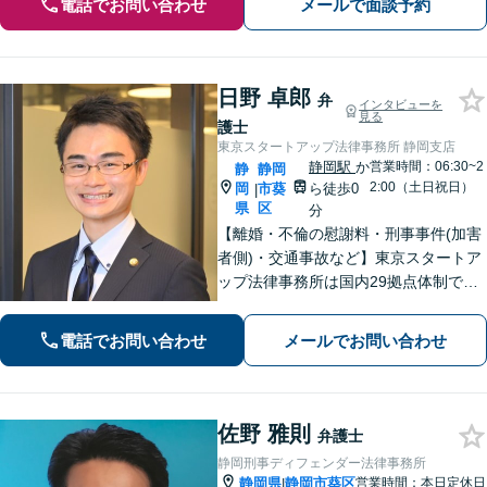
電話でお問い合わせ
メールで面談予約
日野 卓郎
弁
インタビューを
見る
護士
東京スタートアップ法律事務所 静岡支店
静岡駅
か
営業時間：06:30~2
静
静岡
2:00（土日祝日）
岡
市葵
ら徒歩0
|
県
区
分
【離婚・不倫の慰謝料・刑事事件(加害
者側)・交通事故など】東京スタートア
ップ法律事務所は国内29拠点体制で全
国対応！【ご自宅からの電話相談にも
対応(法律相談は完全予約制)】各分野で
電話でお問い合わせ
メールでお問い合わせ
専門性の高い弁護士が寄り添い解決を
サポートします。
佐野 雅則
弁護士
静岡刑事ディフェンダー法律事務所
静岡県
静岡市葵区
営業時間：本日定休日
|