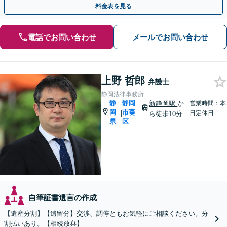
料金表を見る
電話でお問い合わせ
メールでお問い合わせ
上野 哲郎
弁護士
静岡法律事務所
静
静岡
新静岡駅
か
営業時間：本
岡
市葵
|
日定休日
ら徒歩10分
県
区
自筆証書遺言の作成
【遺産分割】【遺留分】交渉、調停ともお気軽にご相談ください。分
割払いあり。【相続放棄】