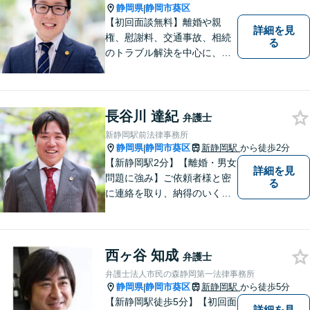
決
静岡県
静岡市葵区
|
【初回面談無料】離婚や親
詳細を見
権、慰謝料、交通事故、相続
る
のトラブル解決を中心に、一
人ひとりの「よりよい解決」
を一緒に考え、力を尽くす弁
護士です。遺言書などのご相
談も、お任せください。【静
長谷川 達紀
弁護士
岡市の弁護士】
新静岡駅前法律事務所
静岡県
静岡市葵区
新静岡駅
から徒歩2分
|
【新静岡駅2分】【離婚・男女
詳細を見
問題に強み】ご依頼者様と密
る
に連絡を取り、納得のいく解
決へと導きます。法的トラブ
ルは非常に辛いものですの
で、精神面のサポートも積極
西ヶ谷 知成
的に行っております。お困り
弁護士
でしたら、お気軽にご相談く
弁護士法人市民の森静岡第一法律事務所
ださい！
静岡県
静岡市葵区
新静岡駅
から徒歩5分
|
【新静岡駅徒歩5分】【初回面
詳細を見