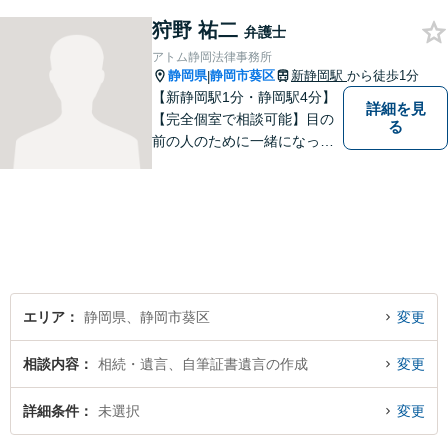
事故、労災事故、交通事故等
狩野 祐二
の損害賠償請求事件、相続・
弁護士
離婚、破産・個人再生等は、
アトム静岡法律事務所
私が力を注ぎ、得意としてい
静岡県
静岡市葵区
新静岡駅
から徒歩1分
|
る分野です。
【新静岡駅1分・静岡駅4分】
詳細を見
【完全個室で相談可能】目の
る
前の人のために一緒になって
考え、本気で活動することを
やりがいに日々の弁護士業務
に励んでいます。 依頼者様と
のコミュニケーションを尊重
し、常に最善を尽くすことを
お約束します。 ぜひご相談く
ださい。
エリア
静岡県、静岡市葵区
変更
相談内容
相続・遺言、自筆証書遺言の作成
変更
詳細条件
未選択
変更