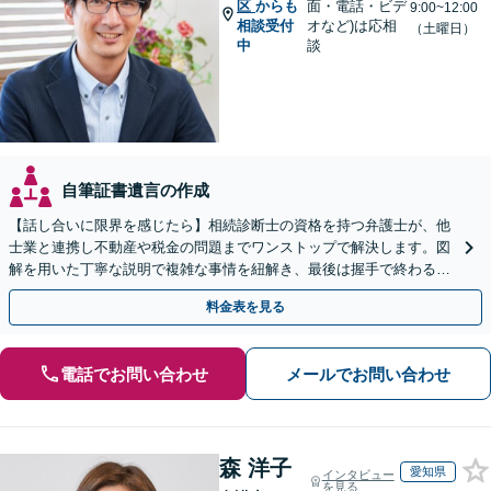
区
からも
面・電話・ビデ
9:00~12:00
相談受付
オなど)は応相
（土曜日）
中
談
自筆証書遺言の作成
【話し合いに限界を感じたら】相続診断士の資格を持つ弁護士が、他
士業と連携し不動産や税金の問題までワンストップで解決します。図
解を用いた丁寧な説明で複雑な事情を紐解き、最後は握手で終わる円
満な解決へ導きます。【東海エリア・神奈川県対応】
料金表を見る
電話でお問い合わせ
メールでお問い合わせ
森 洋子
愛知県
インタビュー
を見る