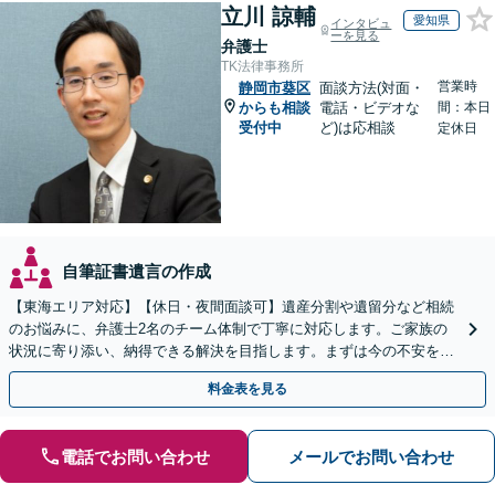
立川 諒輔
愛知県
インタビュ
ーを見る
弁護士
TK法律事務所
営業時
静岡市葵区
面談方法(対面・
からも相談
電話・ビデオな
間：本日
受付中
ど)は応相談
定休日
自筆証書遺言の作成
【東海エリア対応】【休日・夜間面談可】遺産分割や遺留分など相続
のお悩みに、弁護士2名のチーム体制で丁寧に対応します。ご家族の
状況に寄り添い、納得できる解決を目指します。まずは今の不安をお
聞かせください【メール・WEB相談可】
料金表を見る
電話でお問い合わせ
メールでお問い合わせ