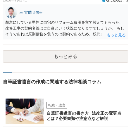
2026年7月27日
役にたった
2
王 宣麟
弁護士
懇意にしている男性に自宅のリフォーム費用を立て替えてもらった、
改修工事の契約名義はご自身という状況になりますでしょうか。 もし
そうであれば原則債務を負うのは契約であるため、残代金を捻出して
もらうよう約束した男性に支払いをお願いするしかないように思われ
ます。 入籍した場合でも、原則契約者が単独で全ての債務を負うこと
には変わりがありません。 なかなか対応に難しい案件であり、公開の
もっとみる
場でアドバイスを行うのも限界があるように思われますので、資料等
を持参のうえ個別に弁護士に相談されることをお勧めします。
自筆証書遺言の作成に関連する法律相談コラム
相続・遺言
自筆証書遺言の書き方│法改正の変更点
とは？必要書類や注意点など解説