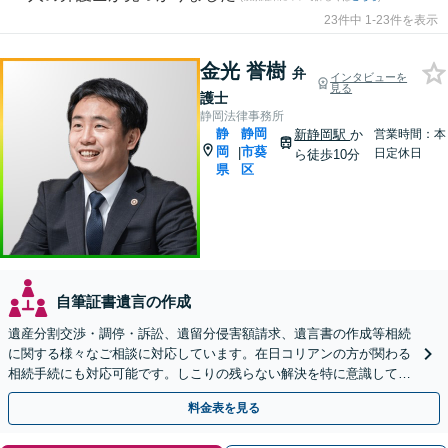
23件中 1-23件を表示
金光 誉樹
弁
インタビューを
見る
護士
静岡法律事務所
静
静岡
新静岡駅
か
営業時間：本
岡
市葵
|
日定休日
ら徒歩10分
県
区
自筆証書遺言の作成
遺産分割交渉・調停・訴訟、遺留分侵害額請求、遺言書の作成等相続
に関する様々なご相談に対応しています。在日コリアンの方が関わる
相続手続にも対応可能です。しこりの残らない解決を特に意識してい
ます。【新静岡駅10分】
料金表を見る