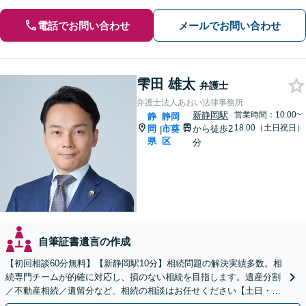
電話でお問い合わせ
メールでお問い合わせ
雫田 雄太
弁護士
弁護士法人あおい法律事務所
新静岡駅
営業時間：10:00~
静
静岡
18:00（土日祝日）
岡
市葵
から徒歩2
|
県
区
分
自筆証書遺言の作成
【初回相談60分無料】【新静岡駅10分】相続問題の解決実績多数。相
続専門チームが的確に対応し、損のない相続を目指します。遺産分割
／不動産相続／遺留分など、相続の相談はお任せください【土日・夜
間相談可】登記・税の申告などアフターフォローも対応