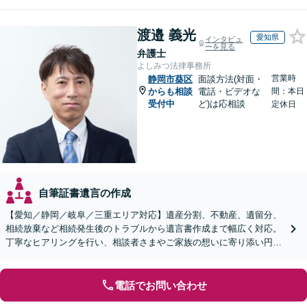
渡邉 義光
愛知県
インタビュ
ーを見る
弁護士
よしみつ法律事務所
営業時
静岡市葵区
面談方法(対面・
からも相談
電話・ビデオな
間：本日
受付中
ど)は応相談
定休日
自筆証書遺言の作成
【愛知／静岡／岐阜／三重エリア対応】遺産分割、不動産、遺留分、
相続放棄など相続発生後のトラブルから遺言書作成まで幅広く対応。
丁寧なヒアリングを行い、相談者さまやご家族の想いに寄り添い円滑
な解決へ導きます【オンライン面談OK】【休日相談可】
電話でお問い合わせ