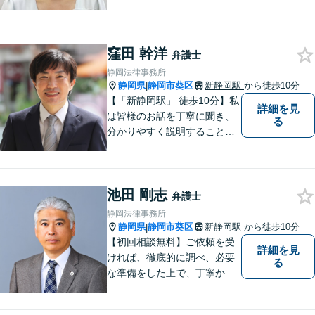
その方に合った法的サービス
を提供します。お気軽にご相
談ください。
窪田 幹洋
弁護士
静岡法律事務所
静岡県
静岡市葵区
新静岡駅
から徒歩10分
|
【「新静岡駅」 徒歩10分】私
詳細を見
は皆様のお話を丁寧に聞き、
る
分かりやすく説明することを
心がけています。 不安や疑問
を解消し、より良い紛争解決
に向けて全力でサポートしま
池田 剛志
す。 どんな些細なことでも結
弁護士
構ですので、お気軽にご相談
静岡法律事務所
ください。
静岡県
静岡市葵区
新静岡駅
から徒歩10分
|
【初回相談無料】ご依頼を受
詳細を見
ければ、徹底的に調べ、必要
る
な準備をした上で、丁寧かつ
誠実に事件に取り組むことを
心がけています。特に、医療