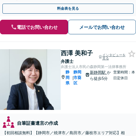
料金表を見る
電話でお問い合わせ
メールでお問い合わせ
西澤 美和子
インタビューを
見る
弁護士
弁護士法人市民の森静岡第一法律事務所
静
静岡
新静岡駅
か
営業時間：本
岡
市葵
|
日定休日
ら徒歩5分
県
区
自筆証書遺言の作成
【初回相談無料】【静岡市／焼津市／島田市／藤枝市エリア対応】相