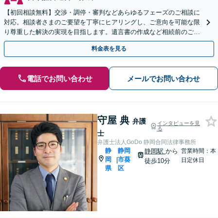
【初回相談無料】交渉・調停・審判などあらゆるフェーズのご相談に
対応。相談者さまのご要望を丁寧にヒアリングし、ご意向を可能な限
り尊重した解決の実現を目指します。遺言書の作成など相続前のご相
談もお任せください【完全個室で対応】
料金表を見る
電話でお問い合わせ
メールでお問い合わせ
守屋 典
弁護
インタビューを見
る
士
弁護士法人GoDo 静岡合同法律事務所
静
静岡
静岡駅
から
営業時間：本
岡
市葵
|
日定休日
徒歩10分
県
区