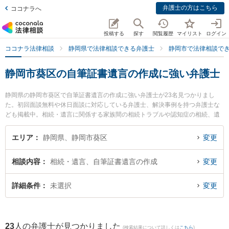
弁護士の方はこちら
ココナラへ
投稿する
探す
閲覧履歴
マイリスト
ログイン
ココナラ法律相談
静岡県で法律相談できる弁護士
静岡市で法律相談で
静岡市葵区の自筆証書遺言の作成に強い弁護士
静岡県の静岡市葵区で自筆証書遺言の作成に強い弁護士が23名見つかりまし
た。初回面談無料や休日面談に対応している弁護士、解決事例を持つ弁護士な
ども掲載中。相続・遺言に関係する家族間の相続トラブルや認知症の相続、遺
産分割等の細かな分野での絞り込み検索もでき便利です。特に静岡法律事務所
の金光 誉樹弁護士や弁護士法人ましろ総合法律事務所の青木 皓平弁護士、弁護
エリア
静岡県、静岡市葵区
変更
士法人あおい法律事務所の雫田 雄太弁護士のプロフィール情報や弁護士費用、
強みなどが注目されています。『静岡市葵区で土日や夜間に発生した自筆証書
相談内容
相続・遺言、自筆証書遺言の作成
変更
遺言の作成のトラブルを今すぐに弁護士に相談したい』『自筆証書遺言の作成
のトラブル解決の実績豊富な近くの弁護士を検索したい』『初回相談無料で自
筆証書遺言の作成を法律相談できる静岡市葵区内の弁護士に相談予約したい』
詳細条件
未選択
変更
などでお困りの相談者さんにおすすめです。
23
人の弁護士が見つかりました
(検索結果について詳しくは
こちら
)