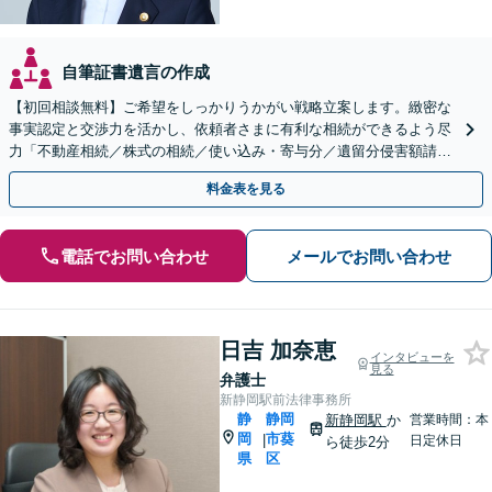
自筆証書遺言の作成
【初回相談無料】ご希望をしっかりうかがい戦略立案します。緻密な
事実認定と交渉力を活かし、依頼者さまに有利な相続ができるよう尽
力「不動産相続／株式の相続／使い込み・寄与分／遺留分侵害額請求
／相続放棄／生前贈与／事業承継」【休日・夜間相談可】
料金表を見る
電話でお問い合わせ
メールでお問い合わせ
日吉 加奈恵
インタビューを
見る
弁護士
新静岡駅前法律事務所
静
静岡
新静岡駅
か
営業時間：本
岡
市葵
|
日定休日
ら徒歩2分
県
区