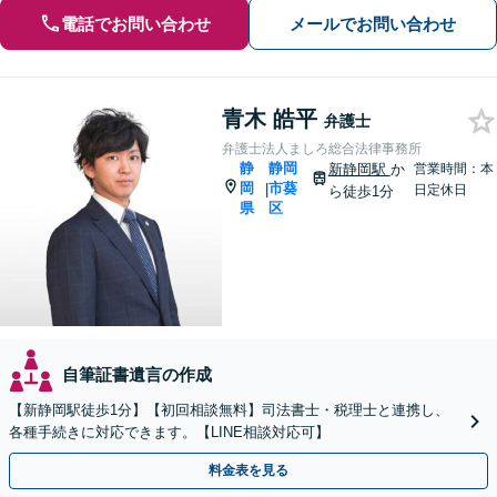
電話でお問い合わせ
メールでお問い合わせ
青木 皓平
弁護士
弁護士法人ましろ総合法律事務所
静
静岡
新静岡駅
か
営業時間：本
岡
市葵
|
日定休日
ら徒歩1分
県
区
自筆証書遺言の作成
【新静岡駅徒歩1分】【初回相談無料】司法書士・税理士と連携し、
各種手続きに対応できます。【LINE相談対応可】
料金表を見る