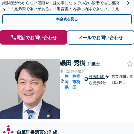
続財産がわからない段階や、揉め事になっていない段階でもご相談
を！「兄弟間で争いがある」「遺言書の内容に納得できない」「兄弟
による使い込みがあるのではないか」など幅広いお悩みに対応
料金表を見る
電話でお問い合わせ
メールでお問い合わせ
磯田 秀樹
弁護士
磯田法律事務所
静
静岡
日吉町駅
か
営業時間：本
岡
市葵
|
日定休日
ら徒歩4分
県
区
自筆証書遺言の作成