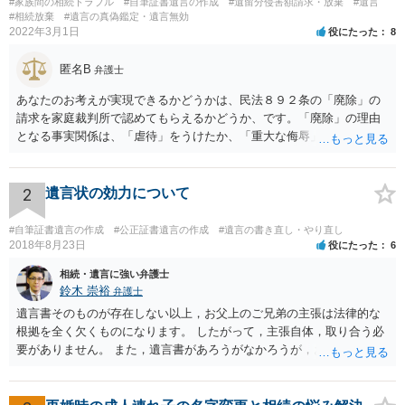
#家族間の相続トラブル
#自筆証書遺言の作成
#遺留分侵害額請求・放棄
#遺言
#相続放棄
#遺言の真偽鑑定・遺言無効
2022年3月1日
役にたった
8
匿名B
弁護士
あなたのお考えが実現できるかどうかは、民法８９２条の「廃除」の
請求を家庭裁判所で認めてもらえるかどうか、です。「廃除」の理由
となる事実関係は、「虐待」をうけたか、「重大な侮辱」を受けた
か、推定相続人たる夫に「その他著しい非行」があったか否かです。
「廃除」は遺言でも可能です（民法８９３条）。 弁護士に具体的な事
情を話して相談して、「廃除」が可能か、実際に法律相談を受けるこ
2
遺言状の効力について
とをお勧めします。
#自筆証書遺言の作成
#公正証書遺言の作成
#遺言の書き直し・やり直し
2018年8月23日
役にたった
6
相続・遺言に強い弁護士
鈴木 崇裕
弁護士
遺言書そのものが存在しない以上，お父上のご兄弟の主張は法律的な
根拠を全く欠くものになります。 したがって，主張自体，取り合う必
要がありません。 また，遺言書があろうがなかろうが，お父上のご兄
弟と面会しなければならない義務はもともとありません。 峰岸先生の
ご回答にもありますが， 代理人弁護士をたてて，その弁護士から相手
方に対して， ・相続に関する主張は法的根拠がなく，一切応じないこ