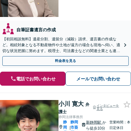
自筆証書遺言の作成
【初回相談無料】遺産分割、遺留分（減殺）請求、遺言書の作成な
ど。相続対象となる不動産物件や土地が遠方の場合も現地へ伺い、適
切な状況把握に努めます。税理士、司法書士などの関連士業とも連携
しワンストップで対応します【新静岡駅直結】
料金表を見る
電話でお問い合わせ
メールでお問い合わせ
小川 寛大
弁
インタビューを
見る
護士
静岡法律事務所
静
静岡
新静岡駅
か
営業時間：本
岡
市葵
|
日定休日
ら徒歩10分