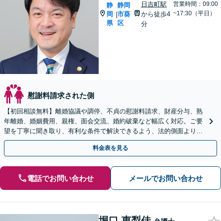
日吉町駅
営業時間：09:00
静
静岡
~17:30（平日）
岡
市葵
から徒歩4
|
県
区
分
慰謝料請求された側
【初回相談無料】離婚協議や調停、不貞の慰謝料請求、財産分与、熟
年離婚、婚姻費用、親権、面会交流、婚約破棄など幅広く対応。ご要
望を丁寧に聞き取り、有利な条件で解決できるよう、法的側面よりお
力添えいたします【完全個室で対応】
料金表を見る
電話でお問い合わせ
メールでお問い合わせ
堀口 恵梨佳