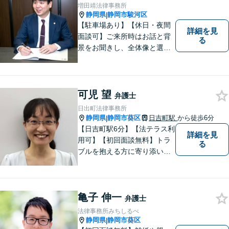
の専門知識・経験豊富」「リ
増田靖法律事務所
ーガルフォースの高精度契約
静岡県
静岡市駿河区
|
書チェック」
【駐車場あり】【休日・夜間
詳細を見
面談可】ご来所時はお話と背
る
景をお聞きし、全体像と選択
肢が見えた上で、ご本人が納
得いくようお伝えするよう努
めています。お気軽にご相談
ください。
可児 望
弁護士
日出町法律事務所
静岡県
静岡市葵区
日吉町駅
から徒歩6分
|
【日吉町駅6分】【法テラス利
詳細を見
用可】【初回面談無料】トラ
る
ブルを抱える方に寄り添い、
その方に合った法的サービス
を提供します。お気軽にご相
談ください。
亀子 伸一
弁護士
法律事務所みちしるべ
静岡県
静岡市葵区
|