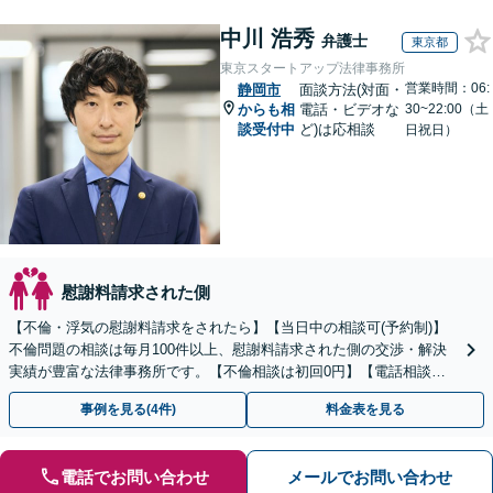
中川 浩秀
弁護士
東京都
東京スタートアップ法律事務所
営業時間：06:
静岡市
面談方法(対面・
からも相
電話・ビデオな
30~22:00（土
談受付中
ど)は応相談
日祝日）
慰謝料請求された側
【不倫・浮気の慰謝料請求をされたら】【当日中の相談可(予約制)】
不倫問題の相談は毎月100件以上、慰謝料請求された側の交渉・解決
実績が豊富な法律事務所です。【不倫相談は初回0円】【電話相談で
ご契約まで対応可/来所不要】
事例を見る(4件)
料金表を見る
電話でお問い合わせ
メールでお問い合わせ