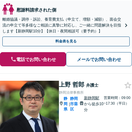
慰謝料請求された側
離婚協議・調停・訴訟、養育費支払（申立て、増額・減額）、面会交
流の申立て等多様なご相談に真摯に対応し、ご一緒に問題解決を目指
します【新静岡駅10分】【休日・夜間相談可（要予約）】
料金表を見る
電話でお問い合わせ
メールでお問い合わせ
上野 哲郎
弁護士
静岡法律事務所
新静岡駅
営業時間：09:00
静
静岡
~17:30（平日）
岡
市葵
から徒歩10
|
県
区
分