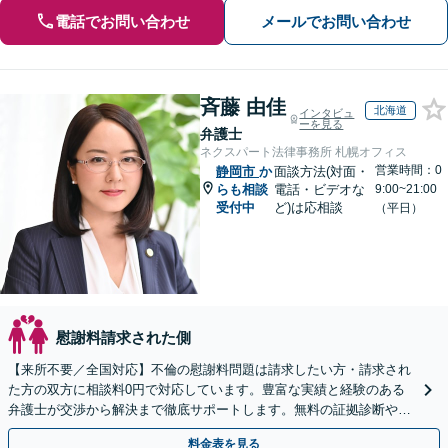
電話でお問い合わせ
メールでお問い合わせ
斉藤 由佳
北海道
インタビュ
ーを見る
弁護士
ネクスパート法律事務所 札幌オフィス
営業時間：0
静岡市
か
面談方法(対面・
らも相談
電話・ビデオな
9:00~21:00
受付中
ど)は応相談
（平日）
慰謝料請求された側
【来所不要／全国対応】不倫の慰謝料問題は請求したい方・請求され
た方の双方に相談料0円で対応しています。豊富な実績と経験のある
弁護士が交渉から解決まで徹底サポートします。無料の証拠診断や着
手金の返還保証もありますので安心してご相談ください。
料金表を見る