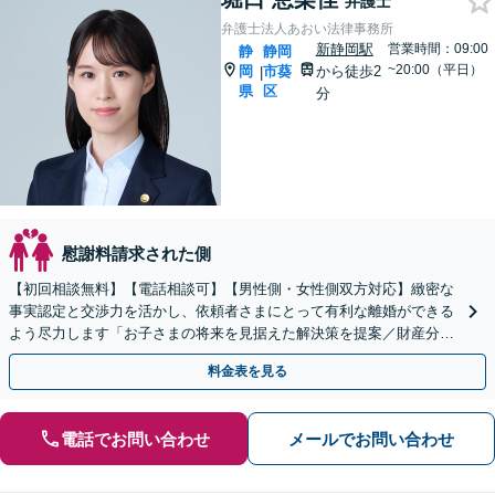
弁護士
弁護士法人あおい法律事務所
新静岡駅
営業時間：09:00
静
静岡
~20:00（平日）
岡
市葵
から徒歩2
|
県
区
分
慰謝料請求された側
【初回相談無料】【電話相談可】【男性側・女性側双方対応】緻密な
事実認定と交渉力を活かし、依頼者さまにとって有利な離婚ができる
よう尽力します「お子さまの将来を見据えた解決策を提案／財産分
与・養育費・親権」【子連れ相談可】【休日・夜間相談可】
料金表を見る
電話でお問い合わせ
メールでお問い合わせ