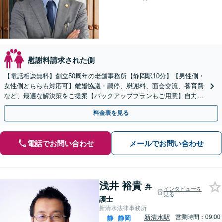
慰謝料請求された側
【電話相談無料】創立50周年の老舗事務所【静岡駅10分】【男性側・
女性側どちらも対応可】離婚協議・調停、慰謝料、面会交流、養育費
など、最適な解決策をご提案【バックアッププランもご用意】自力で
書面作成をしたい方におすすめ【法テラス可】
料金表を見る
電話でお問い合わせ
メールでお問い合わせ
浅井 裕貴
弁
インタビューを
見る
護士
新清水法律事務所
新清水駅
営業時間：09:00
静
静岡