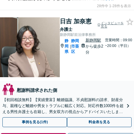
28件中 1-28件を表示
日吉 加奈恵
インタビューを
見る
弁護士
新静岡駅前法律事務所
新静岡駅
営業時間：09:00
静
静岡
~20:00（平日）
岡
市葵
から徒歩2
|
県
区
分
慰謝料請求された側
【初回相談無料】【実績豊富】離婚協議、不貞慰謝料の請求、財産分
与、親権など離婚や男女トラブルに幅広く対応。対応件数1000件を超
える男性弁護士も在籍し、男女双方の視点からアドバイスいたします
【新静岡駅直結】【子連れ相談OK】
事例を見る(1件)
料金表を見る