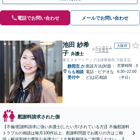
電話でお問い合わせ
メールでお問い合わせ
池田 紗希
大阪府
インタビュ
ーを見る
子
弁護士
東京スタートアップ法律事務所 大阪支店
営業時間：0
静岡市
か
面談方法(対面・
らも相談
電話・ビデオな
6:30~22:00
受付中
ど)は応相談
（平日）
慰謝料請求された側
【不倫/慰謝料請求に強い弁護士(したい方/されている方)】不倫慰謝料
トラブルの相談は毎月100件以上、慰謝料問題でお困りの方はご相
談・解決実績の豊富な弁護士による無料相談をご利用ください。【不