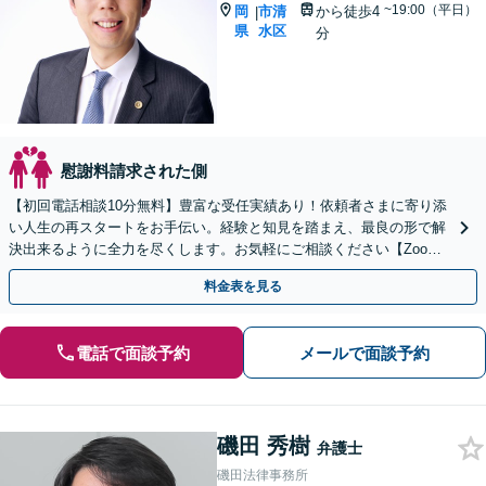
~19:00（平日）
岡
市清
から徒歩4
|
県
水区
分
慰謝料請求された側
【初回電話相談10分無料】豊富な受任実績あり！依頼者さまに寄り添
い人生の再スタートをお手伝い。経験と知見を踏まえ、最良の形で解
決出来るように全力を尽くします。お気軽にご相談ください【Zoom
相談可】【全国対応可】【新清水駅5分】
料金表を見る
電話で面談予約
メールで面談予約
磯田 秀樹
弁護士
磯田法律事務所