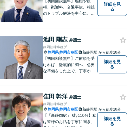
【初回面談無料】離婚や親
詳細を見
権、慰謝料、交通事故、相続
る
のトラブル解決を中心に、一
人ひとりの「よりよい解決」
を一緒に考え、力を尽くす弁
護士です。遺言書などのご相
談も、お任せください。【静
池田 剛志
弁護士
岡市の弁護士】
静岡法律事務所
静岡県
静岡市葵区
新静岡駅
から徒歩10分
|
【初回相談無料】ご依頼を受
詳細を見
ければ、徹底的に調べ、必要
る
な準備をした上で、丁寧かつ
誠実に事件に取り組むことを
心がけています。特に、医療
事故、労災事故、交通事故等
窪田 幹洋
の損害賠償請求事件、相続・
弁護士
離婚、破産・個人再生等は、
静岡法律事務所
私が力を注ぎ、得意としてい
静岡県
静岡市葵区
新静岡駅
から徒歩10分
|
る分野です。
【「新静岡駅」 徒歩10分】私
詳細を見
は皆様のお話を丁寧に聞き、
る