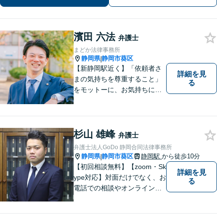
濱田 六法
弁護士
まどか法律事務所
静岡県
静岡市葵区
|
【新静岡駅近く】「依頼者さ
詳細を見
まの気持ちを尊重すること」
る
をモットーに、お気持ちに寄
り添い対応いたします【離
婚・男女問題】離婚調停／養
育費／財産分与などのお悩み
ご相談ください【交通事故】
杉山 雄峰
弁護士
豊富な経験と実績で早期に解
弁護士法人GoDo 静岡合同法律事務所
決
静岡県
静岡市葵区
静岡駅
から徒歩10分
|
【初回相談無料】【zoom・Sk
詳細を見
ype対応】対面だけでなく、お
る
電話での相談やオンライン相
談も承っています！担当させ
て頂いた依頼者様に、「会え