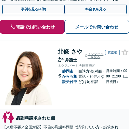
倫相談は初回0円】【全国対応】
事例を見る(4件)
料金表を見る
電話でお問い合わせ
メールでお問い合わせ
北條 さや
東京都
インタビュ
ーを見る
か
弁護士
ネクスパート法律事務所
営業時間：09:
静岡市
面談方法(対面・
からも相
電話・ビデオな
00~21:00（土
談受付中
ど)は応相談
日祝日）
慰謝料請求された側
【来所不要／全国対応】不倫の慰謝料問題は請求したい方・請求され