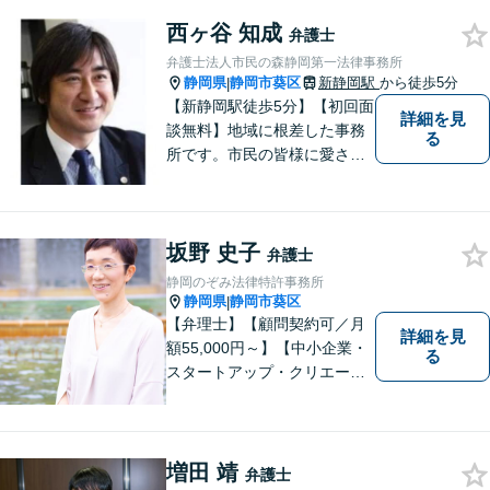
て良かった」と納得していた
西ヶ谷 知成
だける最善の解決を目指しま
弁護士
す。【ウェブ予約システムで
弁護士法人市民の森静岡第一法律事務所
迅速な対応】
静岡県
静岡市葵区
新静岡駅
から徒歩5分
|
【新静岡駅徒歩5分】【初回面
詳細を見
談無料】地域に根差した事務
る
所です。市民の皆様に愛され
る事務所を目指しています。
【法テラス利用可能】【当日
／夜間／休日対応可能】お気
坂野 史子
軽にご連絡ください。
弁護士
静岡のぞみ法律特許事務所
静岡県
静岡市葵区
|
【弁理士】【顧問契約可／月
詳細を見
額55,000円～】【中小企業・
る
スタートアップ・クリエータ
ー支援】契約書チェックや知
的財産権に関する企業法務サ
ポート。「特許、意匠、商
標、著作権、不正競争防止法
増田 靖
弁護士