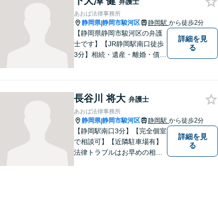
下大澤 健
弁護士
あおば法律事務所
静岡県
静岡市駿河区
静岡駅
から徒歩2分
|
【静岡県静岡市駿河区の弁護
詳細を見
士です】【JR静岡駅南口徒歩
る
3分】相続・遺産・離婚・債務
整理・交通事故・不動産取引
などの個人に関わる問題や契
約・商取引・債権回収・事業
長谷川 将大
整理など企業に関わる問題を
弁護士
幅広く取り扱っております。
あおば法律事務所
どうぞお気軽にご相談くださ
静岡県
静岡市駿河区
静岡駅
から徒歩2分
|
い。
【静岡駅南口3分】【完全個室
詳細を見
で相談可】【近隣駐車場有】
る
法律トラブルはお早めの相談
が納得のいく解決への第一歩
です。ご相談にお越しくださ
った方々が、お話しやすい環
境を整えておりますのでぜひ
お気軽にご相談ください。