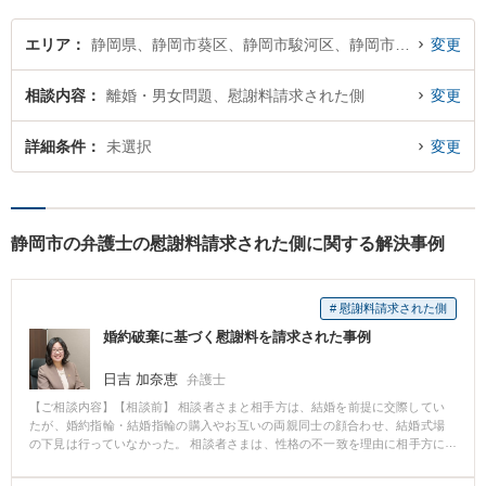
エリア
静岡県、静岡市葵区、静岡市駿河区、静岡市清水区
変更
相談内容
離婚・男女問題、慰謝料請求された側
変更
詳細条件
未選択
変更
静岡市の弁護士の慰謝料請求された側に関する解決事例
# 慰謝料請求された側
婚約破棄に基づく慰謝料を請求された事例
日吉 加奈恵
弁護士
【ご相談内容】【相談前】 相談者さまと相手方は、結婚を前提に交際してい
たが、婚約指輪・結婚指輪の購入やお互いの両親同士の顔合わせ、結婚式場
の下見は行っていなかった。 相談者さまは、性格の不一致を理由に相手方に
対し交際解消を申し入れたが、相手方は婚約の不当破棄を理由に、相談者さ
まに対し慰謝料を請求した。 【相談後】 法的に「婚約」が成立していないと