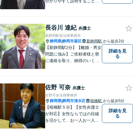
分かりやすく説明することを
心がけています。 不安や疑問
を解消し、より良い紛争解決
に向けて全力でサポートしま
長谷川 達紀
す。 どんな些細なことでも結
弁護士
構ですので、お気軽にご相談
新静岡駅前法律事務所
ください。
静岡県
静岡市葵区
新静岡駅
から徒歩2分
|
【新静岡駅2分】【離婚・男女
詳細を見
問題に強み】ご依頼者様と密
る
に連絡を取り、納得のいく解
決へと導きます。法的トラブ
ルは非常に辛いものですの
で、精神面のサポートも積極
佐野 可奈
的に行っております。お困り
弁護士
でしたら、お気軽にご相談く
佐野可奈法律事務所
ださい！
静岡県
静岡市清水区
桜橋駅
から徒歩5分
|
【桜橋駅５分】【女性弁護士
詳細を見
が対応】女性ならではの目線
る
を活かして、お一人お一人の
ご相談に対して地道に誠実に