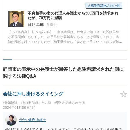
認定され、相手方の慰謝料請求が棄却された。 【先生のコメント】 婚約破棄
# 慰謝料請求された側
を理由とする慰謝料請求が認められるためには、法的に「婚約」が成立して
不貞相手の妻の代理人弁護士から500万円を請求され
いることが前提となります。 「婚約」の成否は、諸事情を総合考慮して判断
たが、70万円に減額
されますが、そのハードルは高く、 ①婚約指輪・結婚指輪の購入・予約 ②両
親との顔合わせ ③結婚式会場の下見・予約 など、結婚を前提とした客観的か
日野 卓郎
弁護士
つ具体的な事情が複数存しないと、「婚約」の成立が認められる可能性は低
【ご相談内容】【ご相談内容】 ご相談者様は、飲食店で知り合った既婚男性
いです。 法的に「婚約」が成立していないにもかかわらず、結婚の約束をし
と不倫関係にありました。相手男性が既婚者であることは認識しており、当
ていたという理由のみで慰謝料を支払ってしまった事例も散見されるので、
初は関係を断っていましたが、相手男性から「妻とは上手くいっておらず離
婚約破棄を理由とする慰謝料請求をされた場合には、法的に「婚約」の成否
婚する予定である」と聞かされていたこともあり、押しに負ける形で肉体関
について、弁護士にご相談されることをおすすめいたします。
係を持ってしまいました。 そのことが相手男性の配偶者に発覚し、弁護士を
通じて慰謝料として500万円の請求を受けました。ご相談者様は、本件の対応
に悩んで当事務所にお問合せをいただき、当事務所の弁護士とのご面談を行
いました。 【解決の過程と結果】 ご面談後、減額の可能性が高いと判断しそ
静岡市の表示中の弁護士が回答した慰謝料請求された側に
の旨をお伝えしたところ、ご依頼をいただくことになりました。約3ヶ月間の
関する法律Q&A
交渉の結果、慰謝料は500万円から430万円の減額となり、求償権を放棄する
ことで70万円の支払いを約束する内容で合意書を作成し、解決することがで
きました。
会社に押し掛けるタイミング
#離婚協議
#慰謝料請求したい側
#慰謝料請求された側
2024年01月06日(土)
金光 誉樹
弁護士
会社に押しかけてくる、とありますが、この会社というのは勤務先の