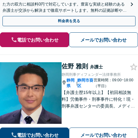
た方の双方に相談料0円で対応しています。豊富な実績と経験のある
弁護士が交渉から解決まで徹底サポートします。無料の証拠診断や着
手金の返還保証もありますので安心してご相談ください。
料金表を見る
電話でお問い合わせ
メールでお問い合わせ
佐野 雅則
弁護士
静岡刑事ディフェンダー法律事務所
静岡
静岡市葵
営業時間：09:00~18:00
|
県
区
（平日）
【弁護士歴15年以上】【初回相談無
料】労働事件・刑事事件に特化！現・
刑事弁護センターの委員長。メディア
掲載案件多数！豊富な経験を活かし早
期釈放を目指します【労働・雇用】依
頼者さま目線のサポートを心がけま
す。地域密着型の法律事務所
電話でお問い合わせ
メールでお問い合わせ