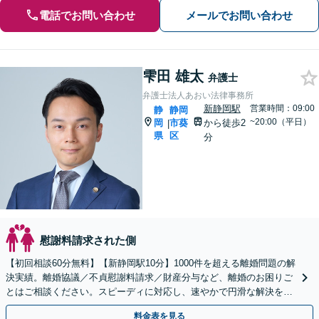
電話でお問い合わせ
メールでお問い合わせ
雫田 雄太
弁護士
弁護士法人あおい法律事務所
新静岡駅
営業時間：09:00
静
静岡
~20:00（平日）
岡
市葵
から徒歩2
|
県
区
分
慰謝料請求された側
【初回相談60分無料】【新静岡駅10分】1000件を超える離婚問題の解
決実績。離婚協議／不貞慰謝料請求／財産分与など、離婚のお困りご
とはご相談ください。スピーディに対応し、速やかで円滑な解決を目
指します【女性弁護士・男性弁護士どちらも所属】
料金表を見る