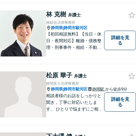
応え、依頼者様のお悩み解決
に尽力いたします。お話をじ
林 克樹
っくり聞かせていただきま
弁護士
す。法律面・精神面の両方か
林総合法律事務所
らサポートいたします。
静岡県
静岡市駿河区
|
【初回相談無料】【当日・休
詳細を見
日・夜間対応】離婚・債務整
る
理・刑事事件・相続・不動産
問題・交通事故等、多数の解
決実績あり。お悩みに真摯に
向き合うことを心がけていま
す。法人・個人事業主の事業
松原 華子
弁護士
再建・債務整理の問題解決に
静岡富士法律事務所
自信があります。
静岡県
静岡市駿河区
静岡駅
から徒歩9分
|
相談者様のお話をしっかりと
詳細を見
聞き，丁寧に対応いたしま
る
す。 ひとりで悩まずにご相談
ください。