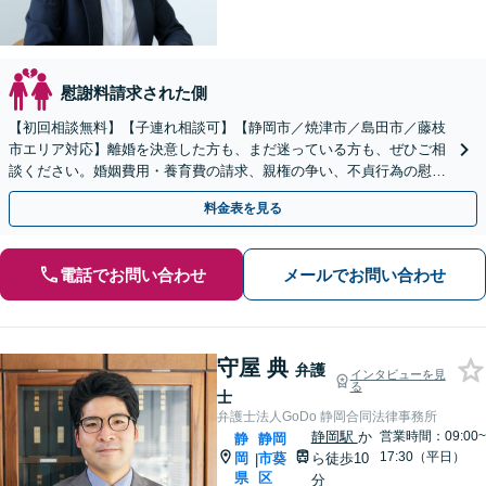
慰謝料請求された側
【初回相談無料】【子連れ相談可】【静岡市／焼津市／島田市／藤枝
市エリア対応】離婚を決意した方も、まだ迷っている方も、ぜひご相
談ください。婚姻費用・養育費の請求、親権の争い、不貞行為の慰謝
料請求、離婚原因の有無、財産分与など
料金表を見る
電話でお問い合わせ
メールでお問い合わせ
守屋 典
弁護
インタビューを見
る
士
弁護士法人GoDo 静岡合同法律事務所
静岡駅
か
営業時間：09:00~
静
静岡
17:30（平日）
岡
市葵
ら徒歩10
|
県
区
分