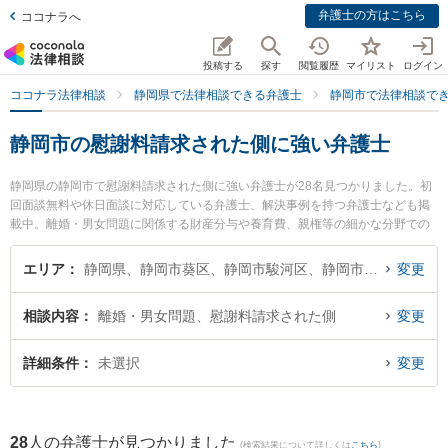
弁護士の方はこちら
ココナラへ
投稿する
探す
閲覧履歴
マイリスト
ログイン
ココナラ法律相談
静岡県で法律相談できる弁護士
静岡市で法律相談で
静岡市の慰謝料請求された側に強い弁護士
静岡県の静岡市で慰謝料請求された側に強い弁護士が28名見つかりました。初
回面談無料や休日面談に対応している弁護士、解決事例を持つ弁護士なども掲
載中。離婚・男女問題に関係する財産分与や養育費、親権等の細かな分野での
絞り込み検索もでき便利です。特に新静岡駅前法律事務所の日吉 加奈恵弁護士
や弁護士法人あおい法律事務所の雫田 雄太弁護士、静岡法律事務所の小川 寛大
エリア
静岡県、静岡市葵区、静岡市駿河区、静岡市清水区
変更
弁護士のプロフィール情報や弁護士費用、強みなどが注目されています。『静
岡市で土日や夜間に発生した慰謝料請求された側のトラブルを今すぐに弁護士
相談内容
離婚・男女問題、慰謝料請求された側
変更
に相談したい』『慰謝料請求された側のトラブル解決の実績豊富な近くの弁護
士を検索したい』『初回相談無料で慰謝料請求された側を法律相談できる静岡
市内の弁護士に相談予約したい』などでお困りの相談者さんにおすすめです。
詳細条件
未選択
変更
28
人の弁護士が見つかりました
(検索結果について詳しくは
こちら
)