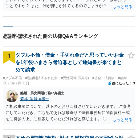
ことですか？ また、誰が押しかけてくるのでしょうか？
慰謝料請求された側の法律Q&Aランキング
1
ダブル不倫・借金・手切れ金だと思っていたお金
を1年後いまさら脅迫罪として通知書が来てまと
めて請求
#ダブル不倫
#慰謝料請求された側
#異性関係(不貞等)
#借金・浪費癖
#裁判
2026年7月30日
役にたった
3
離婚・男女問題に強い弁護士
森本 偲音
弁護士
ご相談事項について、以下のとおり回答させていただきます。 ご参考
にしていただき、ご心配であれば最寄りの法律事務所に関係資料一式
をご持参の上、ご相談していただければと存じます。 ① このLINEの
流れを見る限り、100万円は貸付金ではなく、手切れ金・和解金と評価
される可能性はあるのか ⇒LINEを含む１００万円の貸付に至るまでの
やり取り等の経緯、誓約書の内容等を踏まえて、関係を清算するため