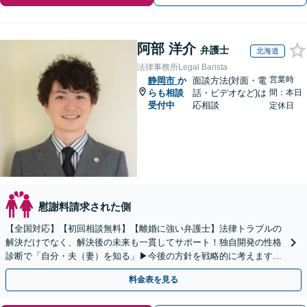
阿部 洋介
弁護士
北海道
法律事務所Legal Barista
営業時
静岡市
か
面談方法(対面・電
らも相談
話・ビデオなど)は
間：本日
受付中
応相談
定休日
慰謝料請求された側
【全国対応】【初回相談無料】【離婚に強い弁護士】法律トラブルの
解決だけでなく、解決後の未来も一貫してサポート！独自開発の性格
診断で「自分・夫（妻）を知る」▶︎今後の方針を戦略的に考えます！
【休日夜間／オンライン相談OK】
料金表を見る