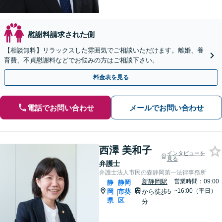
慰謝料請求された側
【相談無料】リラックスした雰囲気でご相談いただけます。離婚、養
育費、不貞慰謝料などでお悩みの方はご相談下さい。
料金表を見る
電話でお問い合わせ
メールでお問い合わせ
西澤 美和子
インタビューを
見る
弁護士
弁護士法人市民の森静岡第一法律事務所
新静岡駅
営業時間：09:00
静
静岡
~16:00（平日）
岡
市葵
から徒歩5
|
県
区
分