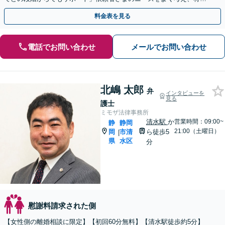
を見据えたサポートができるよう親身に対応いたします。
料金表を見る
電話でお問い合わせ
メールでお問い合わせ
北嶋 太郎
弁
インタビューを
見る
護士
ミモザ法律事務所
清水駅
か
営業時間：09:00~
静
静岡
21:00（土曜日）
岡
市清
ら徒歩5
|
県
水区
分
慰謝料請求された側
【女性側の離婚相談に限定】【初回60分無料】【清水駅徒歩約5分】