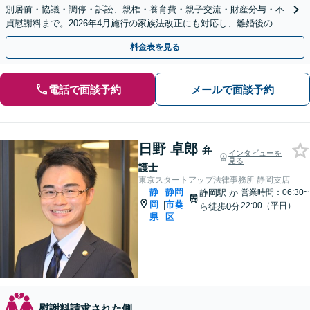
別居前・協議・調停・訴訟、親権・養育費・親子交流・財産分与・不
貞慰謝料まで。2026年4月施行の家族法改正にも対応し、離婚後の生
活を見据えて解決を支えます。
料金表を見る
電話で面談予約
メールで面談予約
日野 卓郎
弁
インタビューを
見る
護士
東京スタートアップ法律事務所 静岡支店
静
静岡
静岡駅
か
営業時間：06:30~
岡
市葵
|
22:00（平日）
ら徒歩0分
県
区
慰謝料請求された側