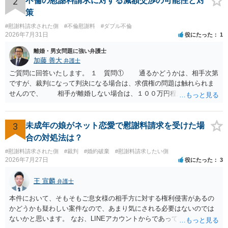
2
不倫の慰謝料請求に対する減額交渉の可能性と対
の 金銭であったと評価される可能性はあると考えます。 ② 「今後一
策
切関与しないなら100万円振り込む」というLINEや誓約書は、裁判上
#慰謝料請求された側
#不倫慰謝料
#ダブル不倫
どの程度証拠価値があるのか ⇒前後のやり取りや誓約書の具体的内容
2026年7月31日
役にたった
1
を見ない限り、具体的な判断はできませんが、一定の証拠価値はある
と考えます。 ③ 借用書があっても、後から100万円を貸付扱いに変更
離婚・男女問題に強い弁護士
することは認められるのか。 ⇒おそらく１００万円は不当利得（受け
加藤 善大
弁護士
取る正当な権利がないのに利益を取得した）として返還請求されてい
ご質問に回答いたします。 １ 質問① 通るかどうかは、相手次第
るものかと推察しますので、 貸金返還ではないかと存じます。 ④ 私
ですが、裁判になって判決になる場合は、求償権の問題は触れられま
は現在、収入も不安定で貯金もなくリボ払い借金が既に約100万あり。
せんので、 相手が離婚しない場合は、１００万円程度となる可能
今年に再婚したが主人はお金に厳しい為、一括で220万円を支払う事は
性があると思われます。 交渉については、相手としても、裁判を
困難 仮に裁判で敗訴した場合でも、分割払いになる可能性はあります
するデメリットはありますから（経済的、時間的、精神的負担等）、
か。 ⇒判決となり敗訴してしまった場合は、強制執行により不動産等
反対にご自身が、裁判も辞さずという姿勢を示すことで、プラス
3
未成年の娘がネット恋愛で慰謝料請求を受けた場
の財産を差し押さえられ、そこから債権回収が図られることになりま
に働く可能性は有り得ます。 交渉で解決する多くの場合は、相手
合の対処法は？
すが、 和解であれば柔軟な解決が可能ですので、その場合は分割払
が弁護士に依頼しているケースで、５０万円以下で合意できる場合は
いにより支払うことも十分可能です。 ⑤ このような事情であれば、私
#慰謝料請求された側
#裁判
#婚約破棄
#慰謝料請求したい側
稀であると思います。 通常は、６０万円から８０万円程度になる
2026年7月27日
役にたった
3
は120万円のみ和解交渉を続けるべきでしょうか。 ⇒ご相談者様の認
ことが多いというのが私の印象です。 ２ 質問② ご記載の内容が
識を前提にすれば、１００万円も含めて返済する必要はないと考えら
減額を進めるうえでの交渉材料かと思います。 なお、ご自身が離
王 宣麟
れるため、 120万円のみについて交渉を続けることがベターかと存じ
弁護士
婚しないことは、交渉材料にはならないかと思いますので、ご注意く
ます。
ださい。 また、相手夫婦の婚姻関係が既に破綻していたことや、
本件において、そもそもご息女様の相手方に対する権利侵害があるの
相手女性が結婚しているとは知らなかったと主張することもあります
かどうかも疑わしい案件なので、あまり気にされる必要はないのでは
が、 ケースバイケースですので、ご自身の場合にそれらの主張が
ないかと思います。 なお、LINEアカウントからであっても、そこに紐
できるかはよくお考え下さい。 ３ 質問③ 違約金を５０万円とす