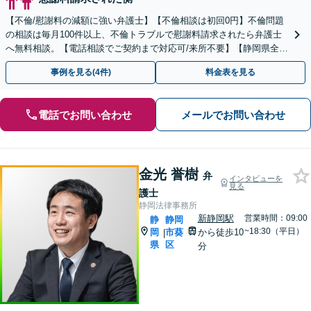
【不倫/慰謝料の減額に強い弁護士】【不倫相談は初回0円】不倫問題
の相談は毎月100件以上、不倫トラブルで慰謝料請求されたら弁護士
へ無料相談。【電話相談でご契約まで対応可/来所不要】【静岡県全域
対応】
事例を見る(4件)
料金表を見る
電話でお問い合わせ
メールでお問い合わせ
金光 誉樹
弁
インタビューを
見る
護士
静岡法律事務所
新静岡駅
営業時間：09:00
静
静岡
~18:30（平日）
岡
市葵
から徒歩10
|
県
区
分