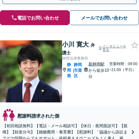
電話でお問い合わせ
メールでお問い合わせ
小川 寛大
弁
インタビューを
見る
護士
静岡法律事務所
新静岡駅
営業時間：09:00
静
静岡
~21:00（平日）
岡
市葵
から徒歩10
|
県
区
分
慰謝料請求された側
【初回相談無料】【電話・メール相談可】【休日・夜間面談可】【親
権】【財産分与】【婚姻費用・養育費】【慰謝料】「協議から訴訟ま
でどの段階からでもサポート」依頼者さまのニーズをよく考え、将来