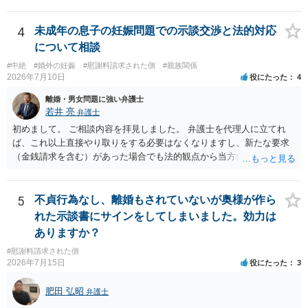
づけられた電話番号の開示→携帯電話会社から氏名・住所が開示され
る旨の交渉をすることが妥当かどうかという基準はありません。
るパターンはありえるものの、本件のような精神的損害が発生したと
公序良俗に反するような金額では、その条項自体が無効になり得ます
明確にいえないような案件において開示がなされる可能性も低いので
4
未成年の息子の妊娠問題での示談交渉と法的対応
が、 ２００万円でも、５０万円でも、公序良俗に反するほど高額
はないかと推察します。
について相談
とはいえないと考えますので、 結局は、妥当かどうかというより
も、ご自身が納得できるかどうかという基準でお考えいただくといい
#中絶
#婚外の妊娠
#慰謝料請求された側
#親族関係
2026年7月10日
役にたった
4
と思います。 そのうえで、合意できるかは、相手も納得できるか
否かにかかってはきますが。 ４ 質問④ ご記載の内容からは判断
離婚・男女問題に強い弁護士
できないのですが、 清算条項を記載しないで合意することはリス
若井 亮
弁護士
クがありますので、むしろ、原則としては、清算条項を記載するべき
初めまして。 ご相談内容を拝見しました。 弁護士を代理人に立てれ
であるとお考えいただくといいです。 ご質問に対する回答は以上で
ば、これ以上直接やり取りをする必要はなくなりますし、新たな要求
すが、可能であれば、ご依頼になるかは別として、お近くの弁護士に
（金銭請求を含む）があった場合でも法的観点から当方に支払うべき
直接相談されて、 今後の対応についてアドバイス等を求めることを
義務があるのかを精査し、回答することができます。 代理人を立てな
お勧めいたします。 ご参考にしていただければ幸いです。
いのであれば、基本的にはご自身で対応していくことになります。 こ
れ以上の要求を回避するためには、合意内容を書面しておくことで
5
不貞行為なし、離婚もされていないが奥様が作ら
す。 特に重要な点としては、合意事項以外には貸し借りが無いことを
れた示談書にサインをしてしまいました。効力は
確認する条項（清算条項）をきちんと盛り込んでおくことです。 お金
ありますか？
を払うにしても、紛争が蒸し返されないよう、合意書を作成して取り
#慰謝料請求された側
交わすようにしてください。
2026年7月15日
役にたった
3
肥田 弘昭
弁護士