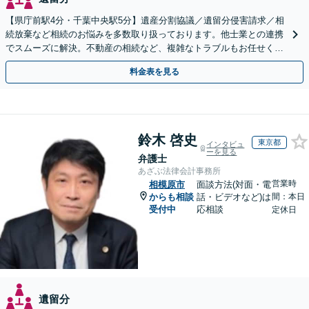
【県庁前駅4分・千葉中央駅5分】遺産分割協議／遺留分侵害請求／相
続放棄など相続のお悩みを多数取り扱っております。他士業との連携
でスムーズに解決。不動産の相続など、複雑なトラブルもお任せくだ
さい。【初回面談相談30分無料】
料金表を見る
鈴木 啓史
東京都
インタビュ
ーを見る
弁護士
あざぶ法律会計事務所
営業時
相模原市
面談方法(対面・電
からも相談
話・ビデオなど)は
間：本日
受付中
応相談
定休日
遺留分