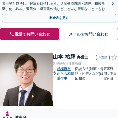
書士等と連携し、解決を目指します。遺産分割協議・調停、相続放
棄、使い込み、遺留分、遺言書作成など、どんな些細なことでもお気
軽にご相談ください【休日・夜間面談可】【橋本駅6分】
料金表を見る
電話でお問い合わせ
メールでお問い合わせ
山本 祐輝
弁護士
千葉県
佐野総合法律事務所
営業時
相模原市
面談方法(対面・電
からも相談
話・ビデオなど)は
間：本日
受付中
応相談
定休日
遺留分