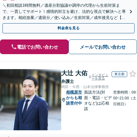
＼初回相談1時間無料／遺産分割協議や調停の代理から生前対策ま
で、一貫してサポート！感情的対立を避け、法的な視点で解決へと導
きます。相続放棄／遺留分／使い込み／生前対策／成年後見など【W
EB面談対応】
料金表を見る
電話でお問い合わせ
メールでお問い合わせ
大辻 大佑
東京都
インタビュ
ーを見る
弁護士
岡田・今西・山本法律事務所
相模原市
面談方法(対
営業時間：09:
からも相
面・電話・ビデ
00~21:00（土
談受付中
オなど)は応相
日祝日）
談