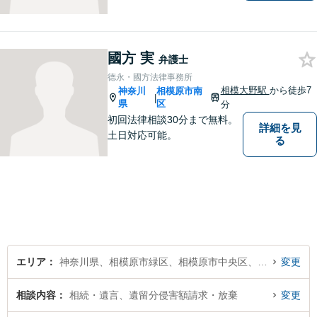
客様も、個人のお客様も、ま
ずはざっくばらんにお悩みを
お話ください。ご相談者の話
國方 実
したいことを整理しながら導
弁護士
き出します。
德永・國方法律事務所
相模大野駅
から徒歩7
神奈川
相模原市南
|
県
区
分
初回法律相談30分まで無料。
詳細を見
土日対応可能。
る
エリア
神奈川県、相模原市緑区、相模原市中央区、相模原市南区
変更
相談内容
相続・遺言、遺留分侵害額請求・放棄
変更