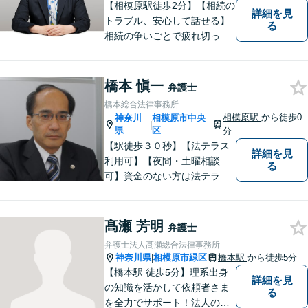
【相模原駅徒歩2分】【相続の
詳細を見
トラブル、安心して話せる】
る
相続の争いごとで疲れ切って
しまう前に。女性弁護士が一
貫対応、トラブルの解決を目
指します。遺産分割協議・遺
橋本 愼一
弁護士
留分・調停・裁判にも対応。
橋本総合法律事務所
相模原駅
から徒歩0
神奈川
相模原市中央
|
県
区
分
【駅徒歩３０秒】【法テラス
詳細を見
利用可】【夜間・土曜相談
る
可】資金のない方は法テラス
をご利用ください。解決に向
けて丁寧に、迅速に対応しま
す。住宅ローンの支払で悩ま
髙瀬 芳明
弁護士
れている方も一度ご相談くだ
弁護士法人髙瀬総合法律事務所
さい。最高の結果が出せるよ
神奈川県
相模原市緑区
橋本駅
から徒歩5分
|
う自己研鑽を怠らず質の高い
【橋本駅 徒歩5分】理系出身
詳細を見
仕事を目指します。
の知識を活かして依頼者さま
る
を全力でサポート！法人のお