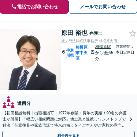
電話でお問い合わせ
メールでお問い合わせ
原田 裕也
弁護士
虎ノ門法律経済事務所 相模原支店
相模原駅
営業時間：
相模原
神奈
本日定休日
市中央
から徒歩5
|
川県
区
分
遺留分
【初回相談無料｜出張相談可｜1972年創業・長年の実績！90名の弁護
士が所属】「幅広い相続問題に対応」他士業と連携しワンストップで
解決「任意後見や家族信託で将来の備えを／ご本人やご家族の意向を
最大限尊重しご提案」【休日・夜間相談可】
料金表を見る