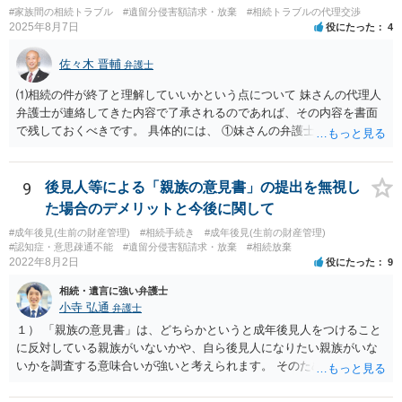
#家族間の相続トラブル
#遺留分侵害額請求・放棄
#相続トラブルの代理交渉
2025年8月7日
役にたった
4
佐々木 晋輔
弁護士
⑴相続の件が終了と理解していいかという点について 妹さんの代理人
弁護士が連絡してきた内容で了承されるのであれば、その内容を書面
で残しておくべきです。 具体的には、 ①妹さんの弁護士に対して、連
絡してきた内容（遺留分請求は取り下げる、唯一執行されていない母
の預金を振り込めば終了など）を記載した合意書等の書面を作成して
もらう。 ②相談者様はその書面の内容をしっかり確認する。納得でき
9
後見人等による「親族の意見書」の提出を無視し
ない部分があれば、説明を求めたり、修正を求める。 なお、相続に
た場合のデメリットと今後に関して
関してお互いに債権債務がないことを確認する旨を記載してもらいま
#成年後見(生前の財産管理)
#相続手続き
#成年後見(生前の財産管理)
しょう。その記載があれば、相続の件は終了となります。 ③合意書等
#認知症・意思疎通不能
#遺留分侵害額請求・放棄
#相続放棄
が納得できる内容になれば、お互いに署名捺印する。 という流れで
2022年8月2日
役にたった
9
す。 合意書等に署名捺印してもいいか不安があるようでしたら、署名
相続・遺言に強い弁護士
捺印する前に、相談者様も別の弁護士に相談して確認してもらうので
小寺 弘通
弁護士
もいいと思います。 ⑵振込先が弁護士宛であることについて 代理人弁
護士の預り口座を振込先とするのはよくあることです。 問題ないと思
１） 「親族の意見書」は、どちらかというと成年後見人をつけること
います。
に反対している親族がいないかや、自ら後見人になりたい親族がいな
いかを調査する意味合いが強いと考えられます。 そのため、ご相談の
ご事情であれば無視してしまっても特に不都合はないと考えられま
す。 ２） 場合によっては、介護や被後見人の財産の処分等に関して、