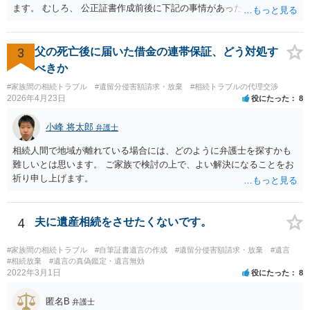
面談相談に行ってみることをお勧めします。
ます。 むしろ、 公正証書作成前後に下記の事情があったことが証明で
きれば判断能力がなく 無効だったと主張することが可能です。 翌年1
月に携帯が新しくなった母からの第一声は「ここにいたら殺される」
「面会に来てくれ」で、長男に聞くと「面会は出来ない。俺は携帯電
3
父の死亡後に届いた借金の連帯保証、どう対処す
話の使い方を教える為に会っている」「母の話は聞かなくて良い」と
べきか
電話が切れました。その後の電話でも「食事に毒が入っている」「体
#家族間の相続トラブル
#遺留分侵害額請求・放棄
#相続トラブルの代理交渉
にチップが埋められている」等、おかしかったです。 当時の診療記
2026年4月23日
役にたった
8
録、介護認定の資料、介護記録を取得して 弁護士に面談で相談された
方がよいと思います。
小峰 将太郎
弁護士
相続人間で地域が離れている場合には、どのように弁護士を探すかも
難しいとは思います。 ご家族で検討の上で、よい解決になることをお
祈り申し上げます。
4
夫に遺産相続をさせたくないです。
#家族間の相続トラブル
#自筆証書遺言の作成
#遺留分侵害額請求・放棄
#遺言
#相続放棄
#遺言の真偽鑑定・遺言無効
2022年3月1日
役にたった
8
匿名B
弁護士