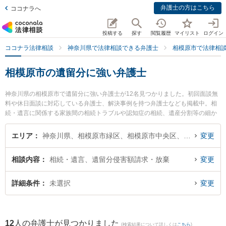
弁護士の方はこちら
ココナラへ
投稿する
探す
閲覧履歴
マイリスト
ログイン
ココナラ法律相談
神奈川県で法律相談できる弁護士
相模原市で法律相
相模原市の遺留分に強い弁護士
神奈川県の相模原市で遺留分に強い弁護士が12名見つかりました。初回面談無
料や休日面談に対応している弁護士、解決事例を持つ弁護士なども掲載中。相
続・遺言に関係する家族間の相続トラブルや認知症の相続、遺産分割等の細か
な分野での絞り込み検索もでき便利です。特に弁護士法人フォースクエア法律
事務所の田中 孝佳弁護士や虎ノ門法律経済事務所 相模原支店の原田 裕也弁護
エリア
神奈川県、相模原市緑区、相模原市中央区、相模原市南区
変更
士、吉村法律事務所の吉村 浩太弁護士のプロフィール情報や弁護士費用、強み
などが注目されています。『相模原市で土日や夜間に発生した遺留分のトラブ
相談内容
相続・遺言、遺留分侵害額請求・放棄
変更
ルを今すぐに弁護士に相談したい』『遺留分のトラブル解決の実績豊富な近く
の弁護士を検索したい』『初回相談無料で遺留分を法律相談できる相模原市内
の弁護士に相談予約したい』などでお困りの相談者さんにおすすめです。
詳細条件
未選択
変更
12
人の弁護士が見つかりました
(検索結果について詳しくは
こちら
)