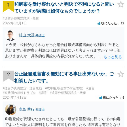
1
和解案を受け容れないと判決で不利になると聞い
ていますが実際は如何なものでしょうか？
#遺留分侵害額請求・放棄
2022年12月1日
役にたった
12
村山 大基
弁護士
＞今後、和解がなされなかった場合は最終準備書面から判決に至ると
思いますが和解案と判決はほぼ差異はないと考えられますか？ 申し訳
ありませんが、具体的な訴訟の内容が分からないため、 何とも回答が
難しい、といわざるを得ません。 繰り返しになりますが、事情をよく
わかっている代理人弁護士に聞くか、 訴訟資料を持って面談相談に行
ってみましょう。 その上で、一般論として回答するなら、和解案と判
2
公正証書遺言書を無効にする事は出来ないか、ご
決は（ケースによって程度の差はあっても）食い違うことが多いで
相談したいです。
す。 金額は適当ですが、例えば判決で１００万円支払え、という結論
#遺言の真偽鑑定・遺言無効
#成年後見(生前の財産管理)
#遺言
になりそうな場合、 そのまま１００万円を和解案として提示しても、
#家族間の相続トラブル
#調停
#遺留分侵害額請求・放棄
判決と変わらないなら払う側としてはあまり和解に応じようという気
2024年7月18日
役にたった
8
にはなりにくいです。 他方で、７０万円で和解を提示した場合、 「こ
のまま判決で１００万円支払いとなるより、７０万円でまとめた方が
高島 秀行
弁護士
マシ」ということで、 合意の可能性が出てきます。 応じるかどうか
は、判決になったらどうなりそうか、という点についての検討が不可
印鑑登録が代理でなされたとしても、母が公証役場に行って その内容
欠ですので、 初めに述べた通り、代理人と相談するか、資料を持って
でよいと公証人に説明をして遺言書を作成したら 遺言書は有効となり