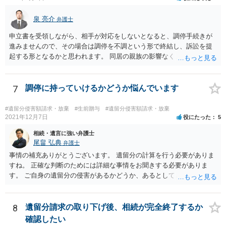
要があります。 もちろん，Ｃの立場としては，ＡＢＣ間の遺産分割協
議の内容を前提とした主張をすることが最も有利ですが，ＡＢの相続
泉 亮介
弁護士
人は応じない姿勢を示していることから，実現は困難だと思います。
申立書を受領しながら、相手が対応をしないとなると、調停手続きが
主張としては維持しつつも，現実的な解決方法（遺産分割協議の落と
進みませんので、その場合は調停を不調という形で終結し、訴訟を提
しどころ）としては，譲歩することを甘受しなければならないかもし
起する形となるかと思われます。 同居の親族の影響なく、というのは
れません。
難しいでしょう。ただ、裁判や調停の中では主張等が書面で残るた
め、後からひっくり返すということは難しくなってくるかと思われま
す。 公開相談の場でのご相談については、どうしても限界が出てしま
7
調停に持っていけるかどうか悩んでいます
うため、一度個別にご相談をされることをお勧めいたします。
#遺留分侵害額請求・放棄
#生前贈与
#遺留分侵害額請求・放棄
2021年12月7日
役にたった
5
相続・遺言に強い弁護士
尾畠 弘典
弁護士
事情の補充ありがとうございます。 遺留分の計算を行う必要がありま
すね。 正確な判断のためには詳細な事情をお聞きする必要がありま
す。 ご自身の遺留分の侵害があるかどうか、あるとしてどの程度の金
額となるかを正確に把握されたいのであれば、一度お近くの弁護士に
相談されるのが良いと思います。
8
遺留分請求の取り下げ後、相続が完全終了するか
確認したい