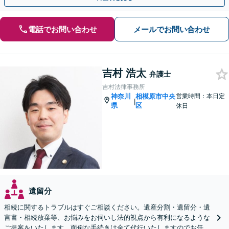
電話でお問い合わせ
メールでお問い合わせ
吉村 浩太
弁護士
吉村法律事務所
神奈川
相模原市中央
営業時間：本日定
|
県
区
休日
遺留分
相続に関するトラブルはすぐご相談ください。遺産分割・遺留分・遺
言書・相続放棄等、お悩みをお伺いし法的視点から有利になるような
ご提案をいたします。面倒な手続きは全て代行いたしますのでお任せ