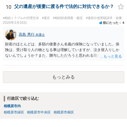
後見人から相談があることも考えられます。 また、お祖母さんがお亡
10
父の遺産が後妻に渡る件で法的に対抗できるか？
くなりになった場合、相続人となる可能性がありますが、 その場合は
相続放棄されれば問題ありません。 ３） 完全に拒否する方法はないか
#相続トラブルの代理交渉
#遺言
#相続財産調査・鑑定
#遺留分侵害額請求・放棄
もしれませんが、 関わりを持ちたくないとのことでしたら、親族の意
2026年3月16日
役にたった
4
見書にその旨を記載して提出しておけば良いかも知れません。 後見人
としても、関わりを拒否している親族にあえて連絡をしてくる可能性
高島 秀行
弁護士
は低いと考えられます。 以上、ご参考になさってください。
財産のほとんどは、多額の後妻さん名義の保険になっていました。保
険は、受け取り人の物となる事は理解していますが、泣き寝入りしか
ないんでしょうか？また、贈与しただろうと思われる現金の引き出し
も数年ありました。この現金についても泣き寝入りしかないんでしょ
うか？ 保険は原則として受取人のものですが、遺産全体での保険金
の割合が高い場合、掛け金が一括払いで、保険金が掛け金の額と同様
もっとみる
の額の場合などは特別受益として遺留分の対象となる可能性がありま
す。 多額の現金の引き出しは、相手に渡ったかどうか、そのとき父
の判断能力など事情によります。 弁護士に面談で詳しい事情を話し
て相談された方がよいと思います。
行政区で絞り込む
相模原市内
相模原市緑区
相模原市中央区
相模原市南区