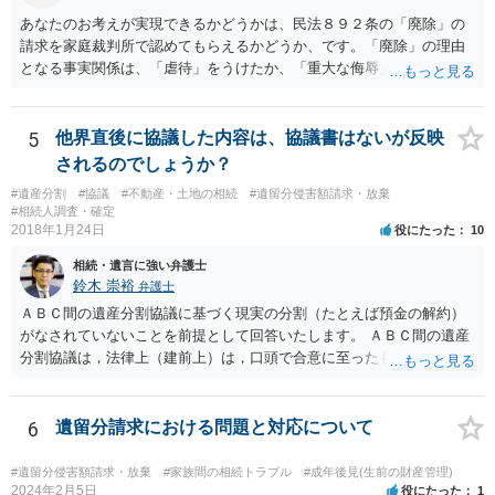
あなたのお考えが実現できるかどうかは、民法８９２条の「廃除」の
請求を家庭裁判所で認めてもらえるかどうか、です。「廃除」の理由
となる事実関係は、「虐待」をうけたか、「重大な侮辱」を受けた
か、推定相続人たる夫に「その他著しい非行」があったか否かです。
「廃除」は遺言でも可能です（民法８９３条）。 弁護士に具体的な事
情を話して相談して、「廃除」が可能か、実際に法律相談を受けるこ
5
他界直後に協議した内容は、協議書はないが反映
とをお勧めします。
されるのでしょうか？
#遺産分割
#協議
#不動産・土地の相続
#遺留分侵害額請求・放棄
#相続人調査・確定
2018年1月24日
役にたった
10
相続・遺言に強い弁護士
鈴木 崇裕
弁護士
ＡＢＣ間の遺産分割協議に基づく現実の分割（たとえば預金の解約）
がなされていないことを前提として回答いたします。 ＡＢＣ間の遺産
分割協議は，法律上（建前上）は，口頭で合意に至ったものであって
も有効です。 しかし，口頭で合意したことを立証する方法がありませ
ん。 また，不動産の名義を移転するためには，遺産分割協議書への署
名捺印を得る必要があります。 したがって，残念ながら，「ＡＢＣ間
6
遺留分請求における問題と対応について
の遺産分割協議が有効に成立している」という前提に基づく主張は困
難と思われます。 「ＡＢＣ間の遺産分割協議は未了のまま，ＡとＢが
#遺留分侵害額請求・放棄
#家族間の相続トラブル
#成年後見(生前の財産管理)
死亡し，二次相続が発生した」という前提に基づいて協議を進める必
2024年2月5日
役にたった
1