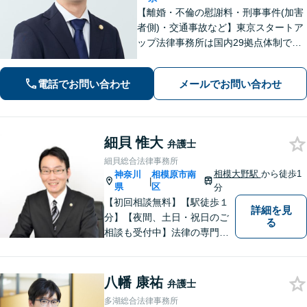
【離婚・不倫の慰謝料・刑事事件(加害
者側)・交通事故など】東京スタートア
ップ法律事務所は国内29拠点体制で全
国対応！【ご自宅からの電話相談にも
対応(法律相談は完全予約制)】各分野で
電話でお問い合わせ
メールでお問い合わせ
専門性の高い弁護士が寄り添い解決を
サポートします。
細貝 惟大
弁護士
細貝総合法律事務所
相模大野駅
から徒歩1
神奈川
相模原市南
|
県
区
分
【初回相談無料】【駅徒歩１
詳細を見
分】【夜間、土日・祝日のご
る
相談も受付中】法律の専門家
が親身にサポートいたしま
す。
八幡 康祐
弁護士
多湖総合法律事務所