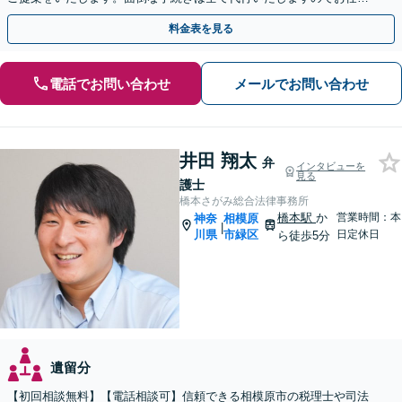
ください！【JR相模原駅徒歩12分】
料金表を見る
電話でお問い合わせ
メールでお問い合わせ
井田 翔太
弁
インタビューを
見る
護士
橋本さがみ総合法律事務所
橋本駅
か
営業時間：本
神奈
相模原
|
川県
市緑区
日定休日
ら徒歩5分
遺留分
【初回相談無料】【電話相談可】信頼できる相模原市の税理士や司法