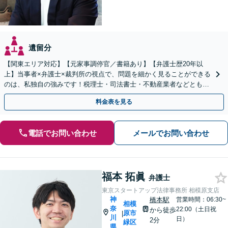
遺留分
【関東エリア対応】【元家事調停官／書籍あり】【弁護士歴20年以
上】当事者×弁護士×裁判所の視点で、問題を細かく見ることができる
のは、私独自の強みです！税理士・司法書士・不動産業者などとも連
携。地元密着で、親切＆丁寧にお悩みに寄り添います。
料金表を見る
電話でお問い合わせ
メールでお問い合わせ
福本 拓眞
弁護士
東京スタートアップ法律事務所 相模原支店
神
橋本駅
営業時間：06:30~
相模
奈
22:00（土日祝
から徒歩
原市
|
川
日）
2分
緑区
県