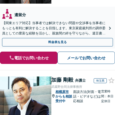
遺留分
【関東エリア対応】当事者では解決できない問題や交渉事を当事者に
もっとも有利に解決することを目指します。東京家庭裁判所の調停委
員としての豊富な経験を活かし、親族間の絆を守りながら、遺言書作
成から相続放棄まで相続問題を誠実にサポートいたします。
料金表を見る
電話でお問い合わせ
メールでお問い合わせ
加藤 剛毅
弁護士
埼玉県
武蔵野合同法律事務所
営業時
相模原市
面談方法(対面・電
からも相談
話・ビデオなど)は
間：本日
受付中
応相談
定休日