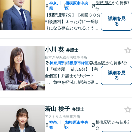
淵野辺駅
から徒歩7
神奈川
相模原市中央
|
県
区
分
【淵野辺駅7分】【初回３０分
詳細を見
相談無料】困った時に一番頼
る
りになる存在となれるよう、
皆様のご事情に寄り添った問
題解決を心がけております。
お電話の際に『ココナラ経由
小川 葵
弁護士
で八幡弁護士に相談希望』と
橋本さがみ総合法律事務所
お伝え下さい。
神奈川県
相模原市緑区
橋本駅
から徒歩5分
|
【「橋本駅」 徒歩5分】【完
詳細を見
全個室】弁護士がサポート
る
し、負担を軽減し解決に導き
ます。 お話をじっくり聞き、
お客様の気持ちを尊重しなが
ら解決策を提案します。 まず
若山 桃子
はご相談いただき、今後の進
弁護士
め方を一緒に考えましょう。
アストルム法律事務所
【法テラス利用可】
相模原駅
から徒歩2
神奈川
相模原市中央
|
県
区
分