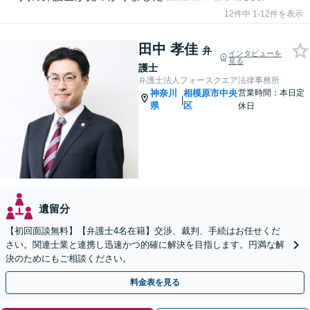
12件中 1-12件を表示
田中 孝佳
弁
インタビューを
見る
護士
弁護士法人フォースクエア法律事務所
神奈川
相模原市中央
営業時間：本日定
|
県
区
休日
遺留分
【初回面談無料】【弁護士4名在籍】交渉、裁判、手続はお任せくだ
さい。関連士業と連携し迅速かつ的確に解決を目指します。円満な解
決のためにもご相談ください。
料金表を見る