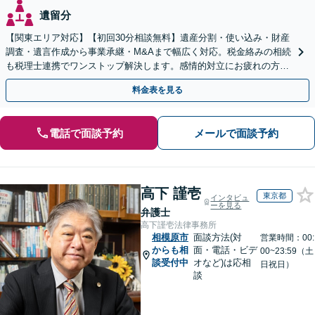
遺留分
【関東エリア対応】【初回30分相談無料】遺産分割・使い込み・財産
調査・遺言作成から事業承継・M&Aまで幅広く対応。税金絡みの相続
も税理士連携でワンストップ解決します。感情的対立にお疲れの方や
紛争予防をご検討の方も、お気軽にご相談ください。
料金表を見る
電話で面談予約
メールで面談予約
高下 謹壱
東京都
インタビュ
ーを見る
弁護士
高下謹壱法律事務所
相模原市
面談方法(対
営業時間：00:
からも相
面・電話・ビデ
00~23:59（土
談受付中
オなど)は応相
日祝日）
談