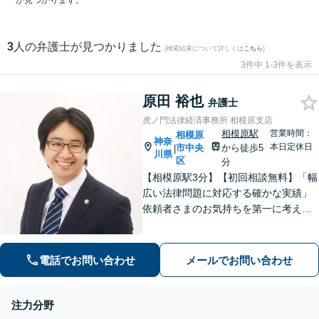
が見つかります。
3
人の弁護士が見つかりました
(検索結果について詳しくは
こちら
)
3件中 1-3件を表示
原田 裕也
弁護士
虎ノ門法律経済事務所 相模原支店
相模原駅
営業時間：
相模原
神奈
本日定休日
市中央
から徒歩5
|
川県
区
分
【相模原駅3分】【初回相談無料】「幅
広い法律問題に対応する確かな実績」
依頼者さまのお気持ちを第一に考えた
対応を心がけております。相続・離
婚・医療問題はぜひご相談ください。
【休日・夜間相談可／忙しい方にも安
電話でお問い合わせ
メールでお問い合わせ
心の柔軟なサポート体制】
注力分野