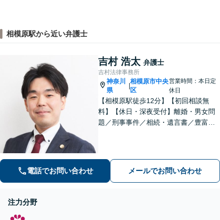
相模原駅から近い弁護士
吉村 浩太
弁護士
吉村法律事務所
神奈川
相模原市中央
営業時間：本日定
|
県
区
休日
【相模原駅徒歩12分】【初回相談無
料】【休日・深夜受付】離婚・男女問
題／刑事事件／相続・遺言書／豊富な
ノウハウを生かした交渉が強み。依頼
者様の不安に寄り添い早期解決を目指
しますのでお気軽にご相談ください。
【24時間受付】【ビデオ面談可】
電話でお問い合わせ
メールでお問い合わせ
注力分野