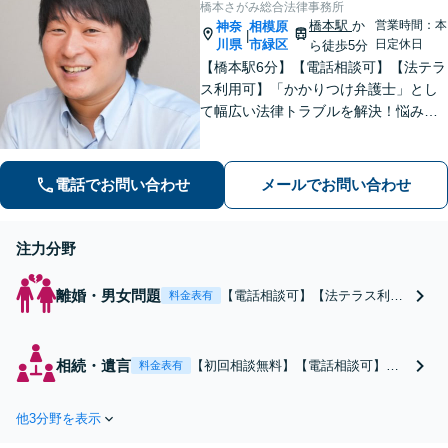
橋本さがみ総合法律事務所
橋本駅
か
営業時間：本
神奈
相模原
|
川県
市緑区
日定休日
ら徒歩5分
【橋本駅6分】【電話相談可】【法テラ
ス利用可】「かかりつけ弁護士」とし
て幅広い法律トラブルを解決！悩みに
寄り添いながら、誠実な対応を心がけ
ております「粘り強い交渉とフットワ
ークの軽さが強み」男性・女性弁護士
電話でお問い合わせ
メールでお問い合わせ
が所属し多角的な視点から解決へ尽力
いたします
注力分野
離婚・男女問題
【電話相談可】【法テラス利用
料金表有
可】交渉・調停・裁判の実績多
数！男性・女性弁護士が所属し
ており、双方の視点から解決が
相続・遺言
【初回相談無料】【電話相談可】信
料金表有
可能。不倫の慰謝料請求、財産
頼できる相模原市の税理士や司法書
分与、養育費、親権など、どん
士等と連携し、解決を目指します。
な些細なことでもお気軽にご相
他3分野を表示
遺産分割協議・調停、相続放棄、使
談ください【休日・夜間面談
い込み、遺留分、遺言書作成など、