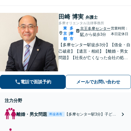
可】【橋本駅6分】
どんな些細なことでもお気軽にご相
談ください【休日・夜間面談可】
田崎 博実
【橋本駅6分】
弁護士
多摩オリエンタル法律事務所
東
多
京王多摩センター
営業時間：
京
摩
|
本日定休日
駅
から徒歩3分
都
市
【多摩センター駅徒歩3分】【借金・自
己破産】【遺言・相続】【離婚・男女
問題】【社長が亡くなった会社の処
理】といった分野の取扱いが多い事務
所です。お気軽にご相談ください。
電話で面談予約
メールでお問い合わせ
注力分野
離婚・男女問題
【多摩センター駅3分】子ども
料金表有
の利益を最優先に考えて問題解
決にあたっています。【親権】