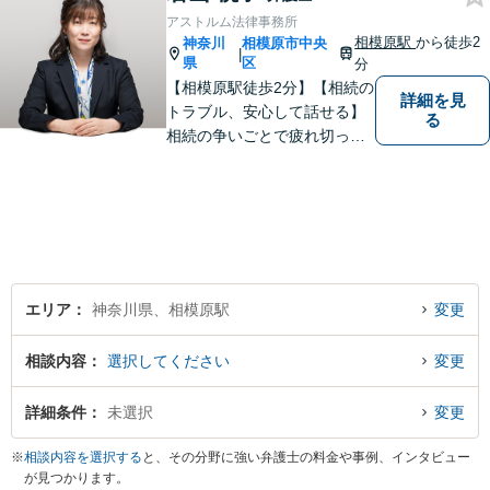
れている方も一度ご相談くだ
アストルム法律事務所
さい。最高の結果が出せるよ
相模原駅
から徒歩2
神奈川
相模原市中央
|
う自己研鑽を怠らず質の高い
県
区
分
仕事を目指します。
【相模原駅徒歩2分】【相続の
詳細を見
トラブル、安心して話せる】
る
相続の争いごとで疲れ切って
しまう前に。女性弁護士が一
貫対応、トラブルの解決を目
指します。遺産分割協議・遺
留分・調停・裁判にも対応。
エリア
神奈川県、相模原駅
変更
相談内容
選択してください
変更
詳細条件
未選択
変更
※
相談内容を選択する
と、その分野に強い弁護士の料金や事例、インタビュー
が見つかります。