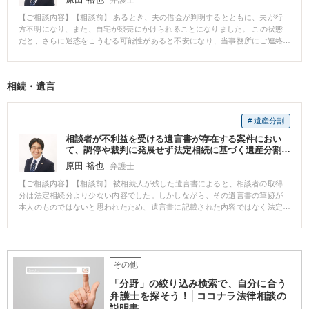
【ご相談内容】【相談前】 あるとき、夫の借金が判明するとともに、夫が行
方不明になり、また、自宅が競売にかけられることになりました。 この状態
だと、さらに迷惑をこうむる可能性があると不安になり、当事務所にご連絡
され、離婚事件をご依頼されました。 【相談後】 通常、離婚の請求は、協議
→調停→訴訟と進んでいくのですが、この件では、夫の居所が分からず、連
絡先も分からないので、協議はできません。 また、訴訟を起こす前に、原則
相続・遺言
として、調停を申し立てる必要がありますが、例外的に、訴訟を直接起こす
こともできます。 このケースでは、少しでも早く離婚し、ご相談者様の不安
を解消することを第一の目標にしましたので、調停ではなく、訴訟を起こす
# 遺産分割
ことにしました。 ただ、訴訟を起こしても、訴状を受け取らない可能性が高
いので、提訴前から、公示送達という方法を取る方針にしました。 公示送達
相談者が不利益を受ける遺言書が存在する案件におい
は、手間がかかるので、裁判所から連絡を受けたら、すぐに公示送達ができ
て、調停や裁判に発展せず法定相続に基づく遺産分割
るよう準備をしていました。 しかし、提訴後、裁判所から、訴状が受け取ら
で解決
原田 裕也
弁護士
れたとの連絡を受けました。 そして、第1回の口頭弁論に被告が出席し、離婚
をするという内容で和解しました。 【先生のコメント】 公示送達を予定して
【ご相談内容】【相談前】 被相続人が残した遺言書によると、相談者の取得
おり、そのために、資料を集めておりましたが、被告が裁判に出席すること
分は法定相続分より少ない内容でした。しかしながら、その遺言書の筆跡が
に驚きはありました。 しかし、早期に離婚をするという当初のご相談者様の
本人のものではないと思われたため、遺言書に記載された内容ではなく法定
目的は達成できました。 ご相談者様の目的を達成するために、様々な法律、
相続分に沿った遺産分割を望んで当事務所に依頼がありました。 【相談後】
制度を駆使するべく、調査し、準備することの大切が実感できた事案でし
遺言書の偽造を疑う状況でしたが、それを完全に証明できる証拠は不十分で
た。
した。ただし、筆跡鑑定では本人のものではないと判断される可能性が高
く、相手方もこの筆跡の問題を認識していました。このような状況から、遺
その他
言無効確認の訴訟は勝訴の見込みが不確実で時間だけがかかるリスクがある
と判断しました。相手方も遺言書の正当性を強く主張できる立場ではなかっ
「分野」の絞り込み検索で、自分に合う
たため、遺言書がないものとして法定相続分による遺産分割協議を提案し、
弁護士を探そう！│ココナラ法律相談の
進めることになりました。 【先生のコメント】 遺言書偽造の主張にこだわっ
説明書