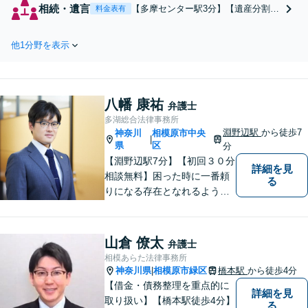
【婚姻費用請求】【財産分与】
相続・遺言
【多摩センター駅3分】【遺産分割協
料金表有
【慰謝料請求】【養育費請求】
議】【遺産分割調停】【遺言無効】
【面会交流】【不貞慰謝料】な
【相続放棄】【遺留分減殺請求】
ど幅広く取り扱っております。
他1分野を表示
【限定承認】など、相続のあらゆる
お気軽にご相談ください。【お
分野に対応できます。お気軽にご相
子様連れOK！】
談ください。【車椅子での来所可
能】
八幡 康祐
弁護士
多湖総合法律事務所
淵野辺駅
から徒歩7
神奈川
相模原市中央
|
県
区
分
【淵野辺駅7分】【初回３０分
詳細を見
相談無料】困った時に一番頼
る
りになる存在となれるよう、
皆様のご事情に寄り添った問
題解決を心がけております。
お電話の際に『ココナラ経由
山倉 僚太
弁護士
で八幡弁護士に相談希望』と
相模あらた法律事務所
お伝え下さい。
神奈川県
相模原市緑区
橋本駅
から徒歩4分
|
【借金・債務整理を重点的に
詳細を見
取り扱い】【橋本駅徒歩4分】
る