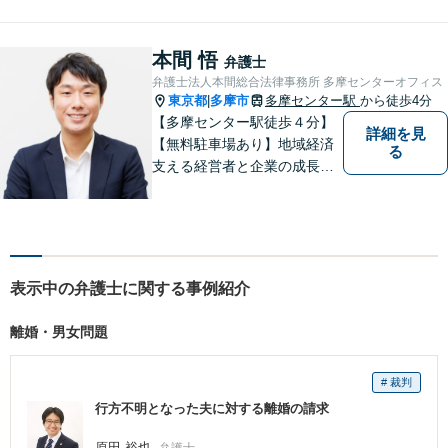
ずはざっくばらんにお悩みを
お話ください。ご相談者の話
したいことを整理しながら導
本間 悟
弁護士
き出します。
弁護士法人本間総合法律事務所 多摩センターオフィス
東京都
多摩市
多摩センター駅
から徒歩4分
|
【多摩センター駅徒歩４分】
詳細を見
【無料駐車場あり】地域経済
る
支える経営者と企業の成長を
サポート。同時に地域住民の
安心を法律の専門家としてサ
ポート。企業事案から、交通
事故、相続、成年後見、不動
産など幅広く法律問題に対応
表示中の弁護士に関する事例紹介
しますので、お気軽にご相談
を。
離婚・男女問題
# 裁判
行方不明となった夫に対する離婚の請求
原田 裕也
弁護士