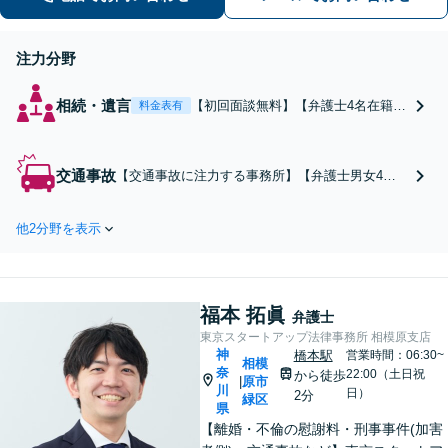
注力分野
相続・遺言
【初回面談無料】【弁護士4名在籍】
料金表有
交渉、裁判、手続はお任せくださ
い。関連士業と連携し迅速かつ的確
に解決を目指します。円満な解決の
交通事故
【交通事故に注力する事務所】【弁護士男女4人
ためにもご相談ください。
在籍】解決実績数百件！【初回面談無料】当日や
夜間のご相談にも可能な限り対応します
他2分野を表示
福本 拓眞
弁護士
東京スタートアップ法律事務所 相模原支店
神
橋本駅
営業時間：06:30~
相模
奈
22:00（土日祝
から徒歩
原市
|
川
日）
2分
緑区
県
【離婚・不倫の慰謝料・刑事事件(加害