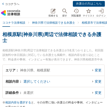
弁護士の方はこちら
ココナラへ
投稿する
探す
閲覧履歴
マイリスト
ログイン
ココナラ法律相談
神奈川県で法律相談できる弁護士
相模原市で法律相
相模原駅(神奈川県)周辺で法律相談できる弁護
士
相模原駅(神奈川県)周辺で法律相談できる弁護士が3名見つかりました。初回面
談無料や休日面談に対応している弁護士も掲載中。相談内容を絞り込むこと
で、料金表や事例、インタビュー有無が表示できます。神奈川県相模原市中央
区に所在する相模原駅はJR横浜線沿線の駅です。より多くの弁護士から探した
いときは市区町村検索や同一路線のより大きな駅も追加選択して探すと良いで
エリア
神奈川県、相模原駅
変更
しょう。特に虎ノ門法律経済事務所 相模原支店の原田 裕也弁護士や橋本総合法
律事務所の橋本 愼一弁護士、アストルム法律事務所の若山 桃子弁護士のプロフ
相談内容
選択してください
変更
ィール情報や弁護士費用、強みなどが注目されています。『行政処分の不服申
立てのトラブルを勤務先から通いやすい相模原駅周辺に事務所を構える弁護士
に面談予約したい』『行政処分の不服申立てのトラブル解決の実績豊富な相模
詳細条件
未選択
変更
原駅近くの弁護士を検索したい』『初回無料で行政処分の不服申立てを法律相
談できる相模原駅付近の弁護士に面談予約したい』などでお困りの相談者さん
※
相談内容を選択する
と、その分野に強い弁護士の料金や事例、インタビュー
におすすめです。