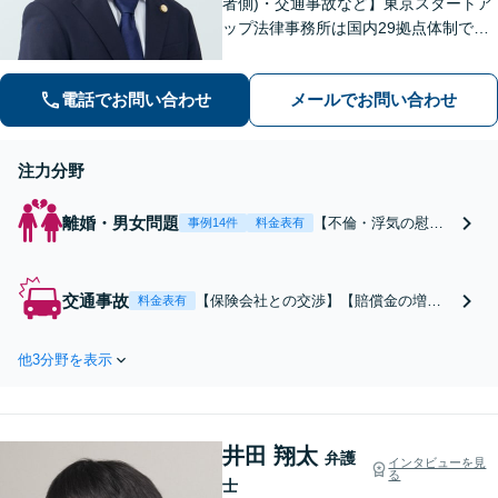
者側)・交通事故など】東京スタートア
ップ法律事務所は国内29拠点体制で全
国対応！【ご自宅からの電話相談にも
対応(法律相談は完全予約制)】各分野で
電話でお問い合わせ
メールでお問い合わせ
専門性の高い弁護士が寄り添い解決を
サポートします。
注力分野
離婚・男女問題
【不倫・浮気の慰謝
事例14件
料金表有
料請求をされたら】
【当日中の相談可(予
約制)】不倫問題の相
交通事故
【保険会社との交渉】【賠償金の増額
料金表有
談は毎月100件以上、
交渉】【後遺障害等級認定】交通事故
慰謝料請求された側
の被害でお困りの方はご相談くださ
の交渉・解決実績が
他3分野を表示
い。初回相談0円で電話による相談にも
豊富な法律事務所で
対応しています。【当日中の相談可(予
す。【不倫相談は初
約制)】【神奈川県全域対応】
回0円】 【電話相談
でご契約まで対応可/
井田 翔太
弁護
インタビューを見
来所不要】
る
士