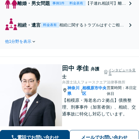
離婚・男女問題
【子連れ相談可】離婚
事例1件
料金表有
調停・財産分与・親
権・養育費・婚姻費用
など、依頼者様の立場
相続・遺言
相続に関するトラブルはすぐご相談
料金表有
に寄り添ったご提案を
ください。遺産分割・遺留分・遺言
いたします。弁護士が
書・相続放棄等、お悩みをお伺いし
手続きの窓口となるた
他1分野を表示
法的視点から有利になるようなご提
め、お仕事や育児をし
案をいたします。面倒な手続きは全
ながらもスムーズに進
て代行いたしますのでお任せくださ
められます。【相模原
い！【JR相模原駅徒歩12分】
駅徒歩12分】【秘密厳
田中 孝佳
弁護
インタビューを見
守】
る
士
弁護士法人フォースクエア法律事務所
神奈川
相模原市中央
営業時間：本日定
|
県
区
休日
【相模原・海老名の２拠点】債務整
理、刑事事件（加害者側）、相続、交
通事故に特化し対応しています。
電話でお問い合わせ
メールでお問い合わせ