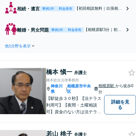
相続・遺言
【初回相談無料｜出張相談
事例1件
料金表有
可｜1972年創業・長年の実
績！90名の弁護士が所属】
「幅広い相続問題に対応」
離婚・男女問題
【相模原駅3分｜初回
事例1件
料金表有
他士業と連携しワンストッ
相談無料｜WEB面談
プで解決「任意後見や家族
対応｜1972年創業・長
信託で将来の備えを／ご本
他1分野を表示
年の実績！90名の弁護
人やご家族の意向を最大限
士が所属】「不貞慰謝
尊重しご提案」【休日・夜
料請求、財産分与、養
間相談可】
育費、親権、熟年離婚
橋本 愼一
など解決実績が豊富」
弁護士
依頼者さまのお気持ち
橋本総合法律事務所
を第一に考えた対応を
相模原駅
から徒歩0
神奈川
相模原市中央
|
心がけます【休日・夜
県
区
分
間相談可】
【駅徒歩３０秒】【法テラス
詳細を見
利用可】【夜間・土曜相談
る
可】資金のない方は法テラス
をご利用ください。解決に向
けて丁寧に、迅速に対応しま
す。住宅ローンの支払で悩ま
若山 桃子
弁護士