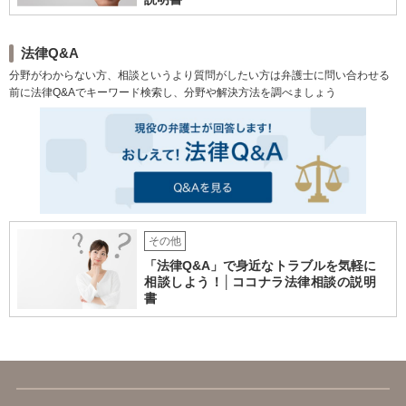
てしまうと争いが長期化する恐れがあります。また、遺言無効確認訴訟とな
れば、すでに悪化している親族関係がさらに修復困難な状態になりかねませ
ん。そのため、裁判や調停という手続きを経ることなく迅速な解決を目指
し、遺産分割協議という話し合いによる解決へと導きました。
法律Q&A
分野がわからない方、相談というより質問がしたい方は弁護士に問い合わせる
前に法律Q&Aでキーワード検索し、分野や解決方法を調べましょう
その他
「法律Q&A」で身近なトラブルを気軽に
相談しよう！│ココナラ法律相談の説明
書