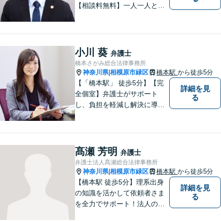
【相談料無料】一人一人と誠
実に向き合い、ご事情に応じ
た親身な対応を心掛けていま
す。【平日夜間・土日祝日面
談可能(事前予約制)】
小川 葵
弁護士
橋本さがみ総合法律事務所
神奈川県
相模原市緑区
橋本駅
から徒歩5分
|
【「橋本駅」 徒歩5分】【完
詳細を見
全個室】弁護士がサポート
る
し、負担を軽減し解決に導き
ます。 お話をじっくり聞き、
お客様の気持ちを尊重しなが
ら解決策を提案します。 まず
はご相談いただき、今後の進
髙瀬 芳明
弁護士
め方を一緒に考えましょう。
弁護士法人髙瀬総合法律事務所
【法テラス利用可】
神奈川県
相模原市緑区
橋本駅
から徒歩5分
|
【橋本駅 徒歩5分】理系出身
詳細を見
の知識を活かして依頼者さま
る
を全力でサポート！法人のお
客様も、個人のお客様も、ま