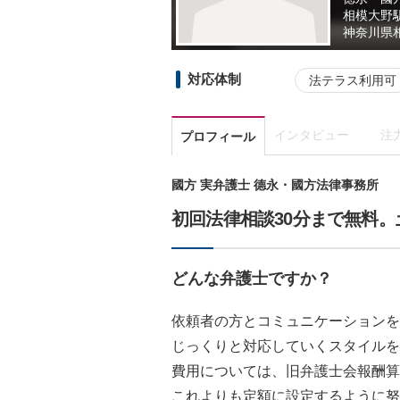
相模大野
神奈川県
対応体制
法テラス利用可
インタビュー
注
プロフィール
國方 実弁護士 德永・國方法律事務所
初回法律相談30分まで無料
どんな弁護士ですか？
依頼者の方とコミュニケーションを
じっくりと対応していくスタイルを
費用については、旧弁護士会報酬算
これよりも定額に設定するように努