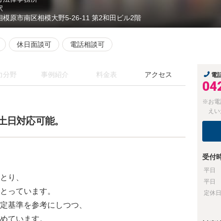
駅
相模原市南区相模大野5-26-11 第2和田ビル2階
休日面談可
電話相談可
力分野
事例紹介
料金表
アクセス
電
04
※お電
えい
。土日対応可能。
受付
平日
とり、
平日
とっています。
定休
定基準を参考にしつつ、
めています。