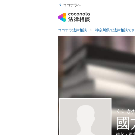
ココナラへ
ココナラ法律相談
神奈川県で法律相談でき
くにか
國
德永・國