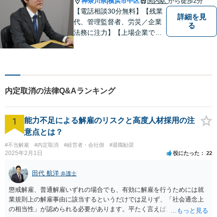
神奈川県
横浜市中区
関内駅
から徒歩2分
|
ください。
【電話相談30分無料】【残業
詳細を見
代、管理監督者、労災／企業
る
法務に注力】【上場企業で社
内弁護士を経験】経済産業省
へ出向していた弁護士を含む3
名の協力体制で多角的にサポ
ート！メーカー・建築・教育
など幅広い業種への対応実績
内定取消の法律Q&Aランキング
あり！
1
能力不足による解雇のリスクと高度人材採用の注
意点とは？
#不当解雇
#内定取消
#経営者・会社側
#退職勧奨
2025年2月1日
役にたった
22
田代 航洋
弁護士
懲戒解雇、普通解雇いずれの場合でも、有効に解雇を行うためには就
業規則上の解雇事由に該当するというだけでは足りず、「社会通念上
の相当性」が認められる必要があります。平たく言えば、解雇の原因