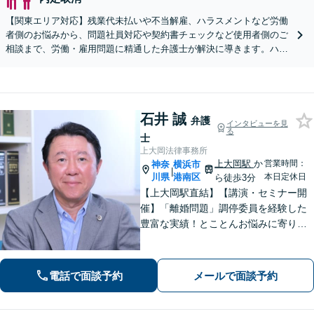
【関東エリア対応】残業代未払いや不当解雇、ハラスメントなど労働
者側のお悩みから、問題社員対応や契約書チェックなど使用者側のご
相談まで、労働・雇用問題に精通した弁護士が解決に導きます。ハラ
スメント対応や従業員向けセミナーも対応可能。
石井 誠
弁護
インタビューを見
る
士
上大岡法律事務所
上大岡駅
か
営業時間：
神奈
横浜市
|
川県
港南区
本日定休日
ら徒歩3分
【上大岡駅直結】【講演・セミナー開
催】「離婚問題」調停委員を経験した
豊富な実績！とことんお悩みに寄り添
います！「交通事故」医学的知見・保
険制度の知識を活かしたトータルサポ
ートを実現【完全個室対応／子連れ相
電話で面談予約
メールで面談予約
談可】