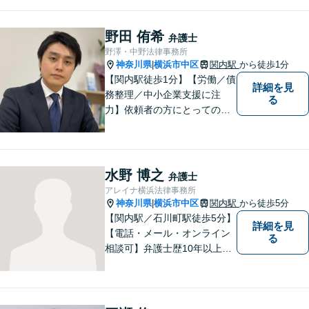
や困難を抱える皆様のお手伝
いをし、温かみ溢れる法的サ
ポートを提供します。どうぞ
野田 侑希
弁護士
お気軽にご相談ください。
野澤・中野法律事務所
神奈川県
横浜市中区
関内駅
から徒歩1分
|
【関内駅徒歩1分】【労働／債
詳細を見
務整理／中小企業支援に注
る
力】依頼者の方にとっての
「真に納得いく解決」を目指
します。コミュニケーション
を重視しながら、法律の知見
を最大限駆使したご提案をい
水野 博之
弁護士
たします。【初回相談30分無
アレイナ横浜法律事務所
料】
神奈川県
横浜市中区
関内駅
から徒歩5分
|
【関内駅／石川町駅徒歩5分】
詳細を見
【電話・メール・オンライン
る
相談可】弁護士歴10年以上！
離婚分野に精通する弁護士。
神奈川県密着の事務所で、地
域の方のお困りごとを解決し
てまいります。まずはお気軽