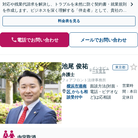
対応や残業代請求を解決し、トラブルを未然に防ぐ契約書・就業規則
を作成します。ビジネスを深く理解する「伴走者」として、貴社の利
益と今後の事業成長を守り抜きます。
料金表を見る
電話でお問い合わせ
メールでお問い合わせ
池尾 俊祐
東京都
インタビュ
ーを見る
弁護士
フォアフロント法律事務所
営業時
横浜市港南
面談方法(対面・
区
からも相
電話・ビデオな
間：本日
談受付中
ど)は応相談
定休日
内定取消