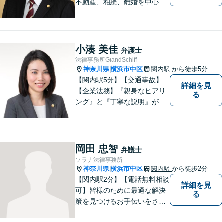
不動産、相続、離婚を中心に
様々な分野の業務を行なって
おります。 今まで培ってきた
経験も活かして、依頼者に寄
り添った弁護活動を目指しま
小湊 美佳
弁護士
す。 お困りの方はぜひご相談
法律事務所GrandSchiff
ください。
神奈川県
横浜市中区
関内駅
から徒歩5分
|
【関内駅5分】【交通事故】
詳細を見
【企業法務】『親身なヒアリ
る
ング』と『丁寧な説明』がモ
ットーです。アフターケアと
予防策を含めた「トータルサ
ポート」をお届けします！依
頼者様が安心して将来を過ご
岡田 忠智
弁護士
せるようになるための支援を
ソラナ法律事務所
いたします。
神奈川県
横浜市中区
関内駅
から徒歩2分
|
【関内駅2分】【電話無料相談
詳細を見
可】皆様のために最適な解決
る
策を見つけるお手伝いをさせ
ていただきます。様々な問題