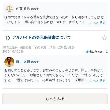
められるの であれば、申立人の意向を確認した上で、申立人の言い分
どおりの労働審判が行われることが考えられますので、欠席すること
内藤 政信
弁護士
は無いと思います。 代理人だけも出席しているのでれば、審理は可能
採用の要否にかかる重要な些少ではないため、取り消されることは な
です。 【質問３】会社の弱音を握られて復職させたくない模様なの
いでしょう。 問い合わせがあれば、素直に、回答してください。
で、ずるずると交渉や裁判を引き延ばしていると思われますが。 【回
答３】会社側としては、引き延ばしてもメリットがあるとは思えませ
んので、会社側としてももしかしたらある程度の勝算もって臨んでい
10
アルバイトの身元保証書について
る のかも知れません。
#業務上過失・損害賠償
#内定取消
#労働・雇用契約違反
2025年6月26日
役にたった
2
藤川 久昭
弁護士
お困りのことと存じます。お悩みのことと存じます。詳しい事情がわ
からないので、一般論として回答できるところだけ、ご対応いたしま
すと、ご懸念はあたっている可能性はあります。採用拒否、採用内定
取消が有効になる可能性はあります。補償内容によっては、記載通り
の内容が有効にならない可能性はありますし、そもそも契約が無効に
なる可能性はあります。本件は、法的に正確に分析すべき事案です。
もっとみる
素人判断は大いに危険です。法的に正確に分析されたい場合には、労
働法にかなり詳しく、上記に関連した法理等にも通じた弁護士等に相
談し、証拠をもとにしながら具体的な話をなさった上で、今後の対応