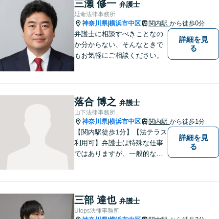
三瀬 修一
弁護士
にご相談を！【法テラス対応
延命法律事務所
可】
神奈川県
横浜市中区
関内駅
から徒歩0分
|
弁護士に相談すべきことなの
詳細を見
か分からない、そんなときで
る
もお気軽にご相談ください。
落合 博之
弁護士
山下法律事務所
神奈川県
横浜市中区
関内駅
から徒歩1分
|
【関内駅徒歩1分】【法テラス
詳細を見
利用可】弁護士は特殊な仕事
る
ではありますが、一般的な感
覚を忘れずにご相談者様に寄
り添える弁護士でありたいと
考えています。 早めにご相談
いただくことが、より良い解
三部 達也
弁護士
決への第一歩です。法律問題
Utops法律事務所
でお困りの方は、ぜひご相談