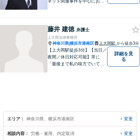
ネット関連事件を中心にお取
り扱いしております。【掲載
情報の削除交渉】手数料３万
円から承ります。まずはメー
藤井 建徳
ルにて掲載情報のURL等をお
弁護士
送りください。見込み、費用
上大岡法律事務所
等をご案内させていただきま
神奈川県
横浜市港南区
上大岡駅
から徒歩3分
|
す。
【上大岡駅徒歩3分】【当日／
詳細を見
夜間／休日対応可能】常に
る
「最後まで私の味方でいてく
れる」と思っていただけるよ
うな弁護士でいられるように
心がけています。地域密着型
の法律事務所として皆様のお
力になれればと考えておりま
す。
エリア
神奈川県、横浜市港南区
変更
相談内容
労働・雇用、内定取消
変更