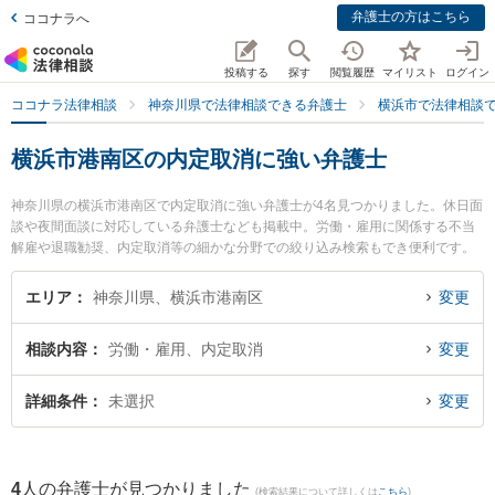
弁護士の方はこちら
ココナラへ
投稿する
探す
閲覧履歴
マイリスト
ログイン
ココナラ法律相談
神奈川県で法律相談できる弁護士
横浜市で法律相談
横浜市港南区の内定取消に強い弁護士
神奈川県の横浜市港南区で内定取消に強い弁護士が4名見つかりました。休日面
談や夜間面談に対応している弁護士なども掲載中。労働・雇用に関係する不当
解雇や退職勧奨、内定取消等の細かな分野での絞り込み検索もでき便利です。
特に上大岡法律事務所の石井 誠弁護士や上大岡法律事務所の水口 かれん弁護
士、上大岡港南法律事務所の福島 利宗弁護士のプロフィール情報や弁護士費
エリア
神奈川県、横浜市港南区
変更
用、強みなどが注目されています。『横浜市港南区で土日や夜間に発生した内
定取消のトラブルを今すぐに弁護士に相談したい』『内定取消のトラブル解決
相談内容
労働・雇用、内定取消
変更
の実績豊富な近くの弁護士を検索したい』『初回相談無料で内定取消を法律相
談できる横浜市港南区内の弁護士に相談予約したい』などでお困りの相談者さ
んにおすすめです。
詳細条件
未選択
変更
4
人の弁護士が見つかりました
(検索結果について詳しくは
こちら
)