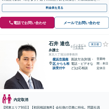
て顧問契約を通じた充実のサポートを提供しております
料金表を見る
電話でお問い合わせ
メールでお問い合わせ
石井 達也
東京都
インタビュ
ーを見る
弁護士
東京八丁堀法律事務所
営業時
横浜市港南
面談方法(対面・
区
からも相
電話・ビデオな
間：本日
談受付中
ど)は応相談
定休日
内定取消
【関東エリア対応】【初回相談無料】会社側の労務に特化。問題社員