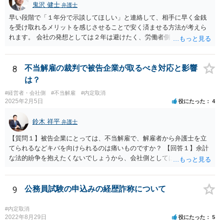
鬼沢 健士
弁護士
早い段階で「１年分で示談してほしい」と連絡して、相手に早く金銭
を受け取れるメリットを感じさせることで安く済ませる方法が考えら
れます。 会社の発想としては２年は避けたく、労働者側も２年分いけ
ば成功でしょう。
8
不当解雇の裁判で被告企業が取るべき対応と影響
は？
#経営者・会社側
#不当解雇
#内定取消
2025年2月5日
役にたった
4
鈴木 祥平
弁護士
【質問１】被告企業にとっては、不当解雇で、解雇者から弁護士を立
てられるなどキバを向けられるのは痛いものですか？ 【回答１】余計
な法的紛争を抱えたくないでしょうから、会社側としては面倒だと思
うと思います。ただ、法的紛争になれば 会社側も弁護士を正式に立て
て争ってくることになると思います。 【質問２】今、解雇した社員よ
り労働審判を仕掛けられておりますが、社長が顧問弁護士の悪知恵
9
公務員試験の申込みの経歴詐称について
で、労働審判を無視して欠席しております。 どういう意図があります
か？ 【回答２】相手方が全く連絡することなく労働審判期日を欠席し
#内定取消
た場合は、申立人に主張・立証を行わせ、申立人の言い分が相当と認
2022年8月29日
役にたった
5