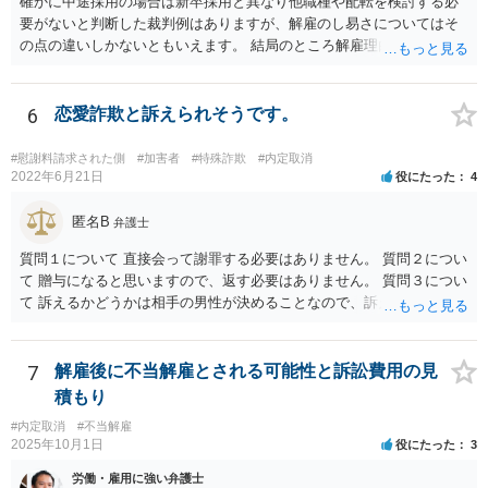
確かに中途採用の場合は新卒採用と異なり他職種や配転を検討する必
るだろうと、社長なりに作戦を立てているようですが。このように復
要がないと判断した裁判例はありますが、解雇のし易さについてはそ
職をさせないために、ずるずると交渉を引き延ばすのも作戦としてあ
の点の違いしかないともいえます。 結局のところ解雇理由が認められ
りますか？ →労働者の資力との関係で、交渉や裁判を長期に行うこと
るのかが問題です。 御社のケースでも、解雇理由の事情が社長との一
で労働者の余力がなくなり、労働者側から会社寄りの解決案を受け入
回の言い合いだけであれば、解雇までは難しいと思われます。 それ以
れるといった対応をさせるという作戦として考えられるところです。
外の事情を踏まえて、改善の余地がないほど解雇理由（能力不足や協
6
恋愛詐欺と訴えられそうです。
もっとも、ご認識のとおり、バックペイや裁判になった際のレピュテ
調性のなさ等）があるのでしたら、解雇も相当と思料します。 ご参考
ーションリスクを考慮すると得策とは言い難いのではないかと考えら
までにお願いします。
#慰謝料請求された側
#加害者
#特殊詐欺
#内定取消
れます。 仮に、裁判になり敗訴判決が出た場合、会社名が記載されて
2022年6月21日
役にたった
4
裁判例として書籍に掲載されたりニュースとなる可能性がありますの
で、社会的な印象が大きく下がるリスクはございます。
匿名B
弁護士
質問１について 直接会って謝罪する必要はありません。 質問２につい
て 贈与になると思いますので、返す必要はありません。 質問３につい
て 訴えるかどうかは相手の男性が決めることなので、訴えることはな
いと言い切れませんが、訴えても請求が認められる可能性がないと思
われますので、結果的には訴えてこないと思われます。 相手の男性か
らのメッセージには、脅迫的な言動で関係を継続させようとの意図も
7
解雇後に不当解雇とされる可能性と訴訟費用の見
うかがわれますので、早めに警察にご相談することをお勧めします。
積もり
#内定取消
#不当解雇
2025年10月1日
役にたった
3
労働・雇用に強い弁護士