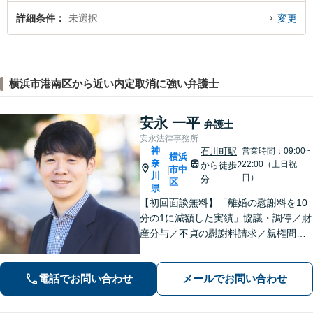
詳細条件
未選択
変更
横浜市港南区から近い内定取消に強い弁護士
安永 一平
弁護士
安永法律事務所
神
石川町駅
営業時間：09:00~
横浜
奈
22:00（土日祝
から徒歩2
市中
|
川
日）
分
区
県
【初回面談無料】「離婚の慰謝料を10
分の1に減額した実績」協議・調停／財
産分与／不貞の慰謝料請求／親権問題
などお任せください！「不動産オーナ
ーの顧問経験豊富」土地・建物の明渡
電話でお問い合わせ
メールでお問い合わせ
しや賃料回収など幅広くサポート【夜
間・休日面談可】【電話相談対応】