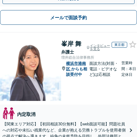
メールで面談予約
峯岸 舞
東京都
インタビュー
を見る
弁護士
増井総合法律事務所
営業時
横浜市港南
面談方法(対面・
区
からも相
電話・ビデオな
間：本日
談受付中
ど)は応相談
定休日
内定取消
【関東エリア対応】【初回相談30分無料】【web面談可能】問題社員
への対応や未払い残業代など、企業が抱える労務トラブルを使用者側
の視点で解決へ導きます。紛争の未然予防を目指し、外部法務部とし