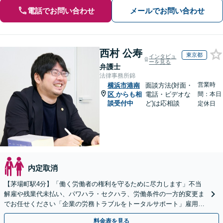
電話でお問い合わせ
メールでお問い合わせ
西村 公寿
東京都
インタビュ
ーを見る
弁護士
法律事務所錦
営業時
横浜市港南
面談方法(対面・
区
からも相
電話・ビデオな
間：本日
談受付中
ど)は応相談
定休日
内定取消
【茅場町駅4分】「働く労働者の権利を守るために尽力します」不当
解雇や残業代未払い、パワハラ・セクハラ、労働条件の一方的変更ま
でお任せください「企業の労務トラブルをトータルサポート」雇用契
約書や就業規則のリーガルチェックなど
料金表を見る