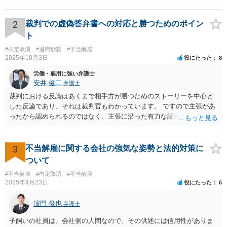
となった行為が解雇に値するほどの行為かということが厳格に判断さ
れます。 日本の労働法上、解雇は非常にハードルが高いです。 解雇が
有効か無効かという点は能力不足の程度にもよりますが、顧問弁護士
2
裁判での虚偽答弁書への対応と勝つためのポイン
の先生は具体的な事情を検討した上で能力不足の程度が解雇を有効と
ト
するほどではないと判断されたのだと思います。 例えば、無断欠勤を
#内定取消
#退職勧奨
#不当解雇
連続する、会社のお金を横領する等の場合には一発で解雇した場合で
2025年10月3日
役にたった
8
も有効と判断されるケースも多いですが、たしかに能力不足のみの場
合はかなり解雇のハードルが高いと言わざるを得ません。 なお、懲戒
労働・雇用に強い弁護士
解雇の場合には、戒告、譴責、減給、出勤停止等解雇よりも軽い処分
安井 健二
弁護士
を行い、改善を促したもののそれでも改善されない場合には解雇に踏
裁判における反論はあくまで相手方が勝つためのストーリーを中心と
み切る等段階的に手順をい踏んだ場合は解雇が有効と判断される可能
した反論であり、それは裁判官もわかっています。 ですので主張があ
性が高まります。 高度人材の中途社員だから直ちに解雇しやすいとい
ったから認められるのではなく、主張に沿った有力な証拠があるかど
うわけではありませんが、高度人材の中途社員の場合は雇用契約上、
うかが重要です。 相手方の主張をコントロールすることはできないの
相応に高い能力を求められているため能力不足か否かの判断が給与の
で、あくまで証拠に基づいているか否かを念頭に読むことをお勧めし
低い新卒の社員と比較すると厳格に判断される結果、解雇の有効性の
ます。 あまり過敏に反応してしまうと、気疲れしてしまいます。 代理
3
不当解雇に関する会社の強気な姿勢と法的対策に
判断が比較的甘くなるという可能性はあると考えます。 もっとも、高
人を信頼して自分の主張をきっちり提出してもらうことのほうが大事
ついて
度人材の中途社員の場合でもやはり解雇のハードルは相応に高いもの
ですので、いまの弁護士を信頼してコミュニケーションをとっていた
となります。 今回のようなリスクを避ける観点からは、会社側として
#不当解雇
#内定取消
#不当解雇
だければと思います。
2025年4月23日
役にたった
6
無期雇用契約ではなく有期雇用契約で募集する、試用期間付を設け
る、業務委託契約を検討するという方法もあり得るかと存じます。
濵門 俊也
（※業務委託契約を検討される場合は、運用面によっては実質的に雇
弁護士
用契約関係であると判断されるリスクもありますので顧問弁護士の先
子飼いの社員は、会社側の人間なので、その供述には信用性がありま
生にもご相談の上慎重にご判断ください。）