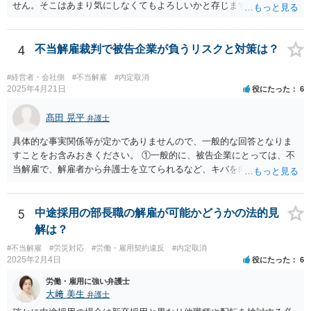
せん。そこはあまり気にしなくてもよろしいかと存じます。
4
不当解雇裁判で被告企業が負うリスクと対策は？
#経営者・会社側
#不当解雇
#内定取消
2025年4月21日
役にたった
6
髙田 晃平
弁護士
具体的な事実関係等が定かでありませんので、一般的な回答となりま
すことをお含みおきください。 ①一般的に、被告企業にとっては、不
当解雇で、解雇者から弁護士を立てられるなど、キバを向けられるの
はやはり痛いものですか？ →弁護士ですと、解雇事由が違法か否かに
ついて専門的な知識、経験を有しておりますので、労働法規上の正当
な根拠がない場合に会社側の主張を通すのは難しくなる場合が多いか
5
中途採用の部長職の解雇が可能かどうかの法的見
と思われます。 もっとも、依頼者本人（労働者）の意向もあります
解は？
が、一定の落し所をもって交渉に当たることもあり、早期解決を実現
#不当解雇
#労災対応
#労働・雇用契約違反
#内定取消
することも可能になる場合もあります。 弁護士を立てられたり裁判を
2025年2月4日
役にたった
6
提起されると、会社側も弁護士に依頼して、長期的な対応が必要にな
り、最終的にはバックペイが生じるおそれもあるため、解雇を争われ
労働・雇用に強い弁護士
るのは、時間や費用の観点からも負担が大きいと思われます。 ②この
大﨑 美生
弁護士
ように、ずるずると交渉を引き延ばしている間に、そのうち転職をす