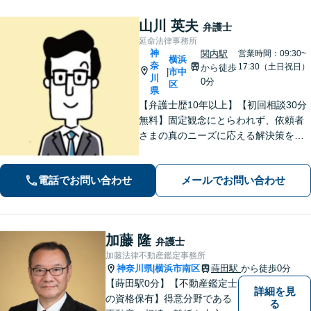
山川 英夫
弁護士
延命法律事務所
神
関内駅
営業時間：09:30~
横浜
奈
17:30（土日祝日）
から徒歩
市中
|
川
0分
区
県
【弁護士歴10年以上】【初回相談30分
無料】固定観念にとらわれず、依頼者
さまの真のニーズに応える解決策を導
きます！不動産会社の顧問経験や、他
士業との連携で不動産トラブルや相続
電話でお問い合わせ
メールでお問い合わせ
問題にワンストップの対応も可能【WE
B面談対応】【関内駅3分】
加藤 隆
弁護士
加藤法律不動産鑑定事務所
神奈川県
横浜市南区
蒔田駅
から徒歩0分
|
【蒔田駅0分】【不動産鑑定士
詳細を見
の資格保有】得意分野である
る