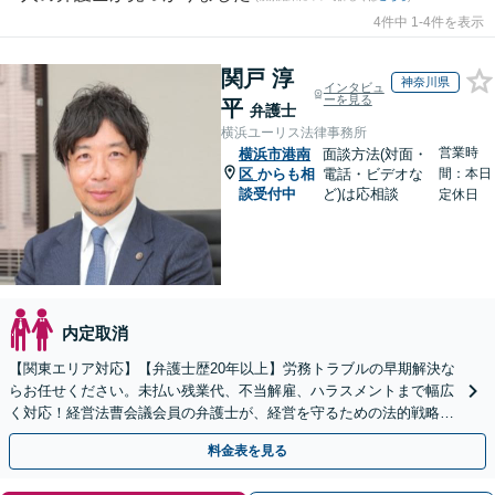
4件中 1-4件を表示
関戸 淳
神奈川県
インタビュ
ーを見る
平
弁護士
横浜ユーリス法律事務所
営業時
横浜市港南
面談方法(対面・
区
からも相
電話・ビデオな
間：本日
談受付中
ど)は応相談
定休日
内定取消
【関東エリア対応】【弁護士歴20年以上】労務トラブルの早期解決な
らお任せください。未払い残業代、不当解雇、ハラスメントまで幅広
く対応！経営法曹会議会員の弁護士が、経営を守るための法的戦略を
提案します【夜間や休日相談も対応可能】
料金表を見る