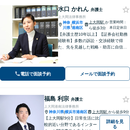
水口 かれん
弁護士
上大岡法律事務所
上大岡駅
か
営業時間：
神奈
横浜市
|
川県
港南区
本日定休日
ら徒歩3分
【弁護士歴10年以上】【証券会社勤務
経験有】多数の訴訟・交渉経験で得
た、先を見越した戦略・助言に自信が
あります。依頼者に寄り添いながら的
確にアドバイスいたします【平日夜
間・土日祝相談可】【上大岡駅直結】
電話で面談予約
メールで面談予約
福島 利宗
弁護士
上大岡港南法律事務所
神奈川県
横浜市港南区
上大岡駅
から徒歩9分
|
【上大岡駅9分】日常生活に比
詳細を見
較的近い分野であるインター
る