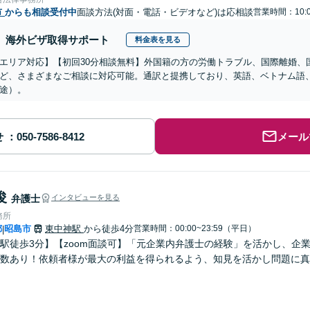
市
からも相談受付中
面談方法(対面・電話・ビデオなど)は応相談
営業時間：10:0
海外ビザ取得サポート
料金表を見る
エリア対応】【初回30分相談無料】外国籍の方の労働トラブル、国際離婚、
ど、さまざまなご相談に対応可能。通訳と提携しており、英語、ベトナム語
途）。
せ
メール
俊
弁護士
インタビューを見る
務所
都
昭島市
東中神駅
から徒歩4分
営業時間：00:00~23:59（平日）
|
駅徒歩3分】【zoom面談可】「元企業内弁護士の経験」を活かし、企
数あり！依頼者様が最大の利益を得られるよう、知見を活かし問題に真