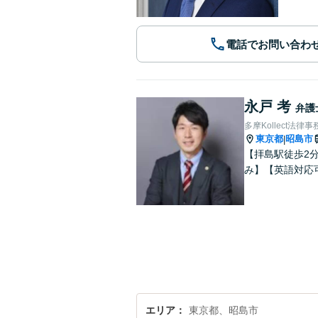
電話でお問い合わ
永戸 考
弁護
多摩Kollect法律事
東京都
昭島市
|
【拝島駅徒歩2
み】【英語対応
エリア
東京都、昭島市