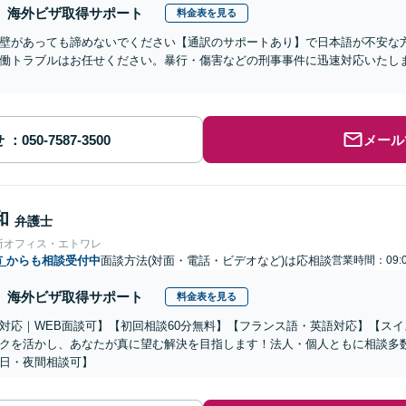
海外ビザ取得サポート
料金表を見る
壁があっても諦めないでください【通訳のサポートあり】で日本語が不安な
働トラブルはお任せください。暴行・傷害などの刑事事件に迅速対応いたし
せ
メール
和
弁護士
所オフィス・エトワレ
市
からも相談受付中
面談方法(対面・電話・ビデオなど)は応相談
営業時間：09:0
海外ビザ取得サポート
料金表を見る
対応｜WEB面談可】【初回相談60分無料】【フランス語・英語対応】【ス
クを活かし、あなたが真に望む解決を目指します！法人・個人ともに相談多
日・夜間相談可】