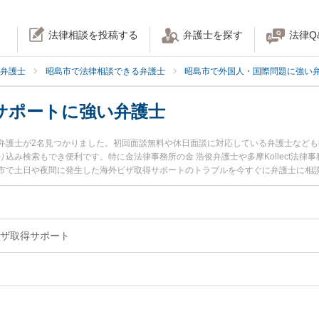
法律相談を投稿する
弁護士を探す
法律Q
弁護士
昭島市で法律相談できる弁護士
昭島市で外国人・国際問題に強い
サポートに強い弁護士
弁護士が2名見つかりました。初回面談無料や休日面談に対応している弁護士など
込み検索もでき便利です。特に金法律事務所の金 浩俊弁護士や多摩Kollect法律
市で土日や夜間に発生した海外ビザ取得サポートのトラブルを今すぐに弁護士に相
初回相談無料で海外ビザ取得サポートを法律相談できる昭島市内の弁護士に相談予
ザ取得サポート