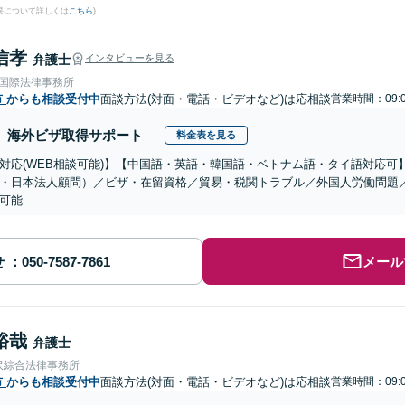
果について詳しくは
こちら
)
信孝
弁護士
インタビューを見る
RE国際法律事務所
市
からも相談受付中
面談方法(対面・電話・ビデオなど)は応相談
営業時間：09:0
海外ビザ取得サポート
料金表を見る
対応(WEB相談可能)】【中国語・英語・韓国語・ベトナム語・タイ語対応可
・日本法人顧問）／ビザ・在留資格／貿易・税関トラブル／外国人労働問題
可能
せ
メール
裕哉
弁護士
沢綜合法律事務所
市
からも相談受付中
面談方法(対面・電話・ビデオなど)は応相談
営業時間：09:0