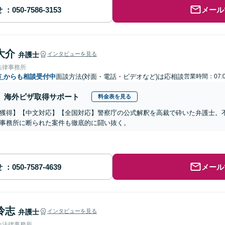
せ
メール
大介
弁護士
インタビューを見る
法律事務所
市
からも相談受付中
面談方法(対面・電話・ビデオなど)は応相談
営業時間：07:0
海外ビザ取得サポート
料金表を見る
獲得】【中文対応】【全国対応】警察庁の公式解釈を高裁で砕いた弁護士。
事務所に断られた案件も徹底的に闘い抜く。
せ
メール
怜志
弁護士
インタビューを見る
合法律事務所