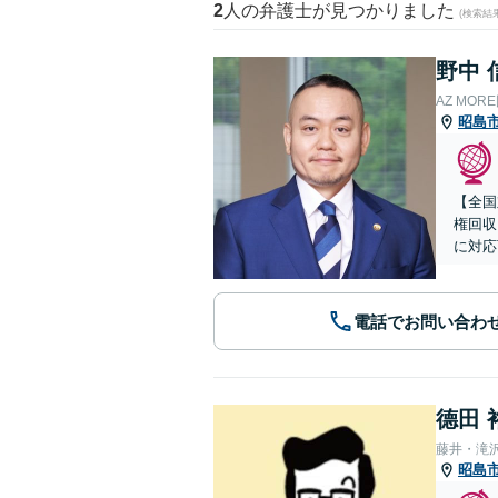
2
人の弁護士が見つかりました
(検索結
野中 
AZ MO
昭島
【全国
権回収
に対応
電話でお問い合わ
德田 
藤井・滝
昭島