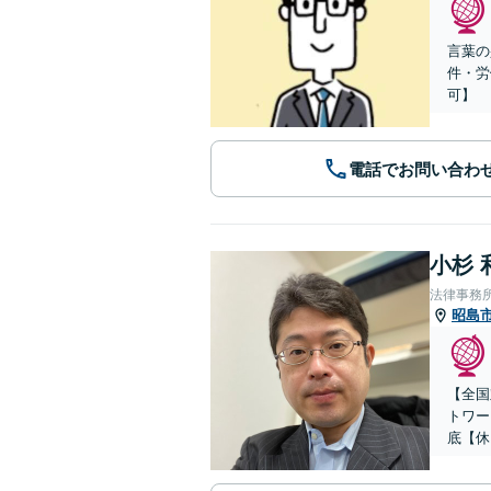
言葉の
件・労
可】
電話でお問い合わ
小杉 
法律事務
昭島
【全国
トワー
底【休