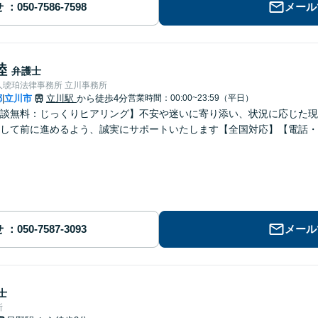
せ
メール
陸
弁護士
人琥珀法律事務所 立川事務所
都
立川市
立川駅
から徒歩4分
営業時間：00:00~23:59（平日）
|
談無料：じっくりヒアリング】不安や迷いに寄り添い、状況に応じた現
して前に進めるよう、誠実にサポートいたします【全国対応】【電話・
せ
メール
士
所