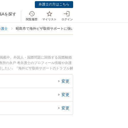
弁護士の方はこちら
&Aを探す
閲覧履歴
マイリスト
ログイン
弁護士
昭島市で海外ビザ取得サポートに強い弁護士
も掲載中。外国人・国際問題に関係する国際離婚
事務所の永戸 考弁護士のプロフィール情報や弁護
談したい』『海外ビザ取得サポートのトラブル解
約したい』などでお困りの相談者さんにおすすめ
変更
変更
変更