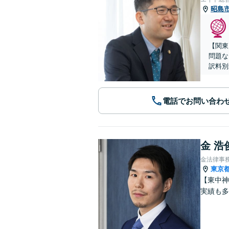
昭島
【関東
問題な
訳料別
電話でお問い合わ
金 浩
金法律事
東京
【東中神
実績も多