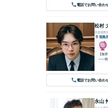
電話でお問い合わ
松村 
舟渡国際
昭島
【無罪
——他
電話でお問い合わ
永山 
エイト総