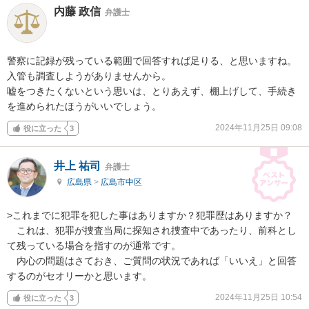
内藤 政信
弁護士
警察に記録が残っている範囲で回答すれば足りる、と思いますね。

入管も調査しようがありませんから。

嘘をつきたくないという思いは、とりあえず、棚上げして、手続き

を進められたほうがいいでしょう。
2024年11月25日 09:08
役に立った
3
井上 祐司
弁護士
広島県
>
広島市中区
>これまでに犯罪を犯した事はありますか？犯罪歴はありますか？

　これは、犯罪が捜査当局に探知され捜査中であったり、前科とし
て残っている場合を指すのが通常です。

　内心の問題はさておき、ご質問の状況であれば「いいえ」と回答
するのがセオリーかと思います。
2024年11月25日 10:54
役に立った
3