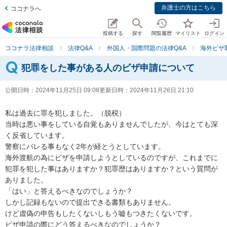
弁護士の方はこちら
ココナラへ
投稿する
探す
閲覧履歴
マイリスト
ログイン
ココナラ法律相談
法律Q&A
外国人・国際問題の法律Q&A
海外ビザ
犯罪をした事がある人のビザ申請について
公開日時：
2024年11月25日 09:08
更新日時：
2024年11月26日 21:10
私は過去に罪を犯しました。（脱税）

当時は悪い事をしている自覚もありませんでしたが、今はとても深
く反省しています。

警察にバレる事もなく2年が経とうとしています。

海外渡航の為にビザを申請しようとしているのですが、これまでに
犯罪を犯した事はありますか？犯罪歴はありますか？という質問が
ありました。

「はい」と答えるべきなのでしょうか？

しかし記録もないので提出できる書類もありません。

けど虚偽の申告もしたくないしもう嘘もつきたくないです。

ビザ申請の際にどう答えるべきなのでしょうか？