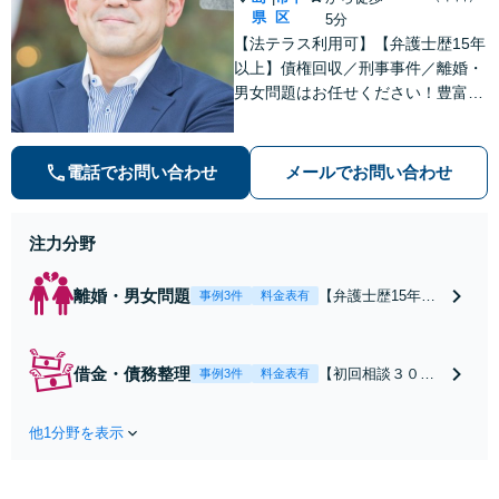
県
区
5分
【法テラス利用可】【弁護士歴15年
以上】債権回収／刑事事件／離婚・
男女問題はお任せください！豊富な
解決実績と弁護士経験を活かした、
的確でスムーズな対応が持ち味です
【子連れ相談】【完全個室相談】
電話でお問い合わせ
メールでお問い合わせ
【休日・夜間対応可】【本通駅5
分】
注力分野
離婚・男女問題
【弁護士歴15年以
事例3件
料金表有
上】不倫問題や慰
謝料減額の解決実
績多数あり！持ち
借金・債務整理
【初回相談３０分
事例3件
料金表有
家や住宅ローンを
まで無料】【本通
含む財産分与、熟
り電停近く】個
年離婚もご相談く
他1分野を表示
人・法人を問わ
ださい【休日・夜
ず、借金のお悩み
間対応可】離婚後
はまずご相談くだ
の生活を見据えた