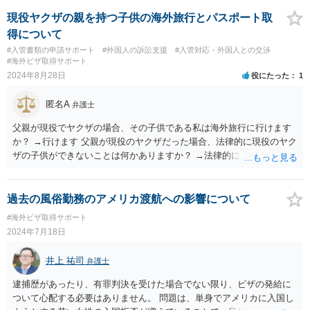
現役ヤクザの親を持つ子供の海外旅行とパスポート取
得について
#入管書類の申請サポート
#外国人の訴訟支援
#入管対応・外国人との交渉
#海外ビザ取得サポート
2024年8月28日
役にたった
1
匿名A
弁護士
父親が現役でヤクザの場合、その子供である私は海外旅行に行けます
か？ →行けます 父親が現役のヤクザだった場合、法律的に現役のヤク
ザの子供ができないことは何かありますか？ →法律的に、ということ
であれば、ないかと思います。
過去の風俗勤務のアメリカ渡航への影響について
#海外ビザ取得サポート
2024年7月18日
井上 祐司
弁護士
逮捕歴があったり、有罪判決を受けた場合でない限り、ビザの発給に
ついて心配する必要はありません。 問題は、単身でアメリカに入国し