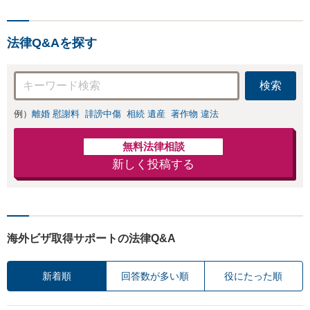
さい。自己破産・
アドバイスやサポ
任意整理・個人再
ートも【完全個
生・各種ガイドラ
室】【子連れ相談
法律Q&Aを探す
インに基づく債務
可】【本通駅5分】
整理手続等の流れ
をご説明し、より
検索
良い解決を目指し
ます。
例）
離婚 慰謝料
誹謗中傷
相続 遺産
著作物 違法
無料法律相談
新しく投稿する
海外ビザ取得サポートの法律Q&A
新着順
回答数が多い順
役にたった順