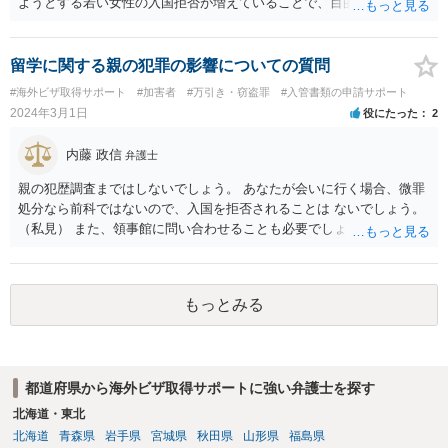
ようとする若い女性の入国拒否が増えていることで、目的・滞在期
間・訪問予定の都市名・会う予定の人物・帰りの航空券の有無・過去
に渡米歴がある場合には過去に訪問した場所等を細かく聞かれ、その
中に矛盾があると入国を拒否される事例が実際に数多く見聞きされて
留学に関する親の犯罪の影響についての質問
いることです。 特に英語が堪能でない場合は注意が必要かと思いま
#海外ビザ取得サポート
#加害者
#万引き・窃盗罪
#入管書類の申請サポート
す。
2024年3月1日
役にたった
2
内藤 政信
弁護士
親の犯歴調査まではしないでしょう。 あなたが会いに行く場合、微罪
処分なら前科ではないので、入国を拒否されることは ないでしょう。
（私見） また、領事館に問い合わせることも必要でしょう。
もっとみる
都道府県から海外ビザ取得サポートに強い弁護士を探す
北海道・東北
北海道
青森県
岩手県
宮城県
秋田県
山形県
福島県