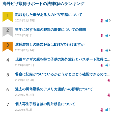
海外ビザ取得サポートの法律Q&Aランキング
1
犯罪をした事がある人のビザ申請について
6
2024年11月25日
2
留学に関する親の犯罪の影響についての質問
2
2024年3月1日
3
逮捕歴無しの略式起訴はESTAで行けますか
4
2023年12月14日
4
現役ヤクザの親を持つ子供の海外旅行とパスポート取得について
1
2024年8月28日
5
警察に記録がついているかどうかとはどう確認できるのでしょうか？
2024年11月28日
6
過去の風俗勤務のアメリカ渡航への影響について
2024年7月18日
7
個人再生手続き後の海外移住について
1
2022年8月1日