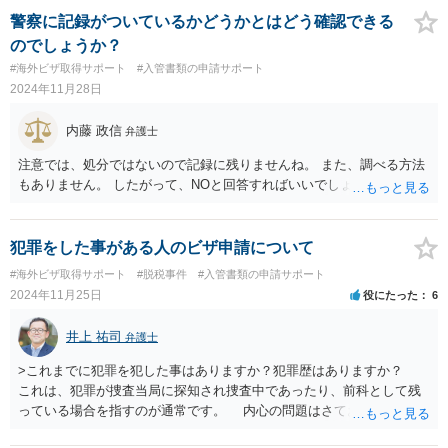
警察に記録がついているかどうかとはどう確認できる
のでしょうか？
#海外ビザ取得サポート
#入管書類の申請サポート
2024年11月28日
内藤 政信
弁護士
注意では、処分ではないので記録に残りませんね。 また、調べる方法
もありません。 したがって、NOと回答すればいいでしょう。
犯罪をした事がある人のビザ申請について
#海外ビザ取得サポート
#脱税事件
#入管書類の申請サポート
2024年11月25日
役にたった
6
井上 祐司
弁護士
>これまでに犯罪を犯した事はありますか？犯罪歴はありますか？
これは、犯罪が捜査当局に探知され捜査中であったり、前科として残
っている場合を指すのが通常です。 内心の問題はさておき、ご質問
の状況であれば「いいえ」と回答するのがセオリーかと思います。