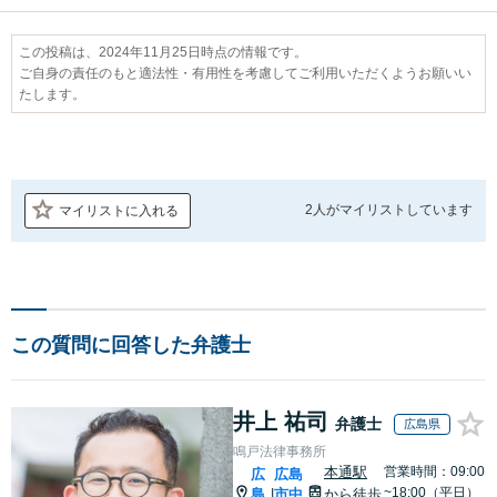
この投稿は、2024年11月25日時点の情報です。
ご自身の責任のもと適法性・有用性を考慮してご利用いただくようお願いい
たします。
2人が
マイリストしています
マイリストに入れる
この質問に回答した弁護士
井上 祐司
弁護士
広島県
鳴戸法律事務所
本通駅
営業時間：09:00
広
広島
~18:00（平日）
島
市中
から徒歩
|