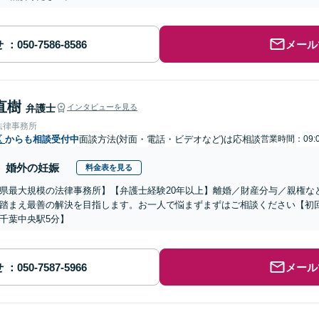
せ
メール
直樹
弁護士
インタビューを見る
法律事務所
区
からも相談受付中
面談方法(対面・電話・ビデオなど)は応相談
営業時間：09:0
婚外の妊娠
料金表を見る
県最大規模の法律事務所】【弁護士経験20年以上】離婚／財産分与／親権な
踏まえ最善の解決を目指します。お一人で悩まずまずはご相談ください【初回
千葉中央駅5分】
せ
メール