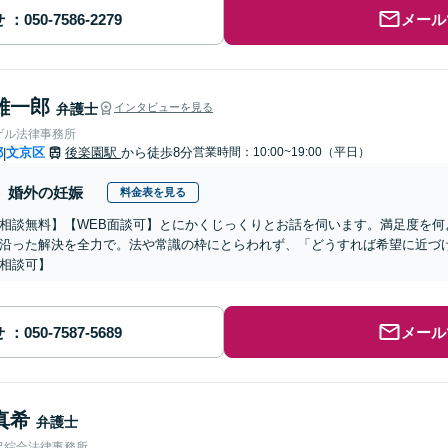
せ
メール
雄一郎
弁護士
インタビューを見る
ゲル法律事務所
都
文京区
後楽園駅
から徒歩8分
営業時間：10:00~19:00（平日）
|
婚外の妊娠
料金表を見る
相談無料】【WEB面談可】とにかくじっくりとお話を伺います。満足度を何
沿った解決を全力で。法や常識の枠にとらわれず、「どうすれば希望に近づ
相談可】
せ
メール
真希
弁護士
沢綜合法律事務所