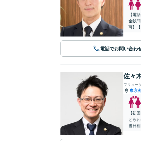
【電話
金銭問
可】【
電話でお問い合わ
佐々木
フリュー
東京
【初回
とらわ
当日相