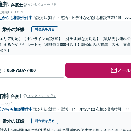
慶邦
弁護士
インタビューを見る
湘南LAGOON
区
からも相談受付中
面談方法(対面・電話・ビデオなど)は応相談
営業時間：09:0
婚外の妊娠
料金表を見る
エリア対応】【オンライン面談OK】【外出困難な方対応】【乳幼児お連れ
にするためのサポートを【相談数3,000件以上】離婚原因の有無、親権、養
談可】
せ
メール
祐輔
弁護士
インタビューを見る
人エッグ
区
からも相談受付中
面談方法(対面・電話・ビデオなど)は応相談
営業時間：00:0
婚外の妊娠
料金表を見る
対応】24時間LINEで相談受付！不倫の慰謝料を請求する側・された側どち