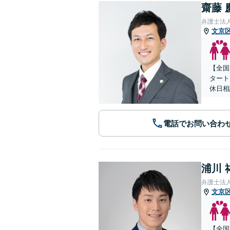
齋藤 
弁護士法人
文京
【全国
タート
休日相
電話でお問い合わ
浦川 
弁護士法
文京
【全国