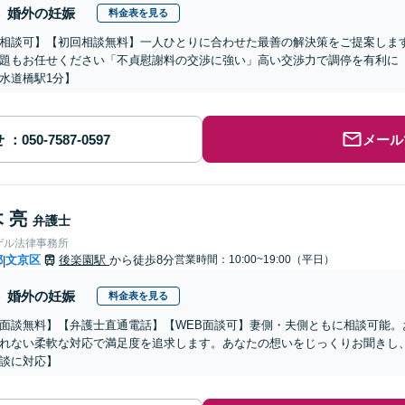
婚外の妊娠
料金表を見る
相談可】【初回相談無料】一人ひとりに合わせた最善の解決策をご提案しま
題もお任せください「不貞慰謝料の交渉に強い」高い交渉力で調停を有利に
水道橋駅1分】
せ
メール
 亮
弁護士
ゲル法律事務所
都
文京区
後楽園駅
から徒歩8分
営業時間：10:00~19:00（平日）
|
婚外の妊娠
料金表を見る
面談無料】【弁護士直通電話】【WEB面談可】妻側・夫側ともに相談可能。
れない柔軟な対応で満足度を追求します。あなたの想いをじっくりお聞きし
談に対応】