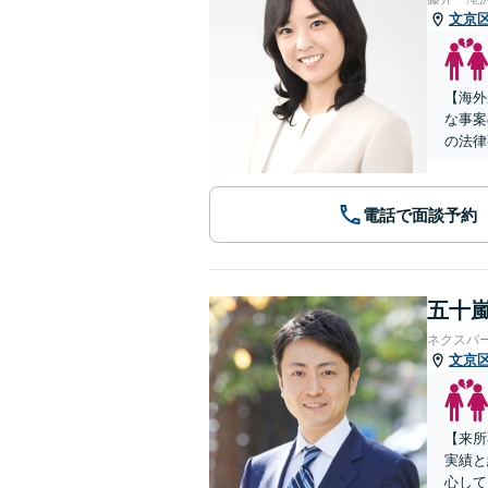
文京
【海外
な事案
の法律
電話で面談予約
五十嵐
ネクスパ
文京
【来所
実績と
心して