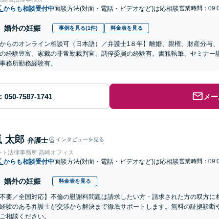
区
からも相談受付中
面談方法(対面・電話・ビデオなど)は応相談
営業時間：09:0
婚外の妊娠
事例を見る(1件)
料金表を見る
からのオンライン相談可（日本語）／弁護士1８年】離婚、親権、財産分与
の経験豊富。家裁の非常勤裁判官、調停委員の経験有。書籍執筆、セミナー
事務所勤務経験有。
メー
 太郎
弁護士
インタビューを見る
ート法律事務所 高崎オフィス
区
からも相談受付中
面談方法(対面・電話・ビデオなど)は応相談
営業時間：09:0
婚外の妊娠
料金表を見る
不要／全国対応】不倫の慰謝料問題は請求したい方・請求された方の双方に
経験のある弁護士が交渉から解決まで徹底サポートします。無料の証拠診断
ご相談ください。