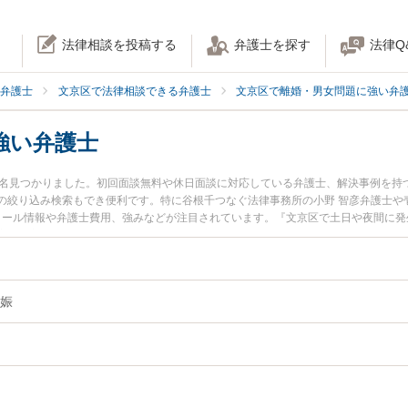
法律相談を投稿する
弁護士を探す
法律Q
弁護士
文京区で法律相談できる弁護士
文京区で離婚・男女問題に強い弁
強い弁護士
0名見つかりました。初回面談無料や休日面談に対応している弁護士、解決事例を持
の絞り込み検索もでき便利です。特に谷根千つなぐ法律事務所の小野 智彦弁護士や
フィール情報や弁護士費用、強みなどが注目されています。『文京区で土日や夜間に
実績豊富な近くの弁護士を検索したい』『初回相談無料で婚外の妊娠を法律相談で
娠