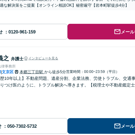
適な解決策をご提案【オンライン相談OK】秘密厳守【岩本町駅徒歩4分】
せ
メール
義之
弁護士
インタビューを見る
法律事務所
都
文京区
本郷三丁目駅
から徒歩5分
営業時間：00:00~23:59（平日）
|
歴10年以上】不動産問題、遺産分割、企業法務、労使トラブル、交通
りつけ医のように、トラブル解決へ導きます。【税理士や不動産鑑定士
せ
メール