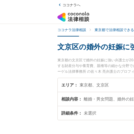
ココナラへ
ココナラ法律相談
東京都で法律相談できる
文京区の婚外の妊娠に
東京都の文京区で婚外の妊娠に強い弁護士が2
する財産分与や養育費、親権等の細かな分野で
ーゲル法律事務所 の佐々木 亮弁護士のプロ
に相談したい』『婚外の妊娠のトラブル解決の
お困りの相談者さんにおすすめです。
エリア
東京都、文京区
相談内容
離婚・男女問題、婚外の妊
詳細条件
未選択