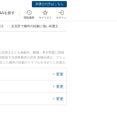
弁護士の方はこちら
&Aを探す
閲覧履歴
マイリスト
ログイン
護士
文京区で婚外の妊娠に強い弁護士
つ弁護士なども掲載中。離婚・男女問題に関係
壱岐坂下法律事務所の武井 英輔弁護士、フリュ
発生した婚外の妊娠のトラブルを今すぐに弁護士
きる文京区内の弁護士に相談予約したい』などで
変更
変更
変更