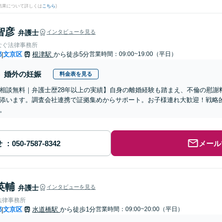
結果について詳しくは
こちら
)
智彦
弁護士
インタビューを見る
なぐ法律事務所
都
文京区
根津駅
から徒歩5分
営業時間：09:00~19:00（平日）
|
婚外の妊娠
料金表を見る
相談無料｜弁護士歴28年以上の実績】自身の離婚経験も踏まえ、不倫の慰謝
添います。調査会社連携で証拠集めからサポート。お子様連れ大歓迎！戦略
。
せ
メール
英輔
弁護士
インタビューを見る
法律事務所
都
文京区
水道橋駅
から徒歩1分
営業時間：09:00~20:00（平日）
|