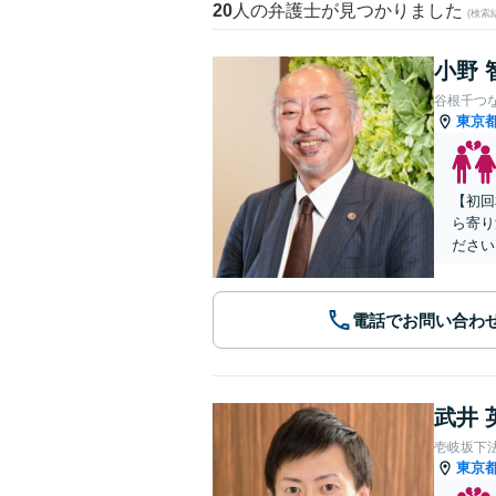
20
人の弁護士が見つかりました
(検索
小野 
谷根千つ
東京
【初回
ら寄り
ださい
電話でお問い合わ
武井 
壱岐坂下
東京