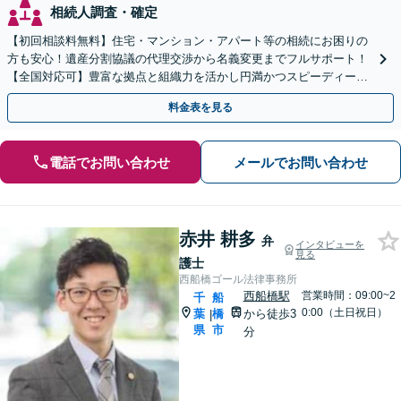
相続人調査・確定
【初回相談料無料】住宅・マンション・アパート等の相続にお困りの
方も安心！遺産分割協議の代理交渉から名義変更までフルサポート！
【全国対応可】豊富な拠点と組織力を活かし円満かつスピーディーに
相続手続きをお手伝いします【取扱い実績2000件以上】
料金表を見る
電話でお問い合わせ
メールでお問い合わせ
赤井 耕多
弁
インタビューを
見る
護士
西船橋ゴール法律事務所
西船橋駅
営業時間：09:00~2
千
船
0:00（土日祝日）
葉
橋
から徒歩3
|
県
市
分