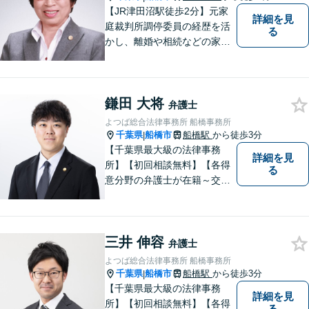
【JR津田沼駅徒歩2分】元家
詳細を見
庭裁判所調停委員の経歴を活
る
かし、離婚や相続などの家事
事件に取り組んでいます。
鎌田 大将
弁護士
よつば総合法律事務所 船橋事務所
千葉県
船橋市
船橋駅
から徒歩3分
|
【千葉県最大級の法律事務
詳細を見
所】【初回相談無料】【各得
る
意分野の弁護士が在籍～交通
事故、労働災害、債務整理、
相続、企業法務、不動産】
【明確な費用】
三井 伸容
弁護士
よつば総合法律事務所 船橋事務所
千葉県
船橋市
船橋駅
から徒歩3分
|
【千葉県最大級の法律事務
詳細を見
所】【初回相談無料】【各得
る