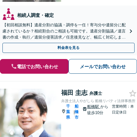
相続人調査・確定
【初回相談無料】遺産分割の協議・調停を一任！寄与分や遺留分に配
慮されているか？相続割合のご相談も可能です。遺産分割協議／遺言
書の作成・執行／遺留分侵害請求／任意後見など、幅広く対応します
【夜間・休日面談可】【西船橋駅3分】
料金表を見る
電話でお問い合わせ
メールでお問い合わせ
福田 圭志
弁護士
弁護士法人やがしら 船橋リバティ法律事務所
千
船
船橋駅
から
営業時間：本
葉
橋
|
日定休日
徒歩10分
県
市