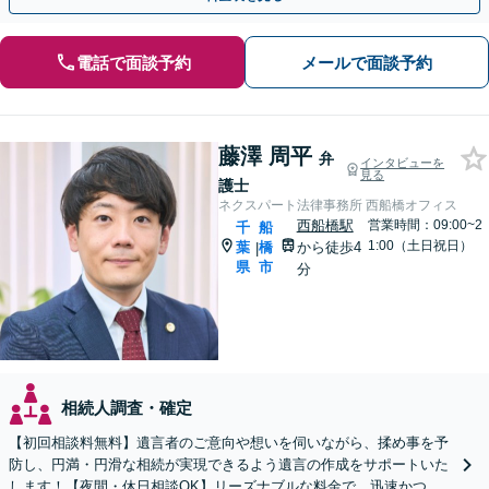
電話で面談予約
メールで面談予約
藤澤 周平
弁
インタビューを
見る
護士
ネクスパート法律事務所 西船橋オフィス
西船橋駅
営業時間：09:00~2
千
船
1:00（土日祝日）
葉
橋
から徒歩4
|
県
市
分
相続人調査・確定
【初回相談料無料】遺言者のご意向や想いを伺いながら、揉め事を予
防し、円満・円滑な相続が実現できるよう遺言の作成をサポートいた
します！【夜間・休日相談OK】リーズナブルな料金で、迅速かつス