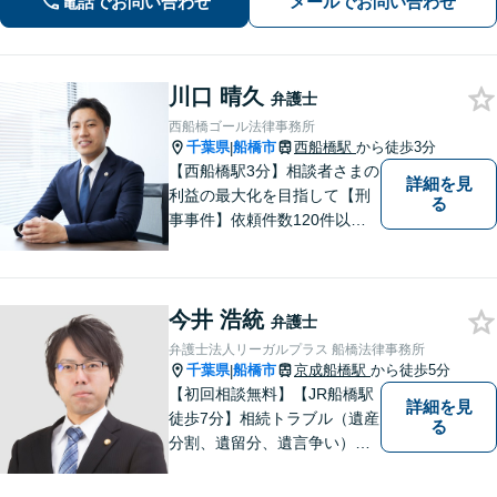
電話でお問い合わせ
メールでお問い合わせ
川口 晴久
弁護士
西船橋ゴール法律事務所
千葉県
船橋市
西船橋駅
から徒歩3分
|
【西船橋駅3分】相談者さまの
詳細を見
利益の最大化を目指して【刑
る
事事件】依頼件数120件以
上。複数の無罪や不起訴を獲
得した経験を活かし、最善の
解決を【離婚問題】男性側の
今井 浩統
豊富な対応実績。セカンドオ
弁護士
ピニオンも可能です【初回相
弁護士法人リーガルプラス 船橋法律事務所
談無料】【夜間／土日祝日対
千葉県
船橋市
京成船橋駅
から徒歩5分
|
応可】
【初回相談無料】【JR船橋駅
詳細を見
徒歩7分】相続トラブル（遺産
る
分割、遺留分、遺言争い）、
交通事故（被害者側）、未払
い残業代請求、労働災害に特