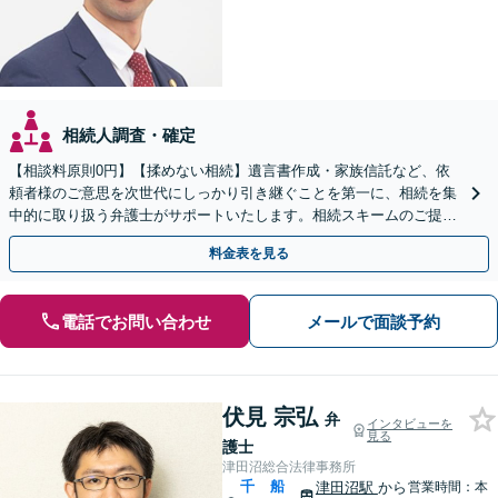
相続人調査・確定
【相談料原則0円】【揉めない相続】遺言書作成・家族信託など、依
頼者様のご意思を次世代にしっかり引き継ぐことを第一に、相続を集
中的に取り扱う弁護士がサポートいたします。相続スキームのご提案
から遺言執行まで責任を持って対応させていただきます。
料金表を見る
電話でお問い合わせ
メールで面談予約
伏見 宗弘
弁
インタビューを
見る
護士
津田沼総合法律事務所
千
船
津田沼駅
から
営業時間：本