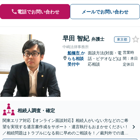
電話でお問い合わせ
メールでお問い合わせ
早田 智紀
弁護士
東京都
中嶋法律事務所
営業時
船橋市
か
面談方法(対面・電
らも相談
話・ビデオなど)は
間：本日
受付中
応相談
定休日
相続人調査・確定
関東エリア対応【オンライン面談対応】相続人がいない方などのご希
望を実現する遺言書作成をサポート・遺言執行もおまかせください！
／相続問題はトラブルになる前に早めのご相談を！／裁判外での遺産
分割協議の経験多数【完全個室】