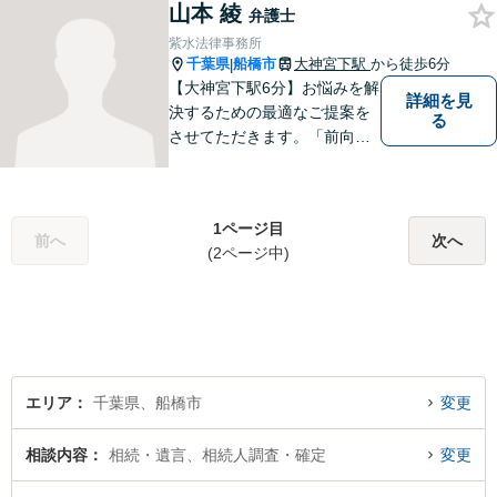
山本 綾
市の牧野法律事務所へお気軽
弁護士
にご相談下さい。
紫水法律事務所
千葉県
船橋市
大神宮下駅
から徒歩6分
|
【大神宮下駅6分】お悩みを解
詳細を見
決するための最適なご提案を
る
させてただきます。「前向き
に毎日を送れるようになっ
た」と思っていただけるよう
なサポートを目指して日々邁
1ページ目
進しております。
前へ
次へ
(2ページ中)
エリア
千葉県、船橋市
変更
相談内容
相続・遺言、相続人調査・確定
変更