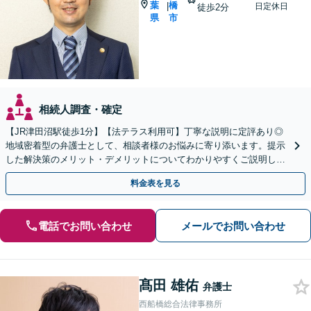
葉
橋
|
日定休日
徒歩2分
県
市
相続人調査・確定
【JR津田沼駅徒歩1分】【法テラス利用可】丁寧な説明に定評あり◎
地域密着型の弁護士として、相談者様のお悩みに寄り添います。提示
した解決策のメリット・デメリットについてわかりやすくご説明しま
す【初回相談無料 】【プライバシーへの配慮も安心】
料金表を見る
電話でお問い合わせ
メールでお問い合わせ
髙田 雄佑
弁護士
西船橋総合法律事務所