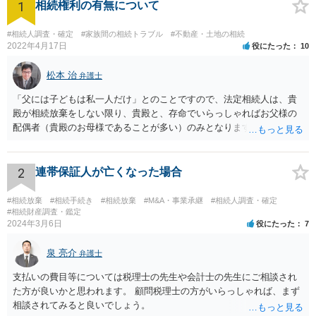
1
相続権利の有無について
#相続人調査・確定
#家族間の相続トラブル
#不動産・土地の相続
2022年4月17日
役にたった
10
松本 治
弁護士
「父には子どもは私一人だけ」とのことですので、法定相続人は、貴
殿が相続放棄をしない限り、貴殿と、存命でいらっしゃればお父様の
配偶者（貴殿のお母様であることが多い）のみとなります。遺言がな
い限り、「次男」（お父様の弟）らの相続権は発生しません。
2
連帯保証人が亡くなった場合
#相続放棄
#相続手続き
#相続放棄
#M&A・事業承継
#相続人調査・確定
#相続財産調査・鑑定
2024年3月6日
役にたった
7
泉 亮介
弁護士
支払いの費目等については税理士の先生や会計士の先生にご相談され
た方が良いかと思われます。 顧問税理士の方がいらっしゃれば、まず
相談されてみると良いでしょう。