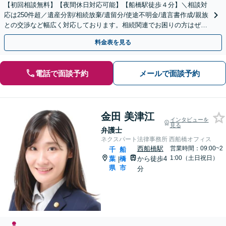
【初回相談無料】【夜間休日対応可能】【船橋駅徒歩４分】＼相談対
応は250件超／遺産分割/相続放棄/遺留分/使途不明金/遺言書作成/親族
との交渉など幅広く対応しております。相続関連でお困りの方はぜひ
一度ご相談ください。
料金表を見る
電話で面談予約
メールで面談予約
金田 美津江
インタビューを
見る
弁護士
ネクスパート法律事務所 西船橋オフィス
西船橋駅
営業時間：09:00~2
千
船
1:00（土日祝日）
葉
橋
から徒歩4
|
県
市
分