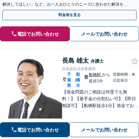
解決してほしい」など、お一人おひとりのニーズに合わせた解決を目
指します【WEB面談可】
料金表を見る
電話でお問い合わせ
メールでお問い合わせ
長島 雄太
弁護士
長島総合法律事務所
千
船
船橋駅
から
営業時間：本
葉
橋
|
日定休日
徒歩1分
県
市
【借金問題のご相談は何度でも無
料！】【着手金の分割払い可】【即日
相談可】【船橋駅徒歩1分】借金でお悩
みの方は、まずは一度お気軽にご相談
下さい。
電話でお問い合わせ
メールでお問い合わせ