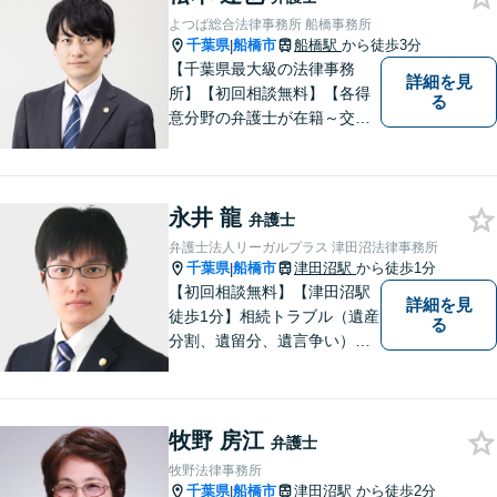
よつば総合法律事務所 船橋事務所
千葉県
船橋市
船橋駅
から徒歩3分
|
【千葉県最大級の法律事務
詳細を見
所】【初回相談無料】【各得
る
意分野の弁護士が在籍～交通
事故、労働災害、債務整理、
相続、企業法務、不動産】
【明確な費用】
永井 龍
弁護士
弁護士法人リーガルプラス 津田沼法律事務所
千葉県
船橋市
津田沼駅
から徒歩1分
|
【初回相談無料】【津田沼駅
詳細を見
徒歩1分】相続トラブル（遺産
る
分割、遺留分、遺言争い）、
交通事故（被害者側）、離
婚・不貞慰謝料、労働災害に
特に力を入れています。
牧野 房江
弁護士
牧野法律事務所
千葉県
船橋市
津田沼駅
から徒歩2分
|