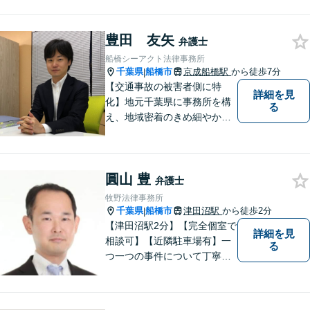
相続、企業法務、不動産】
【明確な費用】
豊田 友矢
弁護士
船橋シーアクト法律事務所
千葉県
船橋市
京成船橋駅
から徒歩7分
|
【交通事故の被害者側に特
詳細を見
化】地元千葉県に事務所を構
る
え、地域密着のきめ細やかな
対応をモットーにしておりま
す。 交通事故案件に強い弁護
士があなたの悩みを全力でサ
圓山 豊
ポート致します！！
弁護士
牧野法律事務所
千葉県
船橋市
津田沼駅
から徒歩2分
|
【津田沼駅2分】【完全個室で
詳細を見
相談可】【近隣駐車場有】一
る
つ一つの事件について丁寧に
取り組んでまいります。法的
な問題でお困りの際は、お一
人で悩まず、ぜひ千葉県船橋