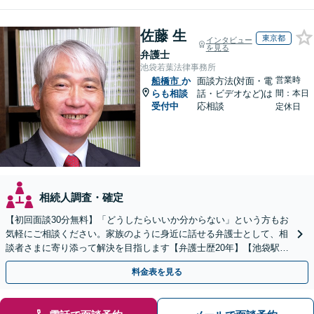
佐藤 生
東京都
インタビュー
を見る
弁護士
池袋若葉法律事務所
営業時
船橋市
か
面談方法(対面・電
らも相談
話・ビデオなど)は
間：本日
受付中
応相談
定休日
相続人調査・確定
【初回面談30分無料】「どうしたらいいか分からない」という方もお
気軽にご相談ください。家族のように身近に話せる弁護士として、相
談者さまに寄り添って解決を目指します【弁護士歴20年】【池袋駅5
分】
料金表を見る