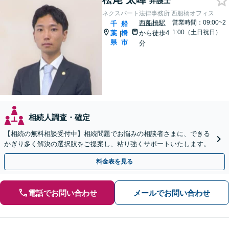
弁護士
ネクスパート法律事務所 西船橋オフィス
西船橋駅
営業時間：09:00~2
千
船
1:00（土日祝日）
葉
橋
から徒歩4
|
県
市
分
相続人調査・確定
【相続の無料相談受付中】相続問題でお悩みの相談者さまに、できる
かぎり多く解決の選択肢をご提案し、粘り強くサポートいたします。
料金表を見る
電話でお問い合わせ
メールでお問い合わせ