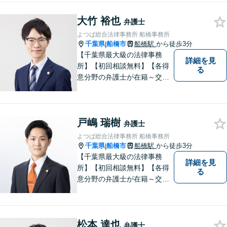
に力を入れています。
大竹 裕也
弁護士
よつば総合法律事務所 船橋事務所
千葉県
船橋市
船橋駅
から徒歩3分
|
【千葉県最大級の法律事務
詳細を見
所】【初回相談無料】【各得
る
意分野の弁護士が在籍～交通
事故、労働災害、債務整理、
相続、企業法務、不動産】
【明確な費用】
戸嶋 瑞樹
弁護士
よつば総合法律事務所 船橋事務所
千葉県
船橋市
船橋駅
から徒歩3分
|
【千葉県最大級の法律事務
詳細を見
所】【初回相談無料】【各得
る
意分野の弁護士が在籍～交通
事故、労働災害、債務整理、
相続、企業法務、不動産】
【明確な費用】
松本 達也
弁護士