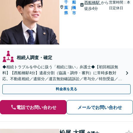
千
船
西船橋駅
から
営業時間：本
葉
橋
|
日定休日
徒歩4分
県
市
相続人調査・確定
◆相続トラブルを中心に扱う「相続に強い」弁護士◆【初回相談無
料】【西船橋駅4分】遺産分割（協議・調停・審判）に常時多数対
応。不動産相続／遺留分／遺言無効確認訴訟／寄与分／特別受益／使
途不明金など複雑な案件もお任せください【夜間・土日相談◎】
料金表を見る
電話でお問い合わせ
メールでお問い合わせ
松尾 太暉