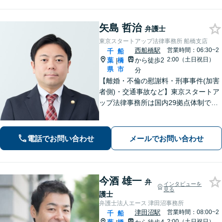
矢島 哲治
弁護士
東京スタートアップ法律事務所 船橋支店
西船橋駅
営業時間：06:30~2
千
船
2:00（土日祝日）
葉
橋
から徒歩2
|
県
市
分
【離婚・不倫の慰謝料・刑事事件(加害
者側)・交通事故など】東京スタートア
ップ法律事務所は国内29拠点体制で全
国対応！【ご自宅からの電話相談にも
対応(法律相談は完全予約制)】各分野で
専門性の高い弁護士が寄り添い解決を
電話でお問い合わせ
メールでお問い合わせ
サポートします。
今酒 雄一
弁
インタビューを
見る
護士
弁護士法人エース 津田沼事務所
津田沼駅
営業時間：08:00~2
千
船
2:00（土日祝日）