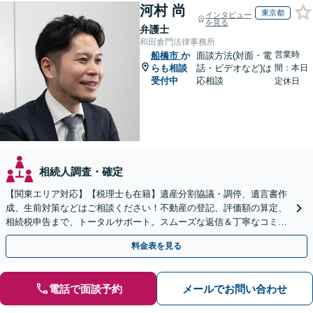
河村 尚
東京都
インタビュー
を見る
弁護士
和田倉門法律事務所
営業時
船橋市
か
面談方法(対面・電
らも相談
話・ビデオなど)は
間：本日
受付中
応相談
定休日
相続人調査・確定
【関東エリア対応】【税理士も在籍】遺産分割協議・調停、遺言書作
成、生前対策などはご相談ください！不動産の登記、評価額の算定、
相続税申告まで、トータルサポート。スムーズな返信＆丁寧なコミュ
ニケーション◎お気軽にご相談ください。
料金表を見る
電話で面談予約
メールでお問い合わせ