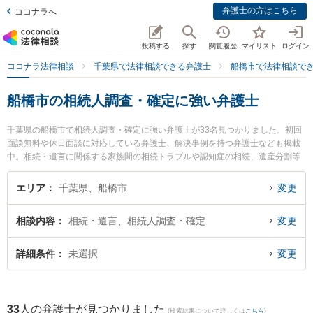
弁護士の方はこちら
ココナラへ
投稿する
探す
閲覧履歴
マイリスト
ログイン
ココナラ法律相談
千葉県で法律相談できる弁護士
船橋市で法律相談で
船橋市の相続人調査・確定に強い弁護士
千葉県の船橋市で相続人調査・確定に強い弁護士が33名見つかりました。初回
面談無料や休日面談に対応している弁護士、解決事例を持つ弁護士なども掲載
中。相続・遺言に関係する家族間の相続トラブルや認知症の相続、遺産分割等
の細かな分野での絞り込み検索もでき便利です。特に西船橋ゴール法律事務所
の田中 隼斗弁護士や藤岡法律事務所の藤岡 隆夫弁護士、ネクスパート法律事務
エリア
千葉県、船橋市
変更
所 西船橋オフィスの藤澤 周平弁護士のプロフィール情報や弁護士費用、強みな
どが注目されています。『船橋市で土日や夜間に発生した相続人調査・確定の
相談内容
相続・遺言、相続人調査・確定
変更
トラブルを今すぐに弁護士に相談したい』『相続人調査・確定のトラブル解決
の実績豊富な近くの弁護士を検索したい』『初回相談無料で相続人調査・確定
を法律相談できる船橋市内の弁護士に相談予約したい』などでお困りの相談者
詳細条件
未選択
変更
さんにおすすめです。
33
人の弁護士が見つかりました
(検索結果について詳しくは
こちら
)