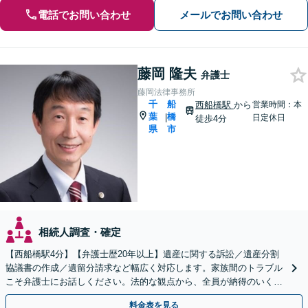
電話でお問い合わせ
メールでお問い合わせ
藤岡 隆夫
弁護士
藤岡法律事務所
千
船
西船橋駅
から
営業時間：本
葉
橋
|
日定休日
徒歩4分
県
市
相続人調査・確定
【西船橋駅4分】【弁護士歴20年以上】遺産に関する訴訟／遺産分割
協議書の作成／遺留分請求など幅広く対応します。家族間のトラブル
こそ弁護士にお話しください。法的な観点から、全員が納得のいく解
決へ尽力いたします【土日相談可能】
料金表を見る