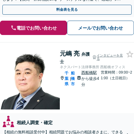
ピーディーにまごころを持って対応させて頂きます。
料金表を見る
電話でお問い合わせ
メールでお問い合わせ
元嶋 亮
弁護
インタビューを見
る
士
ネクスパート法律事務所 西船橋オフィス
西船橋駅
営業時間：09:00~2
千
船
1:00（土日祝日）
葉
橋
から徒歩4
|
県
市
分
相続人調査・確定
【相続の無料相談受付中】相続問題でお悩みの相談者さまに、できる