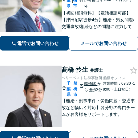
葉
橋
から徒歩4
|
県
市
分
【初回相談無料】【電話相談可能】
【津田沼駅徒歩4分】離婚・男女問題/
交通事故/相続などの問題に注力してい
ます。是非一度ご相談ください。
電話でお問い合わせ
メールでお問い合わせ
髙橋 怜生
弁護士
ベリーベスト法律事務所 船橋オフィス
千
船
船橋駅
か
営業時間：09:30~1
葉
橋
|
8:00（土日祝日）
ら徒歩3分
県
市
【離婚・刑事事件・労働問題・交通事
故など幅広く対応】各分野の専門チー
ムがお客様をサポートします。