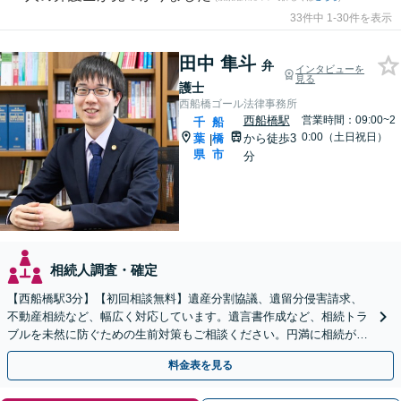
33件中 1-30件を表示
田中 隼斗
弁
インタビューを
見る
護士
西船橋ゴール法律事務所
西船橋駅
営業時間：09:00~2
千
船
0:00（土日祝日）
葉
橋
から徒歩3
|
県
市
分
相続人調査・確定
【西船橋駅3分】【初回相談無料】遺産分割協議、遺留分侵害請求、
不動産相続など、幅広く対応しています。遺言書作成など、相続トラ
ブルを未然に防ぐための生前対策もご相談ください。円満に相続が終
えられるよう、全力でサポートいたします。
料金表を見る