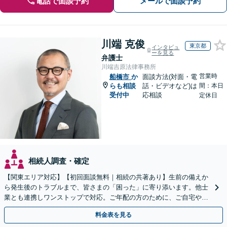
電話で面談予約
メールで面談予約
川端 克俊
東京都
インタビュ
ーを見る
弁護士
川端吉原法律事務所
営業時
船橋市
か
面談方法(対面・電
らも相談
話・ビデオなど)は
間：本日
受付中
応相談
定休日
相続人調査・確定
【関東エリア対応】【初回面談無料｜相続の共著あり】生前の備えか
ら発生後のトラブルまで、皆さまの「困った」に寄り添います。他士
業とも連携しワンストップで対応。ご年配の方のために、ご自宅やご
近所への出張相談も実施【秘密厳守｜休日・夜間相談可】
料金表を見る