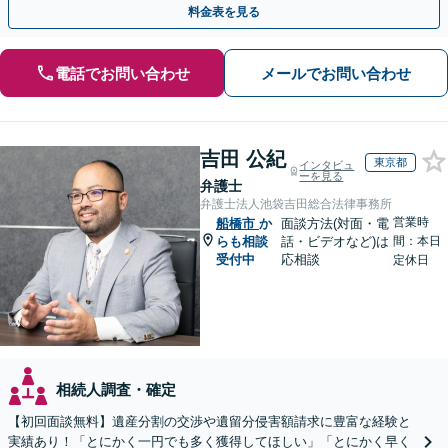
料金表を見る
電話でお問い合わせ
メールでお問い合わせ
吉田 公紀
東京都
インタビュ
ーを見る
弁護士
弁護士法人池袋吉田総合法律事務所
営業時
船橋市
か
面談方法(対面・電
らも相談
話・ビデオなど)は
間：本日
受付中
応相談
定休日
相続人調査・確定
【初回面談無料】遺産分割の交渉や遺留分侵害額請求に豊富な経験と
実績あり！「とにかく一円でも多く獲得してほしい」「とにかく早く