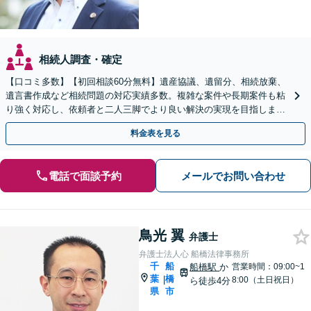
相続人調査・確定
【口コミ多数】【初回相談60分無料】遺産協議、遺留分、相続放棄、
遺言書作成など相続問題の対応実績多数。複雑な案件や長期案件も粘
り強く対応し、依頼者と二人三脚でより良い解決の実現を目指します
【夜間相談可】【船橋駅7分】
料金表を見る
電話で面談予約
メールでお問い合わせ
鳥光 翼
弁護士
弁護士法人心 船橋法律事務所
千
船
船橋駅
か
営業時間：09:00~1
葉
橋
|
8:00（土日祝日）
ら徒歩4分
県
市