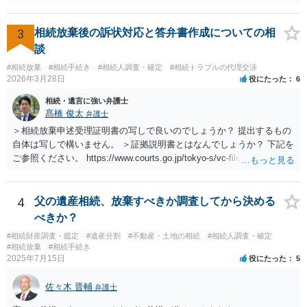
3
相続放棄後の訴状対応と答弁書作成についての相
談
#相続放棄
#相続手続き
#相続人調査・確定
#相続トラブルの代理交渉
2026年3月28日
役にたった
6
相続・遺言に強い弁護士
髙橋 俊太
弁護士
＞相続放棄申述受理証明書の写しで良いのでしょうか？ 提出するもの
自体は写しで構いません。 ＞証拠説明書とはなんでしょうか？ 下記を
ご参照ください。 https://www.courts.go.jp/tokyo-s/vc-files/tokyo-s/file/
14-1kisairei.pdf
4
父の遺産相続、放棄すべきか調査してから決める
べきか？
#相続財産調査・鑑定
#遺産分割
#不動産・土地の相続
#相続人調査・確定
#相続放棄
#相続手続き
2025年7月15日
役にたった
5
佐々木 晋輔
弁護士