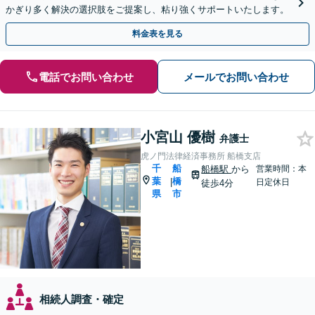
かぎり多く解決の選択肢をご提案し、粘り強くサポートいたします。
料金表を見る
電話でお問い合わせ
メールでお問い合わせ
小宮山 優樹
弁護士
虎ノ門法律経済事務所 船橋支店
千
船
船橋駅
から
営業時間：本
葉
橋
|
日定休日
徒歩4分
県
市
相続人調査・確定