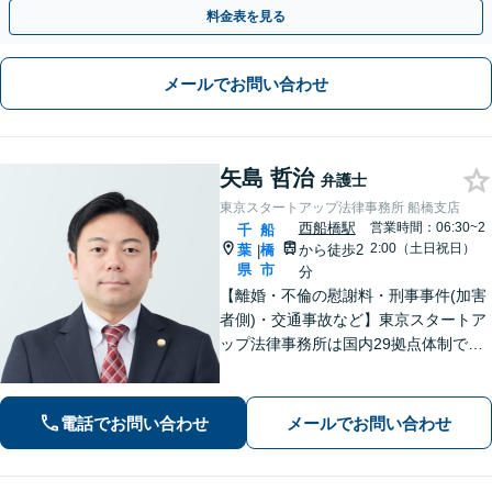
分】【初回面談無料】
料金表を見る
メールでお問い合わせ
矢島 哲治
弁護士
東京スタートアップ法律事務所 船橋支店
西船橋駅
営業時間：06:30~2
千
船
2:00（土日祝日）
葉
橋
から徒歩2
|
県
市
分
【離婚・不倫の慰謝料・刑事事件(加害
者側)・交通事故など】東京スタートア
ップ法律事務所は国内29拠点体制で全
国対応！【ご自宅からの電話相談にも
対応(法律相談は完全予約制)】各分野で
専門性の高い弁護士が寄り添い解決を
電話でお問い合わせ
メールでお問い合わせ
サポートします。