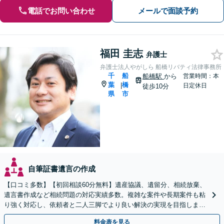
電話でお問い合わせ
メールで面談予約
福田 圭志
弁護士
弁護士法人やがしら 船橋リバティ法律事務所
千
船
船橋駅
から
営業時間：本
葉
橋
|
日定休日
徒歩10分
県
市
自筆証書遺言の作成
【口コミ多数】【初回相談60分無料】遺産協議、遺留分、相続放棄、
遺言書作成など相続問題の対応実績多数。複雑な案件や長期案件も粘
り強く対応し、依頼者と二人三脚でより良い解決の実現を目指します
【夜間相談可】【船橋駅7分】
料金表を見る