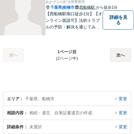
あおぞらの虹法律事務所
千葉県
船橋市
西船橋駅
から徒歩1分
|
【西船橋駅南口徒歩1分】【オ
詳細を見
ンライン面談可】法的トラブ
る
ルの予防・解決を通じてみな
さまが前向きに歩むお手伝い
ができたらうれしいです。ど
んな些細なことでも、まずは
1ページ目
お気軽にお問い合わせくださ
前へ
次へ
(2ページ中)
い。
エリア
千葉県、船橋市
変更
相談内容
相続・遺言、自筆証書遺言の作成
変更
詳細条件
未選択
変更