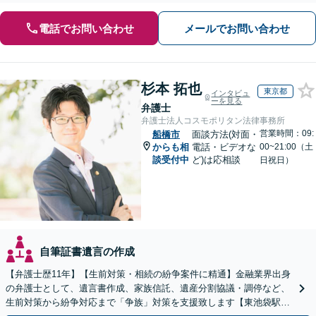
電話でお問い合わせ
メールでお問い合わせ
杉本 拓也
東京都
インタビュ
ーを見る
弁護士
弁護士法人コスモポリタン法律事務所
営業時間：09:
船橋市
面談方法(対面・
からも相
電話・ビデオな
00~21:00（土
談受付中
ど)は応相談
日祝日）
自筆証書遺言の作成
【弁護士歴11年】【生前対策・相続の紛争案件に精通】金融業界出身
の弁護士として、遺言書作成、家族信託、遺産分割協議・調停など、
生前対策から紛争対応まで「争族」対策を支援致します【東池袋駅2