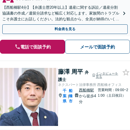
【西船橋駅4分】【弁護士歴20年以上】遺産に関する訴訟／遺産分割
協議書の作成／遺留分請求など幅広く対応します。家族間のトラブル
こそ弁護士にお話しください。法的な観点から、全員が納得のいく解
決へ尽力いたします【土日相談可能】
料金表を見る
電話で面談予約
メールで面談予約
藤澤 周平
弁
インタビューを
見る
護士
ネクスパート法律事務所 西船橋オフィス
西船橋駅
営業時間：09:00~2
千
船
1:00（土日祝日）
葉
橋
から徒歩4
|
県
市
分