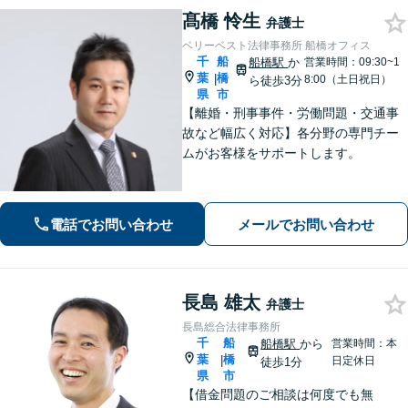
髙橋 怜生
弁護士
ベリーベスト法律事務所 船橋オフィス
千
船
船橋駅
か
営業時間：09:30~1
葉
橋
|
8:00（土日祝日）
ら徒歩3分
県
市
【離婚・刑事事件・労働問題・交通事
故など幅広く対応】各分野の専門チー
ムがお客様をサポートします。
電話でお問い合わせ
メールでお問い合わせ
長島 雄太
弁護士
長島総合法律事務所
千
船
船橋駅
から
営業時間：本
葉
橋
|
日定休日
徒歩1分
県
市
【借金問題のご相談は何度でも無