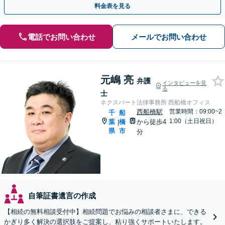
料金表を見る
電話でお問い合わせ
メールでお問い合わせ
元嶋 亮
弁護
インタビューを見
る
士
ネクスパート法律事務所 西船橋オフィス
西船橋駅
営業時間：09:00~2
千
船
1:00（土日祝日）
葉
橋
から徒歩4
|
県
市
分
自筆証書遺言の作成
【相続の無料相談受付中】相続問題でお悩みの相談者さまに、できる
かぎり多く解決の選択肢をご提案し、粘り強くサポートいたします。