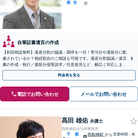
県
市
分
自筆証書遺言の作成
【初回相談無料】遺産分割の協議・調停を一任！寄与分や遺留分に配
慮されているか？相続割合のご相談も可能です。遺産分割協議／遺言
書の作成・執行／遺留分侵害請求／任意後見など、幅広く対応します
【夜間・休日面談可】【西船橋駅3分】
料金表を見る
電話でお問い合わせ
メールでお問い合わせ
髙田 雄佑
弁護士
西船橋総合法律事務所
千
船
西船橋駅
から
営業時間：本