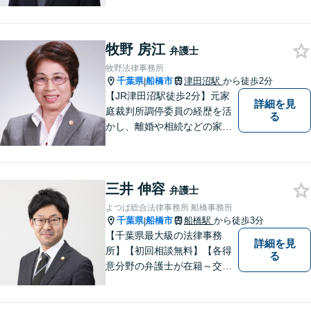
事故、労働災害、債務整理、
相続、企業法務、不動産】
【明確な費用】
牧野 房江
弁護士
牧野法律事務所
千葉県
船橋市
津田沼駅
から徒歩2分
|
【JR津田沼駅徒歩2分】元家
詳細を見
庭裁判所調停委員の経歴を活
る
かし、離婚や相続などの家事
事件に取り組んでいます。
三井 伸容
弁護士
よつば総合法律事務所 船橋事務所
千葉県
船橋市
船橋駅
から徒歩3分
|
【千葉県最大級の法律事務
詳細を見
所】【初回相談無料】【各得
る
意分野の弁護士が在籍～交通
事故、労働災害、債務整理、
相続、企業法務、不動産】