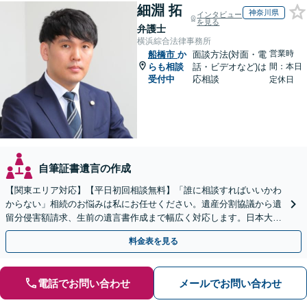
細淵 拓
神奈川県
インタビュー
を見る
弁護士
横浜綜合法律事務所
営業時
船橋市
か
面談方法(対面・電
らも相談
話・ビデオなど)は
間：本日
受付中
応相談
定休日
自筆証書遺言の作成
【関東エリア対応】【平日初回相談無料】「誰に相談すればいいかわ
からない」相続のお悩みは私にお任せください。遺産分割協議から遺
留分侵害額請求、生前の遺言書作成まで幅広く対応します。日本大通
り駅直結でアクセス良好。
料金表を見る
電話でお問い合わせ
メールでお問い合わせ