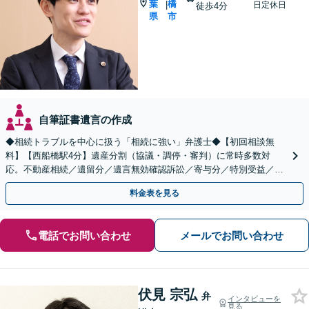
葉
橋
|
日定休日
徒歩4分
県
市
自筆証書遺言の作成
◆相続トラブルを中心に扱う「相続に強い」弁護士◆【初回相談無
料】【西船橋駅4分】遺産分割（協議・調停・審判）に常時多数対
応。不動産相続／遺留分／遺言無効確認訴訟／寄与分／特別受益／使
途不明金など複雑な案件もお任せください【夜間・土日相談◎】
料金表を見る
電話でお問い合わせ
メールでお問い合わせ
伏見 宗弘
弁
インタビューを
見る