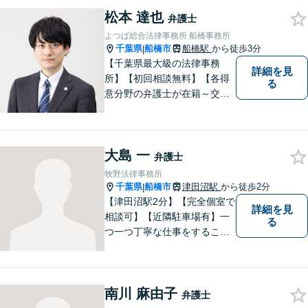
【明確な費用】
松本 達也
弁護士
よつば総合法律事務所 船橋事務所
千葉県
船橋市
船橋駅
から徒歩3分
|
【千葉県最大級の法律事務
詳細を見
所】【初回相談無料】【各得
る
意分野の弁護士が在籍～交通
事故、労働災害、債務整理、
相続、企業法務、不動産】
【明確な費用】
大島 一
弁護士
牧野法律事務所
千葉県
船橋市
津田沼駅
から徒歩2分
|
【津田沼駅2分】【完全個室で
詳細を見
相談可】【近隣駐車場有】一
る
つ一つ丁寧な仕事をすること
を心がけて、活動しておりま
す。法的な問題でお困りの際
は、お一人で悩まず、ぜひ千
南川 麻由子
葉県船橋市の牧野法律事務所
弁護士
へお気軽にご相談下さい。