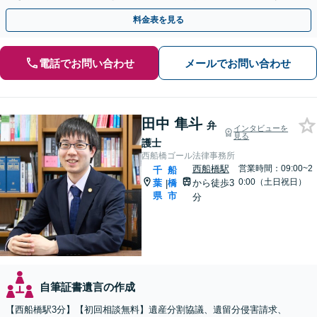
料金表を見る
電話でお問い合わせ
メールでお問い合わせ
田中 隼斗
弁
インタビューを
見る
護士
西船橋ゴール法律事務所
西船橋駅
営業時間：09:00~2
千
船
0:00（土日祝日）
葉
橋
から徒歩3
|
県
市
分
自筆証書遺言の作成
【西船橋駅3分】【初回相談無料】遺産分割協議、遺留分侵害請求、