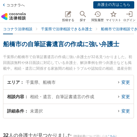
弁護士の方はこちら
ココナラへ
投稿する
探す
閲覧履歴
マイリスト
ログイン
ココナラ法律相談
千葉県で法律相談できる弁護士
船橋市で法律相談で
船橋市の自筆証書遺言の作成に強い弁護士
千葉県の船橋市で自筆証書遺言の作成に強い弁護士が32名見つかりました。初
回面談無料や休日面談に対応している弁護士、解決事例を持つ弁護士なども掲
載中。相続・遺言に関係する家族間の相続トラブルや認知症の相続、遺産分割
等の細かな分野での絞り込み検索もでき便利です。特に弁護士法人心 船橋法律
事務所の鳥光 翼弁護士や弁護士法人やがしら 船橋リバティ法律事務所の福田
エリア
千葉県、船橋市
変更
圭志弁護士、ネクスパート法律事務所 西船橋オフィスの松尾 太暉弁護士のプロ
フィール情報や弁護士費用、強みなどが注目されています。『船橋市で土日や
相談内容
相続・遺言、自筆証書遺言の作成
変更
夜間に発生した自筆証書遺言の作成のトラブルを今すぐに弁護士に相談した
い』『自筆証書遺言の作成のトラブル解決の実績豊富な近くの弁護士を検索し
たい』『初回相談無料で自筆証書遺言の作成を法律相談できる船橋市内の弁護
詳細条件
未選択
変更
士に相談予約したい』などでお困りの相談者さんにおすすめです。
32
人の弁護士が見つかりました
(検索結果について詳しくは
こちら
)