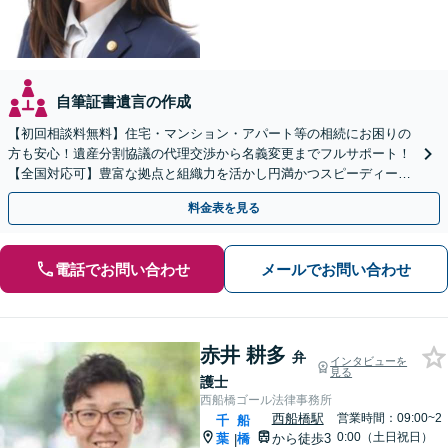
自筆証書遺言の作成
【初回相談料無料】住宅・マンション・アパート等の相続にお困りの
方も安心！遺産分割協議の代理交渉から名義変更までフルサポート！
【全国対応可】豊富な拠点と組織力を活かし円満かつスピーディーに
相続手続きをお手伝いします【取扱い実績2000件以上】
料金表を見る
電話でお問い合わせ
メールでお問い合わせ
赤井 耕多
弁
インタビューを
見る
護士
西船橋ゴール法律事務所
西船橋駅
営業時間：09:00~2
千
船
0:00（土日祝日）
葉
橋
から徒歩3
|