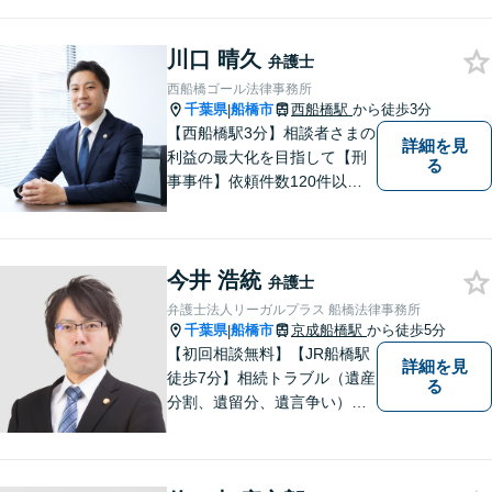
川口 晴久
弁護士
西船橋ゴール法律事務所
千葉県
船橋市
西船橋駅
から徒歩3分
|
【西船橋駅3分】相談者さまの
詳細を見
利益の最大化を目指して【刑
る
事事件】依頼件数120件以
上。複数の無罪や不起訴を獲
得した経験を活かし、最善の
解決を【離婚問題】男性側の
今井 浩統
豊富な対応実績。セカンドオ
弁護士
ピニオンも可能です【初回相
弁護士法人リーガルプラス 船橋法律事務所
談無料】【夜間／土日祝日対
千葉県
船橋市
京成船橋駅
から徒歩5分
|
応可】
【初回相談無料】【JR船橋駅
詳細を見
徒歩7分】相続トラブル（遺産
る
分割、遺留分、遺言争い）、
交通事故（被害者側）、未払
い残業代請求、労働災害に特
に力を入れています。