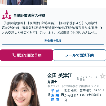
自筆証書遺言の作成
【初回相談無料】【夜間休日対応可能】【船橋駅徒歩４分】＼相談対
応は250件超／遺産分割/相続放棄/遺留分/使途不明金/遺言書作成/親族
との交渉など幅広く対応しております。相続関連でお困りの方はぜひ
一度ご相談ください。
料金表を見る
電話で面談予約
メールで面談予約
金田 美津江
インタビューを
見る
弁護士
ネクスパート法律事務所 西船橋オフィス
西船橋駅
営業時間：09:00~2
千
船
1:00（土日祝日）
葉
橋
から徒歩4
|
県
市
分