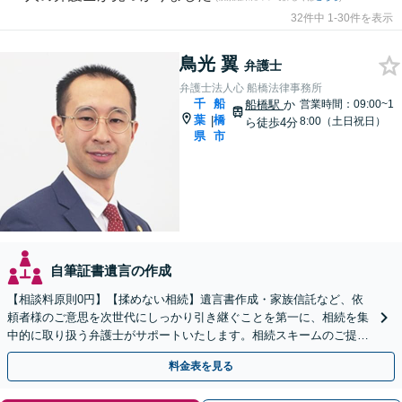
32件中 1-30件を表示
鳥光 翼
弁護士
弁護士法人心 船橋法律事務所
千
船
船橋駅
か
営業時間：09:00~1
葉
橋
|
8:00（土日祝日）
ら徒歩4分
県
市
自筆証書遺言の作成
【相談料原則0円】【揉めない相続】遺言書作成・家族信託など、依
頼者様のご意思を次世代にしっかり引き継ぐことを第一に、相続を集
中的に取り扱う弁護士がサポートいたします。相続スキームのご提案
から遺言執行まで責任を持って対応させていただきます。
料金表を見る