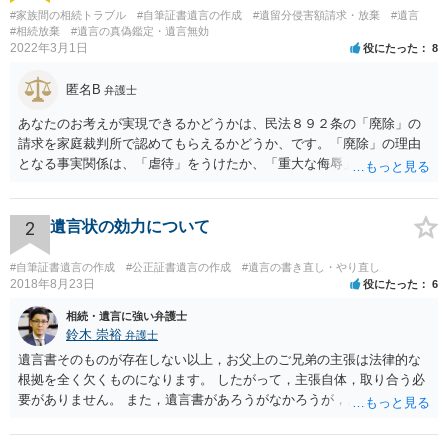
#家族間の相続トラブル
#自筆証書遺言の作成
#遺留分侵害額請求・放棄
#遺言
#相続放棄
#遺言の真偽鑑定・遺言無効
2022年3月1日
役にたった
8
匿名B
弁護士
あなたのお考えが実現できるかどうかは、民法８９２条の「廃除」の
請求を家庭裁判所で認めてもらえるかどうか、です。「廃除」の理由
となる事実関係は、「虐待」をうけたか、「重大な侮辱」を受けた
か、推定相続人たる夫に「その他著しい非行」があったか否かです。
「廃除」は遺言でも可能です（民法８９３条）。 弁護士に具体的な事
情を話して相談して、「廃除」が可能か、実際に法律相談を受けるこ
2
遺言状の効力について
とをお勧めします。
#自筆証書遺言の作成
#公正証書遺言の作成
#遺言の書き直し・やり直し
2018年8月23日
役にたった
6
相続・遺言に強い弁護士
鈴木 崇裕
弁護士
遺言書そのものが存在しない以上，お父上のご兄弟の主張は法律的な
根拠を全く欠くものになります。 したがって，主張自体，取り合う必
要がありません。 また，遺言書があろうがなかろうが，お父上のご兄
弟と面会しなければならない義務はもともとありません。 峰岸先生の
ご回答にもありますが， 代理人弁護士をたてて，その弁護士から相手