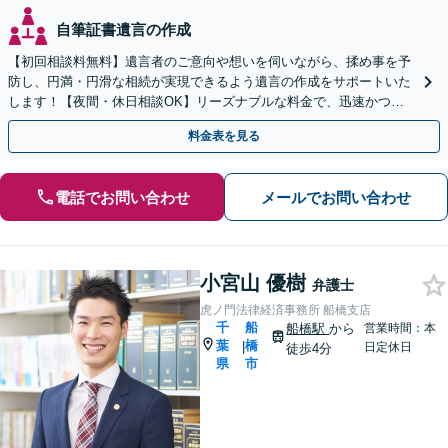
自筆証書遺言の作成
【初回相談料無料】遺言者のご意向や想いを伺いながら、揉め事を予
防し、円満・円滑な相続が実現できるよう遺言の作成をサポートいた
します！【夜間・休日相談OK】リーズナブルな料金で、迅速かつス
ピーディーにまごころを持って対応させて頂きます。
料金表を見る
電話でお問い合わせ
メールでお問い合わせ
小宮山 優樹
弁護士
虎ノ門法律経済事務所 船橋支店
千
船
船橋駅
から
営業時間：本
葉
橋
|
日定休日
徒歩4分
県
市