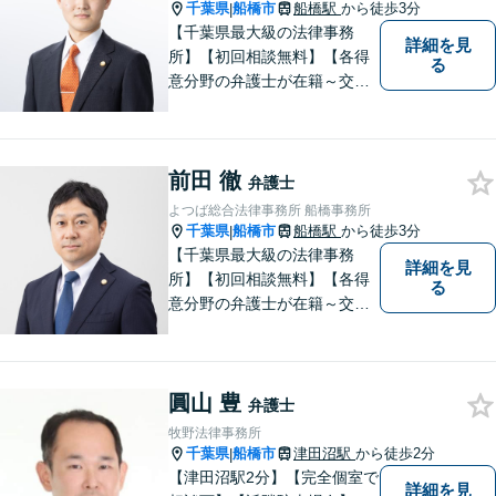
千葉県
船橋市
船橋駅
から徒歩3分
|
【千葉県最大級の法律事務
詳細を見
所】【初回相談無料】【各得
る
意分野の弁護士が在籍～交通
事故、労働災害、債務整理、
相続、企業法務、不動産】
【明確な費用】
前田 徹
弁護士
よつば総合法律事務所 船橋事務所
千葉県
船橋市
船橋駅
から徒歩3分
|
【千葉県最大級の法律事務
詳細を見
所】【初回相談無料】【各得
る
意分野の弁護士が在籍～交通
事故、労働災害、債務整理、
相続、企業法務、不動産】
【明確な費用】
圓山 豊
弁護士
牧野法律事務所
千葉県
船橋市
津田沼駅
から徒歩2分
|
【津田沼駅2分】【完全個室で
詳細を見