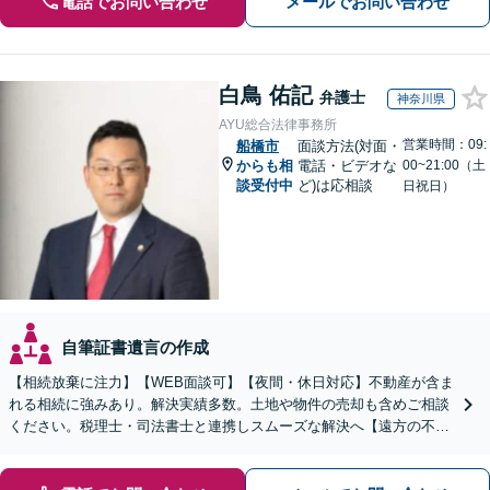
電話でお問い合わせ
メールでお問い合わせ
白鳥 佑記
弁護士
神奈川県
AYU総合法律事務所
営業時間：09:
船橋市
面談方法(対面・
からも相
電話・ビデオな
00~21:00（土
談受付中
ど)は応相談
日祝日）
自筆証書遺言の作成
【相続放棄に注力】【WEB面談可】【夜間・休日対応】不動産が含ま
れる相続に強みあり。解決実績多数。土地や物件の売却も含めご相談
ください。税理士・司法書士と連携しスムーズな解決へ【遠方の不動
産もご相談ください】【初回相談30分1000円】