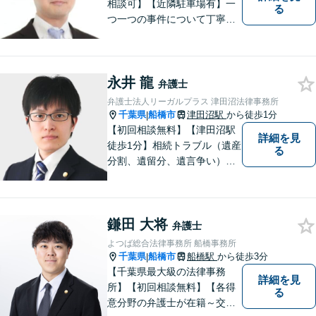
相談可】【近隣駐車場有】一
る
つ一つの事件について丁寧に
取り組んでまいります。法的
な問題でお困りの際は、お一
人で悩まず、ぜひ千葉県船橋
永井 龍
市の牧野法律事務所へお気軽
弁護士
にご相談下さい。
弁護士法人リーガルプラス 津田沼法律事務所
千葉県
船橋市
津田沼駅
から徒歩1分
|
【初回相談無料】【津田沼駅
詳細を見
徒歩1分】相続トラブル（遺産
る
分割、遺留分、遺言争い）、
交通事故（被害者側）、離
婚・不貞慰謝料、労働災害に
特に力を入れています。
鎌田 大将
弁護士
よつば総合法律事務所 船橋事務所
千葉県
船橋市
船橋駅
から徒歩3分
|
【千葉県最大級の法律事務
詳細を見
所】【初回相談無料】【各得
る
意分野の弁護士が在籍～交通