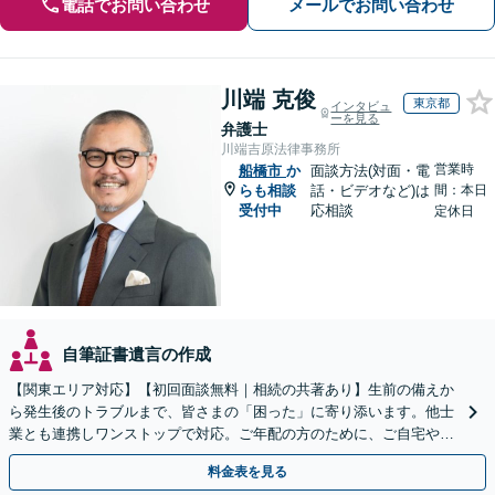
電話でお問い合わせ
メールでお問い合わせ
川端 克俊
東京都
インタビュ
ーを見る
弁護士
川端吉原法律事務所
営業時
船橋市
か
面談方法(対面・電
らも相談
話・ビデオなど)は
間：本日
受付中
応相談
定休日
自筆証書遺言の作成
【関東エリア対応】【初回面談無料｜相続の共著あり】生前の備えか
ら発生後のトラブルまで、皆さまの「困った」に寄り添います。他士
業とも連携しワンストップで対応。ご年配の方のために、ご自宅やご
近所への出張相談も実施【秘密厳守｜休日・夜間相談可】
料金表を見る