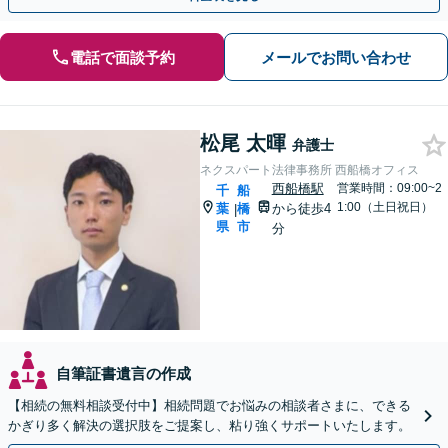
電話で面談予約
メールでお問い合わせ
松尾 太暉
弁護士
ネクスパート法律事務所 西船橋オフィス
西船橋駅
営業時間：09:00~2
千
船
1:00（土日祝日）
葉
橋
から徒歩4
|
県
市
分
自筆証書遺言の作成
【相続の無料相談受付中】相続問題でお悩みの相談者さまに、できる
かぎり多く解決の選択肢をご提案し、粘り強くサポートいたします。