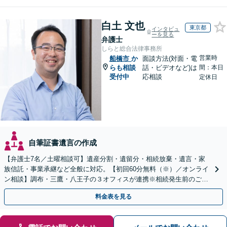
白土 文也
東京都
インタビュ
ーを見る
弁護士
しらと総合法律事務所
営業時
船橋市
か
面談方法(対面・電
らも相談
話・ビデオなど)は
間：本日
受付中
応相談
定休日
自筆証書遺言の作成
【弁護士7名／土曜相談可】遺産分割・遺留分・相続放棄・遺言・家
族信託・事業承継など全般に対応。【初回60分無料（※）／オンライ
ン相談】調布・三鷹・八王子の３オフィスが連携※相続発生前のご相
談など有料相談になるものもございます。
料金表を見る