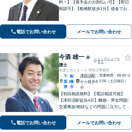
料！】【着手金の分割払い可】【即日
相談可】【船橋駅徒歩1分】借金でお悩
みの方は、まずは一度お気軽にご相談
下さい。
電話でお問い合わせ
メールでお問い合わせ
今酒 雄一
弁
インタビューを
見る
護士
弁護士法人エース 津田沼事務所
津田沼駅
営業時間：08:00~2
千
船
2:00（土日祝日）
葉
橋
から徒歩4
|
県
市
分
【初回相談無料】【電話相談可能】
【津田沼駅徒歩4分】離婚・男女問題/
交通事故/相続などの問題に注力してい
ます。是非一度ご相談ください。
電話でお問い合わせ
メールでお問い合わせ