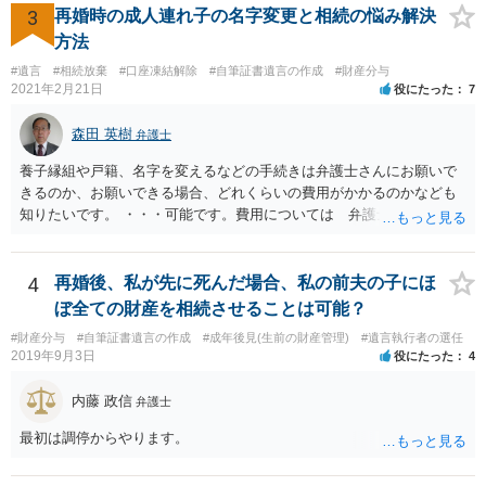
方に対して， ・相続に関する主張は法的根拠がなく，一切応じないこ
3
再婚時の成人連れ子の名字変更と相続の悩み解決
と ・今後一切の連絡をしてこないでほしいこと ・連絡を継続してくる
方法
ようであれば警察への通報や法的措置も辞さないこと などを記載した
#遺言
#相続放棄
#口座凍結解除
#自筆証書遺言の作成
#財産分与
書面を発送してもらうことがよろしいように思います。
2021年2月21日
役にたった
7
森田 英樹
弁護士
養子縁組や戸籍、名字を変えるなどの手続きは弁護士さんにお願いで
きるのか、お願いできる場合、どれくらいの費用がかかるのかなども
知りたいです。 ・・・可能です。費用については 弁護士と直接面談
の上 内容を確認し 協議の上個別に契約によって決まることになっ
ています。 やはり、成人した子のことまでごちゃごちゃ考えず、自分
の事だけ考えるべきなのでしょうか ・・・お子さんの事をまで含め良
4
再婚後、私が先に死んだ場合、私の前夫の子にほ
い解決案があればお悩みになるのは当然と言えば当然のことです。 彼
ぼ全ての財産を相続させることは可能？
と親子関係を結びたいと思っているが、名字は変えたくない・・・養
#財産分与
#自筆証書遺言の作成
#成年後見(生前の財産管理)
#遺言執行者の選任
子縁組の必要があり 氏も変更することになります。 しかし 彼は成人
2019年9月3日
役にたった
4
しているとは言え、自分の子と私の連れ子、全て平等にしたいと希
望。もちろん私もそうできればと思います。 ・・・婚姻前の契約 あ
内藤 政信
弁護士
るいは 遺言書などで その意思を実現する方法はあります。 弁護
士に相談してみてください。
最初は調停からやります。