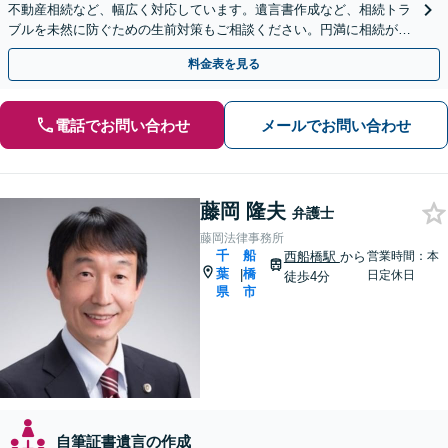
不動産相続など、幅広く対応しています。遺言書作成など、相続トラ
ブルを未然に防ぐための生前対策もご相談ください。円満に相続が終
えられるよう、全力でサポートいたします。
料金表を見る
電話でお問い合わせ
メールでお問い合わせ
藤岡 隆夫
弁護士
藤岡法律事務所
千
船
西船橋駅
から
営業時間：本
葉
橋
|
日定休日
徒歩4分
県
市
自筆証書遺言の作成