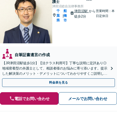
護士
津田沼総合法律事務所
千
船
津田沼駅
から
営業時間：本
葉
橋
|
日定休日
徒歩2分
県
市
自筆証書遺言の作成
【JR津田沼駅徒歩1分】【法テラス利用可】丁寧な説明に定評あり◎
地域密着型の弁護士として、相談者様のお悩みに寄り添います。提示
した解決策のメリット・デメリットについてわかりやすくご説明しま
す【初回相談無料 】【プライバシーへの配慮も安心】
料金表を見る
電話でお問い合わせ
メールでお問い合わせ