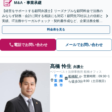
M&A・事業承継
【経営をサポートする顧問弁護士】リーズナブルな顧問料金で法務の
みならず財務・会計に関する相談にも対応！顧問先70社以上の信頼と
実績、IT法務やリーガルチェック・契約書作成など、企業法務全般に
ついてお気軽にご相談ください。
料金表を見る
電話でお問い合わせ
メールでお問い合わせ
髙橋 怜生
弁護士
ベリーベスト法律事務所 船橋オフィス
千
船
船橋駅
か
営業時間：09:30~1
葉
橋
|
8:00（土日祝日）
ら徒歩3分
県
市