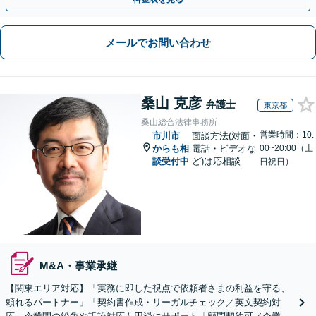
メールでお問い合わせ
桑山 克彦
弁護士
東京都
桑山総合法律事務所
営業時間：10:
市川市
面談方法(対面・
からも相
電話・ビデオな
00~20:00（土
談受付中
ど)は応相談
日祝日）
M&A・事業承継
【関東エリア対応】「実務に即した視点で依頼者さまの利益を守る、
頼れるパートナー」「契約書作成・リーガルチェック／英文契約対