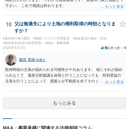
下さい。 これで相談は終わります。
10
父は無過失により土地の権利取得の時効となりま
すか？
#遺言執行者の選任
#相続トラブルの代理交渉
#借金返済の相談・交渉
#成年後見(生前の財産管理)
#M&A・事業承継
2020年4月7日
役にたった
6
森田 英樹
弁護士
取得時効の主張が認められる可能性が十分あります。 仮にそれが認め
られなくて 遺産分割協議を叔母と行うことになっても 特別受益の
主張を行うことによって 貴殿らが不動産を全てそのまま取得できる
ことが可能でしょう。
もっとみる
M&A・事業承継に関連する法律相談コラム