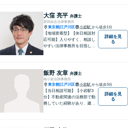
得した経験を活かし、最善の
解決を【離婚問題】男性側の
豊富な対応実績。セカンドオ
大窪 亮平
弁護士
ピニオンも可能です【初回相
原田綜合法律事務所
談無料】【夜間／土日祝日対
東京都
江戸川区
小岩駅
から徒歩1分
|
応可】
【地域密着型】【休日相談対
詳細を見
応可能】入りやすく、相談し
る
やすい法律事務所を目指して
います。離婚・男女問題／ 借
金・債務整理／交通事故／犯
罪・刑事事件など多数の分野
に対応可能。是非一度お気軽
飯野 友章
弁護士
にご相談ください。
南小岩法律事務所
東京都
江戸川区
小岩駅
から徒歩3分
|
【当日相談可能】【小岩駅3
詳細を見
分】不動産関連の法務部で勤
る
務していた経験があり、建築
やリフォームに開ける瑕疵ト
ラブル、労働問題の対応経験
が多数あります。ご依頼者様