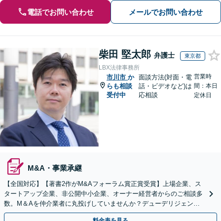
電話でお問い合わせ
メールでお問い合わせ
柴田 堅太郎
弁護士
東京都
LBX法律事務所
営業時
市川市
か
面談方法(対面・電
らも相談
話・ビデオなど)は
間：本日
受付中
応相談
定休日
M&A・事業承継
【全国対応】【著書2作がM&Aフォーラム賞正賞受賞】上場企業、ス
タートアップ企業、非公開中小企業、オーナー経営者からのご相談多
数。M＆Aを仲介業者に丸投げしていませんか？デューデリジェンス
や契約書作成・交渉はお任せください【初回無料】
料金表を見る