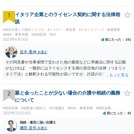
1
イタリア企業とのライセンス契約に関する法律相
談
#海外企業との契約トラブル
#メーカー・製造業
#スタートアップ・新規事業
#M&A・事業承継
#知的財産・特許
2025年6月24日
役にたった
241
並木 重伸
弁護士
その同意書や当事者間で交わさた他の書面などに準拠法に関する記載
がなければ、一般的にはライセンスする側の居住地の法律（つまりイ
タリア法）と解釈される可能性が高いですが、許諾の範囲が日本国内
に限定されているなどの事情がある場合には、日本法となる可能性も
あります。 なお、仮に日本法になるとしても、新しい会社との間で契
約が有効かどうかは、ライセンスされた権利の種類（著作権、商標
2
親と会ったことが少ない場合の介護や相続の義務
権、特許権など）や契約の時期などを見て判断する必要があります。
について
いずれにせよ具体的事情が分からないと確定的な回答は難しいと思わ
#相続放棄
#債務者の相続人
#介護施設
#M&A・事業承継
#相続放棄
れますので、弁護士に直接相談されることをお勧めします。
2020年12月14日
役にたった
42
相続・遺言に強い弁護士
磯田 直也
弁護士