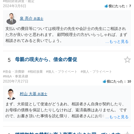
#相続財産調査・鑑定
2024年3月6日
役にたった
7
泉 亮介
弁護士
支払いの費目等については税理士の先生や会計士の先生にご相談され
た方が良いかと思われます。 顧問税理士の方がいらっしゃれば、まず
相談されてみると良いでしょう。
5
母親の現夫から、借金の督促
#借金・浪費癖
#相続放棄
#個人・プライベート
#個人・プライベート
#M&A・事業承継
2020年7月27日
役にたった
10
村山 大基
弁護士
まず、大前提として使途がどうあれ、相談者さん自身が契約したり、
お母様の債務を保証したりしなければ、返済義務はありません。 です
ので、お書き頂いた事情を読む限り、相談者さんにお母様の現夫への
返済義務はありません。 対応としては、 ・督促状を放っておく（相手
も法律相談に行けば同趣旨のことを回答されるので、裁判まではしな
いと思います） ・借りたのは母なので、私は支払いませんと伝える あ