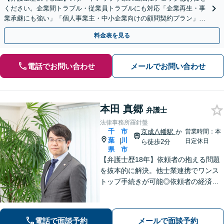
ください。企業間トラブル・従業員トラブルにも対応「企業再生・事
業承継にも強い」「個人事業主・中小企業向けの顧問契約プラン」
【休日・夜間対応】【Web相談可】
料金表を見る
電話でお問い合わせ
メールでお問い合わせ
本田 真郷
弁護士
法律事務所羅針盤
千
市
京成八幡駅
か
営業時間：本
葉
川
|
日定休日
ら徒歩2分
県
市
【弁護士歴18年】依頼者の抱える問題
を抜本的に解決。他士業連携でワンス
トップ手続きが可能◎依頼者の経済
的・時間的負担を抑え、早期解決を目
指します。【相続・遺言】FP資格保
持。相続トラブルのみならず税金・登
電話で面談予約
メールで面談予約