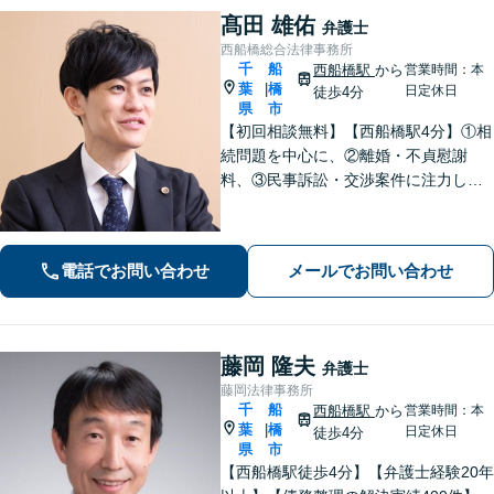
髙田 雄佑
弁護士
西船橋総合法律事務所
千
船
西船橋駅
から
営業時間：本
葉
橋
|
日定休日
徒歩4分
県
市
【初回相談無料】【西船橋駅4分】①相
続問題を中心に、②離婚・不貞慰謝
料、③民事訴訟・交渉案件に注力して
おります。「一日も早く平穏な日常に
戻ることができるよう」代表弁護士が
直接、初回相談から解決まで一貫して
電話でお問い合わせ
メールでお問い合わせ
丁寧にサポートいたします。【夜間・
土日相談◎】
藤岡 隆夫
弁護士
藤岡法律事務所
千
船
西船橋駅
から
営業時間：本
葉
橋
|
日定休日
徒歩4分
県
市
【西船橋駅徒歩4分】【弁護士経験20年