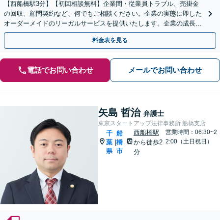
【西船橋駅3分】【初回相談無料】企業間・従業員トラブル、売掛金
の回収、顧問契約など、何でもご相談ください。企業の実態に即した
オーダーメイドのリーガルサービスを提供いたします。企業の成長を
後押しできるように、精一杯サポートいたします。
料金表を見る
電話でお問い合わせ
メールでお問い合わせ
矢島 哲治
弁護士
東京スタートアップ法律事務所 船橋支店
西船橋駅
営業時間：06:30~2
千
船
2:00（土日祝日）
葉
橋
から徒歩2
|
県
市
分