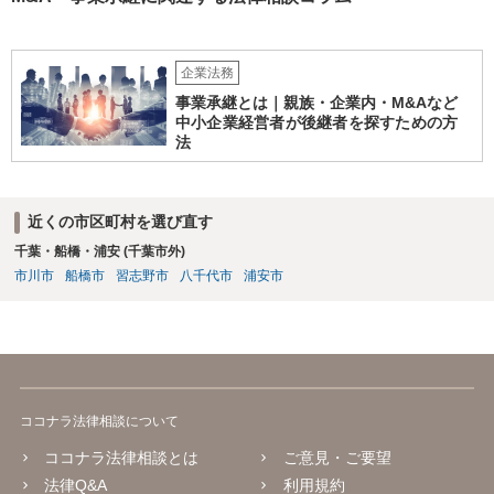
企業法務
事業承継とは｜親族・企業内・M&Aなど
中小企業経営者が後継者を探すための方
法
近くの市区町村を選び直す
千葉・船橋・浦安 (千葉市外)
市川市
船橋市
習志野市
八千代市
浦安市
ココナラ法律相談について
ココナラ法律相談とは
ご意見・ご要望
法律Q&A
利用規約