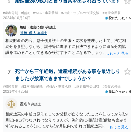
6
婚姻無効の裁判と言う言葉を出され困っています
たりが良いと思います。
#遺産分割
#協議
#M&A・事業承継
#相続トラブルの代理交渉
#売掛金回収
2024年10月14日
役にたった
5
相続・遺言に強い弁護士
髙橋 俊太
弁護士
相続財産の内容、息子側弁護士の主張・要求を整理した上で、法定相
続分を参照しながら、調停等に進まずに解決できるように遺産分割協
議を進めることができるか検討することになるでしょう。少なくとも
現時点で、【会社(現在私が取締役になりました)は要らないから全ての
遺産をまとめて現金でくれ】という要求に応じる必要はありません。
7
死亡から三年経過。遺産相続がある事を最近しり
ましたが放棄できますでしょうか？
#相続放棄
#口座凍結解除
#M&A・事業承継
#遅延損害金回収
#督促の停止
2021年4月25日
役にたった
6
匿名A
弁護士
相続放棄の申述は原則としてお父様が亡くなったことを知ってから3か
月以内に行わなければなりませんが、例外的に相続財産(債務も含みま
す)があることを知ってから3か月以内であれば相続放棄の申述が認め
られる可能性もありますので、通知が届いたのが3か月以内の話なので