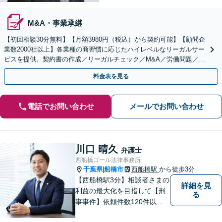
M&A・事業承継
【初回相談30分無料】【月額3980円（税込）から契約可能】【顧問企
業数2000社以上】各業種の商習慣に応じたハイレベルなリーガルサー
ビスを提供。契約書の作成／リーガルチェック／M&A／労働問題／知
的財産等、お任せください【他士業連携可能】
料金表を見る
電話でお問い合わせ
メールでお問い合わせ
川口 晴久
弁護士
西船橋ゴール法律事務所
千葉県
船橋市
西船橋駅
から徒歩3分
|
【西船橋駅3分】相談者さまの
詳細を見
利益の最大化を目指して【刑
る
事事件】依頼件数120件以
上。複数の無罪や不起訴を獲