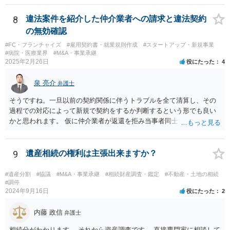
したら、早急に家裁に行って相続放棄の申述をしたい旨告げて必要な
書類を提出されることをおすすめいたします。 なお、お父様の債務が
8
違法案件を紹介した仲介業者への請求と違法契約
他にもあるかもしれないというリスクを考えますと、相続放棄の申述
の無効確認
にあたっては、法テラスの無料相談等を利用して弁護士に相談するこ
#FC・フランチャイズ
#雇用契約書・就業規則作成
#スタートアップ・新規事業
とも十分考えられるかと存じます。また、ご記載いただいた事実関係
#病院・医療業界
#M&A・事業承継
を拝見するかぎり、再婚相手のかたは既に相続放棄をされている可能
2025年2月26日
役にたった
4
性があるかもしれません。
泉 亮介
弁護士
そうですね。一旦以前の契約関係に伴うトラブルを全て清算し、その
過程での対応によって新規で契約をするか判断するという形でも良い
かと思われます。 仮に仲介業者が返還を拒み当事者同士での解決が困
難となった場合は個別に弁護士に相談されると良いでしょう。
9
遺産相続の権利は主張出来ますか？
#遺産分割
#協議
#M&A・事業承継
#相続財産調査・鑑定
#不動産・土地の相続
#調停
2024年9月16日
役にたった
2
内藤 政信
弁護士
相続分がわかります。 それから資産調査です。 直接専門家に相談して