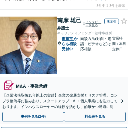
3件中 1-3件を表示
南摩 雄己
東京都
インタビュ
ーを見る
弁護士
キャリアディフェンダー法律事務所
営業時
市川市
か
面談方法(対面・電
らも相談
話・ビデオなど)は
間：本日
受付中
応相談
定休日
M&A・事業承継
【企業法務取扱15年以上の実績】企業の発展支援とリスク管理、コン
プラ整備等に強みあり。スタートアップ・AI・個人事業にも注力して
おります。インハウスローヤーの経験を活かし、的確かつ迅速に対処
します【オンライン面談対応】【夜間・休日の相談可】
事例を見る(2件)
料金表を見る