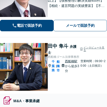
以上】【債務整理の解決実績400件】
【相続・遺言問題の実績豊富】【不動
産について豊富な経験】地元密着で相
続・不動産問題も最後まできめ細かく
親身にサポートし解決へ。【企業勤め
電話で面談予約
メールで面談予約
経験有の弁護士】
田中 隼斗
弁護
インタビューを見
る
士
西船橋ゴール法律事務所
西船橋駅
営業時間：09:00~2
千
船
0:00（土日祝日）
葉
橋
から徒歩3
|
県
市
分
M&A・事業承継