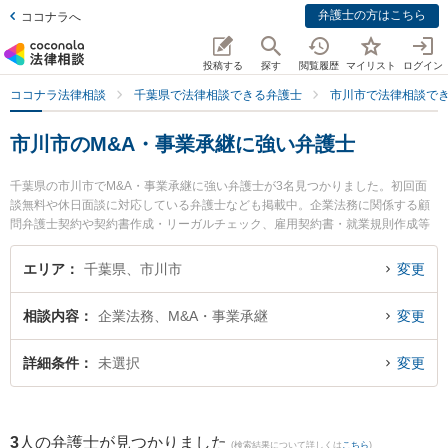
弁護士の方はこちら
ココナラへ
投稿する
探す
閲覧履歴
マイリスト
ログイン
ココナラ法律相談
千葉県で法律相談できる弁護士
市川市で法律相談で
市川市のM&A・事業承継に強い弁護士
千葉県の市川市でM&A・事業承継に強い弁護士が3名見つかりました。初回面
談無料や休日面談に対応している弁護士なども掲載中。企業法務に関係する顧
問弁護士契約や契約書作成・リーガルチェック、雇用契約書・就業規則作成等
の細かな分野での絞り込み検索もでき便利です。特に法律事務所羅針盤の本田
真郷弁護士やアトラス綜合法律事務所の本宮 秀樹弁護士、市川妙典法律事務所
エリア
千葉県、市川市
変更
の牧 成明弁護士のプロフィール情報や弁護士費用、強みなどが注目されていま
す。『市川市で土日や夜間に発生したM&A・事業承継のトラブルを今すぐに弁
相談内容
企業法務、M&A・事業承継
変更
護士に相談したい』『M&A・事業承継のトラブル解決の実績豊富な近くの弁護
士を検索したい』『初回相談無料でM&A・事業承継を法律相談できる市川市内
の弁護士に相談予約したい』などでお困りの相談者さんにおすすめです。
詳細条件
未選択
変更
3
人の弁護士が見つかりました
(検索結果について詳しくは
こちら
)