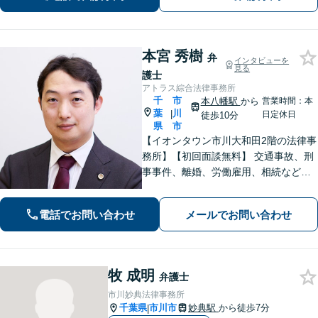
記まで対応【マンション管理士】
本宮 秀樹
弁
インタビューを
見る
護士
アトラス綜合法律事務所
千
市
本八幡駅
から
営業時間：本
葉
川
|
日定休日
徒歩10分
県
市
【イオンタウン市川大和田2階の法律事
務所】【初回面談無料】 交通事故、刑
事事件、離婚、労働雇用、相続などの
トラブルはご相談ください。 【弁護士
経験15年以上】依頼者様に寄り添い、
電話でお問い合わせ
メールでお問い合わせ
解決へと導きます【電話相談可】【本
八幡駅9分】
牧 成明
弁護士
市川妙典法律事務所
千葉県
市川市
妙典駅
から徒歩7分
|