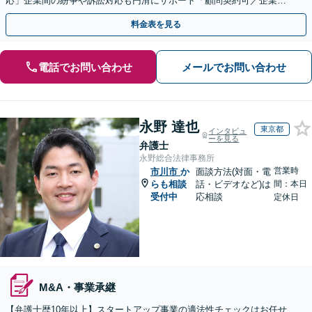
応」企業間の紛争や訴訟対応も円滑にサポート「顧問契約可／企業規
模や業種に応じて柔軟にカスタマイズ」【休日・夜間相談可】
料金表を見る
電話でお問い合わせ
メールでお問い合わせ
永野 達也
東京都
インタビュ
ーを見る
弁護士
永野総合法律事務所
営業時
市川市
か
面談方法(対面・電
らも相談
話・ビデオなど)は
間：本日
受付中
応相談
定休日
M&A・事業承継
【弁護士歴10年以上】スタートアップ事業の適法性チェックはお任せ