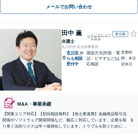
メールでお問い合わせ
田中 薫
東京都
インタビュー
を見る
弁護士
丸の内中央法律事務所
営業時
市川市
か
面談方法(対面・電
らも相談
話・ビデオなど)は
間：本日
受付中
応相談
定休日
M&A・事業承継
【関東エリア対応】【初回相談無料】【他士業連携】金融商品取引法
関係やソフトウェア開発関係など、幅広く対応しています。企業を取
り巻く法的リスクは年々複雑化しています。トラブルを防ぐために
も、少しでも不安や疑問を感じた段階でご相談ください。