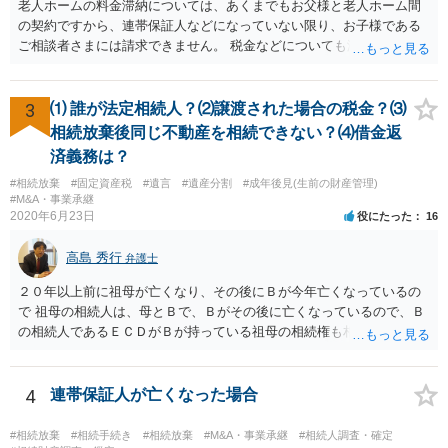
老人ホームの料金滞納については、あくまでもお父様と老人ホーム間
の契約ですから、連帯保証人などになっていない限り、お子様である
ご相談者さまには請求できません。 税金などについても滞納している
のはお父様ですから、お子様に請求が来ることはありません。 生活保
護受給の際に扶養できないかという連絡が役所から来ますが、できな
い旨回答すればそれまでです。 相続が開始した場合については先述の
3
⑴ 誰が法定相続人？⑵譲渡された場合の税金？⑶
通りです。 民法上の扶養義務はご相談者さまがお考えのほど強いもの
相続放棄後同じ不動産を相続できない？⑷借金返
ではありません。 あくまでも、余力の範囲で認められるものです。 親
済義務は？
の介護は子供がみるという民法の条文はありません。 また、親に対す
#相続放棄
#固定資産税
#遺言
#遺産分割
#成年後見(生前の財産管理)
る扶養義務は配偶者や子に対する扶養義務に比べて弱いものです。 生
#M&A・事業承継
まれてすぐ両親が離婚し、その後会っていなかったという事情も、扶
2020年6月23日
役にたった
16
養義務の順位を下げる一つの理由になります。
高島 秀行
弁護士
２０年以上前に祖母が亡くなり、その後にＢが今年亡くなっているの
で 祖母の相続人は、母とＢで、Ｂがその後に亡くなっているので、Ｂ
の相続人であるＥＣＤがＢが持っている祖母の相続権も相続すること
となります。 したがって、遺産分割協議するにも、相続放棄するにも
Ｅも行う必要があります。 Ｂの配偶者であるＥは常にＢの相続人とな
ります。
4
連帯保証人が亡くなった場合
#相続放棄
#相続手続き
#相続放棄
#M&A・事業承継
#相続人調査・確定