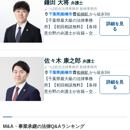
と一緒に考え、最適な解決策
鎌田 大将
弁護士
をご提案いたします。 どんな
よつば総合法律事務所 船橋事務所
ことでもお気軽にご相談くだ
千葉県
船橋市
船橋駅
から徒歩3分
|
さい。
【千葉県最大級の法律事務
詳細を見
所】【初回相談無料】【各得
る
意分野の弁護士が在籍～交通
事故、労働災害、債務整理、
相続、企業法務、不動産】
【明確な費用】
佐々木 康之郎
弁護士
よつば総合法律事務所 船橋事務所
千葉県
船橋市
船橋駅
から徒歩3分
|
【千葉県最大級の法律事務
詳細を見
所】【初回相談無料】【各得
る
意分野の弁護士が在籍～交通
事故、労働災害、債務整理、
相続、企業法務、不動産】
【明確な費用】
M&A・事業承継の法律Q&Aランキング