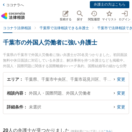
弁護士の方はこちら
ココナラへ
投稿する
探す
閲覧履歴
マイリスト
ログイン
ココナラ法律相談
千葉県で法律相談できる弁護士
千葉市で法律相談で
千葉市の外国人労働者に強い弁護士
千葉県の千葉市で外国人労働者に強い弁護士が20名見つかりました。初回面談
無料や休日面談に対応している弁護士、解決事例を持つ弁護士なども掲載中。
外国人・国際問題に関係する国際離婚やハーグ条約、国際結婚等の細かな分野
での絞り込み検索もでき便利です。特に藤井・滝沢綜合法律事務所の德田 裕哉
弁護士やあらた国際法律事務所の沼倉 悠弁護士、竹中法律事務所の竹中 恵弁護
エリア
千葉県、千葉市中央区、千葉市花見川区、千葉市稲毛区、千葉市若葉区、千葉市緑区、千葉市美浜区
変更
士のプロフィール情報や弁護士費用、強みなどが注目されています。『千葉市
で土日や夜間に発生した外国人労働者のトラブルを今すぐに弁護士に相談した
相談内容
外国人・国際問題、外国人労働者
変更
い』『外国人労働者のトラブル解決の実績豊富な近くの弁護士を検索したい』
『初回相談無料で外国人労働者を法律相談できる千葉市内の弁護士に相談予約
したい』などでお困りの相談者さんにおすすめです。
詳細条件
未選択
変更
20
人の弁護士が見つかりました
(検索結果について詳しくは
こちら
)