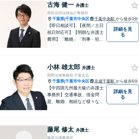
古海 健一
え全力で実行します。まずは
弁護士
ご相談ください。
県民合同法律会計事務所
千葉県
千葉市中央区
千葉中央駅
から徒歩1分
|
【即日相談可】【夜間／土日
詳細を見
祝日対応可】【明朗な弁護士
る
費用】「離婚」「刑事・犯罪
弁護」「労働」「交通事故」
「借金問題」に注力しており
ます。民事・家事・刑事を扱
小林 雄太郎
う弁護士です。弁護士と税理
弁護士
士が様々な専門家と連携して
岡野法律事務所 千葉支店
ワンストップで問題解決しま
千葉県
千葉市中央区
京成千葉駅
から徒歩6分
|
す。
【中四国九州最大級の弁護士
詳細を見
事務所】交通事故、借金問
る
題、離婚、相続など様々な問
題について、「何度でも無
料」の相談を行っています！
まずはお気軽にご相談くださ
藤尾 修太
い！
弁護士
藤尾法律事務所