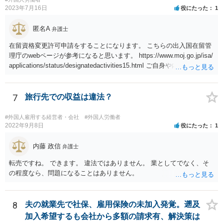
2023年7月16日
役にたった
1
匿名A
弁護士
在留資格変更許可申請をすることになります。 こちらの出入国在留管
理庁のwebページが参考になると思います。 https://www.moj.go.jp/isa/
applications/status/designatedactivities15.html ご自身や内定先企業で
の申請ができない又は難しいのであれば、申請取次者の承認を受けて
いる弁護士や行政書士に相談されるのが良いです。
7
旅行先での収益は違法？
#外国人雇用する経営者・会社
#外国人労働者
2022年9月8日
役にたった
1
内藤 政信
弁護士
転売ですね。 できます。 違法ではありません。 業としてでなく、そ
の程度なら、問題になることはありません。
8
夫の就業先で社保、雇用保険の未加入発覚。遡及
加入希望するも会社から多額の請求有、解決策は