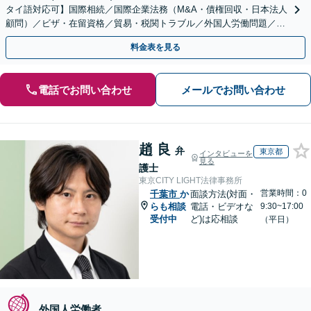
タイ語対応可】国際相続／国際企業法務（M&A・債権回収・日本法人
顧問）／ビザ・在留資格／貿易・税関トラブル／外国人労働問題／外
国人刑事事件など、幅広いご相談に対応可能
料金表を見る
電話でお問い合わせ
メールでお問い合わせ
趙 良
弁
東京都
インタビューを
見る
護士
東京CITY LIGHT法律事務所
営業時間：0
千葉市
か
面談方法(対面・
らも相談
電話・ビデオな
9:30~17:00
受付中
ど)は応相談
（平日）
外国人労働者