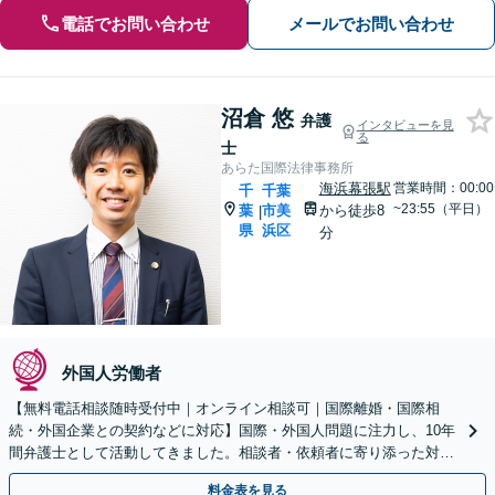
電話でお問い合わせ
メールでお問い合わせ
沼倉 悠
弁護
インタビューを見
る
士
あらた国際法律事務所
海浜幕張駅
営業時間：00:00
千
千葉
~23:55（平日）
葉
市美
から徒歩8
|
県
浜区
分
外国人労働者
【無料電話相談随時受付中｜オンライン相談可｜国際離婚・国際相
続・外国企業との契約などに対応】国際・外国人問題に注力し、10年
間弁護士として活動してきました。相談者・依頼者に寄り添った対応
を心がけ、依頼者と二人三脚で解決へと導きます。
料金表を見る