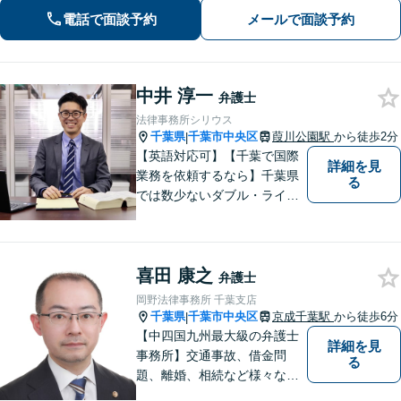
【債権回収】売掛金の回収はお任せ
電話で面談予約
メールで面談予約
【葭川公園駅5分／千葉中央駅10分】
中井 淳一
弁護士
法律事務所シリウス
千葉県
千葉市中央区
葭川公園駅
から徒歩2分
|
【英語対応可】【千葉で国際
詳細を見
業務を依頼するなら】千葉県
る
では数少ないダブル・ライセ
ンス（日本／英国）を有する
弁護士として、英語での事件
処理が必要な事件や国際性を
喜田 康之
有する紛争に幅広く対応【英
弁護士
文契約書の作成・チェック】
岡野法律事務所 千葉支店
【千葉中央3分】
千葉県
千葉市中央区
京成千葉駅
から徒歩6分
|
【中四国九州最大級の弁護士
詳細を見
事務所】交通事故、借金問
る
題、離婚、相続など様々な問
題について、「何度でも無