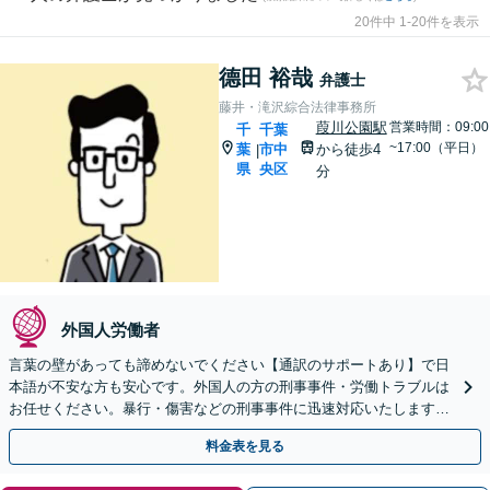
20件中 1-20件を表示
德田 裕哉
弁護士
藤井・滝沢綜合法律事務所
葭川公園駅
営業時間：09:00
千
千葉
~17:00（平日）
葉
市中
から徒歩4
|
県
央区
分
外国人労働者
言葉の壁があっても諦めないでください【通訳のサポートあり】で日
本語が不安な方も安心です。外国人の方の刑事事件・労働トラブルは
お任せください。暴行・傷害などの刑事事件に迅速対応いたします。
【事前予約で休日・夜間面談可】
料金表を見る