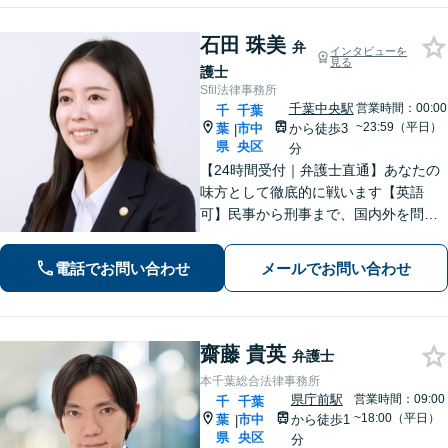
石田 珠美
弁
インタビューを
見る
護士
Sfil法律事務所
千葉中央駅
営業時間：00:00
千
千葉
~23:59（平日）
葉
市中
から徒歩3
|
県
央区
分
【24時間受付｜弁護士直通】あなたの
味方として徹底的に戦います【英語
可】民事から刑事まで、国内外を問わ
ず幅広くサポート【IT講師経験／デジ
タル証拠・資産対応】ソーシャルワー
電話でお問い合わせ
メールでお問い合わせ
カー兼司法書士と連携【法テラス・WE
B面談可】【都内面談可】
齋藤 貴英
弁護士
本千葉総合法律事務所
県庁前駅
営業時間：09:00
千
千葉
~18:00（平日）
葉
市中
から徒歩1
|
県
央区
分