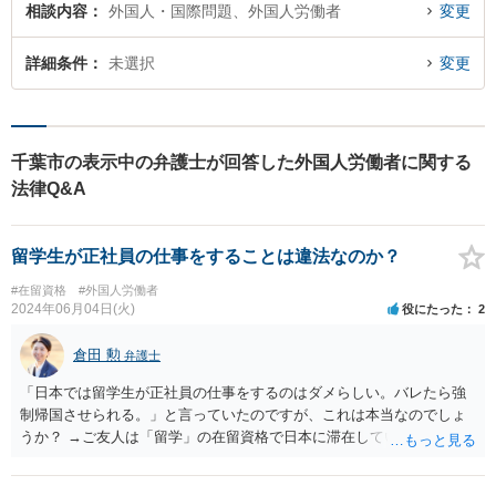
相談内容
外国人・国際問題、外国人労働者
変更
詳細条件
未選択
変更
千葉市の表示中の弁護士が回答した外国人労働者に関する
法律Q&A
留学生が正社員の仕事をすることは違法なのか？
#在留資格
#外国人労働者
2024年06月04日(火)
役にたった
2
倉田 勲
弁護士
「日本では留学生が正社員の仕事をするのはダメらしい。バレたら強
制帰国させられる。」と言っていたのですが、これは本当なのでしょ
うか？ →ご友人は「留学」の在留資格で日本に滞在していると思いま
すが、「留学」の在留資格では原則就労不可であり、週２８時間程度
の就労をするにしても「資格外活動許可」が必要です。なおそれ以上