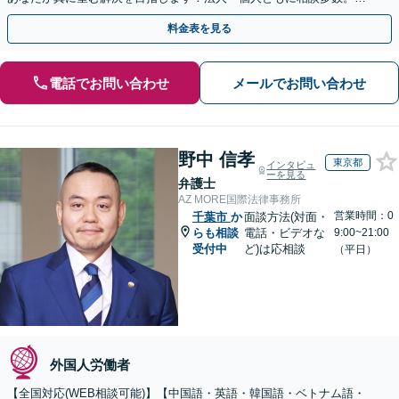
やかな連絡と粘り強い交渉を徹底【休日・夜間相談可】
料金表を見る
電話でお問い合わせ
メールでお問い合わせ
野中 信孝
東京都
インタビュ
ーを見る
弁護士
AZ MORE国際法律事務所
営業時間：0
千葉市
か
面談方法(対面・
らも相談
電話・ビデオな
9:00~21:00
受付中
ど)は応相談
（平日）
外国人労働者
【全国対応(WEB相談可能)】【中国語・英語・韓国語・ベトナム語・