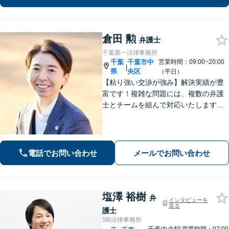
な事案でも全力で対応します。千葉県
内に限らず、関東エリア内であれば出
張可
倉田 勲
弁護士
千葉第一法律事務所
千葉
千葉市中
営業時間：09:00~20:00
|
県
央区
（平日）
【粘り強い交渉が強み】解決実績が豊
富です！複雑な問題には、複数の弁護
士とチームを組んで対応いたします。
【安心・分かりやすい料金体系】些細
なお悩みにも、丁寧に寄り添い、不安
を軽減します。まずはお気軽にご相談
ください。
電話でお問い合わせ
メールでお問い合わせ
塩澤 裕樹
弁
インタビューを
見る
護士
Sfil法律事務所