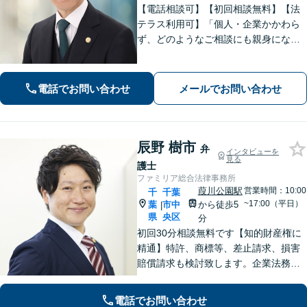
【電話相談可】【初回相談無料】【法
テラス利用可】「個人・企業かかわら
ず、どのようなご相談にも親身になっ
て対応します」企業法務／交通事故／
離婚問題／借金問題／刑事事件など、
幅広くサポート。【夜間・休日面談
電話でお問い合わせ
メールでお問い合わせ
可】【完全個室】【本千葉駅徒歩３
分】
辰野 樹市
弁
インタビューを
見る
護士
ファミリア総合法律事務所
葭川公園駅
営業時間：10:00
千
千葉
~17:00（平日）
葉
市中
から徒歩5
|
県
央区
分
初回30分相談無料です【知的財産権に
精通】特許、商標等、差止請求、損害
賠償請求も検討致します。企業法務・
顧問契約・刑事事件・離婚・相続・不
動産など分野の区別なく、複雑・特殊
電話でお問い合わせ