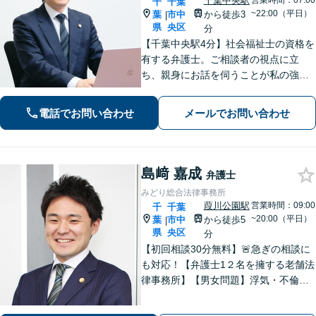
千葉中央駅
営業時間：07:00
千
千葉
~22:00（平日）
葉
市中
から徒歩3
|
県
央区
分
【千葉中央駅4分】社会福祉士の資格を
有する弁護士。ご相談者の視点に立
ち、親身にお話を伺うことが私の強み
です。「こんなことを相談してよいの
だろうか」と迷われている方でも、ま
電話でお問い合わせ
メールでお問い合わせ
ずはお気軽にご相談ください【休日・
夜間面談｜WEB面談可】
島﨑 嘉成
弁護士
みどり総合法律事務所
葭川公園駅
営業時間：09:00
千
千葉
~20:00（平日）
葉
市中
から徒歩5
|
県
央区
分
【初回相談30分無料】🚨急ぎの相談に
も対応！【弁護士1２名を擁する老舗法
律事務所】【男女問題】浮気・不倫の
慰謝料・親権問題などご相談ください
【借金問題】最適な債務整理をご提案