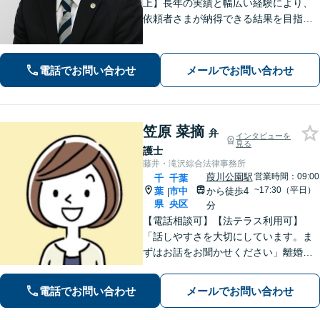
上】長年の実績と幅広い経験により、
依頼者さまが納得できる結果を目指し
て尽力します【相続・遺言】遺産分割
協議や調停など対応【不動産・住ま
い】オーナーの方からの案件を解決し
電話でお問い合わせ
メールでお問い合わせ
た実績多数【初回相談無料】
笠原 菜摘
弁
インタビューを
見る
護士
藤井・滝沢綜合法律事務所
葭川公園駅
営業時間：09:00
千
千葉
~17:30（平日）
葉
市中
から徒歩4
|
県
央区
分
【電話相談可】【法テラス利用可】
「話しやすさを大切にしています。ま
ずはお話をお聞かせください」離婚男
女問題／労働問題／借金問題／刑事事
件／相続紛争など、幅広いご相談に対
電話でお問い合わせ
メールでお問い合わせ
応が可能です。【夜間・休日面談可】
【葭川公園駅5分】