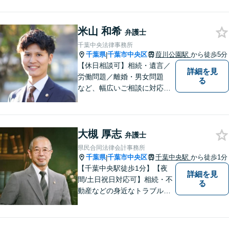
料」の相談を行っています！
まずはお気軽にご相談くださ
米山 和希
い！
弁護士
千葉中央法律事務所
千葉県
千葉市中央区
葭川公園駅
から徒歩5分
|
【休日相談可】相続・遺言／
詳細を見
労働問題／離婚・男女問題
る
など、幅広いご相談に対応。
依頼者さまに丁寧に寄り添
い、納得できる解決を目指し
ます【複数弁護士在籍】複雑
大槻 厚志
な内容の紛争も、事務所一丸
弁護士
となり解決までサポート【葭
県民合同法律会計事務所
川公園駅5分】
千葉県
千葉市中央区
千葉中央駅
から徒歩1分
|
【千葉中央駅徒歩1分】【夜
詳細を見
間/土日祝日対応可】相続・不
る
動産などの身近なトラブルに
ついて、依頼者の方のお悩み
を解決して、笑顔を取り戻し
て頂けるよう、最善の策を考