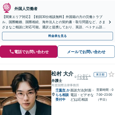
外国人労働者
【関東エリア対応】【初回30分相談無料】外国籍の方の労働トラブ
ル、国際離婚、国際相続、海外法人との契約書・取引問題など、さま
ざまなご相談に対応可能。通訳と提携しており、英語、ベトナム語、
中国語、タイ語等対応可能です（通訳料別途）。
料金表を見る
電話でお問い合わせ
メールでお問い合わせ
松村 大介
東京都
インタビュ
ーを見る
弁護士
舟渡国際法律事務所
営業時間：0
千葉市
か
面談方法(対面・
らも相談
電話・ビデオな
7:00~23:00
受付中
ど)は応相談
（平日）