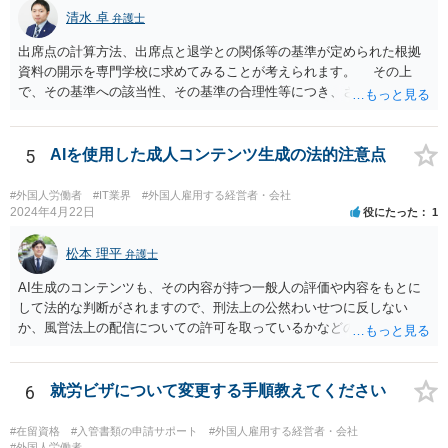
清水 卓
弁護士
出席点の計算方法、出席点と退学との関係等の基準が定められた根拠
資料の開示を専門学校に求めてみることが考えられます。 その上
で、その基準への該当性、その基準の合理性等につき、さらなる精査
をしてみる方法もあります。 さらに、もし専門学校側があなたを強
引に退学処分にした場合には、裁判等で退学処分の有効性を争うこと
が考えられます。
5
AIを使用した成人コンテンツ生成の法的注意点
#外国人労働者
#IT業界
#外国人雇用する経営者・会社
2024年4月22日
役にたった
1
松本 理平
弁護士
AI生成のコンテンツも、その内容が持つ一般人の評価や内容をもとに
して法的な判断がされますので、刑法上の公然わいせつに反しない
か、風営法上の配信についての許可を取っているかなどの検討が必要
です。また、外国籍である場合には、風営法上の許可を得られるかど
うかの問題も生じます。
6
就労ビザについて変更する手順教えてください
#在留資格
#入管書類の申請サポート
#外国人雇用する経営者・会社
#外国人労働者