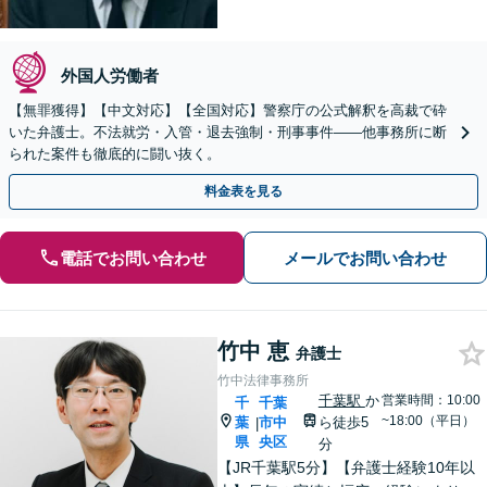
外国人労働者
【無罪獲得】【中文対応】【全国対応】警察庁の公式解釈を高裁で砕
いた弁護士。不法就労・入管・退去強制・刑事事件——他事務所に断
られた案件も徹底的に闘い抜く。
料金表を見る
電話でお問い合わせ
メールでお問い合わせ
竹中 恵
弁護士
竹中法律事務所
千葉駅
か
営業時間：10:00
千
千葉
~18:00（平日）
葉
市中
ら徒歩5
|
県
央区
分
【JR千葉駅5分】【弁護士経験10年以