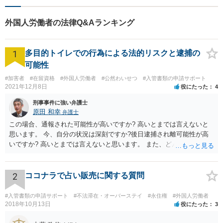
就労する場合は、就労可能なビザが必要ですので、いずれにしても就
労するにあたっては許可が必要であり、無許可の場合不法就労になり
外国人労働者の法律Q&Aランキング
ます。ご友人が不法就労しているのでしたら、退去強制事由になり得
ますし、今後の更新手続きも認められない可能性はあります。
1
多目的トイレでの行為による法的リスクと逮捕の
可能性
#加害者
#在留資格
#外国人労働者
#公然わいせつ
#入管書類の申請サポート
2021年12月8日
役にたった
4
刑事事件に強い弁護士
原田 和幸
弁護士
この場合、通報された可能性が高いですか? 高いとまでは言えないと
思います。 今、自分の状況は深刻ですか?後日逮捕され離可能性が高
いですか? 高いとまでは言えないと思います。 また、どんな犯罪をし
てしまいしまったでしょうか? 考えられるとすれば、建造物侵入罪あ
たりでしょうか。
2
ココナラで占い販売に関する質問
#入管書類の申請サポート
#不法滞在・オーバーステイ
#永住権
#外国人労働者
2018年10月13日
役にたった
3