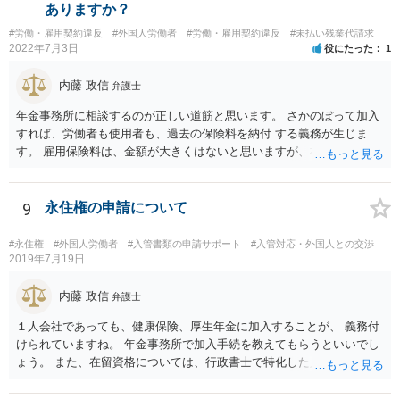
ありますか？
#労働・雇用契約違反
#外国人労働者
#労働・雇用契約違反
#未払い残業代請求
2022年7月3日
役にたった
1
内藤 政信
弁護士
年金事務所に相談するのが正しい道筋と思います。 さかのぼって加入
すれば、労働者も使用者も、過去の保険料を納付 する義務が生じま
す。 雇用保険料は、金額が大きくはないと思いますが、社会保険はか
な りの金額になるでしょう。 加入適用事業者なら罰則もあります。
難しい問題の一つなので、年金事務所および必要に応じて社労士にも
相談されるといいでしょう。
9
永住権の申請について
#永住権
#外国人労働者
#入管書類の申請サポート
#入管対応・外国人との交渉
2019年7月19日
内藤 政信
弁護士
１人会社であっても、健康保険、厚生年金に加入することが、 義務付
けられていますね。 年金事務所で加入手続を教えてもらうといいでし
ょう。 また、在留資格については、行政書士で特化した人が何人も い
るので、まずは、そこから情報を得る方が先ですね。 弁護士で得意な
人は少ないですね。