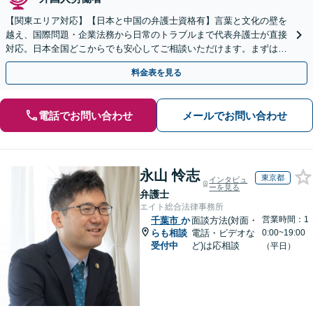
【関東エリア対応】【日本と中国の弁護士資格有】言葉と文化の壁を
越え、国際問題・企業法務から日常のトラブルまで代表弁護士が直接
対応。日本全国どこからでも安心してご相談いただけます。まずは一
歩を踏み出してみませんか。【初回相談無料】
料金表を見る
電話でお問い合わせ
メールでお問い合わせ
永山 怜志
東京都
インタビュ
ーを見る
弁護士
エイト総合法律事務所
営業時間：1
千葉市
か
面談方法(対面・
らも相談
電話・ビデオな
0:00~19:00
受付中
ど)は応相談
（平日）