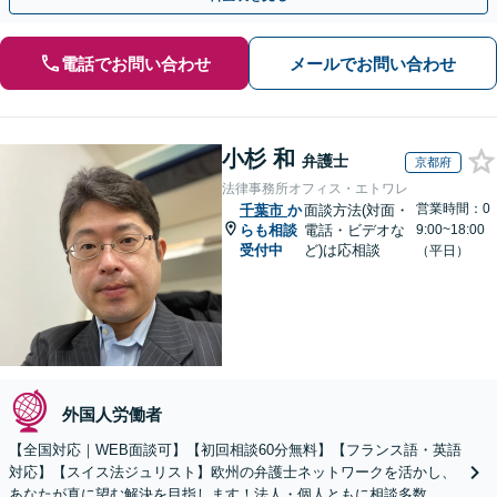
電話でお問い合わせ
メールでお問い合わせ
小杉 和
弁護士
京都府
法律事務所オフィス・エトワレ
営業時間：0
千葉市
か
面談方法(対面・
らも相談
電話・ビデオな
9:00~18:00
受付中
ど)は応相談
（平日）
外国人労働者
【全国対応｜WEB面談可】【初回相談60分無料】【フランス語・英語
対応】【スイス法ジュリスト】欧州の弁護士ネットワークを活かし、
あなたが真に望む解決を目指します！法人・個人ともに相談多数。細