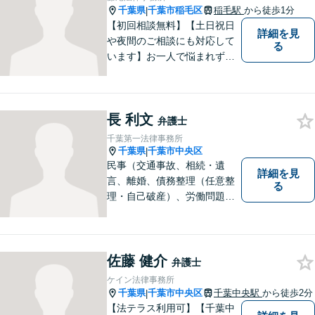
千葉県
千葉市稲毛区
稲毛駅
から徒歩1分
|
【初回相談無料】【土日祝日
詳細を見
や夜間のご相談にも対応して
る
います】お一人で悩まれず、
まずはご相談下さい。
長 利文
弁護士
千葉第一法律事務所
千葉県
千葉市中央区
|
民事（交通事故、相続・遺
詳細を見
言、離婚、債務整理（任意整
る
理・自己破産）、労働問題
等）、刑事の幅広い分野を取
り扱っております。些細な問
題でも一人で抱え込まずにま
ずはご相談ください。問題の
佐藤 健介
弁護士
解決に向けて誠心誠意対応い
ケイン法律事務所
たします。【近隣駐車場あ
千葉県
千葉市中央区
千葉中央駅
から徒歩2分
|
り】
【法テラス利用可】【千葉中