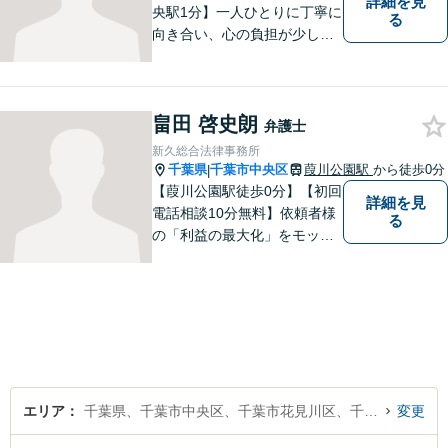
詳細を見
央駅1分】一人ひとりに丁寧に
る
向き合い、心の負担が少しで
も軽くなるようサポートいた
します。問題の背景にも目を
向け、その先の暮らしまで見
畠田 啓史朗
据えた支えを大切にしていま
弁護士
す。あなたの気持ちにしっか
新久総合法律事務所
り寄り添います。【休日・夜
千葉県
千葉市中央区
葭川公園駅
から徒歩0分
|
間面談可】
【葭川公園駅徒歩0分】【初回
詳細を見
電話相談10分無料】依頼者様
る
の「利益の最大化」をモット
ーに迅速・誠実・正確な職務
遂行を心がけています。お気
軽にお問い合わせください。
エリア
千葉県、千葉市中央区、千葉市花見川区、千葉市稲毛区、千葉市若葉区、千葉市緑区、千葉市美浜区
変更