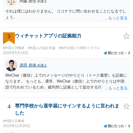
内藤 政信
弁護士
それは僕にはわかりません。 ココナラに問い合わせることになるでし
ょう。
3
ウィチャットアプリの証拠能力
#外国人労働者
#外国人の訴訟支援
#海外企業との契約トラブル
2025年5月14日
役にたった
2
原田 恭徳
弁護士
WeChat（微信）上でのメッセージのやりとり（トーク履歴）も証拠に
なります。 もっとも、通常、WeChat（微信）上でのやりとりは中国
語で行われているため、裁判所に証拠として提出する際には日本語の
翻訳文も一緒に提出する必要があります。
4
専門学校から退学届にサインするように言われま
した
#外国人労働者
2023年12月28日
役にたった
2