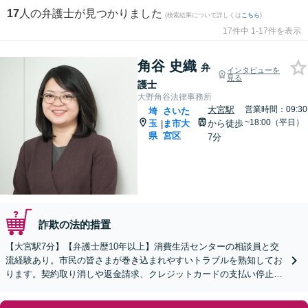
17
人の弁護士が見つかりました
(検索結果について詳しくは
こちら
)
17件中 1-17件を表示
角谷 史織
弁
インタビューを
見る
護士
大野角谷法律事務所
大宮駅
営業時間：09:30
埼
さいた
~18:00（平日）
玉
ま市大
から徒歩
|
県
宮区
7分
詐欺の法的措置
【大宮駅7分】【弁護士歴10年以上】消費生活センターの相談員と交
流経験あり。市民の皆さまが巻き込まれやすいトラブルを熟知してお
ります。契約取り消しや返金請求、クレジットカードの支払い停止な
どに対応します【休日・夜間面談可】【WEB面談可】