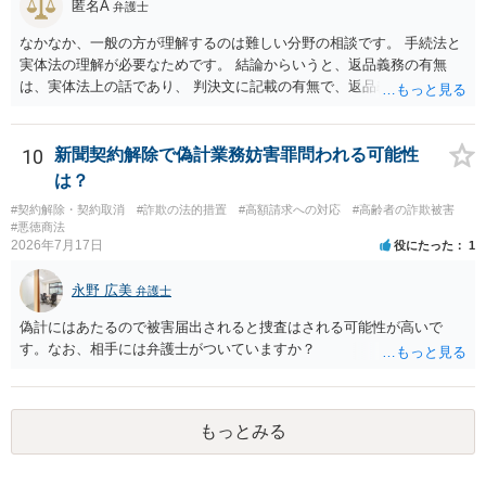
匿名A
弁護士
なかなか、一般の方が理解するのは難しい分野の相談です。 手続法と
実体法の理解が必要なためです。 結論からいうと、返品義務の有無
は、実体法上の話であり、 判決文に記載の有無で、返品義務の有無が
左右されることはありません。 ただし、「原告は被告に対し商品を返
品せよ」と判決文に書かれていなくても、 全額支払い判決の前提とし
て、契約不適合責任を理由に契約を解除してれば、 原状回復義務とし
10
新聞契約解除で偽計業務妨害罪問われる可能性
て、相談者さんは、商品の返品義務を負うことになります。 ただし、
は？
訴訟上何等かの形で、返品義務の有無が争われ争点化していたが、 結
#契約解除・契約取消
#詐欺の法的措置
#高額請求への対応
#高齢者の詐欺被害
論として、返品義務が存在しないというような判断が判決理由中で下
#悪徳商法
されていれば、 相手は返品請求を再度主張できない可能性はあります
2026年7月17日
役にたった
1
（信義則による主張制限）。
永野 広美
弁護士
偽計にはあたるので被害届出されると捜査はされる可能性が高いで
す。なお、相手には弁護士がついていますか？
もっとみる