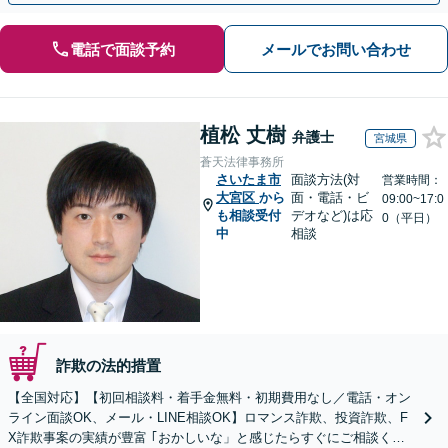
電話で面談予約
メールでお問い合わせ
植松 丈樹
弁護士
宮城県
蒼天法律事務所
さいたま市
面談方法(対
営業時間：
大宮区
から
面・電話・ビ
09:00~17:0
も相談受付
デオなど)は応
0（平日）
中
相談
詐欺の法的措置
【全国対応】【初回相談料・着手金無料・初期費用なし／電話・オン
ライン面談OK、メール・LINE相談OK】ロマンス詐欺、投資詐欺、F
X詐欺事案の実績が豊富 ｢おかしいな」と感じたらすぐにご相談くだ