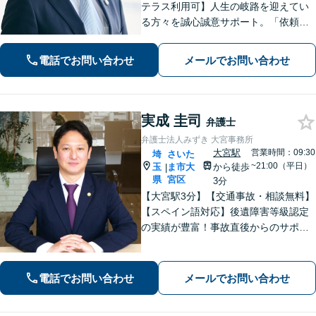
テラス利用可】人生の岐路を迎えてい
る方々を誠心誠意サポート。「依頼者
さまとの対話を大事にしています」男
女問題／借金問題／相続／企業法務／
電話でお問い合わせ
メールでお問い合わせ
刑事事件／交通事故／労働問題など、
幅広く対応【完全個室】【大宮駅3分】
実成 圭司
弁護士
弁護士法人みずき 大宮事務所
大宮駅
営業時間：09:30
埼
さいた
~21:00（平日）
玉
ま市大
から徒歩
|
県
宮区
3分
【大宮駅3分】【交通事故・相談無料】
【スペイン語対応】後遺障害等級認定
の実績が豊富！事故直後からのサポー
トで早期解決「後遺障害異議申立によ
り1100万円増額」「債務整理に豊富な
実績あり」最適な債務整理手段をご提
電話でお問い合わせ
メールでお問い合わせ
案【分割・後払い応相談】