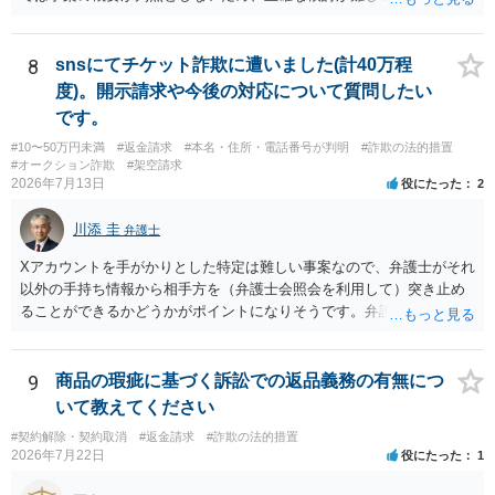
ば、最寄りの消費生活センターや自治体の無料法律相談等で、実際の
画面を見て貰いながらアドバイスう受けた方が確実です。
8
snsにてチケット詐欺に遭いました(計40万程
度)。開示請求や今後の対応について質問したい
です。
#10〜50万円未満
#返金請求
#本名・住所・電話番号が判明
#詐欺の法的措置
#オークション詐欺
#架空請求
2026年7月13日
役にたった
2
川添 圭
弁護士
Xアカウントを手がかりとした特定は難しい事案なので、弁護士がそれ
以外の手持ち情報から相手方を（弁護士会照会を利用して）突き止め
ることができるかどうかがポイントになりそうです。弁護士による調
査で特定が難しい可能性もあるため、警察への被害届出も同時進行さ
せることになるでしょう。見通しについては、実際の資料等を弁護士
に検討してもらう必要があると思います。弁護士費用は自由化されて
9
商品の瑕疵に基づく訴訟での返品義務の有無につ
いますので個別に確認いただく必要がありますが、そもそも回収でき
いて教えてください
るかどうかが問題になり得る事案であり、被害額の規模からみると、
#契約解除・契約取消
#返金請求
#詐欺の法的措置
仮に回収できたとしても弁護士費用を差し引いた実質回収分はかなり
2026年7月22日
役にたった
1
少なくなる可能性もあるように思います。