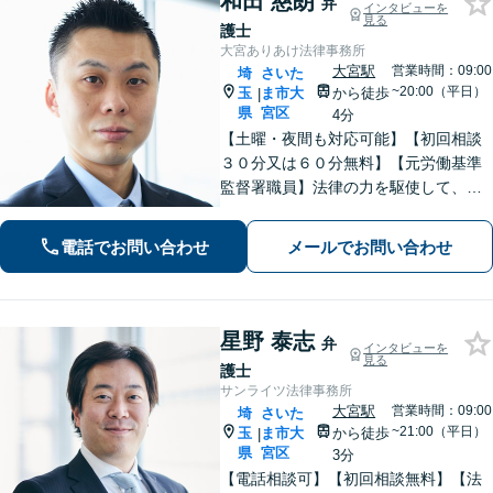
和田 慈朗
弁
インタビューを
見る
護士
大宮ありあけ法律事務所
大宮駅
営業時間：09:00
埼
さいた
~20:00（平日）
玉
ま市大
から徒歩
|
県
宮区
4分
【土曜・夜間も対応可能】【初回相談
３０分又は６０分無料】【元労働基準
監督署職員】法律の力を駆使して、ト
ラブルで悩まれている多くの方を救い
たいと思っています。費用が不安な方
電話でお問い合わせ
メールでお問い合わせ
もご相談ください。【大宮駅徒歩４
分】【電話相談可】
星野 泰志
弁
インタビューを
見る
護士
サンライツ法律事務所
大宮駅
営業時間：09:00
埼
さいた
~21:00（平日）
玉
ま市大
から徒歩
|
県
宮区
3分
【電話相談可】【初回相談無料】【法