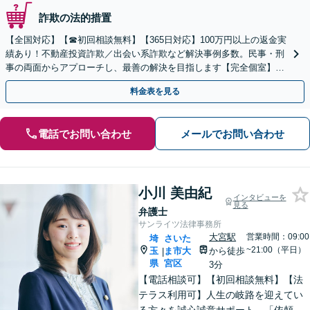
詐欺の法的措置
【全国対応】【☎︎初回相談無料】【365日対応】100万円以上の返金実
績あり！不動産投資詐欺／出会い系詐欺など解決事例多数。民事・刑
事の両面からアプローチし、最善の解決を目指します【完全個室】
【代々木駅3分】
料金表を見る
電話でお問い合わせ
メールでお問い合わせ
小川 美由紀
インタビューを
見る
弁護士
サンライツ法律事務所
大宮駅
営業時間：09:00
埼
さいた
~21:00（平日）
玉
ま市大
から徒歩
|
県
宮区
3分
【電話相談可】【初回相談無料】【法
テラス利用可】人生の岐路を迎えてい