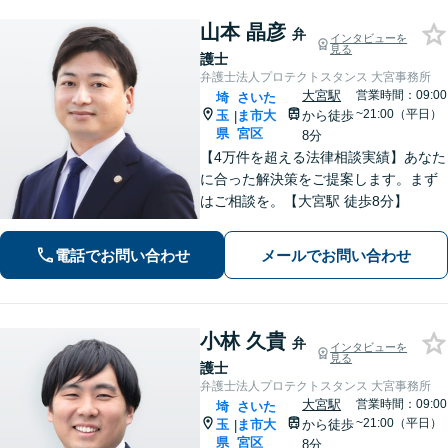
山本 晶彦
弁
インタビューを
見る
護士
弁護士法人プロテクトスタンス 大宮事務所
大宮駅
営業時間：09:00
埼
さいた
~21:00（平日）
玉
ま市大
から徒歩
|
県
宮区
8分
【4万件を超える法律相談実績】あなた
に合った解決策をご提案します。まず
はご相談を。【大宮駅 徒歩8分】
電話でお問い合わせ
メールでお問い合わせ
小林 久貴
弁
インタビューを
見る
護士
弁護士法人プロテクトスタンス 大宮事務所
大宮駅
営業時間：09:00
埼
さいた
~21:00（平日）
玉
ま市大
から徒歩
|
県
宮区
8分