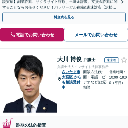
談実績】副業詐欺、サクラサイト詐欺、当選金詐欺、支援金詐欺に関
することならお任せください！パラリーガル在籍&迅速対応【浜松町
駅1分】※結婚詐欺・ロマンス詐欺に関するご相談はお断り
料金表を見る
電話でお問い合わせ
メールでお問い合わせ
大川 博俊
弁護士
東京都
弁護士法人インサイト法律事務所
さいたま市
面談方法(対
営業時間：
大宮区
から
面・電話・ビ
10:00~18:0
も相談受付
デオなど)は応
0（平日）
中
相談
詐欺の法的措置