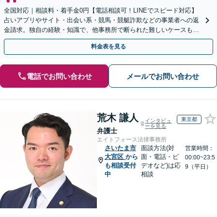
全国対応｜相談料・着手金0円【電話相談可！LINEでスピード対応】
占いアプリやサイト・出会い系・競馬・競艇詐欺などの事業者への返
金請求。独自の経験・知識で、他事務所で断られた難しいケースも解
決に導いた実績あり。まずはお気軽にご相談ください
料金表を見る
電話でお問い合わせ
メールでお問い合わせ
荒木 謙人
東京都
インタビュ
ーを見る
弁護士
エイトフォース法律事務所
さいたま市
面談方法(対
営業時間：
大宮区
から
面・電話・ビ
00:00~23:5
も相談受付
デオなど)は応
9（平日）
中
相談