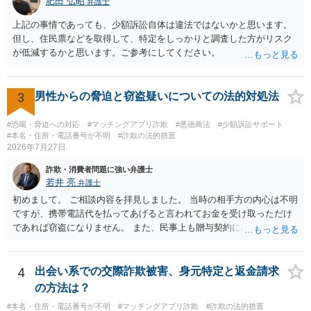
肥田 弘昭
弁護士
上記の事情であっても、少額訴訟自体は違法ではないかと思います。
但し、住民票などを取得して、特定をしっかりと調査した方がリスク
が低減するかと思います。ご参考にしてください。
3
男性からの脅迫と窃盗疑いについての法的対処法
#恐喝・脅迫への対応
#マッチングアプリ詐欺
#悪徳商法
#少額訴訟サポート
#本名・住所・電話番号が不明
#詐欺の法的措置
2026年7月27日
詐欺・消費者問題に強い弁護士
若井 亮
弁護士
初めまして。 ご相談内容を拝見しました。 当時の相手方の内心は不明
ですが、携帯電話代を払ってあげると言われてお金を受け取っただけ
であれば窃盗になりません。 また、民事上も贈与契約に該当すると思
われるところ、返済の義務はありません。 これ以上のやり取りをせ
ず、可能であればブロックをするようにしてください。 ご不安であれ
ば、最寄りの警察署に相談をしても良いかもしれません。 以上、ご参
4
出会い系での交際詐欺被害、身元特定と返金請求
考になれば幸いです。
の方法は？
#本名・住所・電話番号が不明
#マッチングアプリ詐欺
#詐欺の法的措置