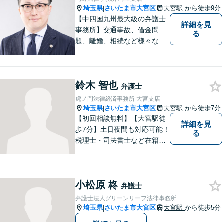
埼玉県
さいたま市大宮区
大宮駅
から徒歩9分
|
【中四国九州最大級の弁護士
詳細を見
事務所】交通事故、借金問
る
題、離婚、相続など様々な問
題について、「何度でも無
料」の相談を行っています！
まずはお気軽にご相談くださ
鈴木 智也
い！
弁護士
虎ノ門法律経済事務所 大宮支店
埼玉県
さいたま市大宮区
大宮駅
から徒歩7分
|
【初回相談無料】【大宮駅徒
詳細を見
歩7分】土日夜間も対応可能！
る
税理士・司法書士など在籍で
ワンストップサービスを実
現。ふるさと埼玉で、皆様の
人生のお困りごとを解決しま
小松原 柊
す。まずはご相談をお聞かせ
弁護士
ください。
弁護士法人グリーンリーフ法律事務所
埼玉県
さいたま市大宮区
大宮駅
から徒歩5分
|