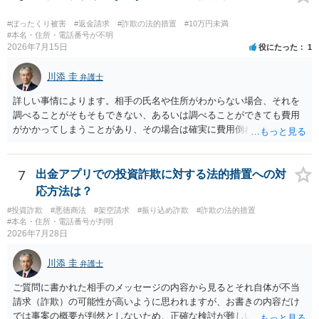
#ぼったくり被害
#返金請求
#詐欺の法的措置
#10万円未満
#本名・住所・電話番号が不明
2026年7月15日
役にたった
1
川添 圭
弁護士
詳しい事情によります。相手の氏名や住所がわからない場合、それを
調べることがそもそもできない、あるいは調べることができても費用
がかかってしまうことがあり、その場合は確実に費用倒れになりそう
です（調査費用は相手に請求できないのが原則だからです）。
7
出金アプリでの投資詐欺に対する法的措置への対
応方法は？
#投資詐欺
#悪徳商法
#架空請求
#振り込め詐欺
#詐欺の法的措置
#本名・住所・電話番号が判明
2026年7月28日
川添 圭
弁護士
ご質問に書かれた相手のメッセージの内容から見るとそれ自体が不当
請求（詐欺）の可能性が高いように思われますが、お書きの内容だけ
では事案の概要が判然としないため、正確な検討が難しいです。例え