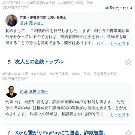
#200万円以上
#内容証明作成送付
#少額訴訟の相談・依頼
2026年7月17日
役にたった
3
詐欺・消費者問題に強い弁護士
若井 亮
弁護士
初めまして。 ご相談内容を拝見しました。 まず、相手方の携帯電話番
号が分かっているのであれば、契約者情報の照会を行い、住民票を取
得することで身元を特定できる可能性はあります。 ただ、他人名義の
携帯電話であるなどした場合には特定に結びつけることは難しいとこ
ろです。 LINEについても、詐欺の事案であれば照会できる可能性はあ
りますが、携帯電話の番号を経由する方法より難しくなります。 身元
5
友人との金銭トラブル
を特定した後は、返金の理屈があるかどうかを確認していきます。 基
本的に贈与に該当する場合には返金請求ができません。 詐欺を含め、
#詐欺の法的措置
#架空請求
#10万円未満
#本名・住所・電話番号が不明
当方に返金の理屈があるかどうかを確認していきます。 さらに、渡し
2026年7月22日
た金額について、裏付けがあるかどうかも精査します。 上記を経て、
身元の特定、返金の理屈があると判断できるのであれば、まずは交渉
西浦 嘉博
弁護士
からスタートすることになるでしょう。 ご理解のとおり、詐欺である
刑事上は、厳密に言えば、詐欺未遂罪の成立が検討し得ます。 ただ、
ことの立証は簡単ではありません。 刑事事件化が出来るのであれば、
その成立の為には構成要件該当事実の客観的な証拠を要することが見
返金交渉で有利になる可能性がありますが、民事上の詐欺の立証以上
込まれます。 民事上の請求は、相談者さんに損害が生じていない以
に難しいところがあります。 こちらについては、一度、最寄りの警察
上、困難な様に思われます。 より詳細な事項についてお聞きになりた
署に被害相談をするようにしてください。 具体的な見通しに関して
い場合、最寄りの法律事務所での相談を検討ください。 上記、ご参考
は、証拠を拝見する必要があるため、直接弁護士にご相談された方が
ください。
6
Xから繋がりPayPayにて送金、詐欺被害。
良いかと思います。