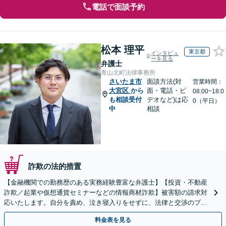
電話で面談予約
松本 理平
東京都
インタビュ
ーを見る
弁護士
青山北町法律事務所
さいたま市
面談方法(対
営業時間：
大宮区
から
面・電話・ビ
08:00~18:0
も相談受付
デオなど)は応
0（平日）
中
相談
詐欺の法的措置
【金融機関での勤務歴のある実務経験豊富な弁護士】【投資・不動産
詐欺／起業や仮想通貨セミナーなどの情報商材詐欺】被害額の請求対
応いたします。自分を責め、泣き寝入りをせずに、法律と交渉のプロ
にまずはご相談ください。【表参道駅から徒歩3分】
料金表を見る