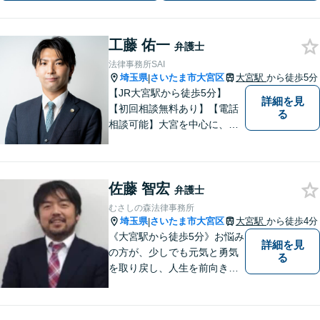
幅広く対応【完全個室】【大宮駅3分】
工藤 佑一
弁護士
法律事務所SAI
埼玉県
さいたま市大宮区
大宮駅
から徒歩5分
|
【JR大宮駅から徒歩5分】
詳細を見
【初回相談無料あり】【電話
る
相談可能】大宮を中心に、さ
いたま市、川口市、蕨市、草
加市、川越市、上尾市、蓮田
市、白岡市、鴻巣市、久喜
佐藤 智宏
市、所沢市等の方々からご相
弁護士
談いただいております。
むさしの森法律事務所
埼玉県
さいたま市大宮区
大宮駅
から徒歩4分
|
《大宮駅から徒歩5分》お悩み
詳細を見
の方が、少しでも元気と勇気
る
を取り戻し、人生を前向きに
歩めるように全力を尽くしま
す。