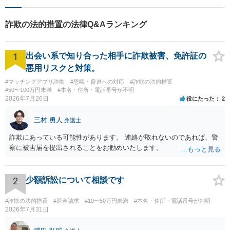
詐欺の法的措置の法律Q&Aランキング
1
出会い系で知り合った相手に詐欺被害、免許証の
悪用リスクと対策。
#マッチングアプリ詐欺
#恐喝・脅迫への対応
#詐欺の法的措置
#50〜100万円未満
#本名・住所・電話番号が不明
2026年7月26日
役にたった
2
三村 勇人
弁護士
詐欺にあっている可能性があります。 連絡が取れないのであれば、警
察に被害届を提出されることをお勧めいたします。
2
少額訴訟について相談です
#詐欺の法的措置
#返金請求
#10〜50万円未満
#本名・住所・電話番号が判明
2026年7月31日