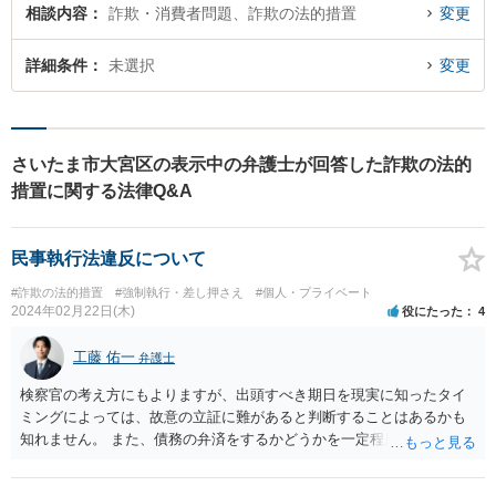
相談内容
詐欺・消費者問題、詐欺の法的措置
変更
詳細条件
未選択
変更
さいたま市大宮区の表示中の弁護士が回答した詐欺の法的
措置に関する法律Q&A
民事執行法違反について
#詐欺の法的措置
#強制執行・差し押さえ
#個人・プライベート
2024年02月22日(木)
役にたった
4
工藤 佑一
弁護士
検察官の考え方にもよりますが、出頭すべき期日を現実に知ったタイ
ミングによっては、故意の立証に難があると判断することはあるかも
知れません。 また、債務の弁済をするかどうかを一定程度待った上で
その状況により処分を決めるケースもあるようです。 秘密の守られる
法律事務所で相談することをお勧めします。