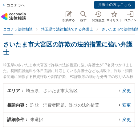
弁護士の方はこちら
ココナラへ
投稿する
探す
閲覧履歴
マイリスト
ログイン
ココナラ法律相談
埼玉県で法律相談できる弁護士
さいたま市で法律相
さいたま市大宮区の詐欺の法的措置に強い弁護
士
埼玉県のさいたま市大宮区で詐欺の法的措置に強い弁護士が17名見つかりまし
た。初回面談無料や休日面談に対応している弁護士なども掲載中。詐欺・消費
者問題に関係する投資詐欺や副業詐欺、FX詐欺等の細かな分野での絞り込み検
索もでき便利です。特に大野角谷法律事務所の角谷 史織弁護士やサンライツ法
律事務所の小川 美由紀弁護士、サンライツ法律事務所の田辺 晶夫弁護士のプロ
エリア
埼玉県、さいたま市大宮区
変更
フィール情報や弁護士費用、強みなどが注目されています。『さいたま市大宮
区で土日や夜間に発生した詐欺の法的措置のトラブルを今すぐに弁護士に相談
相談内容
詐欺・消費者問題、詐欺の法的措置
変更
したい』『詐欺の法的措置のトラブル解決の実績豊富な近くの弁護士を検索し
たい』『初回相談無料で詐欺の法的措置を法律相談できるさいたま市大宮区内
の弁護士に相談予約したい』などでお困りの相談者さんにおすすめです。
詳細条件
未選択
変更