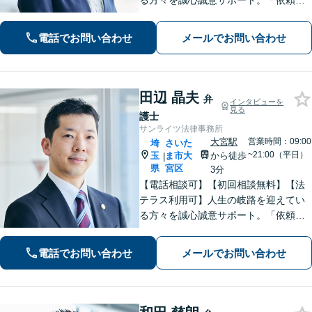
る方々を誠心誠意サポート。「依頼者
さまとの対話を大事にしています」男
女問題／借金問題／相続／企業法務／
電話でお問い合わせ
メールでお問い合わせ
刑事事件／交通事故／労働問題など、
幅広く対応【完全個室】【大宮駅3分】
田辺 晶夫
弁
インタビューを
見る
護士
サンライツ法律事務所
大宮駅
営業時間：09:00
埼
さいた
~21:00（平日）
玉
ま市大
から徒歩
|
県
宮区
3分
【電話相談可】【初回相談無料】【法
テラス利用可】人生の岐路を迎えてい
る方々を誠心誠意サポート。「依頼者
さまとの対話を大事にしています」男
女問題／借金問題／相続／企業法務／
電話でお問い合わせ
メールでお問い合わせ
刑事事件／交通事故／労働問題など、
幅広く対応【完全個室】【大宮駅3分】