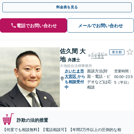
さい。
料金表を見る
電話でお問い合わせ
メールでお問い合わせ
佐久間 大
東京都
インタビュ
ーを見る
地
弁護士
大地総合法律事務所
さいたま市
面談方法(対
営業時間：
大宮区
から
面・電話・ビ
00:00~23:5
も相談受付
デオなど)は応
5（平日）
中
相談
詐欺の法的措置
【何度でも相談無料】【電話相談可】【年間2万件以上の圧倒的な相