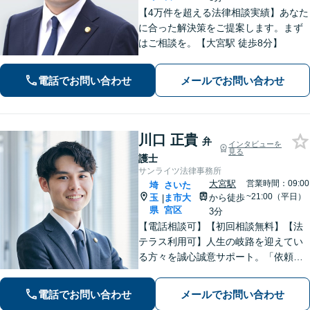
【4万件を超える法律相談実績】あなた
に合った解決策をご提案します。まず
はご相談を。【大宮駅 徒歩8分】
電話でお問い合わせ
メールでお問い合わせ
川口 正貴
弁
インタビューを
見る
護士
サンライツ法律事務所
大宮駅
営業時間：09:00
埼
さいた
~21:00（平日）
玉
ま市大
から徒歩
|
県
宮区
3分
【電話相談可】【初回相談無料】【法
テラス利用可】人生の岐路を迎えてい
る方々を誠心誠意サポート。「依頼者
さまとの対話を大事にしています」男
女問題／借金問題／相続／企業法務／
電話でお問い合わせ
メールでお問い合わせ
刑事事件／交通事故／労働問題など、