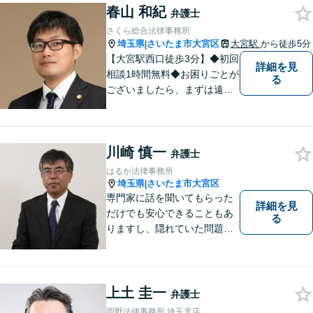
春山 和紀
弁護士
さくら総合法律事務所
埼玉県
さいたま市大宮区
大宮駅
から徒歩5分
|
【大宮駅西口徒歩3分】◆初回
詳細を見
相談1時間無料◆お困りごとが
る
ございましたら、まずは遠慮
なくご相談ください。早期解
決に向けて尽力いたします。
川崎 慎一
弁護士
はるか法律事務所
埼玉県
さいたま市大宮区
|
専門家に話を聞いてもらった
詳細を見
だけでも安心できることもあ
る
りますし、隠れていた問題点
が判明することもあります。
些細なことでもかまいません
ので、お気軽にご相談下さ
い。
上土 圭一
弁護士
岡野法律事務所 埼玉支店