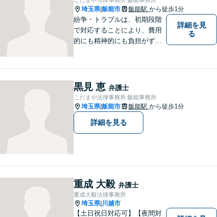
正確に伝えます。お気軽にご
埼玉県
飯能市
飯能駅
から徒歩1分
|
相談ください。
紛争・トラブルは、初期段階
詳細を見
で対応することにより、費用
る
的にも精神的にも負担がずっ
と軽くなります。 さらに言え
ば、紛争・トラブルの「予
防」こそ、重要なのです。ぜ
ひ一度ご相談ください。
黒見 恵
弁護士
こだまや法律事務所 飯能事務所
埼玉県
飯能市
飯能駅
から徒歩1分
|
詳細を見る
重成 大毅
弁護士
重成大毅法律事務所
埼玉県
川越市
|
【土日祝日対応可】【夜間対