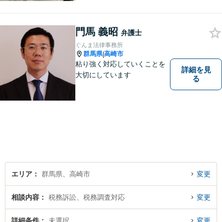
礎として、地域社会に貢献し
て参りたいと考えておりま
門馬 義昭
す。お気軽にご相談くださ
弁護士
い。
ぐんま法律事務所
群馬県
高崎市
|
粘り強く対応していくことを
詳細を見
大切にしています
る
エリア
群馬県、高崎市
変更
相談内容
税務訴訟、税務調査対応
変更
詳細条件
未選択
変更