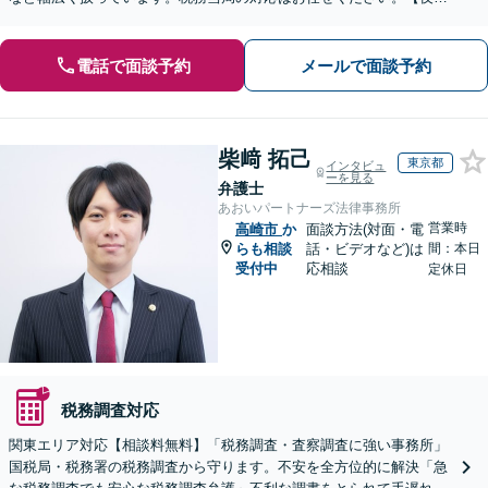
間・休日の対応可能】【オンライン面談可能】
電話で面談予約
メールで面談予約
柴﨑 拓己
東京都
インタビュ
ーを見る
弁護士
あおいパートナーズ法律事務所
営業時
高崎市
か
面談方法(対面・電
らも相談
話・ビデオなど)は
間：本日
受付中
応相談
定休日
税務調査対応
関東エリア対応【相談料無料】「税務調査・査察調査に強い事務所」
国税局・税務署の税務調査から守ります。不安を全方位的に解決「急