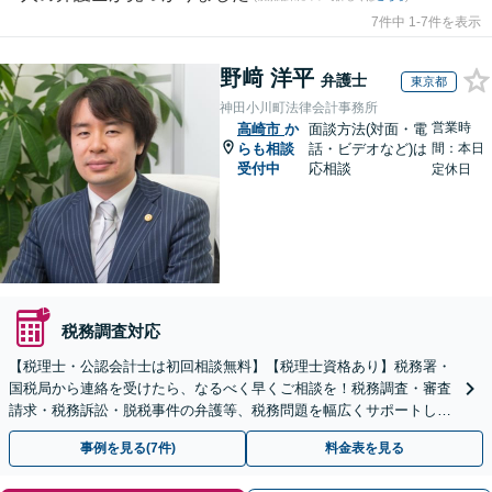
7件中 1-7件を表示
野﨑 洋平
弁護士
東京都
神田小川町法律会計事務所
営業時
高崎市
か
面談方法(対面・電
らも相談
話・ビデオなど)は
間：本日
受付中
応相談
定休日
税務調査対応
【税理士・公認会計士は初回相談無料】【税理士資格あり】税務署・
国税局から連絡を受けたら、なるべく早くご相談を！税務調査・審査
請求・税務訴訟・脱税事件の弁護等、税務問題を幅広くサポートしま
す【電話受付：平日10時～21時】【税務調査に注力】
事例を見る(7件)
料金表を見る