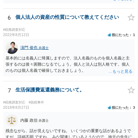
6
個人法人の資産の性質について教えてください
#税務調査対応
2022年8月12日
役にたった
1
濵門 俊也
弁護士
基本的には名義人に帰属しますので、法人名義のものを個人名義と主
張するのは後々困難になるでしょう。個人と法人は別人格です。個人
のものは個人名義で確保しておきましょう。
7
生活保護費返還義務について。
#税務調査対応
#脱税事件
2018年8月27日
役にたった
3
内藤 政信
弁護士
残念ながら、話が見えないですね。 いくつかの重要な話があるようで
すが、詳細不明 ですね。 みな関連しているようなので、地元の先生に