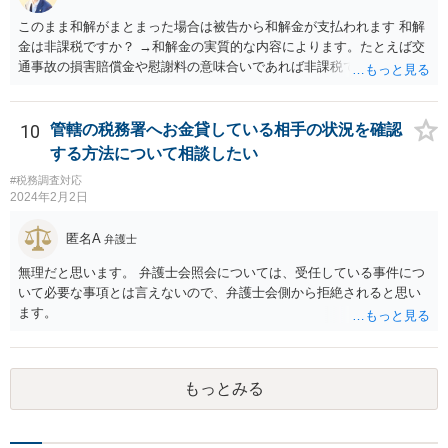
このまま和解がまとまった場合は被告から和解金が支払われます 和解
金は非課税ですか？ →和解金の実質的な内容によります。たとえば交
通事故の損害賠償金や慰謝料の意味合いであれば非課税ですが、残業
代であれば所得税の課税対象となります。 なおお尋ねのご質問は税務
会計の話であり、弁護士では専門外になります。 税務会計の専門家は
税理士又は会計士になりますので、正確なところは税理士などにご相
10
管轄の税務署へお金貸している相手の状況を確認
談ください。
する方法について相談したい
#税務調査対応
2024年2月2日
匿名A
弁護士
無理だと思います。 弁護士会照会については、受任している事件につ
いて必要な事項とは言えないので、弁護士会側から拒絶されると思い
ます。
もっとみる