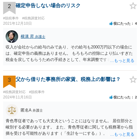
2
確定申告しない場合のリスク
#脱税事件
#税務調査対応
2021年12月10日
役にたった
4
横溝 昇
弁護士
収入が会社からの給与のみであり、その給与も2000万円以下の場合に
は、確定申告の義務はありません。 もろもろの控除により払いすぎた
税金を戻してもらうための手続きとして、年末調整でするのか、確定
申告でするのか、ということになります。 そうではなく、確定申告を
する義務がある場合で確定申告をしなかった場合には、税務署の調査
等があり、本来払うべき税金にプラスして加算税の処分を科される場
3
父から借りた事務所の家賃、税務上の影響は？
合もあります。 高額なものでもない限り単なる無申告だけでは直ちに
逮捕されないとは思います。
#税務調査対応
#脱税事件
2024年11月16日
役にたった
2
匿名A
弁護士
青色専従者であっても大丈夫ということにはなりません。 居住部分と
峻別する必要があります。 また、青色専従者に関しても税務署から指
摘を受ける可能性があります（「生計を一にする」）。