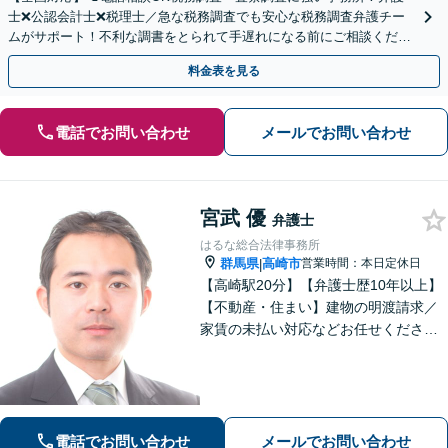
士❌公認会計士❌税理士／急な税務調査でも安心な税務調査弁護チー
ムがサポート！不利な調書をとられて手遅れになる前にご相談くださ
い。
料金表を見る
電話でお問い合わせ
メールでお問い合わせ
宮武 優
弁護士
はるな総合法律事務所
群馬県
高崎市
営業時間：本日定休日
|
【高崎駅20分】【弁護士歴10年以上】
【不動産・住まい】建物の明渡請求／
家賃の未払い対応などお任せくださ
い。強制執行の経験も豊富です。【離
婚・男女問題】相談者さまのお気持ち
に寄り添ってサポートいたします。お
気軽にご相談ください。
電話でお問い合わせ
メールでお問い合わせ