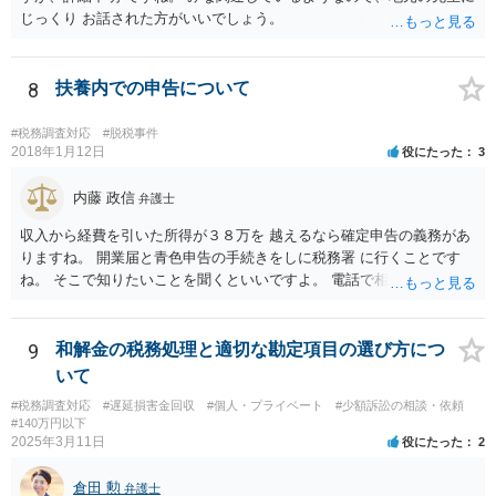
じっくり お話された方がいいでしょう。
8
扶養内での申告について
#税務調査対応
#脱税事件
2018年1月12日
役にたった
3
内藤 政信
弁護士
収入から経費を引いた所得が３８万を 越えるなら確定申告の義務があ
りますね。 開業届と青色申告の手続きをしに税務署 に行くことです
ね。 そこで知りたいことを聞くといいですよ。 電話で相談にいくこと
を伝えてからいくと いいでしょう。
9
和解金の税務処理と適切な勘定項目の選び方につ
いて
#税務調査対応
#遅延損害金回収
#個人・プライベート
#少額訴訟の相談・依頼
#140万円以下
2025年3月11日
役にたった
2
倉田 勲
弁護士