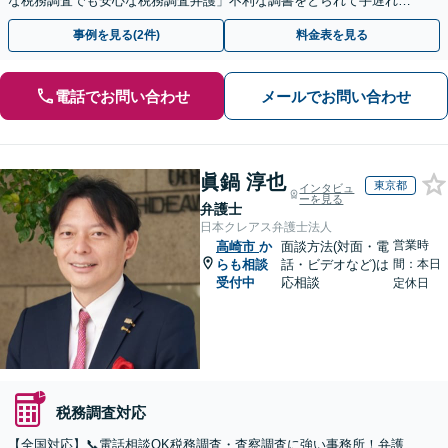
な税務調査でも安心な税務調査弁護」不利な調書をとられて手遅れに
なる前にご相談を
事例を見る(2件)
料金表を見る
電話でお問い合わせ
メールでお問い合わせ
眞鍋 淳也
東京都
インタビュ
ーを見る
弁護士
日本クレアス弁護士法人
営業時
高崎市
か
面談方法(対面・電
らも相談
話・ビデオなど)は
間：本日
受付中
応相談
定休日
税務調査対応
【全国対応】📞電話相談OK税務調査・査察調査に強い事務所！弁護