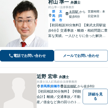
村山 準一
弁護士
村山準一法律事務所
群
太
太田駅
から
営業時間：本
馬
田
|
日定休日
徒歩6分
県
市
【初回相談30分無料】【東武太田駅徒
歩6分】交通事故・離婚・相続問題に豊
富な実績。一人ひとりに合った解決方
法で納得できる解決を目指します。依
頼者ファーストで迅速対応。企業法務
もご相談ください。
電話でお問い合わせ
メールでお問い合わせ
近野 宏幸
弁護士
弁護士法人釘島総合法律事務所
群馬県
前橋市
新前橋駅
から徒歩8分
|
【初回相談30分無料】【明朗
詳細を見
会計】離婚／交通事故／不動
る
産／借金など身の回りのトラ
ブルに豊富な実績と経験あ