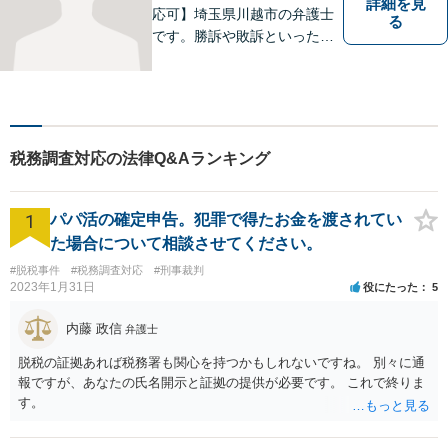
詳細を見
応可】埼玉県川越市の弁護士
る
です。勝訴や敗訴といった結
果にかかわらず、依頼者の心
にある憤りや不安を取り除き
ます。ぜひ一度ご相談くださ
い。
税務調査対応の法律Q&Aランキング
1
パパ活の確定申告。犯罪で得たお金を渡されてい
た場合について相談させてください。
#脱税事件
#税務調査対応
#刑事裁判
2023年1月31日
役にたった
5
内藤 政信
弁護士
脱税の証拠あれば税務署も関心を持つかもしれないですね。 別々に通
報ですが、あなたの氏名開示と証拠の提供が必要です。 これで終りま
す。