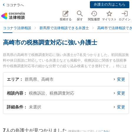
弁護士の方はこちら
ココナラへ
投稿する
探す
閲覧履歴
マイリスト
ログイン
ココナラ法律相談
群馬県で法律相談できる弁護士
高崎市で法律相談で
高崎市の税務調査対応に強い弁護士
群馬県の高崎市で税務調査対応に強い弁護士が7名見つかりました。初回面談無
料や休日面談に対応している弁護士なども掲載中。税務訴訟に関係する脱税事
件や税務調査対応等の細かな分野での絞り込み検索もでき便利です。』特には
るな総合法律事務所の宮武 優弁護士や弁護士法人佐々木法律事務所の佐々木 弘
道弁護士、石原・関・猿谷法律事務所 高崎オフィスの猪俣 有未弁護士のプロフ
エリア
群馬県、高崎市
変更
ィール情報や弁護士費用、強みなどが注目されています。『高崎市で土日や夜
間に発生した税務調査対応のトラブルを今すぐに弁護士に相談したい』『税務
相談内容
税務訴訟、税務調査対応
変更
調査対応のトラブル解決の実績豊富な近くの弁護士を検索したい』『初回相談
無料で税務調査対応を法律相談できる高崎市内の弁護士に相談予約したい』な
どでお困りの相談者さんにおすすめです。
詳細条件
未選択
変更
7
人の弁護士が見つかりました
(検索結果について詳しくは
こちら
)