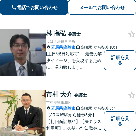
を展開します【高崎駅徒歩15分】
電話でお問い合わせ
メールでお問い合わせ
林 高弘
弁護士
つばさ法律事務所
群馬県
高崎市
高崎駅
から徒歩10分
|
[土日/祝日対応可] 「最善の解
詳細を見
決イメージ」を実現するため
る
に、尽力致します。
市村 大介
弁護士
市村法律事務所
群馬県
高崎市
高崎駅
から徒歩3分
|
【JR高崎駅から徒歩3分】
詳細を見
【初回面談無料】【法テラス
る
利用可】この培った知識や経
験と、迅速かつ誠実な対応を