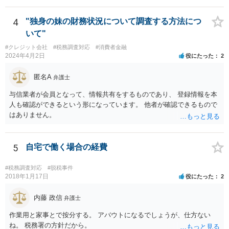
4
"独身の妹の財務状況について調査する方法につ
いて"
#クレジット会社
#税務調査対応
#消費者金融
2024年4月2日
役にたった
2
匿名A
弁護士
与信業者が会員となって、情報共有をするものであり、 登録情報を本
人も確認ができるという形になっています。 他者が確認できるもので
はありません。
5
自宅で働く場合の経費
#税務調査対応
#脱税事件
2018年1月17日
役にたった
2
内藤 政信
弁護士
作業用と家事とで按分する。 アバウトになるでしょうが、仕方ない
ね。 税務署の方針だから。