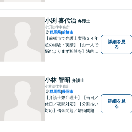
り！お早めのご相談が望まれ
ます。親切丁寧にわかりやす
くアドバイスを行い、皆さま
小渕 喜代治
弁護士
のニーズに沿った迅速な解決
小渕法律事務所
を目指します。
群馬県
前橋市
|
【前橋市で弁護士実務３４年
詳細を見
超の経験・実績】【お一人で
る
悩むよりまず相談を】法的ト
ラブルを抱えたあなたに寄り
添い、適格な法的サービスを
提供して、最大限の利益確保
のお手伝いをします。
小林 智昭
弁護士
小林法律事務所
群馬県
藤岡市
|
【弁護士兼弁理士】【当日／
詳細を見
休日／夜間対応】【分割払い
る
対応】借金問題／離婚問題／
相続問題／企業法務など弁護
士業務も、特許／商標登録／
意匠登録など弁理士業務も、