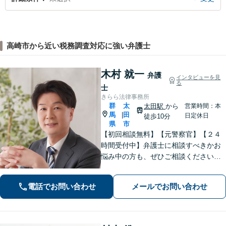
高崎市から近い税務調査対応に強い弁護士
木村 就一
弁護
インタビューを見
る
士
きらら法律事務所
群
太
太田駅
から
営業時間：本
馬
田
|
日定休日
徒歩10分
県
市
【初回相談無料】【元警察官】【２４
時間受付中】弁護士に相談すべきかお
悩み中の方も、ぜひご相談ください
【刑事・離婚・相続・交通事故・企業
法務など】ご相談者さまに寄り添い、
電話でお問い合わせ
メールでお問い合わせ
きめ細やかな対応で、スピーディーに
最良の解決を目指します【土日・夜間
相談可能】。