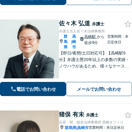
佐々木 弘道
弁護士
弁護士法人佐々木法律事務所
群
高
高崎駅
から
営業時間：本
馬
崎
|
日定休日
徒歩9分
県
市
【即日/夜間/土日対応可】【高崎駅9
分】弁護士歴20年以上の多数の実績・
ノウハウがあるため、様々なケースで
の解決実績があります。複雑な案件の
場合には、在籍する弁護士複数名の経
験・ノウハウを活かして共同して取り
電話でお問い合わせ
メールでお問い合わせ
組んでいきます。
猪俣 有未
弁護士
石原・関・猿谷法律事務所 高崎オフィス
群馬県
高崎市
営業時間：本日定休日
|