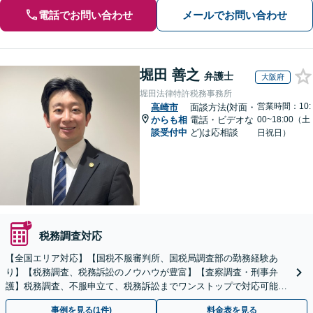
電話でお問い合わせ
メールでお問い合わせ
堀田 善之
弁護士
大阪府
堀田法律特許税務事務所
営業時間：10:
高崎市
面談方法(対面・
からも相
電話・ビデオな
00~18:00（土
談受付中
ど)は応相談
日祝日）
税務調査対応
【全国エリア対応】【国税不服審判所、国税局調査部の勤務経験あ
り】【税務調査、税務訴訟のノウハウが豊富】【査察調査・刑事弁
護】税務調査、不服申立て、税務訴訟までワンストップで対応可能！
事業承継にも対応【休日・夜間相談可】
事例を見る(1件)
料金表を見る