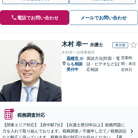
電話でお問い合わせ
メールでお問い合わせ
木村 幸一
弁護士
東京都
木村幸一法律事務所
営業時
高崎市
か
面談方法(対面・電
らも相談
話・ビデオなど)は
間：本日
受付中
応相談
定休日
税務調査対応
【関東エリア対応】【府中駅7分】【弁護士歴10年以上】税務問題に
力を入れて取り組んでおります。税務調査／不服申し立て／税務訴訟
など幅広く扱っています。税務当局の対応はお任せください。【夜