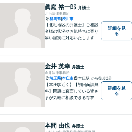
幅広く対応。地域に根ざした
眞庭 裕一郎
弁護士
法律事務所／特許事務所を目
北毛法律事務所
指しています。お気軽にご相
群馬県
渋川市
|
談ください。
【北毛地区の弁護士】ご相談
詳細を見
者様の状況やお気持ちに寄り
る
添い誠実に対応いたします。
法律トラブルでお困りの方の
強い味方として丁寧に迅速に
対応します
金井 英幸
弁護士
金井法律事務所
埼玉県
本庄市
本庄駅
から徒歩2分
|
【本庄駅近く】【初回面談無
詳細を見
料】問題に直面している皆さ
る
まが気軽に相談できる存在に
なります。離婚問題／相続問
題／交通事故など、幅広いト
ラブルに対応。【当日／夜間
／休日対応可能】公平・公正
本間 由也
弁護士
な立場から、事件の見通しを
こだまや法律事務所 飯能事務所