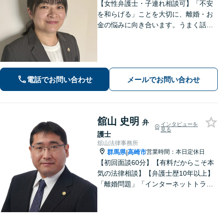
【女性弁護士・子連れ相談可】「不安
を和らげる」ことを大切に、離婚・お
金の悩みに向き合います。うまく話せ
なくても大丈夫です。状況の整理から
ご一緒します【高崎・完全個室・駐車
場無料】
電話でお問い合わせ
メールでお問い合わせ
舘山 史明
弁
インタビューを
見る
護士
舘山法律事務所
群馬県
高崎市
営業時間：本日定休日
|
【初回面談60分】【有料だからこそ本
気の法律相談】【弁護士歴10年以上】
「離婚問題」「インターネットトラブ
ル」「交通事故」「相続」「企業法
務」はお任せください！冷静・緻密・
そして大胆に、オーダーメイドの弁護