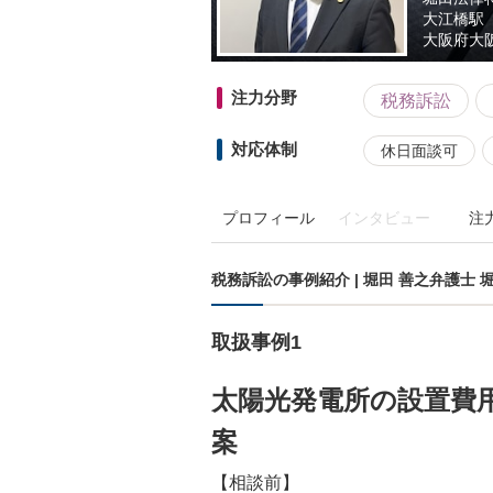
大江橋駅
大阪府
大
注力分野
税務訴訟
対応体制
休日面談可
プロフィール
インタビュー
注
税務訴訟の事例紹介 | 堀田 善之弁護士
取扱事例1
太陽光発電所の設置費
案
【相談前】