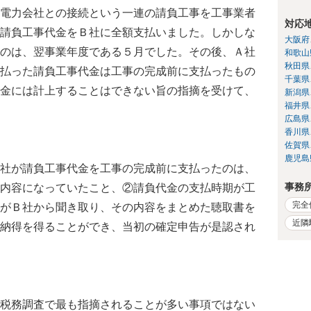
電力会社との接続という一連の請負工事を工事業者
対応
請負工事代金をＢ社に全額支払いました。しかしな
大阪府
のは、翌事業年度である５月でした。その後、Ａ社
和歌山
秋田県
払った請負工事代金は工事の完成前に支払ったもの
千葉県
金には計上することはできない旨の指摘を受けて、
新潟県
福井県
広島県
香川県
佐賀県
鹿児島
社が請負工事代金を工事の完成前に支払ったのは、
事務
内容になっていたこと、②請負代金の支払時期が工
完全
がＢ社から聞き取り、その内容をまとめた聴取書を
近隣
納得を得ることができ、当初の確定申告が是認され
税務調査で最も指摘されることが多い事項ではない