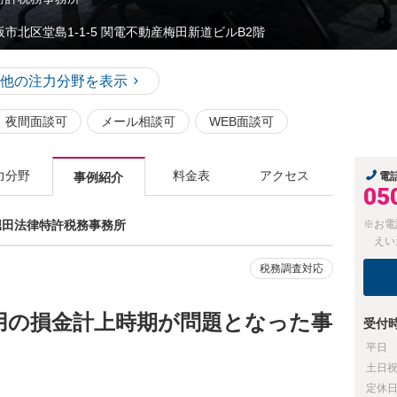
阪市北区堂島1-1-5 関電不動産梅田新道ビルB2階
他の注力分野を表示
夜間面談可
メール相談可
WEB面談可
力分野
料金表
アクセス
事例紹介
電
05
 堀田法律特許税務事務所
※お電
えい
税務調査対応
用の損金計上時期が問題となった事
受付
平日
土日
定休