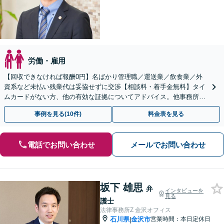
労働・雇用
【回収できなければ報酬0円】名ばかり管理職／運送業／飲食業／外
資系など未払い残業代は妥協せずに交渉【相談料・着手金無料】タイ
ムカードがない方、他の有効な証拠についてアドバイス。他事務所で
断られた方もご相談ください。あなたの権利を守ります！
事例を見る(10件)
料金表を見る
電話でお問い合わせ
メールでお問い合わせ
坂下 雄思
弁
インタビューを
見る
護士
法律事務所Z 金沢オフィス
石川県
金沢市
営業時間：本日定休日
|