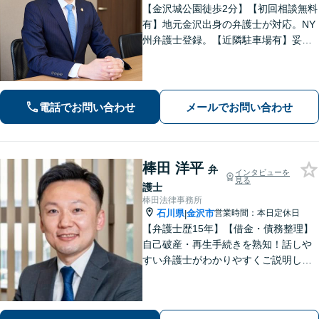
【金沢城公園徒歩2分】【初回相談無料
有】地元金沢出身の弁護士が対応。NY
州弁護士登録。【近隣駐車場有】妥協
なき探求心で、最善の結果を目指しま
す。【企業法務】債権回収、インター
ネット、英文契約はお任せ！
電話でお問い合わせ
メールでお問い合わせ
棒田 洋平
弁
インタビューを
見る
護士
棒田法律事務所
石川県
金沢市
営業時間：本日定休日
|
【弁護士歴15年】【借金・債務整理】
自己破産・再生手続きを熟知！話しや
すい弁護士がわかりやすくご説明しま
す。不安や悩みを解消して、生活の立
て直しをサポートします！【電話相談
可】