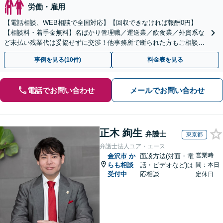
労働・雇用
【電話相談、WEB相談で全国対応】【回収できなければ報酬0円】
【相談料・着手金無料】名ばかり管理職／運送業／飲食業／外資系な
ど未払い残業代は妥協せずに交渉！他事務所で断られた方もご相談く
ださい。【解決事例が豊富】土曜日も電話受付しています
事例を見る(10件)
料金表を見る
電話でお問い合わせ
メールでお問い合わせ
正木 絢生
弁護士
東京都
弁護士法人ユア・エース
営業時
金沢市
か
面談方法(対面・電
らも相談
話・ビデオなど)は
間：本日
受付中
応相談
定休日