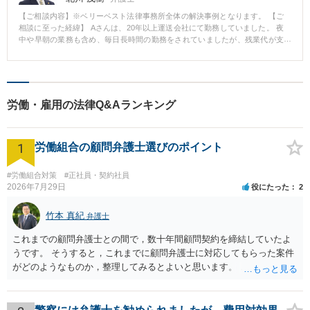
状況でした。そのため、仮に退職勧奨を拒まれた場合、紛争の長期化が見込
【ご相談内容】※ベリーベスト法律事務所全体の解決事例となります。 【ご
まれましたが、企業様の迅速な証拠収集の対応があったことから、うまく進
相談に至った経緯】 Aさんは、20年以上運送会社にて勤務していました。 夜
めることができたと感じています。 企業様は、随時メールや電話などで連絡
中や早朝の業務も含め、毎日長時間の勤務をされていましたが、残業代が支
を取り合い、細かい疑問にも対応したことを喜ばれておりました。
払われたことは一切ありませんでした。 Aさんは、体調を崩され、会社を休
職することになりました。 【ご相談内容】 「会社から少しでも残業代を支払
ってもらいたい」とのご意向で、ベリーベストにご相談をいただきました。
【ベリーベストの対応とその結果】 会社に対し、未払いの残業代を支払うよ
うにという内容の通知書を送りましたが、会社からの回答がなかったため、
労働・雇用の法律Q&Aランキング
裁判所に対して残業代の支払いを求める訴訟（裁判）を提起しました。 訴訟
では、Aさんが会社に提出していた日報やトラックに設置されていたタコグラ
フによって、Aさんの労働時間を証明することができました。 第1審ではAさ
1
んに有利な内容の判決が出され、最終的に、控訴審においてもAさんに有利な
労働組合の顧問弁護士選びのポイント
内容の和解を締結することができました。 Aさんは、約770万円を得ることが
できました。 ※ご依頼者様の守秘義務の観点から、一部、内容を抽象化して
#労働組合対策
#正社員・契約社員
掲載しております。
2026年7月29日
役にたった
2
竹本 真紀
弁護士
これまでの顧問弁護士との間で，数十年間顧問契約を締結していたよ
うです。 そうすると，これまでに顧問弁護士に対応してもらった案件
がどのようなものか，整理してみるとよいと思います。 これにより，
どのような案件で依頼することが多いのかわかると思います。 複数の
事務所を比較した上で，弁護士と面談をする際，そのような案件に対
応してもらえるのかが重要だと思います。 ただ，組合員の相談内容に