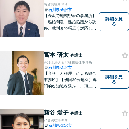
敦賀法律事務所
石川県
金沢市
|
【金沢で地域密着の事務所】
詳細を見
「離婚問題：離婚協議から調
る
停、裁判まで幅広く対応し、
豊富な実績を活かして最適な
解決策をご提案いたします」
「交通事故：24時間受付可／
弁護士が介入することで賠償
宮本 研太
弁護士
金の大幅な増額が実現できる
弁護士法人金沢税務法律事務所
ケースあり」【休日・夜間相
石川県
金沢市
|
談可】
【弁護士と税理士による総合
詳細を見
事務所】【初回30分無料】専
る
門的な知識を活かし、頂上＝
「目標とすべき適切な解決」
までしっかりガイド、サポー
トします。 事務所ホームペー
ジあります。
新谷 愛子
弁護士
浮葉法律事務所
石川県
金沢市
|