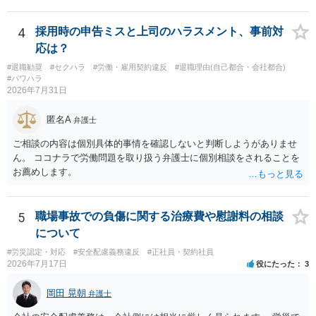
先となります。 その上で、いきなりの懲戒解雇は法的ハードルが高い
ものの、重い懲戒処分の対象には十分なり得ます。 名誉や評価の回復
については、会社側に「部下の不正行為による情報漏洩」と正式に認
4
採用時の申告ミスと上司のハラスメント、事前対
定させ、誤認した他部署への適切なフォローや周知を求めるのが有効
応は？
です。 あるいは、懲戒があったことを社内で周知される手続があるの
#退職勧奨
#セクハラ
#労働・雇用契約違反
#退職理由(自己都合・会社都合)
ならば、それにより軽微ながら回復はできるかもしれません。 さらに
#パワハラ
個人としても、相手に対してプライバシー侵害等に基づく損害賠償
2026年7月31日
（慰謝料）を請求する選択肢がありえます（ただし、金額は多額にな
らない可能性があります。）。
匿名A
弁護士
ご相談の内容は個別具体的事情を確認しないと判断しようがありませ
ん。 ココナラで労働問題を取り扱う弁護士に個別相談をされることを
お薦めします。
5
職場事故での負傷に関する治療費や慰謝料の相談
について
#労災認定・対応
#安全配慮義務違反
#正社員・契約社員
2026年7月17日
役にたった
3
岡田 晃朝
弁護士