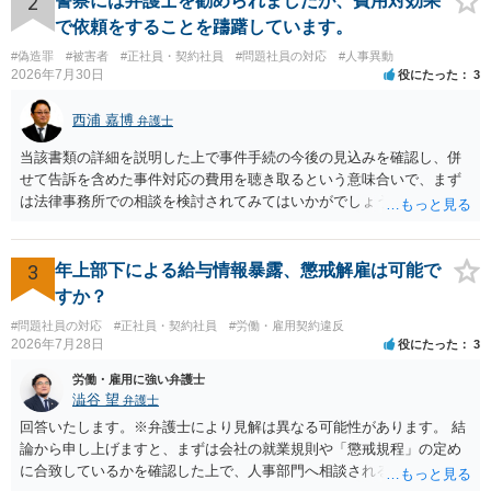
2
警察には弁護士を勧められましたが、費用対効果
ついて，分野を絞っているのか，それともどのような分野でもよいと
で依頼をすることを躊躇しています。
いうことで法律相談を依頼しているかの観点も重要です。 組合員とす
#偽造罪
#被害者
#正社員・契約社員
#問題社員の対応
#人事異動
れば，相談だけではなく，できれば受任まで考えている場合も多いと
2026年7月30日
役にたった
3
思います。 そうすると，労働組合としての相談だけではなく，基本的
に全ての分野を対象にして考える必要もあるかもしれません。 そうで
西浦 嘉博
弁護士
ないと，相談内容によって，対応が変わってしまうこともあると思い
ます。 組合員の相談についても，基本的に受任まで考えてもらえるこ
当該書類の詳細を説明した上で事件手続の今後の見込みを確認し、併
とができるのかも検討要素の一つかもしれません。
せて告訴を含めた事件対応の費用を聴き取るという意味合いで、まず
は法律事務所での相談を検討されてみてはいかがでしょうか。 上記、
ご参考ください。
3
年上部下による給与情報暴露、懲戒解雇は可能で
すか？
#問題社員の対応
#正社員・契約社員
#労働・雇用契約違反
2026年7月28日
役にたった
3
労働・雇用に強い弁護士
澁谷 望
弁護士
回答いたします。※弁護士により見解は異なる可能性があります。 結
論から申し上げますと、まずは会社の就業規則や「懲戒規程」の定め
に合致しているかを確認した上で、人事部門へ相談されることが最優