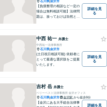
石川県
金沢市
|
【負債整理の相談など一定の
詳細を見
場合は無料相談可能】法律問
る
題は、放っておけば自然と解
消される、解決されるもので
はありません。 適切な対処を
行うことが、解決への近道と
なります。 お気軽にご相談く
中西 祐一
弁護士
ださい。
中西祐一法律事務所
石川県
金沢市
|
{土日祝日相談可能} 依頼者に
詳細を見
とって最適な選択肢をご提案
る
いたします。
吉村 岳
弁護士
ベリーベスト法律事務所 金沢オフィス
石川県
金沢市
金沢駅
から徒歩9分
|
【金沢にある大手総合法律事
詳細を見