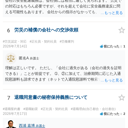
会社の安全配慮義務は、会社側には相当に厳しく見られます。 労災で
の対応はもちろん必要ですが、それを超えて会社に安全義務違反に問
える可能性もあります。 会社からの指示がなかっても、逆に危険な作
業の場合は会社側が危険を告げて注意を促していないとか、定期的な
実地指導をしていないことが問題になった事例もあります。ですの
で、指示が無ければ免責されるわけではありません。責任追及の交渉
6
労災の補償の会社への交渉依頼
となるでしょう。
#労災認定・対応
#正社員・契約社員
#労働審判
2026年7月14日
役にたった
1
匿名A
弁護士
理解は正しいです。 ただし、「会社に過失がある（会社の過失を証明
できる）」ことが前提です。 ➀、②に加えて、治療期間に応じた入通
院慰謝料も請求できます（ネットで入通院慰謝料で検索すると詳しい
説明が出てきます）。 さらに、後遺症が残れば、後遺障害逸失利益と
後遺障害慰謝料も請求できます。これらは後遺障害の等級、あなたの
収入、年齢等で大きく変わりますので一般的にいくらとは言えませ
7
退職同意書の秘密保持義務について
ん。 弁護士に依頼する費用はそれぞれの弁護士で異なるので個別に聞
いてみるしかありませんが、旧日弁連規準を使った着手金・成功報酬
#退職誓約書
#退職勧奨
#正社員・契約社員
#退職理由(自己都合・会社都合)
方式と着手金ゼロまたは少額で成功報酬大目の方式のどちらかが多い
2026年7月17日
役にたった
2
と思います（個々の弁護士次第なので一般化はできません）。 早めに
弁護士に直接面談で相談されることをお勧めします。
西浦 嘉博
弁護士