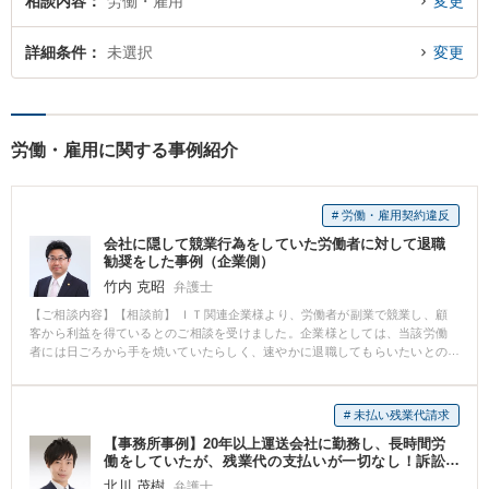
相談内容
労働・雇用
変更
詳細条件
未選択
変更
労働・雇用に関する事例紹介
# 労働・雇用契約違反
会社に隠して競業行為をしていた労働者に対して退職
勧奨をした事例（企業側）
竹内 克昭
弁護士
【ご相談内容】【相談前】 ＩＴ関連企業様より、労働者が副業で競業し、顧
客から利益を得ているとのご相談を受けました。企業様としては、当該労働
者には日ごろから手を焼いていたらしく、速やかに退職してもらいたいとの
ことで、当事務所へ来られました。 【相談後】 企業様のご意向を踏まえ、就
業規則を確認のうえ、競業や損害の証拠収集にご協力いただき、懲戒ないし
退職勧奨の方針決定をすることにしました。 懲戒解雇事由を満たしたことを
# 未払い残業代請求
確認したうえで退職勧奨に臨み、労働者の言い分を聞く機会を持ったとこ
【事務所事例】20年以上運送会社に勤務し、長時間労
ろ、即日自己都合退職をすることで話がまとまりました。 【先生のコメン
働をしていたが、残業代の支払いが一切なし！訴訟
ト】 本件では、在職中の競業による顧客争奪でしたので、就業規則の定め方
（裁判）で、約770万円を得た
や競業禁止の誓約書の取り付けが重要でしたが、いずれも十分とは言えない
北川 茂樹
弁護士