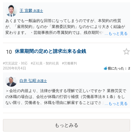
法に関する専門的な知識が必要な事案ですので、一度、お近くの弁護
士にご相談下さい。
王 宣麟
弁護士
あくまでも一般論的な回答になってしまうのですが、本契約の性質
が、「雇用契約」なのか「業務委託契約」なのかにより大きく結論が
変わります。 ・芸能事務所の専属契約では、残存期間や報酬額、投下
コストを基準に違約金や損害金を設定する例はあります。ただし、実
務上よくあるからといって当然に適法という意味ではなく、実際の損
害との対応関係や合理性が重要です。 ・違約金に上限がなくても、常
10
休業期間の定めと請求出来る金銭
に有効になるわけではありません。契約が労働契約に近い実態なら労
基法16条で無効となる余地があり、そうでなくても、金額が事務所の
#労災認定・対応
#正社員・契約社員
#労働審判
損害と比べて過大なら無効や減額が争点になります。 ・契約前の修正
2026年8月4日
役にたった
2
交渉は一般的です。 交渉の方向としては、上限額を設ける、実損害ベ
ースにする、算定根拠を明確化する、違約金ではなく「合理的な実
白井 弘昭
弁護士
費・未回収費用のみ」に限定する、などが典型です。 ・弁護士に契約
＞会社の内規より、法律が優先する理解で正しいですか？ 業務労災で
前に契約書の内容をレビューしてもらう価値は十分にあると思われま
の休職の場合は、会社が休職の打切り補償（労働基準法８１条）をし
す。 争点は、契約類型が雇用か業務委託か、実態として労働者性があ
ない限り、労働者を、休職を理由に解雇することはできません（労働
るか、解除事由が双方にどう定められているか、違約金の算定根拠が
基準法19条）。 会社の就業規則にて定められている休職期間及び休職
合理的か、という複数論点に分かれます。契約前なら、交渉のパワー
期間満了による退職は、業務労災への適用はありませんので、ご安心
バランスの問題もありますが、修正余地があるうえ、後から争うより
ください。 仮に会社が打切り補償をせずに解雇した場合は、不当解雇
コストを抑えやすいので、資料等を持参の上弁護士に確認されること
もっとみる
に当たります。 ＞労災の休業補償と、所得補償保険の保険金とは別
をお勧めします。 ・事務所側の解除でも、解除理由によってはタレン
に、受け取れる金銭はありますでしょうか？ 業務労災の場合は、会社