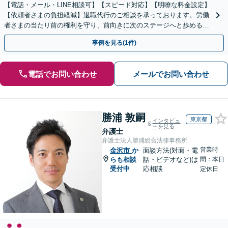
【電話・メール・LINE相談可】【スピード対応】【明瞭な料金設定】
【依頼者さまの負担軽減】退職代行のご相談を承っております。労働
者さまの当たり前の権利を守り、前向きに次のステージへと歩めるよ
う全力でサポートいたします。
事例を見る(1件)
電話でお問い合わせ
メールでお問い合わせ
勝浦 敦嗣
東京都
インタビュ
ーを見る
弁護士
弁護士法人勝浦総合法律事務所
営業時
金沢市
か
面談方法(対面・電
らも相談
話・ビデオなど)は
間：本日
受付中
応相談
定休日