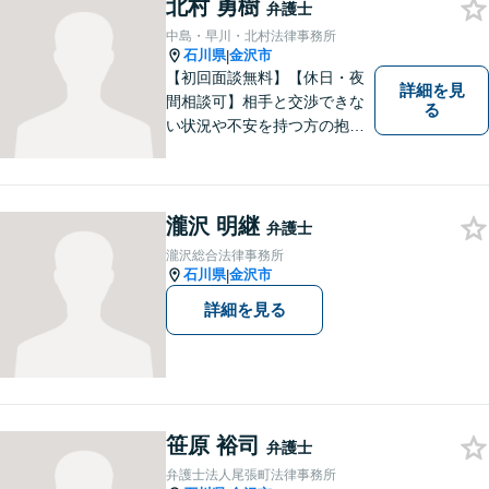
にご相談ください。
北村 勇樹
弁護士
中島・早川・北村法律事務所
石川県
金沢市
|
【初回面談無料】【休日・夜
詳細を見
間相談可】相手と交渉できな
る
い状況や不安を持つ方の抱え
る問題を解決するため、法律
を活かし、依頼者様を守りま
す。悩んでいる人は、一度弁
護士に話を聞いてもらうこと
瀧沢 明継
弁護士
でトラブル解決のきっかけを
瀧沢総合法律事務所
つかむことができるかもしれ
石川県
金沢市
|
ません。
詳細を見る
笹原 裕司
弁護士
弁護士法人尾張町法律事務所