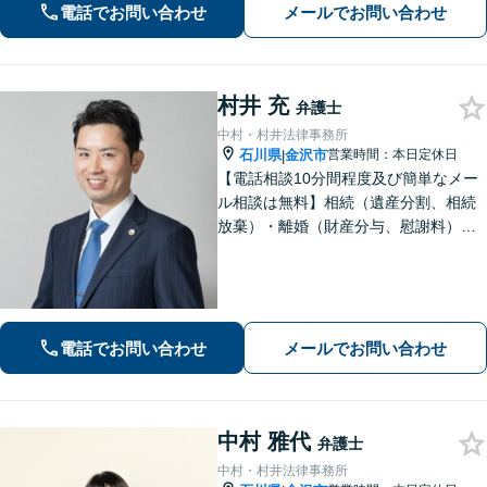
電話でお問い合わせ
メールでお問い合わせ
村井 充
弁護士
中村・村井法律事務所
石川県
金沢市
営業時間：本日定休日
|
【電話相談10分間程度及び簡単なメー
ル相談は無料】相続（遺産分割、相続
放棄）・離婚（財産分与、慰謝料）・
男女問題・刑事（身体拘束からの釈
放、不起訴等）【弁護士歴10年以上】
話しやすい雰囲気を作ること・わかり
やすい言葉での説明を心がけていま
す。
電話でお問い合わせ
メールでお問い合わせ
中村 雅代
弁護士
中村・村井法律事務所