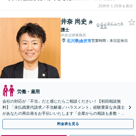
25件中 1-25件を表示
井奈 尚史
弁
インタビューを
見る
護士
井奈法律事務所
石川県
金沢市
営業時間：本日定休日
|
労働・雇用
会社の対応が「不当」だと感じたらご相談ください！【初回相談無
料】「未払残業代請求／不当解雇／ハラスメント」経験豊富な弁護士
があなたの再出発をお手伝いいたします「企業からの相談も多数・労
務管理もお任せ」【電話・メール相談可】
料金表を見る