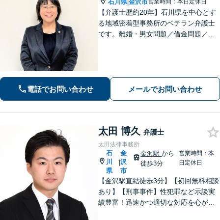
石川県
金沢市
営業時間：本日定休日
|
【弁護士歴約20年】石川県を中心とす
る地域密着型事務所のベテラン弁護士
です。離婚・男女問題／借金問題／刑
事事件など、依頼者さまのお困りごと
に、親身になって解決してまいりま
す。【法テラス利用可】【専用駐車場
あり】
電話でお問い合わせ
メールでお問い合わせ
太田 博久
弁護士
太田法律事務所
石
金
金沢駅
から
営業時間：本
川
沢
|
日定休日
徒歩3分
県
市
【金沢駅直結徒歩3分】【初回無料相談
あり】【刑事事件】性犯罪など示談実
績豊富！迅速かつ適切な対応を心がけ
ています【離婚・男女問題】感情的に