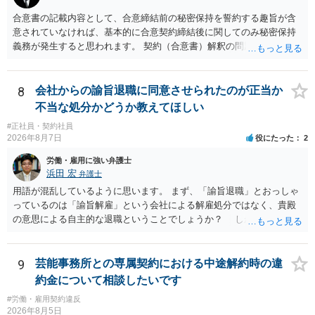
合意書の記載内容として、合意締結前の秘密保持を誓約する趣旨が含
意されていなければ、基本的に合意契約締結後に関してのみ秘密保持
義務が発生すると思われます。 契約（合意書）解釈の問題ですので、
内容を精査されてみてください。 より詳細についてお聞きになりたい
場合、最寄りの法律事務所で相談されることを検討ください。
8
会社からの諭旨退職に同意させられたのが正当か
不当な処分かどうか教えてほしい
#正社員・契約社員
2026年8月7日
役にたった
2
労働・雇用に強い弁護士
浜田 宏
弁護士
用語が混乱しているように思います。 まず、「諭旨退職」とおっしゃ
っているのは「諭旨解雇」という会社による解雇処分ではなく、貴殿
の意思による自主的な退職ということでしょうか？ しかし、記載さ
れた経緯からすると、事実上は解雇処分であると解する余地がありま
す。 その場合、解雇には客観的で合理的な理由が必要であり、かつ
解雇という処分が社会通念上相当と認められない限り、解雇は無効で
9
芸能事務所との専属契約における中途解約時の違
す。 結局、貴殿のネット炎上の内容や原因、勤務先に与えた影響な
約金について相談したいです
どを具体的に検討しなければ、何とも申し上げることができません。
#労働・雇用契約違反
また、育児休業法関係の問題もあるかもしれません。 ある程度労働
2026年8月5日