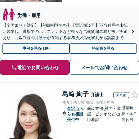
労働・雇用
【全国エリア対応】【初回相談無料】【電話相談可】不当解雇や未払
い残業代、職場でのハラスメントなど様々な労働問題の取り扱い実績
あり「元裁判官の弁護士が在籍する事務所／労働審判から訴訟まで、
裁判官経験を活かした最適な戦略を立案」
事例を見る(1件)
料金表を見る
電話でお問い合わせ
メールでお問い合わせ
島﨑 絢子
弁護士
東京都
弁護士法人勝浦総合法律事務所
営業時
金沢市
か
面談方法(対面・電
らも相談
話・ビデオなど)は
間：本日
受付中
応相談
定休日