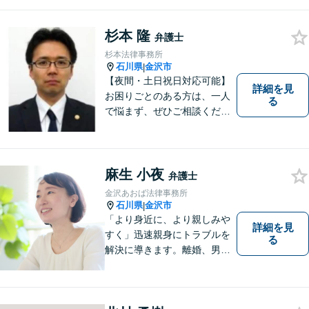
決へ導きます
杉本 隆
弁護士
杉本法律事務所
石川県
金沢市
|
【夜間・土日祝日対応可能】
詳細を見
お困りごとのある方は、一人
る
で悩まず、ぜひご相談くださ
い。香林坊に事務所がありま
すので、お気軽にご相談くだ
さい（相談料：１時間５5００
円(税込））
麻生 小夜
弁護士
金沢あおば法律事務所
石川県
金沢市
|
「より身近に、より親しみや
詳細を見
すく」迅速親身にトラブルを
る
解決に導きます。離婚、男女
間トラブル、借金、相続等の
問題から事業の問題まで幅広
く取り組んでいます。お気軽