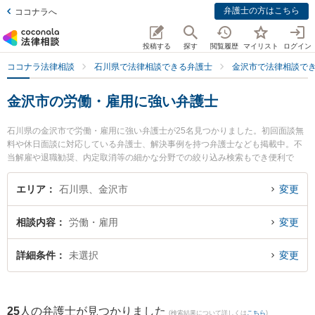
弁護士の方はこちら
ココナラへ
投稿する
探す
閲覧履歴
マイリスト
ログイン
ココナラ法律相談
石川県で法律相談できる弁護士
金沢市で法律相談で
金沢市の労働・雇用に強い弁護士
石川県の金沢市で労働・雇用に強い弁護士が25名見つかりました。初回面談無
料や休日面談に対応している弁護士、解決事例を持つ弁護士なども掲載中。不
当解雇や退職勧奨、内定取消等の細かな分野での絞り込み検索もでき便利で
す。特に井奈法律事務所の井奈 尚史弁護士や金沢たけうち法律事務所の竹内 克
昭弁護士、藤野法律事務所の角藤 佑樹弁護士のプロフィール情報や弁護士費
エリア
石川県、金沢市
変更
用、強みなどが注目されています。『金沢市で土日や夜間に発生した労働・雇
用のトラブルを今すぐに弁護士に相談したい』『労働・雇用のトラブル解決の
相談内容
労働・雇用
変更
実績豊富な近くの弁護士を検索したい』『初回相談無料で労働・雇用を法律相
談できる金沢市内の弁護士に相談予約したい』などでお困りの相談者さんにお
すすめです。
詳細条件
未選択
変更
25
人の弁護士が見つかりました
(検索結果について詳しくは
こちら
)