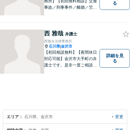
務所】【初回無料相談】交通
る
事故／刑事事件／離婚／労働
など、幅広いご相談に迅速に
対応！依頼者様の法律的に適
正かつ妥当な利益を擁護でき
西 雅哉
るように、努めてまいりま
弁護士
す。お困りの際は、お気軽に
西徹夫法律事務所
ご相談を！【お子様連れ可】
石川県
金沢市
|
【初回相談無料】【夜間休日
詳細を見
対応可能】金沢市大手町の弁
る
護士です。是非一度ご相談く
ださい。
エリア
石川県、金沢市
変更