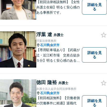
【初回法律相談無料】【女性
詳細を見
弁護士在籍】明るく安心感の
る
ある事務所です。
浮葉 遼
弁護士
浮葉法律事務所
石川県
金沢市
|
【専用駐車場あり】【武蔵が
詳細を見
辻・近江町市場 交差点徒歩
る
５分】明るく安心感のある事
務所です。
徳田 隆裕
弁護士
弁護士法人金沢合同法律事務所
石川県
金沢市
|
【初回相談無料】【労働者側
詳細を見
の労働事件に精通】退職代
る