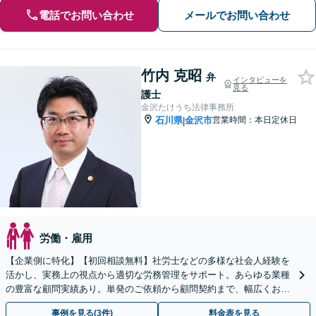
電話でお問い合わせ
メールでお問い合わせ
竹内 克昭
弁
インタビューを
見る
護士
金沢たけうち法律事務所
石川県
金沢市
営業時間：本日定休日
|
労働・雇用
【企業側に特化】【初回相談無料】社労士などの多様な社会人経験を
活かし、実務上の視点から適切な労務管理をサポート。あらゆる業種
の豊富な顧問実績あり。単発のご依頼から顧問契約まで、幅広くお受
けしています
事例を見る(3件)
料金表を見る