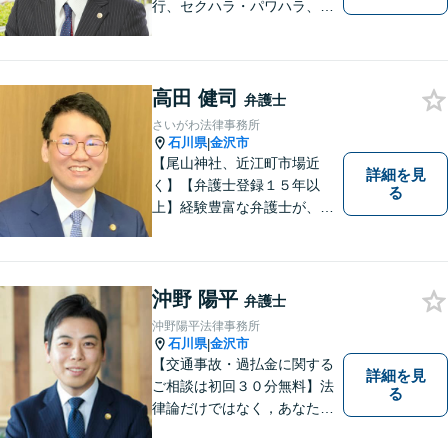
行、セクハラ・パワハラ、労
災、未払い給与請求はお任せ
ください！【弁護士歴10年以
上】離婚問題、不動産トラブ
ルも対応可能【メール相談／
高田 健司
弁護士
ビデオ面談可】【土曜日も対
さいがわ法律事務所
応】
石川県
金沢市
|
【尾山神社、近江町市場近
詳細を見
く】【弁護士登録１５年以
る
上】経験豊富な弁護士が、誠
実、丁寧に、フットワーク軽
く対応します
沖野 陽平
弁護士
沖野陽平法律事務所
石川県
金沢市
|
【交通事故・過払金に関する
詳細を見
ご相談は初回３０分無料】法
る
律論だけではなく，あなたの
お気持ちを踏まえて最善の解