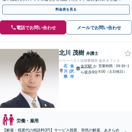
し、納得できる解決を目指します。
料金表を見る
電話でお問い合わせ
メールでお問い合わせ
北川 茂樹
弁護士
ベリーベスト法律事務所 金沢オフィス
石
金
金沢駅
か
営業時間：09:30~1
川
沢
|
8:00（土日祝日）
ら徒歩9分
県
市
労働・雇用
【解雇・残業代の相談料0円】サービス残業、突然の解雇、あきらめ