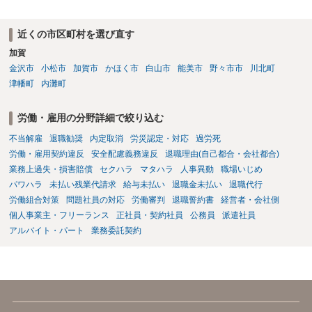
ト側に損害賠償が発生する建付けになっていることはあります。ただ
の安全配慮義務違反が認められると解されますので、会社の損害賠償
し、事務所側が一方的に解除したのにタレントへ違約金を課す設計
責任（治療費、通院慰謝料、入院費、入院慰謝料、後遺障害慰謝料、
は、合理性や対価性を欠くとして争いやすいです。逆に、タレント側
近くの市区町村を選び直す
逸失利益等）が認められる可能性が高いと思われます。 また、業務労
の重大な契約違反がある場合は、実損害の範囲で請求される可能性は
加賀
災での第三者行為傷害（同僚の不注意等による事故）の場合は、当該
あります。
第三者の賠償責任も考えられます。 労災で支払われた分は、損害額か
金沢市
小松市
加賀市
かほく市
白山市
能美市
野々市市
川北町
ら控除（損益相殺）されますが、それを超えた部分は、会社もしく
津幡町
内灘町
は、第三者から支払ってもらうことになります。 会社等との交渉が必
要になると思います（良い会社でしたら、自ら話してくると思います
労働・雇用の分野詳細で絞り込む
が・・・）。極めて専門的な話ですので、詳細もしくは対応を最寄り
の弁護士にご相談ください。 以上、ご参考まで。
不当解雇
退職勧奨
内定取消
労災認定・対応
過労死
労働・雇用契約違反
安全配慮義務違反
退職理由(自己都合・会社都合)
業務上過失・損害賠償
セクハラ
マタハラ
人事異動
職場いじめ
パワハラ
未払い残業代請求
給与未払い
退職金未払い
退職代行
労働組合対策
問題社員の対応
労働審判
退職誓約書
経営者・会社側
個人事業主・フリーランス
正社員・契約社員
公務員
派遣社員
アルバイト・パート
業務委託契約