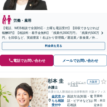
労働・雇用
【電話、WEB相談で全国対応・土曜も電話受付】【回収できなければ
報酬0円】【相談料・着手金無料】「残業代2000万円」「残業代500万
円」を回収など、実績豊富！名ばかり管理職／運送業／飲食業／外資
系など妥協せずに交渉！他で断られた方も対応。
料金表を見る
電話でお問い合わせ
メールでお問い合わせ
杉本 圭
大阪府
インタビュー
を見る
弁護士
弁護士法人勝浦総合法律事務所 大阪オフィス
営業時
金沢市
か
面談方法(対面・電
らも相談
話・ビデオなど)は
間：本日
受付中
応相談
定休日