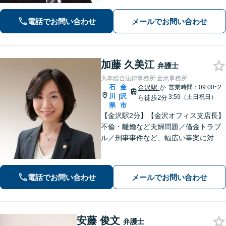
なりがちな場面でも冷静かつ戦略的な
対応で、適切な解決へと導きます。
電話でお問い合わせ
メールでお問い合わせ
加藤 久美江
弁護士
大本総合法律事務所 金沢事務所
石
金
金沢駅
か
営業時間：09:00~2
川
沢
|
3:59（土日祝日）
ら徒歩2分
県
市
【金沢駅2分】【金沢オフィス支店長】
不倫・離婚など夫婦問題／借金トラブ
ル／刑事事件など、幅広い事案に対応
しております。話しやすく親身な対応
が持ち味です。明るい雰囲気の事務所
ですので、リラックスしてお話しいた
電話でお問い合わせ
メールでお問い合わせ
だけると思います。法テラスOK
安藤 俊文
弁護士