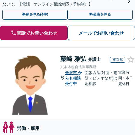
ないで。【電話・オンライン相談対応（予約制）】
事例を見る(4件)
料金表を見る
電話でお問い合わせ
メールでお問い合わせ
藤崎 雅弘
弁護士
東京都
六本木総合法律事務所
営業時
金沢市
か
面談方法(対面・電
らも相談
話・ビデオなど)は
間：本日
受付中
応相談
定休日
労働・雇用