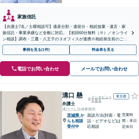
家族信託
【弁護士7名／土曜相談可】遺産分割・遺留分・相続放棄・遺言・家
族信託・事業承継など全般に対応。【初回60分無料（※）／オンライ
ン相談】調布・三鷹・八王子の３オフィスが連携※相続発生前のご相
談など有料相談になるものもございます。
事例を見る(1件)
料金表を見る
電話でお問い合わせ
メールでお問い合わせ
溝口 懸
東京都
インタビュー
を見る
弁護士
溝口けん法律事務所
営業時
茨城県
か
面談方法(対面・電
らも相談
話・ビデオなど)は
間：本日
受付中
応相談
定休日