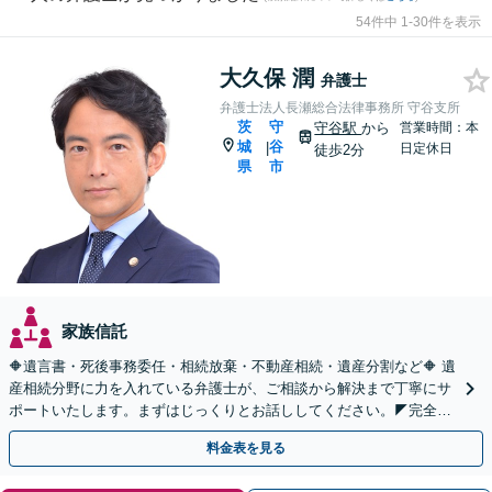
54件中 1-30件を表示
大久保 潤
弁護士
弁護士法人長瀬総合法律事務所 守谷支所
茨
守
守谷駅
から
営業時間：本
城
谷
|
日定休日
徒歩2分
県
市
家族信託
🔶遺言書・死後事務委任・相続放棄・不動産相続・遺産分割など🔶 遺
産相続分野に力を入れている弁護士が、ご相談から解決まで丁寧にサ
ポートいたします。まずはじっくりとお話ししてください。◤完全予
約制・初回法律相談無料◢
料金表を見る