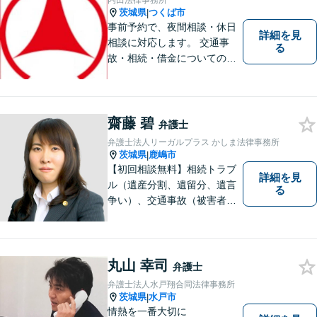
内田法律事務所
茨城県
つくば市
|
事前予約で、夜間相談・休日
詳細を見
相談に対応します。 交通事
る
故・相続・借金についてのご
相談は初回無料で実施いたし
ますので、お問合せくださ
い。
齋藤 碧
弁護士
弁護士法人リーガルプラス かしま法律事務所
茨城県
鹿嶋市
|
【初回相談無料】相続トラブ
詳細を見
ル（遺産分割、遺留分、遺言
る
争い）、交通事故（被害者
側）、借金問題、離婚・不貞
慰謝料問題に力を入れていま
す。
丸山 幸司
弁護士
弁護士法人水戸翔合同法律事務所
茨城県
水戸市
|
情熱を一番大切に