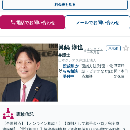
動産相続／遺言書作成／後見／事業承継【ビデオ面談対応】
料金表を見る
電話でお問い合わせ
メールでお問い合わせ
眞鍋 淳也
東京都
インタビュ
ーを見る
弁護士
日本クレアス弁護士法人
営業時
茨城県
か
面談方法(対面・電
らも相談
話・ビデオなど)は
間：本日
受付中
応相談
定休日
家族信託
【全国対応】【オンライン相談可】【原則として着手金ゼロ／完全成
功報酬】【電話相談可】解決事例多数／資産価値1000万円増で不動産