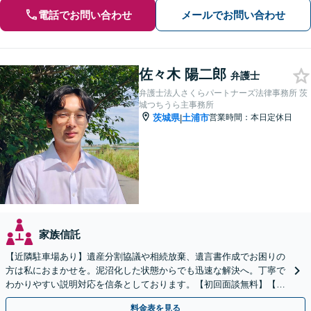
電話でお問い合わせ
メールでお問い合わせ
佐々木 陽二郎
弁護士
弁護士法人さくらパートナーズ法律事務所 茨
城つちうら主事務所
茨城県
土浦市
営業時間：本日定休日
|
家族信託
【近隣駐車場あり】遺産分割協議や相続放棄、遺言書作成でお困りの
方は私におまかせを。泥沼化した状態からでも迅速な解決へ。丁寧で
わかりやすい説明対応を信条としております。【初回面談無料】【法
テラス利用可】【休日・夜間対応可】
料金表を見る