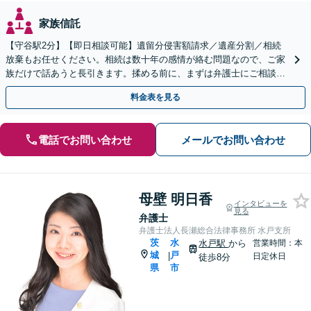
家族信託
【守谷駅2分】【即日相談可能】遺留分侵害額請求／遺産分割／相続
放棄もお任せください。相続は数十年の感情が絡む問題なので、ご家
族だけで話あうと長引きます。揉める前に、まずは弁護士にご相談く
ださい。
料金表を見る
電話でお問い合わせ
メールでお問い合わせ
母壁 明日香
インタビューを
見る
弁護士
弁護士法人長瀬総合法律事務所 水戸支所
茨
水
水戸駅
から
営業時間：本
城
戸
|
日定休日
徒歩8分
県
市