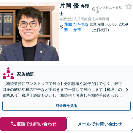
片岡 優
弁護
インタビューを見
る
士
弁護士法人片岡総合法律事務所
茨城
ひたちな
営業時間：00:00~23:59
|
県
か市
（土日祝日）
家族信託
【相続業務にワンストップで対応】分割協議や調停だけでなく、銀行
口座の解約や税の申告など手続きまで一貫して対応します【税理士の
資格あり】税理士経験を活かし、相続税も考慮した相続手続きもお任
せください【初回相談無料】任意後見や生前贈与なども対応
料金表を見る
電話でお問い合わせ
メールでお問い合わせ