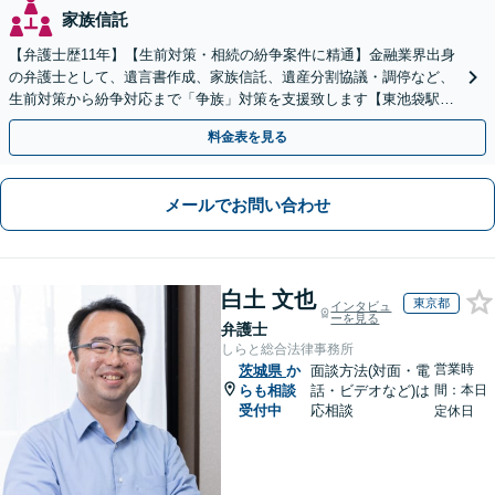
家族信託
【弁護士歴11年】【生前対策・相続の紛争案件に精通】金融業界出身
の弁護士として、遺言書作成、家族信託、遺産分割協議・調停など、
生前対策から紛争対応まで「争族」対策を支援致します【東池袋駅2
分】【初回面談無料】
料金表を見る
メールでお問い合わせ
白土 文也
東京都
インタビュ
ーを見る
弁護士
しらと総合法律事務所
営業時
茨城県
か
面談方法(対面・電
らも相談
話・ビデオなど)は
間：本日
受付中
応相談
定休日