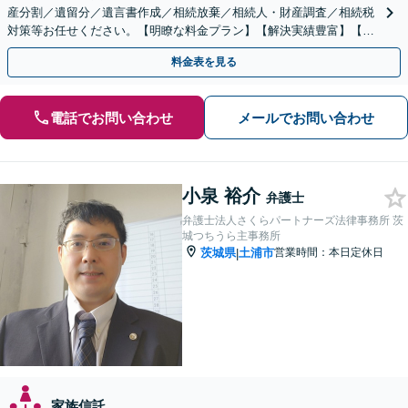
産分割／遺留分／遺言書作成／相続放棄／相続人・財産調査／相続税
対策等お任せください。【明瞭な料金プラン】【解決実績豊富】【電
話相談可】
料金表を見る
電話でお問い合わせ
メールでお問い合わせ
小泉 裕介
弁護士
弁護士法人さくらパートナーズ法律事務所 茨
城つちうら主事務所
茨城県
土浦市
営業時間：本日定休日
|
家族信託