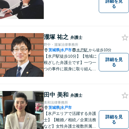
詳細を見
る
瀧塚 祐之
弁護士
野中・瀧塚法律事務所
茨城県
水戸市
水戸駅
から徒歩10分
|
【水戸駅徒歩10分】【地域に
詳細を見
根ざした弁護士です】一つ一
る
つの事件に親身に取り組んで
いくことを心がけています。
【開設55年以上の法律事務
所】相談者の意向をきちんと
田中 美和
把握した上で、正当な権利を
弁護士
守るために丁寧な対応を致し
美和法律事務所
ます。
茨城県
水戸市
|
【水戸エリアで活躍する弁護
詳細を見
士】【離婚／相続／企業法務
る
など】女性弁護士複数所属／