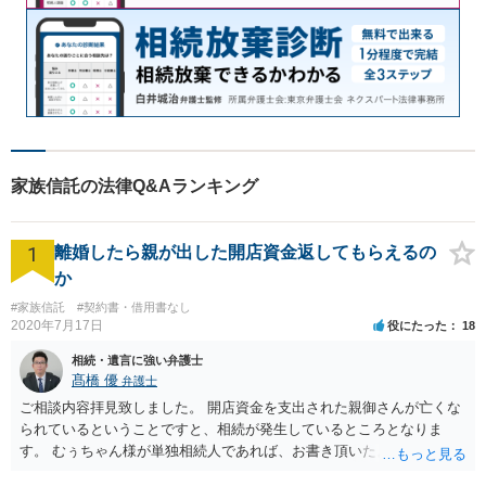
家族信託の法律Q&Aランキング
1
離婚したら親が出した開店資金返してもらえるの
か
#家族信託
#契約書・借用書なし
2020年7月17日
役にたった
18
相続・遺言に強い弁護士
髙橋 優
弁護士
ご相談内容拝見致しました。 開店資金を支出された親御さんが亡くな
られているということですと、相続が発生しているところとなりま
す。 むぅちゃん様が単独相続人であれば、お書き頂いたような方法で
ご主人に書面を書いてもらうことで対応は可能かと思います。 他にも