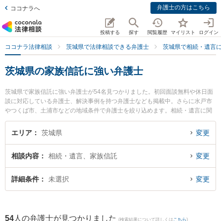
弁護士の方はこちら
ココナラへ
投稿する
探す
閲覧履歴
マイリスト
ログイン
ココナラ法律相談
茨城県で法律相談できる弁護士
茨城県で相続・遺言
茨城県の家族信託に強い弁護士
茨城県で家族信託に強い弁護士が54名見つかりました。初回面談無料や休日面
談に対応している弁護士、解決事例を持つ弁護士なども掲載中。さらに水戸市
やつくば市、土浦市などの地域条件で弁護士を絞り込めます。相続・遺言に関
係する家族間の相続トラブルや認知症の相続、遺産分割等の細かな分野での絞
り込み検索もでき便利です。特に弁護士法人長瀬総合法律事務所 守谷支所の大
エリア
茨城県
変更
久保 潤弁護士や弁護士法人さくらパートナーズ法律事務所 茨城つちうら主事務
所の佐々木 陽二郎弁護士、阿見法律事務所の髙橋 直人弁護士のプロフィール情
相談内容
相続・遺言、家族信託
変更
報や弁護士費用、強みなどが注目されています。『茨城県で土日や夜間に発生
した家族信託のトラブルを今すぐに弁護士に相談したい』『家族信託のトラブ
ル解決の実績豊富な近くの弁護士を検索したい』『初回相談無料で家族信託を
詳細条件
未選択
変更
法律相談できる茨城県内の弁護士に相談予約したい』などでお困りの相談者さ
んにおすすめです。
54
人の弁護士が見つかりました
(検索結果について詳しくは
こちら
)