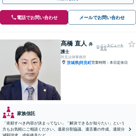
電話でお問い合わせ
メールでお問い合わせ
髙橋 直人
弁
インタビューを
見る
護士
阿見法律事務所
茨城県
阿見町
営業時間：本日定休日
|
家族信託
「依頼すべき内容が決まってない」「解決できるか知りたい」という
方もお気軽にご相談ください。遺産分割協議、遺言書の作成、遺留分
減額請求、成年後見など