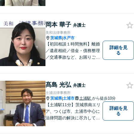
多岐にわたる分野で解決実績
あり。皆様の新たな一歩を支
援すべく、多面的にサポート
いたします。お困りごとがあ
岡本 華子
弁護士
ればお気軽にご相談くださ
美和法律事務所
い。
茨城県
水戸市
|
【初回相談１時間無料】離婚
詳細を見
／遺産相続／借金・債務整理
る
／交通事故など、お困りごと
はお気軽にご相談ください。
ご依頼者様に寄り添い、より
良い解決を目指し全力でサポ
ートします。
髙島 光弘
弁護士
土浦法律事務所
茨城県
土浦市
土浦駅
から徒歩10分
|
【土浦駅11分】茨城県南エリ
詳細を見
ア、つくば市、土浦市中心に
る
法律問題の解決に尽力してお
ります。地域の実情を踏まえ
た丁寧な対応を心掛けていま