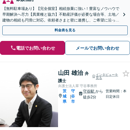
【無料駐車場あり】【完全個室】相続放棄に強い！豊富なノウハウで
早期解決へ尽力【異業種と協力】不動産評価が必要な場合等、土地／
建物の相続も円滑に対応。依頼者さまと密に連携し、ご希望に沿った
相続を目指します【夜間休日対応】【土浦駅よりバス3分】
料金表を見る
電話でお問い合わせ
メールでお問い合わせ
山田 雄治
弁
インタビューを
見る
護士
弁護士法人翠 守谷事務所
茨
守
守谷駅
から
営業時間：本
城
谷
|
日定休日
徒歩2分
県
市