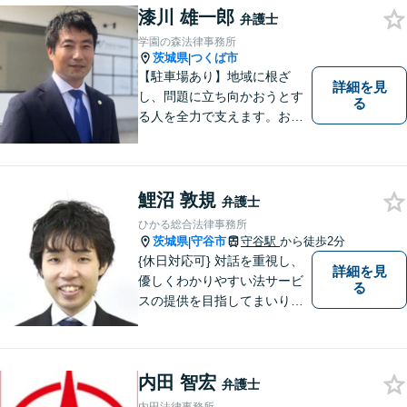
りごとがあればお気軽にご相
漆川 雄一郎
弁護士
談ください！お一人おひとり
学園の森法律事務所
に誠実に向き合います。
茨城県
つくば市
|
【駐車場あり】地域に根ざ
詳細を見
し、問題に立ち向かおうとす
る
る人を全力で支えます。お困
りの方は、お気軽にご相談く
ださい。
鯉沼 敦規
弁護士
ひかる総合法律事務所
茨城県
守谷市
守谷駅
から徒歩2分
|
{休日対応可} 対話を重視し、
詳細を見
優しくわかりやすい法サービ
る
スの提供を目指してまいりま
す。
内田 智宏
弁護士