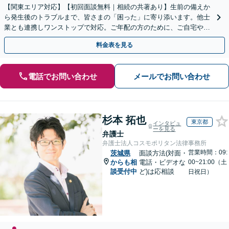
【関東エリア対応】【初回面談無料｜相続の共著あり】生前の備えか
ら発生後のトラブルまで、皆さまの「困った」に寄り添います。他士
業とも連携しワンストップで対応。ご年配の方のために、ご自宅やご
近所への出張相談も実施【秘密厳守｜休日・夜間相談可】
料金表を見る
電話でお問い合わせ
メールでお問い合わせ
杉本 拓也
東京都
インタビュ
ーを見る
弁護士
弁護士法人コスモポリタン法律事務所
営業時間：09:
茨城県
面談方法(対面・
からも相
電話・ビデオな
00~21:00（土
談受付中
ど)は応相談
日祝日）