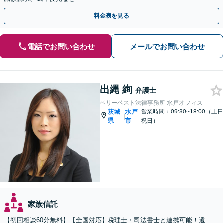
料金表を見る
電話でお問い合わせ
メールでお問い合わせ
出縄 絢
弁護士
ベリーベスト法律事務所 水戸オフィス
茨城
水戸
営業時間：09:30~18:00（土日
|
県
市
祝日）
家族信託
【初回相談60分無料】【全国対応】税理士・司法書士と連携可能！遺