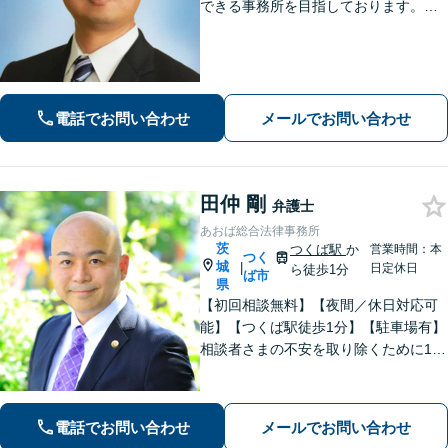
できる事務所を目指しております。依
頼者の方の費用対効果の観点からもご
納得の行くまでご説明をいたします。
お困りのことがございましたらお気軽
にご相談ください。
電話でお問い合わせ
メールでお問い合わせ
田仲 剛
弁護士
あおば総合法律事務所
茨
つくば駅
か
営業時間：本
つく
城
|
日定休日
ら徒歩1分
ば市
県
【初回相談無料】【夜間／休日対応可
能】【つくば駅徒歩1分】【駐車場有】
相談者さまの不安を取り除くために1件
1件のご相談に時間をかけて対応し、相
談者さまに寄り添った解決方法を提案
することを心がけています。まずはお
電話でお問い合わせ
メールでお問い合わせ
気軽にお問い合わせください。