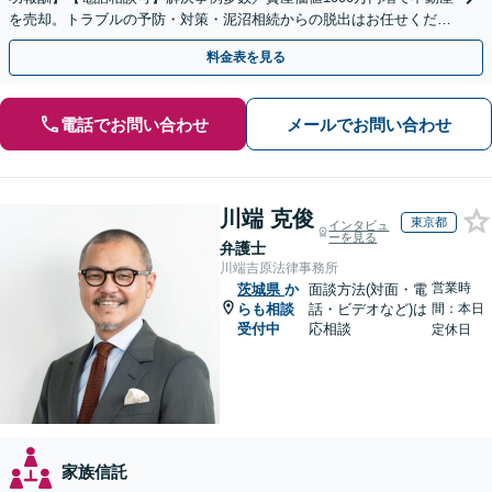
を売却。トラブルの予防・対策・泥沼相続からの脱出はお任せくださ
い！法律と税務を一体的に対応します
料金表を見る
電話でお問い合わせ
メールでお問い合わせ
川端 克俊
東京都
インタビュ
ーを見る
弁護士
川端吉原法律事務所
営業時
茨城県
か
面談方法(対面・電
らも相談
話・ビデオなど)は
間：本日
受付中
応相談
定休日
家族信託