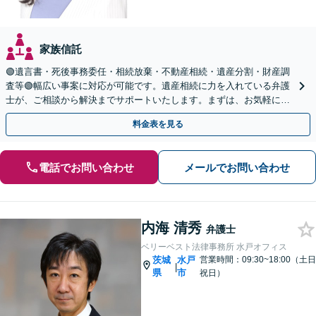
家族信託
🟢遺言書・死後事務委任・相続放棄・不動産相続・遺産分割・財産調
査等🟢幅広い事案に対応が可能です。遺産相続に力を入れている弁護
士が、ご相談から解決までサポートいたします。まずは、お気軽にお
問い合わせください。◤完全予約制・初回相談料無料◢
料金表を見る
電話でお問い合わせ
メールでお問い合わせ
内海 清秀
弁護士
ベリーベスト法律事務所 水戸オフィス
茨城
水戸
営業時間：09:30~18:00（土日
|
県
市
祝日）