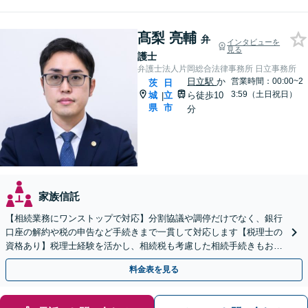
髙梨 亮輔
弁
インタビューを
見る
護士
弁護士法人片岡総合法律事務所 日立事務所
日立駅
か
営業時間：00:00~2
茨
日
3:59（土日祝日）
城
立
ら徒歩10
|
県
市
分
家族信託
【相続業務にワンストップで対応】分割協議や調停だけでなく、銀行
口座の解約や税の申告など手続きまで一貫して対応します【税理士の
資格あり】税理士経験を活かし、相続税も考慮した相続手続きもお任
せください【初回相談無料】任意後見や生前贈与なども対応
料金表を見る