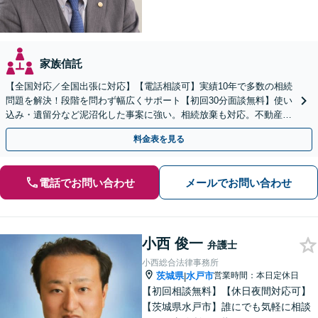
家族信託
【全国対応／全国出張に対応】【電話相談可】実績10年で多数の相続
問題を解決！段階を問わず幅広くサポート【初回30分面談無料】使い
込み・遺留分など泥沼化した事案に強い。相続放棄も対応。不動産相
続は次世代を見据えたご提案。生前対策もお任せを
料金表を見る
電話でお問い合わせ
メールでお問い合わせ
小西 俊一
弁護士
小西総合法律事務所
茨城県
水戸市
営業時間：本日定休日
|
【初回相談無料】【休日夜間対応可】
【茨城県水戸市】誰にでも気軽に相談