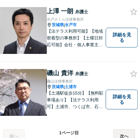
す。お困りごとがありました
上澤 一朗
ら、お気軽にご相談くださ
弁護士
い。
水戸さくら法律事務所
茨城県
水戸市
|
【法テラス利用可能】【地域
詳細を見
密着型の事務所】【土曜日対
る
応可能】会社・個人事業主の
方の顧問契約/著作権問題/交通
事故/離婚/相続・遺産分割/不
動産に関するトラブル/借金返
済などに対応しております。
磯山 貴洋
弁護士
お気軽にご相談ください。
磯山法律事務所
茨城県
土浦市
|
【土浦駅徒歩15分】【無料駐
詳細を見
車場あり】【法テラス利用
る
可】土浦市、つくば市、石岡
市、かすみがうら市、稲敷
市、牛久市、阿見町、美浦村
ほか、県内・県外対応しま
1ページ目
す。
前へ
次へ