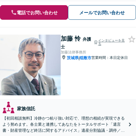
電話でお問い合わせ
メールでお問い合わせ
加藤 怜
弁護
インタビューを見
る
士
加藤法律事務所
茨城県
稲敷市
営業時間：本日定休日
|
家族信託
【初回相談無料】冷静かつ粘り強い対応で、理想の相続が実現できる
よう努めます。各士業と連携してあなたをトータルサポート「遺言
書・財産管理など終活に関するアドバイス」遺産分割協議・調停／不