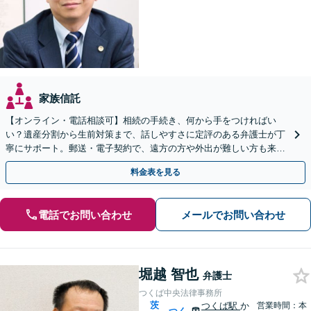
家族信託
【オンライン・電話相談可】相続の手続き、何から手をつければい
い？遺産分割から生前対策まで、話しやすさに定評のある弁護士が丁
寧にサポート。郵送・電子契約で、遠方の方や外出が難しい方も来所
不要で即日着手が可能です。まずはご相談ください。
料金表を見る
電話でお問い合わせ
メールでお問い合わせ
堀越 智也
弁護士
つくば中央法律事務所
茨
つくば駅
か
営業時間：本