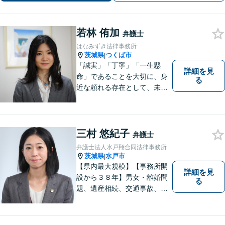
若林 侑加
弁護士
はなみずき法律事務所
茨城県
つくば市
|
「誠実」「丁寧」「一生懸
詳細を見
命」であることを大切に、身
る
近な頼れる存在として、未来
を切り拓くあなたを全力でサ
ポートします！
三村 悠紀子
弁護士
弁護士法人水戸翔合同法律事務所
茨城県
水戸市
|
【県内最大規模】【事務所開
詳細を見
設から３８年】男女・離婚問
る
題、遺産相続、交通事故、労
働問題、刑事事件などさまざ
まな法律トラブルに対応する
地域密着の女性弁護士。お困