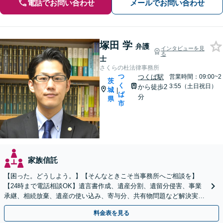
電話でお問い合わせ
メールでお問い合わせ
塚田 学
弁護
インタビューを見
る
士
さくらの杜法律事務所
つ
つくば駅
営業時間：09:00~2
茨
く
3:55（土日祝日）
から徒歩2
城
|
ば
分
県
市
家族信託
【困った。どうしよう。】【そんなときこそ当事務所へご相談を】
【24時まで電話相談OK】遺言書作成、遺産分割、遺留分侵害、事業
承継、相続放棄、遺産の使い込み、寄与分、共有物問題など解決実績
多数【依頼者様の最善の解決を目指します】
料金表を見る