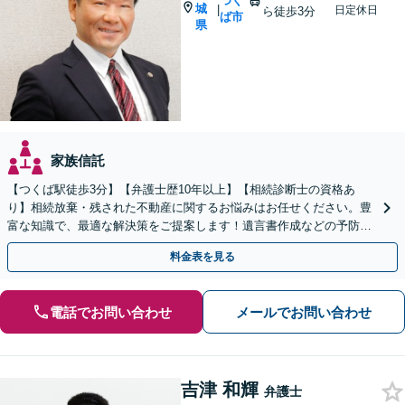
つく
城
|
日定休日
ら徒歩3分
ば市
県
家族信託
【つくば駅徒歩3分】【弁護士歴10年以上】【相続診断士の資格あ
り】相続放棄・残された不動産に関するお悩みはお任せください。豊
富な知識で、最適な解決策をご提案します！遺言書作成などの予防策
にも対応可能です【夜間・休日の相談可能】
料金表を見る
電話でお問い合わせ
メールでお問い合わせ
吉津 和輝
弁護士