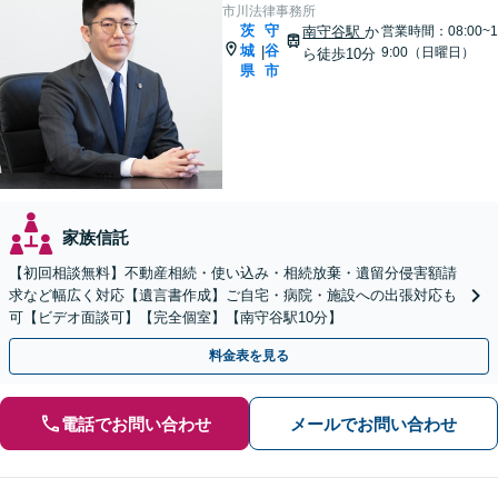
市川法律事務所
茨
守
南守谷駅
か
営業時間：08:00~1
城
谷
|
9:00（日曜日）
ら徒歩10分
県
市
家族信託
【初回相談無料】不動産相続・使い込み・相続放棄・遺留分侵害額請
求など幅広く対応【遺言書作成】ご自宅・病院・施設への出張対応も
可【ビデオ面談可】【完全個室】【南守谷駅10分】
料金表を見る
電話でお問い合わせ
メールでお問い合わせ