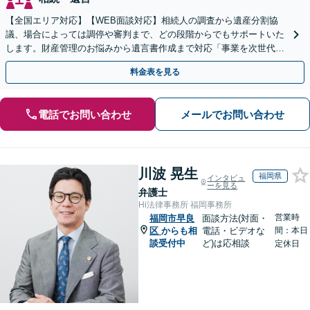
【全国エリア対応】【WEB面談対応】相続人の調査から遺産分割協
議、場合によっては調停や審判まで、どの段階からでもサポートいた
します。財産管理のお悩みから遺言書作成まで対応「事業を次世代に
引き継ぐ安心の事業承継をサポート」【完全個室相談】
料金表を見る
電話でお問い合わせ
メールでお問い合わせ
川波 晃生
福岡県
インタビュ
ーを見る
弁護士
Hi法律事務所 福岡事務所
営業時
福岡市早良
面談方法(対面・
区
からも相
電話・ビデオな
間：本日
談受付中
ど)は応相談
定休日