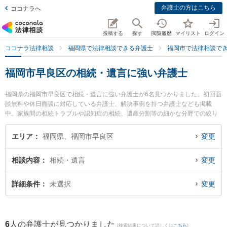
弁護士の方はこちら
ココナラへ
投稿する
探す
閲覧履歴
マイリスト
ログイン
ココナラ法律相談
福岡県で法律相談できる弁護士
福岡市で法律相談で
福岡市早良区の相続・遺言に強い弁護士
福岡県の福岡市早良区で相続・遺言に強い弁護士が6名見つかりました。初回面
談無料や休日面談に対応している弁護士、解決事例を持つ弁護士なども掲載
中。家族間の相続トラブルや認知症の相続、遺産分割等の細かな分野での絞り
込み検索もでき便利です。特に平田すぐる法律事務所の平田 卓弁護士や日の出
総合法律事務所の下村 訓弘弁護士、福岡つむぎ法律事務所の山本 恭輔弁護士の
エリア
福岡県、福岡市早良区
変更
プロフィール情報や弁護士費用、強みなどが注目されています。『福岡市早良
区で土日や夜間に発生した相続・遺言のトラブルを今すぐに弁護士に相談した
相談内容
相続・遺言
変更
い』『相続・遺言のトラブル解決の実績豊富な近くの弁護士を検索したい』
『初回相談無料で相続・遺言を法律相談できる福岡市早良区内の弁護士に相談
予約したい』などでお困りの相談者さんにおすすめです。
詳細条件
未選択
変更
6
人の弁護士が見つかりました
(検索結果について詳しくは
こちら
)