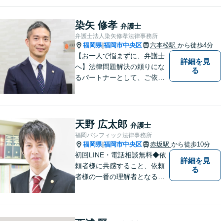
染矢 修孝
弁護士
弁護士法人染矢修孝法律事務所
福岡県
福岡市中央区
六本松駅
から徒歩4分
|
【お一人で悩まずに、弁護士
詳細を見
へ】法律問題解決の頼りにな
る
るパートナーとして、ご依頼
者の納得の行く解決を目指し
ます。「遺産分割や遺留分侵
害額請求などの相続問題」は
じめ、「離婚事件」、「損害
天野 広太郎
弁護士
賠償請求事件」、「刑事事
福岡パシフィック法律事務所
件」まで多数の事件の取り扱
福岡県
福岡市中央区
赤坂駅
から徒歩10分
|
い【分割払い可】
初回LINE・電話相談無料◆依
詳細を見
頼者様に共感すること、依頼
る
者様の一番の理解者となるこ
とがモットーです。親身な弁
護士がスピーディーに解決し
ます！