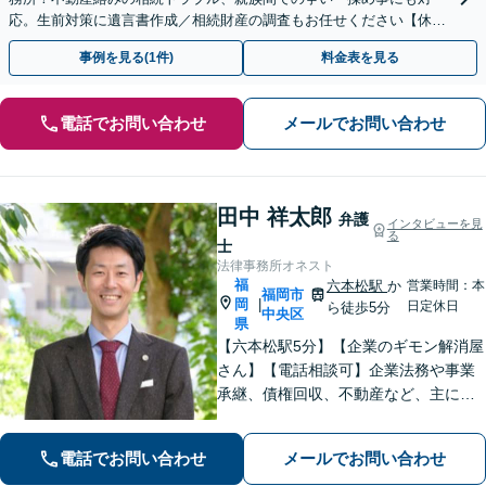
応。生前対策に遺言書作成／相続財産の調査もお任せください【休
日・夜間面談可】【完全個室】【六本松駅2分】
事例を見る(1件)
料金表を見る
電話でお問い合わせ
メールでお問い合わせ
田中 祥太郎
弁護
インタビューを見
る
士
法律事務所オネスト
福
六本松駅
か
営業時間：本
福岡市
岡
|
日定休日
ら徒歩5分
中央区
県
【六本松駅5分】【企業のギモン解消屋
さん】【電話相談可】企業法務や事業
承継、債権回収、不動産など、主に企
業側の案件に注力しています。経営者
のみなさまが安心して本業に専念でき
電話でお問い合わせ
メールでお問い合わせ
るよう、法律に関するちょっとした疑