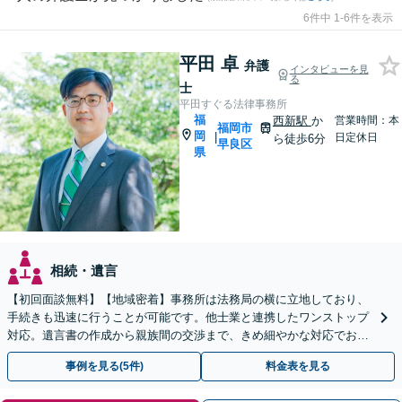
6件中 1-6件を表示
平田 卓
弁護
インタビューを見
る
士
平田すぐる法律事務所
福
西新駅
か
営業時間：本
福岡市
岡
|
日定休日
ら徒歩6分
早良区
県
相続・遺言
【初回面談無料】【地域密着】事務所は法務局の横に立地しており、
手続きも迅速に行うことが可能です。他士業と連携したワンストップ
対応。遺言書の作成から親族間の交渉まで、きめ細やかな対応でお手
伝いいたします。【メール24時間受付】
事例を見る(5件)
料金表を見る