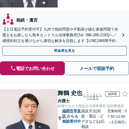
相続・遺言
【土日電話予約受付可】九州で相続問題や不動産が絡む家族問題で弁
護士をお探しなら熊本セントラル法律事務所(Tel: 096-288-2193)へ／
感情的対立を避けながら適切な解決を目指します【LINE24時間予約受
付可】【休日・夜間相談可】
料金表を見る
電話でお問い合わせ
メールで面談予約
舞鶴 史也
福岡県
インタビュ
ーを見る
弁護士
弁護士法人大西総合法律事務所 福岡事務所
福岡市早良
面談方法(対
営業時間：0
区
からも
面・電話・ビ
7:30~22:00
相談受付中
デオなど)は応
（土日祝日）
相談