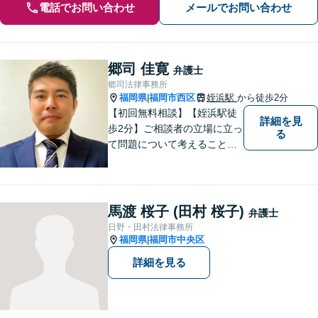
電話でお問い合わせ
メールでお問い合わせ
郷司 佳寛
弁護士
郷司法律事務所
福岡県
福岡市西区
姪浜駅
から徒歩2分
|
【初回無料相談】【姪浜駅徒
詳細を見
歩2分】ご相談者の立場に立っ
る
て問題について考えることが
モットー。企業法務案件、相
続・遺言案件、労働事件案
件、損害保険業務に関わる、
あらゆる問題解決に精通。
馬渡 桜子 (田村 桜子)
弁護士
【電話相談可】
日野・田村法律事務所
福岡県
福岡市中央区
|
詳細を見る