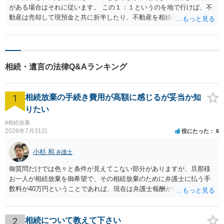
がある場合はそれに従います。 この１：１というのを地で行けば、不
動産は売却して現預金と共に折半したり、不動産を相続しない方がそ
の不動産の価値に応じて現預金を多く相続するなどすることになりま
す。 協議や調停の場合、互いが納得すればこれと異なる合意をするこ
とも許されるため、現実にはきれいに１：１とならない解決をするこ
とも多くあります。 一方で、生前弟さんが親御さんの面倒を見ていた
相続・遺言の法律Q&Aランキング
というケースでは、弟さんの貢献で遺産が維持された分が相続の際に
弟さんに加算されたり、逆に弟さんが利益を受けていた分が差し引か
れたりと、１：１から取り分が修正される可能性がそれなりに高いで
1
相続放棄の手続き費用が高額に感じるが妥当か知
す。 具体的なアドバイスについては、このような掲示板ではなく、詳
細な事情のヒアリングや証拠資料の検討を行わなければ難しいため、
りたい
一度面談にて法律相談をされることをおすすめします。
#相続放棄
2026年7月31日
役にたった
6
小杉 和
弁護士
御質問だけでは色々と条件が見えてこない部分がありますが、旦那様
お一人が相続放棄を御希望で、その相続放棄のために弁護士に払う手
数料が40万円ということであれば、現在は弁護士報酬が自由化されて
いるとはいえ、相当高額という印象です。私のところではその4分の1
です。 ただ、弁護士に払う手数料とは別に戸籍の用意に一定の実費が
かかることになりますので、その費用も支払うべきものとして頭に置
2
相続について教えて下さい