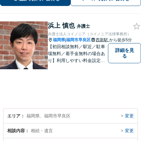
り強い交渉。迅速に接見します【当
日・夜間面談可】【完全個室】【西新
駅5分】
浜上 慎也
弁護士
弁護士法人コイノニア（コイノニア法律事務所）
福岡県
福岡市早良区
西新駅
から徒歩5分
|
【初回相談無料／駅近／駐車
詳細を見
場無料／着手金無料の場合あ
る
り】利用しやすい料金設定に
努め、裁判所や大手法律事務
所での豊富な経験も活かし、
ご相談者様にとってベストな
解決へ導きます。話しやすい
雰囲気を大切に、寄り添いつ
つ冷静で強力な味方になりま
す。
エリア
福岡県、福岡市早良区
変更
相談内容
相続・遺言
変更