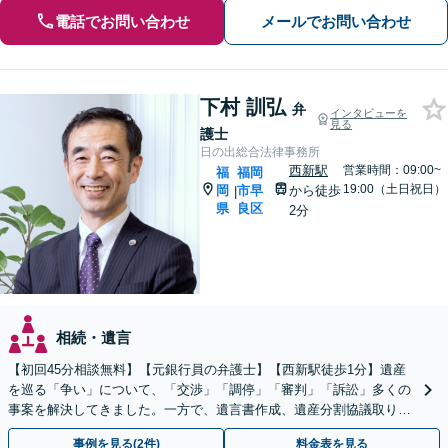
電話でお問い合わせ
メールでお問い合わせ
下村 訓弘
弁
インタビューを
見る
護士
日の出総合法律事務所
西新駅
営業時間：09:00~
福
福岡
19:00（土日祝日）
岡
市早
から徒歩
|
県
良区
2分
相続・遺言
【初回45分相談無料】【元銀行員の弁護士】【西新駅徒歩1分】遺産
を巡る「争い」について、「交渉」「調停」「審判」「訴訟」多くの
事案を解決してきました。一方で、遺言書作成、遺産分割協議取り纏
め、遺産の換価・名義変更等々の業務も大歓迎です。
事例を見る(2件)
料金表を見る