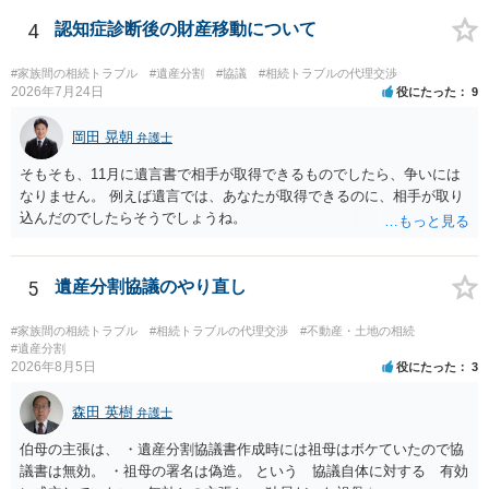
理証明を家庭裁判所で取得し、コピーを答弁書に添えて裁判所に提出
してください。 質問２について 請求棄却を求める答弁書を提出すれ
4
認知症診断後の財産移動について
ば、第１回期日は出席する必要がありません。その日は差支え（用事
があり出席できない）との記載で十分です。 質問３について 弁護士で
#家族間の相続トラブル
#遺産分割
#協議
#相続トラブルの代理交渉
はないので、ｍｉｎｔｓでの提出の必要は無いと思います。郵送（期
2026年7月24日
役にたった
9
限までに届けばよい）で十分です。 詳細は、書面記載の裁判所書記官
にお問い合わせください。 以上、ご参考まで。
岡田 晃朝
弁護士
そもそも、11月に遺言書で相手が取得できるものでしたら、争いには
なりません。 例えば遺言では、あなたが取得できるのに、相手が取り
込んだのでしたらそうでしょうね。
5
遺産分割協議のやり直し
#家族間の相続トラブル
#相続トラブルの代理交渉
#不動産・土地の相続
#遺産分割
2026年8月5日
役にたった
3
森田 英樹
弁護士
伯母の主張は、 ・遺産分割協議書作成時には祖母はボケていたので協
議書は無効。 ・祖母の署名は偽造。 という 協議自体に対する 有効