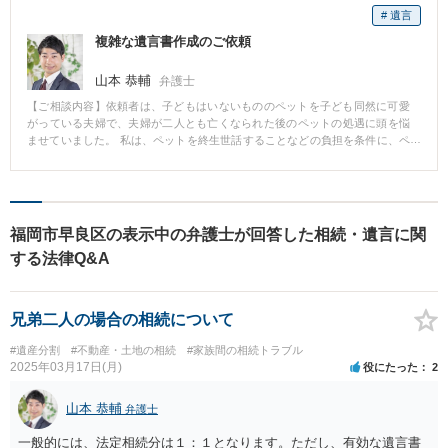
割合で遺産分割することで特に争いはなかったが、かなりの資産家で、相続
# 遺言
財産が、預金の他、不動産（マンション）、ゴルフ会員権、株式、投資信託
複雑な遺言書作成のご依頼
など多岐にわたったが、他の兄弟姉妹は、その遺産の内容を全く把握してお
らず、部屋に遺された書類を頼りに財産及び負債の把握を慎重に進めた。
遺
山本 恭輔
弁護士
産全体が把握できると、遺産目録を作成して、遺産分割協議書を作成。
【ご相談内容】依頼者は、子どもはいないもののペットを子ども同然に可愛
マン
がっている夫婦で、夫婦が二人とも亡くなられた後のペットの処遇に頭を悩
ションの相続方法で姉妹間に意見の相違もあったが、調整して各資産を適切
ませていました。 私は、ペットを終生世話することなどの負担を条件に、ペ
に換価することができ。全体として円滑に遺産相続ができた。
ットと飼育費用を信頼できる人に遺贈する遺言書の作成を提案しました。 そ
の他にも、依頼者の希望を丁寧にヒアリングした結果、遺留分を侵害してし
まう条項や二次相続への配慮など、複雑な問題が多く出てきましたが、遺言
書の中で一つ一つ対処していきました。 このような場合、一般的には遺言書
作成費用が遺産総額に応じて決まることが多く、分かりにくくしかも高額に
福岡市早良区の表示中の弁護士が回答した相続・遺言に関
なりがちですが、弊事務所の報酬基準により１通22万円（税込）の定額にて
する法律Q&A
お受けし、とても喜んでいただきました。
兄弟二人の場合の相続について
#遺産分割
#不動産・土地の相続
#家族間の相続トラブル
2025年03月17日(月)
役にたった
2
山本 恭輔
弁護士
一般的には、法定相続分は１：１となります。ただし、有効な遺言書