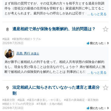
まず前段の質問ですが、その従兄弟の方々を相手方とする遺産分割調
停を（曾祖父の最後の住所地を管轄する）家庭裁判所に申し立てるこ
とが考えられます。裁判所からの呼出しがあれば応答する可能性がま
だあるのではないでしょうか。 後段の質問については、相続放棄は可
能と思われます。時間が思った以上にないので必要書類をてきぱきと
揃える必要があります。その点是非御注意ください。
8
遺産相続で弟が保険を無断解約、法的問題は？
#協議
#家族間の相続トラブル
2026年7月26日
役にたった
3
高島 秀行
弁護士
弟が勝手に被相続人の判子を使って、相続人共有状態の保険金の解約
をし、現金を受け取ることは合法なのでしょうか？ 弟が被相続人に無
断で被相続人の保険契約を解約したことは 刑事的にも犯罪となる可能
性があり、民事的には無効だと思います。 保険会社で解約の際に提出
された書類のコピーを取得して、弁護士に面談で詳しい事情を話して
相談 されたら良いと思います。
9
法定相続人に知らされていなかった遺言と遺産分
割
#遺産分割
#協議
#遺言の書き直し・やり直し
#遺言の真偽鑑定・遺言無効
#相続トラブルの代理交渉
#不動産・土地の相続
2026年7月18日
役にたった
3