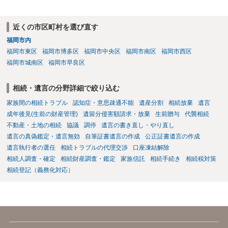
を持参のうえ個別に弁護士に相談されることをお勧めします。
近くの市区町村を選び直す
福岡市内
福岡市東区
福岡市博多区
福岡市中央区
福岡市南区
福岡市西区
福岡市城南区
福岡市早良区
相続・遺言の分野詳細で絞り込む
家族間の相続トラブル
認知症・意思疎通不能
遺産分割
相続放棄
遺言
成年後見(生前の財産管理)
遺留分侵害額請求・放棄
生前贈与
代襲相続
不動産・土地の相続
協議
調停
遺言の書き直し・やり直し
遺言の真偽鑑定・遺言無効
自筆証書遺言の作成
公正証書遺言の作成
遺言執行者の選任
相続トラブルの代理交渉
口座凍結解除
相続人調査・確定
相続財産調査・鑑定
家族信託
相続手続き
相続税対策
相続登記（義務化対応）