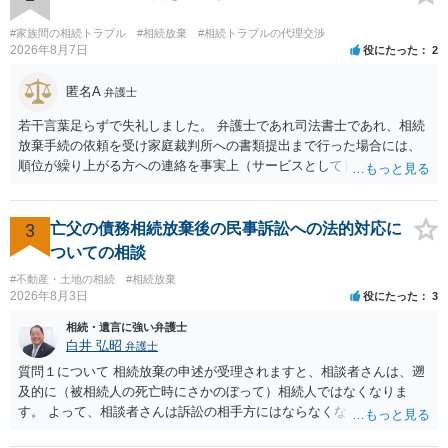
いておいてください。 話を元に戻して、弁護士に対する手数料です
が、旦那様の収入や財産にもよりますが、法テラスに御連絡なさって
#家族間の相続トラブル
#相続放棄
#相続トラブルの代理交渉
弁護士との相談を予約して受任してもらうのが一番安上がりでしょ
2026年8月7日
役にたった
2
う。数万円でやってくれるはずです。 ただ、法テラスは予約が取りづ
らい（希望者が多く予約できてもしばらく先になる）ようですので、
匿名A
弁護士
比較的短い熟慮期間のことを考えると、来週早々すぐにでも御連絡す
若干言葉足らずで失礼しました。 弁護士であれ司法書士であれ、相続
る方が良いでしょう。 もし法テラスが御利用になれない、あるいは時
放棄手続の依頼を受け家庭裁判所への書類提出まで行った場合には、
間がない等であれば、相続を取扱分野としている弁護士を適宜探し
順位が繰り上がる方への連絡を事実上（サービスとして）行うことは
（WEB等で）、問い合わせてみることです。相続を扱う弁護士でも相
あります。その「連絡」だけを弁護士が業務としてお受けすることは
続放棄は比較的安価な手数料でのお仕事になるのであまり前向きに受
できない、という意味でした。
けてくれないところもあるようです。 複数の法律事務所に聞いて（相
3
亡父の債務相続放棄後の民事訴訟への法的対応に
見積もりをとって）、一番安いところでやってもらうことに決めれ
ば、キューちゃんママさんの御希望をかなえることができるのではな
ついての相談
いでしょうか。 あるいは相続放棄であれば御自分でできなくもないと
#不動産・土地の相続
#相続放棄
は思います。その場合、かかるのは戸籍等の取得費用と印紙代だけと
2026年8月3日
役にたった
3
なります。家庭裁判所のサイトから用紙を取得すると共に必要な書類
相続・遺言に強い弁護士
を確認し、印紙と共に家庭裁判所に提出して相続放棄申述受理通知書
白井 弘昭
弁護士
を待つという流れになります。
質問１について 相続放棄の申述が受理されますと、相談者さんは、遡
及的に（被相続人の死亡時にさかのぼって）相続人ではなくなりま
す。 よって、相談者さんは訴訟の相手方にはならなくなるので（明け
渡し請求の対象ではなくなるので）請求棄却となります。 相続放棄受