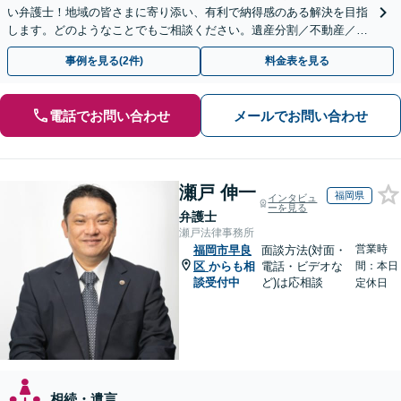
い弁護士！地域の皆さまに寄り添い、有利で納得感のある解決を目指
します。どのようなことでもご相談ください。遺産分割／不動産／遺
言書／使い込み／寄与分／遺留分／相続放棄【完全個室】
事例を見る(2件)
料金表を見る
電話でお問い合わせ
メールでお問い合わせ
瀬戸 伸一
福岡県
インタビュ
ーを見る
弁護士
瀬戸法律事務所
営業時
福岡市早良
面談方法(対面・
区
からも相
電話・ビデオな
間：本日
談受付中
ど)は応相談
定休日
相続・遺言