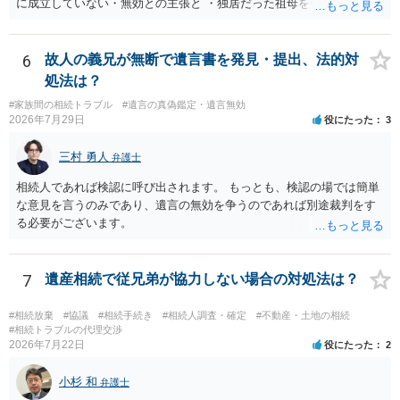
に成立していない・無効との主張と ・独居だった祖母を引き取り、家
を売却して施設入所の費用を作るということで、家を父が単独取得し
たが父が祖母を自宅に引き取った後、家の売却前に入院してそのまま
亡くなったので、騙された という 協議自体の成立を認めたうえで
6
故人の義兄が無断で遺言書を発見・提出、法的対
債務不履行・詐欺という主張 の大きく２つの主張があるようですが い
処法は？
ずれの主張も伯母が主張とともに立証する必要があり 立証は困難な
#家族間の相続トラブル
#遺言の真偽鑑定・遺言無効
ケースと思われます。伯母の主張は矛盾・抵触する可能性があります
2026年7月29日
役にたった
3
ので 伯母の出方を見ながら対応するのが良いでしょう。 伯母からの
追及で対応に苦慮されているのであれば 弁護士に相談されるのがよ
三村 勇人
弁護士
いです。
相続人であれば検認に呼び出されます。 もっとも、検認の場では簡単
な意見を言うのみであり、遺言の無効を争うのであれば別途裁判をす
る必要がございます。
7
遺産相続で従兄弟が協力しない場合の対処法は？
#相続放棄
#協議
#相続手続き
#相続人調査・確定
#不動産・土地の相続
#相続トラブルの代理交渉
2026年7月22日
役にたった
2
小杉 和
弁護士