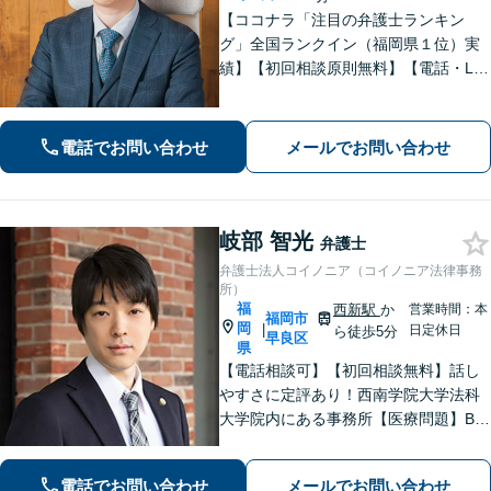
【ココナラ「注目の弁護士ランキン
グ」全国ランクイン（福岡県１位）実
績】【初回相談原則無料】【電話・LIN
E相談可】GoogleやSNSで検索する感
覚で、どんな些細な悩みでもご相談く
ださい【休日・夜間相談可】
電話でお問い合わせ
メールでお問い合わせ
岐部 智光
弁護士
弁護士法人コイノニア（コイノニア法律事務
所）
福
西新駅
か
営業時間：本
福岡市
岡
|
日定休日
ら徒歩5分
早良区
県
【電話相談可】【初回相談無料】話し
やすさに定評あり！西南学院大学法科
大学院内にある事務所【医療問題】B型
肝炎に強い弁護士【借金問題】債務整
理の解決実績100件以上【刑事事件】粘
電話でお問い合わせ
メールでお問い合わせ