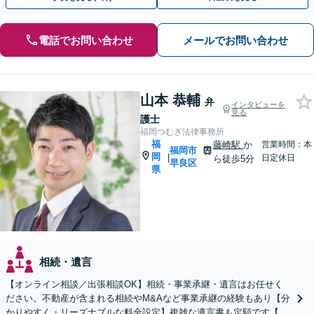
電話でお問い合わせ
メールでお問い合わせ
山本 恭輔
弁
インタビューを
見る
護士
福岡つむぎ法律事務所
福
藤崎駅
か
営業時間：本
福岡市
岡
|
日定休日
ら徒歩5分
早良区
県
相続・遺言
【オンライン相談／出張相談OK】相続・事業承継・遺言はお任せく
ださい。不動産が含まれる相続やM&Aなど事業承継の経験もあり【分
かりやすく・リーズナブルな料金設定】複雑な遺言書も定額です【夜