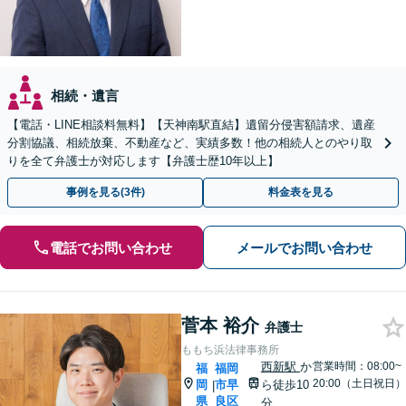
相続・遺言
【電話・LINE相談料無料】【天神南駅直結】遺留分侵害額請求、遺産
分割協議、相続放棄、不動産など、実績多数！他の相続人とのやり取
りを全て弁護士が対応します【弁護士歴10年以上】
事例を見る(3件)
料金表を見る
電話でお問い合わせ
メールでお問い合わせ
菅本 裕介
弁護士
ももち浜法律事務所
西新駅
か
営業時間：08:00~
福
福岡
20:00（土日祝日）
岡
市早
ら徒歩10
|
県
良区
分