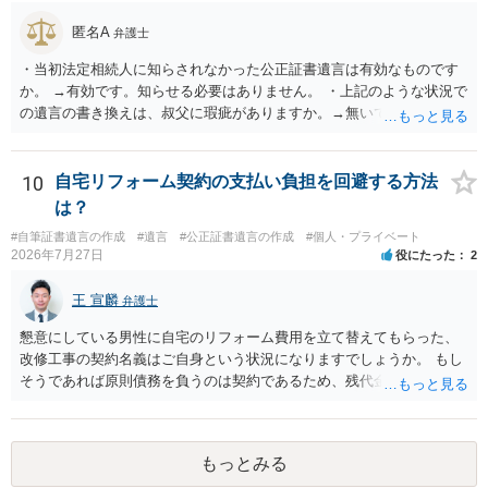
匿名A
弁護士
・当初法定相続人に知らされなかった公正証書遺言は有効なものです
か。 →有効です。知らせる必要はありません。 ・上記のような状況で
の遺言の書き換えは、叔父に瑕疵がありますか。→無いです。 ・分割
する場合の比率は、現状で、客観的に見てどの程度が妥当と考えられ
ますか。 →本人が自由に決められますので、どこが妥当とは言えない
です。客観的な基準もありません。 ・できれば穏やかに、分割を拒否
10
自宅リフォーム契約の支払い負担を回避する方法
することはできますか。 →分割を拒否するということは、遺産はいら
は？
ないということでしょうか。遺言で、受取を指定されててもいらない
#自筆証書遺言の作成
#遺言
#公正証書遺言の作成
#個人・プライベート
と拒否することはできます。理由を説明する必要はありません。
2026年7月27日
役にたった
2
王 宣麟
弁護士
懇意にしている男性に自宅のリフォーム費用を立て替えてもらった、
改修工事の契約名義はご自身という状況になりますでしょうか。 もし
そうであれば原則債務を負うのは契約であるため、残代金を捻出して
もらうよう約束した男性に支払いをお願いするしかないように思われ
ます。 入籍した場合でも、原則契約者が単独で全ての債務を負うこと
には変わりがありません。 なかなか対応に難しい案件であり、公開の
もっとみる
場でアドバイスを行うのも限界があるように思われますので、資料等