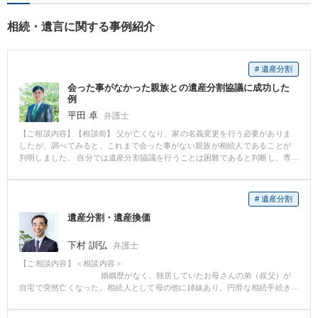
相続・遺言に関する事例紹介
# 遺産分割
会った事がなかった親族との遺産分割協議に成功した
例
平田 卓
弁護士
【ご相談内容】【相談前】 父が亡くなり、家の名義変更を行う必要がありま
したが、調べてみると、これまで会った事がない親族が相続人であることが
判明しました。 自分では遺産分割協議を行うことは困難であると判断し、専
門家である弁護士の先生に相談・依頼しました。 【相談後】 先生から受任通
知書を送付してもらい、話し合いを行うことを提案してもらいました。 なか
なか返事が来なかったため、いろいろと調査してもらい、やっと相手にコン
# 遺産分割
タクトを取ることができましたので、弁護士の先生に相手方に会いに行って
遺産分割・遺産換価
もらいました。 相手方に状況を説明してもらい、こちらの提案に納得しても
らいました。 その後、遺産分割協議書を送付してもらい、無事返送されてき
ましたので、相続登記が完了しました。 〈弁護士からのコメント〉 会った事
下村 訓弘
弁護士
もない親族との交渉の場合、相手方は不信感を抱きがちです。 当職からの手
【ご相談内容】＜相談内容＞
紙も相手方のそうした気持ちに最大限配慮した上で送ったのですが、相手方
婚姻歴がなく、独居していたお母さんの弟（叔父）が
は、なかなか決心がつかなかったようでした。 当職が直接会いに行き、丁寧
自宅で突然亡くなった。相続人として母の他に姉妹あり。円滑な相続手続き
に事情を説明したところ、信頼していただき、最終的にはこちらの提案に納
をお願いしたい。 ＜解決経緯＞
得していただきました。 その後、無事に相続登記が完了しました。
相続人の兄弟姉妹間では、全てを換価して法定相続