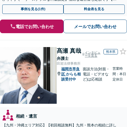
間・休日対応可能】【藤崎駅徒歩5分】【弁護士歴7年】
事例を見る(1件)
料金表を見る
電話でお問い合わせ
メールでお問い合わせ
髙瀬 真哉
熊本県
インタビュ
ーを見る
弁護士
田迎法律事務所
営業時
福岡市早良
面談方法(対面・
区
からも相
電話・ビデオな
間：本日
談受付中
ど)は応相談
定休日
相続・遺言
【九州・沖縄エリア対応】【初回相談無料】九州・熊本の相続に詳し