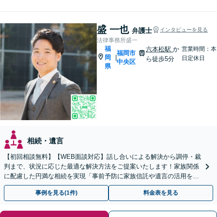
問や悩みも迅速に解消。ぜひご相談く
ださい。
盛 一也
弁護士
インタビューを見る
法律事務所盛一
福
六本松駅
か
営業時間：本
福岡市
岡
|
日定休日
ら徒歩5分
中央区
県
相続・遺言
【初回相談無料】【WEB面談対応】話し合いによる解決から調停・裁
判まで、状況に応じた最適な解決方法をご提案いたします！家族関係
に配慮した円満な相続を実現「事前予防に家族信託や遺言の活用を」
「相続税に関するご相談にも対応」【休日・夜間相談可】
事例を見る(1件)
料金表を見る