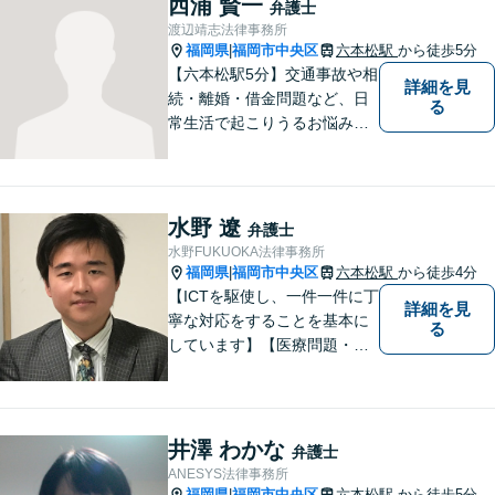
西浦 賢一
弁護士
渡辺靖志法律事務所
福岡県
福岡市中央区
六本松駅
から徒歩5分
|
【六本松駅5分】交通事故や相
詳細を見
続・離婚・借金問題など、日
る
常生活で起こりうるお悩みの
解決に尽力します。早い段階
でのご相談は、無用な紛争の
発生・拡大を防止し、問題解
決への大きな一歩となりま
水野 遼
弁護士
す。 些細なことでも、お気軽
水野FUKUOKA法律事務所
にご相談下さい。
福岡県
福岡市中央区
六本松駅
から徒歩4分
|
【ICTを駆使し、一件一件に丁
詳細を見
寧な対応をすることを基本に
る
しています】【医療問題・交
通事故等医療分野の知識が必
要な事件に対応】【刑事・少
年事件にスピーディーに対
応】【遠隔地からのご依頼・
井澤 わかな
弁護士
ご相談歓迎】あなたのために
ANESYS法律事務所
全力で事件と向き合います！
福岡県
福岡市中央区
六本松駅
から徒歩5分
|