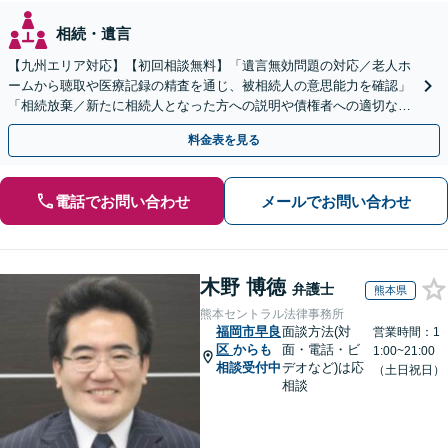
相続・遺言
【九州エリア対応】【初回相談無料】「遺言無効問題の対応／老人ホ
ームから聴取や医療記録の精査を通じ、被相続人の意思能力を確認」
「相続放棄／新たに相続人となった方への説明や債権者への適切な対
応まで、きめ細やかにサポート」【休日・夜間相談可】
料金表を見る
電話でお問い合わせ
メールでお問い合わせ
木野 博徳
弁護士
熊本県
熊本セントラル法律事務所
福岡市早良
面談方法(対
営業時間：1
区
からも
面・電話・ビ
1:00~21:00
相談受付中
デオなど)は応
（土日祝日）
相談