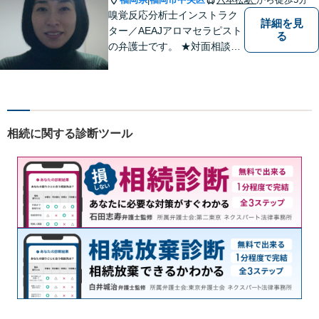
嗅覚反応分析士インストラク
詳細を見
ター／AEAJアロマセラピスト
る
の弁護士です。 ★対面相談が
基本、出張／メール／電話相
談も可ですので、相談方法
は、御相談ください ★土日祝
日／夜間も、時間帯等によっ
て対応可です ★法テラス利用
相続に関する診断ツール
は、一応可能です