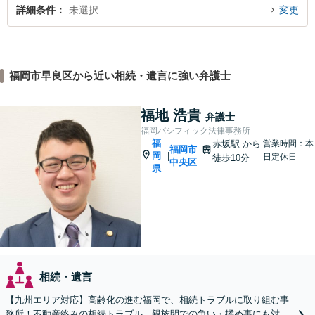
詳細条件
未選択
変更
福岡市早良区から近い相続・遺言に強い弁護士
福地 浩貴
弁護士
福岡パシフィック法律事務所
福
赤坂駅
から
営業時間：本
福岡市
岡
|
日定休日
徒歩10分
中央区
県
相続・遺言
【九州エリア対応】高齢化の進む福岡で、相続トラブルに取り組む事
務所！不動産絡みの相続トラブル、親族間での争い・揉め事にも対