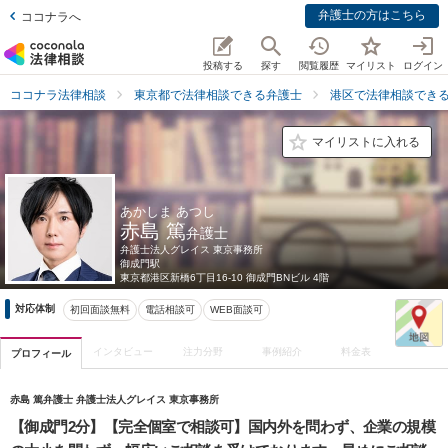
弁護士の方はこちら
ココナラへ
投稿する
探す
閲覧履歴
マイリスト
ログイン
ココナラ法律相談
東京都で法律相談できる弁護士
港区で法律相談でき
マイリストに入れる
あかしま あつし
赤島 篤
弁護士
弁護士法人グレイス 東京事務所
御成門駅
東京都
港区新橋6丁目16-10 御成門BNビル 4階
対応体制
初回面談無料
電話相談可
WEB面談可
インタビュー
注力分野
事例紹介
料金表
プロフィール
赤島 篤弁護士 弁護士法人グレイス 東京事務所
【御成門2分】【完全個室で相談可】国内外を問わず、企業の規模