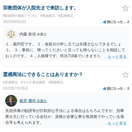
宗教団体が入院先まで来訪します。
#家族間の相続トラブル
#悪徳商法
#霊感商法
2022年8月2日
役にたった
2
内藤 政信
弁護士
１，裁判官です。 ２，仮処分の申し立ては弁護士ならできるでしょ
う。 ３，事前に、帰ってくださいと言っても帰らないことを相談して
おくのです。 ４，人格権です。民法719条でいきますね。 これでおわ
ります。
霊感商法にできることはありますか？
#霊感商法
#マルチ商法被害
#悪徳商法
2022年7月26日
役にたった
2
板井 優作
弁護士
先祖供養の勧誘等が詐欺的な手法による場合はもちろんですが、別事
業を主に行っている会社が、資格が必要な事を無資格でやっている場
合等も考えられます。