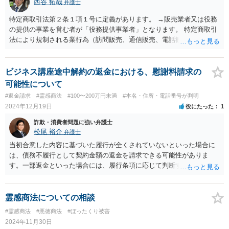
西谷 拓哉
弁護士
特定商取引法第２条１項１号に定義があります。 →販売業者又は役務
の提供の事業を営む者が「役務提供事業者」となります。 特定商取引
法により規制される業行為（訪問販売、通信販売、電話勧誘販売な
ど）を行うものは、広く同法の事業者に該当し、同法に定めるルール
を守る必要があります。
ビジネス講座途中解約の返金における、慰謝料請求の
可能性について
#返金請求
#霊感商法
#100〜200万円未満
#本名・住所・電話番号が判明
2024年12月19日
役にたった
1
詐欺・消費者問題に強い弁護士
松尾 裕介
弁護士
当初合意した内容に基づいた履行が全くされていないといった場合に
は、債務不履行として契約金額の返金を請求できる可能性がありま
す。一部返金といった場合には、履行条項に応じて判断することも考
えられますが、主には交渉次第といったところかと存じます。また、
単に契約違反ということになると、慰謝料請求などは法的には認めら
れない可能性が高いと考えられます。 結局のところ相手方が遅々と
霊感商法についての相談
して容易に返金に応じない、微々たる金額しか返金に応じないといっ
#霊感商法
#悪徳商法
#ぼったくり被害
た場合には、返金交渉について、直接資料を持ち寄り弁護士にご相談
2024年11月30日
するといったことが考えられます。