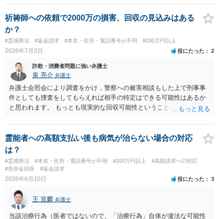
祈祷師への依頼で2000万の損害、回収の見込みはある
か？
#霊感商法
#返金請求
#本名・住所・電話番号が不明
#200万円以上
2026年7月3日
役にたった
2
詐欺・消費者問題に強い弁護士
泉 亮介
弁護士
弁護士会照会により調査をかけ，警察への被害相談もした上で刑事事
件としても捜査をしてもらえれば相手の特定はできる可能性はあるか
と思われます。 もっとも現実的な回収可能性ということから考える
と，回収可能性は高くないように思われますので，そのリスクを踏ま
えた上で弁護士費用をかけて対応をするかどうかを検討する必要があ
るように思われます。
霊能者への高額支払い後も病気が治らない場合の対応
は？
#霊感商法
#本名・住所・電話番号が不明
#200万円以上
#高額請求への対応
#売掛金回収
#返金請求
2026年6月10日
役にたった
3
王 宣麟
弁護士
当該治療行為（医者ではないので、「治療行為」自体が違法な可能性