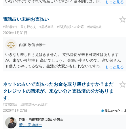
いないのですがそれでも厳しいですか？ 基本的には、購入したのであ
れば、返品できないのが原則だと思います。
電話占い未納お支払い
#強制執行・差し押さえ
#霊感商法
#高額請求への対応
#特殊詐欺
2020年1月31日
内藤 政信
弁護士
いきなり差し押さえはきません。 支払督促が来る可能性はあります
が、来ない可能性も 高いでしょう。 金額が小さいので。 占い師さん
も個人でやってるなら、生活が大変かもし れないですね。 差し押さえ
などの言葉を出すのは、威圧的で、いささ か早すぎるとは思います
が。 あなたもできれば、早めに、支払ってほしいとは思い ますね。
ネットの占いで支払ったお金を取り戻せますか？まだ
クレジットの請求が、来ない分と支払済の分がありま
す。
#霊感商法
#高額請求への対応
2020年1月27日
役にたった
2
詐欺・消費者問題に強い弁護士
若井 亮
弁護士