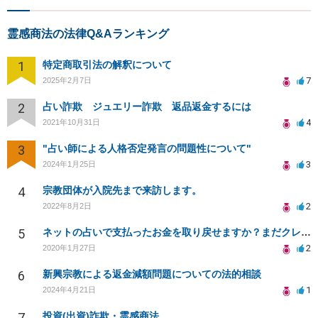
霊感商法の法律Q&Aランキング
1
特定商取引法の解釈について
7
2025年2月7日
2
占い詐欺 ジュエリー詐欺 返品返金するには
4
2021年10月31日
3
"占い師による人格否定発言の問題性について"
3
2024年1月25日
4
宗教団体が入院先まで来訪します。
2
2022年8月2日
5
ネットの占いで支払ったお金を取り戻せますか？まだクレジットの請求が、来ない分と支払済の分があります。
2
2020年1月27日
6
新興宗教による返金減額問題についての法的相談
1
2024年4月21日
7
投資(出資)詐欺・霊感商法