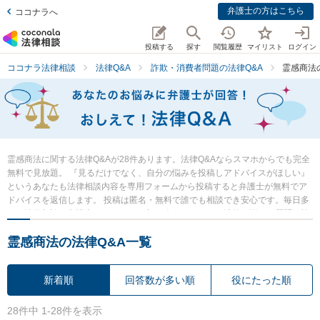
弁護士の方はこちら
ココナラへ
投稿する
探す
閲覧履歴
マイリスト
ログイン
ココナラ法律相談
法律Q&A
詐欺・消費者問題の法律Q&A
霊感商法
霊感商法に関する法律Q&Aが28件あります。法律Q&Aならスマホからでも完全
無料で見放題。 『見るだけでなく、自分の悩みを投稿しアドバイスがほしい』
というあなたも法律相談内容を専用フォームから投稿すると弁護士が無料でア
ドバイスを返信します。 投稿は匿名・無料で誰でも相談でき安心です。毎日多
くの法律相談に弁護士がアドバイス中。 今すぐあなたの法律の悩み・質問を検
索・投稿し弁護士の知恵を借りて解決の一歩を踏み出しましょう。
霊感商法の法律Q&A一覧
新着順
回答数が多い順
役にたった順
28件中 1-28件を表示