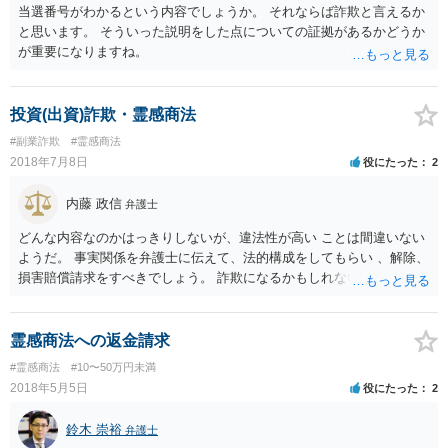
当選番号がわかるという内容でしょうか。 それならば詐欺と言えるか
と思います。 そういった説明をした点についての証拠があるかどうか
が重要になりますね。
投資(出資)詐欺・霊感商法
#副業詐欺
#霊感商法
2018年7月8日
役にたった
2
内藤 政信
弁護士
どんな内容なのかはっきりしないが、違法性が高い ことは間違いない
ようだ。 事実関係を弁護士に伝えて、法的構成をしてもらい 、解除、
損害賠償請求をすべきでしょう。 詐欺になるかもしれないですしね。
お話だけでは要領を得ません。 弁護士に持ち込んだほうがいい事案で
す。 費用は後回しでいいでしょう。 勝てる事案かどうかの見極めが先
ですから。
霊感商法への返金請求
#霊感商法
#10〜50万円未満
2018年5月5日
役にたった
2
鈴木 崇裕
弁護士