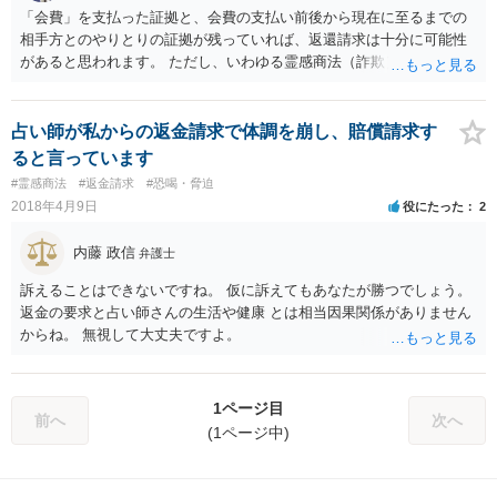
「会費」を支払った証拠と、会費の支払い前後から現在に至るまでの
相手方とのやりとりの証拠が残っていれば、返還請求は十分に可能性
があると思われます。 ただし、いわゆる霊感商法（詐欺）の民事訴訟
は簡単ではない場合もあります。何に対してお金を支払ったのか、
「除霊」などの行為は法律の枠組みでは捉えにくいところがあるから
です。 具体的な事実関係と証拠を精査しないと明確な見通しはお示し
占い師が私からの返金請求で体調を崩し、賠償請求す
できませんが、早急に弁護士に相談すべきです。
ると言っています
#霊感商法
#返金請求
#恐喝・脅迫
2018年4月9日
役にたった
2
内藤 政信
弁護士
訴えることはできないですね。 仮に訴えてもあなたが勝つでしょう。
返金の要求と占い師さんの生活や健康 とは相当因果関係がありません
からね。 無視して大丈夫ですよ。
1ページ目
前へ
次へ
(1ページ中)