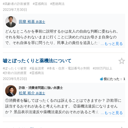
#高齢者の詐欺被害
#霊感商法
#悪徳商法
2023年7月30日
田靡 裕基
弁護士
どんなところかを事前に説明するかは友人の自由な判断に委ねられ、
それを知らされないままに行くことに決めたのはお母さま自身なの
で、それ自体を罪に問うたり、民事上の責任を追及したりすることは
原則としてできないと思われます。もちろん、反社会的集団であった
など、よほどの事情があった場合は、民事上の責任が発生することは
ありえるかと思いますが、怪しい団体のセミナーというだけでは、賠
嘘とぼったくりと薬機法について
償請求はかなり難しいですし、勝訴してもとれる金額はそれほど期待
#ぼったくり被害
#返金請求
#本名・住所・電話番号が判明
#200万円以上
できません。 お守りをハサミで切られたのは、また別の問題で、受付
#詐欺の法的措置
#霊感商法
の人に器物損壊罪が成立する可能性があります。
2023年5月23日
役にたった
1
詐欺・消費者問題に強い弁護士
松尾 裕介
弁護士
①消費者を騙してぼったくるのは訴えることはできますか？ 詐欺罪に
該当するおそれがあると考えられます。 ②薬機法違反になりません
か？ 景品表示法違反や薬機法違反のおそれがあると考えられます。