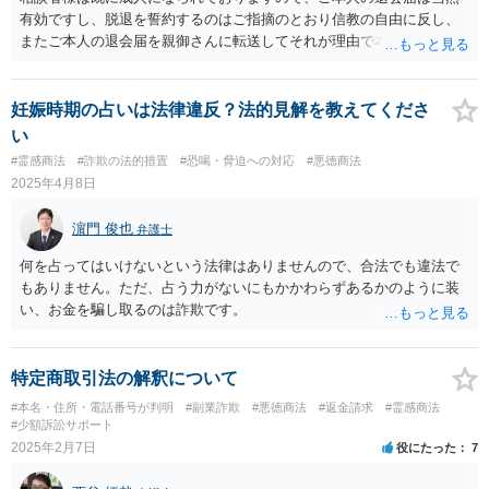
有効ですし、脱退を誓約するのはご指摘のとおり信教の自由に反し、
またご本人の退会届を親御さんに転送してそれが理由で本部が退会に
応じないのであれば、プライバシー権侵害でもあると思います。 その
ような理由で、誠実に対応いただけなければ損害賠償請求も検討する
旨申し入れたうえで、弁護士名義等で、退会証明等を依頼する内容証
妊娠時期の占いは法律違反？法的見解を教えてくださ
明郵便を本部宛に送付することが考えられるかと思います。
い
#霊感商法
#詐欺の法的措置
#恐喝・脅迫への対応
#悪徳商法
2025年4月8日
濵門 俊也
弁護士
何を占ってはいけないという法律はありませんので、合法でも違法で
もありません。ただ、占う力がないにもかかわらずあるかのように装
い、お金を騙し取るのは詐欺です。
特定商取引法の解釈について
#本名・住所・電話番号が判明
#副業詐欺
#悪徳商法
#返金請求
#霊感商法
#少額訴訟サポート
2025年2月7日
役にたった
7