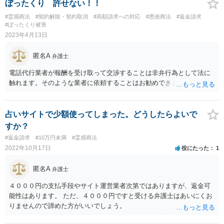
ぼったくり 許せない！！
#霊感商法
#契約解除・契約取消
#高額請求への対応
#悪徳商法
#返金請求
#ぼったくり被害
2023年4月13日
匿名A
弁護士
電話代行業者が報酬を受け取って交渉することは非弁行為として法に
触れます。そのような業者に依頼することはお勧めできません。
占いサイトで少額使ってしまった。どうしたらよいで
すか？
#返金請求
#10万円未満
#霊感商法
2022年10月17日
役にたった
1
匿名A
弁護士
４０００円の支払手段やサイト運営業者次第ではありますが、返金可
能性はあります。 ただ、４０００円ですと受ける弁護士はあいにくお
りませんので諦めた方がいいでしょう。