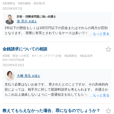
#霊感商法
#契約解除・契約取消
2023年9月7日
詐欺・消費者問題に強い弁護士
泉 亮介
弁護士
1年以下の懲役もしくは100万円以下の罰金またはそれらの両方が罰則
となります。 実際に有罪とされているケースは多いです。
金銭請求についての相談
#恐喝・脅迫への対応
#マッチングアプリ詐欺
#霊感商法
#返金請求
#10〜50万円未満
2023年8月18日
大﨑 美生
弁護士
支払う必要はないお金です。 脅されたとのことですが、その具体的内
容によっては、相手方に対して慰謝料請求も考えられます。 弁護士か
らこれ以上連絡しないように一度通知文を出してもらうのがいいと思
います。 脅迫が酷ければ警察への相談も良いです。 ご参考までに。
教えてもらえなかった場合、罪になるのでしょうか？