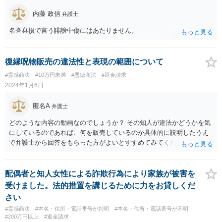
と思います。
内藤 政信
弁護士
名誉棄損で言う誹謗中傷にはあたりません。
復縁呪物販売の違法性と表現の範囲について
#霊感商法
#10万円未満
#悪徳商法
#返金請求
2024年1月6日
匿名A
弁護士
どのような内容の動画なのでしょうか？ その知人が違法かどうかを気
にしているのであれば、何を販売しているのか具体的に説明したうえ
で弁護士から回答をもらった方がよいとすすめてみてください。
配偶者と知人女性による詐欺行為により家族が被害を
受けました。法的措置を講じるために力をお貸しくだ
さい
#霊感商法
#本名・住所・電話番号が判明
#本名・住所・電話番号が不明
#200万円以上
#返金請求