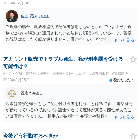
2023年12月10日
佐山 亮介
弁護士
詐欺罪の場合、親族相盗例で配偶者は罰しないとされていますが、親
族ではない共犯には適用されないと法律に明記されているので、警察
の説明はまったく筋が通りません。嘆かわしいことですが、一般的に
詐欺は証明が難しく、警察は面倒くさがって適当に受け流し、被害届
も告訴も事実上受理しないというケースは非常に多いです。 証明に足
りるだけの証拠がそろっていれば、告訴を通すことはできると思いま
アカウント販売でトラブル発生、私が刑事罰を受ける
すが、これも大変嘆かわしいことですが、弁護士でなければ受け付け
可能性は？
ないというケースも散見されます（私自身、別件で大阪府内での告訴
#本名・住所・電話番号が不明
#恐喝・脅迫への対応
#10万円未満
#霊感商法
を受任したことがありましたが、相談の段階ではあなたと同じように
2023年9月25日
役にたった
1
告訴や被害届の受理を拒まれており、受任後も倒すのにかなり苦労し
ました。）。 証明ハードルは低くはありませんので結果に繋がるかは
匿名A
弁護士
不確実ですし、当然費用は掛かりますが、本気で戦う気であれば弁護
士に直接相談された方が良いでしょう。 なお、詐欺の事実（または共
通常は警察が事件として受け付け捜査を行うことは稀です。 電話番号
犯関係）証明できれば、配偶者にもその女性にも損害賠償請求はでき
が伝わっているのであれば弁護士を通じて連絡が来る可能性があるこ
ると考えます。根拠は不法行為ですので、女性自身はお金を受け取っ
とは否定できません。 相手方が依頼する弁護士や警察から連絡があっ
ていなかったとしても、詐欺に加担していたなら関係ありません。
た場合は速やかに最寄りの法律事務所に直接ご相談されてください。
今後どう行動するべきか