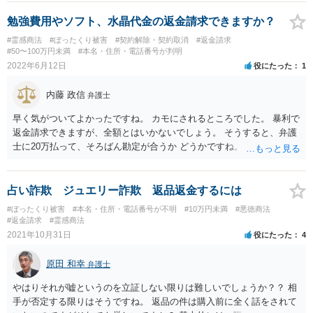
勉強費用やソフト、水晶代金の返金請求できますか？
#霊感商法
#ぼったくり被害
#契約解除・契約取消
#返金請求
#50〜100万円未満
#本名・住所・電話番号が判明
2022年6月12日
役にたった
1
内藤 政信
弁護士
早く気がついてよかったですね。 カモにされるところでした。 暴利で
返金請求できますが、全額とはいかないでしょう。 そうすると、弁護
士に20万払って、そろばん勘定が合うか どうかですね。 一度、低価格
で、手紙を出してもらってもいいでしょう。
占い詐欺 ジュエリー詐欺 返品返金するには
#ぼったくり被害
#本名・住所・電話番号が不明
#10万円未満
#悪徳商法
#返金請求
#霊感商法
2021年10月31日
役にたった
4
原田 和幸
弁護士
やはりそれが嘘というのを立証しない限りは難しいでしょうか？？ 相
手が否定する限りはそうですね。 返品の件は購入前に全く話をされて