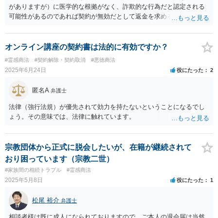
がありますが）に医学的な根拠がなく、詐欺的な行為だと認定される
可能性があるのであれば契約が無効だとして返金を求める可能性があ
るのではないかと思われます。 もっとも、こうした詐欺的な事案にお
いては、加害者に資金がないことを理由に、回収が出来ずに案件が終
了することもありますので、お手元にある相手方を特定するための証
オンライン講座の契約書は法的に有効ですか？
拠や契約書類、説明資料等を含めて弁護士に相談されるのをお勧めし
#霊感商法
#契約解除・契約取消
#悪徳商法
ます。
2025年6月24日
役にたった
2
匿名A
弁護士
法律（強行法規）が優先されて効力を持たないということになるでし
ょう。その意味では、法律に触れています。
宗教団体から正式に脱会したいが、在籍が継続されて
おり困っています（宗教二世）
#家族間の相続トラブル
#霊感商法
2025年5月8日
役にたった
1
松尾 裕介
弁護士
相談者様は既に成人になられておりますので、ご本人の退会届は当然