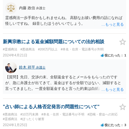
内藤 政信
弁護士
霊感商法一歩手前かもしれませんね。 高額なお祓い費用の話になれば
怪しいですね。 録音したほうがいいでしょう。
新興宗教による返金減額問題についての法的相談
#霊感商法
#悪徳商法
#200万円以上
#本名・住所・電話番号が判明
2024年4月21日
役にたった
1
鈴木 祥平
弁護士
【質問】先日、交渉の末、全額返金するとメールをもらったのです
が、急に弁護士が出てきて、返金はするが全額ではない、減額すると
言ってきました。一度全額返金すると言った約束は白紙に戻ってしま
うのでしょうか？減額の返金を受けざるを得ないのでしょうか？ 【回
答】弁護士が出てくることによって、当初言っていたことが覆るとい
うことは、よくあることであると思います。最終的な合意が締結され
"占い師による人格否定発言の問題性について"
ていない以上は、交渉の途中で以前提示していた案を撤回をすること
#悪徳商法
#10万円未満
#本名・住所・電話番号が不明
#恐喝・脅迫への対応
は自由にすることができます。 法的に返金を求める請求が可能である
#霊感商法
#ぼったくり被害
のかについては、お金を出した経緯などをもう少し詳細に弁護士にヒ
2024年1月25日
役にたった
3
アリングをしてもらって交渉の戦略も立てることが必要になってくる