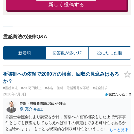
新しく投稿する
霊感商法の法律Q&A
新着順
回答数が多い順
役にたった順
祈祷師への依頼で2000万の損害、回収の見込みはある
か？
#霊感商法
#200万円以上
#本名・住所・電話番号が不明
#返金請求
2026年7月3日
役にたった
2
詐欺・消費者問題に強い弁護士
泉 亮介
弁護士
弁護士会照会により調査をかけ，警察への被害相談もした上で刑事事
件としても捜査をしてもらえれば相手の特定はできる可能性はあるか
と思われます。 もっとも現実的な回収可能性ということから考える