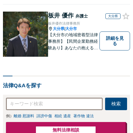
板井 優作
弁護士
大分県
板井優作法律事務所
大分県
大分市
|
【大分市の地域密着型法律
詳細を見
事務所】【民間企業勤務経
る
験あり】あなたの抱える問
題に、最後まで真摯に向き
合います。共に納得のいく
解決を目指しましょう。個
人・法人ともに対応可！お
気軽にご相談ください。
法律Q&Aを探す
【英語対応◎】
検索
例）
離婚 慰謝料
誹謗中傷
相続 遺産
著作物 違法
無料法律相談