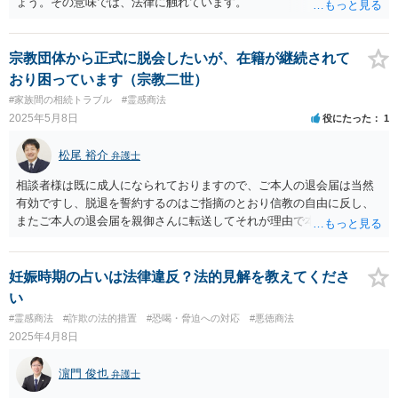
ょう。その意味では、法律に触れています。
宗教団体から正式に脱会したいが、在籍が継続されて
おり困っています（宗教二世）
#家族間の相続トラブル
#霊感商法
2025年5月8日
役にたった
1
松尾 裕介
弁護士
相談者様は既に成人になられておりますので、ご本人の退会届は当然
有効ですし、脱退を誓約するのはご指摘のとおり信教の自由に反し、
またご本人の退会届を親御さんに転送してそれが理由で本部が退会に
応じないのであれば、プライバシー権侵害でもあると思います。 その
ような理由で、誠実に対応いただけなければ損害賠償請求も検討する
旨申し入れたうえで、弁護士名義等で、退会証明等を依頼する内容証
妊娠時期の占いは法律違反？法的見解を教えてくださ
明郵便を本部宛に送付することが考えられるかと思います。
い
#霊感商法
#詐欺の法的措置
#恐喝・脅迫への対応
#悪徳商法
2025年4月8日
濵門 俊也
弁護士