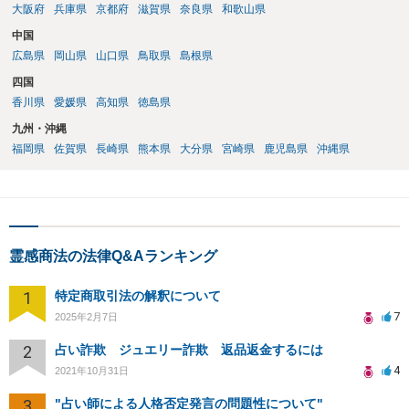
大阪府
兵庫県
京都府
滋賀県
奈良県
和歌山県
中国
広島県
岡山県
山口県
鳥取県
島根県
四国
香川県
愛媛県
高知県
徳島県
九州・沖縄
福岡県
佐賀県
長崎県
熊本県
大分県
宮崎県
鹿児島県
沖縄県
霊感商法の法律Q&Aランキング
1
特定商取引法の解釈について
7
2025年2月7日
2
占い詐欺 ジュエリー詐欺 返品返金するには
4
2021年10月31日
3
"占い師による人格否定発言の問題性について"