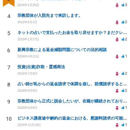
3
2024年1月25日
4
宗教団体が入院先まで来訪します。
2
2022年8月2日
5
ネットの占いで支払ったお金を取り戻せますか？まだクレジットの請求が、来ない分と支払済の分があります。
2
2020年1月27日
6
新興宗教による返金減額問題についての法的相談
1
2024年4月21日
7
投資(出資)詐欺・霊感商法
2
2018年7月8日
8
占い師が私からの返金請求で体調を崩し、賠償請求すると言っています
2
2018年4月9日
9
宗教団体から正式に脱会したいが、在籍が継続されており困っています（宗教二世）
1
2025年5月8日
10
ビジネス講座途中解約の返金における、慰謝料請求の可能性について
1
2024年12月19日