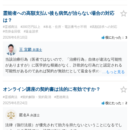
と，回収可能性は高くないように思われますので，そのリスクを踏ま
えた上で弁護士費用をかけて対応をするかどうかを検討する必要があ
るように思われます。
霊能者への高額支払い後も病気が治らない場合の対応
は？
#霊感商法
#200万円以上
#本名・住所・電話番号が不明
#高額請求への対応
#売掛金回収
#返金請求
2026年6月10日
役にたった
3
王 宣麟
弁護士
当該治療行為（医者ではないので、「治療行為」自体が違法な可能性
がありますが）に医学的な根拠がなく、詐欺的な行為だと認定される
可能性があるのであれば契約が無効だとして返金を求める可能性があ
るのではないかと思われます。 もっとも、こうした詐欺的な事案にお
いては、加害者に資金がないことを理由に、回収が出来ずに案件が終
了することもありますので、お手元にある相手方を特定するための証
オンライン講座の契約書は法的に有効ですか？
拠や契約書類、説明資料等を含めて弁護士に相談されるのをお勧めし
#霊感商法
#契約解除・契約取消
#悪徳商法
ます。
2025年6月24日
役にたった
2
匿名A
弁護士
法律（強行法規）が優先されて効力を持たないということになるでし