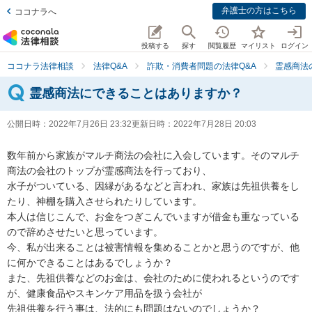
弁護士の方はこちら
ココナラへ
投稿する
探す
閲覧履歴
マイリスト
ログイン
ココナラ法律相談
法律Q&A
詐欺・消費者問題の法律Q&A
霊感商法
霊感商法にできることはありますか？
公開日時：
2022年7月26日 23:32
更新日時：
2022年7月28日 20:03
数年前から家族がマルチ商法の会社に入会しています。そのマルチ
商法の会社のトップが霊感商法を行っており、

水子がついている、因縁があるなどと言われ、家族は先祖供養をし
たり、神棚を購入させられたりしています。

本人は信じこんで、お金をつぎこんでいますが借金も重なっている
ので辞めさせたいと思っています。

今、私が出来ることは被害情報を集めることかと思うのですが、他
に何かできることはあるでしょうか？

また、先祖供養などのお金は、会社のために使われるというのです
が、健康食品やスキンケア用品を扱う会社が

先祖供養を行う事は、法的にも問題はないのでしょうか？