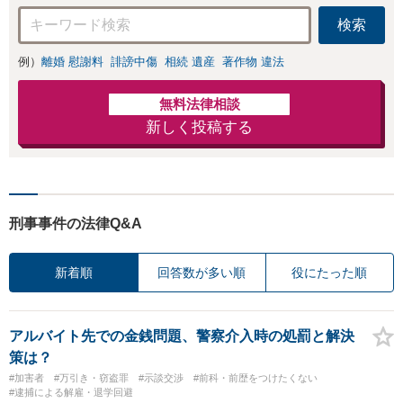
検索
例）
離婚 慰謝料
誹謗中傷
相続 遺産
著作物 違法
無料法律相談
新しく投稿する
刑事事件の法律Q&A
新着順
回答数が多い順
役にたった順
アルバイト先での金銭問題、警察介入時の処罰と解決
策は？
#加害者
#万引き・窃盗罪
#示談交渉
#前科・前歴をつけたくない
#逮捕による解雇・退学回避