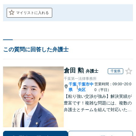
マイリストに入れる
この質問に回答した弁護士
倉田 勲
弁護士
千葉県
千葉第一法律事務所
千葉
千葉市中
営業時間：09:00~20:0
|
県
央区
0（平日）
【粘り強い交渉が強み】解決実績が
豊富です！複雑な問題には、複数の
弁護士とチームを組んで対応いたし
ます。【安心・分かりやすい料金体
系】些細なお悩みにも、丁寧に寄り
添い、不安を軽減します。まずはお