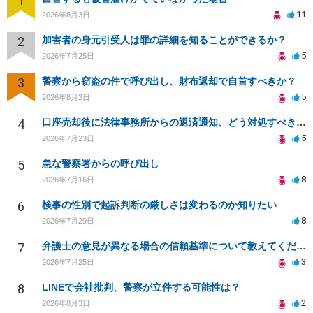
1
11
2026年8月3日
2
加害者の身元引受人は罪の詳細を知ることができるか？
5
2026年7月25日
3
警察から窃盗の件で呼び出し、財布返却で自首すべきか？
5
2026年8月2日
4
口座売却後に法律事務所からの返済通知、どう対処すべきか？
5
2026年7月23日
5
急な警察署からの呼び出し
8
2026年7月16日
6
検事の性別で起訴判断の厳しさは変わるのか知りたい
8
2026年7月29日
7
弁護士の意見が異なる場合の信頼基準について教えてください
3
2026年7月25日
8
LINEで会社批判、警察が立件する可能性は？
2
2026年8月3日