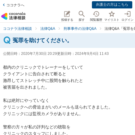
弁護士の方はこちら
ココナラへ
投稿する
探す
閲覧履歴
マイリスト
ログイン
ココナラ法律相談
法律Q&A
刑事事件の法律Q&A
法律Q&A「冤罪
冤罪を助けてください。
公開日時：
2020年7月30日 20:29
更新日時：
2024年9月4日 11:43
都内のクリニックでトレーナーをしていて

クライアントに告白されて断ると

激昂してストレッチ中に股間を触られたと

被害届を出されました。

私は絶対にやっていなく

クリニックへの脅迫まがいのメールも送られてきました。

クリニックには監視カメラがありません。

警察の方々が私の評判などの聴取を

クリニックのスタッフにしました。
