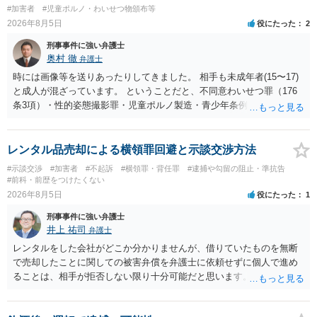
容を述べた場合は、捜査はあるかもしれません。 ただし、捜査におい
#加害者
#児童ポルノ・わいせつ物頒布等
て、真実を説明すれば、「ちゃんと返しなさいよ」程度の注意で済む
2026年8月5日
役にたった
2
ことだと思われます。 また、返せるお金が無いのであれば、返せない
のは致し方ありません。真摯に分割して支払うことを相手に告げてい
刑事事件に強い弁護士
くのみでしょう。 以上、ご参考まで。
奥村 徹
弁護士
時には画像等を送りあったりしてきました。 相手も未成年者(15〜17)
と成人が混ざっています。 ということだと、不同意わいせつ罪（176
条3項）・性的姿態撮影罪・児童ポルノ製造・青少年条例違反（わいせ
つ行為 児童ポルノ要求）などが検討されます。 重い罪もあるの
で、警察にバレれば、それなりの捜査を受けるでしょう。
レンタル品売却による横領罪回避と示談交渉方法
#示談交渉
#加害者
#不起訴
#横領罪・背任罪
#逮捕や勾留の阻止・準抗告
#前科・前歴をつけたくない
2026年8月5日
役にたった
1
刑事事件に強い弁護士
井上 祐司
弁護士
レンタルをした会社がどこか分かりませんが、借りていたものを無断
で売却したことに関しての被害弁償を弁護士に依頼せずに個人で進め
ることは、相手が拒否しない限り十分可能だと思います。 見積を出し
てもらって、それが妥当か（正規品の市場価格と大きく齟齬がない
か）、弁護士に法律相談において助言をもらえば足りるでしょう。