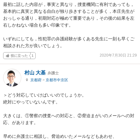
最初に話した内容が，事実と異なり，捜査機関に有利であっても，
基本的に真実と異なる自白が独り歩きすることが多く，本庄先生が
おっしゃる通り，初期対応が極めて重要であり，その後の結果を左
右しかねない場合も多い印象です。

いずれにしても，性犯罪の弁護経験が多くある先生に一刻も早くご
相談された方が良いでしょう。
2020年7月30日 21:29
役に立った
1
村山 大基
弁護士
京都府
>
京都市中京区
＞どう対応していけばいいのでしょうか。

絶対にやっていないんです。

大きくは、①警察の捜査への対応と、②脅迫まがいのメールへの対
応、があります。

早めに弁護士に相談し、脅迫めいたメールなどもあわせ、
