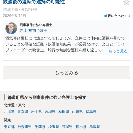
飲酒後の運転で逮捕の可能性
#飲酒運転・無免許運転
2026年8月5日
役にたった
1
刑事事件に強い弁護士
井上 祐司
弁護士
酒気帯び運転には該当するでしょうが、立件には体内に酒気を帯びて
いることの明確な証拠（飲酒検知結果）が必要なので、よほどドライ
ブレコーダーの映像上、蛇行や無謀な運転を繰り返している等の映像
記録がない限り、逮捕等のリスクはそれほどないものと思われます。
もっとみる
都道府県から刑事事件に強い弁護士を探す
北海道・東北
北海道
青森県
岩手県
宮城県
秋田県
山形県
福島県
関東
東京都
神奈川県
千葉県
埼玉県
茨城県
栃木県
群馬県