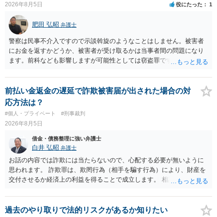
2026年8月5日
役にたった
1
肥田 弘昭
弁護士
警察は民事不介入ですので示談斡旋のようなことはしません。被害者
にお金を返すかどうか、被害者が受け取るかは当事者間の問題になり
ます。前科なども影響しますが可能性としては窃盗罪ですので、逮捕
勾留や略式起訴などの可能性もあります。ご参考にしてください。
前払い金返金の遅延で詐欺被害届が出された場合の対
応方法は？
#個人・プライベート
#刑事裁判
2026年8月5日
借金・債務整理に強い弁護士
白井 弘昭
弁護士
お話の内容では詐欺には当たらないので、心配する必要が無いように
思われます。 詐欺罪は、欺罔行為（相手を騙す行為）により、財産を
交付させるか経済上の利益を得ることで成立します。 相談者さんは、
お金が返金できないというだけで、何ら相手を騙していません。 です
ので、詐欺罪の実行行為性が無く罪に問うことはできません。 おそら
く、相手が真実を話せば警察も取り合わないと思いますが、虚偽の内
過去のやり取りで法的リスクがあるか知りたい