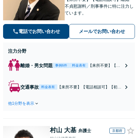
不貞慰謝料／刑事事件に特に注力し
ています。
電話でお問い合わせ
メールでお問い合わせ
注力分野
離婚・男女問題
【来所不要】【電
事例6件
料金表有
話相談可】親権／
婚姻費用／不倫慰
謝料／別居などの
交通事故
【来所不要】【電話相談可】【初回
料金表有
争点を整理し、見
相談無料】治療中から、賠償額・過
通しと方針を提示
失割合・後遺障害の見通しを整理
します。
他1分野を表示
し、納得感ある解決を目指します。
村山 大基
弁護士
京都府