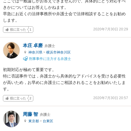
ここでは一般論しかお答えできませんので、具体的にどう対応すべ
きかについてはお答えしかねます。

早急にお近くの法律事務所や弁護士会で法律相談することをお勧め
します。
2020年7月30日 20:29
役に立った
1
本庄 卓磨
弁護士
神奈川県
>
横浜市神奈川区
刑事事件に注力する弁護士
初期対応が極めて重要です。

特に否認事件では，弁護士から具体的なアドバイスを受ける必要性
が高いため，お早めに弁護士にご相談されることをお勧めいたしま
す。
2020年7月30日 20:57
役に立った
2
周藤 智
弁護士
東京都
>
台東区