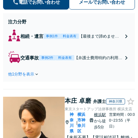
気軽にご相談ください。
電話でお問い合わせ
メールでお問い合わせ
注力分野
相続・遺言
【最後まで諦めませ
事例1件
料金表有
ん】親族間の交渉、複
雑な手続き、全て対応
します！不利な条件で
交通事故
【弁護士費用特約の利用＆
事例2件
料金表有
合意してしまう前にご
Zoom相談可】【死亡・骨
相談ください。【土
折・後遺障害・むち打ち
地・不動産】長期化し
他1分野を表示
等】交通事故でご家族がな
ている問題もできる限
くなってしまった方やお怪
り円滑な交渉へと導き
我された方はまずご相談く
ます。事業承継／相続
ださい。ご自身での対応で
放棄も対応可能。【JR
本庄 卓磨
は損をしてしまうかもしれ
弁護士
神奈川県
千葉駅近く】駐車場あ
ません。代わりに交渉・手
東京スタートアップ法律事務所 横浜支店
り
続きをし、負担を軽減。
神
横浜
横浜駅
営業時間：00:0
奈
市神
0~23:55（平
から徒
|
川
奈川
日）
歩5分
県
区
【来所不要】【電話相談可】離婚・