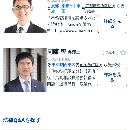
村山法律事務所
京都市役所前駅
から徒
京都
京都市中京
|
府
区
歩1分
「不倫慰謝料を請求された
詳細を見
ら読む本」Kindleで販売
る
中 http://www.amazon.co.
jp/dp/B0FJCDXDNV
周藤 智
弁護士
東京都
STO法律事務所
東京都
台東区
仲御徒町駅
から徒歩2分
|
【仲御徒町駅２分】【監査
詳細を見
役・労働相談員経験】借金
る
問題、退職代行・残業代請
求、解雇の労働問題／ベン
チャー・中小企業支援、契
約トラブル、企業の労務管
理・労使トラブルでお困り
の際はご相談ください。そ
法律Q&Aを探す
れぞれに最適な「オーダー
メイドの解決策」を！