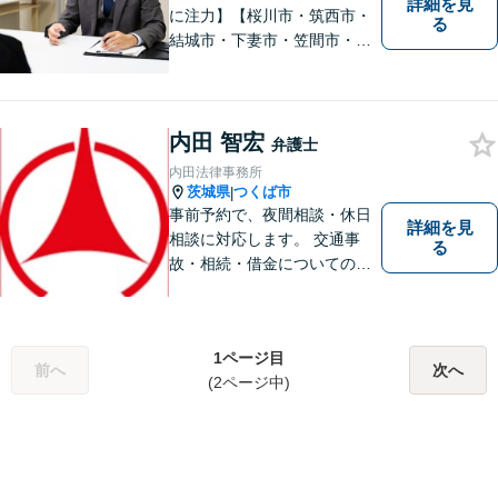
詳細を見
に注力】【桜川市・筑西市・
る
結城市・下妻市・笠間市・真
岡市・石岡市から相談実績多
数】皆様が抱える問題にベス
トな解決を提案します。
内田 智宏
弁護士
内田法律事務所
茨城県
つくば市
|
事前予約で、夜間相談・休日
詳細を見
相談に対応します。 交通事
る
故・相続・借金についてのご
相談は初回無料で実施いたし
ますので、お問合せくださ
い。
1ページ目
前へ
次へ
(2ページ中)