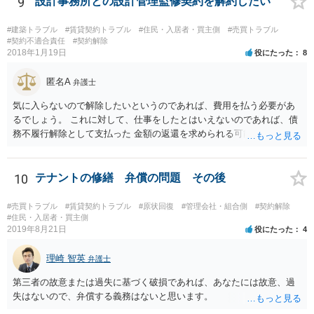
9
設計事務所との設計管理監修契約を解約したい
方が「合意書面に違反しているから白紙撤回する。」と主張している
ことをもって、「合意が成立していたから「白紙撤回」されているの
#建築トラブル
#賃貸契約トラブル
#住民・入居者・買主側
#売買トラブル
である（成立していないのであれば、合意違反がそもそも生じないは
#契約不適合責任
#契約解除
2018年1月19日
役にたった
8
ず）」として、その上で、「今後連絡を取らない」ということが契約
の解除事由にはならないという主張を組み立てる事になろうかと思い
匿名A
ます。 ただ、いずれにしても、「不動産を買い取る」というのは、い
弁護士
くらの金額でいつどのように代金が支払われるのかなど具体的な内容
気に入らないので解除したいというのであれば、費用を払う必要があ
が定まっているかどうかが気になるところです。売買契約の主張・立
るでしょう。 これに対して、仕事をしたとはいえないのであれば、債
証はかなり難しいのではないかと思料いたします。
務不履行解除として支払った 金額の返還を求められる可能性はありま
す。 ただ、その程度かどうかは一律に決められるものではないので、
双方合意できない場合は 裁判をして決めざるを得ません。 せめて、お
近くの弁護士に契約書や図面を持って相談だけでもしてみてくださ
10
テナントの修繕 弁償の問題 その後
い。
#売買トラブル
#賃貸契約トラブル
#原状回復
#管理会社・組合側
#契約解除
#住民・入居者・買主側
2019年8月21日
役にたった
4
理崎 智英
弁護士
第三者の故意または過失に基づく破損であれば、あなたには故意、過
失はないので、弁償する義務はないと思います。