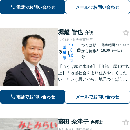
す。【初回面談無料】【法テラス利用
電話でお問い合わせ
メールでお問い合わせ
可】【休日・夜間対応可】
堀越 智也
弁護士
つくば中央法律事務所
つ
つくば駅
営業時間：09:00~
茨
く
18:00（平日）
から徒歩3
城
|
ば
分
県
市
【つくば駅徒歩3分】【弁護士歴10年以
上】「地域社会をより住みやすくした
い」という思いから、地元つくば市で
開業◎【離婚・男女問題】慰謝料・養
育費など幅広いトラブルに対応【相
電話でお問い合わせ
メールでお問い合わせ
続・遺言】残された借金・不動産に困
っていませんか？
藤田 奈津子
弁護士
みとみらい法律事務所