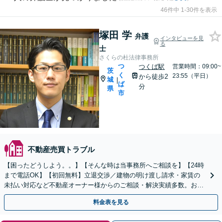
46件中 1-30件を表示
塚田 学
弁護
インタビューを見
る
士
さくらの杜法律事務所
つ
つくば駅
営業時間：09:00~
茨
く
23:55（平日）
から徒歩2
城
|
ば
分
県
市
不動産売買トラブル
【困ったどうしよう。。】【そんな時は当事務所へご相談を】【24時
まで電話OK】【初回無料】立退交渉／建物の明け渡し請求・家賃の
未払い対応など不動産オーナー様からのご相談・解決実績多数。お気
軽にご相談ください。
料金表を見る