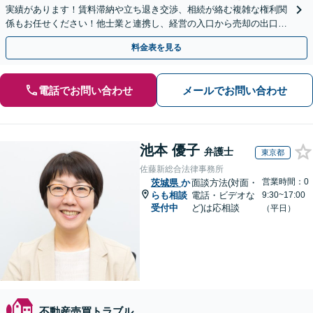
実績があります！賃料滞納や立ち退き交渉、相続が絡む複雑な権利関
係もお任せください！他士業と連携し、経営の入口から売却の出口ま
で一貫サポート【夜間や休日相談も対応可能】
料金表を見る
電話でお問い合わせ
メールでお問い合わせ
池本 優子
弁護士
東京都
佐藤新総合法律事務所
営業時間：0
茨城県
か
面談方法(対面・
らも相談
電話・ビデオな
9:30~17:00
受付中
ど)は応相談
（平日）
不動産売買トラブル