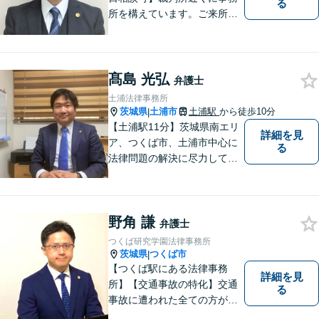
る
所を構えています。ご来所・
ご相談しやすい環境を整えて
おりますので、お気軽にご相
談ください。ご依頼者様とと
もに最善の解決を目指しま
髙島 光弘
弁護士
す。
土浦法律事務所
茨城県
土浦市
土浦駅
から徒歩10分
|
【土浦駅11分】茨城県南エリ
詳細を見
ア、つくば市、土浦市中心に
る
法律問題の解決に尽力してお
ります。地域の実情を踏まえ
た丁寧な対応を心掛けていま
す。お困りごとがありました
野角 謙
ら、お気軽にご相談くださ
弁護士
い。
つくば研究学園法律事務所
茨城県
つくば市
|
【つくば駅にある法律事務
詳細を見
所】【交通事故の特化】交通
る
事故に遭われた全ての方が適
切な補償を受けられるよう、