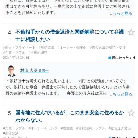
一般的に、解除まではハードルが高いことが多いですが、損害賠償請
求はできる可能性もあり、一度面談の上で正式に弁護士にご相談され
ることをお勧めいたします。
4
不倫相手からの借金返済と関係解消について弁護
士に相談したい
#個人・プライベート
#離婚協議
#オーナー・売主側
#借金返済の相談・交渉
#売買トラブル
#不倫慰謝料
2024年9月26日
役にたった
4
村山 大基
弁護士
・依頼は十分考えられると思います。 ・相手との接触についてです
が、依頼した場合「弁護士が関与したので直接接触するな」という趣
旨の連絡を弁護士からします。 弁護士の介入後は直接接触はしない
人が多いですが、それでも接触しようとする相手に対しては、警察へ
の通報含め対応していくことになります。
5
国有地に住んでいるが、このまま安全に住めるか
わからない。
#売買トラブル
#オーナーチェンジ
#借地権
#賃貸契約トラブル
#立ち退き交渉
#家賃交渉