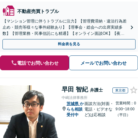
不動産売買トラブル
【マンション管理に伴うトラブルに注力】【管理費滞納・違法行為差
止め・競売等様々な事件経験あり】【理事会・総会への出席実績多
数】【管理業務・民事信託にも精通】【オンライン面談OK】【夜
間・休日相談可】
料金表を見る
電話でお問い合わせ
メールでお問い合わせ
早田 智紀
弁護士
東京都
中嶋法律事務所
営業時間：0
茨城県
か
面談方法(対面・
らも相談
電話・ビデオな
9:00~18:00
受付中
ど)は応相談
（平日）