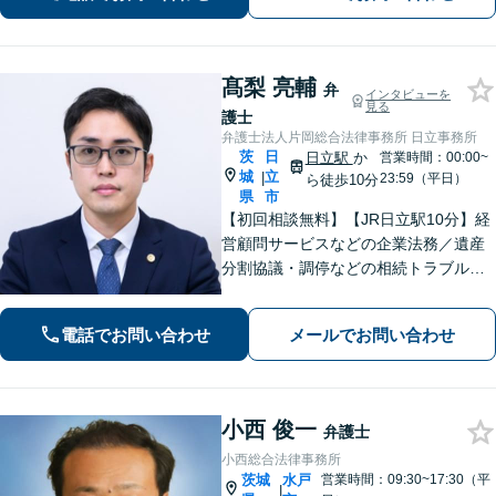
髙梨 亮輔
弁
インタビューを
見る
護士
弁護士法人片岡総合法律事務所 日立事務所
茨
日
日立駅
か
営業時間：00:00~
城
立
|
23:59（平日）
ら徒歩10分
県
市
【初回相談無料】【JR日立駅10分】経
営顧問サービスなどの企業法務／遺産
分割協議・調停などの相続トラブルや
手続き／自己破産・任意整理など借金
問題を中心に、幅広くご相談を承りま
電話でお問い合わせ
メールでお問い合わせ
す【土日祝対応可】分かりやすく丁寧
な対応を心がけ、最善の解決を目指し
ます
小西 俊一
弁護士
小西総合法律事務所
茨城
水戸
営業時間：09:30~17:30（平
|