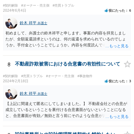
#契約解除
#オーナー・売主側
#売買トラブル
2024年6月4日
役にたった
6
鈴木 祥平
弁護士
初めまして、弁護士の鈴木祥平と申します。事案の内容を拝見しまし
たが、全額返還請求というのは、何の返還を求められているのでしょ
うか。手付金ということでしょうか。内容を何度読んでも事実関係が
よくわからないので、まずは、弁護士に相談をすることから初めてみ
てはいかがでしょうか。掲示板ではなかなか把握することが難しい事
案のようです。
8
不動産詐欺被害における合意書の有効性について
#契約解除
#売買トラブル
#オーナー・売主側
#事故物件
2024年2月18日
役にたった
3
鈴木 祥平
弁護士
【上記に間違えて匿名にしてしまいました。】 不動産会社との合意が
成立しているということを裏付ける合意書面がないということになる
と、合意書面が有効／無効と言う前にそのような合意がお互いになさ
れたのかどうかという点の立証になってしまいます。ボイスレコーダ
ーに録音をしている「合意書は渡します。」と言う内容では、直ちに
合意が成立したということを裏付けられるかというと疑問です。 相手