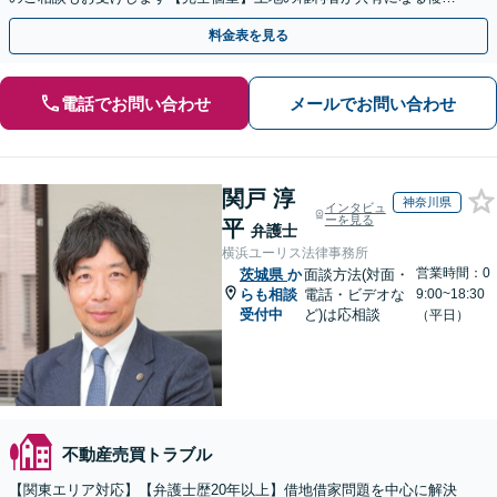
な権利関係もお任せ【夜間面談可】
料金表を見る
電話でお問い合わせ
メールでお問い合わせ
関戸 淳
神奈川県
インタビュ
ーを見る
平
弁護士
横浜ユーリス法律事務所
営業時間：0
茨城県
か
面談方法(対面・
らも相談
電話・ビデオな
9:00~18:30
受付中
ど)は応相談
（平日）
不動産売買トラブル
【関東エリア対応】【弁護士歴20年以上】借地借家問題を中心に解決