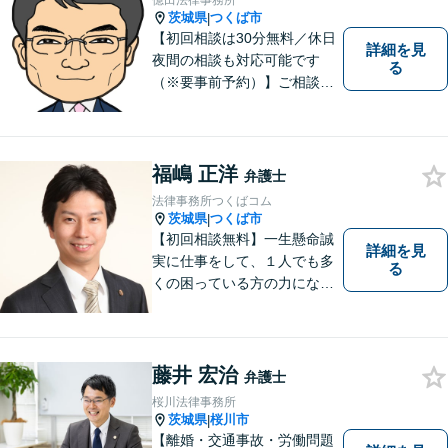
億田法律事務所
い。
茨城県
つくば市
|
【初回相談は30分無料／休日
詳細を見
夜間の相談も対応可能です
る
（※要事前予約）】ご相談、
ご依頼をいただいた方が、次
の一歩を踏み出せるアドバイ
スを心がけています。お気軽
にお問合せください。
福嶋 正洋
弁護士
法律事務所つくばコム
茨城県
つくば市
|
【初回相談無料】一生懸命誠
詳細を見
実に仕事をして、１人でも多
る
くの困っている方の力にな
り、依頼者から感謝されるよ
うな弁護士像を理想としてき
ました。弁護士に相談すべき
事案かどうかも含め、私が親
藤井 宏治
弁護士
切・丁寧にご対応致します。
桜川法律事務所
ぜひご相談ください。
茨城県
桜川市
|
【離婚・交通事故・労働問題