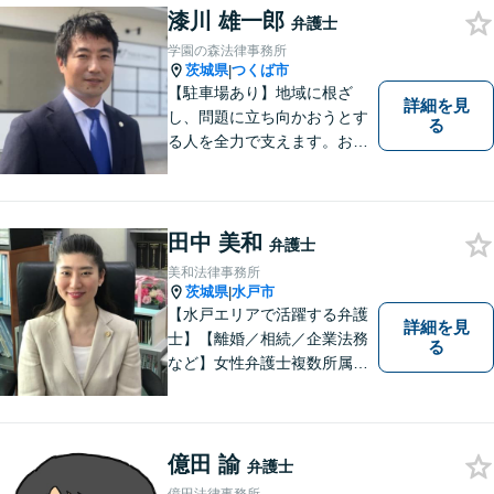
済などに対応しております。
漆川 雄一郎
弁護士
お気軽にご相談ください。
学園の森法律事務所
茨城県
つくば市
|
【駐車場あり】地域に根ざ
詳細を見
し、問題に立ち向かおうとす
る
る人を全力で支えます。お困
りの方は、お気軽にご相談く
ださい。
田中 美和
弁護士
美和法律事務所
茨城県
水戸市
|
【水戸エリアで活躍する弁護
詳細を見
士】【離婚／相続／企業法務
る
など】女性弁護士複数所属／
多岐にわたる分野で解決実績
あり。皆様の新たな一歩を支
援すべく、多面的にサポート
いたします。お困りごとがあ
億田 諭
弁護士
ればお気軽にご相談くださ