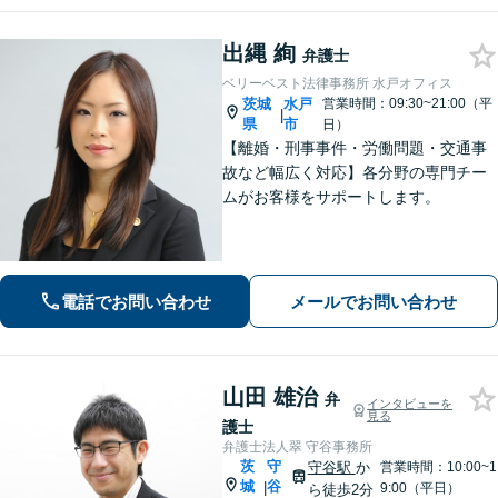
出縄 絢
弁護士
ベリーベスト法律事務所 水戸オフィス
茨城
水戸
営業時間：09:30~21:00（平
|
県
市
日）
【離婚・刑事事件・労働問題・交通事
故など幅広く対応】各分野の専門チー
ムがお客様をサポートします。
電話でお問い合わせ
メールでお問い合わせ
山田 雄治
弁
インタビューを
見る
護士
弁護士法人翠 守谷事務所
茨
守
守谷駅
か
営業時間：10:00~1
城
谷
|
9:00（平日）
ら徒歩2分