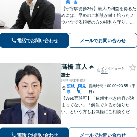
県
市
【守谷駅徒歩2分】最大の利益を得るた
めには、早めのご相談が鍵！培ったノ
ウハウで依頼者の方の権利を守り、最
上のリーガルサービスをお届けしま
す。借金、遺言相続、離婚、企業法務
電話でお問い合わせ
メールでお問い合わせ
その他どんな相談でも受け付けます。
髙橋 直人
弁
インタビューを
見る
護士
阿見法律事務所
茨城
阿見
営業時間：00:00~23:55（平
|
県
町
日）
【Web面談可】「依頼すべき内容が決
まってない」「解決できるか知りた
い」という方もお気軽にご相談くださ
い【阿見町役場近く】相続問題、 交通
事故、 借金問題、 企業法務など幅広く
対応できます
電話でお問い合わせ
メールでお問い合わせ