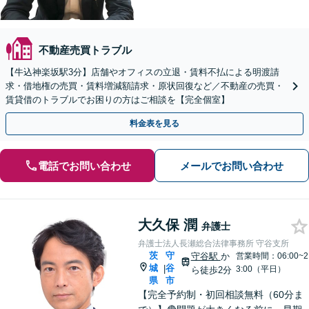
不動産売買トラブル
【牛込神楽坂駅3分】店舗やオフィスの立退・賃料不払による明渡請
求・借地権の売買・賃料増減額請求・原状回復など／不動産の売買・
賃貸借のトラブルでお困りの方はご相談を【完全個室】
料金表を見る
電話でお問い合わせ
メールでお問い合わせ
大久保 潤
弁護士
弁護士法人長瀬総合法律事務所 守谷支所
茨
守
守谷駅
か
営業時間：06:00~2
城
谷
|
3:00（平日）
ら徒歩2分
県
市
【完全予約制・初回相談無料（60分ま