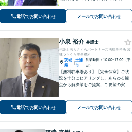
1件のご相談に時間をかけて対応し、相
談者さまに寄り添った解決方法を提案
電話でお問い合わせ
メールでお問い合わせ
することを心がけています。まずはお
気軽にお問い合わせください。
小泉 裕介
弁護士
弁護士法人さくらパートナーズ法律事務所 茨
城つちうら主事務所
茨城
土浦
営業時間：10:00~17:00（平
|
県
市
日）
【無料駐車場あり】【完全個室】ご状
況を十分にヒアリングし、あらゆる観
点から解決策をご提案。ご要望の実現
に向け、細やかなサポートに努めます
【刑事事件】起訴されないための弁護
活動に注力。交通事故・相続問題も実
電話でお問い合わせ
メールでお問い合わせ
績豊富【夜間休日対応】【土浦駅より
バス10分】