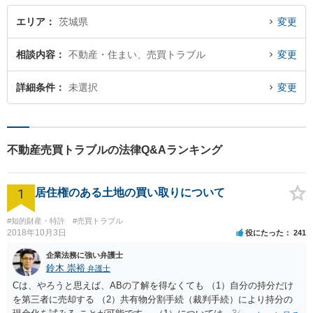
エリア
茨城県
変更
相談内容
不動産・住まい、売買トラブル
変更
詳細条件
未選択
変更
不動産売買トラブルの法律Q&Aランキング
1
居住権のある土地の買い取りについて
#知的財産・特許
#売買トラブル
2018年10月3日
役にたった
241
企業法務に強い弁護士
鈴木 崇裕
弁護士
Cは、やろうと思えば、ABの了解を得なくても （1）自分の持分だけ
を第三者に売却する （2）共有物分割手続（裁判手続）により持分の