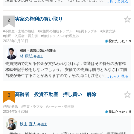
現金化を試みる ことが可能です。 （1）については、3分の1の持分だ
けを取得してもすぐには使えませんから、そもそも買い手は多くない
ですし、買取価格は非常に安くなりますが、近年は「持分だけでも買
い取ります」という業者が出てきています。 （2）については、裁判
2
実家の権利の買い取り
手続を粛々と進めることにより、土地を切り分けて取得したり、全体
を競売にかけたりすることができるようになります。こちらも経費が
#不動産・土地の相続
#家族間の相続トラブル
#売買トラブル
#家賃交渉
多くかかり、最終的な手残りの金額は多くありませんし、手間がかか
#住民・入居者・買主側
#相続トラブルの代理交渉
2022年1月31日
役にたった
9
ります。Cが外国にいるのならなおさらです。 Cが上記（1）（2）を
認識しているかどうかはわかりませんが、Cにとっては、上記（1）
相続・遺言に強い弁護士
（2）の方法よりも手残りが多くなるような金額であれば、ABに買い
林 康弘
弁護士
取りをしてもらうほうが「合理的」ということになります。 他の先生
売買契約で定める代金が支払われなければ，普通はその持分の所有権
方が回答しているように、相続税路線価や固定資産税評価額から計算
移転登記手続をしないでしょう。 安価での売買は贈与とみなされて贈
した時価を3分して、使用借権の10％を控除した金額というのが公平中
与税が発生することがありますので，その点にも注意が必要です。 い
立な金額の算定方法の一つであることに間違いはありません。 しか
ろいろな疑問点がおありの場合，正式に弁護士への法律相談を申し込
し、売買価格は当事者間で合意できれば高くても安くても良いわけで
まれることをおすすめします。
すから、ABとしては、上記を考慮して、できる限り有利な金額を提案
3
高齢者 投資不動産 押し買い 解除
し、交渉していくことがよろしいように思います。 Cが上記（1）
（2）の方法をとった場合に手残りがいくらになるかの計算は簡単では
#契約解除
#売買トラブル
#オーナー・売主側
ないものの、ある程度見通しもつけられますので、その金額を考慮し
2024年5月30日
役にたった
9
つつ、提案金額を調整することをお勧めいたします。 なお、将来的な
紛争の可能性を考慮するのであれば、Cからの持分買い取りと合わせ
秋山 直人
弁護士
て、AB間の権利調整（可能であれば共有を解消し、分筆してそれぞれ
単独所有するなど）も検討なさると良いですね。