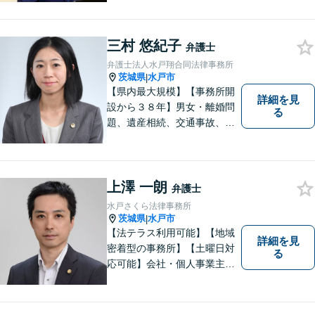
弁護士として全力でサポート
させていただきます。コミュ
ニケーションを大切にし、最
三村 悠紀子
弁護士
善の解決へと導きます。
弁護士法人水戸翔合同法律事務所
茨城県
水戸市
|
【県内最大規模】【事務所開
詳細を見
設から３８年】男女・離婚問
る
題、遺産相続、交通事故、労
働問題、刑事事件などさまざ
まな法律トラブルに対応する
地域密着の女性弁護士。お困
りごとがあればお気軽にご相
上澤 一朗
弁護士
談ください！お一人おひとり
水戸さくら法律事務所
に誠実に向き合います。
茨城県
水戸市
|
【法テラス利用可能】【地域
詳細を見
密着型の事務所】【土曜日対
る
応可能】会社・個人事業主の
方の顧問契約/著作権問題/交通
事故/離婚/相続・遺産分割/不
動産に関するトラブル/借金返