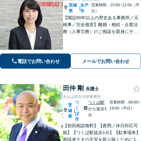
茨城
水戸
営業時間：10:00~12:00（平
|
県
市
日）
【開設80年以上の歴史ある事務所／元
検事／完全個室】離婚・相続・企業法
務（人事労務）のご相談を親身にサポ
ートいたします。相続・離婚など家族
に関する問題の実績豊富／協議・調
停・訴訟まで円滑に対応／人事労務を
中心とした企業法務に対応
電話でお問い合わせ
メールでお問い合わせ
田仲 剛
弁護士
あおば総合法律事務所
つ
つくば駅
営業時間：09:00~
茨
く
19:00（平日）
から徒歩1
城
|
ば
分
県
市
【初回相談無料】【夜間／休日対応可
能】【つくば駅徒歩1分】【駐車場有】
相談者さまの不安を取り除くために1件