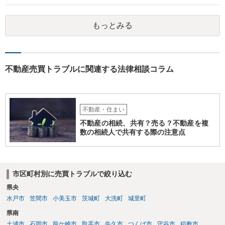
もっとみる
不動産売買トラブルに関連する法律相談コラム
不動産・住まい
不動産の相続、共有？売る？不動産を複
数の相続人で共有する際の注意点
市区町村別に売買トラブルで絞り込む
県央
水戸市
笠間市
小美玉市
茨城町
大洗町
城里町
県南
土浦市
石岡市
龍ケ崎市
取手市
牛久市
つくば市
守谷市
稲敷市