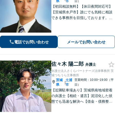
県
市
日）
【初回相談無料】【休日夜間対応可】
【茨城県水戸市】誰にでも気軽に相談
できる事務所を目指しております。依
頼者の方の費用対効果の観点からもご
納得の行くまでご説明をいたします。
お困りのことがございましたらお気軽
にご相談ください。
電話でお問い合わせ
メールでお問い合わせ
佐々木 陽二郎
弁護士
弁護士法人さくらパートナーズ法律事務所 茨
城つちうら主事務所
茨城
土浦
営業時間：10:00~19:00（平
|
県
市
日）
【近隣駐車場あり】茨城県南地域密着
の弁護士【相続・遺言】泥沼化した状
態でも迅速な解決へ【借金・債務整
理】個人法人問わず債務整理に尽力。
一つひとつの問題に真摯に向き合いま