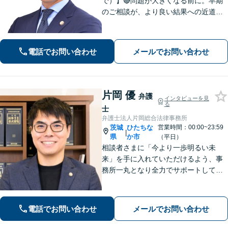
で）】🔴問題が大きくなる前に。早期
のご相談が、より良い結果への近道で
す。 ◉私選刑事 ◉遺産相続 ◉離婚・
不倫慰謝料 ◉交通事故 ◉介護事故
など 状況の整理から丁寧に対応。深刻
電話でお問い合わせ
メールでお問い合わせ
化する前にまずはご相談ください。
片岡 優
弁護
インタビューを見
る
士
弁護士法人片岡総合法律事務所
茨城
ひたちな
営業時間：00:00~23:59
|
県
か市
（平日）
相談者さまに「今より一歩明るい未
来」を手に入れていただけるよう、事
務所一丸となり全力でサポートしてま
いります。独自の経営顧問サービスを
提供する企業法務／税理士の資格を活
かした相続関連業務／交通事故などに
電話でお問い合わせ
メールでお問い合わせ
幅広く対応します【初回相談無料】
【土日祝対応可】