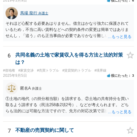
2019年3月9日
役にたった
6
馬場 龍行
弁護士
それほど心配する必要あはりません。借主はかなり強力に保護されて
いるため，不当に高い賃料などへの契約条件の変更は簡単ではありま
せんし，「追う」のも正当事由が必要でありかなり難しいのです。 周
辺の土地をまとめて購入したいという人がいるのであれば，むしろ良
い条件で立退料等を支払ってもらえるかもしれません。 なので無理し
て所有権を取得する必要はないと思いますが，まずは価格ですよね。
6
共同名義の土地で家賃収入を得る方法と法的対策
ローンが組めないということはないと思いますが，金融機関に相談さ
は？
れてみてはいかがでしょうか。 買うとしたら，という条件をしっかり
#借地権
#家賃交渉
#売買トラブル
#賃貸契約トラブル
#境界線
把握して，その上で，買うか，借り続けるか，というのはどちらにも
2025年9月5日
役にたった
3
メリットデメリットありますので価値判断の問題といえそうです。
匿名A
弁護士
①土地の地代（の持分相当額）を請求する、②土地の共有持分を買い
取るよう請求する（民法258条2項2号）、などが考えられます。 どち
らも法的には可能な方法ですので、先方の対応次第で選択することに
なろうかと存じます。 （先方が①も②も拒絶するとなれば、おそらく
は②を求めて訴訟を提起することになるかと存じます。）
7
不動産の売買契約に関して