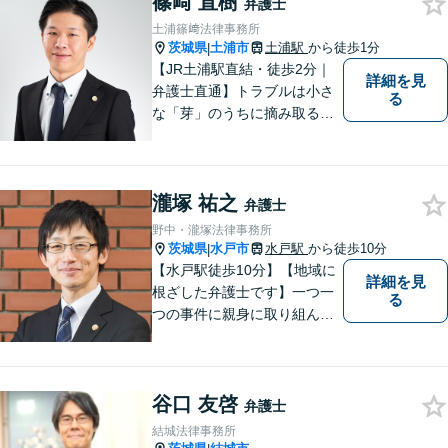
篠﨑 直樹
弁護士
土浦篠﨑法律事務所
茨城県
土浦市
土浦駅
から徒歩1分
|
【JR土浦駅直結・徒歩2分｜
詳細を見
弁護士直通】トラブルは小さ
る
な「芽」のうちに摘み取るこ
とが大切です。少しでも不安
に感じることがあれば、ご相
談ください。
瀧塚 祐之
弁護士
野中・瀧塚法律事務所
茨城県
水戸市
水戸駅
から徒歩10分
|
【水戸駅徒歩10分】【地域に
詳細を見
根ざした弁護士です】一つ一
る
つの事件に親身に取り組んで
いくことを心がけています。
【開設55年以上の法律事務
所】相談者の意向をきちんと
谷口 友啓
把握した上で、正当な権利を
弁護士
守るために丁寧な対応を致し
結城法律事務所
ます。