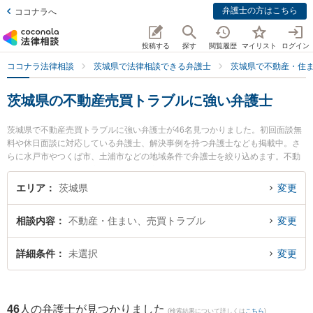
弁護士の方はこちら
ココナラへ
投稿する
探す
閲覧履歴
マイリスト
ログイン
ココナラ法律相談
茨城県で法律相談できる弁護士
茨城県で不動産・住
茨城県の不動産売買トラブルに強い弁護士
茨城県で不動産売買トラブルに強い弁護士が46名見つかりました。初回面談無
料や休日面談に対応している弁護士、解決事例を持つ弁護士なども掲載中。さ
らに水戸市やつくば市、土浦市などの地域条件で弁護士を絞り込めます。不動
産・住まいに関係する立ち退き交渉や家賃交渉、不動産契約解除等の細かな分
野での絞り込み検索もでき便利です。特にさくらの杜法律事務所の塚田 学弁護
エリア
茨城県
変更
士や弁護士法人長瀬総合法律事務所 水戸支所の斉藤 雄祐弁護士、加藤法律事務
所の加藤 怜弁護士のプロフィール情報や弁護士費用、強みなどが注目されてい
相談内容
不動産・住まい、売買トラブル
変更
ます。『茨城県で土日や夜間に発生した不動産売買トラブルのトラブルを今す
ぐに弁護士に相談したい』『不動産売買トラブルのトラブル解決の実績豊富な
近くの弁護士を検索したい』『初回相談無料で不動産売買トラブルを法律相談
詳細条件
未選択
変更
できる茨城県内の弁護士に相談予約したい』などでお困りの相談者さんにおす
すめです。
46
人の弁護士が見つかりました
(検索結果について詳しくは
こちら
)