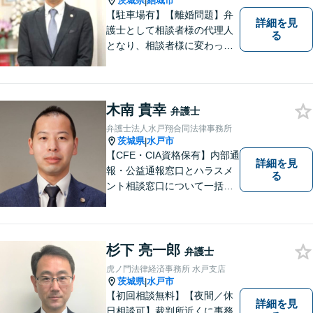
茨城県
結城市
|
【駐車場有】【離婚問題】弁
詳細を見
護士として相談者様の代理人
る
となり、相談者様に変わって
対応し、後のトラブルを未然
に防ぎます。 易しい言葉で、
明確に判断をお示しし、問題
解決をサポートさせていただ
木南 貴幸
弁護士
きますので、是非ご相談くだ
弁護士法人水戸翔合同法律事務所
さい。
茨城県
水戸市
|
【CFE・CIA資格保有】内部通
詳細を見
報・公益通報窓口とハラスメ
る
ント相談窓口について一括対
応いたします【従業員500名
超の内部通報窓口業務経験】
杉下 亮一郎
弁護士
虎ノ門法律経済事務所 水戸支店
茨城県
水戸市
|
【初回相談無料】【夜間／休
詳細を見
日相談可】裁判所近くに事務