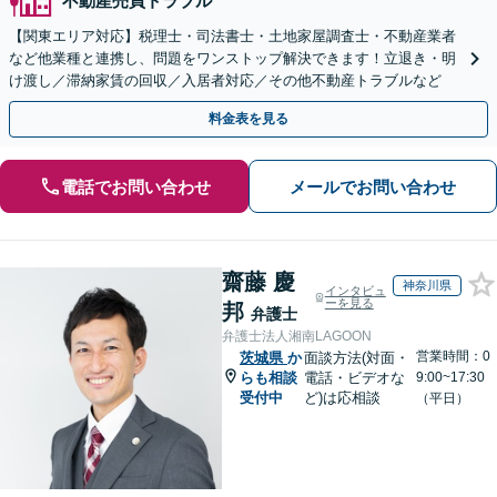
不動産売買トラブル
【関東エリア対応】税理士・司法書士・土地家屋調査士・不動産業者
など他業種と連携し、問題をワンストップ解決できます！立退き・明
け渡し／滞納家賃の回収／入居者対応／その他不動産トラブルなど
料金表を見る
電話でお問い合わせ
メールでお問い合わせ
齋藤 慶
神奈川県
インタビュ
ーを見る
邦
弁護士
弁護士法人湘南LAGOON
営業時間：0
茨城県
か
面談方法(対面・
らも相談
電話・ビデオな
9:00~17:30
受付中
ど)は応相談
（平日）