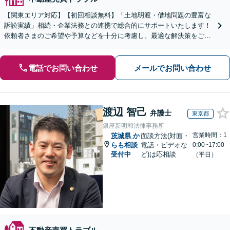
【関東エリア対応】【初回相談無料】「土地明渡・借地問題の豊富な
訴訟実績」相続・企業法務との連携で総合的にサポートいたします！
依頼者さまのご希望や予算などを十分に考慮し、最適な解決策をご提
案「訴訟にまで発展する複雑な案件もお任せください」
電話でお問い合わせ
メールでお問い合わせ
渡辺 智己
弁護士
東京都
銀座新明和法律事務所
営業時間：1
茨城県
か
面談方法(対面・
らも相談
電話・ビデオな
0:00~17:00
受付中
ど)は応相談
（平日）