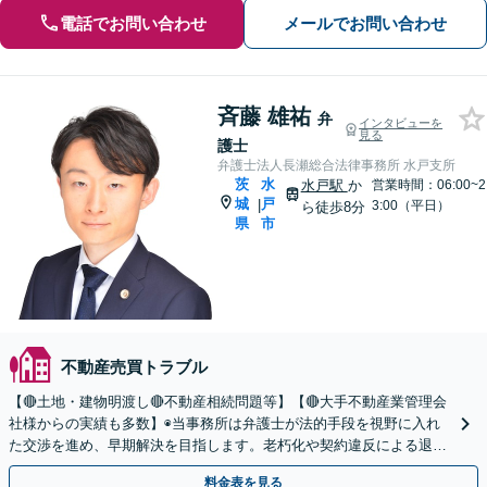
電話でお問い合わせ
メールでお問い合わせ
斉藤 雄祐
弁
インタビューを
見る
護士
弁護士法人長瀬総合法律事務所 水戸支所
茨
水
水戸駅
か
営業時間：06:00~2
城
戸
|
3:00（平日）
ら徒歩8分
県
市
不動産売買トラブル
【🔴土地・建物明渡し🔴不動産相続問題等】【🔴大手不動産業管理会
社様からの実績も多数】◉当事務所は弁護士が法的手段を視野に入れ
た交渉を進め、早期解決を目指します。老朽化や契約違反による退
去・明渡しにも対応しています。
料金表を見る