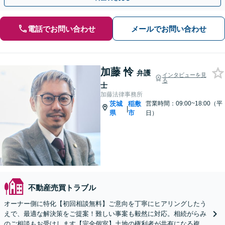
電話でお問い合わせ
メールでお問い合わせ
加藤 怜
弁護
インタビューを見
る
士
加藤法律事務所
茨城
稲敷
営業時間：09:00~18:00（平
|
県
市
日）
不動産売買トラブル
オーナー側に特化【初回相談無料】ご意向を丁寧にヒアリングしたう
えで、最適な解決策をご提案！難しい事案も毅然に対応。相続がらみ
のご相談もお受けします【完全個室】土地の権利者が共有になる複雑