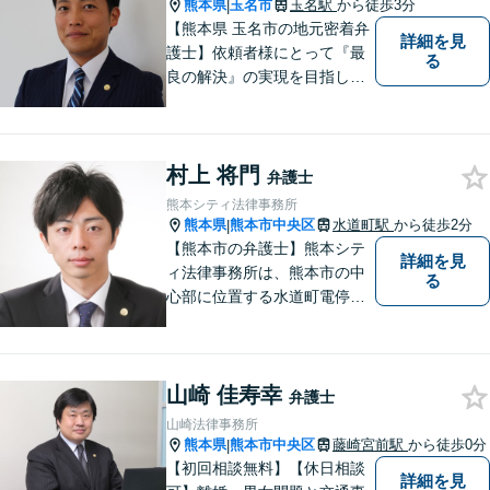
熊本県
玉名市
玉名駅
から徒歩3分
|
面談可】
【熊本県 玉名市の地元密着弁
詳細を見
護士】依頼者様にとって『最
る
良の解決』の実現を目指しま
す。お悩みの方はお気軽にご
相談ください。
村上 将門
弁護士
熊本シティ法律事務所
熊本県
熊本市中央区
水道町駅
から徒歩2分
|
【熊本市の弁護士】熊本シテ
詳細を見
ィ法律事務所は、熊本市の中
る
心部に位置する水道町電停よ
り徒歩2分。 お客様の要望に
沿う方法・内容を重視した法
的サービスをご提供いたしま
山崎 佳寿幸
す。
弁護士
山崎法律事務所
熊本県
熊本市中央区
藤崎宮前駅
から徒歩0分
|
【初回相談無料】【休日相談
詳細を見