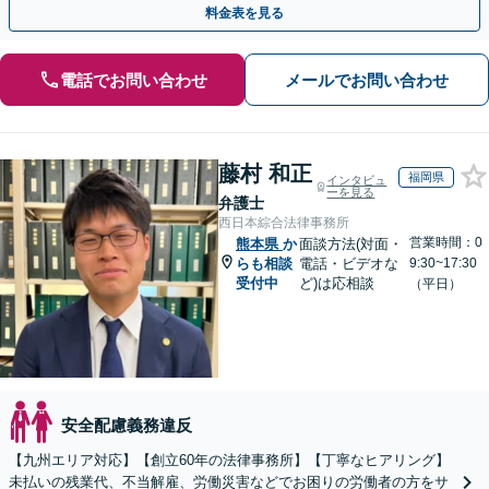
料金表を見る
電話でお問い合わせ
メールでお問い合わせ
藤村 和正
福岡県
インタビュ
ーを見る
弁護士
西日本綜合法律事務所
営業時間：0
熊本県
か
面談方法(対面・
らも相談
電話・ビデオな
9:30~17:30
受付中
ど)は応相談
（平日）
安全配慮義務違反
【九州エリア対応】【創立60年の法律事務所】【丁寧なヒアリング】
未払いの残業代、不当解雇、労働災害などでお困りの労働者の方をサ