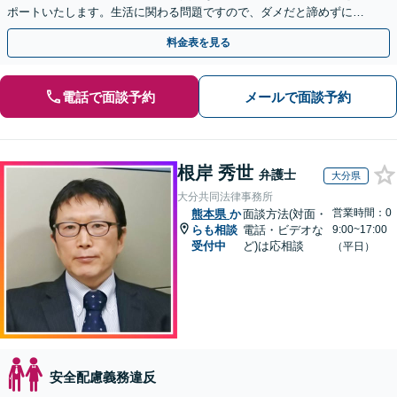
ポートいたします。生活に関わる問題ですので、ダメだと諦めずに、
しっかりと労働者の権利を主張していきましょう。
料金表を見る
電話で面談予約
メールで面談予約
根岸 秀世
弁護士
大分県
大分共同法律事務所
営業時間：0
熊本県
か
面談方法(対面・
らも相談
電話・ビデオな
9:00~17:00
受付中
ど)は応相談
（平日）
安全配慮義務違反