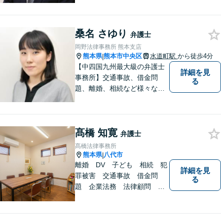
題について、「何度でも無
料」の相談を行っています！
まずはお気軽にご相談くださ
桑名 さゆり
い！
弁護士
岡野法律事務所 熊本支店
熊本県
熊本市中央区
水道町駅
から徒歩4分
|
【中四国九州最大級の弁護士
詳細を見
事務所】交通事故、借金問
る
題、離婚、相続など様々な問
題について、「何度でも無
料」の相談を行っています！
まずはお気軽にご相談くださ
髙橋 知寛
い！
弁護士
髙橋法律事務所
熊本県
八代市
|
離婚 DV 子ども 相続 犯
詳細を見
罪被害 交通事故 借金問
る
題 企業法務 法律顧問
各種法律問題取扱有 【女性
スタッフ常駐】【個室相談】
【バリアフリー】