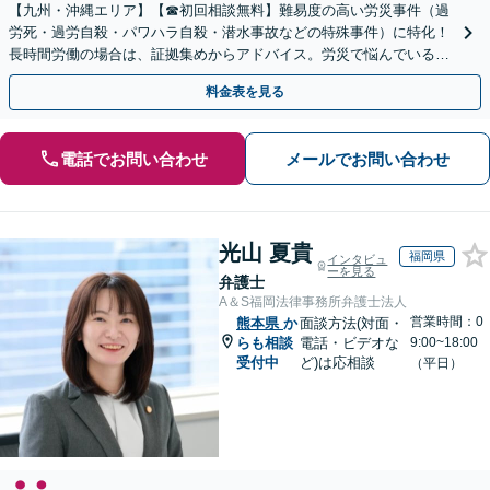
【九州・沖縄エリア】【☎︎初回相談無料】難易度の高い労災事件（過
労死・過労自殺・パワハラ自殺・潜水事故などの特殊事件）に特化！
長時間労働の場合は、証拠集めからアドバイス。労災で悩んでいる方
は早めにご相談を！【電話相談可能】
料金表を見る
電話でお問い合わせ
メールでお問い合わせ
光山 夏貴
福岡県
インタビュ
ーを見る
弁護士
A＆S福岡法律事務所弁護士法人
営業時間：0
熊本県
か
面談方法(対面・
らも相談
電話・ビデオな
9:00~18:00
受付中
ど)は応相談
（平日）