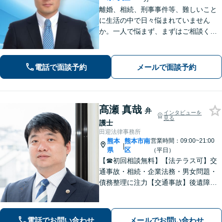
離婚、相続、刑事事件等、難しいこと
に生活の中で日々悩まれていません
か。一人で悩まず、まずはご相談くだ
さい。貴方の悩みを一緒に解決しま
す。貴方の悩みが法律で解決できる
か、解決できるとしてどういった解決
電話で面談予約
メールで面談予約
策があるかご提案します。
髙瀬 真哉
弁
インタビューを
見る
護士
田迎法律事務所
熊本
熊本市南
営業時間：09:00~21:00
|
県
区
（平日）
【☎︎初回相談無料】【法テラス可】交
通事故・相続・企業法務・男女問題・
債務整理に注力【交通事故】後遺障害
等級認定に詳しい！物損事故から重
症・死亡事故まで幅広く対応【相続】
もご相談ください【駐車場あり】
電話でお問い合わせ
メールでお問い合わせ