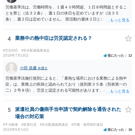
労働基準法は、労働時間を、１週４０時間超、１日８時間超とするこ
とを禁じ（法３２条）、週１日の休日を定めていますが（法３５
条）、週２日は定めていません。 部活動の週休２日というのは、スポ
ーツ庁の指針のことと思われますが、法的拘束力はありません。つま
り週休2日とするか、しないか、もっと別の制度とするかは、各教育委
員会や学校の判断に委ねられています。 したがって、生徒の保護者会
4
業務中の熱中症は労災認定される？
と、学校とで、生徒の健全育成のためにスポーツ庁の指針を遵守して
もらいたいなどと、交渉してもらうことが良いと考えられます。 もち
#労災対応
#安全配慮義務違反
ろん、保護者の間でも、週休2日制を認める意見と、反対の意見と対立
2018年7月18日
役にたった
12
することは予想されますが、そういったことも含めて話し合いをする
ことが必要と思われます。
小田 昌慶
弁護士
労働基準法施行規則によると、「暑熱な場所における業務による熱中
症」は、業務上の疾病と認められており（規則第３５条（別表第一の
二）２号８項）、労災と認定される可能性があります。みんな同条件
なので労災とは認定されないということはありません。 具体的な要件
としては、①仕事をしている時間・場所に熱中症を引き起こす明確な
原因が存在していること、②その原因により熱中症に至ったという因
5
派遣社員の傷病手当申請で契約解除を通告された
果関係があること、③仕事に関係しない他の原因により発症したもの
場合の対応策
ではないことが認められれば、労災として認定されるため、業務によ
#不当解雇
#派遣社員
#安全配慮義務違反
#労働・雇用契約違反
る移動中に意識が朦朧とし倒れ、熱中症と診断されたのであれば労災
2019年9月14日
役にたった
16
認定される可能性は充分にあります。 会社には安全配慮義務があるに