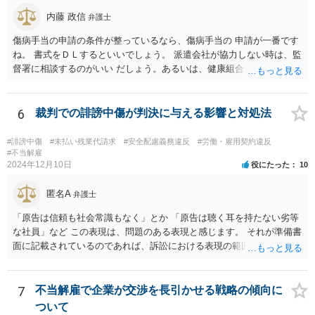
もかかわらず、就業規則によってスーツが義務付けられたり、1日10件
内藤 政信
弁護士
の外回り件数のノルマ、経費削減のためのタクシー禁止など規則があ
るのであれば、会社の安全配慮義務違反が認められる可能性がありま
傷病手当の申請の条件が整っているなら、傷病手当の 申請が一番です
す。 したがって、会社へ入院治療費や休業損害、慰謝料等を請求でき
ね。 書式をＤＬするといいでしょう。 派遣会社が協力しない時は、監
る可能性はあるので、具体的な内容を一度弁護士に相談するのが良い
督署に相談するのがいい だしょう。あるいは、健康組合ですね。
と思われます。
6
裁判での誹謗中傷が判決に与える影響と対処法
#誹謗中傷
#未払い残業代請求
#安全配慮義務違反
#労働・雇用契約違反
#不当解雇
2024年12月10日
役にたった
10
匿名A
弁護士
「原告は信頼も社会常識もなく」とか 「原告は聴く耳を持たない劣等
な社員」など この表現は、問題のある表現と感じます。 それが準備書
面に記載されているのであれば、訴訟における表現の範囲を超えてい
ると感じます。
7
不当解雇で企業が交渉を長引かせる戦略の傾向に
ついて