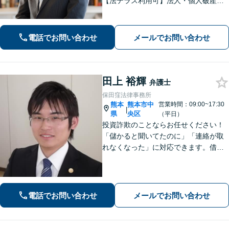
【法テラス利用可】法人・個人破産申
立、遺言・相続、離婚・男女問題・刑
事事件などに力を入れています。迅速
対応でスムーズに解決できるよう尽力
電話でお問い合わせ
メールでお問い合わせ
します。
田上 裕輝
弁護士
保田窪法律事務所
熊本
熊本市中
営業時間：09:00~17:30
|
県
央区
（平日）
投資詐欺のことならお任せください！
「儲かると聞いてたのに」「連絡が取
れなくなった」に対応できます。借
金、債務整理にも精通しています【子
連れ相談可】【初回面談無料】
電話でお問い合わせ
メールでお問い合わせ