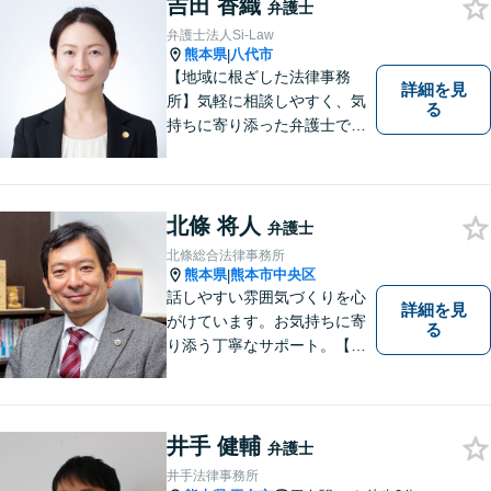
吉田 香織
懇切丁寧に対応し、解決を目
弁護士
指します【LINE対応】
弁護士法人Si-Law
熊本県
八代市
|
【地域に根ざした法律事務
詳細を見
所】気軽に相談しやすく、気
る
持ちに寄り添った弁護士であ
りたいと考えています。依頼
者の方のおかれた社会的状況
やお気持ちに配慮し、納得の
いく解決のサポートができま
北條 将人
弁護士
すよう、一つ一つのご依頼に
北條総合法律事務所
誠実に取り組んでまいりま
熊本県
熊本市中央区
|
す。
話しやすい雰囲気づくりを心
詳細を見
がけています。お気持ちに寄
る
り添う丁寧なサポート。【借
金・債務整理】将来を見据え
た最善策をご提案【労働・雇
用】証拠集めから手厚くサポ
ート。企業からのご相談も承
井手 健輔
弁護士
ります【交通事故】弁護士費
井手法律事務所
用特約の利用可【夜間・休日