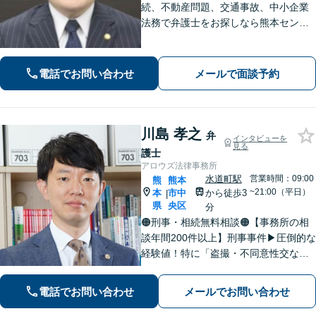
続、不動産問題、交通事故、中小企業
法務で弁護士をお探しなら熊本セント
ラル法律事務所(Tel: 096-288-2193)
へ。【LINE公式アカウント24時間予約
受付可】【休日・夜間相談可】
電話でお問い合わせ
メールで面談予約
川島 孝之
弁
インタビューを
見る
護士
アロウズ法律事務所
水道町駅
営業時間：09:00
熊
熊本
~21:00（平日）
本
市中
から徒歩3
|
県
央区
分
🟠刑事・相続無料相談🟠【事務所の相
談年間200件以上】刑事事件▶︎圧倒的な
経験値！特に「盗撮・不同意性交など
性犯罪」の実績多数！相続▶︎「国税
局・証券会社」勤務で培った税の知識
電話でお問い合わせ
メールでお問い合わせ
を生かし、依頼者に寄り添った強いパ
ートナーになります【税理士資格あ