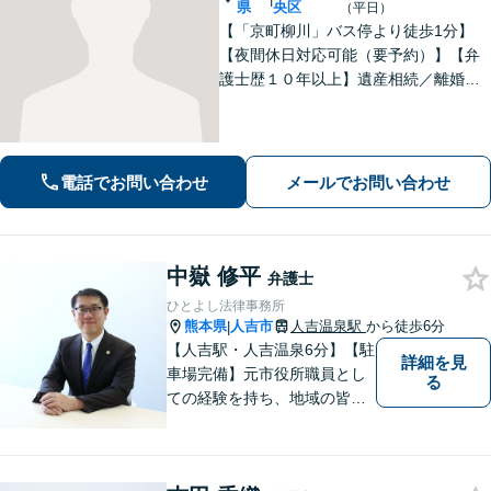
県
央区
（平日）
【「京町柳川」バス停より徒歩1分】
【夜間休日対応可能（要予約）】【弁
護士歴１０年以上】遺産相続／離婚・
男女問題／労働問題などの分野に対応
可能。悩みを真剣に受け止め、共に闘
える弁護士であることを心がけていま
す。お気軽にご相談ください。
電話でお問い合わせ
メールでお問い合わせ
中嶽 修平
弁護士
ひとよし法律事務所
熊本県
人吉市
人吉温泉駅
から徒歩6分
|
【人吉駅・人吉温泉6分】【駐
詳細を見
車場完備】元市役所職員とし
る
ての経験を持ち、地域の皆さ
まの暮らしに近い立場で多く
の声に触れてきました。人
吉・球磨地域の方々のため、