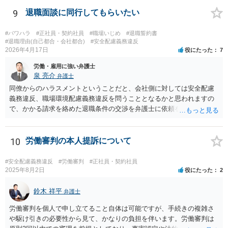
9
退職面談に同行してもらいたい
#パワハラ
#正社員・契約社員
#職場いじめ
#退職誓約書
#退職理由(自己都合・会社都合)
#安全配慮義務違反
2026年4月17日
役にたった
7
労働・雇用に強い弁護士
泉 亮介
弁護士
同僚からのハラスメントということだと、会社側に対しては安全配慮
義務違反、職場環境配慮義務違反を問うこととなるかと思われますの
で、かかる請求を絡めた退職条件の交渉を弁護士に依頼をされた方が
良いかと思われます。 その場合、ご自身が会社側と話をする必要はな
くなり全て弁護士が窓口となるため精神的な負担も軽くなるでしょ
う。
10
労働審判の本人提訴について
#安全配慮義務違反
#労働審判
#正社員・契約社員
2025年8月2日
役にたった
2
鈴木 祥平
弁護士
労働審判を個人で申し立てること自体は可能ですが、手続きの複雑さ
や駆け引きの必要性から見て、かなりの負担を伴います。労働審判は