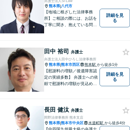
弁護士法人Si-Law
熊本県
八代市
|
【地域に根ざした法律事務
詳細を見
所】ご相談の際には、お話を
る
丁寧に聞き、抱えている問題
をよく理解した上で、法的観
点を踏まえた最善の解決方法
をご提案できるよう心がけて
います。 1人で悩まず、お気
田中 裕司
弁護士
軽にご相談ください。
弁護士法人田中ひろし法律事務所
熊本県
熊本市西区
熊本駅
から徒歩1分
|
【慰謝料の増額／後遺障害認
詳細を見
定の実績多数】 弁護士への依
る
頼で慰謝料の増額が見込めま
す【破産・任意整理・個人再
生に対応】ご希望に沿った債
務整理をご提案【遺産相続の
長田 健汰
ノウハウ多数】相続手続きか
弁護士
ら遺言書までトータルサポー
岡野法律事務所 熊本支店
ト【JR熊本駅から徒歩1分】
熊本県
熊本市中央区
水道町駅
から徒歩4分
|
【中四国九州最大級の弁護士