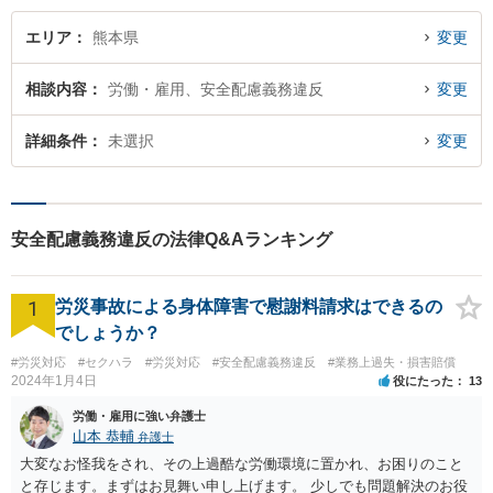
エリア
熊本県
変更
相談内容
労働・雇用、安全配慮義務違反
変更
詳細条件
未選択
変更
安全配慮義務違反の法律Q&Aランキング
1
労災事故による身体障害で慰謝料請求はできるの
でしょうか？
#労災対応
#セクハラ
#労災対応
#安全配慮義務違反
#業務上過失・損害賠償
2024年1月4日
役にたった
13
労働・雇用に強い弁護士
山本 恭輔
弁護士
大変なお怪我をされ、その上過酷な労働環境に置かれ、お困りのこと
と存じます。まずはお見舞い申し上げます。 少しでも問題解決のお役