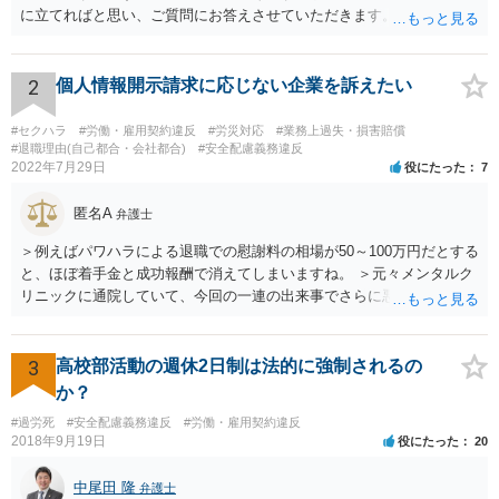
に立てればと思い、ご質問にお答えさせていただきます。 ご相談者の
具体的な会社内での立場や入手可能な証拠資料にもよりますが、お怪
我に関しては労災保険からの給付や会社からの損害賠償が、過重労働
に関しては未払残業代の支払が受けられる可能性がある事案とお見受
2
個人情報開示請求に応じない企業を訴えたい
けします。 請求が認められる可能性や採るべき手続を検討するには、
様々な事情のヒアリングや証拠資料の検討が必要になるため、今後の
#セクハラ
#労働・雇用契約違反
#労災対応
#業務上過失・損害賠償
方針の検討も含め、一度面談にて法律相談をされることをおすすめし
#退職理由(自己都合・会社都合)
#安全配慮義務違反
2022年7月29日
役にたった
7
ます。
匿名A
弁護士
＞例えばパワハラによる退職での慰謝料の相場が50～100万円だとする
と、ほぼ着手金と成功報酬で消えてしまいますね。 ＞元々メンタルク
リニックに通院していて、今回の一連の出来事でさらに悪化した事実
を医師の診断書で証拠として提出しても慰謝料は変わらないですか？
万が一、慰謝料請求が認められるにしても金額としては微々たるもの
かと思いますが、依頼する弁護士に詳細を説明したうえで指示を仰い
3
高校部活動の週休2日制は法的に強制されるの
だ方がいいかと思います。
か？
#過労死
#安全配慮義務違反
#労働・雇用契約違反
2018年9月19日
役にたった
20
中尾田 隆
弁護士