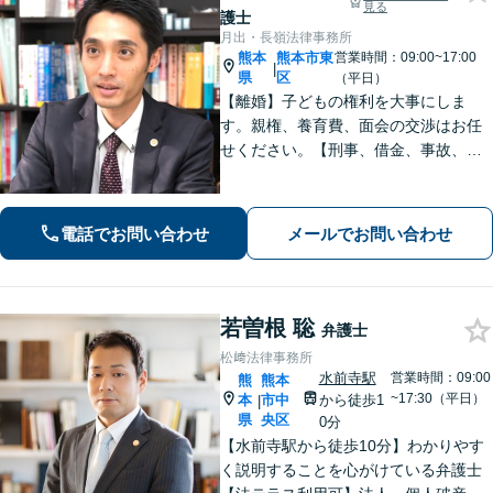
見る
護士
月出・長嶺法律事務所
熊本
熊本市東
営業時間：09:00~17:00
|
県
区
（平日）
【離婚】子どもの権利を大事にしま
す。親権、養育費、面会の交渉はお任
せください。【刑事、借金、事故、労
働】依頼者の気持ちに寄り添い解決を
目指します。示談交渉や調停の話し合
いは豊富な経験あり。
電話でお問い合わせ
メールでお問い合わせ
若曽根 聡
弁護士
松﨑法律事務所
水前寺駅
営業時間：09:00
熊
熊本
~17:30（平日）
本
市中
から徒歩1
|
県
央区
0分
【水前寺駅から徒歩10分】わかりやす
く説明することを心がけている弁護士