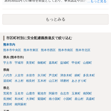
原則3回以内での審理を前提としており、事実認定や法的評価に加え
て、相場観に基づいた和解の落とし所をどこに設定するかという戦略
的判断が求められます。 申立書や証拠説明書を丁寧に作成されたこと
は評価されるべきですが、書面の出来だけで結果が決まるわけではあ
もっとみる
りません。審判委員会は、書面よりも実際のやり取りや和解に向けた
姿勢を重視します。したがって、書面のチェックだけを第三者に依頼
しても、あくまで一部の準備にすぎず、実質的な成果にはつながりに
くい可能性があります。 また、仮に審判が出たとしても、相手方が異
市区町村別に安全配慮義務違反で絞り込む
議を申し立てれば通常訴訟に移行します。その場合は、改めて訴訟の
熊本市内
主張立証をしなければならず、事実上ゼロからの再スタートとなりま
す。したがって、労働審判の場で和解を成立させることが最も現実的
熊本市中央区
熊本市東区
熊本市西区
熊本市南区
熊本市北区
かつ負担の少ない解決方法です。 本人申立てであっても、できれば労
県央 (熊本市外)
働法に詳しい弁護士や労働問題に精通した支援者に、書面だけでなく
宇土市
宇城市
美里町
御船町
嘉島町
益城町
甲佐町
山都町
全体の交渉戦略や和解金の相場などを含めて事前に相談し、サポート
してもらうことが望ましいです。書面が完成した段階で一度でも相談
県南
を入れておけば、審判期日に向けた心構えや調整の方向性も明確にな
八代市
人吉市
水俣市
氷川町
芦北町
津奈木町
錦町
多良木町
ります。 労働審判はスピード勝負です。孤立せず、知識と経験のある
湯前町
水上村
相良村
五木村
山江村
球磨村
あさぎり町
助言者を巻き込みながら進めることが、納得できる結果を得るための
県北
鍵となります。
荒尾市
玉名市
山鹿市
菊池市
阿蘇市
合志市
玉東町
南関町
長洲町
和水町
大津町
菊陽町
南小国町
小国町
産山村
高森町
西原村
南阿蘇村