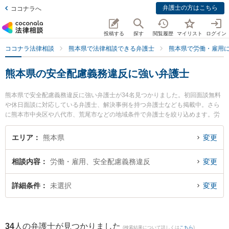
弁護士の方はこちら
ココナラへ
投稿する
探す
閲覧履歴
マイリスト
ログイン
ココナラ法律相談
熊本県で法律相談できる弁護士
熊本県で労働・雇用
熊本県の安全配慮義務違反に強い弁護士
熊本県で安全配慮義務違反に強い弁護士が34名見つかりました。初回面談無料
や休日面談に対応している弁護士、解決事例を持つ弁護士なども掲載中。さら
に熊本市中央区や八代市、荒尾市などの地域条件で弁護士を絞り込めます。労
働・雇用に関係する不当解雇や退職勧奨、内定取消等の細かな分野での絞り込
み検索もでき便利です。特にベリーベスト法律事務所 熊本オフィスの守田 英昭
エリア
熊本県
変更
弁護士や春田法律事務所 熊本オフィスの井手 俊輔弁護士、塚本幸司法律事務所
の塚本 幸司弁護士のプロフィール情報や弁護士費用、強みなどが注目されてい
相談内容
労働・雇用、安全配慮義務違反
変更
ます。『熊本県で土日や夜間に発生した安全配慮義務違反のトラブルを今すぐ
に弁護士に相談したい』『安全配慮義務違反のトラブル解決の実績豊富な近く
の弁護士を検索したい』『初回相談無料で安全配慮義務違反を法律相談できる
詳細条件
未選択
変更
熊本県内の弁護士に相談予約したい』などでお困りの相談者さんにおすすめで
す。
34
人の弁護士が見つかりました
(検索結果について詳しくは
こちら
)