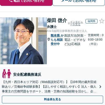
電話でお問い合わせ
メールでお問い合わせ
柴田 啓介
福岡県
インタビュ
ーを見る
弁護士
A＆S福岡法律事務所弁護士法人
営業時間：0
熊本県
か
面談方法(対面・
らも相談
電話・ビデオな
9:00~18:00
受付中
ど)は応相談
（平日）
安全配慮義務違反
【九州・西日本エリア対応（Web面談対応可）】【16年間の裁判官経
験あり／労働紛争経験多数】【話しやすく相談しやすい】法人・個人
事業主の労務問題をサポート、法務・労務の知識経験を活かし、企業
側から御社の労働問題解決に尽力します。
料金表を見る