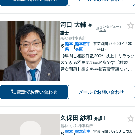
河口 大輔
弁
インタビューを
見る
護士
銀河法律事務所
熊本
熊本市中
営業時間：09:00~17:30
|
県
央区
（平日）
【年間ご相談件数200件以上】リラック
スできる雰囲気の事務所です【離婚・
男女問題】慰謝料や養育費問題など
様々な事例に対応【交通事故】重度後
遺障害事案など解決実績多数あり【債
務・過払い金】債務問題にスピーディ
電話でお問い合わせ
メールでお問い合わせ
に対応。過払い金も多額の回収実績
久保田 紗和
弁護士
熊本中央法律事務所
熊本
熊本市中
営業時間：09:30~17:00
|