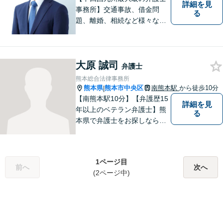
詳細を見
事務所】交通事故、借金問
る
題、離婚、相続など様々な問
題について、「何度でも無
料」の相談を行っています！
まずはお気軽にご相談くださ
大原 誠司
い！
弁護士
熊本総合法律事務所
熊本県
熊本市中央区
南熊本駅
から徒歩10分
|
【南熊本駅10分】【弁護歴15
詳細を見
年以上のベテラン弁護士】熊
る
本県で弁護士をお探しなら、
まずはご連絡ください！離婚
／借金／刑事事件／相続な
ど、幅広い法律問題に精通し
1ページ目
ています。皆様にとって一番
前へ
次へ
(2ページ中)
のパートナーとなれるよう、
精一杯取り組ませていただき
ます。