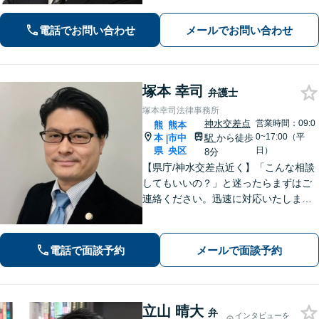
いたします。
電話でお問い合わせ
メールでお問い合わせ
塚本 幸司
弁護士
塚本幸司法律事務所
神水交差点
営業時間：09:0
熊
熊本
0~17:00（平
本
市中
駅
から徒歩
|
県
央区
日）
8分
【県庁/神水交差点近く】「こんな相談
してもいいの？」と迷ったらまずはご
連絡ください。迅速に対応いたしま
す。 離婚問題／相続・相続放棄・遺言
／借金問題・債務整理お任せくださ
い。
電話で面談予約
メールで面談予約
立山 晴大
弁
インタビューを