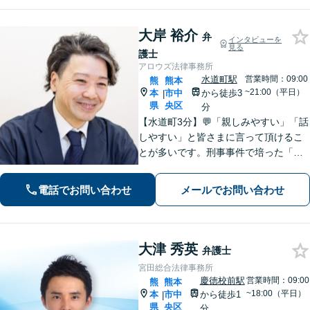
り】
大岸 裕介
弁
インタビューを
見る
護士
アロウズ法律事務所
水道町駅
営業時間：09:00
熊
熊本
~21:00（平日）
本
市中
から徒歩3
|
県
央区
分
【水道町3分】💬「親しみやすい」「話
しやすい」と皆さまに言って頂けるこ
とが多いです。刑事事件で培った「交
渉力」を活かし様々な悩みの解決を図
れるのが最大の強み◎【刑事事件／警
電話でお問い合わせ
メールでお問い合わせ
察に呼び出されている方▶︎電話相談0
円】【相続／借金／人身事故▶︎相談0
円】
大津 秀英
弁護士
宮田総合法律事務所
慶徳校前駅
営業時間：09:00
熊
熊本
~18:00（平日）
本
市中
から徒歩1
|
県
央区
分