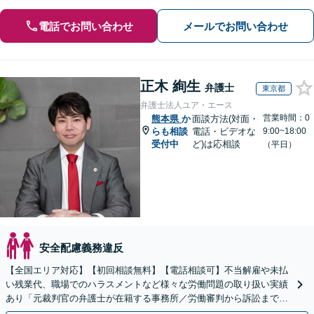
電話でお問い合わせ
メールでお問い合わせ
正木 絢生
弁護士
東京都
弁護士法人ユア・エース
営業時間：0
熊本県
か
面談方法(対面・
らも相談
電話・ビデオな
9:00~18:00
受付中
ど)は応相談
（平日）
安全配慮義務違反
【全国エリア対応】【初回相談無料】【電話相談可】不当解雇や未払
い残業代、職場でのハラスメントなど様々な労働問題の取り扱い実績
あり「元裁判官の弁護士が在籍する事務所／労働審判から訴訟まで、
裁判官経験を活かした最適な戦略を立案」