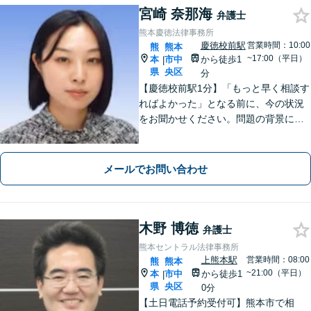
宮崎 奈那海
弁護士
熊本慶徳法律事務所
慶徳校前駅
営業時間：10:00
熊
熊本
~17:00（平日）
本
市中
から徒歩1
|
県
央区
分
【慶徳校前駅1分】「もっと早く相談す
ればよかった」となる前に、今の状況
をお聞かせください。問題の背景にも
目を向け、あなたの気持ちにしっかり
寄り添います。【WEB相談可能】【夜
間面談可】
メールでお問い合わせ
木野 博徳
弁護士
熊本セントラル法律事務所
上熊本駅
営業時間：08:00
熊
熊本
~21:00（平日）
本
市中
から徒歩1
|
県
央区
0分
【土日電話予約受付可】熊本市で相