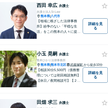
西田 幸広
弁護士
弁護士法人Si-Law
熊本県
八代市
|
【地域に根ざした法律事務
詳細を見
所】紛争のない「平穏な生
る
活」をこの熊本の人々に提供
することが私たちのモットー
であり法律家としての使命で
す。一人でも多くの熊本地域
の人たちに紛争のない「平穏
小玉 晃嗣
弁護士
な生活」を提供するという志
熊本ひかり法律事務所
を持って日々の仕事に取り組
熊本県
熊本市北区
武蔵塚駅
から徒歩10分
|
んでまいります。
【相談30分5,500円（債務整
詳細を見
理については初回相談無料】
る
【休日／夜間相談可】【２０
時まで電話予約受付対応】
【法律相談実績１０００件以
上】
田畑 求三
弁護士