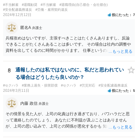
#不当解雇
#退職勧奨
#不当解雇
#退職理由(自己都合・会社都合)
#安全配慮義務違反
#労働・雇用契約違反
2024年12月12日
役にたった
7
匿名A
弁護士
兵糧攻めはないですが、主張すべきことはたくさんありますし、反論
できることがたくさんあることは多いです。 その場合は社内の調整や
資料を出してくるのに時間がかかります。 仕事というのは平日の多く
の時間を占めますし、会社は報告書や通話記録や日報など多くの証拠
をもっていますので。
8
通報したのは私ではないのに、私だと思われてい
る場合はどうしたら良いのか？
#セクハラ
#業務上過失・損害賠償
#セクハラ
#労災対応
#安全配慮義務違反
2024年3月11日
役にたった
5
内藤 政信
弁護士
その情景を見た人が、上司の叱責は行き過ぎており、パワハラだと思
って連絡したのでしょう。 あなたに不利益が及ぶことはありません
が、上司の思い込みで、上司との関係が悪化するかも 知れませんね。