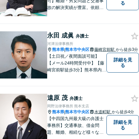
可】離婚・男女問題と交通事
る
故の解決実績が豊富。依頼者
様にとって力強い法的パート
ナーとして尽力いたします。
企業法務のご相談もお任せく
永田 成眞
ださい。【熊本市中心部】地
弁護士
域に密着した町医者みたいな
河津法律事務所
弁護士です。
熊本県
熊本市中央区
藤崎宮前駅
から徒歩3分
|
【土日祝／夜間面談可能】
詳細を見
【メール24時間受付中】【藤
る
崎宮前駅徒歩3分】熊本県内及
び周辺地域から法律相談受付
中です。交通事故・男女関係
等の問題から、刑事、経営者
遠原 茂
の方の契約関係トラブルまで
弁護士
幅広くご相談いただいており
岡野法律事務所 熊本支店
ます。お気軽にご相談くださ
熊本県
熊本市中央区
水道町駅
から徒歩4分
|
い。
【中四国九州最大級の弁護士
詳細を見
事務所】交通事故、借金問
る
題、離婚、相続など様々な問