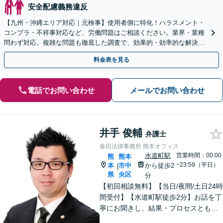
安全配慮義務違反
【九州・沖縄エリア対応｜元検事】使用者側に特化！ハラスメント・
コンプラ・不祥事対応など、労働問題はご相談ください。業界・業種
問わず対応。複雑な問題も徹底した調査で、効果的・効率的な解決を
目指します。セカンドオピニオン可【休日・夜間相談可】
料金表を見る
電話でお問い合わせ
メールでお問い合わせ
井手 俊輔
弁護士
春田法律事務所 熊本オフィス
水道町駅
営業時間：00:00
熊
熊本
~23:59（平日）
本
市中
から徒歩2
|
県
央区
分
【初回相談無料】【当日/夜間/土日24時
間受付】【水道町駅徒歩2分】お話を丁
寧にお聞きし、結果・プロセスともに
ご満足していただけるサービスを提供