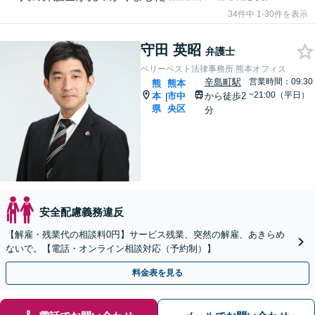
34件中 1-30件を表示
守田 英昭
弁護士
ベリーベスト法律事務所 熊本オフィス
辛島町駅
営業時間：09:30
熊
熊本
~21:00（平日）
本
市中
から徒歩2
|
県
央区
分
安全配慮義務違反
【解雇・残業代の相談料0円】サービス残業、突然の解雇、あきらめ
ないで。【電話・オンライン相談対応（予約制）】
料金表を見る