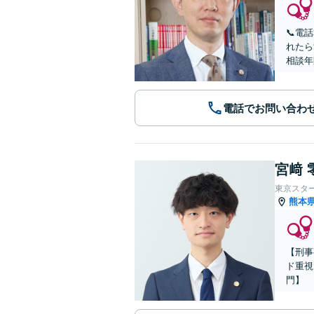
📞電
れたら
相談年
電話でお問い合わ
宮﨑 
東京スタ
熊本
【刑事
ド重視
門】