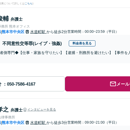
結果について詳しくは
こちら
)
俊輔
弁護士
事務所 熊本オフィス
県
熊本市中央区
水道町駅
から徒歩2分
営業時間：00:00~23:59（平日）
|
不同意性交等罪(レイプ・強姦)
料金表を見る
者側専門◆【仕事・家族を守りたい】【逮捕・刑務所を避けたい】【事件を
せ
メール
孝之
弁護士
インタビューを見る
法律事務所
県
熊本市中央区
水道町駅
から徒歩3分
営業時間：09:00~21:00（平日）
|