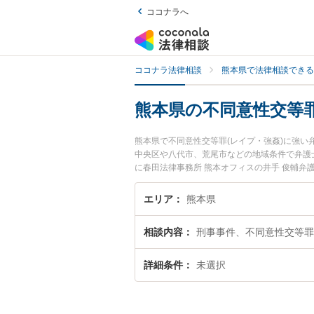
ココナラへ
ココナラ法律相談
熊本県で法律相談できる
熊本県の不同意性交等罪
熊本県で不同意性交等罪(レイプ・強姦)に強
中央区や八代市、荒尾市などの地域条件で弁護
に春田法律事務所 熊本オフィスの井手 俊輔弁
護士費用、強みなどが注目されています。『熊
強姦)のトラブル解決の実績豊富な近くの弁護
エリア
熊本県
りの相談者さんにおすすめです。
相談内容
刑事事件、不同意性交等罪
詳細条件
未選択