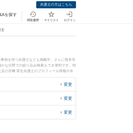
弁護士の方はこちら
&Aを探す
閲覧履歴
マイリスト
ログイン
護士
決事例を持つ弁護士なども掲載中。さらに熊本市
細かな分野での絞り込み検索もでき便利です。特
支店の宮﨑 零生弁護士のプロフィール情報や弁
護士に相談したい』『不同意性交等罪(レイプ・
熊本県内の弁護士に相談予約したい』などでお困
変更
変更
変更