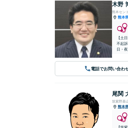
木野 
熊本セン
熊本
【土日
不起訴
日・夜
電話でお問い合わ
尾関 
筑紫野基
熊本
【筑紫