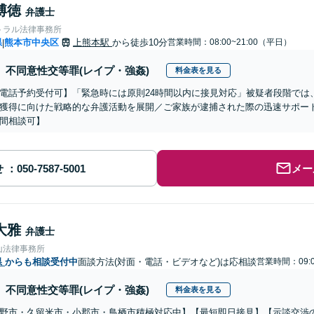
博徳
弁護士
トラル法律事務所
県
熊本市中央区
上熊本駅
から徒歩10分
営業時間：08:00~21:00（平日）
|
不同意性交等罪(レイプ・強姦)
料金表を見る
電話予約受付可】「緊急時には原則24時間以内に接見対応」被疑者段階では
獲得に向けた戦略的な弁護活動を展開／ご家族が逮捕された際の迅速サポート【
間相談可】
せ
メー
大雅
弁護士
山法律事務所
県
からも相談受付中
面談方法(対面・電話・ビデオなど)は応相談
営業時間：09:0
不同意性交等罪(レイプ・強姦)
料金表を見る
野市・久留米市・小郡市・鳥栖市積極対応中】【最短即日接見】【示談交渉