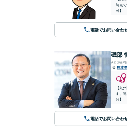
時点で
可】
電話でお問い合わ
磯部 
A＆S福
熊本
【九州
す。逮
分】
電話でお問い合わ