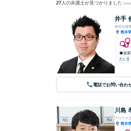
27
人の弁護士が見つかりました
(検索
井手 
春田法律
熊本
◆加害
たい】
電話でお問い合わ
川島 
アロウズ
熊本