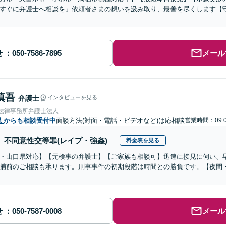
すぐに弁護士へ相談を」依頼者さまの想いを汲み取り、最善を尽くします【
せ
メール
慎吾
弁護士
インタビューを見る
岡法律事務所弁護士法人
県
からも相談受付中
面談方法(対面・電話・ビデオなど)は応相談
営業時間：09:0
不同意性交等罪(レイプ・強姦)
料金表を見る
・山口県対応】【元検事の弁護士】【ご家族も相談可】迅速に接見に伺い、
捕前のご相談も承ります。刑事事件の初期段階は時間との勝負です。【夜間
せ
メール