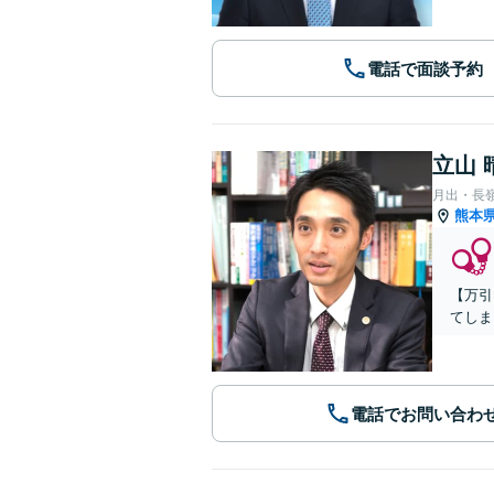
電話で面談予約
立山 
月出・長
熊本
【万引
てしま
電話でお問い合わ