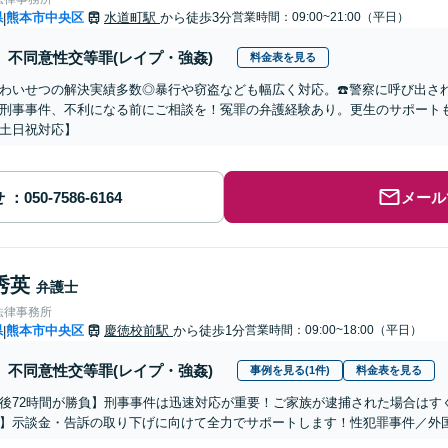
県
熊本市中央区
水道町駅
から徒歩3分
営業時間：09:00~21:00（平日）
|
不同意性交等罪(レイプ・強姦)
料金表を見る
わいせつの解決実績多数◎暴行や窃盗なども幅広く対応。☎️警察に呼び出され
刑事事件、不利になる前にご相談を！冤罪の弁護経験あり。更生のサポートも
土日祝対応】
せ
メール
秀英
弁護士
法律事務所
県
熊本市中央区
慶徳校前駅
から徒歩1分
営業時間：09:00~18:00（平日）
|
不同意性交等罪(レイプ・強姦)
事例を見る(1件)
料金表を見る
後72時間が勝負】刑事事件は迅速対応が重要！ご家族が逮捕された場合はす
】示談金・告訴の取り下げに向けて全力でサポートします！性犯罪事件／外