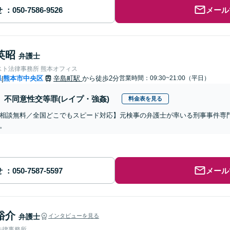
せ
メール
英昭
弁護士
スト法律事務所 熊本オフィス
県
熊本市中央区
辛島町駅
から徒歩2分
営業時間：09:30~21:00（平日）
|
不同意性交等罪(レイプ・強姦)
料金表を見る
相談無料／全国どこでもスピード対応】元検事の弁護士が率いる刑事事件専
。
せ
メール
裕介
弁護士
インタビューを見る
法律事務所