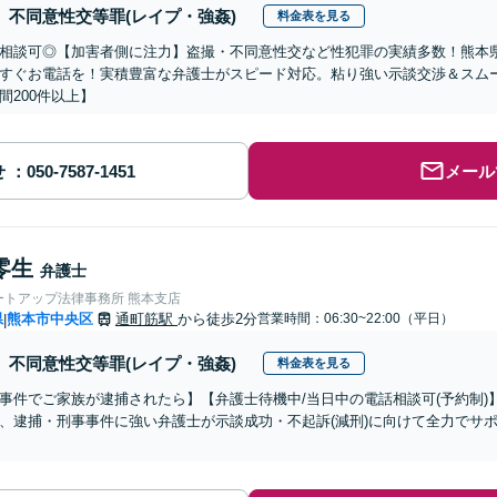
不同意性交等罪(レイプ・強姦)
料金表を見る
話相談可◎【加害者側に注力】盗撮・不同意性交など性犯罪の実績多数！熊本
すぐお電話を！実積豊富な弁護士がスピード対応。粘り強い示談交渉＆スム
間200件以上】
せ
メール
零生
弁護士
ートアップ法律事務所 熊本支店
県
熊本市中央区
通町筋駅
から徒歩2分
営業時間：06:30~22:00（平日）
|
不同意性交等罪(レイプ・強姦)
料金表を見る
事件でご家族が逮捕されたら】【弁護士待機中/当日中の電話相談可(予約制
、逮捕・刑事事件に強い弁護士が示談成功・不起訴(減刑)に向けて全力でサ