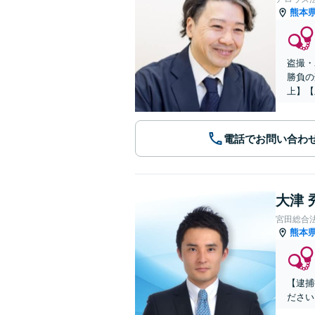
熊本
盗撮・
勝負の
上】【
電話でお問い合わ
大津 
宮田総合
熊本
【逮捕
ださい