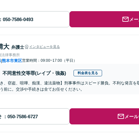
メー
晴大
弁護士
インタビューを見る
嶺法律事務所
県
熊本市東区
営業時間：09:00~17:00（平日）
|
不同意性交等罪(レイプ・強姦)
料金表を見る
き、窃盗、喧嘩、痴漢、違法薬物】刑事事件はスピード勝負。不利な発言を
う前に。交渉や手続きは全てお任せください。
せ
メール