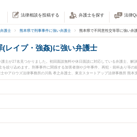
法律相談を投稿する
弁護士を探す
法律Q
弁護士
熊本県で刑事事件に強い弁護士
熊本県で不同意性交等罪に強い弁
(レイプ・強姦)に強い弁護士
い弁護士が27名見つかりました。初回面談無料や休日面談に対応している弁護士、解
士を絞り込めます。刑事事件に関係する加害者側や少年事件、再犯・前科あり等の
護士やアロウズ法律事務所の川島 孝之弁護士、東京スタートアップ法律事務所 熊本
本県で土日や夜間に発生した不同意性交等罪(レイプ・強姦)のトラブルを今すぐに弁
士を検索したい』『初回相談無料で不同意性交等罪(レイプ・強姦)を法律相談できる