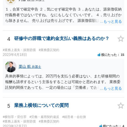
１，合算で確定申告 ２，気にせず確定申告 ３，あなたは、源泉徴収納
付義務者ではないですね。 なにもしなくていいです。 ４，売り上げか
ら除きません。 売り上げは売り上げです。 源泉徴収額は、確定申告書
に記載欄があるので、そこに記載します。 その合計額は、所得税を出
す際に控除する記載方法になってますね。 申告書の記載に沿っていけ
ばいいでしょう。 ５，源泉徴収額が記載されていませんかね。 記載さ
4
研修中の辞職で違約金支払い義務はあるのか？
れていないなら、確認したほうがいいでしょう。
#業務上過失・損害賠償
#業務委託契約
2023年4月18日
役にたった
15
栗山 航
弁護士
具体的事情によっては、20万円を支払う必要はない、また研修期間の
報酬も請求するという主張をすることは可能かと思われます。 業務委
託契約関係であっても、一定の場合には「労働者」であるとして労働
基準法が適用されます。「労働者」であるといえる場合とは、使用従
属性が認められる場合、すなわち、①使用者の指揮監督下において労
務の提供をする者であること、②労務に対する対償を支払われる者で
5
業務上横領についての質問
あることという２つの要件を満たした場合に認められるとされます。
この判断は、様々な個別的事情に照らして総合的に判断されるもので
#横領罪・背任罪
#労働・雇用契約違反
#経営者・会社側
す。 「労働者」であるといえる場合、20万円の違約金を予定する規
#業務上過失・損害賠償
#業務委託契約
2023年12月7日
役にたった
4