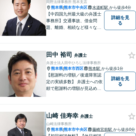
岡野法律事務所 熊本支店
熊本県
熊本市中央区
水道町駅
から徒歩4分
|
【中四国九州最大級の弁護士
詳細を見
事務所】交通事故、借金問
る
題、離婚、相続など様々な問
題について、「何度でも無
料」の相談を行っています！
まずはお気軽にご相談くださ
田中 裕司
い！
弁護士
弁護士法人田中ひろし法律事務所
熊本県
熊本市西区
熊本駅
から徒歩1分
|
【慰謝料の増額／後遺障害認
詳細を見
定の実績多数】 弁護士への依
る
頼で慰謝料の増額が見込めま
す【破産・任意整理・個人再
生に対応】ご希望に沿った債
務整理をご提案【遺産相続の
山崎 佳寿幸
ノウハウ多数】相続手続きか
弁護士
ら遺言書までトータルサポー
山崎法律事務所
ト【JR熊本駅から徒歩1分】
熊本県
熊本市中央区
藤崎宮前駅
から徒歩0分
|