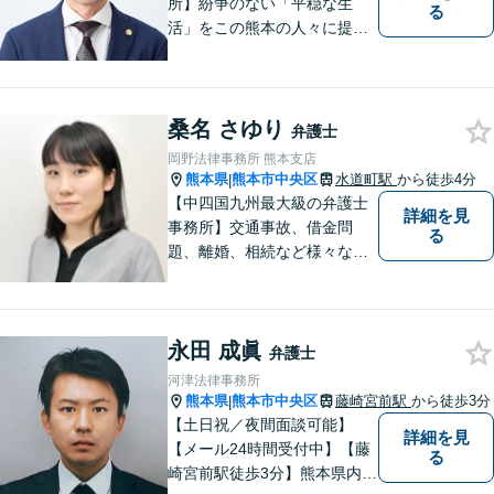
所】紛争のない「平穏な生
る
活」をこの熊本の人々に提供
することが私たちのモットー
であり法律家としての使命で
す。一人でも多くの熊本地域
の人たちに紛争のない「平穏
桑名 さゆり
弁護士
な生活」を提供するという志
岡野法律事務所 熊本支店
を持って日々の仕事に取り組
熊本県
熊本市中央区
水道町駅
から徒歩4分
|
んでまいります。
【中四国九州最大級の弁護士
詳細を見
事務所】交通事故、借金問
る
題、離婚、相続など様々な問
題について、「何度でも無
料」の相談を行っています！
まずはお気軽にご相談くださ
永田 成眞
い！
弁護士
河津法律事務所
熊本県
熊本市中央区
藤崎宮前駅
から徒歩3分
|
【土日祝／夜間面談可能】
詳細を見
【メール24時間受付中】【藤
る
崎宮前駅徒歩3分】熊本県内及