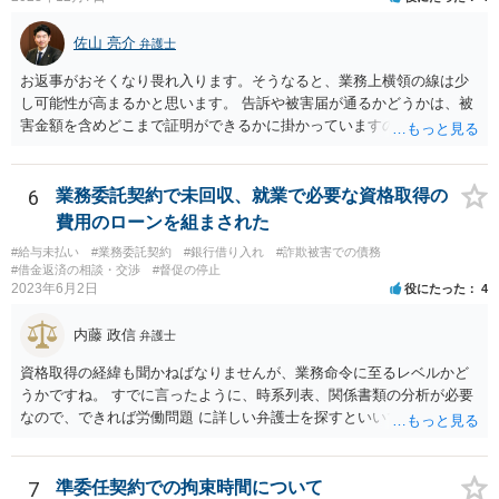
定は、労働基準法16条違反となります。したがって、「労働者」であ
ると主張し、労働基準法16条を根拠に20万円の支払を拒むことは考え
佐山 亮介
られます（ただしその場合も、現実に発生した損害分を別途請求され
弁護士
ることはあり得ます）。 また「労働者」であるといえる場合、研修
お返事がおそくなり畏れ入ります。そうなると、業務上横領の線は少
期間とはいえ業務として研修への参加が強制されているのであれば、
し可能性が高まるかと思います。 告訴や被害届が通るかどうかは、被
研修期間分の報酬も請求できる可能性があります。すなわち、業務と
害金額を含めどこまで証明ができるかに掛かっていますので、一度直
の関連性が認められる研修について、それが使用者の明示・黙示の指
接面談等で資料を交えながらご相談されることをおすすめします。
示に基づくもので、その参加が事実上強制されている場合には、労働
時間性が認められ、その分の対価となる賃金を請求し得ます。業務と
6
業務委託契約で未回収、就業で必要な資格取得の
の関連性が薄くても労働時間性が認められる場合もあります。研修に
費用のローンを組まされた
労働時間性が認められる場合、少なくとも最低賃金分で計算した額を
請求することなどが考えられます。 これらのことは一般論であり、
#給与未払い
#業務委託契約
#銀行借り入れ
#詐欺被害での債務
本件にどうあてはまるのかは具体的な事情を詳しく聞かないと判断で
#借金返済の相談・交渉
#督促の停止
2023年6月2日
きないことですので、一度弁護士に相談されてもよいかと思います。
役にたった
4
内藤 政信
弁護士
資格取得の経緯も聞かねばなりませんが、業務命令に至るレベルかど
うかですね。 すでに言ったように、時系列表、関係書類の分析が必要
なので、できれば労働問題 に詳しい弁護士を探すといいでしょう。 こ
れで終ります。
7
準委任契約での拘束時間について