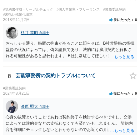
#契約書作成・リーガルチェック
#個人事業主・フリーランス
#業務委託契約
#未払い残業代請求
2018年11月2日
役にたった
8
杉井 英昭
弁護士
おっしゃる通り、時間の拘束があることに照らせば、B社常駐時の指揮
監督の状況によっては、偽装請負であり、法的には雇用契約と解釈さ
れる可能性があると思われます。 B社に常駐してほしいと先方が求め
る理由がコミュニケーションをしやすいからであるとするのであれ
ば、折衷的な提案として、「突発的な質問に対応できるように、基本
的には１０時〜１９時はできるだけB社にいるよう努力はします。た
8
芸能事務所の契約トラブルについて
だ、他の仕事もありますので、必ずその条件を守れるとは限りません
し、B社常駐時であっても本件以外の仕事もさせてもらうことになりま
#業務委託契約
す。」というものが考えられます。 その提案すら断られるようであれ
2024年8月21日
役にたった
9
ば、ちょっと危険な会社だというシグナルと考えるべきでしょう。
漆原 照大
弁護士
心身の故障ということであれば契約終了を検討するべきですし、交渉
によっては違約金などの支払わなくても済むかもしれません。 契約内
容を詳細にチェックしないとわからないのでお近くの弁護士事務所に
契約書をご持参し、相談してみることをおすすめいたします。