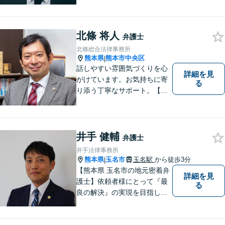
び周辺地域から法律相談受付
中です。交通事故・男女関係
等の問題から、刑事、経営者
北條 将人
の方の契約関係トラブルまで
弁護士
幅広くご相談いただいており
北條総合法律事務所
ます。お気軽にご相談くださ
熊本県
熊本市中央区
|
い。
話しやすい雰囲気づくりを心
詳細を見
がけています。お気持ちに寄
る
り添う丁寧なサポート。【借
金・債務整理】将来を見据え
た最善策をご提案【労働・雇
用】証拠集めから手厚くサポ
ート。企業からのご相談も承
井手 健輔
弁護士
ります【交通事故】弁護士費
井手法律事務所
用特約の利用可【夜間・休日
熊本県
玉名市
玉名駅
から徒歩3分
|
面談可】
【熊本県 玉名市の地元密着弁
詳細を見
護士】依頼者様にとって『最
る
良の解決』の実現を目指しま
す。お悩みの方はお気軽にご
相談ください。