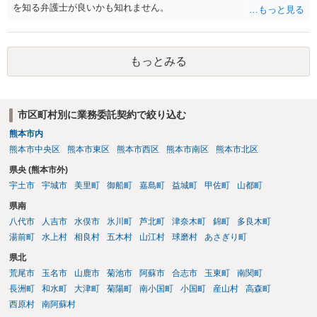
を知る弁護士が良いかも知れません。
もっとみる
市区町村別に業務委託契約で絞り込む
熊本市内
熊本市中央区
熊本市東区
熊本市西区
熊本市南区
熊本市北区
県央 (熊本市外)
宇土市
宇城市
美里町
御船町
嘉島町
益城町
甲佐町
山都町
県南
八代市
人吉市
水俣市
氷川町
芦北町
津奈木町
錦町
多良木町
湯前町
水上村
相良村
五木村
山江村
球磨村
あさぎり町
県北
荒尾市
玉名市
山鹿市
菊池市
阿蘇市
合志市
玉東町
南関町
長洲町
和水町
大津町
菊陽町
南小国町
小国町
産山村
高森町
西原村
南阿蘇村