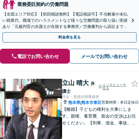
業務委託契約の労働問題
【全国エリア対応】【初回相談無料】【電話相談可】不当解雇や未払
い残業代、職場でのハラスメントなど様々な労働問題の取り扱い実績
あり「元裁判官の弁護士が在籍する事務所／労働審判から訴訟まで、
裁判官経験を活かした最適な戦略を立案」
料金表を見る
電話でお問い合わせ
メールでお問い合わせ
立山 晴大
弁
インタビューを
見る
護士
月出・長嶺法律事務所
熊本県
熊本市東区
営業時間：本日定休日
|
【離婚】子どもの権利を大事にしま
す。親権、養育費、面会の交渉はお任
せください。【刑事、借金、事故、労
働】依頼者の気持ちに寄り添い解決を
目指します。示談交渉や調停の話し合