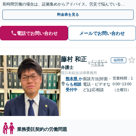
長時間労働の場合は、証拠集めからアドバイス。労災で悩んでいる方
は早めにご相談を！【電話相談可能】
料金表を見る
電話でお問い合わせ
メールでお問い合わせ
藤村 和正
福岡県
インタビュ
ーを見る
弁護士
西日本綜合法律事務所
営業時間：1
熊本県
か
面談方法(対面・
らも相談
電話・ビデオな
0:00~13:00
受付中
ど)は応相談
（土曜日）
業務委託契約の労働問題