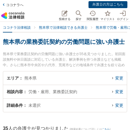
弁護士の方はこちら
ココナラへ
投稿する
探す
閲覧履歴
マイリスト
ログイン
ココナラ法律相談
熊本県で法律相談できる弁護士
熊本県で労働・雇用
熊本県の業務委託契約の労働問題に強い弁護士
熊本県で業務委託契約の労働問題に強い弁護士が35名見つかりました。初回面
談無料や休日面談に対応している弁護士、解決事例を持つ弁護士なども掲載
中。さらに熊本市中央区や八代市、荒尾市などの地域条件で弁護士を絞り込め
ます。労働・雇用に関係する不当解雇や退職勧奨、内定取消等の細かな分野で
の絞り込み検索もでき便利です。特にベリーベスト法律事務所 熊本オフィスの
エリア
熊本県
変更
守田 英昭弁護士や月出・長嶺法律事務所の立山 晴大弁護士、熊本中央法律事務
所の久保田 紗和弁護士のプロフィール情報や弁護士費用、強みなどが注目され
相談内容
労働・雇用、業務委託契約
変更
ています。『熊本県で土日や夜間に発生した業務委託契約の労働問題のトラブ
ルを今すぐに弁護士に相談したい』『業務委託契約の労働問題のトラブル解決
の実績豊富な近くの弁護士を検索したい』『初回相談無料で業務委託契約の労
詳細条件
未選択
変更
働問題を法律相談できる熊本県内の弁護士に相談予約したい』などでお困りの
相談者さんにおすすめです。
35
人の弁護士が見つかりました
(検索結果について詳しくは
こちら
)