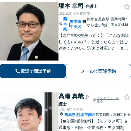
塚本 幸司
弁護士
塚本幸司法律事務所
熊
神水交差点駅
営業時間：
熊本市
本
|
本日定休日
から徒歩8分
中央区
県
【県庁/神水交差点近く】「こんな相談
してもいいの？」と迷ったらまずはご
連絡ください。迅速に対応いたしま
す。 離婚問題／相続・相続放棄・遺言
／借金問題・債務整理お任せくださ
い。
電話で面談予約
メールで面談予約
髙瀬 真哉
弁
インタビューを
見る
護士
田迎法律事務所
熊本県
熊本市南区
営業時間：本日定休日
|
【☎︎初回相談無料】【法テラス可】交
通事故・相続・企業法務・男女問題・