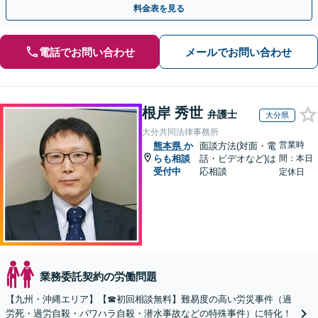
料金表を見る
電話でお問い合わせ
メールでお問い合わせ
根岸 秀世
弁護士
大分県
大分共同法律事務所
営業時
熊本県
か
面談方法(対面・電
らも相談
話・ビデオなど)は
間：本日
受付中
応相談
定休日
業務委託契約の労働問題
【九州・沖縄エリア】【☎︎初回相談無料】難易度の高い労災事件（過
労死・過労自殺・パワハラ自殺・潜水事故などの特殊事件）に特化！