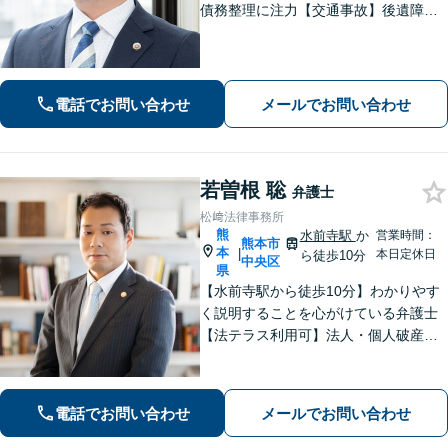
債務整理に注力【交通事故】後遺障害
等級認定に詳しい！物損事故から重
症・死亡事故まで幅広く対応【相続】
もご相談ください【駐車場あり】
電話でお問い合わせ
メールでお問い合わせ
若曽根 聡
弁護士
松﨑法律事務所
熊
水前寺駅
か
営業時間：
熊本市
本
|
本日定休日
ら徒歩10分
中央区
県
【水前寺駅から徒歩10分】わかりやす
く説明することを心がけている弁護士
【法テラス利用可】法人・個人破産申
立、遺言・相続、離婚・男女問題・刑
事事件などに力を入れています。迅速
対応でスムーズに解決できるよう尽力
電話でお問い合わせ
メールでお問い合わせ
します。