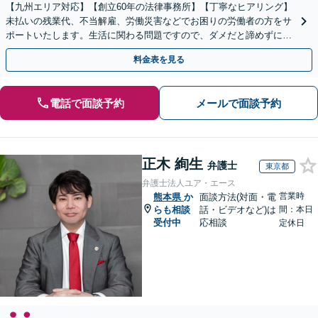
【九州エリア対応】【創立60年の法律事務所】【丁寧なヒアリング】
未払いの残業代、不当解雇、労働災害などでお困りの労働者の方をサ
ポートいたします。生活に関わる問題ですので、ダメだと諦めずに、
しっかりと労働者の権利を主張していきましょう。
料金表を見る
電話で面談予約
メールで面談予約
正木 絢生
弁護士
東京都
弁護士法人ユア・エース
営業時
熊本県
か
面談方法(対面・電
らも相談
話・ビデオなど)は
間：本日
受付中
応相談
定休日