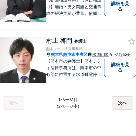
【初回相談無料】【休日相談
詳細を見
可】離婚・男女問題と交通事
る
故の解決実績が豊富。依頼者
様にとって力強い法的パート
ナーとして尽力いたします。
企業法務のご相談もお任せく
村上 将門
ださい。【熊本市中心部】地
弁護士
域に密着した町医者みたいな
熊本シティ法律事務所
弁護士です。
熊本県
熊本市中央区
水道町駅
から徒歩2分
|
【熊本市の弁護士】熊本シテ
詳細を見
ィ法律事務所は、熊本市の中
る
心部に位置する水道町電停よ
り徒歩2分。 お客様の要望に
沿う方法・内容を重視した法
的サービスをご提供いたしま
1ページ目
す。
前へ
次へ
(2ページ中)