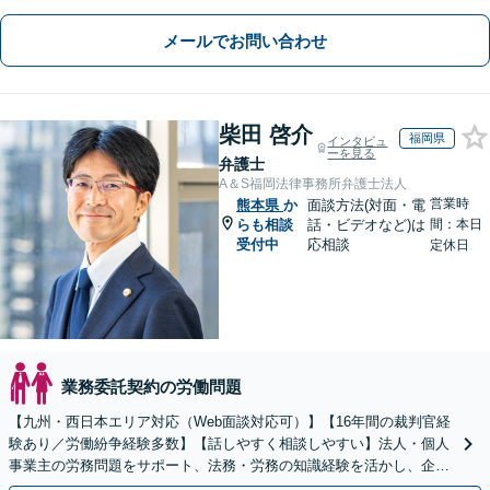
メールでお問い合わせ
柴田 啓介
福岡県
インタビュ
ーを見る
弁護士
A＆S福岡法律事務所弁護士法人
営業時
熊本県
か
面談方法(対面・電
らも相談
話・ビデオなど)は
間：本日
受付中
応相談
定休日
業務委託契約の労働問題
【九州・西日本エリア対応（Web面談対応可）】【16年間の裁判官経
験あり／労働紛争経験多数】【話しやすく相談しやすい】法人・個人
事業主の労務問題をサポート、法務・労務の知識経験を活かし、企業
側から御社の労働問題解決に尽力します。