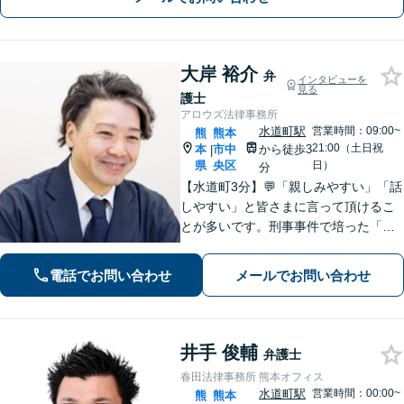
大岸 裕介
弁
インタビューを
見る
護士
アロウズ法律事務所
水道町駅
営業時間：09:00~
熊
熊本
21:00（土日祝
本
市中
から徒歩3
|
県
央区
日）
分
【水道町3分】💬「親しみやすい」「話
しやすい」と皆さまに言って頂けるこ
とが多いです。刑事事件で培った「交
渉力」を活かし様々な悩みの解決を図
れるのが最大の強み◎【刑事事件／警
電話でお問い合わせ
メールでお問い合わせ
察に呼び出されている方▶︎電話相談0
円】【相続／借金／人身事故▶︎相談0
円】
井手 俊輔
弁護士
春田法律事務所 熊本オフィス
水道町駅
営業時間：00:00~
熊
熊本