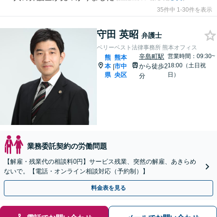
35件中 1-30件を表示
守田 英昭
弁護士
ベリーベスト法律事務所 熊本オフィス
辛島町駅
営業時間：09:30~
熊
熊本
18:00（土日祝
本
市中
から徒歩2
|
県
央区
日）
分
業務委託契約の労働問題
【解雇・残業代の相談料0円】サービス残業、突然の解雇、あきらめ
ないで。【電話・オンライン相談対応（予約制）】
料金表を見る