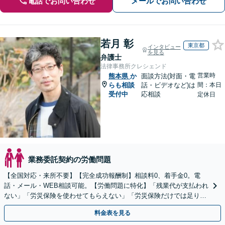
電話でお問い合わせ
メールでお問い合わせ
若月 彰
東京都
インタビュー
を見る
弁護士
法律事務所クレシェンド
営業時
熊本県
か
面談方法(対面・電
らも相談
話・ビデオなど)は
間：本日
受付中
応相談
定休日
業務委託契約の労働問題
【全国対応・来所不要】【完全成功報酬制】相談料0、着手金0。電
話・メール・WEB相談可能。【労働問題に特化】「残業代が支払われ
ない」「労災保険を使わせてもらえない」「労災保険だけでは足りな
い。損害賠償請求したい」など労働問題はお任せを。
料金表を見る