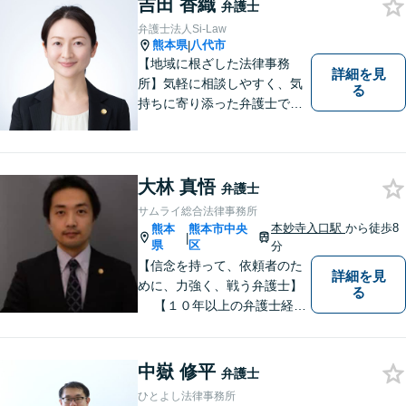
います。 1人で悩まず、お気
吉田 香織
弁護士
軽にご相談ください。
弁護士法人Si-Law
熊本県
八代市
|
【地域に根ざした法律事務
詳細を見
所】気軽に相談しやすく、気
る
持ちに寄り添った弁護士であ
りたいと考えています。依頼
者の方のおかれた社会的状況
やお気持ちに配慮し、納得の
いく解決のサポートができま
大林 真悟
弁護士
すよう、一つ一つのご依頼に
サムライ総合法律事務所
誠実に取り組んでまいりま
本妙寺入口駅
から徒歩8
熊本
熊本市中央
|
す。
県
区
分
【信念を持って、依頼者のた
詳細を見
めに、力強く、戦う弁護士】
る
【１０年以上の弁護士経
験】 【①交通事故、②離婚
等の男女トラブル、③顧問弁
護の３つの分野に力を注ぐ弁
中嶽 修平
弁護士
護士】
ひとよし法律事務所