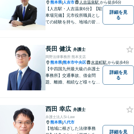
熊本県
人吉市
人吉温泉駅
から徒歩6分
|
【人吉駅・人吉温泉6分】【駐
詳細を見
車場完備】元市役所職員とし
る
ての経験を持ち、地域の皆さ
まの暮らしに近い立場で多く
の声に触れてきました。人
吉・球磨地域の方々のため、
長田 健汰
懇切丁寧に対応し、解決を目
弁護士
指します【LINE対応】
岡野法律事務所 熊本支店
熊本県
熊本市中央区
水道町駅
から徒歩4分
|
【中四国九州最大級の弁護士
詳細を見
事務所】交通事故、借金問
る
題、離婚、相続など様々な問
題について、「何度でも無
料」の相談を行っています！
まずはお気軽にご相談くださ
西田 幸広
い！
弁護士
弁護士法人Si-Law
熊本県
八代市
|
【地域に根ざした法律事務
詳細を見