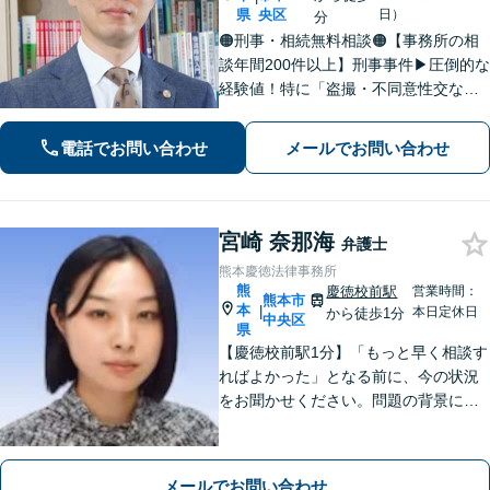
県
央区
日）
分
🟠刑事・相続無料相談🟠【事務所の相
談年間200件以上】刑事事件▶︎圧倒的な
経験値！特に「盗撮・不同意性交など
性犯罪」の実績多数！相続▶︎「国税
局・証券会社」勤務で培った税の知識
電話でお問い合わせ
メールでお問い合わせ
を生かし、依頼者に寄り添った強いパ
ートナーになります【税理士資格あ
り】
宮崎 奈那海
弁護士
熊本慶徳法律事務所
熊
慶徳校前駅
営業時間：
熊本市
本
|
本日定休日
から徒歩1分
中央区
県
【慶徳校前駅1分】「もっと早く相談す
ればよかった」となる前に、今の状況
をお聞かせください。問題の背景にも
目を向け、あなたの気持ちにしっかり
寄り添います。【WEB相談可能】【夜
間面談可】
メールでお問い合わせ