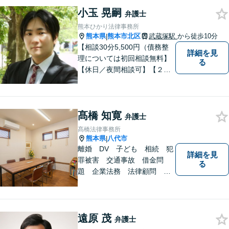
小玉 晃嗣
弁護士
熊本ひかり法律事務所
熊本県
熊本市北区
武蔵塚駅
から徒歩10分
|
【相談30分5,500円（債務整
詳細を見
理については初回相談無料】
る
【休日／夜間相談可】【２０
時まで電話予約受付対応】
【法律相談実績１０００件以
上】
髙橋 知寛
弁護士
髙橋法律事務所
熊本県
八代市
|
離婚 DV 子ども 相続 犯
詳細を見
罪被害 交通事故 借金問
る
題 企業法務 法律顧問
各種法律問題取扱有 【女性
スタッフ常駐】【個室相談】
【バリアフリー】
遠原 茂
弁護士