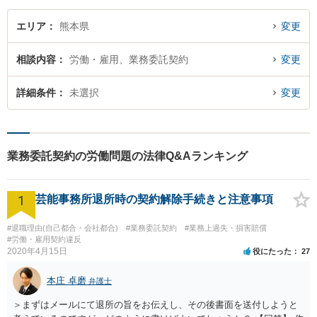
エリア
熊本県
変更
相談内容
労働・雇用、業務委託契約
変更
詳細条件
未選択
変更
業務委託契約の労働問題の法律Q&Aランキング
1
芸能事務所退所時の契約解除手続きと注意事項
#退職理由(自己都合・会社都合)
#業務委託契約
#業務上過失・損害賠償
#労働・雇用契約違反
2020年4月15日
役にたった
27
本庄 卓磨
弁護士
＞まずはメールにて退所の旨をお伝えし、その後書面を送付しようと