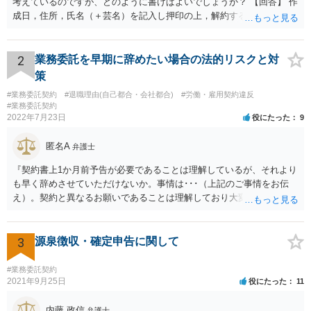
考えているのですが、どのように書けばよいでしょうか？ 【回答】 作
成日，住所，氏名（＋芸名）を記入し押印の上，解約する旨を伝える
内容を記載してください。 ＞私のような場合は損害賠償を請求される
ようなことはありますでしょうか？ 【回答】 特にないと思われます
が，仮に請求された場合はそれが「損害」に該当するのか検討するこ
2
業務委託を早期に辞めたい場合の法的リスクと対
とになります。 ＞また、事務所をやめる際、「退所後しばらく芸能活
策
動禁止」「活動するなら名前を変える」ことを事務所側から要求され
#業務委託契約
#退職理由(自己都合・会社都合)
#労働・雇用契約違反
たという事例を聞いたことがあります。所属する際にいただいた契約
#業務委託契約
書にはそのようなことは書いていないのですが、仮にこれらを要求さ
2022年7月23日
役にたった
9
れた場合には断ることは可能なのでしょうか？ 【回答】 契約書に記載
がないのであれば，断ることができる可能性があります。 もし上記の
匿名A
弁護士
ような要求をされた場合は，その根拠を明示してもらってください。
『契約書上1か月前予告が必要であることは理解しているが、それより
も早く辞めさせていただけないか。事情は･･･（上記のご事情をお伝
え）。契約と異なるお願いであることは理解しており大変申し訳ない
が、ご理解いただけると有り難い。』とお伝えされることでいかがで
しょうか。 先方は事業の一環として業務委託をしていますので、契約
書の内容をベースに話をしてくるものと思います。 ですので、契約の
3
源泉徴収・確定申告に関して
規定を理解していることを示した上で、それでもなお事情があるため
真摯にお願いしたい、とお伝えした方が、多少は話が進みやすいかと
#業務委託契約
思います。
2021年9月25日
役にたった
11
内藤 政信
弁護士