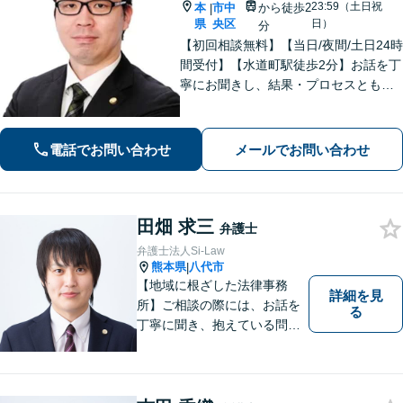
23:59（土日祝
本
市中
から徒歩2
|
県
央区
日）
分
【初回相談無料】【当日/夜間/土日24時
間受付】【水道町駅徒歩2分】お話を丁
寧にお聞きし、結果・プロセスともに
ご満足していただけるサービスを提供
いたします。
電話でお問い合わせ
メールでお問い合わせ
田畑 求三
弁護士
弁護士法人Si-Law
熊本県
八代市
|
【地域に根ざした法律事務
詳細を見
所】ご相談の際には、お話を
る
丁寧に聞き、抱えている問題
をよく理解した上で、法的観
点を踏まえた最善の解決方法
をご提案できるよう心がけて