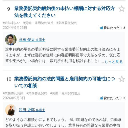
9
業務委託契約解約後の未払い報酬に対する対応方
法を教えてください
#給与未払い
#労働・雇用契約違反
#業務委託契約
2024年9月26日
役にたった
8
髙橋 俊太
弁護士
途中解約の場合の委託料等に関する業務委託契約上の取り決めにもよ
りますが、まずは委託者住所に内容証明郵便等で支払を求め、仮に応
答や支払がない場合には、裁判所の利用を検討することになるでしょ
う。
10
業務委託契約の法的問題と雇用契約の可能性につ
いての相談
#業務委託契約
#業務委託契約
#労働・雇用契約違反
2024年9月3日
役にたった
3
和田 史郎
弁護士
どのようなご相談かによるでしょう。 雇用問題なのであれば、労働系
を取り扱う弁護士が良いでしょうし、業界特有の問題なら業界の事情