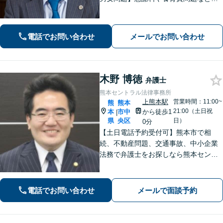
様々な事例に対応【交通事故】重度後
遺障害事案など解決実績多数あり【債
務・過払い金】債務問題にスピーディ
電話でお問い合わせ
メールでお問い合わせ
に対応。過払い金も多額の回収実績
木野 博徳
弁護士
熊本セントラル法律事務所
上熊本駅
営業時間：11:00~
熊
熊本
21:00（土日祝
本
市中
から徒歩1
|
県
央区
日）
0分
【土日電話予約受付可】熊本市で相
続、不動産問題、交通事故、中小企業
法務で弁護士をお探しなら熊本セント
ラル法律事務所(Tel: 096-288-2193)
へ。【LINE公式アカウント24時間予約
受付可】【休日・夜間相談可】
電話でお問い合わせ
メールで面談予約