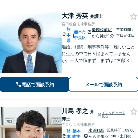
大津 秀英
弁護士
宮田総合法律事務所
熊
慶徳校前駅
営業時間：
熊本市
本
|
本日定休日
から徒歩1分
中央区
県
離婚、相続、刑事事件等、難しいこと
に生活の中で日々悩まれていません
か。一人で悩まず、まずはご相談くだ
さい。貴方の悩みを一緒に解決しま
す。貴方の悩みが法律で解決できる
か、解決できるとしてどういった解決
電話で面談予約
メールで面談予約
策があるかご提案します。
川島 孝之
弁
インタビューを
見る
護士
アロウズ法律事務所
水道町駅
営業時間：09:00~
熊
熊本
21:00（土日祝
本
市中
から徒歩3
|