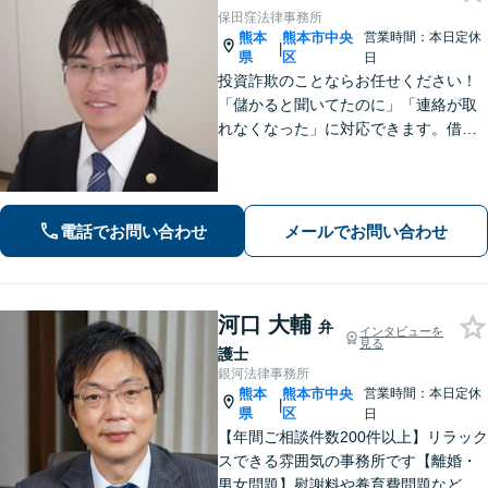
保田窪法律事務所
熊本
熊本市中央
営業時間：本日定休
|
県
区
日
投資詐欺のことならお任せください！
「儲かると聞いてたのに」「連絡が取
れなくなった」に対応できます。借
金、債務整理にも精通しています【子
連れ相談可】【初回面談無料】
電話でお問い合わせ
メールでお問い合わせ
河口 大輔
弁
インタビューを
見る
護士
銀河法律事務所
熊本
熊本市中央
営業時間：本日定休
|
県
区
日
【年間ご相談件数200件以上】リラック
スできる雰囲気の事務所です【離婚・
男女問題】慰謝料や養育費問題など