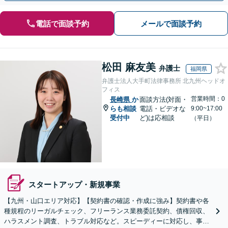
電話で面談予約
メールで面談予約
松田 麻友美
弁護士
福岡県
弁護士法人大手町法律事務所 北九州ヘッドオ
フィス
営業時間：0
長崎県
か
面談方法(対面・
らも相談
電話・ビデオな
9:00~17:00
受付中
ど)は応相談
（平日）
スタートアップ・新規事業
【九州・山口エリア対応】【契約書の確認・作成に強み】契約書や各
種規程のリーガルチェック、フリーランス業務委託契約、債権回収、
ハラスメント調査、トラブル対応など。スピーディーに対応し、事業