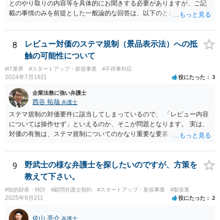
していないことをもって賠償請求の理由とすることは現実問題として
とのやり取りの内容等を具体的にお聞きする必要がありますが、ご記
は難しい可能性があります。 ③については、 税理士が、契約上の委任
載の事情のみを前提とした一般論的な回答は、以下のとおりです。 ①
事務外の税務相談をサービスで実施していた場合は、税理士側から積
相手方が主張し得た損害賠償請求権は、すでに消滅時効（2020年改正
極的に課税方式を確認しなければならないという程度の注意義務は認
前の商事消滅時効、不法行為消滅時効）にかかっている可能性が高い
められにくいのではないかと思います。 もっとも、顧問契約締結当初
です。 ②相手方の報告要求については、法的には従う義務はないでし
8
レビュー対価のステマ規制（景品表示法）への抵
から本件法人設立の相談についても依頼しており委任事務に含まれて
ょう。 ③すでに対応は完了しており、もし相手方から今後具体的な法
触の可能性について
いたと主張できる事情がある場合には、上記より幾分有利に進められ
的請求ないし措置がなされれば改めて検討するという方針でもよいよ
るかと思います。 より詳細な検討は、個別に法律事務所に問い合わせ
#IT業界
#スタートアップ・新規事業
#不祥事対応
うに思われます。
2024年7月18日
役にたった
3
て法律相談されるとよいでしょう。
企業法務に強い弁護士
西谷 拓哉
弁護士
ステマ規制の対価要件に該当してしまっているので、 「レビュー内容
については操作せず」といえるのか、そこが問題となります。 実は、
対価の有無は、ステマ規制についてのかなり重要な要素となります。
近時ステマ規制で初の行政処分を受けたケースは、高評価を付けるこ
とを条件に割り引くサービスを提供していたケースですが、 明示的に
高評価と指示していなくても、全件報酬を支払うことを約してレビュ
9
野武士の様な弁護士を探したいのですが、方策を
ーをさせるということになれば、結局はそれはレビュー内容について
教えて下さい。
事業者が関与していると評価され「事業者による表示（広告）」と判
#知的財産・特許
#顧問弁護士契約
#スタートアップ・新規事業
#製造業
断される余地は残るといえるでしょう。 あくまで、自身の嗜好に基づ
2025年9月2日
役にたった
2
く、自主的なレビューでなければステマ規制にひっかかる可能性があ
るのです。 ※消費者庁のステマ規制の運用ガイドラインであるhttps://
佐山 亮介
弁護士