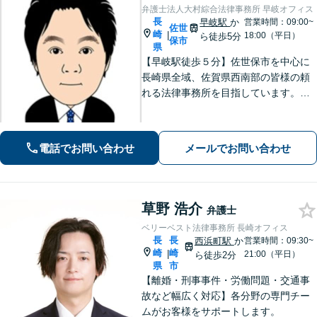
弁護士法人大村綜合法律事務所 早岐オフィス
長
早岐駅
か
営業時間：09:00~
佐世
崎
|
18:00（平日）
ら徒歩5分
保市
県
【早岐駅徒歩５分】佐世保市を中心に
長崎県全域、佐賀県西南部の皆様の頼
れる法律事務所を目指しています。相
続・遺言、借金・債務整理、離婚・男
女問題等の身近な法律問題に注力して
います。早期解決には、早めのご相談
電話でお問い合わせ
メールでお問い合わせ
が肝要です。
草野 浩介
弁護士
ベリーベスト法律事務所 長崎オフィス
長
長
西浜町駅
か
営業時間：09:30~
崎
崎
|
21:00（平日）
ら徒歩2分
県
市
【離婚・刑事事件・労働問題・交通事
故など幅広く対応】各分野の専門チー
ムがお客様をサポートします。