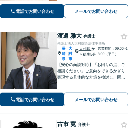
0件以上、メール問合せも可能です。
【まちの法律家】ぜひ、お気軽にご相
電話でお問い合わせ
メールでお問い合わせ
談ください。
渡邉 雅大
弁護士
弁護士法人大村綜合法律事務所
長
大
大村駅
か
営業時間：09:00~1
崎
村
|
8:00（平日）
ら徒歩5分
県
市
【安心の面談対応】「お困りの点、ご
相談ください」ご意向をできるかぎり
実現する具体的な方策を検討し、問題
解決に尽力します 「先を見据えたサー
ビス」将来起こりうる問題を事前に察
知し、予防する方策を提供します【子
電話でお問い合わせ
メールでお問い合わせ
連れ相談可】
古市 寛
弁護士