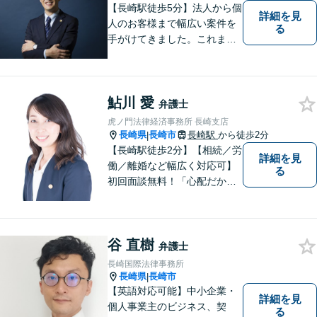
【長崎駅徒歩5分】法人から個
詳細を見
人のお客様まで幅広い案件を
る
手がけてきました。これまで
の経験を踏まえ、今後も、依
頼者に満足していただける解
決を目指し尽力いたします。
鮎川 愛
弁護士
虎ノ門法律経済事務所 長崎支店
長崎県
長崎市
長崎駅
から徒歩2分
|
【長崎駅徒歩2分】【相続／労
詳細を見
働／離婚など幅広く対応可】
る
初回面談無料！「心配だから
念の為聞いておきたい」大歓
迎です！少しでも不安なこと
があればすぐにご相談くださ
谷 直樹
い。各種専門家と連携し、ス
弁護士
ムーズな解決を目指します。
長崎国際法律事務所
長崎県
長崎市
|
【英語対応可能】中小企業・
詳細を見
個人事業主のビジネス、契
る