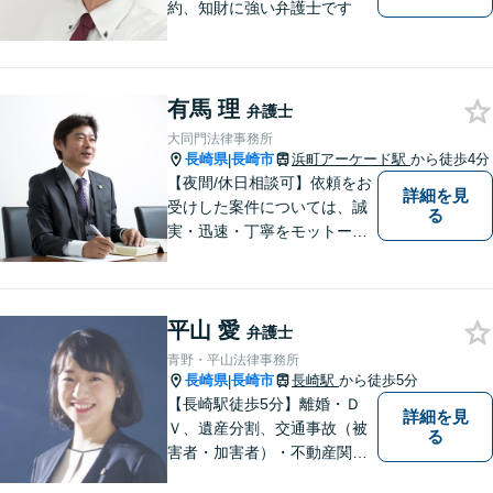
約、知財に強い弁護士です
有馬 理
弁護士
大同門法律事務所
長崎県
長崎市
浜町アーケード駅
から徒歩4分
|
【夜間/休日相談可】依頼をお
詳細を見
受けした案件については、誠
る
実・迅速・丁寧をモットーに
処理致します。早めのご相談
が早期解決につながりますの
でお困りの方は、お気軽に相
平山 愛
談にお越しください。
弁護士
青野・平山法律事務所
長崎県
長崎市
長崎駅
から徒歩5分
|
【長崎駅徒歩5分】離婚・Ｄ
詳細を見
Ｖ、遺産分割、交通事故（被
る
害者・加害者）・不動産関連
の問題ならお一人で悩まずお