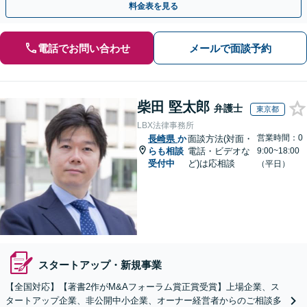
料金表を見る
電話でお問い合わせ
メールで面談予約
柴田 堅太郎
弁護士
東京都
LBX法律事務所
営業時間：0
長崎県
か
面談方法(対面・
らも相談
電話・ビデオな
9:00~18:00
受付中
ど)は応相談
（平日）
スタートアップ・新規事業
【全国対応】【著書2作がM&Aフォーラム賞正賞受賞】上場企業、ス
タートアップ企業、非公開中小企業、オーナー経営者からのご相談多