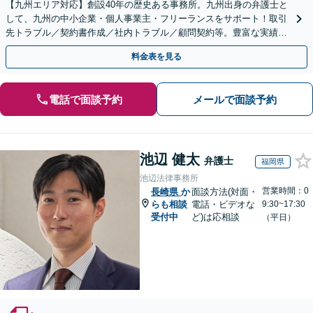
【九州エリア対応】創設40年の歴史ある事務所。九州出身の弁護士と
して、九州の中小企業・個人事業主・フリーランスをサポート！取引
先トラブル／契約書作成／社内トラブル／顧問契約等。豊富な実績を
活かし成長をサポート【休日夜間対応】【初回相談無料】
料金表を見る
電話で面談予約
メールで面談予約
池辺 健太
弁護士
福岡県
池辺法律事務所
営業時間：0
長崎県
か
面談方法(対面・
らも相談
電話・ビデオな
9:30~17:30
受付中
ど)は応相談
（平日）