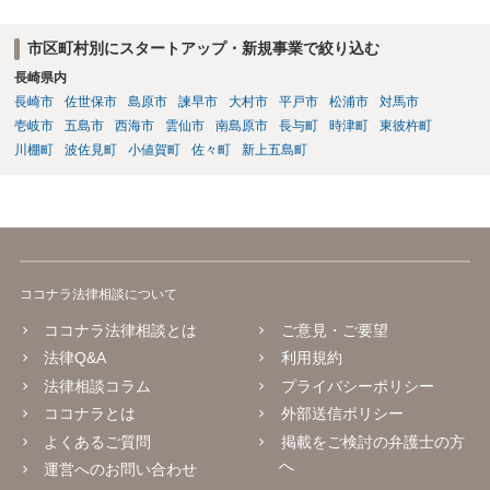
た規定と思慮いたします。 この結果、画像投稿の時点では、サイトに
おいて事前チェックがなされるわけではないため、著作権侵害となる
市区町村別にスタートアップ・新規事業で絞り込む
ような画像もそのまま投稿されてしまい、結果として、権利者から削
長崎県内
除や損害賠償等の請求がなされるまで、事実上、その投稿状態が残っ
たままになっているものと思われます。 こうした無断転載の件数は多
長崎市
佐世保市
島原市
諫早市
大村市
平戸市
松浦市
対馬市
く、また、本人の特定にも時間や費用がかかることから、全ての無断
壱岐市
五島市
西海市
雲仙市
南島原市
長与町
時津町
東彼杵町
転載に対しては、権利者が対応できていないという実情があるものと
川棚町
波佐見町
小値賀町
佐々町
新上五島町
思われます。 もっとも、著作権者として承諾をしているのでない限
り、請求が現時点でないとしても、著作権侵害となることに変わりは
ありません。 そのため、著作権者が、本人の特定や具体的な請求に動
いてきた場合には、こうした無断転載をしていると、権利侵害の責任
を問われることになり、結果として、賠償等をしなければならない事
態にもなります。 このように、ECサイト等における画像転載等は、適
ココナラ法律相談について
法な状態とは必ずしも言い難く、権利者の行動次第では責任が生じか
ねないものですので、やはりこうした無断転載は控えた方が安全かと
ココナラ法律相談とは
ご意見・ご要望
思慮いたします。
法律Q&A
利用規約
法律相談コラム
プライバシーポリシー
ココナラとは
外部送信ポリシー
よくあるご質問
掲載をご検討の弁護士の方
へ
運営へのお問い合わせ