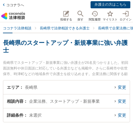
弁護士の方はこちら
ココナラへ
投稿する
探す
閲覧履歴
マイリスト
ログイン
ココナラ法律相談
長崎県で法律相談できる弁護士
長崎県で企業法務に
長崎県のスタートアップ・新規事業に強い弁護
士
長崎県でスタートアップ・新規事業に強い弁護士が26名見つかりました。初回
面談無料や休日面談に対応している弁護士なども掲載中。さらに長崎市や佐世
保市、時津町などの地域条件で弁護士を絞り込めます。企業法務に関係する顧
問弁護士契約や契約書作成・リーガルチェック、雇用契約書・就業規則作成等
の細かな分野での絞り込み検索もでき便利です。特に虎ノ門法律経済事務所 長
エリア
長崎県
変更
崎支店の鮎川 泰輔弁護士や竹口・堀法律事務所の竹口 将太弁護士、弁護士法人
大村綜合法律事務所の渡邉 雅大弁護士のプロフィール情報や弁護士費用、強み
相談内容
企業法務、スタートアップ・新規事業
変更
などが注目されています。『長崎県で土日や夜間に発生したスタートアップ・
新規事業のトラブルを今すぐに弁護士に相談したい』『スタートアップ・新規
事業のトラブル解決の実績豊富な近くの弁護士を検索したい』『初回相談無料
詳細条件
未選択
変更
でスタートアップ・新規事業を法律相談できる長崎県内の弁護士に相談予約し
たい』などでお困りの相談者さんにおすすめです。