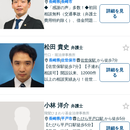
ださい【完全個室】
長崎県
長崎市
|
◆「感謝の声」多数！◆初回
詳細を見
相談無料（交通事故（弁護士
る
費用特約除く）、借金問題、
相続・遺言、離婚・男女問題
に限る）◆11260件の相談実
績（令和1～7年合計）
松田 貴史
弁護士
竹口・堀法律事務所
長崎県
佐世保市
佐世保駅
から徒歩7分
|
【佐世保駅徒歩7分】【子連れ
詳細を見
相談可】開設以来、12000件
る
以上の相談実績あり！佐世保
市を中心に、長崎・佐賀県・
福岡の法律問題に取り組みま
す。離婚問題・交通事故問
小林 洋介
題・企業法務等、お困りごと
弁護士
はなんでもご相談ください。
飛鸞ひまわり基金法律事務所
【他士業連携】
長崎県
平戸市
たびら平戸口駅
から徒歩5分
|
【たびら平戸口駅徒歩5分】
詳細を見