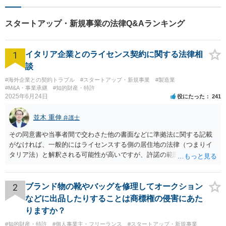
スタートアップ・新規事業の法律Q&Aランキング
1
イタリア企業とのライセンス契約に関する法律相
談
#海外企業との契約トラブル
#スタートアップ・新規事業
#製造業
#M&A・事業承継
#知的財産・特許
2025年6月24日
役にたった
241
並木 重伸
弁護士
その同意書や当事者間で交わさた他の書面などに準拠法に関する記載
がなければ、一般的にはライセンスする側の居住地の法律（つまりイ
タリア法）と解釈される可能性が高いですが、許諾の範囲が日本国内
に限定されているなどの事情がある場合には、日本法となる可能性も
あります。 なお、仮に日本法になるとしても、新しい会社との間で契
約が有効かどうかは、ライセンスされた権利の種類（著作権、商標
2
ブランド物の靴やバッグを修理してオークション
権、特許権など）や契約の時期などを見て判断する必要があります。
などに出品したりすることは商標権の侵害にあた
いずれにせよ具体的事情が分からないと確定的な回答は難しいと思わ
りますか？
れますので、弁護士に直接相談されることをお勧めします。
#知的財産・特許
#個人事業主・フリーランス
#スタートアップ・新規事業