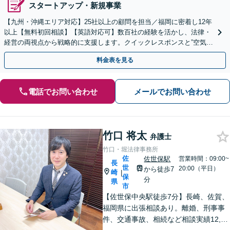
スタートアップ・新規事業
【九州・沖縄エリア対応】25社以上の顧問を担当／福岡に密着し12年
以上【無料初回相談】【英語対応可】数百社の経験を活かし、法律・
経営の両視点から戦略的に支援します。クイックレスポンスと”空気を
読む”法務に注力。コンプライアンス講師の実績多数
料金表を見る
電話でお問い合わせ
メールでお問い合わせ
竹口 将太
弁護士
竹口・堀法律事務所
佐
佐世保駅
営業時間：09:00~
長
世
20:00（平日）
から徒歩7
崎
|
保
分
県
市
【佐世保中央駅徒歩7分】長崎、佐賀、
福岡県に出張相談あり。離婚、刑事事
件、交通事故、相続など相談実績12,00