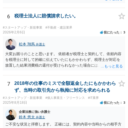
6
税理士法人に賠償請求したい。
#スタートアップ・新規事業
#不動産・建設業界
2026年2月6日
役にたった
3
松本 翔馬
弁護士
大変お困りのことと思います。 依頼者が税理士と契約して、依頼内容
を税理士に対して的確に伝えていたにもかかわらず、税理士が対応を
放置した結果消費税の還付が受けられなかった場合には、賠償請求で
きる余地があります。 本件では、 ①過誤があった業務が契約範囲内で
あるか否かという問題 ②税理士本人が税務業務をしていなかったとい
う税理士職務の妥当性の問題 ③クライアントが誤って簡易課税届出書
7
2018年の仕事のミスで全額返金したにもかかわら
を提出していたところ、税理士が課税方式の確認をしなかった問題 と
ず、当時の取引先から執拗に対応を求められる
いう課題があります。 ①については、 税理士が責任を持つのは契約に
#スタートアップ・新規事業
#個人事業主・フリーランス
#IT業界
明記された委任事務に限定されるのが原則です。 サービスとして委任
2025年8月18日
役にたった
3
事務外の税務相談に応じた結果、その責任を負う場合もゼロではあり
ませんが、責任追及するハードルはかなり上がります。 ②について
企業法務に強い弁護士
は、 実際上、税理士事務所では事務員が顧客対応することが多いと聞
鈴木 悠太
弁護士
きます。 そのため、メールに税理士が参加していないことや直接面談
ご不安な状況と拝察します。 正確には、契約内容や当時からの相手方