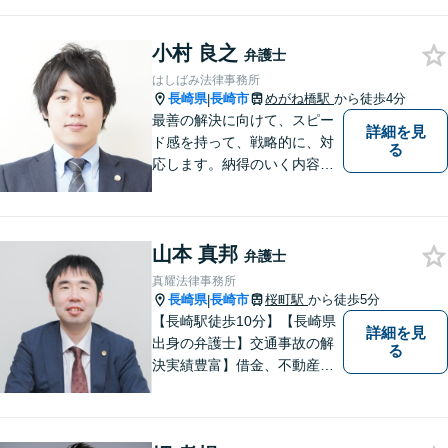
気軽にご相談ください。依頼
者様と共に全力で戦います。
小村 良之
弁護士
はしばみ法律事務所
長崎県
長崎市
めがね橋駅
から徒歩4分
|
最善の解決に向けて、スピー
詳細を見
ド感を持って、戦略的に、対
る
応します。納得のいく内容と
費用となるよう心がけていま
すので、まずはお気軽にご相
談ください。
山本 真邦
弁護士
真耀法律事務所
長崎県
長崎市
桜町駅
から徒歩5分
|
【長崎駅徒歩10分】【長崎県
詳細を見
出身の弁護士】交通事故の解
る
決実績豊富】借金、不動産、
相続、企業法務など幅広く対
応可能。【地域密着型】地域
のみなさまのお悩みに寄り添