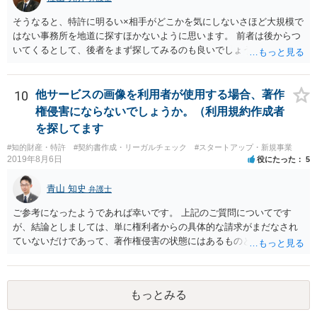
www.caa.go.jp/policies/policy/representation/fair_labeling/guideline/ass
ets/representation_cms216_230328_03.pdf の５頁（イ）、２（１）参
そうなると、特許に明るい×相手がどこかを気にしないさほど大規模で
照
はない事務所を地道に探すほかないように思います。 前者は後からつ
いてくるとして、後者をまず探してみるのも良いでしょう。
10
他サービスの画像を利用者が使用する場合、著作
権侵害にならないでしょうか。（利用規約作成者
を探してます
#知的財産・特許
#契約書作成・リーガルチェック
#スタートアップ・新規事業
2019年8月6日
役にたった
5
青山 知史
弁護士
ご参考になったようであれば幸いです。 上記のご質問についてです
が、結論としましては、単に権利者からの具体的な請求がまだなされ
ていないだけであって、著作権侵害の状態にはあるものと思慮いたし
ます。 例えば、大手のECサイトの規約を見ますと、各投稿者によるコ
ンテンツの投稿については、適法か否かも含め、投稿者で自己責任で
行うものとし、サイトとしては責任を持たない旨の規定がなされてい
もっとみる
ることがあります。 利用者も多いため、サイトとして投稿画像等のチ
ェックは行えないことから、自己責任で判断して行動するように求め