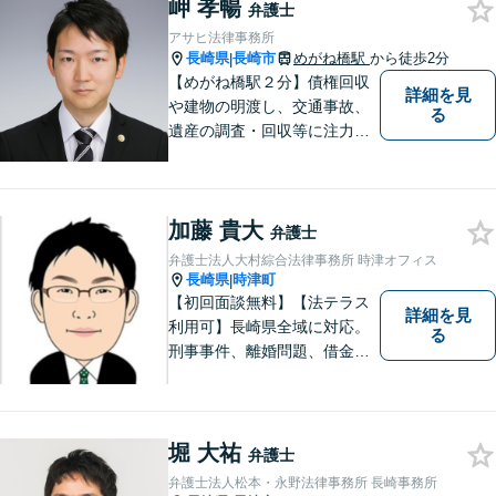
岬 孝暢
い、解決まで二人三脚でサポ
弁護士
ートします。◆近隣駐車場あ
アサヒ法律事務所
り
長崎県
長崎市
めがね橋駅
から徒歩2分
|
【めがね橋駅２分】債権回収
詳細を見
や建物の明渡し、交通事故、
る
遺産の調査・回収等に注力し
ております。一般的な訴訟案
件も取り扱っておりますので
お困りの方は、お気軽にご相
加藤 貴大
談ください。
弁護士
弁護士法人大村綜合法律事務所 時津オフィス
長崎県
時津町
|
【初回面談無料】【法テラス
詳細を見
利用可】長崎県全域に対応。
る
刑事事件、離婚問題、借金・
債務整理など。ご依頼者さま
のお悩み、そして心に寄り添
い丁寧にサポートいたしま
す。どんな些細なことでも構
堀 大祐
弁護士
いません。お気軽にご相談く
弁護士法人松本・永野法律事務所 長崎事務所