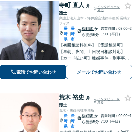
寺町 直人
弁
インタビューを
見る
護士
弁護士法人山本・坪井綜合法律事務所 長崎オ
フィス
長
長
桜町駅
か
営業時間：08:00~2
崎
崎
|
1:00（平日）
ら徒歩6分
県
市
【初回相談料無料】【電話相談可】
【早朝、夜間、土日祝日相談対応】
【カード払い可】離婚事件・刑事事
件・交通事故の専門弁護士があなたの
お悩みを解決いたします。一人で悩ま
電話でお問い合わせ
メールでお問い合わせ
ずに新たな一歩をわたしたちと。
荒木 裕史
弁
インタビューを
見る
護士
荒木・川端法律事務所
長
長
桜町駅
か
営業時間：09:00~1
崎
崎
|
7:00（平日）
ら徒歩5分
県
市