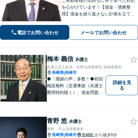
ご依頼者様の気持ちに寄り添った対応
を心がけています！【借金・債務整
理】借金を繰り返さない計画を立てる
よう丁寧にアドバイス！【交通事故】
適正な損害賠償を得られるように交渉
電話でお問い合わせ
メールでお問い合わせ
します！相続／離婚／労働も対応可
梅本 義信
弁護士
弁護士法人松本・永野法律事務所 長崎事務所
長崎県
長崎市
|
◆「感謝の声」多数！◆初回
詳細を見
相談無料（交通事故（弁護士
る
費用特約除く）、借金問題、
相続・遺言、離婚・男女問題
に限る）◆弁護士歴44年以上
◆11260件の相談実績（令和1
～7年合計）
青野 悠
弁護士
青野・平山法律事務所
長崎県
長崎市
長崎駅
から徒歩5分
|