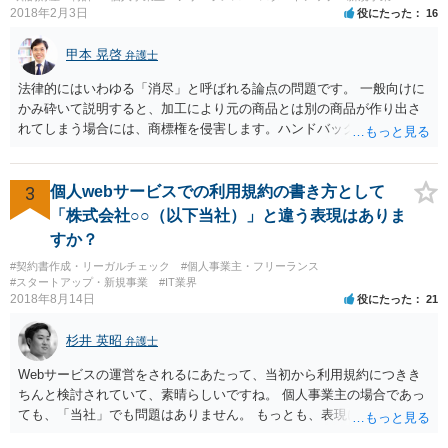
2018年2月3日
役にたった
16
甲本 晃啓
弁護士
法律的にはいわゆる「消尽」と呼ばれる論点の問題です。 一般向けに
かみ砕いて説明すると、加工により元の商品とは別の商品が作り出さ
れてしまう場合には、商標権を侵害します。ハンドバッグをポーチに
リメイクするなどの場合です。他方で、単なる性能や品質を維持する
ための加工（一般にいう修理）は、商標権を侵害しません。 商標権者
は、その商品を売ったときに対価を回収しているので、商標権は用い
3
個人webサービスでの利用規約の書き方として
尽くされている（用尽、消尽といいます。）と解釈されます。他方
「株式会社○○（以下当社）」と違う表現はありま
で、商標権者の預かり知らないところで、販売した商品から別の商品
すか？
（コピー品やリメイク品）が作りだされてしまうと、その商品が仮に
#契約書作成・リーガルチェック
#個人事業主・フリーランス
酷い品質であれば、商標権者のブランドイメージが傷ついてしまいま
#スタートアップ・新規事業
#IT業界
すし、その証商標権者にクレームが来てしまいますので、商標権を侵
2018年8月14日
役にたった
21
害します。その商品が流通すれば商標権（ロゴマーク等）に対する一
般消費者の信頼も害することになります。また、本来商標権者に入る
杉井 英昭
弁護士
べき利益が入らないことになります。 修理だけではそのような問題は
生じません。
Webサービスの運営をされるにあたって、当初から利用規約につきき
ちんと検討されていて、素晴らしいですね。 個人事業主の場合であっ
ても、「当社」でも問題はありません。 もっとも、表現に違和感があ
るというのであれば、屋号を使うとよいでしょう。 例えば、田中一郎