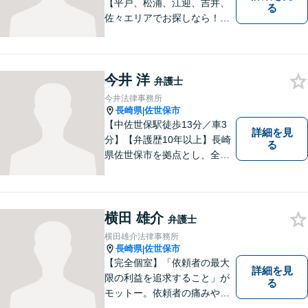
【平戸、松浦、江迎、吉井、
る
佐々エリアでお探しなら！】
少人数体制で、皆様に手厚い
対応を心掛けています。リモ
ート相談／休日・夜間対応な
今井 洋
ど、相談しやすい環境完備◎
弁護士
地域の皆様のために活動する
今井法律事務所
弁護士。【駐車場あり】
長崎県
佐世保市
|
【中佐世保駅徒歩13分／車3
詳細を見
分】【弁護歴10年以上】長崎
る
県佐世保市を拠点とし、全国
各地の法律問題に取り組んで
おります。解決方法のメリッ
トやリスクをご説明し、納得
の解決へと導きます。時間外
横田 雄介
弁護士
のご相談にも対応可能ですの
横田雄介法律事務所
で、お気軽にご連絡くださ
長崎県
佐世保市
|
い。
【完全個室】「依頼者の最大
詳細を見
限の利益を追求すること」が
る
モットー。依頼者の痛みや苦