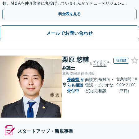
数。M＆Aを仲介業者に丸投げしていませんか？デューデリジェンス
や契約書作成・交渉はお任せください【初回無料】
料金表を見る
メールでお問い合わせ
栗原 悠輔
福岡県
インタビュ
ーを見る
弁護士
赤坂協同法律事務所
営業時間：0
長崎県
か
面談方法(対面・
らも相談
電話・ビデオな
9:00~21:00
受付中
ど)は応相談
（平日）
スタートアップ・新規事業