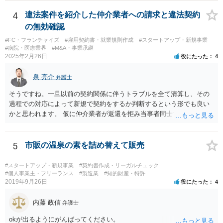
さんが「ABCウェブサービス」の屋号で事業を運営する際には、「当
社」の代わりに「ABCウェブサービス」とか「ABCWS」を使う等で
4
違法案件を紹介した仲介業者への請求と違法契約
す。
の無効確認
#FC・フランチャイズ
#雇用契約書・就業規則作成
#スタートアップ・新規事業
#病院・医療業界
#M&A・事業承継
2025年2月26日
役にたった
4
泉 亮介
弁護士
そうですね。一旦以前の契約関係に伴うトラブルを全て清算し、その
過程での対応によって新規で契約をするか判断するという形でも良い
かと思われます。 仮に仲介業者が返還を拒み当事者同士での解決が困
難となった場合は個別に弁護士に相談されると良いでしょう。
5
市販の温泉の素を詰め替えて販売
#スタートアップ・新規事業
#契約書作成・リーガルチェック
#個人事業主・フリーランス
#製造業
#知的財産・特許
2019年9月26日
役にたった
4
内藤 政信
弁護士
okが出るようにがんばってください。