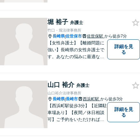
しみを受け止め、平穏な日常
を取り戻すべく尽力いたしま
す。他士業連携でワンストッ
プの手続きが可能◎【駐車場
堀 裕子
弁護士
あり】
竹口・堀法律事務所
長崎県
佐世保市
佐世保駅
から徒歩7分
|
【女性弁護士】【離婚問題に
詳細を見
強い】長崎県の女性弁護士で
る
す。あなたの悩みに最適なリ
ーガルサービスを提供させて
いただきます。
山口 裕介
弁護士
山口裕介法律事務所
長崎県
長崎市
西浜町駅
から徒歩3分
|
【西浜町駅徒歩3分】【近隣駐
詳細を見
車場あり】【夜間／休日相談
る
可】ご予約をいただければ、
土日祝日・夜間でも対応いた
します。個人・法人問わず、