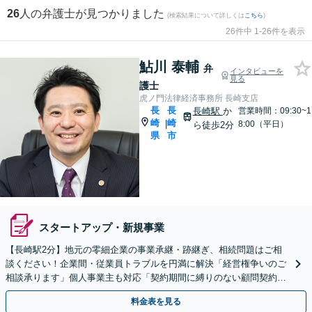
26
人の弁護士が見つかりました
(検索結果について詳しくは
こちら
)
26件中 1-26件を表示
鮎川 泰輔
弁
インタビューを
見る
護士
虎ノ門法律経済事務所 長崎支店
長
長
長崎駅
か
営業時間：09:30~1
崎
崎
|
8:00（平日）
ら徒歩2分
県
市
スタートアップ・新規事業
【長崎駅2分】地元の零細企業の事業承継・跡継ぎ、相続問題はご相
談ください！企業間・従業員トラブルを円満に解決「経営権争いのご
相談承ります」個人事業主も対応「契約期間に縛りのない顧問契約あ
り」【夜間・休日面談｜ビデオ面談対応】
料金表を見る