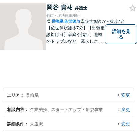
お困りの方はお気軽に弁護士
岡谷 貴祐
にご相談ください。
弁護士
竹口・堀法律事務所
長崎県
佐世保市
佐世保駅
から徒歩7分
|
【佐世保駅徒歩7分】【出張相
詳細を見
談対応可】家庭や福祉、地域
る
のトラブルなど、暮らしに根
ざしたご相談を中心に取り組
んでいます。 安心してご相談
いただける存在を目指し、丁
寧にお話を伺うことを大切に
しています。
エリア
長崎県
変更
相談内容
企業法務、スタートアップ・新規事業
変更
詳細条件
未選択
変更