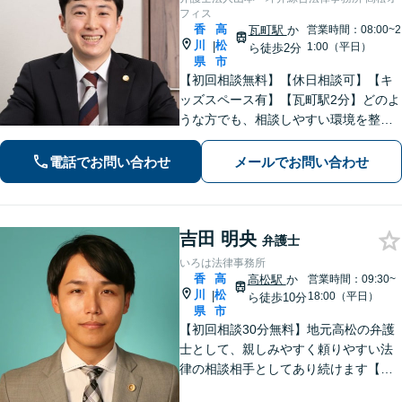
フィス
香
高
瓦町駅
か
営業時間：08:00~2
川
松
|
1:00（平日）
ら徒歩2分
県
市
【初回相談無料】【休日相談可】【キ
ッズスペース有】【瓦町駅2分】どのよ
うな方でも、相談しやすい環境を整え
ています。依頼者様に寄り添った対応
を心がけています。【離婚・男女問
電話でお問い合わせ
メールでお問い合わせ
題】DV被害へ積極的に対応。お気軽に
ご相談ください。
吉田 明央
弁護士
いろは法律事務所
香
高
高松駅
か
営業時間：09:30~
川
松
|
18:00（平日）
ら徒歩10分
県
市
【初回相談30分無料】地元高松の弁護
士として、親しみやすく頼りやすい法
律の相談相手としてあり続けます【相
続問題】他士業とスムーズに連携し、