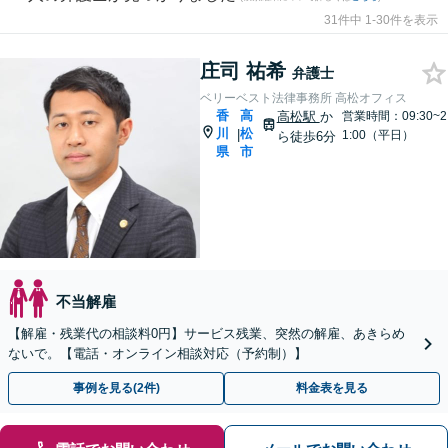
31件中 1-30件を表示
庄司 祐希
弁護士
ベリーベスト法律事務所 高松オフィス
香
高
高松駅
か
営業時間：09:30~2
川
松
|
1:00（平日）
ら徒歩6分
県
市
不当解雇
【解雇・残業代の相談料0円】サービス残業、突然の解雇、あきらめ
ないで。【電話・オンライン相談対応（予約制）】
事例を見る(2件)
料金表を見る