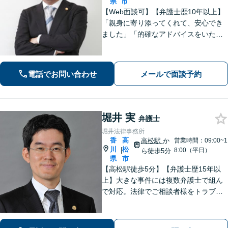
県
市
【Web面談可】【弁護士歴10年以上】
「親身に寄り添ってくれて、安心でき
ました」「的確なアドバイスをいただ
けて、本当に助かりました」など、感
謝の声多数！共にお悩みを分かち合
い、解決の方針を考えてまいります
電話でお問い合わせ
メールで面談予約
【栗林公園駅7分／駐車場あり】
堀井 実
弁護士
堀井法律事務所
香
高
高松駅
か
営業時間：09:00~1
川
松
|
8:00（平日）
ら徒歩5分
県
市
【高松駅徒歩5分】【弁護士歴15年以
上】大きな事件には複数弁護士で組ん
で対応。法律でご相談者様をトラブル
から守ります。【夜間／休日にも対
応】【駐車場あり】法律の専門家・職
人として、誠心誠意ご対応します。お