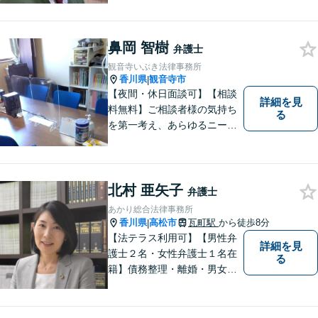
う方は、当事務所をご利用く
ださい。
鼻岡 智樹
弁護士
観音寺いぶき法律事務所
香川県
観音寺市
|
【夜間・休日面談可】【相談
詳細を見
料無料】ご相談者様の気持ち
る
を第一考え、あらゆるニーズ
にお応えできるプロフェッシ
ョナルとして、地域の皆さま
の問題解決のサポートをさせ
ていただきます。ご相談は無
北村 亜矢子
弁護士
料ですので、お気軽にご相談
あかり総合法律事務所
ください。
香川県
高松市
瓦町駅
から徒歩8分
|
【法テラス利用可】【男性弁
詳細を見
護士２名・女性弁護士１名在
る
籍】債務整理・離婚・男女問
題・相続・労働問題・企業法
務・犯罪被害者支援に注力。
丁寧な対応とわかりやすい説