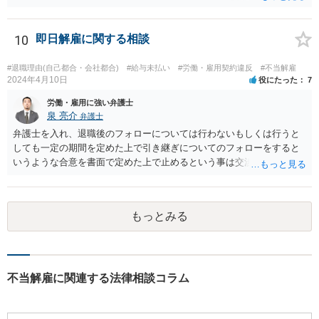
して】 「役員に逆らった」ということの内容次第ですが、 役員がどの
ような命令を下し、それにどの様な逆らい方をしたのかによっては、
権利の濫用として解雇が無効とされる恐れはあると思います。 【ご質
10
即日解雇に関する相談
問２に対して】 得ている給与が高かったかどうかは、普通解雇の上で
は判断が難しいと思います。 経営上整理解雇の必要がある際の場合と
#退職理由(自己都合・会社都合)
#給与未払い
#労働・雇用契約違反
#不当解雇
は事案が異なると思われます。 【ご質問３に対して】 「協調性のな
2024年4月10日
役にたった
7
さ」＝能力不足ということにもならない様に思います。 指導や面談も
労働・雇用に強い弁護士
なく解雇ちうことをされたのでしたら、反省するチャンスも与えなか
泉 亮介
弁護士
ったと評価されることになろうかと思われます。 以上、ご質問が簡略
弁護士を入れ、退職後のフォローについては行わないもしくは行うと
ですので、一般論的な私見としてお答えします。 ご参考になさって下
しても一定の期間を定めた上で引き継ぎについてのフォローをすると
さい。
いうような合意を書面で定めた上で止めるという事は交渉次第で可能
でしょう。 また、弁護士を立てた場合は相手からの連絡の窓口を全て
弁護士とすることができるため、会社からの連絡を止めることもでき
るかと思われます。 精神的に会社側と対応するのが苦痛であるという
もっとみる
場合には、弁護士を立てた上で退職についての条件面の交渉を行われ
ても良いでしょう。
不当解雇に関連する法律相談コラム