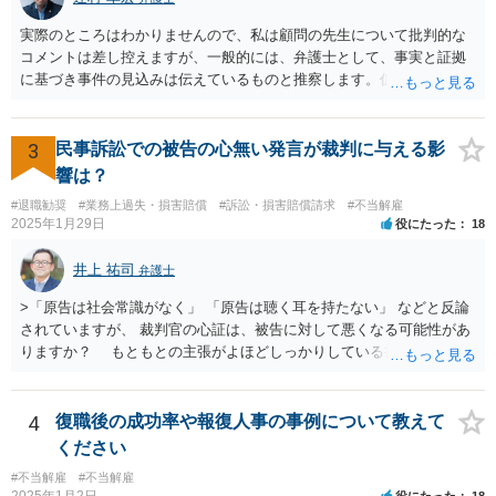
解雇の場合には、戒告、譴責、減給、出勤停止等解雇よりも軽い処分
を行い、改善を促したもののそれでも改善されない場合には解雇に踏
実際のところはわかりませんので、私は顧問の先生について批判的な
み切る等段階的に手順をい踏んだ場合は解雇が有効と判断される可能
コメントは差し控えますが、一般的には、弁護士として、事実と証拠
性が高まります。 高度人材の中途社員だから直ちに解雇しやすいとい
に基づき事件の見込みは伝えているものと推察します。仮に弁護士の
うわけではありませんが、高度人材の中途社員の場合は雇用契約上、
アドバイスが不十分であったり、説得が上手でなかったとしても、そ
相応に高い能力を求められているため能力不足か否かの判断が給与の
れを経営者自身が問題と感じていないのであれば、また、こちらにお
低い新卒の社員と比較すると厳格に判断される結果、解雇の有効性の
書きのような経営者のマインドからすれば、弁護士のせいではなく、
3
民事訴訟での被告の心無い発言が裁判に与える影
判断が比較的甘くなるという可能性はあると考えます。 もっとも、高
根本的には弁護士選び含めて経営者の判断であり、責任ではないかと
響は？
度人材の中途社員の場合でもやはり解雇のハードルは相応に高いもの
思います。実際、事件の見込みが芳しくないことやリスクをいくらお
となります。 今回のようなリスクを避ける観点からは、会社側として
#退職勧奨
#業務上過失・損害賠償
#訴訟・損害賠償請求
#不当解雇
伝えしても考えを変えていただけない経営者や依頼者はいますし、代
2025年1月29日
役にたった
18
無期雇用契約ではなく有期雇用契約で募集する、試用期間付を設け
理人として説明説得を尽くしてもあくまで決めるのは依頼者ですか
る、業務委託契約を検討するという方法もあり得るかと存じます。
ら、事件がうまくいかないことの責任は弁護士にあるわけではない、
井上 祐司
（※業務委託契約を検討される場合は、運用面によっては実質的に雇
弁護士
ということも多いと思います。そのような場合、仕事をしていて心地
用契約関係であると判断されるリスクもありますので顧問弁護士の先
の良いものではないので自ら辞任を検討することもありますが、最終
>「原告は社会常識がなく」 「原告は聴く耳を持たない」 などと反論
生にもご相談の上慎重にご判断ください。）
的にはお分かりいただけるだろうと考えて続けることもあります。 ご
されていますが、 裁判官の心証は、被告に対して悪くなる可能性があ
相談者さんが、今の弁護士さんの対応や方針に疑問を持ち、それによ
りますか？ もともとの主張がよほどしっかりしている書面でなけれ
り経営者の考えが歪められ、このままでは会社がたち行かなくなると
ば、一般的に心証は悪くなるだろうと思います。 ただし、最終的な
懸念するのであれば、ご相談者さんが経営者に対してその旨を伝え、
勝ち負けは、法律構成に必要な事実の主張と証拠の的確さに尽きま
考えを改められるよう進言なさってはいかがでしょうか。
す。その意味では「無益的記載事項」です。 法律的に全く意味がな
4
復職後の成功率や報復人事の事例について教えて
い主張で、過度に攻撃的な文章ですから、少なくとも記載する必要は
ください
全くない事項です。 こういったことが記載された場合には、完全ス
#不当解雇
#不当解雇
ルーする方が印象はよいのが普通です。