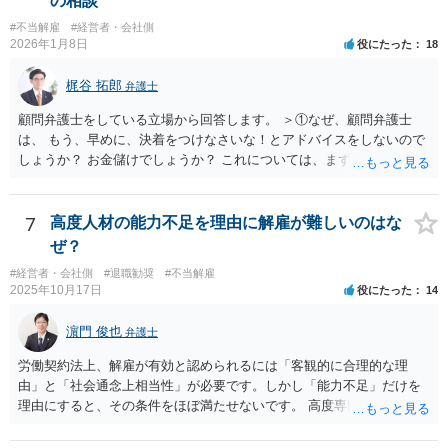
の相談
#不当解雇
#経営者・会社側
2026年1月8日
役にたった
18
梶谷 拓郎
弁護士
顧問弁護士をしている立場から回答します。 ＞①なぜ、顧問弁護士
は、 もう、早めに、決着をつけなさいな！とアドバイスをしないので
しょうか？ お金儲けでしょうか？ これについては、まず基本的に顧問
弁護士は、依頼者（顧問会社）の意思（経営陣の意思）に従って、事
件を受任して遂行します。 そしてあなたの言う「早めに、決着をつけ
なさいな！」が意味するところは、「敗訴的和解」ということです
7
高度人材の能力不足を理由に解雇が難しいのはな
が、それには弁護士報酬はつきませんので、弁護士は確かに儲かりま
ぜ？
せん。 しかし、逆に負け筋の事件をズルズルすることは、着手金を増
#経営者・会社側
#退職勧奨
#不当解雇
額してもらえるわけでもない他方で、弁護士報酬も期待できないた
2025年10月17日
役にたった
14
め、むしろ他の事件処理ができないという意味で弁護士にも損害が増
すことはあっても、基本的に儲かることにはなりません。 控訴審で着
濵門 俊也
弁護士
手金をもらうということはありますが、1回限りの関係ではなく顧問の
関係なので、あまり好ましい処理ではありません。 事件終了後、顧問
労働契約法上、解雇が有効と認められるには「客観的に合理的な理
が切れる可能性があるからです。 つまり、弁護士は、儲かるためでは
由」と「社会通念上相当性」が必要です。しかし「能力不足」だけを
なく、顧問会社のためにその意思（それこそ会社の現在及び今後の戦
理由にすると、その条件をほぼ満たせないです。 高度専門職であって
略）を踏まえたうえで事件を遂行していると推測されます。 ＞②原告
も、 ・具体的な業績評価や数値目標との乖離を示す証拠 ・教育・指導
は年俸が1200万円と高かったこともあり、復職を希望しております。
や配置転換などの改善措置を尽くした記録 を揃えないと、裁判所は