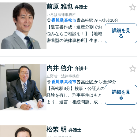
前原 雅也
明を心がけています。早期解
弁護士
決のため、まずはお気軽にご
いろは法律事務所
相談ください。
香川県
高松市
高松駅
から徒歩10分
|
【遺言書作成・遺産分割でお
詳細を見
悩みならご相談を！】【地域
る
密着型の法律事務所】生まれ
育った香川県・高松市で、法
律問題にお悩みの方々の心強
い味方として、日々法律業務
内井 啓介
に取り組んでいます。相談・
弁護士
依頼しやすい環境づくりを徹
立野省一法律事務所
底しています！【ZOOM面談
香川県
高松市
高松駅
から徒歩8分
|
対応可】
【高松駅8分】検事・公証人の
詳細を見
経験を有し、刑事事件はもと
る
より、遺言・相続問題、成年
後見関係・任意後見契約、家
族信託契約、離婚問題などの
家事関係の事件を中心に取り
松繁 明
扱うほか、一般民事事件も取
弁護士
り扱っております。