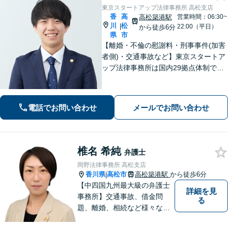
東京スタートアップ法律事務所 高松支店
香
高
高松築港駅
営業時間：06:30~
川
松
|
22:00（平日）
から徒歩6分
県
市
【離婚・不倫の慰謝料・刑事事件(加害
者側)・交通事故など】東京スタートア
ップ法律事務所は国内29拠点体制で全
国対応！【ご自宅からの電話相談にも
対応(法律相談は完全予約制)】各分野で
専門性の高い弁護士が寄り添い解決を
電話でお問い合わせ
メールでお問い合わせ
サポートします。
椎名 希純
弁護士
岡野法律事務所 高松支店
香川県
高松市
高松築港駅
から徒歩6分
|
【中四国九州最大級の弁護士
詳細を見
事務所】交通事故、借金問
る
題、離婚、相続など様々な問
題について、「何度でも無