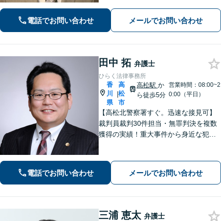
納得できる解決の実現を目指します
【離婚問題】不貞慰謝料の請求する側
電話でお問い合わせ
メールでお問い合わせ
／された側、双方に対応【弁護士歴10
年以上】
田中 拓
弁護士
ひらく法律事務所
香
高
高松駅
か
営業時間：08:00~2
川
松
|
0:00（平日）
ら徒歩5分
県
市
【高松北警察署すぐ。迅速な接見可】
裁判員裁判30件担当・無罪判決を複数
獲得の実績！重大事件から身近な犯罪
まで幅広く対応。医療・福祉・行政と
の幅広いネットワークが強み。離婚・
不貞の慰謝料請求に実績あり【電話相
電話でお問い合わせ
メールでお問い合わせ
談無料】【初回相談無料（法テラス利
用時）】
三浦 恵太
弁護士