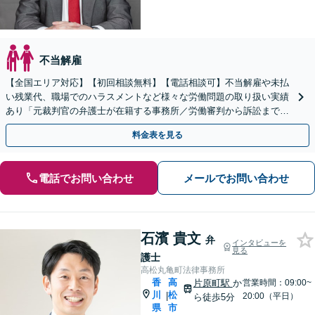
不当解雇
【全国エリア対応】【初回相談無料】【電話相談可】不当解雇や未払
い残業代、職場でのハラスメントなど様々な労働問題の取り扱い実績
あり「元裁判官の弁護士が在籍する事務所／労働審判から訴訟まで、
裁判官経験を活かした最適な戦略を立案」
料金表を見る
電話でお問い合わせ
メールでお問い合わせ
石濱 貴文
弁
インタビューを
見る
護士
高松丸亀町法律事務所
香
高
片原町駅
か
営業時間：09:00~
川
松
|
20:00（平日）
ら徒歩5分
県
市