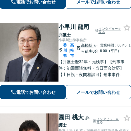
電話でお問い合わせ
メールでお問い合わせ
気軽にご連絡ください。
小早川 龍司
インタビューを
見る
弁護士
小早川法律事務所
香
高
高松駅
か
営業時間：08:45~1
川
松
|
8:00（平日）
ら徒歩8分
県
市
【弁護士歴32年・元検事】【刑事事
件：初回面談無料・当日面会対応】
【土日祝・夜間相談可】刑事事件、離
婚・男女問題、相続、交通事故、債務
整理等。地域密着型で丁寧に対応しま
電話でお問い合わせ
メールでお問い合わせ
す。【高松駅徒歩10分】【所属弁護士3
名】
園田 桃大
弁
インタビューを
見る
護士
弁護士法人山本・坪井綜合法律事務所 高松オ