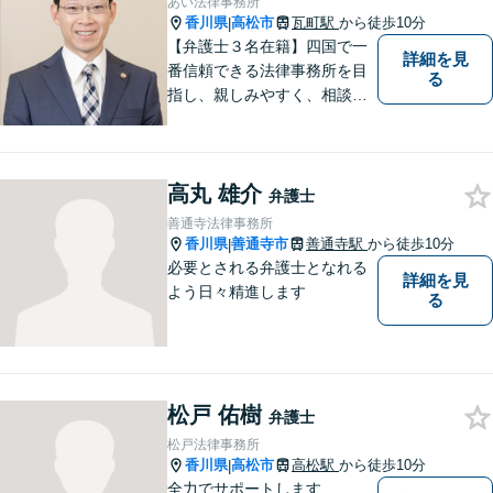
あい法律事務所
香川県
高松市
瓦町駅
から徒歩10分
|
【弁護士３名在籍】四国で一
詳細を見
番信頼できる法律事務所を目
る
指し、親しみやすく、相談し
やすい環境を整えておりま
す。お気軽にご相談くださ
い。
高丸 雄介
弁護士
善通寺法律事務所
香川県
善通寺市
善通寺駅
から徒歩10分
|
必要とされる弁護士となれる
詳細を見
よう日々精進します
る
松戸 佑樹
弁護士
松戸法律事務所
香川県
高松市
高松駅
から徒歩10分
|
全力でサポートします