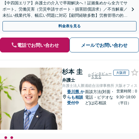
【中四国エリア】弁護士の介入で早期解決へ！証拠集めから全力でサ
ポート。労働災害（労災申請サポート・損害賠償請求）／不当解雇／
未払い残業代等、幅広い問題に対応【顧問経験多数】労務管理の的確
なアドバイスに注力【夜間・休日対応】【岡山駅10分】
料金表を見る
電話でお問い合わせ
メールでお問い合わせ
杉本 圭
大阪府
インタビュー
を見る
弁護士
弁護士法人勝浦総合法律事務所 大阪オフィス
営業時間：0
香川県
か
面談方法(対面・
らも相談
電話・ビデオな
9:30~18:00
受付中
ど)は応相談
（平日）