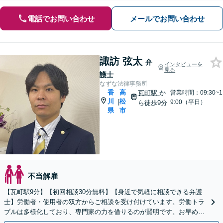
電話でお問い合わせ
メールでお問い合わせ
諏訪 弦太
弁
インタビューを
見る
護士
なずな法律事務所
香
高
瓦町駅
か
営業時間：09:30~1
川
松
|
9:00（平日）
ら徒歩9分
県
市
不当解雇
【瓦町駅9分】【初回相談30分無料】【身近で気軽に相談できる弁護
士】労働者・使用者の双方からご相談を受け付けています。労働トラ
ブルは多様化しており、専門家の力を借りるのが賢明です。お早めに
ご相談ください。【電話相談可】【休日・夜間対応】