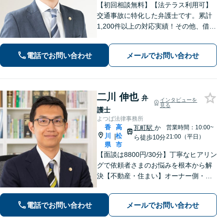
【初回相談無料】【法テラス利用可】
交通事故に特化した弁護士です。累計
1,200件以上の対応実績！その他、借金
問題や刑事事件、男女問題、相続問
題、インターネット問題など、幅広く
電話でお問い合わせ
メールでお問い合わせ
対応します【夜間・休日面談可】【完
全個室】【高松駅10分】
二川 伸也
弁
インタビューを
見る
護士
よつば法律事務所
香
高
瓦町駅
か
営業時間：10:00~
川
松
|
21:00（平日）
ら徒歩10分
県
市
【面談は8800円/30分】丁寧なヒアリン
グで依頼者さまのお悩みを根本から解
決【不動産・住まい】オーナー側・借
主側どちらの対応も可能です【相続・
遺言】他士業との連携でスピーディー
電話でお問い合わせ
メールでお問い合わせ
に解決します【夜間・休日相談可】