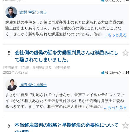
2025年1月2日
役にたった
18
辻村 幸宏
弁護士
解雇無効の事件をした後に再度弁護士のもとに来られる方は当職の経
験上はあまりありません。 あまり他の方の例にこだわられることな
く、せっかく勝ち取られた解雇無効なのですから、他者の目を気にせ
ず、胸を張って勤務されるのがよいと思います。 会社からすれば、後
味が悪いことには変わりませんが、通常の会社であれば、法的に見て
解雇が認められなかった以上、以後の対応については注意されること
5
会社側の虚偽の話を労働審判員さんは鵜呑みにし
の方が多く、嫌がらせのようなことをしてさらに紛争化することは避
て騙されてしまいました。
けると思います。正攻法で解雇が認められないことに業をにやして、
#不当解雇
#労働・雇用契約違反
#不当解雇
心理的な追い込みにより精神疾患による失職を狙うような会社もなき
2022年7月27日
役にたった
14
にしもあらずですが、そのような会社であれば、いたずらに在籍して
こころをすり減らすより、経歴として有利に使って転職することも選
濵門 俊也
弁護士
択肢に入れる方が建設的だと考えます。
まさかご自身で対応されていませんか。音声ファイルやテキストファ
イルがどの程度あなたの主張を裏付けられるかの判断は弁護士に委ね
るべきです。ましてや、相手方の代理人弁護士が実績のある方たちな
どと評価されているのであれば、悠長なことを言っていてはいけませ
ん。一刻も早く弁護士にご相談ください。
6
不当解雇裁判の戦略と早期解決の必要性について