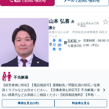
電話でお問い合わせ
メールでお問い合わせ
山本 弘喜
弁
インタビューを
見る
護士
弁護士法人山本・坪井綜合法律事務所 高松オ
フィス
香
高
瓦町駅
か
営業時間：08:00~2
川
松
|
1:00（平日）
ら徒歩2分
県
市
不当解雇
【経営者側に特化】【電話相談可】退職勧告／問題社員の対応／従業
員トラブルなどお任せください。【労働者側も対応可】不当解雇／未
払い残業代などお気軽にご相談ください【初回相談無料】【早朝・夜
間・土日祝相談】スピード対応を心がけています。
事例を見る(1件)
料金表を見る