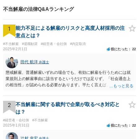
する和解となった。 ◇弁護士のコメント 労働基準監督署や労働局で問題解決
結果】 まずは、ベリーベストから相手方の会社に対して、本件退職手続きは
できる事案もありますが、悪質な使用者となれば、応じないケースが多いの
無効であるとして、通知書を送りました。 会社側は、Aさんを退職にしたこ
不当解雇の法律Q&Aランキング
も実情です。 そのような状態でも、裁判所に訴え出ることでスムーズに解決
とについて違法性はないと強く争う姿勢を示してきたため、結果的に、裁判
に至るケースは少なくありません。 是非一度、ご相談ください。
で長期にわたり争うことになりました。 裁判手続きは長期にわたりました
が、本件の問題点を整理した書面を提出し、その問題点を示す資料を可能な
1
能力不足による解雇のリスクと高度人材採用の注
限り提出していくことで、裁判書もこちら側が主張する問題点を理解してく
れました。 結果としては、訴訟において裁判所からAさんの主張が認められ
意点とは？
るであろう心証が開示されたことから、給与2年分を超える解決金が支払われ
#不当解雇
#退職勧奨
#経営者・会社側
#内定取消
る和解が成立し、無事解決となりました。 ※ご依頼者様の守秘義務の観点か
2025年2月1日
役にたった
22
ら、一部、内容を抽象化して掲載しております。
田代 航洋
弁護士
懲戒解雇、普通解雇いずれの場合でも、有効に解雇を行うためには就
業規則上の解雇事由に該当するというだけでは足りず、「社会通念上
の相当性」が認められる必要があります。平たく言えば、解雇の原因
となった行為が解雇に値するほどの行為かということが厳格に判断さ
れます。 日本の労働法上、解雇は非常にハードルが高いです。 解雇が
有効か無効かという点は能力不足の程度にもよりますが、顧問弁護士
2
不当解雇に関する裁判で企業が取るべき対応と
の先生は具体的な事情を検討した上で能力不足の程度が解雇を有効と
は？
するほどではないと判断されたのだと思います。 例えば、無断欠勤を
#経営者・会社側
#不当解雇
連続する、会社のお金を横領する等の場合には一発で解雇した場合で
2025年1月31日
役にたった
22
も有効と判断されるケースも多いですが、たしかに能力不足のみの場
合はかなり解雇のハードルが高いと言わざるを得ません。 なお、懲戒
辻村 幸宏
弁護士