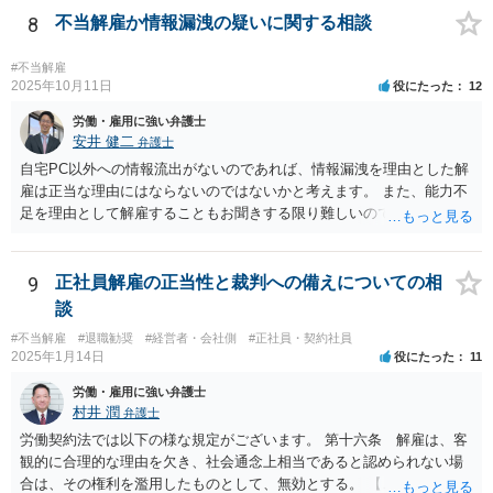
復職の気持ちを萎えさす意味で、ずるずると、裁判を引き延ばしてい
「合理的な解雇理由」とは認めないためです。 そのため、「能力不
8
不当解雇か情報漏洩の疑いに関する相談
る作戦もあるのでしょうか？ 原告は、その年俸に執着があるというこ
足」で解雇を争われると、会社側が立証責任を果たせず、まず裁判に
とで復職の意思があるということであればなおさら、時間がかかった
勝てない（＝解雇無効と判断されやすい）のです。 ご質問者様のイメ
#不当解雇
からと言って復職の気持ちが萎えるということはあまりありません。
ージとは逆で、「高年俸・高度専門職だからこそ」、客観性・合理性
2025年10月11日
役にたった
12
現在、原告的に勝ち筋の見通しが十分あるということであれば、バッ
をより厳しく求められ、能力不足理由で解雇が認められるハードルは
労働・雇用に強い弁護士
クペイに対する期待から、萎える理由はまず見当たりません。 つまり
むしろ高くなります。 中途の高度人材を能力不足で解雇するときは、
安井 健二
弁護士
会社も原告の取下を狙っているという作戦の問題ではなく、上記、顧
① 導入期の評価基準と実績の比較 ② 複数回にわたる注意・指導・教
問会社の意思の問題だと思われます。 ＞反論の書面も、矛盾だらけの
自宅PC以外への情報流出がないのであれば、情報漏洩を理由とした解
育の実施 ③ 配置転換などほかの改善策の検討 などをしっかり記録し
反論となっており、論理破綻もしており、もうダメです。担当役員の
雇は正当な理由にはならないのではないかと考えます。 また、能力不
ておかないと、解雇は無効とされる可能性が極めて高いです。
言葉をそのまま、文章にしたのか、一貫したストーリー性もありませ
足を理由として解雇することもお聞きする限り難しいのではないかと
ん。 とありますが、代理人弁護士としては、事実経験者が述べたこと
考えます。 解雇無効の確認訴訟を提起することをご検討することをお
をそのまま事実主張するしかありません。事実として矛盾がないよう
勧めします。
にストーリー性を与えるとそれは事実の捏造を伴うからです。
9
正社員解雇の正当性と裁判への備えについての相
談
#不当解雇
#退職勧奨
#経営者・会社側
#正社員・契約社員
2025年1月14日
役にたった
11
労働・雇用に強い弁護士
村井 潤
弁護士
労働契約法では以下の様な規定がございます。 第十六条 解雇は、客
観的に合理的な理由を欠き、社会通念上相当であると認められない場
合は、その権利を濫用したものとして、無効とする。 【ご質問１に対