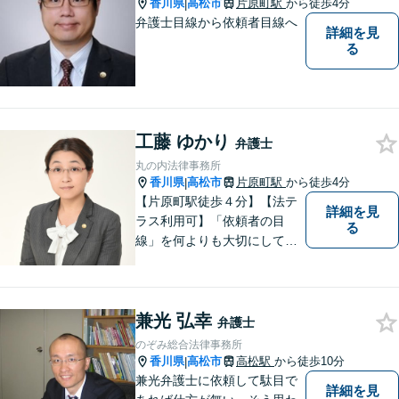
可能。まずはお気軽にご相談
香川県
高松市
片原町駅
から徒歩4分
|
ください。
弁護士目線から依頼者目線へ
詳細を見
る
工藤 ゆかり
弁護士
丸の内法律事務所
香川県
高松市
片原町駅
から徒歩4分
|
【片原町駅徒歩４分】【法テ
詳細を見
ラス利用可】「依頼者の目
る
線」を何よりも大切にしてい
きたいと考えています。依頼
者の目線に立って、依頼者に
寄り添い、依頼者に納得して
兼光 弘幸
頂ける事件解決を目指して参
弁護士
ります。【当日／夜間／休日
のぞみ総合法律事務所
対応可】お気軽にご相談くだ
香川県
高松市
高松駅
から徒歩10分
|
さい。
兼光弁護士に依頼して駄目で
詳細を見