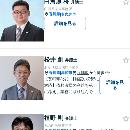
供します。
白河原 将
弁護士
白河原法律事務所
香川県
さぬき市
|
詳細を見る
松井 創
弁護士
あかり総合法律事務所
香川県
高松市
瓦町駅
から徒歩8分
|
【瓦町駅8分】【幅広い分野に
詳細を見
対応】依頼者様の利益を第一
る
に考え、業務に取り組んでお
ります。秘密厳守、親身な相
談、最適な解決策をご提案い
たします。離婚・借金・刑事
植野 剛
事件・交通事故・不動産問題
弁護士
など幅広く対応。即日対応も
丸の内法律事務所