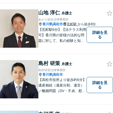
料」の相談を行っています！
まずはお気軽にご相談くださ
山地 淳仁
い！
弁護士
あかり総合法律事務所
香川県
高松市
瓦町駅
から徒歩8分
|
【瓦町駅6分】【法テラス利用
詳細を見
可】香川県の皆様の法的な問
る
題に対して、私の経験と知識
を活かし、最善の解決策をご
提案いたします。どんなお悩
みでもお気軽にご相談くださ
島村 研策
い。少しでもお役に立てるよ
弁護士
う全力でサポートいたしま
島村研策法律事務所
す。
香川県
高松市
|
【高松市役所より徒歩約5分】
詳細を見
遺産相続（遺産分割、遺言）
る
／離婚問題（DV・不貞、慰謝
料、財産分与）／不動産／刑
事弁護など取扱い。満足度の
高いリーガルサービスをご提