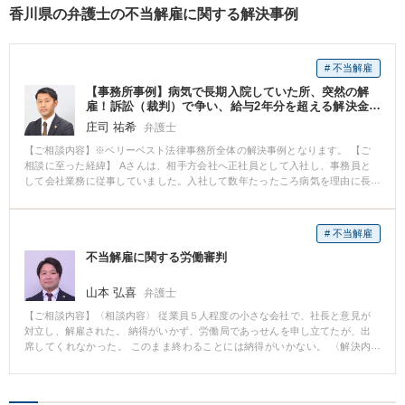
香川県の弁護士の不当解雇に関する解決事例
# 不当解雇
【事務所事例】病気で長期入院していた所、突然の解
雇！訴訟（裁判）で争い、給与2年分を超える解決金
を得た
庄司 祐希
弁護士
【ご相談内容】※ベリーベスト法律事務所全体の解決事例となります。 【ご
相談に至った経緯】 Aさんは、相手方会社へ正社員として入社し、事務員と
して会社業務に従事していました。入社して数年たったころ病気を理由に長
期入院をすることになりました。 会社にもその旨報告し、会社からも体調回
復に専念するようにと述べられていたのですが、ある日突然、会社から休職
期間満了を理由として退職手続をとられてしまいました。 Aさんとしては、
# 不当解雇
事前通告もなく突如一方的にそのような措置をとられたことに納得ができ
不当解雇に関する労働審判
ず、弊所へ相談に来られました。 【ご相談内容】 Aさんは、入院していた期
間中に会社から送られてきた書類や、これまでの経緯を簡単にまとめた資料
を持参し、相談に来られました。 相談では、これまでの就業状況、入院に至
山本 弘喜
弁護士
った経緯、入院当初及び入院中の会社の態様、退職手続が取られた際の出来
【ご相談内容】〈相談内容〉 従業員５人程度の小さな会社で、社長と意見が
事等を丁寧にお話いただけたので、弁護士としても頭の中でどういう事案で
対立し、解雇された。 納得がいかず、労働局であっせんを申し立てたが、出
あり、法的に何が問題になるかがスムーズに整理できました。 本件では、休
席してくれなかった。 このまま終わることには納得がいかない。 〈解決内
職期間の満了を理由に退職の手続きが取られましたが、会社から送られてき
容〉 弁護士から解雇が無効である旨の通知を入れたが、まともに対応しない
た資料を精査すると、そもそも会社側がとった退職処理には手続的に重大な
状況であった。 そのため、労働審判を申し立てた。 結果、裁判所からも解雇
問題があることや、入院期間中の会社側の対応に問題があることがわかり、
の理由はないため賃金を支払うべきだと促され、無事、解雇の無効を前提と
退職の有効性を争っていくことになりました。 【ベリーベストの対応とその