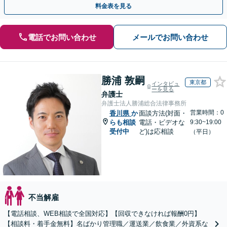
料金表を見る
電話でお問い合わせ
メールでお問い合わせ
勝浦 敦嗣
東京都
インタビュ
ーを見る
弁護士
弁護士法人勝浦総合法律事務所
営業時間：0
香川県
か
面談方法(対面・
らも相談
電話・ビデオな
9:30~19:00
受付中
ど)は応相談
（平日）
不当解雇
【電話相談、WEB相談で全国対応】【回収できなければ報酬0円】
【相談料・着手金無料】名ばかり管理職／運送業／飲食業／外資系な