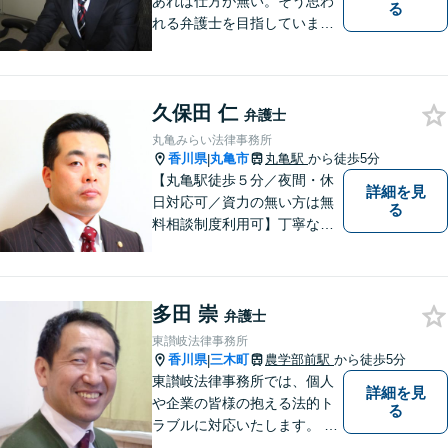
あれば仕方が無い。そう思わ
る
れる弁護士を目指していま
す。
久保田 仁
弁護士
丸亀みらい法律事務所
香川県
丸亀市
丸亀駅
から徒歩5分
|
【丸亀駅徒歩５分／夜間・休
詳細を見
日対応可／資力の無い方は無
る
料相談制度利用可】丁寧な対
応を心がけております。お気
軽にご相談ください。（相談
は事前に御予約願います）
多田 崇
弁護士
東讃岐法律事務所
香川県
三木町
農学部前駅
から徒歩5分
|
東讃岐法律事務所では、個人
詳細を見
や企業の皆様の抱える法的ト
る
ラブルに対応いたします。 高
松まで行くのは少し遠いとい