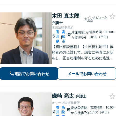
【個室完備】【瓦町駅10分】
木田 直太郎
インタビューを
見る
弁護士
木田法律事務所
香
高
片原町駅
か
営業時間：09:00~
川
松
|
18:00（平日）
ら徒歩8分
県
市
【初回相談無料】【土日祝対応可】依
頼者の方に対して、誠実に率直にお話
をし、正当な権利を守るために迅速に
問題解決に向けて尽力いたします。ベ
テラン弁護士のノウハウと、若手弁護
電話でお問い合わせ
メールでお問い合わせ
士のフットワークで、依頼者の方の多
様なニーズに応えます。
磯崎 亮太
弁護士
オリーブ法律事務所
香
高
栗林公園駅
営業時間：10:00~
川
松
|
17:00（平日）
から徒歩7分