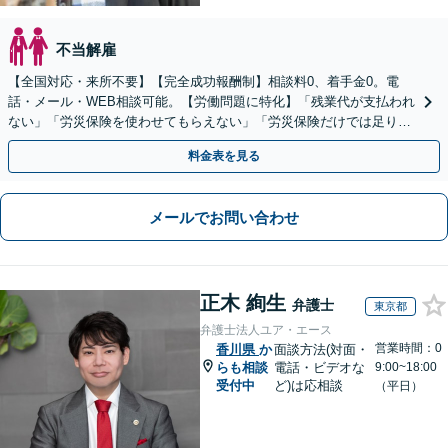
不当解雇
【全国対応・来所不要】【完全成功報酬制】相談料0、着手金0。電
話・メール・WEB相談可能。【労働問題に特化】「残業代が支払われ
ない」「労災保険を使わせてもらえない」「労災保険だけでは足りな
い。損害賠償請求したい」など労働問題はお任せを。
料金表を見る
メールでお問い合わせ
正木 絢生
弁護士
東京都
弁護士法人ユア・エース
営業時間：0
香川県
か
面談方法(対面・
らも相談
電話・ビデオな
9:00~18:00
受付中
ど)は応相談
（平日）