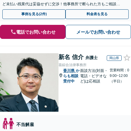
ど未払い残業代は妥協せずに交渉！他事務所で断られた方もご相談く
ださい。【解決事例が豊富】土曜日も電話受付しています
事例を見る(2件)
料金表を見る
電話でお問い合わせ
メールでお問い合わせ
新名 信介
弁護士
岡山県
葵綜合法律事務所
営業時間：0
香川県
か
面談方法(対面・
らも相談
電話・ビデオな
9:00~12:00
受付中
ど)は応相談
（平日）
不当解雇