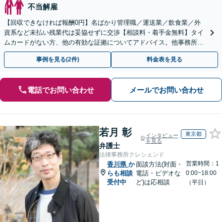
不当解雇
【回収できなければ報酬0円】名ばかり管理職／運送業／飲食業／外
資系など未払い残業代は妥協せずに交渉【相談料・着手金無料】タイ
ムカードがない方、他の有効な証拠についてアドバイス。他事務所で
断られた方もご相談ください。あなたの権利を守ります！
事例を見る(2件)
料金表を見る
電話でお問い合わせ
メールでお問い合わせ
若月 彰
東京都
インタビュー
を見る
弁護士
法律事務所クレシェンド
営業時間：1
香川県
か
面談方法(対面・
らも相談
電話・ビデオな
0:00~18:00
受付中
ど)は応相談
（平日）