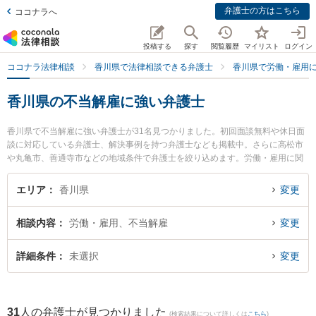
弁護士の方はこちら
ココナラへ
投稿する
探す
閲覧履歴
マイリスト
ログイン
ココナラ法律相談
香川県で法律相談できる弁護士
香川県で労働・雇用
香川県の不当解雇に強い弁護士
香川県で不当解雇に強い弁護士が31名見つかりました。初回面談無料や休日面
談に対応している弁護士、解決事例を持つ弁護士なども掲載中。さらに高松市
や丸亀市、善通寺市などの地域条件で弁護士を絞り込めます。労働・雇用に関
係する不当解雇や退職勧奨、内定取消等の細かな分野での絞り込み検索もでき
便利です。特にベリーベスト法律事務所 高松オフィスの庄司 祐希弁護士や弁護
エリア
香川県
変更
士法人山本・坪井綜合法律事務所 高松オフィスの山本 弘喜弁護士、なずな法律
事務所の諏訪 弦太弁護士のプロフィール情報や弁護士費用、強みなどが注目さ
相談内容
労働・雇用、不当解雇
変更
れています。『香川県で土日や夜間に発生した不当解雇のトラブルを今すぐに
弁護士に相談したい』『不当解雇のトラブル解決の実績豊富な近くの弁護士を
検索したい』『初回相談無料で不当解雇を法律相談できる香川県内の弁護士に
詳細条件
未選択
変更
相談予約したい』などでお困りの相談者さんにおすすめです。
31
人の弁護士が見つかりました
(検索結果について詳しくは
こちら
)