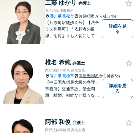
工藤 ゆかり
弁護士
丸の内法律事務所
香川県
高松市
片原町駅
から徒歩4分
|
【片原町駅徒歩４分】【法テ
詳細を見
ラス利用可】「依頼者の目
る
線」を何よりも大切にしてい
きたいと考えています。依頼
者の目線に立って、依頼者に
寄り添い、依頼者に納得して
椎名 希純
頂ける事件解決を目指して参
弁護士
ります。【当日／夜間／休日
岡野法律事務所 高松支店
対応可】お気軽にご相談くだ
香川県
高松市
高松築港駅
から徒歩6分
|
さい。
【中四国九州最大級の弁護士
詳細を見
事務所】交通事故、借金問
る
題、離婚、相続など様々な問
題について、「何度でも無
料」の相談を行っています！
まずはお気軽にご相談くださ
阿部 和俊
い！
弁護士
岡野法律事務所 高松支店