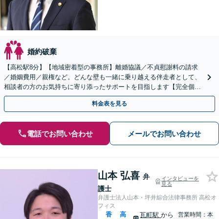
婚約破棄
【高松駅8分】【地域密着型の事務所】離婚協議／不貞慰謝料の請求
／婚姻費用／親権など。どんな壁も一緒に乗り越える伴走者として、
相談者の方のお気持ちに寄り添ったサポートを目指します【完全個室
でのご相談】
料金表を見る
電話でお問い合わせ
メールでお問い合わせ
山本 弘喜
弁
インタビューを
見る
護士
弁護士法人山本・坪井綜合法律事務所 高松オ
フィス
香
高
瓦町駅
から
営業時間：本