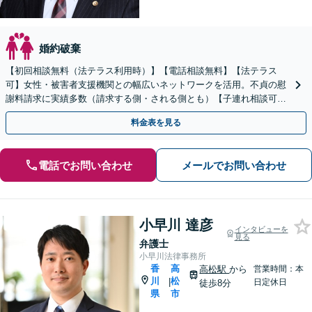
婚約破棄
【初回相談無料（法テラス利用時）】【電話相談無料】【法テラス
可】女性・被害者支援機関との幅広いネットワークを活用。不貞の慰
謝料請求に実績多数（請求する側・される側とも）【子連れ相談可】
【完全個室相談】【高松駅5分】
料金表を見る
電話でお問い合わせ
メールでお問い合わせ
小早川 達彦
インタビューを
見る
弁護士
小早川法律事務所
香
高
高松駅
から
営業時間：本
川
松
|
日定休日
徒歩8分
県
市