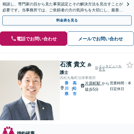
相談し、専門家の目から見た事実認定とその解決方法を見出すことが
必要です。当事務所では、ご依頼者の方の気持ちを大切にし、最善の
選択肢をご提案して、迅速・的確な問題解決を目指します。
料金表を見る
電話でお問い合わせ
メールでお問い合わせ
石濱 貴文
弁
インタビューを
見る
護士
高松丸亀町法律事務所
香
高
片原町駅
から
営業時間：本
川
松
|
日定休日
徒歩5分
県
市
婚約破棄