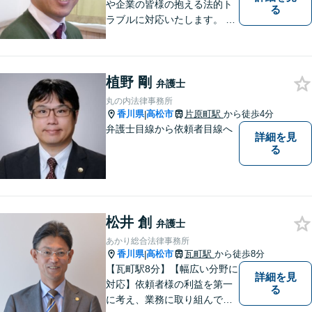
や企業の皆様の抱える法的ト
る
ラブルに対応いたします。 高
松まで行くのは少し遠いとい
う方は、当事務所をご利用く
ださい。
植野 剛
弁護士
丸の内法律事務所
香川県
高松市
片原町駅
から徒歩4分
|
弁護士目線から依頼者目線へ
詳細を見
る
松井 創
弁護士
あかり総合法律事務所
香川県
高松市
瓦町駅
から徒歩8分
|
【瓦町駅8分】【幅広い分野に
詳細を見
対応】依頼者様の利益を第一
る
に考え、業務に取り組んでお