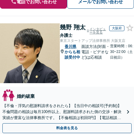
電話でお問い合わせ
メールでお問い合わせ
幾野 翔太
大阪府
インタビュ
ーを見る
弁護士
東京スタートアップ法律事務所 大阪支店
営業時間：06:
香川県
面談方法(対面・
からも相
電話・ビデオな
30~22:00（土
談受付中
ど)は応相談
日祝日）
婚約破棄
【不倫・浮気の慰謝料請求をされたら】【当日中の相談可(予約制)】
不倫問題の相談は毎月100件以上、慰謝料請求された側の交渉・解決
実績が豊富な法律事務所です。【不倫相談は初回0円】【電話相談で
ご契約まで対応可/来所不要】
料金表を見る