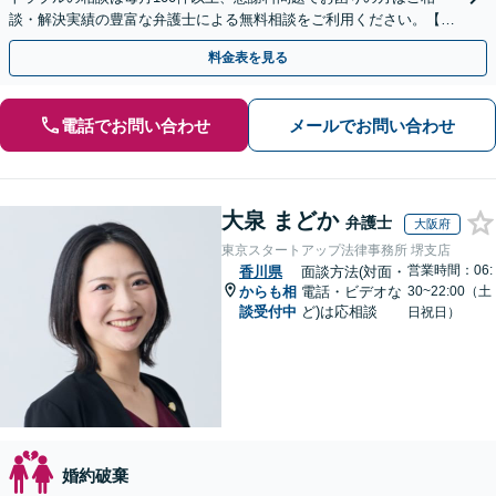
談・解決実績の豊富な弁護士による無料相談をご利用ください。【初
回相談０円(電話)】【全国対応】
料金表を見る
電話でお問い合わせ
メールでお問い合わせ
大泉 まどか
弁護士
大阪府
東京スタートアップ法律事務所 堺支店
営業時間：06:
香川県
面談方法(対面・
からも相
電話・ビデオな
30~22:00（土
談受付中
ど)は応相談
日祝日）
婚約破棄