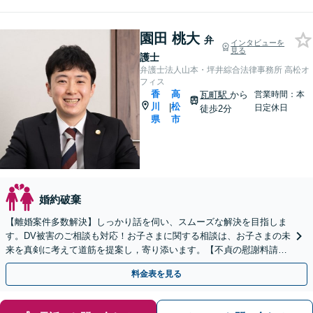
園田 桃大
弁
インタビューを
見る
護士
弁護士法人山本・坪井綜合法律事務所 高松オ
フィス
香
高
瓦町駅
から
営業時間：本
川
松
|
日定休日
徒歩2分
県
市
婚約破棄
【離婚案件多数解決】しっかり話を伺い、スムーズな解決を目指しま
す。DV被害のご相談も対応！お子さまに関する相談は、お子さまの未
来を真剣に考えて道筋を提案し，寄り添います。【不貞の慰謝料請
求】相手の動きを予測しながら最善の解決を模索します。
料金表を見る