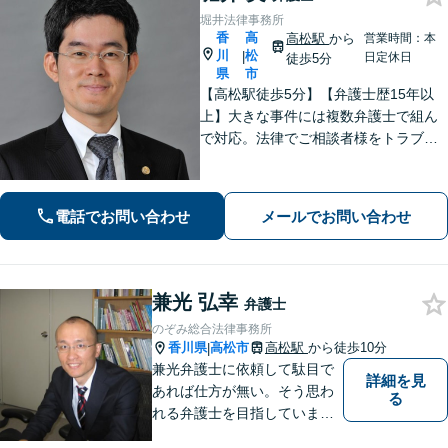
堀井法律事務所
香
高
高松駅
から
営業時間：本
川
松
|
日定休日
徒歩5分
県
市
【高松駅徒歩5分】【弁護士歴15年以
上】大きな事件には複数弁護士で組ん
で対応。法律でご相談者様をトラブル
から守ります。【夜間／休日にも対
応】【駐車場あり】法律の専門家・職
人として、誠心誠意ご対応します。お
電話でお問い合わせ
メールでお問い合わせ
気軽にご連絡ください。
兼光 弘幸
弁護士
のぞみ総合法律事務所
香川県
高松市
高松駅
から徒歩10分
|
兼光弁護士に依頼して駄目で
詳細を見
あれば仕方が無い。そう思わ
る
れる弁護士を目指していま
す。