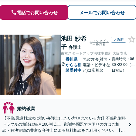
電話でお問い合わせ
メールでお問い合わせ
池田 紗希
大阪府
インタビュ
ーを見る
子
弁護士
東京スタートアップ法律事務所 大阪支店
営業時間：06:
香川県
面談方法(対面・
からも相
電話・ビデオな
30~22:00（土
談受付中
ど)は応相談
日祝日）
婚約破棄
【不倫/慰謝料請求に強い弁護士(したい方/されている方)】不倫慰謝料
トラブルの相談は毎月100件以上、慰謝料問題でお困りの方はご相
談・解決実績の豊富な弁護士による無料相談をご利用ください。【不