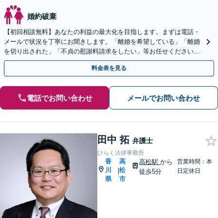
婚約破棄
【初回相談無料】あなたの利益の最大化を目指します。まずは電話・
メールで状況を丁寧にお聞きします。「離婚を希望している」「離婚
を切り出された」「不貞の慰謝料請求をしたい」等お任せください。
【リーズナブルな料金設定】
料金表を見る
電話でお問い合わせ
メールでお問い合わせ
田中 拓
弁護士
ひらく法律事務所
香
高
高松駅
から
営業時間：本
川
松
|
日定休日
徒歩5分
県
市