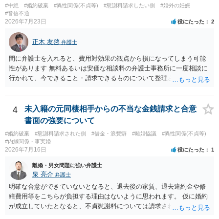
って、交際を終わらせるのがよいと思います。
#中絶
#婚約破棄
#異性関係(不貞等)
#慰謝料請求したい側
#婚外の妊娠
#音信不通
2026年7月23日
役にたった
2
正木 友啓
弁護士
間に弁護士を入れると、費用対効果の観点から損になってしまう可能
性があります 無料あるいは安価な相談料の弁護士事務所に一度相談に
行かれて、今できること・請求できるものについて整理されるのがよ
いかと思います
4
未入籍の元同棲相手からの不当な金銭請求と合意
書面の強要について
#婚約破棄
#慰謝料請求された側
#借金・浪費癖
#離婚協議
#異性関係(不貞等)
#内縁関係・事実婚
2026年7月16日
役にたった
1
離婚・男女問題に強い弁護士
泉 亮介
弁護士
明確な合意ができていないとなると、退去後の家賃、退去違約金や修
繕費用等をこちらが負担する理由はないように思われます。 仮に婚約
が成立していたとなると、不貞慰謝料については請求される可能性が
あるため検討しておく必要があるでしょう。 弁護士を立てる予定であ