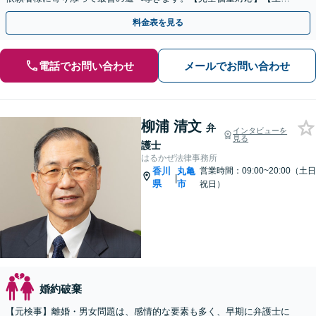
祝・夜間相談可】
料金表を見る
電話でお問い合わせ
メールでお問い合わせ
柳浦 清文
弁
インタビューを
見る
護士
はるかぜ法律事務所
香川
丸亀
営業時間：09:00~20:00（土日
|
県
市
祝日）
婚約破棄
【元検事】離婚・男女問題は、感情的な要素も多く、早期に弁護士に