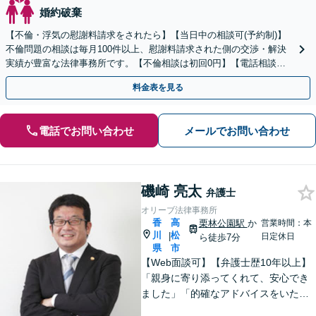
婚約破棄
【不倫・浮気の慰謝料請求をされたら】【当日中の相談可(予約制)】
不倫問題の相談は毎月100件以上、慰謝料請求された側の交渉・解決
実績が豊富な法律事務所です。【不倫相談は初回0円】【電話相談で
ご契約まで対応可/来所不要】
料金表を見る
電話でお問い合わせ
メールでお問い合わせ
磯崎 亮太
弁護士
オリーブ法律事務所
香
高
栗林公園駅
か
営業時間：本
川
松
|
日定休日
ら徒歩7分
県
市
【Web面談可】【弁護士歴10年以上】
「親身に寄り添ってくれて、安心でき
ました」「的確なアドバイスをいただ
けて、本当に助かりました」など、感