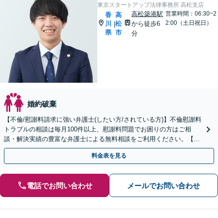
東京スタートアップ法律事務所 高松支店
高松築港駅
営業時間：06:30~2
香
高
2:00（土日祝日）
川
松
から徒歩6
|
県
市
分
婚約破棄
【不倫/慰謝料請求に強い弁護士(したい方/されている方)】不倫慰謝料
トラブルの相談は毎月100件以上、慰謝料問題でお困りの方はご相
談・解決実績の豊富な弁護士による無料相談をご利用ください。【不
倫相談は初回0円】【香川県全域対応】
料金表を見る
電話でお問い合わせ
メールでお問い合わせ