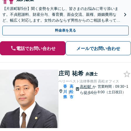
【片原町駅5分】聞く姿勢を大事にし、皆さまのお悩みに寄り添いま
す。不貞慰謝料、財産分与、養育費、面会交流、親権、婚姻費用な
ど、幅広く対応します。女性のみならず男性からのご相談も承ってお
ります【夜間・休日面談可】【完全個室】
料金表を見る
電話でお問い合わせ
メールでお問い合わせ
庄司 祐希
弁護士
ベリーベスト法律事務所 高松オフィス
香
高
高松駅
か
営業時間：09:30~1
川
松
|
8:00（土日祝日）
ら徒歩6分
県
市