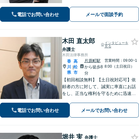
謝の声多数！共にお悩みを分かち合
い、解決の方針を考えてまいります
電話でお問い合わせ
メールで面談予約
【栗林公園駅7分／駐車場あり】
木田 直太郎
インタビューを
見る
弁護士
木田法律事務所
片原町駅
営業時間：09:00~1
香
高
8:00（土日祝日）
川
松
から徒歩8
|
県
市
分
【初回相談無料】【土日祝対応可】依
頼者の方に対して、誠実に率直にお話
をし、正当な権利を守るために迅速に
問題解決に向けて尽力いたします。ベ
テラン弁護士のノウハウと、若手弁護
電話でお問い合わせ
メールでお問い合わせ
士のフットワークで、依頼者の方の多
様なニーズに応えます。
堀井 実
弁護士