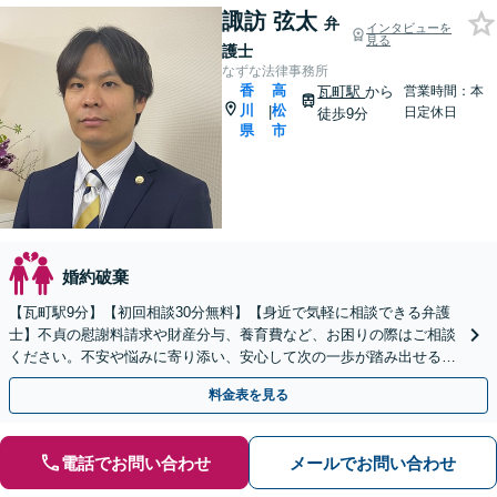
諏訪 弦太
弁
インタビューを
見る
護士
なずな法律事務所
香
高
瓦町駅
から
営業時間：本
川
松
|
日定休日
徒歩9分
県
市
婚約破棄
【瓦町駅9分】【初回相談30分無料】【身近で気軽に相談できる弁護
士】不貞の慰謝料請求や財産分与、養育費など、お困りの際はご相談
ください。不安や悩みに寄り添い、安心して次の一歩が踏み出せるよ
うサポートします。【電話相談可】【休日・夜間対応】
料金表を見る
電話でお問い合わせ
メールでお問い合わせ