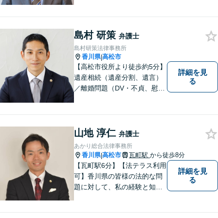
ります。秘密厳守、親身な相
談、最適な解決策をご提案い
たします。離婚・借金・刑事
島村 研策
事件・交通事故・不動産問題
弁護士
など幅広く対応。即日対応も
島村研策法律事務所
可能。まずはお気軽にご相談
香川県
高松市
|
ください。
【高松市役所より徒歩約5分】
詳細を見
遺産相続（遺産分割、遺言）
る
／離婚問題（DV・不貞、慰謝
料、財産分与）／不動産／刑
事弁護など取扱い。満足度の
高いリーガルサービスをご提
供します。
山地 淳仁
弁護士
あかり総合法律事務所
香川県
高松市
瓦町駅
から徒歩8分
|
【瓦町駅6分】【法テラス利用
詳細を見
可】香川県の皆様の法的な問
る
題に対して、私の経験と知識
を活かし、最善の解決策をご
提案いたします。どんなお悩