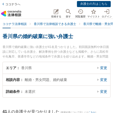
弁護士の方はこちら
ココナラへ
投稿する
探す
閲覧履歴
マイリスト
ログイン
ココナラ法律相談
香川県で法律相談できる弁護士
香川県で離婚・男女
香川県の婚約破棄に強い弁護士
香川県で婚約破棄に強い弁護士が41名見つかりました。初回面談無料や休日面
談に対応している弁護士、解決事例を持つ弁護士なども掲載中。さらに高松市
や丸亀市、善通寺市などの地域条件で弁護士を絞り込めます。離婚・男女問題
に関係する財産分与や養育費、親権等の細かな分野での絞り込み検索もでき便
利です。特によつば法律事務所の二川 伸也弁護士やいろは法律事務所の吉田 明
エリア
香川県
変更
央弁護士、小早川法律事務所の小早川 龍司弁護士のプロフィール情報や弁護士
費用、強みなどが注目されています。『香川県で土日や夜間に発生した婚約破
相談内容
離婚・男女問題、婚約破棄
変更
棄のトラブルを今すぐに弁護士に相談したい』『婚約破棄のトラブル解決の実
績豊富な近くの弁護士を検索したい』『初回相談無料で婚約破棄を法律相談で
きる香川県内の弁護士に相談予約したい』などでお困りの相談者さんにおすす
詳細条件
未選択
変更
めです。
41
人の弁護士が見つかりました
(検索結果について詳しくは
こちら
)