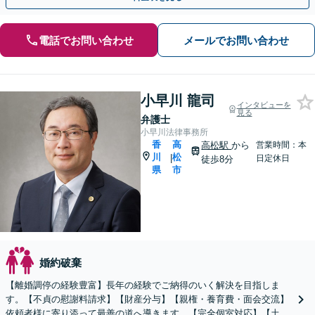
電話でお問い合わせ
メールでお問い合わせ
小早川 龍司
インタビューを
見る
弁護士
小早川法律事務所
香
高
高松駅
から
営業時間：本
川
松
|
日定休日
徒歩8分
県
市
婚約破棄
【離婚調停の経験豊富】長年の経験でご納得のいく解決を目指しま
す。【不貞の慰謝料請求】【財産分与】【親権・養育費・面会交流】
依頼者様に寄り添って最善の道へ導きます。【完全個室対応】【土日