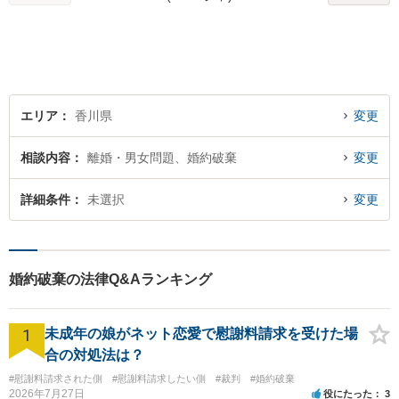
決のため、まずはお気軽にご
相談ください。
エリア
香川県
変更
相談内容
離婚・男女問題、婚約破棄
変更
詳細条件
未選択
変更
婚約破棄の法律Q&Aランキング
1
未成年の娘がネット恋愛で慰謝料請求を受けた場
合の対処法は？
#慰謝料請求された側
#慰謝料請求したい側
#裁判
#婚約破棄
2026年7月27日
役にたった
3