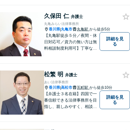
久保田 仁
弁護士
丸亀みらい法律事務所
香川県
丸亀市
丸亀駅
から徒歩5分
|
【丸亀駅徒歩５分／夜間・休
詳細を見
日対応可／資力の無い方は無
る
料相談制度利用可】丁寧な対
応を心がけております。お気
軽にご相談ください。（相談
は事前に御予約願います）
松繁 明
弁護士
あい法律事務所
香川県
高松市
瓦町駅
から徒歩10分
|
【弁護士３名在籍】四国で一
詳細を見
番信頼できる法律事務所を目
る
指し、親しみやすく、相談し
やすい環境を整えておりま
す。お気軽にご相談くださ
い。