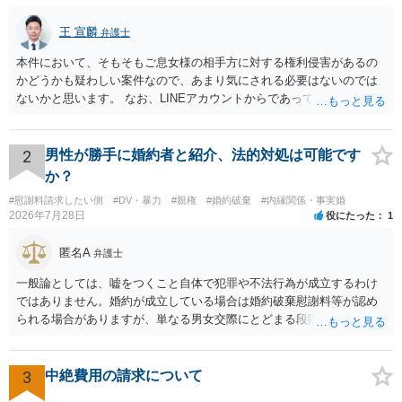
王 宣麟
弁護士
本件において、そもそもご息女様の相手方に対する権利侵害があるの
かどうかも疑わしい案件なので、あまり気にされる必要はないのでは
ないかと思います。 なお、LINEアカウントからであっても、そこに紐
づけられた電話番号の開示→携帯電話会社から氏名・住所が開示され
るパターンはありえるものの、本件のような精神的損害が発生したと
明確にいえないような案件において開示がなされる可能性も低いので
2
男性が勝手に婚約者と紹介、法的対処は可能です
はないかと推察します。
か？
#慰謝料請求したい側
#DV・暴力
#親権
#婚約破棄
#内縁関係・事実婚
2026年7月28日
役にたった
1
匿名A
弁護士
一般論としては、嘘をつくこと自体で犯罪や不法行為が成立するわけ
ではありません。婚約が成立している場合は婚約破棄慰謝料等が認め
られる場合がありますが、単なる男女交際にとどまる段階の場合、独
身偽装その他貞操権侵害事案は別として、信頼関係破壊行為について
慰謝料は生じないことが多いと思われます。 お怒りはごもっともです
が、仮に交際を進めたとしても後に相手を信頼できなくなる可能性が
3
中絶費用の請求について
高かったということですので、むしろ結婚しなくてよかったと割り切