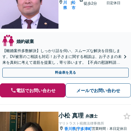
川
松
|
日定休日
徒歩2分
県
市
婚約破棄
【離婚案件多数解決】しっかり話を伺い、スムーズな解決を目指しま
す。DV被害のご相談も対応！お子さまに関する相談は、お子さまの未
来を真剣に考えて道筋を提案し，寄り添います。【不貞の慰謝料請
求】相手の動きを予測しながら最善の解決を模索します。
料金表を見る
電話でお問い合わせ
メールでお問い合わせ
小松 真理
弁護士
マリトラスト税務法律事務所
香川県
宇多津町
営業時間：本日定休日
|