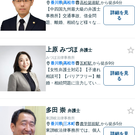
香川県
高松市
高松築港駅
から徒歩6分
|
【中四国九州最大級の弁護士
詳細を見
事務所】交通事故、借金問
る
題、離婚、相続など様々な問
題について、「何度でも無
料」の相談を行っています！
まずはお気軽にご相談くださ
上原 みづほ
い！
弁護士
みづほ法律事務所
香川県
高松市
瓦町駅
から徒歩9分
|
【女性弁護士対応】【子連れ
詳細を見
相談可】【バリアフリー】離
る
婚・相続問題に注力していま
す。女性弁護士をお探しの方
はお問い合わせください。
多田 崇
弁護士
東讃岐法律事務所
香川県
三木町
農学部前駅
から徒歩5分
|
東讃岐法律事務所では、個人
詳細を見