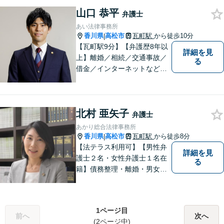
みでもお気軽にご相談くださ
山口 恭平
い。少しでもお役に立てるよ
弁護士
う全力でサポートいたしま
あい法律事務所
す。
香川県
高松市
瓦町駅
から徒歩10分
|
【瓦町駅9分】【弁護歴8年以
詳細を見
上】離婚／相続／交通事故／
る
借金／インターネットなど幅
広い分野に対応可能です！依
頼者様の抱えるお気持ちや状
況をしっかり把握した上で、
北村 亜矢子
皆様にとって最善の解決を模
弁護士
索します。まずはお気軽にご
あかり総合法律事務所
相談ください。
香川県
高松市
瓦町駅
から徒歩8分
|
【法テラス利用可】【男性弁
詳細を見
護士２名・女性弁護士１名在
る
籍】債務整理・離婚・男女問
題・相続・労働問題・企業法
務・犯罪被害者支援に注力。
丁寧な対応とわかりやすい説
1ページ目
明を心がけています。早期解
前へ
次へ
(2ページ中)