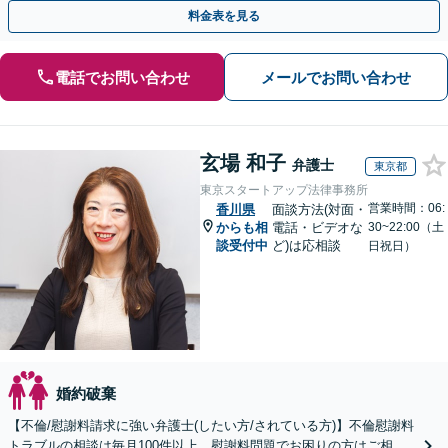
倫相談は初回0円】【全国対応】
料金表を見る
電話でお問い合わせ
メールでお問い合わせ
玄場 和子
弁護士
東京都
東京スタートアップ法律事務所
営業時間：06:
香川県
面談方法(対面・
からも相
電話・ビデオな
30~22:00（土
談受付中
ど)は応相談
日祝日）
婚約破棄
【不倫/慰謝料請求に強い弁護士(したい方/されている方)】不倫慰謝料
トラブルの相談は毎月100件以上、慰謝料問題でお困りの方はご相