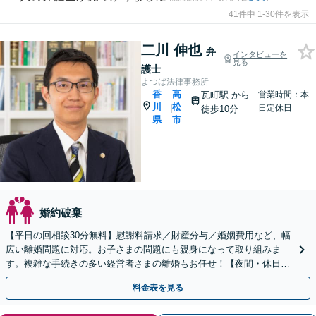
41件中 1-30件を表示
二川 伸也
弁
インタビューを
見る
護士
よつば法律事務所
香
高
瓦町駅
から
営業時間：本
川
松
|
日定休日
徒歩10分
県
市
婚約破棄
【平日の回相談30分無料】慰謝料請求／財産分与／婚姻費用など、幅
広い離婚問題に対応。お子さまの問題にも親身になって取り組みま
す。複雑な手続きの多い経営者さまの離婚もお任せ！【夜間・休日相
談可】【個室完備】【瓦町駅10分】
料金表を見る