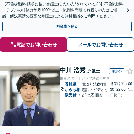
【不倫/慰謝料請求に強い弁護士(したい方/されている方)】不倫慰謝料
トラブルの相談は毎月100件以上、慰謝料問題でお困りの方はご相
談・解決実績の豊富な弁護士による無料相談をご利用ください。【不
倫相談は初回0円】【全国対応】
料金表を見る
電話でお問い合わせ
メールでお問い合わせ
中川 浩秀
弁護士
東京都
東京スタートアップ法律事務所
営業時間：06:
香川県
面談方法(対面・
からも相
電話・ビデオな
30~22:00（土
談受付中
ど)は応相談
日祝日）