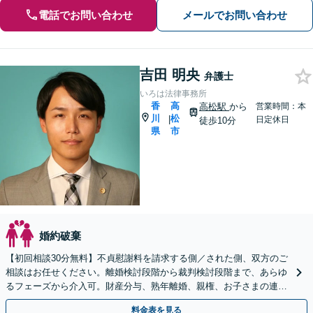
電話でお問い合わせ
メールでお問い合わせ
吉田 明央
弁護士
いろは法律事務所
香
高
高松駅
から
営業時間：本
川
松
|
日定休日
徒歩10分
県
市
婚約破棄
【初回相談30分無料】不貞慰謝料を請求する側／された側、双方のご
相談はお任せください。離婚検討段階から裁判検討段階まで、あらゆ
るフェーズから介入可。財産分与、熟年離婚、親権、お子さまの連れ
去りなど幅広いご相談に対応【弁護士歴10年以上】
料金表を見る