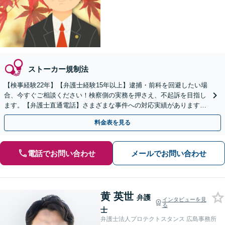
ストーカー規制法
【検事経験22年】【弁護士経験15年以上】逮捕・前科を回避したい場
合、今すぐご相談ください！検察側の実務を押さえ、不起訴を目指し
ます。【弁護士直通電話】さまざまな事件への対応実績があります。
【秘密厳守】【中電前電停から徒歩1分】
料金表を見る
電話でお問い合わせ
メールでお問い合わせ
黄 英世
弁護
インタビューを見
る
士
弁護士法人プロテクトスタンス 広島事務所