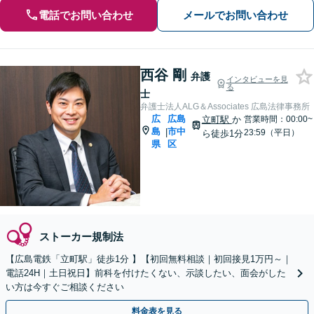
電話でお問い合わせ
メールでお問い合わせ
西谷 剛
弁護
インタビューを見
る
士
弁護士法人ALG＆Associates 広島法律事務所
広
広島
立町駅
か
営業時間：00:00~
島
市中
|
23:59（平日）
ら徒歩1分
県
区
ストーカー規制法
【広島電鉄「立町駅」徒歩1分 】【初回無料相談｜初回接見1万円～｜
電話24H｜土日祝日】前科を付けたくない、示談したい、面会がした
い方は今すぐご相談ください
料金表を見る