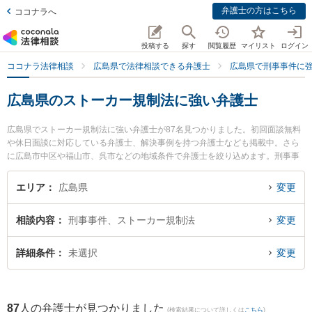
弁護士の方はこちら
ココナラへ
投稿する
探す
閲覧履歴
マイリスト
ログイン
ココナラ法律相談
広島県で法律相談できる弁護士
広島県で刑事事件に
広島県のストーカー規制法に強い弁護士
広島県でストーカー規制法に強い弁護士が87名見つかりました。初回面談無料
や休日面談に対応している弁護士、解決事例を持つ弁護士なども掲載中。さら
に広島市中区や福山市、呉市などの地域条件で弁護士を絞り込めます。刑事事
件に関係する加害者側や少年犯罪、再犯・前科あり等の細かな分野での絞り込
み検索もでき便利です。特に鳴戸法律事務所の井上 祐司弁護士や弁護士法人AL
エリア
広島県
変更
G＆Associates 広島法律事務所の西谷 剛弁護士、春田法律事務所 広島オフィス
の高橋 沙也加弁護士のプロフィール情報や弁護士費用、強みなどが注目されて
相談内容
刑事事件、ストーカー規制法
変更
います。『広島県で土日や夜間に発生したストーカー規制法のトラブルを今す
ぐに弁護士に相談したい』『ストーカー規制法のトラブル解決の実績豊富な近
くの弁護士を検索したい』『初回相談無料でストーカー規制法を法律相談でき
詳細条件
未選択
変更
る広島県内の弁護士に相談予約したい』などでお困りの相談者さんにおすすめ
です。
87
人の弁護士が見つかりました
(検索結果について詳しくは
こちら
)