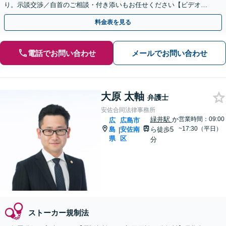
り。示談交渉／自首のご相談・付き添いもお任せください【ビデオ面
談可】【初回相談無料】
料金表を見る
電話でお問い合わせ
メールでお問い合わせ
大原 太軸
弁護士
安佐合同法律事務所
緑井駅
か
営業時間：09:00
広
広島市
~17:30（平日）
島
安佐南
ら徒歩5
|
県
区
分
ストーカー規制法