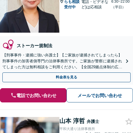
らも相談
電話・ビデオな
6:30~22:00
受付中
ど)は応相談
（平日）
ストーカー規制法
【刑事事件・逮捕に強い弁護士】【ご家族が逮捕されてしまったら】
刑事事件の加害者側専門の法律事務所です。ご家族が警察に逮捕され
てしまった方は無料相談をご利用ください。【全国29拠点体制の広域
対応】【弁護士待機中/当日中の電話相談可(予約制)】
料金表を見る
電話でお問い合わせ
メールでお問い合わせ
山本 淳哲
弁護士
平和大通り法律事務所