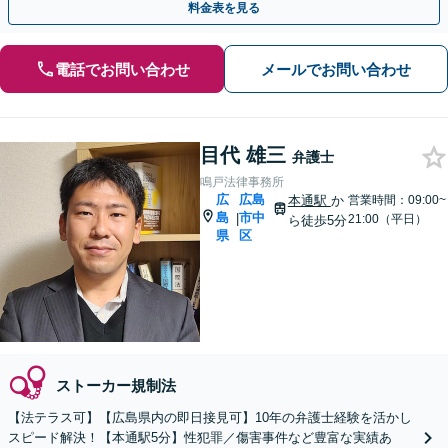
料金表を見る
電話でお問い合わせ
メールでお問い合わせ
目代 雄三
弁護士
鳴戸法律事務所
広
広島
本通駅
か
営業時間：09:00~
島
市中
|
21:00（平日）
ら徒歩5分
県
区
ストーカー規制法
【法テラス可】【広島県内の即日接見可】10年の弁護士経験を活かし
スピード解決！【本通駅5分】性犯罪／傷害事件など豊富な実績あ