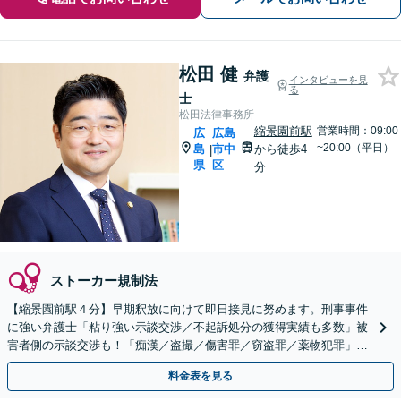
松田 健
弁護
インタビューを見
る
士
松田法律事務所
縮景園前駅
営業時間：09:00
広
広島
~20:00（平日）
島
市中
から徒歩4
|
県
区
分
ストーカー規制法
【縮景園前駅４分】早期釈放に向けて即日接見に努めます。刑事事件
に強い弁護士「粘り強い示談交渉／不起訴処分の獲得実績も多数」被
害者側の示談交渉も！「痴漢／盗撮／傷害罪／窃盗罪／薬物犯罪」
【休日・夜間相談】【裁判員裁判の経験あり】
料金表を見る