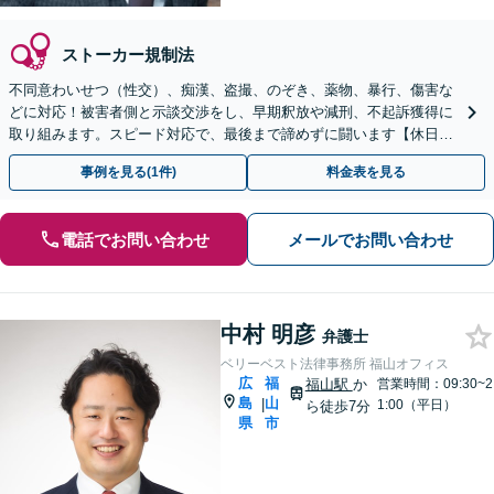
ストーカー規制法
不同意わいせつ（性交）、痴漢、盗撮、のぞき、薬物、暴行、傷害な
どに対応！被害者側と示談交渉をし、早期釈放や減刑、不起訴獲得に
取り組みます。スピード対応で、最後まで諦めずに闘います【休日・
夜間対応】【女学院前駅1分】【弁護士歴15年以上】
事例を見る(1件)
料金表を見る
電話でお問い合わせ
メールでお問い合わせ
中村 明彦
弁護士
ベリーベスト法律事務所 福山オフィス
広
福
福山駅
か
営業時間：09:30~2
島
山
|
1:00（平日）
ら徒歩7分
県
市