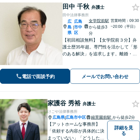
田中 千秋
弁護士
田中法律事務所
女学院前駅
営業時間：09:30
広
広島
~20:00（平日）
島
市中
から徒歩3
|
県
区
分
【初回相談無料】【女学院前３分】弁
護士歴35年超。専門性を活かして「形
のある解決」を追求します。離婚・債
務整理・不動産・相続・企業法務な
ど、個人・法人ともに実績豊富です。
話しやすい弁護士に是非ご相談くださ
電話で面談予約
メールでお問い合わせ
い。（合同庁舎内郵便局近く）
家護谷 秀裕
弁護士
けごや法律事務所
広島県
広島市中区
縮景園前駅
から徒歩2分
|
【アットホームな事務所】
詳細を見
「依頼する内容が具体的に決
る
まっていない」「どうしたら