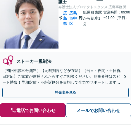
護士
弁護士法人プロテクトスタンス 広島事務所
紙屋町東駅
営業時間：09:00
広
広島
~21:00（平日）
島
市中
から徒歩1
|
県
区
分
ストーカー規制法
【初回相談30分無料】【元裁判官などが在籍】【当日・夜間・土日祝
日対応】ご家族が逮捕されたらすぐご相談ください。刑事弁護はスピ
ード勝負！早期釈放・不起訴処分を目指して全力でサポートします。
【スピード対応】
料金表を見る
電話でお問い合わせ
メールでお問い合わせ