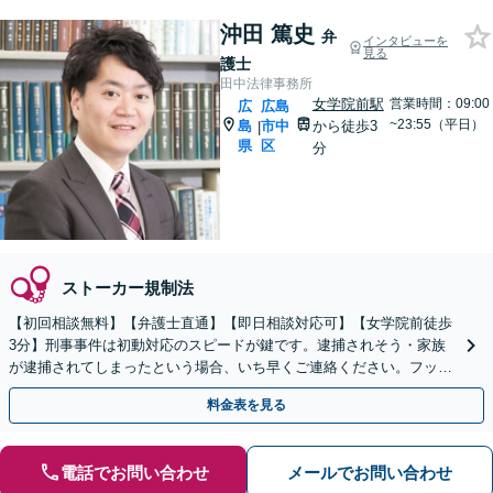
沖田 篤史
弁
インタビューを
見る
護士
田中法律事務所
女学院前駅
営業時間：09:00
広
広島
~23:55（平日）
島
市中
から徒歩3
|
県
区
分
ストーカー規制法
【初回相談無料】【弁護士直通】【即日相談対応可】【女学院前徒歩
3分】刑事事件は初動対応のスピードが鍵です。逮捕されそう・家族
が逮捕されてしまったという場合、いち早くご連絡ください。フット
ワークを活かして迅速に対応します。
料金表を見る
電話でお問い合わせ
メールでお問い合わせ