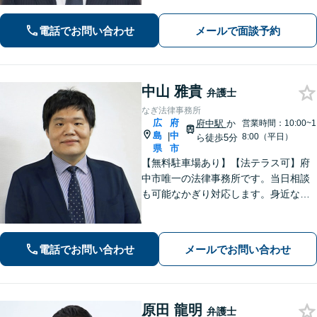
者さまのお悩みはご相談ください。経
験を活かした的確な対応で、企業の発
電話でお問い合わせ
メールで面談予約
展と経営をサポート。顧問契約もお任
せください
中山 雅貴
弁護士
なぎ法律事務所
広
府
府中駅
か
営業時間：10:00~1
島
中
|
8:00（平日）
ら徒歩5分
県
市
【無料駐車場あり】【法テラス可】府
中市唯一の法律事務所です。当日相談
も可能なかぎり対応します。身近な相
談相手として親身にご相談に乗りま
す。相続・離婚・借金など、お困りご
とがありましたら、まずはお気軽にご
電話でお問い合わせ
メールでお問い合わせ
相談ください。【出張相談に対応】
【秘密厳守】
原田 龍明
弁護士