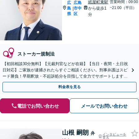
紙屋町東駅
営業時間：09:00
広
広島
~21:00（平日）
島
市中
から徒歩1
|
県
区
分
ストーカー規制法
【初回相談30分無料】【元裁判官などが在籍】【当日・夜間・土日祝
日対応】ご家族が逮捕されたらすぐご相談ください。刑事弁護はスピ
ード勝負！早期釈放・不起訴処分を目指して全力でサポートします。
【スピード対応】
料金表を見る
電話でお問い合わせ
メールでお問い合わせ
山根 嗣朗
弁
インタビューを
見る