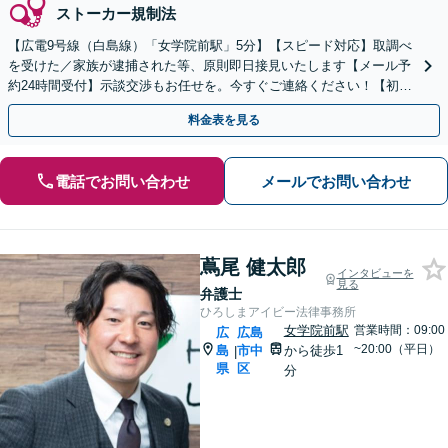
ストーカー規制法
【広電9号線（白島線）「女学院前駅」5分】【スピード対応】取調べ
を受けた／家族が逮捕された等、原則即日接見いたします【メール予
約24時間受付】示談交渉もお任せを。今すぐご連絡ください！【初回
相談無料】【休日・夜間対応可】
料金表を見る
電話でお問い合わせ
メールでお問い合わせ
蔦尾 健太郎
インタビューを
見る
弁護士
ひろしまアイビー法律事務所
女学院前駅
営業時間：09:00
広
広島
~20:00（平日）
島
市中
から徒歩1
|
県
区
分