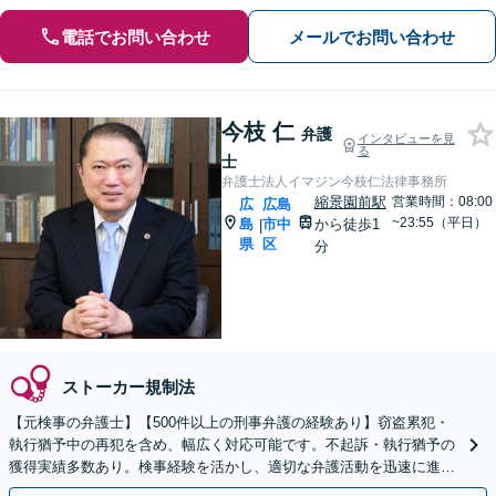
電話でお問い合わせ
メールでお問い合わせ
今枝 仁
弁護
インタビューを見
る
士
弁護士法人イマジン今枝仁法律事務所
縮景園前駅
営業時間：08:00
広
広島
~23:55（平日）
島
市中
から徒歩1
|
県
区
分
ストーカー規制法
【元検事の弁護士】【500件以上の刑事弁護の経験あり】窃盗累犯・
執行猶予中の再犯を含め、幅広く対応可能です。不起訴・執行猶予の
獲得実績多数あり。検事経験を活かし、適切な弁護活動を迅速に進め
てまいります【初回相談無料】【土日祝相談可】