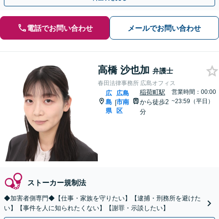
電話でお問い合わせ
メールでお問い合わせ
高橋 沙也加
弁護士
春田法律事務所 広島オフィス
稲荷町駅
営業時間：00:00
広
広島
~23:59（平日）
島
市南
から徒歩2
|
県
区
分
ストーカー規制法
◆加害者側専門◆【仕事・家族を守りたい】【逮捕・刑務所を避けた
い】【事件を人に知られたくない】【謝罪・示談したい】