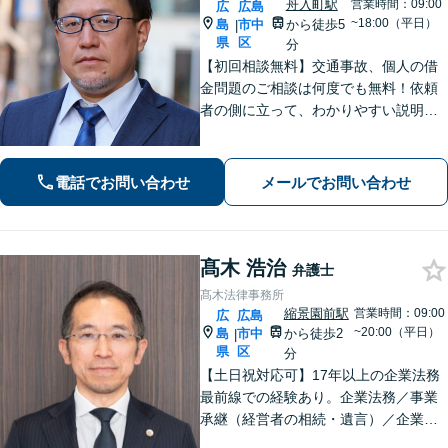
舟入町駅
営業時間：09:00
広
広島
~18:00（平日）
島
市中
から徒歩5
|
県
区
分
【初回相談無料】交通事故、個人の借
金問題のご相談は何度でも無料！依頼
者の側に立って、わかりやすい説明を
心がけます。一番頼れる弁護士を目指
します【元エンジニアの弁護士】お気
軽にご相談ください【WEB面談可】
電話でお問い合わせ
メールでお問い合わせ
【広島電鉄舟入町駅・土橋駅徒歩5分】
髙木 浩治
弁護士
髙木法律事務所
縮景園前駅
営業時間：09:00
広
広島
~20:00（平日）
島
市中
から徒歩2
|
県
区
分
【土日祝対応可】17年以上の企業法務
最前線での経験あり。企業法務／事業
承継（経営者の相続・遺言）／企業の
労務問題や債権回収など、企業・経営