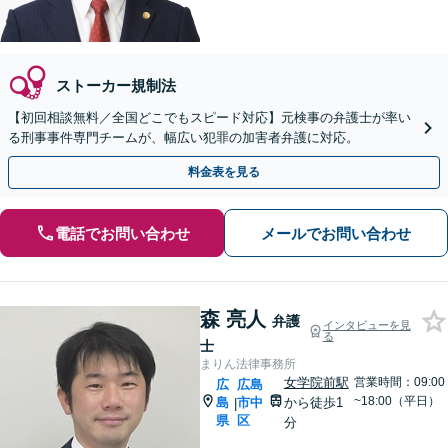
ストーカー規制法
【初回相談無料／全国どこでもスピード対応】元検事の弁護士が率い
る刑事事件専門チームが、幅広い犯罪の加害者弁護に対応。
料金表を見る
電話でお問い合わせ
メールでお問い合わせ
森 亮人
弁護
インタビューを見
る
士
まりん法律事務所
女学院前駅
営業時間：09:00
広
広島
~18:00（平日）
島
市中
から徒歩1
|
県
区
分