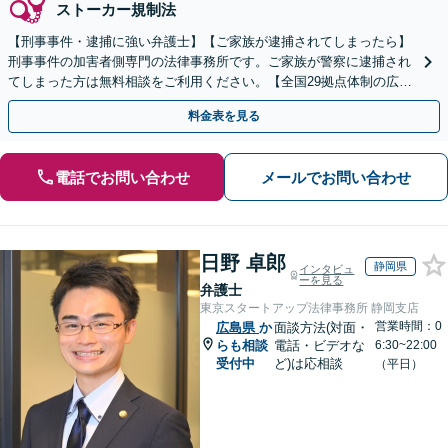
ストーカー規制法
【刑事事件・逮捕に強い弁護士】【ご家族が逮捕されてしまったら】
刑事事件の加害者側専門の法律事務所です。ご家族が警察に逮捕され
てしまった方は無料相談をご利用ください。【全国29拠点体制の広域
対応】【弁護士待機中/当日中の電話相談可(予約制)】
料金表を見る
電話でお問い合わせ
メールでお問い合わせ
日野 卓郎
静岡県
インタビュ
ーを見る
弁護士
東京スタートアップ法律事務所 静岡支店
営業時間：0
広島県
か
面談方法(対面・
らも相談
電話・ビデオな
6:30~22:00
受付中
ど)は応相談
（平日）