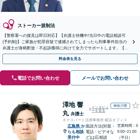
ストーカー規制法
【警察署への接見は即日対応】【弁護士待機中/当日中の電話相談可
(予約制)】ご家族が犯罪容疑で逮捕されてしまったら刑事事件担当の
弁護士が身柄釈放・不起訴獲得に向けて全力でサポートします。【毎
月100名以上の相談実績】【全国対応】
料金表を見る
電話でお問い合わせ
メールでお問い合わせ
澤地 響
神奈川県
インタビュ
ーを見る
丸
弁護士
ネクスパート法律事務所 横浜オフィス
営業時間：0
広島県
か
面談方法(対面・
らも相談
電話・ビデオな
9:00~21:00
受付中
ど)は応相談
（平日）