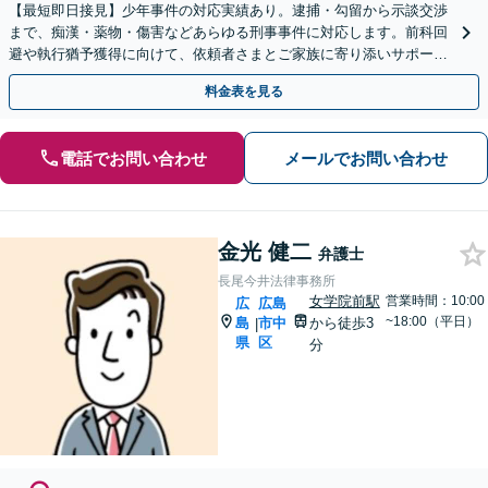
【最短即日接見】少年事件の対応実績あり。逮捕・勾留から示談交渉
まで、痴漢・薬物・傷害などあらゆる刑事事件に対応します。前科回
避や執行猶予獲得に向けて、依頼者さまとご家族に寄り添いサポート
いたします【猿猴橋町駅2分】
料金表を見る
電話でお問い合わせ
メールでお問い合わせ
金光 健二
弁護士
長尾今井法律事務所
女学院前駅
営業時間：10:00
広
広島
~18:00（平日）
島
市中
から徒歩3
|
県
区
分