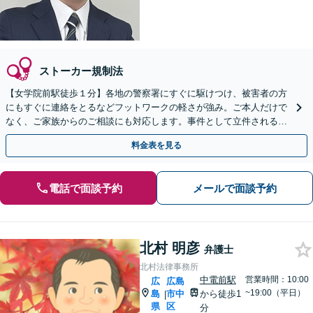
ストーカー規制法
【女学院前駅徒歩１分】各地の警察署にすぐに駆けつけ、被害者の方
にもすぐに連絡をとるなどフットワークの軽さが強み。ご本人だけで
なく、ご家族からのご相談にも対応します。事件として立件される前
のご相談にも対応できます。
料金表を見る
電話で面談予約
メールで面談予約
北村 明彦
弁護士
北村法律事務所
中電前駅
営業時間：10:00
広
広島
~19:00（平日）
島
市中
から徒歩1
|
県
区
分