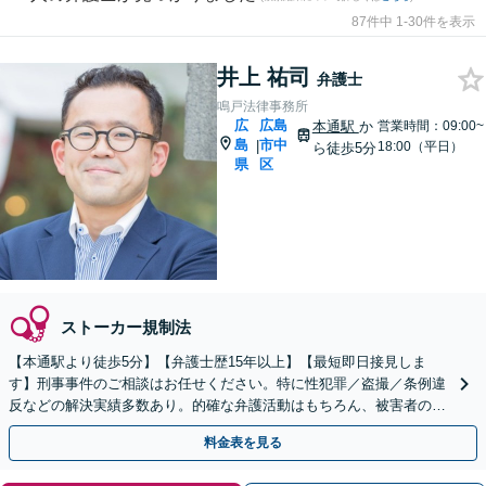
87件中 1-30件を表示
井上 祐司
弁護士
鳴戸法律事務所
広
広島
本通駅
か
営業時間：09:00~
島
市中
|
18:00（平日）
ら徒歩5分
県
区
ストーカー規制法
【本通駅より徒歩5分】【弁護士歴15年以上】【最短即日接見しま
す】刑事事件のご相談はお任せください。特に性犯罪／盗撮／条例違
反などの解決実績多数あり。的確な弁護活動はもちろん、被害者の方
との示談交渉もお任せください【土日・祝日対応可】
料金表を見る