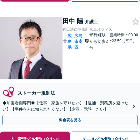
田中 陽
弁護士
春田法律事務所 広島オフィス
稲荷町駅
営業時間：00:00
広
広島
~23:59（平日）
島
市南
から徒歩2
|
県
区
分
ストーカー規制法
◆加害者側専門◆【仕事・家族を守りたい】【逮捕・刑務所を避けた
い】【事件を人に知られたくない】【謝罪・示談したい】
料金表を見る
電話でお問い合わせ
メールでお問い合わせ