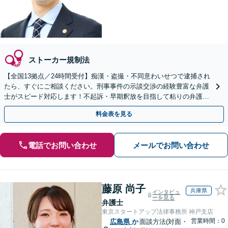
ストーカー規制法
【全国13拠点／24時間受付】痴漢・盗撮・不同意わいせつで逮捕され
たら、すぐにご相談ください。刑事事件の示談交渉の経験豊富な弁護
士がスピード対応します！不起訴・早期釈放を目指して粘りの弁護活
動を行います。
料金表を見る
電話でお問い合わせ
メールでお問い合わせ
藤原 尚子
兵庫県
インタビュ
ーを見る
弁護士
東京スタートアップ法律事務所 神戸支店
営業時間：0
広島県
か
面談方法(対面・