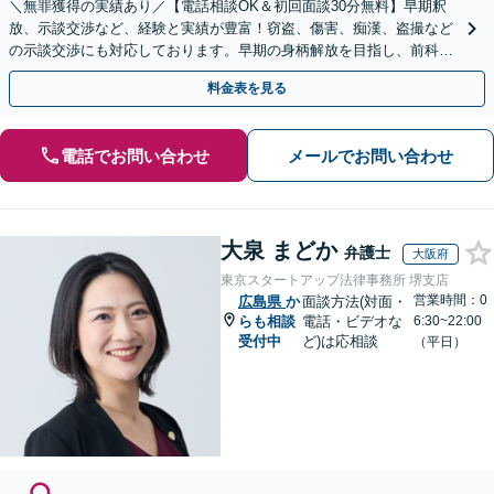
＼無罪獲得の実績あり／【電話相談OK＆初回面談30分無料】早期釈
放、示談交渉など、経験と実績が豊富！窃盗、傷害、痴漢、盗撮など
の示談交渉にも対応しております。早期の身柄解放を目指し、前科の
回避に向けて尽力します【法テラス利用可】
料金表を見る
電話でお問い合わせ
メールでお問い合わせ
大泉 まどか
弁護士
大阪府
東京スタートアップ法律事務所 堺支店
営業時間：0
広島県
か
面談方法(対面・
らも相談
電話・ビデオな
6:30~22:00
受付中
ど)は応相談
（平日）