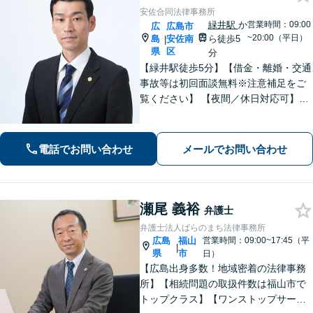
安佐合同法律事務所
緑井駅
か
営業時間：09:00
広
広島市
~20:00（平日）
島
安佐南
ら徒歩5
|
県
区
分
【緑井駅徒歩5分】【借金・離婚・交通
事故等は初回面談無料※注意補足をご
覧ください】 【夜間／休日対応可】丁
寧なヒアリング／アドバイスでご相談
者様の利益を全力で守ります。あなた
を第一に考えたパートナー弁護士に。
電話でお問い合わせ
メールでお問い合わせ
早めのご相談が有利な解決の鍵です。
瀬尾 義裕
弁護士
弁護士法人ばらのまち法律事務所
広島
福山
営業時間：09:00~17:45（平
|
県
市
日）
【広島出身多数！地域密着の法律事務
所】【相続問題の取扱件数は福山市で
トップクラス】【ワンストップサービ