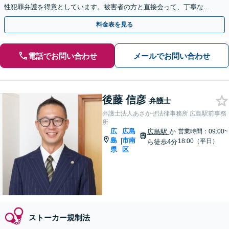
性犯罪弁護を得意としています。被害者の方と直接会って、丁寧な示
談交渉。少年犯罪／違法薬物／詐欺事件にも対応。
料金表を見る
電話でお問い合わせ
メールでお問い合わせ
後藤 信彦
弁護士
弁護士法人あさかぜ法律事務所 広島駅前事務
所
広
広島
広島駅
か
営業時間：09:00~
島
市南
|
18:00（平日）
ら徒歩4分
県
区
ストーカー規制法