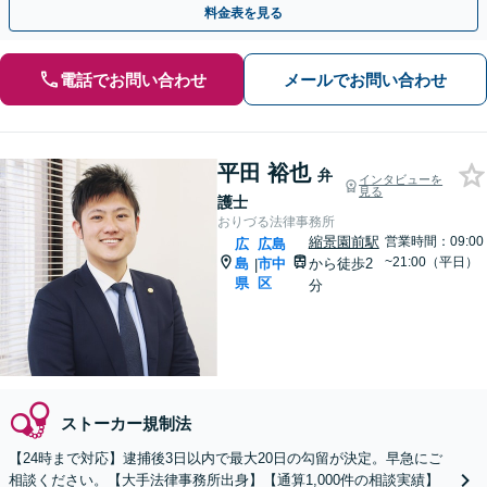
料金表を見る
電話でお問い合わせ
メールでお問い合わせ
平田 裕也
弁
インタビューを
見る
護士
おりづる法律事務所
縮景園前駅
営業時間：09:00
広
広島
~21:00（平日）
島
市中
から徒歩2
|
県
区
分
ストーカー規制法
【24時まで対応】逮捕後3日以内で最大20日の勾留が決定。早急にご
相談ください。【大手法律事務所出身】【通算1,000件の相談実績】