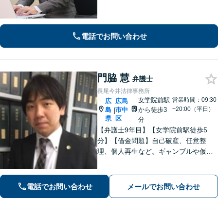
ス】税理士、司法書士、社会保険労務
士、土地家屋調査士など各士業との緊
密な連携体制「企業法務、民事家事、
遺言・相続、債務整理など、幅広い分
電話でお問い合わせ
野に対応」
門脇 慧
弁護士
長尾今井法律事務所
女学院前駅
営業時間：09:30
広
広島
~20:00（平日）
島
市中
から徒歩3
|
県
区
分
【弁護士9年目】【女学院前駅徒歩5
分】【借金問題】自己破産、任意整
理、個人再生など。ギャンブルや仮想
通貨で破産した場合もご相談ください
【交通事故】後遺症の認定、賠償金額
などご相談ください【夜間土日祝相談
電話でお問い合わせ
メールでお問い合わせ
可】【初回相談無料】【Zoom面談可】