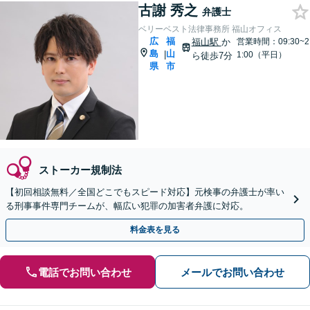
古謝 秀之
弁護士
ベリーベスト法律事務所 福山オフィス
広
福
福山駅
か
営業時間：09:30~2
島
山
|
1:00（平日）
ら徒歩7分
県
市
ストーカー規制法
【初回相談無料／全国どこでもスピード対応】元検事の弁護士が率い
る刑事事件専門チームが、幅広い犯罪の加害者弁護に対応。
料金表を見る
電話でお問い合わせ
メールでお問い合わせ