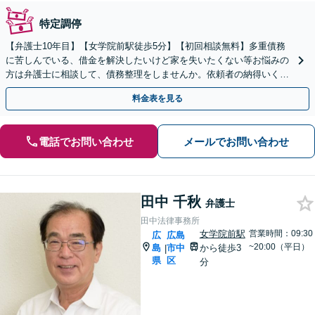
特定調停
【弁護士10年目】【女学院前駅徒歩5分】【初回相談無料】多重債務
に苦しんでいる、借金を解決したいけど家を失いたくない等お悩みの
方は弁護士に相談して、債務整理をしませんか。依頼者の納得いく解
決をします【夜間土日祝対応可能】【Zoom面談可能】
料金表を見る
電話でお問い合わせ
メールでお問い合わせ
田中 千秋
弁護士
田中法律事務所
女学院前駅
営業時間：09:30
広
広島
~20:00（平日）
島
市中
から徒歩3
|
県
区
分