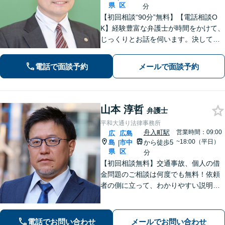
県
区
分
【初回相談“90分”無料】【電話相談O
K】経験豊富な弁護士が時間をかけて、
じっくりとお話を伺います。決して怒
ることなく、「辛い・悲しい・悔し
い」お気持ちに寄り添います。皆さま
電話で面談予約
メールで面談予約
の未来を明るくするために、誠心誠意
対応します【紙屋町東駅1分】
山本 淳哲
弁護士
平和大通り法律事務所
舟入町駅
営業時間：09:00
広
広島
~18:00（平日）
島
市中
から徒歩5
|
県
区
分
【初回相談無料】交通事故、個人の借
金問題のご相談は何度でも無料！依頼
者の側に立って、わかりやすい説明を
心がけます。一番頼れる弁護士を目指
します【元エンジニアの弁護士】お気
軽にご相談ください【WEB面談可】
電話でお問い合わせ
メールでお問い合わせ