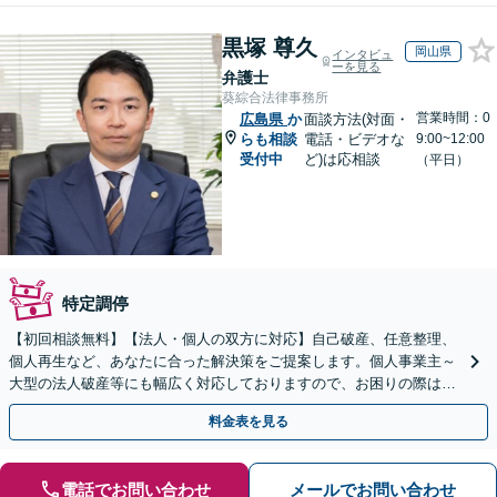
黒塚 尊久
岡山県
インタビュ
ーを見る
弁護士
葵綜合法律事務所
営業時間：0
広島県
か
面談方法(対面・
らも相談
電話・ビデオな
9:00~12:00
受付中
ど)は応相談
（平日）
特定調停
【初回相談無料】【法人・個人の双方に対応】自己破産、任意整理、
個人再生など、あなたに合った解決策をご提案します。個人事業主～
大型の法人破産等にも幅広く対応しておりますので、お困りの際はご
相談ください。新たなスタートを丁寧に支援いたします。
料金表を見る
電話でお問い合わせ
メールでお問い合わせ