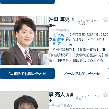
【広島電鉄舟入町駅・土橋駅徒歩5分】
沖田 篤史
弁
インタビューを
見る
護士
田中法律事務所
女学院前駅
営業時間：09:00
広
広島
~23:55（平日）
島
市中
から徒歩3
|
県
区
分
【初回相談無料】【弁護士直通】【即
日相談対応可】【女学院前徒歩3分】離
婚・刑事事件・相続をはじめとする身
近な問題について、法律面にとどまら
ない真の問題解決を目指して誠実かつ
電話でお問い合わせ
メールでお問い合わせ
迅速な対応を致します。是非、お気軽
にご相談ください。
森 亮人
弁護
インタビューを見
る
士
まりん法律事務所