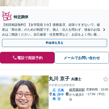
特定調停
【初回相談無料】【女学院前３分】債務返済、頑張りすぎないで。破
産は「再出発」のための制度です。個人・法人を問わず、借金のお悩
みはご相談ください。自己破産・任意整理など、お話をよく伺い最良
の解決を目指します。（合同庁舎内郵便局近く）
料金表を見る
電話で面談予約
メールでお問い合わせ
丸川 京子
弁護士
木村要治法律事務所
縮景園前駅
営業時間：10:00
広
広島
~17:00（平日）
島
市中
から徒歩3
|
県
区
分