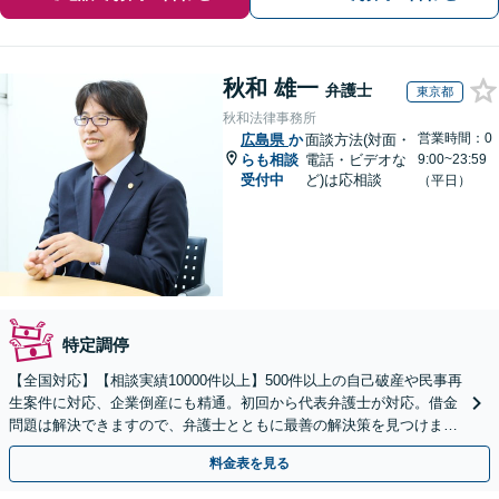
秋和 雄一
弁護士
東京都
秋和法律事務所
営業時間：0
広島県
か
面談方法(対面・
らも相談
電話・ビデオな
9:00~23:59
受付中
ど)は応相談
（平日）
特定調停
【全国対応】【相談実績10000件以上】500件以上の自己破産や民事再
生案件に対応、企業倒産にも精通。初回から代表弁護士が対応。借金
問題は解決できますので、弁護士とともに最善の解決策を見つけまし
ょう【初回相談無料】【法テラス利用可】
料金表を見る