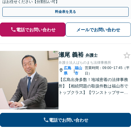
はお任せください【分割払い可】
料金表を見る
電話でお問い合わせ
メールでお問い合わせ
瀬尾 義裕
弁護士
弁護士法人ばらのまち法律事務所
広島
福山
営業時間：09:00~17:45（平
|
県
市
日）
【広島出身多数！地域密着の法律事務
所】【相続問題の取扱件数は福山市で
トップクラス】【ワンストップサービ
ス】税理士、司法書士、社会保険労務
士、土地家屋調査士など各士業との緊
密な連携体制「企業法務、民事家事、
遺言・相続、債務整理など、幅広い分
電話でお問い合わせ
野に対応」