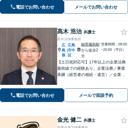
実績が豊富」「不動産：不動産を相続
電話でお問い合わせ
メールでお問い合わせ
すべきか、放棄すべきか冷静に判断で
きるようサポートいたします」【広島
駅４分】
髙木 浩治
弁護士
髙木法律事務所
縮景園前駅
営業時間：09:00
広
広島
~20:00（平日）
島
市中
から徒歩2
|
県
区
分
【土日祝対応可】17年以上の企業法務
最前線での経験あり。企業法務／事業
承継（経営者の相続・遺言）／企業の
労務問題や債権回収など、企業・経営
者さまのお悩みはご相談ください。経
験を活かした的確な対応で、企業の発
電話でお問い合わせ
メールで面談予約
展と経営をサポート。顧問契約もお任
せください
金光 健二
弁護士
長尾今井法律事務所