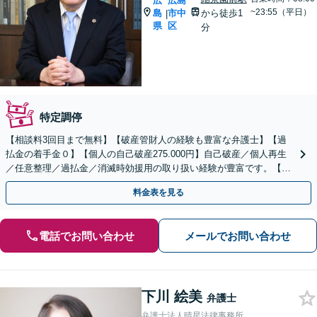
広
広島
~23:55（平日）
島
市中
から徒歩1
|
県
区
分
特定調停
【相談料3回目まで無料】【破産管財人の経験も豊富な弁護士】【過
払金の着手金０】【個人の自己破産275.000円】自己破産／個人再生
／任意整理／過払金／消滅時効援用の取り扱い経験が豊富です。【弁
護士歴20年以上】
料金表を見る
電話でお問い合わせ
メールでお問い合わせ
下川 絵美
弁護士
弁護士法人晴星法律事務所