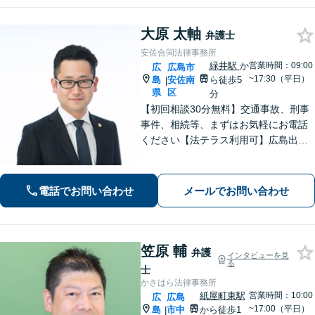
大原 太軸
弁護士
安佐合同法律事務所
緑井駅
か
営業時間：09:00
広
広島市
~17:30（平日）
島
安佐南
ら徒歩5
|
県
区
分
【初回相談30分無料】交通事故、刑事
事件、相続等、まずはお気軽にお電話
ください【法テラス利用可】広島出
身、安佐北区、安佐南区の弁護士とし
て法律のお悩みを親身にサポート。相
談者さまのお悩みを丁寧にヒアリング
電話でお問い合わせ
メールでお問い合わせ
し、徹底的に問題解決へあたります！
笠原 輔
弁護
インタビューを見
る
士
かさはら法律事務所
紙屋町東駅
営業時間：10:00
広
広島
~17:00（平日）
島
市中
から徒歩1
|