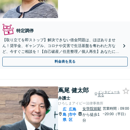
特定調停
【取り立てを即ストップ】解決できない借金問題は、ほぼありませ
ん！奨学金、ギャンブル、コロナや災害で生活基盤を奪われた方な
ど、今すぐご相談を！【自己破産／任意整理／個人再生】あなたにあ
った債務整理をご提案。無料の初回面談でご説明できます。
料金表を見る
蔦尾 健太郎
インタビューを
見る
弁護士
ひろしまアイビー法律事務所
女学院前駅
営業時間：09:00
広
広島
~20:00（平日）
島
市中
から徒歩1
|
県
区
分