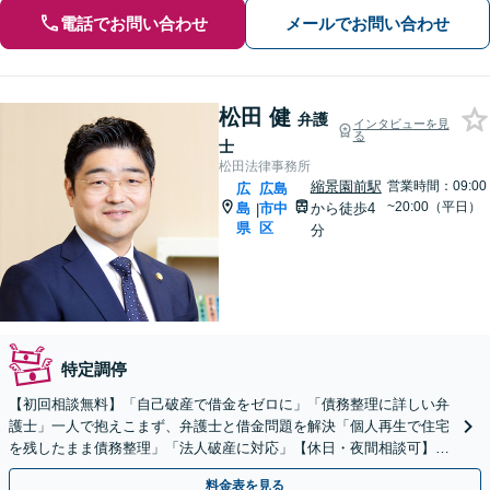
電話でお問い合わせ
メールでお問い合わせ
松田 健
弁護
インタビューを見
る
士
松田法律事務所
縮景園前駅
営業時間：09:00
広
広島
~20:00（平日）
島
市中
から徒歩4
|
県
区
分
特定調停
【初回相談無料】「自己破産で借金をゼロに」「債務整理に詳しい弁
護士」一人で抱えこまず、弁護士と借金問題を解決「個人再生で住宅
を残したまま債務整理」「法人破産に対応」【休日・夜間相談可】
【縮景園前駅４分】
料金表を見る