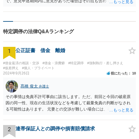
で、意見申述期間内に意見があった場合はその点も含めて免責審尋期
日に免責の許否を裁判官が判断します。庁によっては何も問題がなけ
ればその日に免責許可の決定が出されることもあれば、免責審尋が終
了してから1週間程度で免責許可決定を出す裁判所もあるようです。
免責許可決定から最長2週間程度でその内容が官報に掲載され、その後
特定調停の法律Q&Aランキング
さらに2週間が経過すれば、免責許可決定は確定となります。 多くの
場合、手続は免責許可決定が出されれば終了と考えて問題はないと思
います。
1
公正証書 借金 離婚
#借金返済の相談・交渉
#借金・浪費癖
#特定調停
#強制執行・差し押さえ
#仮差押え
#個人・プライベート
2024年9月26日
役にたった
10
髙橋 俊太
弁護士
その事情は免責不許可事由に該当します。ただ、前回と今回の破産原
因の同一性、現在の生活状況などを考慮して裁量免責の判断がなされ
る可能性はあります。 元妻との交渉が難しい場合には、破産も検討な
さるとよいでしょう。なお、住所変更は元妻に伝える事柄であり、公
証役場に伝える事柄ではありません。
2
連帯保証人との調停や損害賠償請求