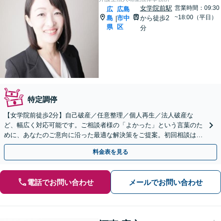
女学院前駅
営業時間：09:30
広
広島
~18:00（平日）
島
市中
から徒歩2
|
県
区
分
特定調停
【女学院前徒歩2分】自己破産／任意整理／個人再生／法人破産な
ど、幅広く対応可能です。ご相談者様の「よかった」という言葉のた
めに、あなたのご意向に沿った最適な解決策をご提案。初回相談は無
料で承ります。【広島駅徒歩圏内】【キッズスペースあり】
料金表を見る
電話でお問い合わせ
メールでお問い合わせ