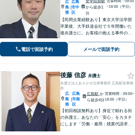
女学院前駅
営業時間：09:00
広
広島
~18:00（平日）
島
市中
から徒歩1
|
県
区
分
【民間企業経験あり】東京大学法学部
卒業後、大手鉄道会社で５年間働いた
後弁護士に。お客様の抱える事件の本
質を短時間で理解し、私から話を引き
出すのが得意です。逆に私からは、法
電話で面談予約
メールで面談予約
律用語を多用しない分かり易い説明を
心がけています。女学院前電停から徒
歩１分。
後藤 信彦
弁護士
弁護士法人あさかぜ法律事務所 広島駅前事務
所
広
広島
広島駅
か
営業時間：09:00~
島
市南
|
18:00（平日）
ら徒歩4分
県
区
【初回相談無料あり】身近で頼れる街
の弁護士。あなたの「安心」をカタチ
にします「労働・雇用：残業代請求、
不当解雇、労災など、労働者側の対応