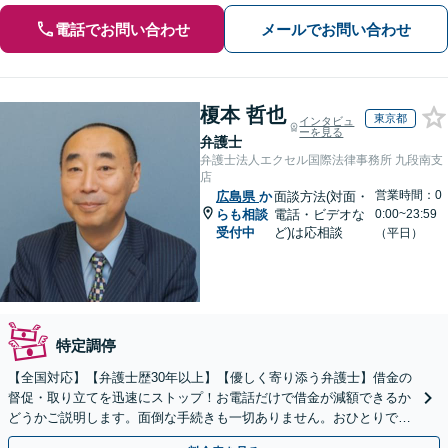
電話でお問い合わせ
メールでお問い合わせ
榎本 哲也
東京都
インタビュ
ーを見る
弁護士
弁護士法人エクセル国際法律事務所 九段南支
店
営業時間：0
広島県
か
面談方法(対面・
らも相談
電話・ビデオな
0:00~23:59
受付中
ど)は応相談
（平日）
特定調停
【全国対応】【弁護士歴30年以上】【優しく寄り添う弁護士】借金の
督促・取り立てを迅速にストップ！お電話だけで借金が減額できるか
どうかご説明します。面倒な手続きも一切ありません。おひとりで悩
まず、お気軽にご相談ください。【電話相談可】