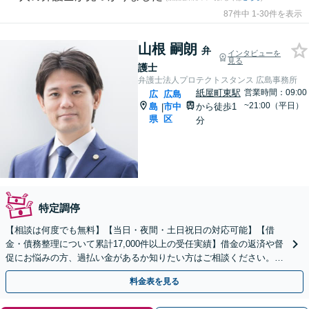
87件中 1-30件を表示
山根 嗣朗
弁
インタビューを
見る
護士
弁護士法人プロテクトスタンス 広島事務所
紙屋町東駅
営業時間：09:00
広
広島
~21:00（平日）
島
市中
から徒歩1
|
県
区
分
特定調停
【相談は何度でも無料】【当日・夜間・土日祝日の対応可能】【借
金・債務整理について累計17,000件以上の受任実績】借金の返済や督
促にお悩みの方、過払い金があるか知りたい方はご相談ください。ベ
ストな解決策を提案いたします。
料金表を見る