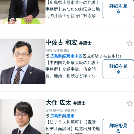
【広島県庄原市唯一の弁護士
詳細を見
事務所】あなたのお悩みに地
る
元の弁護士が親身に対応致し
ます。
中佐古 和宏
弁護士
岡野法律事務所
広島県
広島市中区
立町駅
から徒歩1分
|
【中四国九州最大級の弁護士
詳細を見
事務所】交通事故、借金問
る
題、離婚、相続など様々な問
題について、「何度でも無
料」の相談を行っています！
まずはお気軽にご相談くださ
大住 広太
い！
弁護士
尾道総合法律事務所
広島県
尾道市
|
【法テラス利用可】【電話・
詳細を見
ビデオ面談可】尾道出身で地
る