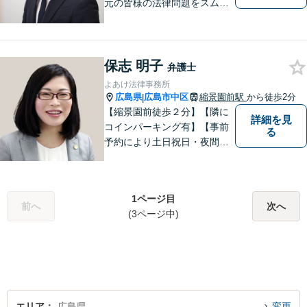
元の皆様の法律問題をスムー
ズに解決するために日々努力
しております。話しやすい環
境づくり、案件への細やかな
気配り、親身な対応がモット
保志 明子
弁護士
ーで、様々な分野における法
よあけ法律事務所
的サービスを提供いたしま
広島県
広島市中区
縮景園前駅
から徒歩2分
|
す。
【縮景園前徒歩２分】【隣に
詳細を見
コインパーキング有】【事前
る
予約により土日祝日・夜間の
相談可】明日のステージに進
むお手伝いをします。債務整
理・破産、労働問題、企業法
1ページ目
務、交通事故、相続・遺言・
前へ
次へ
(3ページ中)
後見、離婚問題、刑事事件な
ど。
エリア
広島県
変更