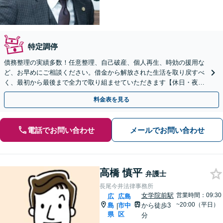
特定調停
債務整理の実績多数！任意整理、自己破産、個人再生、時効の援用な
ど、お早めにご相談ください。借金から解放された生活を取り戻すべ
く、最初から最後まで全力で取り組ませていただきます【休日・夜間
対応】【女学院前駅1分】【弁護士歴15年以上】
料金表を見る
電話でお問い合わせ
メールでお問い合わせ
高橋 慎平
弁護士
長尾今井法律事務所
女学院前駅
営業時間：09:30
広
広島
~20:00（平日）
島
市中
から徒歩3
|
県
区
分