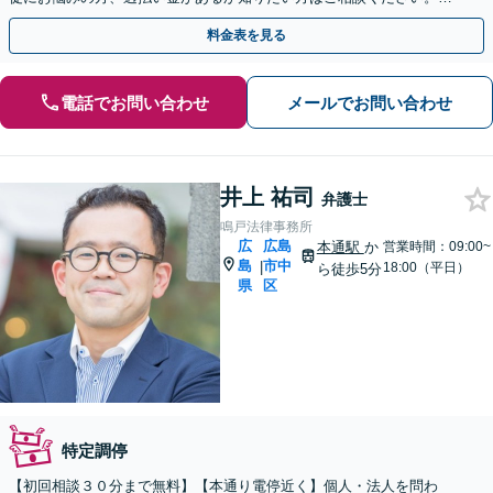
ストな解決策を提案いたします。
料金表を見る
電話でお問い合わせ
メールでお問い合わせ
井上 祐司
弁護士
鳴戸法律事務所
広
広島
本通駅
か
営業時間：09:00~
島
市中
|
18:00（平日）
ら徒歩5分
県
区
特定調停
【初回相談３０分まで無料】【本通り電停近く】個人・法人を問わ