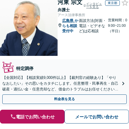
河東 宗文
東京都
インタビュ
ーを見る
弁護士
アース法律事務所
営業時間：0
広島県
か
面談方法(対面・
らも相談
電話・ビデオな
9:00~21:00
受付中
ど)は応相談
（平日）
特定調停
【全国対応】【相談実績9,000件以上】【裁判官の経験あり】「やり
なおしたい」その思いをカタチにします。任意整理・民事再生・自己
破産・過払い金・任意売却など、借金のトラブルはお任せください。
【初回相談無料】【全国対応可能】
料金表を見る
電話でお問い合わせ
メールでお問い合わせ