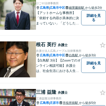
い、お一人おひとりに合った
けごや法律事務所
解決方法を提案します。
広島県
広島市中区
縮景園前駅
から徒歩2分
|
【アットホームな事務所】
詳細を見
「依頼する内容が具体的に決
る
まっていない」「どうしたら
いいか分からない」という方
もまずはご相談ください。主
に離婚、交通事故、刑事事
根石 英行
件、借金問題、消費者被害を
弁護士
取り扱っております。
弁護士法人広島メープル法律事務所
広島県
広島市中区
白島駅
から徒歩3分
|
【白鳥駅 3分】【Zoomでのオ
詳細を見
ンライン相談可能】弁護士
る
は、社会生活における人生の
パートナー、転ばぬ先の杖だ
と考えています。リラックス
してお話しいただける環境を
三浦 益隆
整えておりますので、困った
弁護士
とき、迷ったときはお気軽に
三浦益隆法律事務所
ご相談ください。
広島県
庄原市
市役所前駅
から徒歩5分
|