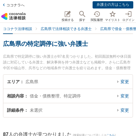
弁護士の方はこちら
ココナラへ
投稿する
探す
閲覧履歴
マイリスト
ログイン
ココナラ法律相談
広島県で法律相談できる弁護士
広島県で借金・債務
広島県の特定調停に強い弁護士
広島県で特定調停に強い弁護士が87名見つかりました。初回面談無料や休日面
談に対応している弁護士、解決事例を持つ弁護士なども掲載中。さらに広島市
中区や福山市、呉市などの地域条件で弁護士を絞り込めます。借金・債務整理
に関係する消費者金融の債務整理やクレジット会社の債務整理、リボ払いの債
務整理等の細かな分野での絞り込み検索もでき便利です。特に弁護士法人プロ
エリア
広島県
変更
テクトスタンス 広島事務所の山根 嗣朗弁護士や松田法律事務所の松田 健弁護
士、弁護士法人プロテクトスタンス 広島事務所の黄 英世弁護士のプロフィール
相談内容
借金・債務整理、特定調停
変更
情報や弁護士費用、強みなどが注目されています。『広島県で土日や夜間に発
生した特定調停のトラブルを今すぐに弁護士に相談したい』『特定調停のトラ
ブル解決の実績豊富な近くの弁護士を検索したい』『初回相談無料で特定調停
詳細条件
未選択
変更
を法律相談できる広島県内の弁護士に相談予約したい』などでお困りの相談者
さんにおすすめです。
87
人の弁護士が見つかりました
(検索結果について詳しくは
こちら
)