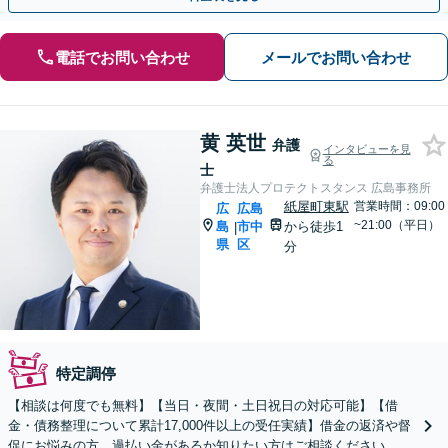
電話でお問い合わせ
メールでお問い合わせ
黄 英世
弁護
インタビューを見
る
士
弁護士法人プロテクトスタンス 広島事務所
紙屋町東駅
営業時間：09:00
広
広島
~21:00（平日）
島
市中
から徒歩1
|
県
区
分
特定調停
【相談は何度でも無料】【当日・夜間・土日祝日の対応可能】【借
金・債務整理について累計17,000件以上の受任実績】借金の返済や督
促にお悩みの方、過払い金があるか知りたい方はご相談ください。ベ