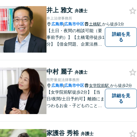
す。
井上 雅文
弁護士
井上法律事務所
広島県
広島市中区
土橋駅
から徒歩1分
|
【土日・夜間の相談可能（要
詳細を見
事前予約）】【土橋電停徒歩1
る
分】【借金問題、企業法務、
交通事故に注力】借金問題
（債務整理）、小規模事業者
の方の法律問題、交通事故案
中村 麗子
件を多く取り扱っておりま
弁護士
す。お気軽に問い合わせくだ
熊野量規法律事務所
さい。
広島県
広島市中区
女学院前駅
から徒歩2分
|
【女学院前駅徒歩2分】【当
詳細を見
日/夜間/土日予約可】離婚にま
る
つわるお金・子どものこと、
不倫の慰謝料、相続や信託・
成年後見、個人/法人の借金か
らの再生や破産案件ならお任
家護谷 秀裕
せください。丁寧にお話を伺
弁護士