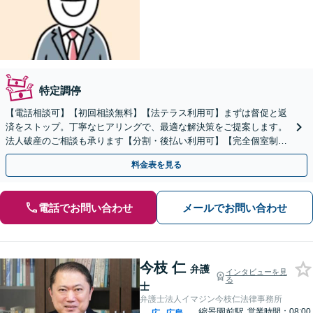
特定調停
【電話相談可】【初回相談無料】【法テラス利用可】まずは督促と返
済をストップ。丁寧なヒアリングで、最適な解決策をご提案します。
法人破産のご相談も承ります【分割・後払い利用可】【完全個室制】
【女学院前駅5分】
料金表を見る
電話でお問い合わせ
メールでお問い合わせ
今枝 仁
弁護
インタビューを見
る
士
弁護士法人イマジン今枝仁法律事務所
縮景園前駅
営業時間：08:00