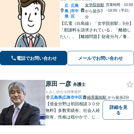
女学院前駅
営業時間：10:00
広
広島
~18:00（平日）
島
市中
から徒歩3
|
県
区
分
【広電（白島線）「女学院前駅」5分】
「慰謝料を請求されている」「離婚し
たい」。【離婚問題】財産分与／養育
費／婚姻費用／不貞慰謝料など。遺産
分割協議、遺言書作成、遺留分侵害額
請求など【相続・遺言】料金は明確に
電話でお問い合わせ
メールでお問い合わせ
細かく設定【初回相談無料】
原田 一彦
弁護士
もみじ総合法律事務所
広島県
広島市中区
縮景園前駅
から徒歩2分
|
【借金分野は初回相談３０分
詳細を見
無料】多数実績有。社会人経
る
験有。性格は穏やかで、じっ
くりとお話を聞くこと、寄り
添うことを大事にしていま