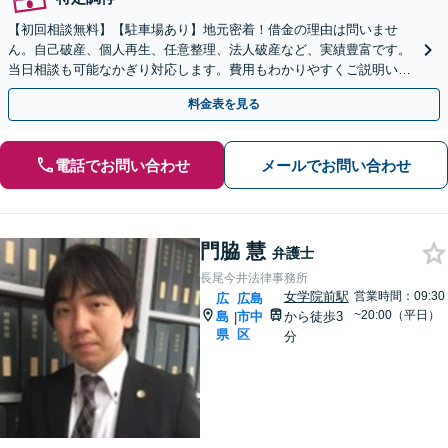
【初回相談無料】【駐車場あり】地元密着！借金の理由は問いませ
ん。自己破産、個人再生、任意整理、法人破産など、実績豊富です。
当日相談も可能なかぎり対応します。費用もわかりやすくご説明いた
します【秘密厳守】【法テラス利用可】
料金表を見る
電話でお問い合わせ
メールでお問い合わせ
門脇 慧
弁護士
長尾今井法律事務所
女学院前駅
営業時間：09:30
広
広島
~20:00（平日）
島
市中
から徒歩3
|
県
区
分