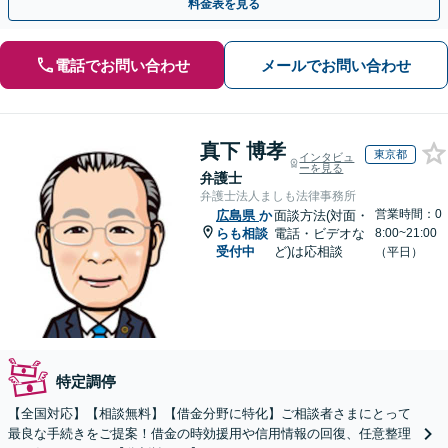
料金表を見る
電話でお問い合わせ
メールでお問い合わせ
真下 博孝
東京都
インタビュ
ーを見る
弁護士
弁護士法人ましも法律事務所
営業時間：0
広島県
か
面談方法(対面・
らも相談
電話・ビデオな
8:00~21:00
受付中
ど)は応相談
（平日）
特定調停
【全国対応】【相談無料】【借金分野に特化】ご相談者さまにとって
最良な手続きをご提案！借金の時効援用や信用情報の回復、任意整理