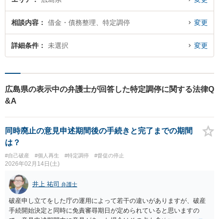
相談内容
借金・債務整理、特定調停
変更
詳細条件
未選択
変更
広島県の表示中の弁護士が回答した特定調停に関する法律Q
&A
同時廃止の意見申述期間後の手続きと完了までの期間
は？
#自己破産
#個人再生
#特定調停
#督促の停止
2026年02月14日(土)
井上 祐司
弁護士
破産申し立てをした庁の運用によって若干の違いがありますが、破産
手続開始決定と同時に免責審尋期日が定められていると思いますの