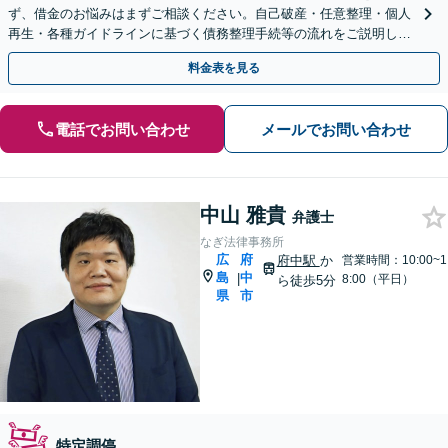
ず、借金のお悩みはまずご相談ください。自己破産・任意整理・個人
再生・各種ガイドラインに基づく債務整理手続等の流れをご説明し、
より良い解決を目指します。
料金表を見る
電話でお問い合わせ
メールでお問い合わせ
中山 雅貴
弁護士
なぎ法律事務所
広
府
府中駅
か
営業時間：10:00~1
島
中
|
8:00（平日）
ら徒歩5分
県
市
特定調停