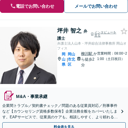
電話でお問い合わせ
メールでお問い合わせ
坪井 智之
弁
インタビューを
見る
護士
弁護士法人山本・坪井綜合法律事務所 岡山オ
フィス
柳川駅
か
営業時間：08:00~2
岡
岡山
1:00（土日祝日）
山
市北
ら徒歩2
|
県
区
分
M&A・事業承継
企業間トラブル／契約書チェック／問題のある従業員対応／刑事事件
など【カウンセリング資格多数保有】企業法務全般をカバーいたしま
す。EAPサービスで、従業員のケアも。相談しやすく、より頼れる存
在に！メンタルヘルスのご相談も可能【初回相談無料】
料金表を見る