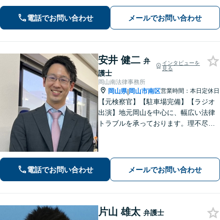
電話でお問い合わせ
メールでお問い合わせ
安井 健二
弁
インタビューを
見る
護士
岡山南法律事務所
岡山県
岡山市南区
営業時間：本日定休日
|
【元検察官】【駐車場完備】【ラジオ
出演】地元岡山を中心に、幅広い法律
トラブルを承っております。理不尽な
思いをされている方が「明るい未来」
を歩んでいけるよう、親切丁寧にサポ
ートいたします。お困りの方はお早め
にご相談ください【WEB面談｜夜間面
電話でお問い合わせ
メールでお問い合わせ
談可】
片山 雄太
弁護士