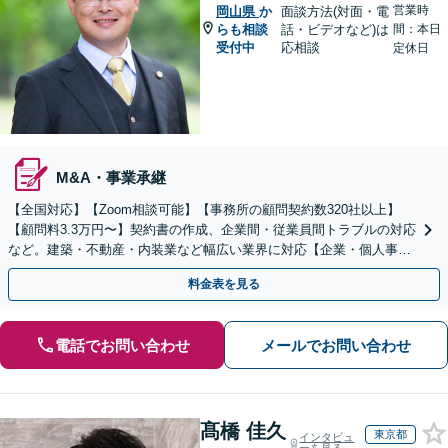
営業時
岡山県
か
面談方法(対面・電
らも相談
話・ビデオなど)は
間：本日
受付中
応相談
定休日
M&A・事業承継
【全国対応】【Zoom相談可能】【事務所の顧問契約数320社以上】
【顧問料3.3万円〜】契約書の作成、企業間・従業員間トラブルの対応
など。建築・不動産・内装業など幅広い業界に対応【企業・個人事業
主の方初回面談無料】
料金表を見る
電話でお問い合わせ
メールでお問い合わせ
髙橋 佳久
東京都
インタビュ