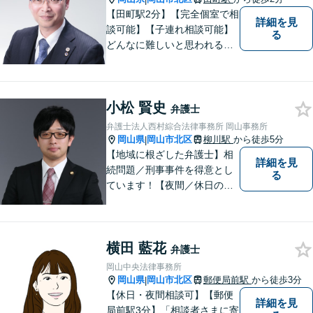
【田町駅2分】【完全個室で相
詳細を見
談可能】【子連れ相談可能】
る
どんなに難しいと思われる案
件でも、あきらめずに解決策
を探していきたいと考えてい
ます。トラブルに巻き込まれ
小松 賢史
ている皆さまの現状を良い方
弁護士
向に変化させることができる
弁護士法人西村綜合法律事務所 岡山事務所
ように全力を尽くします。
岡山県
岡山市北区
柳川駅
から徒歩5分
|
【地域に根ざした弁護士】相
詳細を見
続問題／刑事事件を得意とし
る
ています！【夜間／休日の相
談予約可能】初回相談は無料
となっております。まずは、
お気軽にご相談ください。
横田 藍花
弁護士
岡山中央法律事務所
岡山県
岡山市北区
郵便局前駅
から徒歩3分
|
【休日・夜間相談可】【郵便
詳細を見
局前駅3分】「相談者さまに寄