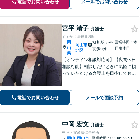
電話でお問い合わせ
メールでお問い合わせ
宮平 靖子
弁護士
すずかけ法律事務所
岡
柳川駅
から
営業時間：本
岡山市
山
|
日定休日
徒歩6分
北区
県
【オンライン相談対応可】【夜間休日
相談可能】相談したいときに気軽に頼
っていただける弁護士を目指しており
ます。依頼者にとって最善の解決策を
一緒に考えます。まずはご相談くださ
い。
電話でお問い合わせ
メールで面談予約
中岡 宏文
弁護士
中岡・安彦法律事務所
岡山
岡山市
営業時間：09:00~23:59