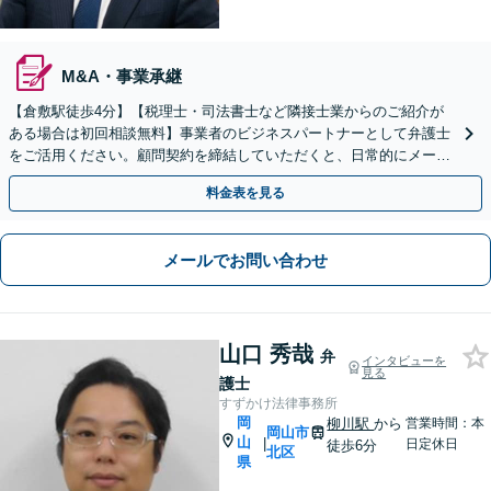
M&A・事業承継
【倉敷駅徒歩4分】【税理士・司法書士など隣接士業からのご紹介が
ある場合は初回相談無料】事業者のビジネスパートナーとして弁護士
をご活用ください。顧問契約を締結していただくと、日常的にメール
やお電話でのご相談も可能です。
料金表を見る
メールでお問い合わせ
山口 秀哉
弁
インタビューを
見る
護士
すずかけ法律事務所
岡
柳川駅
から
営業時間：本
岡山市
山
|
日定休日
徒歩6分
北区
県