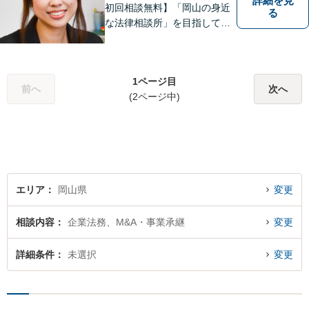
詳細を見
初回相談無料】「岡山の身近
る
な法律相談所」を目指してい
ます。お悩みやご不安を抱え
た方のお力になれるよう全力
でサポートしていきます。ど
1ページ目
んなささいなことでも構いま
前へ
次へ
(2ページ中)
せん。お気軽にご相談くださ
い。【土曜日も受付可能】
【専用駐車場あり】
エリア
岡山県
変更
相談内容
企業法務、M&A・事業承継
変更
詳細条件
未選択
変更