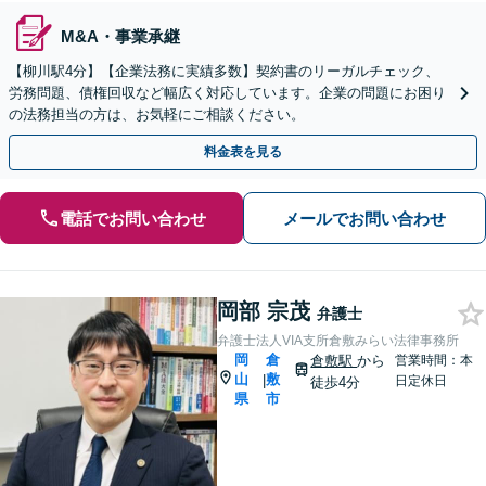
M&A・事業承継
【柳川駅4分】【企業法務に実績多数】契約書のリーガルチェック、
労務問題、債権回収など幅広く対応しています。企業の問題にお困り
の法務担当の方は、お気軽にご相談ください。
料金表を見る
電話でお問い合わせ
メールでお問い合わせ
岡部 宗茂
弁護士
弁護士法人VIA支所倉敷みらい法律事務所
岡
倉
倉敷駅
から
営業時間：本
山
敷
|
日定休日
徒歩4分
県
市