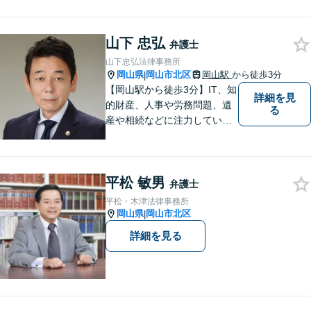
料」の相談を行っています！
まずはお気軽にご相談くださ
山下 忠弘
い！
弁護士
山下忠弘法律事務所
岡山県
岡山市北区
岡山駅
から徒歩3分
|
【岡山駅から徒歩3分】IT、知
詳細を見
的財産、人事や労務問題、遺
る
産や相続などに注力していま
す。「弁護士に相談するか迷
っている」という悩みをお持
ちの方は、どうぞお気軽にご
平松 敏男
相談ください。依頼者さまの
弁護士
サポートができるよう努めて
平松・木津法律事務所
まいります。
岡山県
岡山市北区
|
詳細を見る