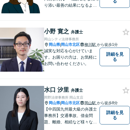
る
り添い最善の結果になるよう
尽力」婚姻費用・財産分与・
養育費の交渉などお任せくだ
さい「刑事事件：捜査機関に
小野 寛之
よる不当な取り調べや身体拘
弁護士
束から、依頼者さまの利益を
岡山シティ法律事務所
守ります【完全個室相談】
岡山県
岡山市北区
柳川駅
から徒歩1分
|
誠実な対応を心がけていま
詳細を見
す。お困りの方は、お気軽に
る
お問い合わせください。
水口 汐里
弁護士
岡野法律事務所 岡山支店
岡山県
岡山市北区
岡山駅
から徒歩8分
|
【中四国九州最大級の弁護士
詳細を見
事務所】交通事故、借金問
る
題、離婚、相続など様々な問
題について、「何度でも無