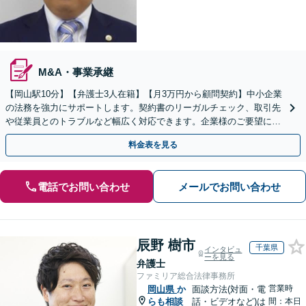
M&A・事業承継
【岡山駅10分】【弁護士3人在籍】【月3万円から顧問契約】中小企業
の法務を強力にサポートします。契約書のリーガルチェック、取引先
や従業員とのトラブルなど幅広く対応できます。企業様のご要望に沿
えるよう尽力します【土日祝／夜間対応可】
料金表を見る
電話でお問い合わせ
メールでお問い合わせ
辰野 樹市
千葉県
インタビュ
ーを見る
弁護士
ファミリア総合法律事務所
営業時
岡山県
か
面談方法(対面・電
らも相談
話・ビデオなど)は
間：本日