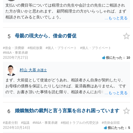
支払いの費目等については税理士の先生や会計士の先生にご相談され
た方が良いかと思われます。 顧問税理士の方がいらっしゃれば、まず
相談されてみると良いでしょう。
5
母親の現夫から、借金の督促
#借金・浪費癖
#相続放棄
#個人・プライベート
#個人・プライベート
#M&A・事業承継
2020年7月27日
役にたった
10
村山 大基
弁護士
まず、大前提として使途がどうあれ、相談者さん自身が契約したり、
お母様の債務を保証したりしなければ、返済義務はありません。 です
ので、お書き頂いた事情を読む限り、相談者さんにお母様の現夫への
返済義務はありません。 対応としては、 ・督促状を放っておく（相手
も法律相談に行けば同趣旨のことを回答されるので、裁判まではしな
いと思います） ・借りたのは母なので、私は支払いませんと伝える あ
6
婚姻無効の裁判と言う言葉を出され困っています
たりが良いと思います。
#遺産分割
#協議
#M&A・事業承継
#相続トラブルの代理交渉
#売掛金回収
2024年10月14日
役にたった
5