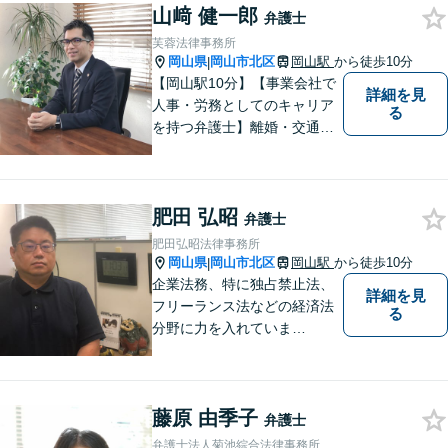
山﨑 健一郎
弁護士
芙蓉法律事務所
岡山県
岡山市北区
岡山駅
から徒歩10分
|
【岡山駅10分】【事業会社で
詳細を見
人事・労務としてのキャリア
る
を持つ弁護士】離婚・交通事
故・事業承継を含む相続の問
題に注力。依頼者の方に寄り
添いながら、まずはじっくり
肥田 弘昭
とお話をうかがうことを心掛
弁護士
けています。必要に応じ、他
肥田弘昭法律事務所
士業と連携して解決を図りま
岡山県
岡山市北区
岡山駅
から徒歩10分
|
す。
企業法務、特に独占禁止法、
詳細を見
フリーランス法などの経済法
る
分野に力を入れていま
す！！！
藤原 由季子
弁護士
弁護士法人菊池綜合法律事務所