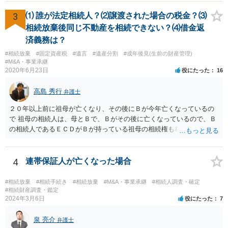
護受給の際に扶養できないかという連絡が役所から来ますが、できな
い旨回答すればそれまでです。 相続が開始した場合については先述の
3
⑴ 誰が法定相続人？⑵譲渡された場合の税金？⑶
通りです。 民法上の扶養義務はご相談者さまがお考えのほど強いもの
相続放棄後同じ不動産を相続できない？⑷借金返
ではありません。 あくまでも、余力の範囲で認められるものです。 親
済義務は？
の介護は子供がみるという民法の条文はありません。 また、親に対す
#相続放棄
#固定資産税
#遺言
#遺産分割
#成年後見(生前の財産管理)
る扶養義務は配偶者や子に対する扶養義務に比べて弱いものです。 生
#M&A・事業承継
まれてすぐ両親が離婚し、その後会っていなかったという事情も、扶
2020年6月23日
役にたった
16
養義務の順位を下げる一つの理由になります。
高島 秀行
弁護士
２０年以上前に祖母が亡くなり、その後にＢが今年亡くなっているの
で 祖母の相続人は、母とＢで、Ｂがその後に亡くなっているので、Ｂ
の相続人であるＥＣＤがＢが持っている祖母の相続権も相続すること
となります。 したがって、遺産分割協議するにも、相続放棄するにも
Ｅも行う必要があります。 Ｂの配偶者であるＥは常にＢの相続人とな
ります。
4
連帯保証人が亡くなった場合
#相続放棄
#相続手続き
#相続放棄
#M&A・事業承継
#相続人調査・確定
#相続財産調査・鑑定
2024年3月6日
役にたった
7
泉 亮介
弁護士