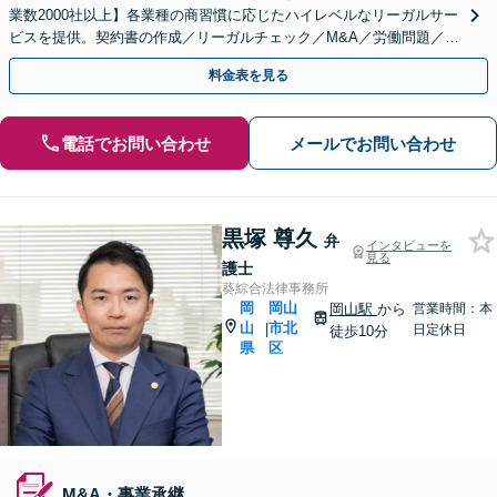
業数2000社以上】各業種の商習慣に応じたハイレベルなリーガルサー
ビスを提供。契約書の作成／リーガルチェック／M&A／労働問題／知
的財産等、お任せください【他士業連携可能】
料金表を見る
電話でお問い合わせ
メールでお問い合わせ
黒塚 尊久
弁
インタビューを
見る
護士
葵綜合法律事務所
岡
岡山
岡山駅
から
営業時間：本
山
市北
|
日定休日
徒歩10分
県
区
M&A・事業承継