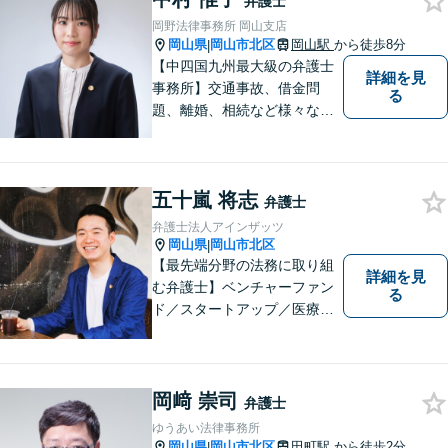
弁護士
岡野法律事務所 岡山支店
岡山県
岡山市北区
岡山駅
から徒歩8分
|
【中四国九州最大級の弁護士
詳細を見
事務所】交通事故、借金問
る
題、離婚、相続など様々な問
題について、「何度でも無
料」の相談を行っています！
まずはお気軽にご相談くださ
五十嵐 将志
い！
弁護士
弁護士法人アインザッツ
岡山県
岡山市北区
|
【最先端分野の法務に取り組
詳細を見
む弁護士】ベンチャーファン
る
ド／スタートアップ／医療介
護／リーガルテックetc...移り
変わる時代のニーズに応えら
れるよう、専門性の高い分野
に積極的に取り組みます。少
岡﨑 崇司
弁護士
数の案件に集中し、「迅速対
ゆうあい法律事務所
応」を実現します！
岡山県
岡山市北区
田町駅
から徒歩2分
|