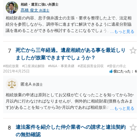
相続・遺言に強い弁護士
髙橋 俊太
弁護士
相続財産の内容、息子側弁護士の主張・要求を整理した上で、法定相
続分を参照しながら、調停等に進まずに解決できるように遺産分割協
議を進めることができるか検討することになるでしょう。少なくとも
現時点で、【会社(現在私が取締役になりました)は要らないから全ての
遺産をまとめて現金でくれ】という要求に応じる必要はありません。
7
死亡から三年経過。遺産相続がある事を最近しり
ましたが放棄できますでしょうか？
#相続放棄
#口座凍結解除
#M&A・事業承継
#遅延損害金回収
#督促の停止
2021年4月25日
役にたった
6
匿名A
弁護士
相続放棄の申述は原則としてお父様が亡くなったことを知ってから3か
月以内に行わなければなりませんが、例外的に相続財産(債務も含みま
す)があることを知ってから3か月以内であれば相続放棄の申述が認め
られる可能性もありますので、通知が届いたのが3か月以内の話なので
したら、早急に家裁に行って相続放棄の申述をしたい旨告げて必要な
書類を提出されることをおすすめいたします。 なお、お父様の債務が
8
違法案件を紹介した仲介業者への請求と違法契約
他にもあるかもしれないというリスクを考えますと、相続放棄の申述
の無効確認
にあたっては、法テラスの無料相談等を利用して弁護士に相談するこ