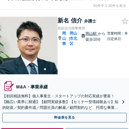
50件中 1-30件を表示
新名 信介
弁護士
葵綜合法律事務所
岡
岡山
岡山駅
から
営業時間：本
山
市北
|
日定休日
徒歩10分
県
区
M&A・事業承継
【初回相談無料】個人事業主・スタートアップの対応実績が豊富！
【幅広い業界に精通】【顧問実績多数】【セミナー登壇経験あり】知
的財産／契約書作成／問題社員の解雇／顧問契約など、円滑な事業運
営をサポートします【土日祝・夜間対応】【岡山駅10分】
料金表を見る