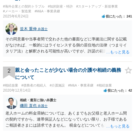
#海外企業との契約トラブル
#知的財産・特許
#スタートアップ・新規事業
#メーカー・製造業
#M&A・事業承継
2025年6月24日
役にたった
241
並木 重伸
弁護士
その同意書や当事者間で交わさた他の書面などに準拠法に関する記載
がなければ、一般的にはライセンスする側の居住地の法律（つまりイ
タリア法）と解釈される可能性が高いですが、許諾の範囲が日本国内
に限定されているなどの事情がある場合には、日本法となる可能性も
あります。 なお、仮に日本法になるとしても、新しい会社との間で契
約が有効かどうかは、ライセンスされた権利の種類（著作権、商標
2
親と会ったことが少ない場合の介護や相続の義務
権、特許権など）や契約の時期などを見て判断する必要があります。
について
いずれにせよ具体的事情が分からないと確定的な回答は難しいと思わ
#相続放棄
#債務者の相続人
#介護施設
#M&A・事業承継
#相続放棄
れますので、弁護士に直接相談されることをお勧めします。
2020年12月14日
役にたった
42
相続・遺言に強い弁護士
磯田 直也
弁護士
老人ホームの料金滞納については、あくまでもお父様と老人ホーム間
の契約ですから、連帯保証人などになっていない限り、お子様である
ご相談者さまには請求できません。 税金などについても滞納している
のはお父様ですから、お子様に請求が来ることはありません。 生活保