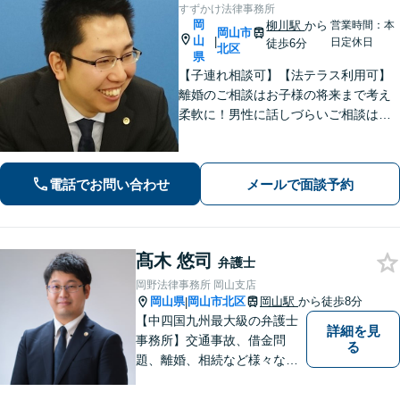
すずかけ法律事務所
岡
柳川駅
から
営業時間：本
岡山市
山
|
日定休日
徒歩6分
北区
県
【子連れ相談可】【法テラス利用可】
離婚のご相談はお子様の将来まで考え
柔軟に！男性に話しづらいご相談は女
性弁護士がうかがいます／不動産トラ
ブルは司法書士・土地家屋調査士など
と連携してきめ細やかに対応【注力分
電話でお問い合わせ
メールで面談予約
野初回相談無料】【WEB面談可】
髙木 悠司
弁護士
岡野法律事務所 岡山支店
岡山県
岡山市北区
岡山駅
から徒歩8分
|
【中四国九州最大級の弁護士
詳細を見
事務所】交通事故、借金問
る
題、離婚、相続など様々な問
題について、「何度でも無
料」の相談を行っています！