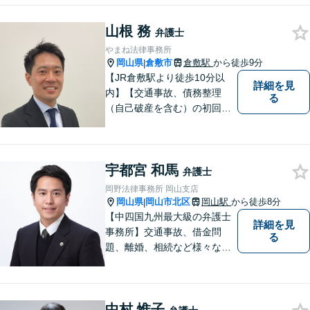
まずはお気軽にご相談くださ
山根 務
い！
弁護士
やまね法律事務所
岡山県
倉敷市
倉敷駅
から徒歩9分
|
【JR倉敷駅より徒歩10分以
詳細を見
内】【交通事故、債務整理
る
（自己破産を含む）の初回相
談６０分無料】
宇都宮 和馬
弁護士
岡野法律事務所 岡山支店
岡山県
岡山市北区
岡山駅
から徒歩8分
|
【中四国九州最大級の弁護士
詳細を見
事務所】交通事故、借金問
る
題、離婚、相続など様々な問
題について、「何度でも無
料」の相談を行っています！
まずはお気軽にご相談くださ
中村 惟子
い！