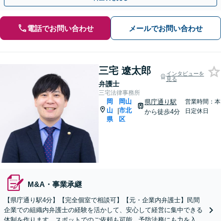
電話でお問い合わせ
メールでお問い合わせ
三宅 遼太郎
インタビューを
見る
弁護士
三宅法律事務所
岡
岡山
県庁通り駅
営業時間：本
山
市北
|
日定休日
から徒歩4分
県
区
M&A・事業承継
【県庁通り駅4分】【完全個室で相談可】【元・企業内弁護士】民間
企業での組織内弁護士の経験を活かして、安心して経営に集中できる
体制を作ります。スポットでのご依頼も可能。予防法務にも力を入れ