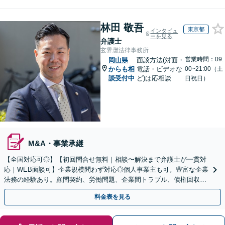
林田 敬吾
東京都
インタビュ
ーを見る
弁護士
玄界灘法律事務所
営業時間：09:
岡山県
面談方法(対面・
からも相
電話・ビデオな
00~21:00（土
談受付中
ど)は応相談
日祝日）
M&A・事業承継
【全国対応可◎】【初回問合せ無料｜相談〜解決まで弁護士が一貫対
応｜WEB面談可】企業規模問わず対応◎個人事業主も可。豊富な企業
法務の経験あり。顧問契約、労働問題、企業間トラブル、債権回収、
契約書のリーガルチェック等、サポートします。
料金表を見る