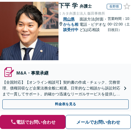
下平 学
弁護士
長野県
ミカタ弁護士法人 飯田事務所
営業時間：10:
岡山県
面談方法(対面・
からも相
電話・ビデオな
00~22:00（土
談受付中
ど)は応相談
日祝日）
M&A・事業承継
【全国対応】【オンライン相談可】契約書の作成・チェック、労務管
理、債権回収など企業法務全般に精通。日常的なご相談から訴訟対応
まで一貫してサポート。的確かつ迅速なリーガルサービスを提供しま
す。【初回相談無料】【休日・夜間相談可】
料金表を見る
電話でお問い合わせ
メールでお問い合わせ