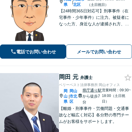
|
県
北区
（土日祝日）
【24時間365日対応可】刑事事件（在
宅事件・少年事件）に注力。被疑者に
なった方、身近な人が逮捕され方、す
ぐにご相談ください。刑事事件はスピ
ード勝負、初回の接見は即時駆けつけ
ます。事件解決後のアフターケアもい
たします。
電話でお問い合わせ
メールでお問い合わせ
岡田 元
弁護士
ベリーベスト法律事務所 岡山オフィス
県庁通り駅
営業時間：09:30~
岡
岡山
18:00（土日祝
山
市北
から徒歩7
|
県
区
日）
分
【離婚・刑事事件・労働問題・交通事
故など幅広く対応】各分野の専門チー
ムがお客様をサポートします。