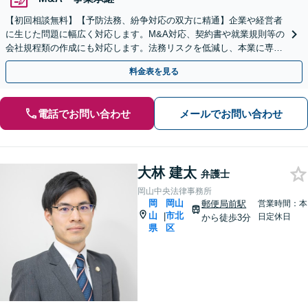
【初回相談無料】【予防法務、紛争対応の双方に精通】企業や経営者
に生じた問題に幅広く対応します。M&A対応、契約書や就業規則等の
会社規程類の作成にも対応します。法務リスクを低減し、本業に専念
できる環境を整えます。お気軽にご相談ください
料金表を見る
電話でお問い合わせ
メールでお問い合わせ
大林 建太
弁護士
岡山中央法律事務所
岡
岡山
郵便局前駅
営業時間：本
山
市北
|
日定休日
から徒歩3分
県
区