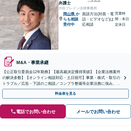
ーを見る
弁護士
渋谷ブレイン法律事務所
営業時
岡山県
か
面談方法(対面・電
らも相談
話・ビデオなど)は
間：本日
受付中
応相談
定休日
M&A・事業承継
【公正取引委員会12年勤務】【最高裁決定獲得実績】【企業法務案件
の解決多数】【オンライン相談対応・土日祝可】事業・株式・取引の
トラブル／広告・下請のご相談／コンプラ整備等企業法務に強み。株
式の相続／誹謗中傷対策／不動産問題まで幅広く対応！
料金表を見る
電話でお問い合わせ
メールでお問い合わせ