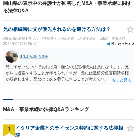
岡山県の表示中の弁護士が回答したM&A・事業承継に関す
る法律Q&A
兄の相続時に父が優先されるのを避ける方法は？
#家族間の相続トラブル
#不動産・土地の相続
#相続手続き
#M&A・事業承継
2025年04月15日(火)
役にたった
2
肥田 弘昭
弁護士
兄に子がいないのであれば第１順位の法定相続人は父になります。兄
が妹に遺言をすることが考えられますが、父には遺留分侵害額請求権
が残存します。兄なので妹を養子にすることが考えられます。これに
より第１順位が子である妹になります。生命保険は相続財産の対象で
なく受取人が妹であれば受取が可能です。ご参考にしてください。
M&A・事業承継の法律Q&Aランキング
1
イタリア企業とのライセンス契約に関する法律相
談