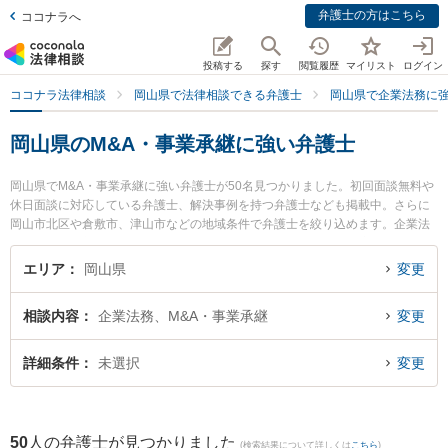
弁護士の方はこちら
ココナラへ
投稿する
探す
閲覧履歴
マイリスト
ログイン
ココナラ法律相談
岡山県で法律相談できる弁護士
岡山県で企業法務に
岡山県のM&A・事業承継に強い弁護士
岡山県でM&A・事業承継に強い弁護士が50名見つかりました。初回面談無料や
休日面談に対応している弁護士、解決事例を持つ弁護士なども掲載中。さらに
岡山市北区や倉敷市、津山市などの地域条件で弁護士を絞り込めます。企業法
務に関係する顧問弁護士契約や契約書作成・リーガルチェック、雇用契約書・
就業規則作成等の細かな分野での絞り込み検索もでき便利です。特に葵綜合法
エリア
岡山県
変更
律事務所の新名 信介弁護士や弁護士法人山本・坪井綜合法律事務所 岡山オフィ
スの坪井 智之弁護士、三宅法律事務所の三宅 遼太郎弁護士のプロフィール情報
相談内容
企業法務、M&A・事業承継
変更
や弁護士費用、強みなどが注目されています。『岡山県で土日や夜間に発生し
たM&A・事業承継のトラブルを今すぐに弁護士に相談したい』『M&A・事業承
継のトラブル解決の実績豊富な近くの弁護士を検索したい』『初回相談無料で
詳細条件
未選択
変更
M&A・事業承継を法律相談できる岡山県内の弁護士に相談予約したい』などで
お困りの相談者さんにおすすめです。
50
人の弁護士が見つかりました
(検索結果について詳しくは
こちら
)