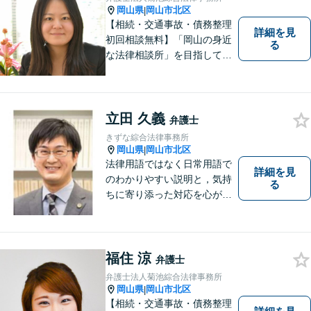
岡山県
岡山市北区
|
【相続・交通事故・債務整理
詳細を見
初回相談無料】「岡山の身近
る
な法律相談所」を目指してい
ます。お悩みやご不安を抱え
た方のお力になれるよう全力
でサポートしていきます。ど
んなささいなことでも構いま
立田 久義
弁護士
せん。お気軽にご相談くださ
きずな綜合法律事務所
い。【土曜日も受付可能】
岡山県
岡山市北区
|
【専用駐車場あり】
法律用語ではなく日常用語で
詳細を見
のわかりやすい説明と，気持
る
ちに寄り添った対応を心がけ
ています。
福住 涼
弁護士
弁護士法人菊池綜合法律事務所
岡山県
岡山市北区
|
【相続・交通事故・債務整理