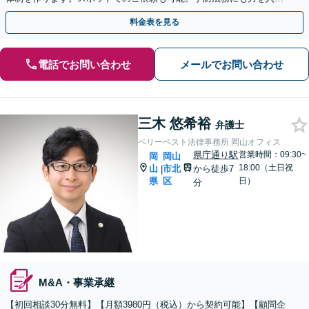
ています。【夜間・休日相談可能】
料金表を見る
電話でお問い合わせ
メールでお問い合わせ
三木 悠希裕
弁護士
ベリーベスト法律事務所 岡山オフィス
県庁通り駅
営業時間：09:30~
岡
岡山
18:00（土日祝
山
市北
から徒歩7
|
県
区
日）
分
M&A・事業承継
【初回相談30分無料】【月額3980円（税込）から契約可能】【顧問企