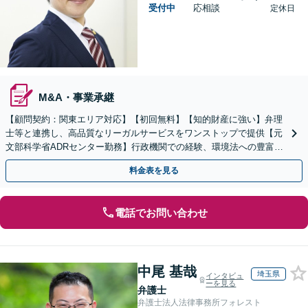
受付中
応相談
定休日
M&A・事業承継
【顧問契約：関東エリア対応】【初回無料】【知的財産に強い】弁理
士等と連携し、高品質なリーガルサービスをワンストップで提供【元
文部科学省ADRセンター勤務】行政機関での経験、環境法への豊富な
知識を活かし、事業者さまの抱える問題を解決へ導きます
料金表を見る
電話でお問い合わせ
中尾 基哉
埼玉県
インタビュ
ーを見る
弁護士
弁護士法人法律事務所フォレスト