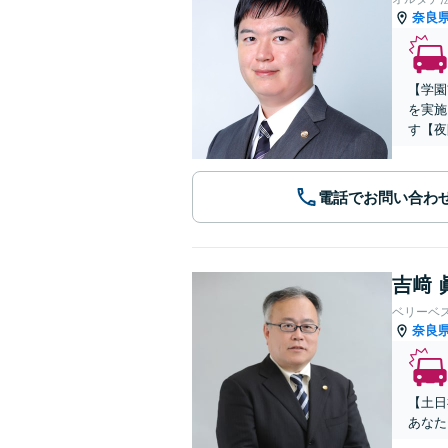
奈良
【学園
を実施
す【夜
電話でお問い合わ
吉﨑 
ベリーベ
奈良
【土日
あなた