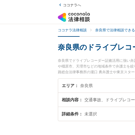
ココナラへ
ココナラ法律相談
奈良県で法律相談できる
奈良県のドライブレコ
奈良県でドライブレコーダー証拠活用に強い弁
や橿原市、天理市などの地域条件で弁護士を絞
路総合法律事務所の瀧口 勇弁護士や東京スター
護士費用、強みなどが注目されています。『奈
用のトラブル解決の実績豊富な近くの弁護士を
エリア
奈良県
相談者さんにおすすめです。
相談内容
交通事故、ドライブレコー
詳細条件
未選択