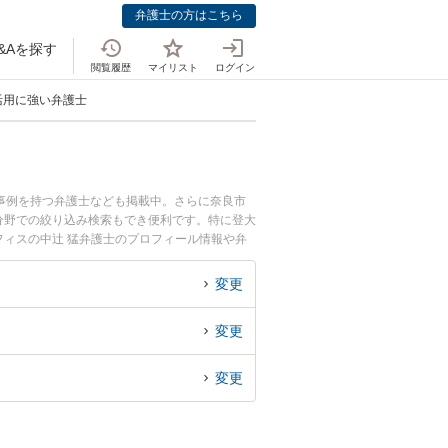
弁護士の方はこちら
&Aを探す
閲覧履歴
マイリスト
ログイン
活用に強い弁護士
事例を持つ弁護士なども掲載中。さらに奈良市
分野での絞り込み検索もでき便利です。特に登大
フィスの中辻 猛弁護士のプロフィール情報や弁
護士に相談したい』『ドライブレコーダー証拠活
県内の弁護士に相談予約したい』などでお困りの
変更
変更
変更