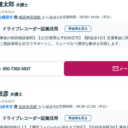
健太郎
弁護士
法律事務所
県
橿原市
橿原神宮前駅
から徒歩1分
営業時間：09:00~18:00（平日）
|
ドライブレコーダー証拠活用
料金表を見る
事故の初回相談無料】【土日/夜間も予約対応可】【駅徒歩1分】交通事故に
ご相談者様を全力でサポートし、スムーズかつ適切な解決を目指します。
メー
毅彦
弁護士
法律事務所
県
奈良市
近鉄奈良駅
から徒歩3分
営業時間：09:30~21:00（平日）
|
ドライブレコーダー証拠活用
料金表を見る
実績600件以上】【通院フォローから訴訟まで対応】【近鉄奈良駅3分】事