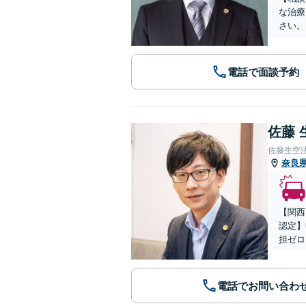
な治療
さい。
電話で面談予約
佐藤 
佐藤生空
奈良
【関西
認定】
担ゼロ
電話でお問い合わ