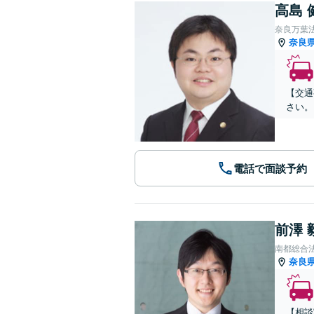
高島 
奈良万葉
奈良
【交通
さい。
電話で面談予約
前澤 
南都総合
奈良
【相談