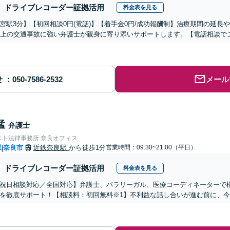
ドライブレコーダー証拠活用
料金表を見る
宮駅3分】【初回相談0円(電話)】【着手金0円/成功報酬制】治療期間の延長や
以上の交通事故に強い弁護士が親身に寄り添いサポートします。【電話相談で
せ
メール
猛
弁護士
スト法律事務所 奈良オフィス
県
奈良市
近鉄奈良駅
から徒歩1分
営業時間：09:30~21:00（平日）
|
ドライブレコーダー証拠活用
料金表を見る
祝日相談対応／全国対応】弁護士、パラリーガル、医療コーディネーターで
を徹底サポート！【相談料：初回無料※1】不利益な話し合いが進む前に、