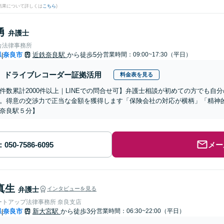
結果について詳しくは
こちら
)
勇
弁護士
合法律事務所
県
奈良市
近鉄奈良駅
から徒歩5分
営業時間：09:00~17:30（平日）
|
ドライブレコーダー証拠活用
料金表を見る
件数累計2000件以上｜LINEでの問合せ可】弁護士相談が初めての方でも自
。得意の交渉力で正当な金額を獲得します「保険会社の対応が横柄」「精神
奈良駅５分】
メー
真生
弁護士
インタビューを見る
ートアップ法律事務所 奈良支店
県
奈良市
新大宮駅
から徒歩3分
営業時間：06:30~22:00（平日）
|