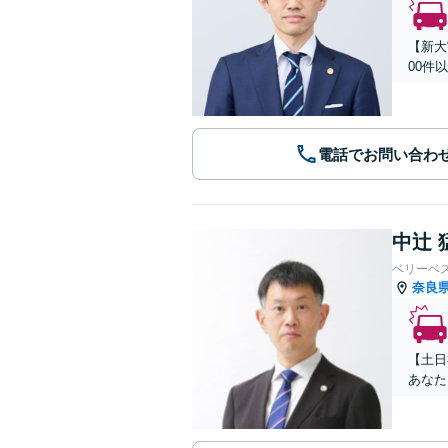
【新大
00件
電話でお問い合わ
中辻 
ベリーベ
奈良
【土日
あなた