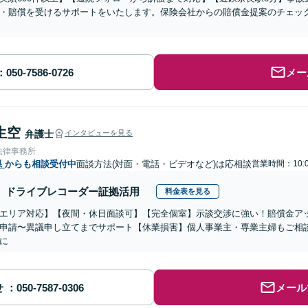
・賠償を受けるサポートをいたします。保険会社からの賠償金提案のチェッ
メー
生空
弁護士
インタビューを見る
法律事務所
県
からも相談受付中
面談方法(対面・電話・ビデオなど)は応相談
営業時間：10:0
ドライブレコーダー証拠活用
料金表を見る
エリア対応】【夜間・休日面談可】【完全個室】示談交渉に強い！賠償金ア
申請〜異議申し立てまでサポート【休業損害】個人事業主・専業主婦もご相
に
せ
メール