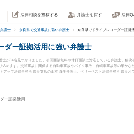
法律相談を投稿する
弁護士を探す
法律Q
弁護士
奈良県で交通事故に強い弁護士
奈良県でドライブレコーダー証拠
ーダー証拠活用に強い弁護士
護士が34名見つかりました。初回面談無料や休日面談に対応している弁護士、解決
り込めます。交通事故に関係する自動車事故やバイク事故、自転車事故等の細かな
トアップ法律事務所 奈良支店の山本 真生弁護士、ベリーベスト法律事務所 奈良オ
良県で土日や夜間に発生したドライブレコーダー証拠活用のトラブルを今すぐに弁
検索したい』『初回相談無料でドライブレコーダー証拠活用を法律相談できる奈良
ダー証拠活用