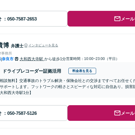
せ
メール
貴博
弁護士
インタビューを見る
律事務所
県
奈良市
大和西大寺駅
から徒歩1分
営業時間：10:00~23:00（平日）
|
ドライブレコーダー証拠活用
料金表を見る
相談無料】交通事故のトラブル解決・保険会社との交渉まですべてお任せく
サポートします。フットワークの軽さとスピーディな対応に自信あり。損害
大和西大寺駅1分】
せ
メール