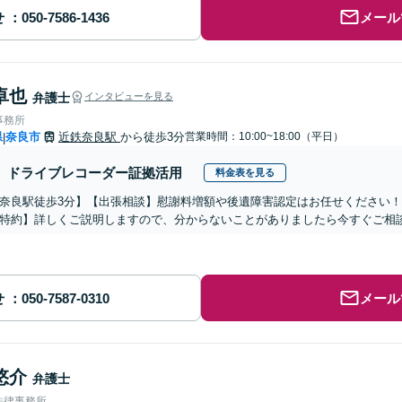
せ
メール
卓也
弁護士
インタビューを見る
事務所
県
奈良市
近鉄奈良駅
から徒歩3分
営業時間：10:00~18:00（平日）
|
ドライブレコーダー証拠活用
料金表を見る
奈良駅徒歩3分】【出張相談】慰謝料増額や後遺障害認定はお任せください
特約】詳しくご説明しますので、分からないことがありましたら今すぐご相
せ
メール
悠介
弁護士
法律事務所