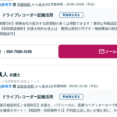
県
奈良市
学園前駅
から徒歩3分
営業時間：10:00~19:00（平日）
|
ドライブレコーダー証拠活用
料金表を見る
前駅3分】保険会社の提示する賠償額の多くは増額できます！適切な等級認
【初回面談無料】弁護士特約を使えば、費用は原則０円です！物損事故の賠
間面談可】
せ
メール
眞人
弁護士
スト法律事務所 奈良オフィス
県
奈良市
近鉄奈良駅
から徒歩1分
営業時間：09:30~21:00（平日）
|
ドライブレコーダー証拠活用
料金表を見る
祝日相談対応／全国対応】弁護士、パラリーガル、医療コーディネーターで
を徹底サポート！【相談料：初回無料※1】不利益な話し合いが進む前に、