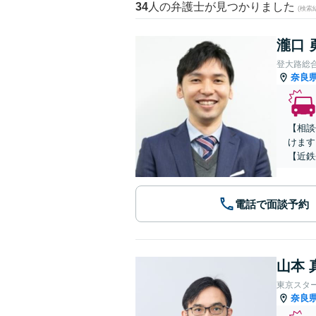
34
人の弁護士が見つかりました
(検索
瀧口 
登大路総
奈良
【相談
けます
【近鉄
電話で面談予約
山本 
東京スタ
奈良