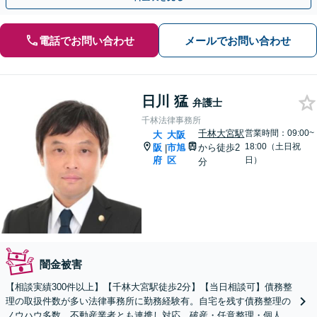
電話でお問い合わせ
メールでお問い合わせ
日川 猛
弁護士
千林法律事務所
千林大宮駅
営業時間：09:00~
大
大阪
18:00（土日祝
阪
市旭
から徒歩2
|
府
区
日）
分
闇金被害
【相談実績300件以上】【千林大宮駅徒歩2分】【当日相談可】債務整
理の取扱件数が多い法律事務所に勤務経験有。自宅を残す債務整理の
ノウハウ多数。不動産業者とも連携し対応。破産・任意整理・個人再