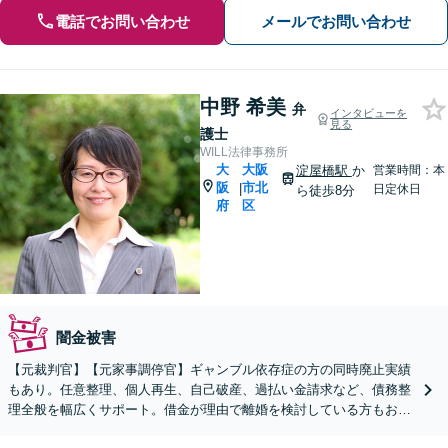
電話でお問い合わせ
メールでお問い合わせ
中野 希美
弁
インタビューを
見る
護士
WILL法律事務所
大
大阪
淀屋橋駅
か
営業時間：本
阪
市北
|
日定休日
ら徒歩8分
府
区
闇金被害
【元裁判官】【元家事調停官】ギャンブル依存症の方の同時廃止実績
もあり。任意整理、個人再生、自己破産、過払い金請求など、債務整
理全般を幅広くサポート。借金が理由で離婚を検討している方もお気
軽にご相談ください【淀屋橋駅8分】