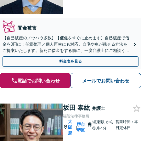
闇金被害
【自己破産のノウハウ多数】【催促をすぐに止めます】自己破産で借
金を0円に！任意整理／個人再生にも対応。自宅や車が残せる方法を
ご提案いたします。新たに借金をする前に、一度弁護士にご相談くだ
さい【北浜駅徒歩3分】【法テラス利用可】
料金表を見る
電話でお問い合わせ
メールでお問い合わせ
坂田 泰紘
弁護士
福智法律事務所
大
堺東駅
から
営業時間：本
堺市
阪
|
日定休日
徒歩4分
堺区
府