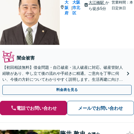
大
大阪
大江橋駅
か
営業時間：本
阪
市北
|
日定休日
ら徒歩5分
府
区
闇金被害
【初回相談無料】借金問題・自己破産・法人破産に対応。破産管財人
経験があり、申し立て後の流れや手続きに精通。ご意向を丁寧に伺
い、今後の方針についてわかりやすく説明します。生活再建に向け
て、全力でバックアップします【淀屋橋駅8分】
料金表を見る
電話でお問い合わせ
メールでお問い合わせ
藤井 敦史