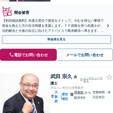
闇金被害
【初回相談無料】弁護士受任で督促をストップ。やむを得ない事情で
借金を抱えた方の生活再建を支援します。ＦＰ資格を持つ弁護士が、
法的解決と今後の自立に向けたアドバイスで根本解決へ導きます。
【南森町駅・大阪天満宮駅徒歩1分】
料金表を見る
電話でお問い合わせ
メールでお問い合わせ
武田 宗久
弁
インタビューを
見る
護士
堺みらい創生法律事務所
大
堺東駅
から
営業時間：本
堺市
阪
|
日定休日
徒歩4分
堺区
府