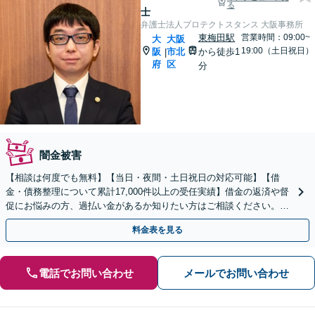
る
士
弁護士法人プロテクトスタンス 大阪事務所
東梅田駅
営業時間：09:00~
大
大阪
19:00（土日祝日）
阪
市北
から徒歩1
|
府
区
分
闇金被害
【相談は何度でも無料】【当日・夜間・土日祝日の対応可能】【借
金・債務整理について累計17,000件以上の受任実績】借金の返済や督
促にお悩みの方、過払い金があるか知りたい方はご相談ください。ベ
ストな解決策を提案いたします。
料金表を見る
電話でお問い合わせ
メールでお問い合わせ