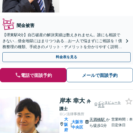
闇金被害
【堺東駅4分】自己破産の解決実績は数えきれません。誰にも相談で
きない…借金地獄にはまりつつある…お一人で悩まずにご相談を！債
務整理の種類、手続きのメリット・デメリットを分かりやすく説明し
ます【夜間・休日面談可】【完全個室】
料金表を見る
電話で面談予約
メールで面談予約
岸本 幸大
弁
インタビューを
見る
護士
ロン法律事務所
大
天満橋駅
か
営業時間：本
大阪市
阪
|
日定休日
ら徒歩1分
中央区
府