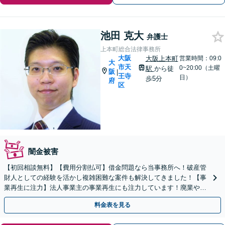
池田 克大
弁護士
上本町総合法律事務所
大阪
大阪上本町
営業時間：09:0
大
市天
0~20:00（土曜
駅
から徒
阪
|
王寺
日）
歩5分
府
区
闇金被害
【初回相談無料】【費用分割払可】借金問題なら当事務所へ！破産管
財人としての経験を活かし複雑困難な案件も解決してきました！【事
業再生に注力】法人事業主の事業再生にも注力しています！廃業や破
産をお考えの際も最善の方法をご提案します。
料金表を見る