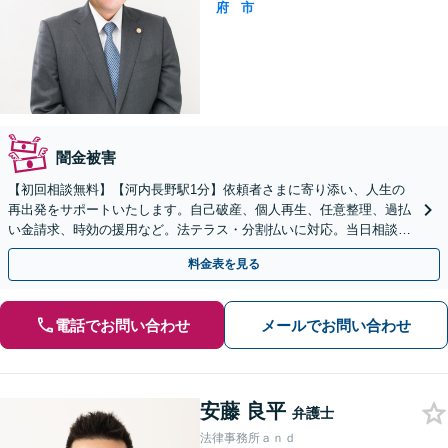
府
市
闇金被害
【初回相談無料】【河内長野駅1分】依頼者さまに寄り添い、人生の
再出発をサポートいたします。自己破産、個人再生、任意整理、過払
い金請求、時効の援用など。法テラス・分割払いに対応。当日相談対
応（要相談）【弁護士歴15年以上】
料金表を見る
電話でお問い合わせ
メールでお問い合わせ
安藤 良平
弁護士
法律事務所ａｎｄ