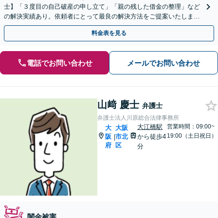
士】「３度目の自己破産の申し立て」「親の残した借金の整理」など
の解決実績あり。依頼者にとって最良の解決方法をご提案いたします
【初回面談無料】
料金表を見る
電話でお問い合わせ
メールでお問い合わせ
山﨑 慶士
弁護士
弁護士法人川原総合法律事務所
大江橋駅
営業時間：09:00~
大
大阪
19:00（土日祝日）
阪
市北
から徒歩4
|
府
区
分
闇金被害