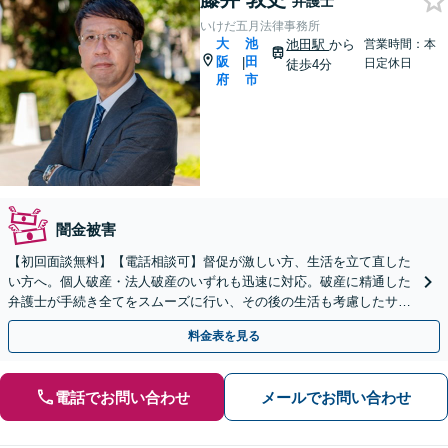
弁護士
いけだ五月法律事務所
大
池
池田駅
から
営業時間：本
阪
田
|
日定休日
徒歩4分
府
市
闇金被害
【初回面談無料】【電話相談可】督促が激しい方、生活を立て直した
い方へ。個人破産・法人破産のいずれも迅速に対応。破産に精通した
弁護士が手続き全てをスムーズに行い、その後の生活も考慮したサポ
ートをします。個人再生もお任せください【池田駅2分】
料金表を見る
電話でお問い合わせ
メールでお問い合わせ