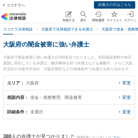
弁護士の方はこちら
ココナラへ
投稿する
探す
閲覧履歴
マイリスト
ログイン
ココナラ法律相談
大阪府で法律相談できる弁護士
大阪府で借金・債務
大阪府の闇金被害に強い弁護士
大阪府で闇金被害に強い弁護士が380名見つかりました。初回面談無料や休日
面談に対応している弁護士、解決事例を持つ弁護士なども掲載中。さらに大阪
市北区や大阪市中央区、大阪市西区などの地域条件で弁護士を絞り込めます。
借金・債務整理に関係する消費者金融の債務整理やクレジット会社の債務整
理、リボ払いの債務整理等の細かな分野での絞り込み検索もでき便利です。特
エリア
大阪府
変更
にステラ法律事務所の堤 馨正弁護士ややくも総合法律事務所の梶谷 拓郎弁護
士、千林法律事務所の日川 猛弁護士のプロフィール情報や弁護士費用、強みな
相談内容
借金・債務整理、闇金被害
変更
どが注目されています。『大阪府で土日や夜間に発生した闇金被害のトラブル
を今すぐに弁護士に相談したい』『闇金被害のトラブル解決の実績豊富な近く
の弁護士を検索したい』『初回相談無料で闇金被害を法律相談できる大阪府内
詳細条件
未選択
変更
の弁護士に相談予約したい』などでお困りの相談者さんにおすすめです。
380
人の弁護士が見つかりました
(検索結果について詳しくは
こちら
)