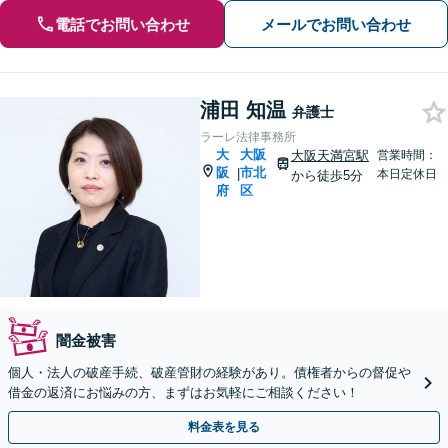
電話でお問い合わせ
メールでお問い合わせ
浦田 知温
弁護士
ラーレ法律事務所
大
大阪
大阪天満宮駅
営業時間：
阪
市北
|
本日定休日
から徒歩5分
府
区
闇金被害
個人・法人の破産手続、破産管財の経験があり。債権者からの督促や
借金の返済にお悩みの方、まずはお気軽にご相談ください！
料金表を見る