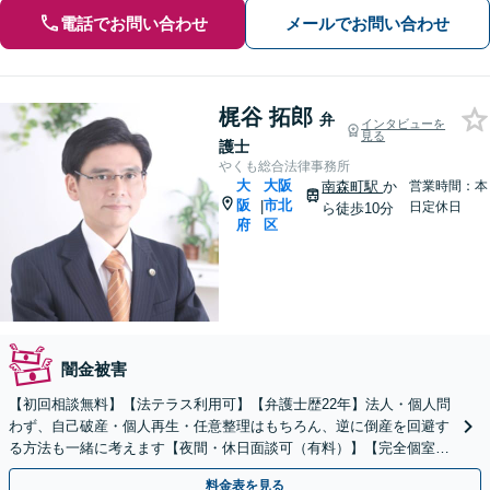
電話でお問い合わせ
メールでお問い合わせ
梶谷 拓郎
弁
インタビューを
見る
護士
やくも総合法律事務所
大
大阪
南森町駅
か
営業時間：本
阪
市北
|
日定休日
ら徒歩10分
府
区
闇金被害
【初回相談無料】【法テラス利用可】【弁護士歴22年】法人・個人問
わず、自己破産・個人再生・任意整理はもちろん、逆に倒産を回避す
る方法も一緒に考えます【夜間・休日面談可（有料）】【完全個室】
【北浜駅徒歩10分】
料金表を見る