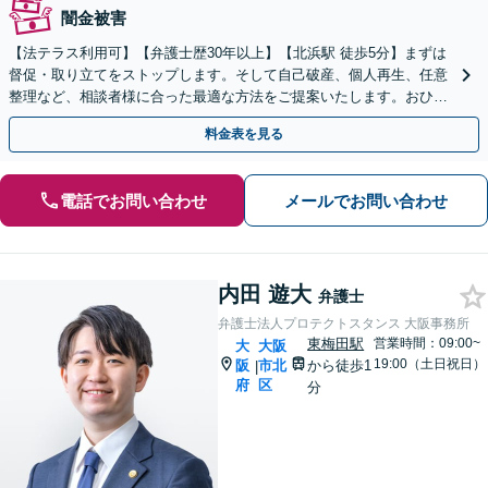
闇金被害
【法テラス利用可】【弁護士歴30年以上】【北浜駅 徒歩5分】まずは
督促・取り立てをストップします。そして自己破産、個人再生、任意
整理など、相談者様に合った最適な方法をご提案いたします。おひと
りで悩まず、ぜひご相談ください。【法人破産も対応】
料金表を見る
電話でお問い合わせ
メールでお問い合わせ
内田 遊大
弁護士
弁護士法人プロテクトスタンス 大阪事務所
東梅田駅
営業時間：09:00~
大
大阪
19:00（土日祝日）
阪
市北
から徒歩1
|
府
区
分