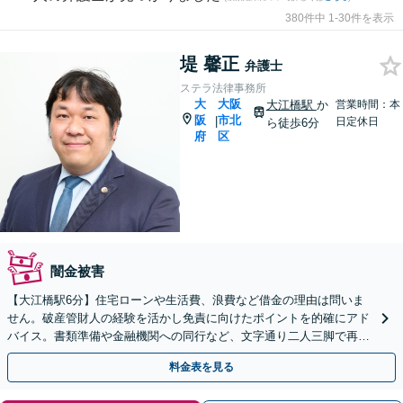
380件中 1-30件を表示
堤 馨正
弁護士
ステラ法律事務所
大
大阪
大江橋駅
か
営業時間：本
阪
市北
|
日定休日
ら徒歩6分
府
区
闇金被害
【大江橋駅6分】住宅ローンや生活費、浪費など借金の理由は問いま
せん。破産管財人の経験を活かし免責に向けたポイントを的確にアド
バイス。書類準備や金融機関への同行など、文字通り二人三脚で再出
発を後押しします【事前予約にて当日・休日・夜間面談可】
料金表を見る