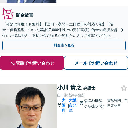
闇金被害
【相談は何度でも無料】【当日・夜間・土日祝日の対応可能】【借
金・債務整理について累計17,000件以上の受任実績】借金の返済や督
促にお悩みの方、過払い金があるか知りたい方はご相談ください。ベ
ストな解決策を提案いたします。
料金表を見る
電話でお問い合わせ
メールでお問い合わせ
小川 貴之
弁護士
山口崇法律事務所
大
大阪
なにわ橋駅
営業時間：本
阪
市北
|
日定休日
から徒歩3分
府
区