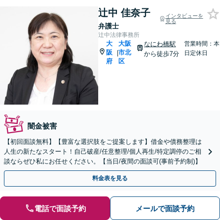
辻中 佳奈子
インタビューを
見る
弁護士
辻中法律事務所
大
大阪
なにわ橋駅
営業時間：本
阪
市北
|
日定休日
から徒歩7分
府
区
闇金被害
【初回面談無料】【豊富な選択肢をご提案します】借金や債務整理は
人生の新たなスタート！自己破産/任意整理/個人再生/特定調停のご相
談ならぜひ私にお任せください。【当日/夜間の面談可(事前予約制)】
料金表を見る
電話で面談予約
メールで面談予約