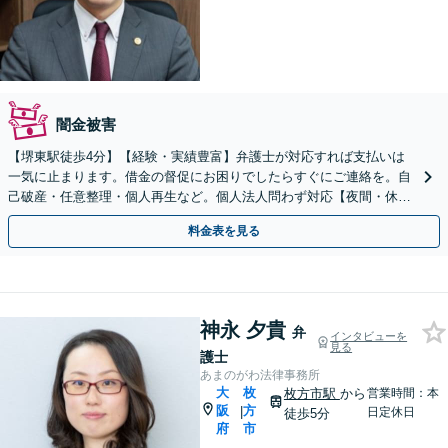
闇金被害
【堺東駅徒歩4分】【経験・実績豊富】弁護士が対応すれば支払いは
一気に止まります。借金の督促にお困りでしたらすぐにご連絡を。自
己破産・任意整理・個人再生など。個人法人問わず対応【夜間・休日
対応】【借金問題のみ初回相談無料】
料金表を見る
神永 夕貴
弁
インタビューを
見る
護士
あまのがわ法律事務所
大
枚
枚方市駅
から
営業時間：本
阪
方
|
日定休日
徒歩5分
府
市