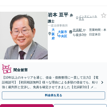
岩本 亘平
弁
インタビューを
見る
護士
一道法律事務所
大
北浜駅
か
営業時間：本
大阪市
阪
|
日定休日
ら徒歩3分
中央区
府
闇金被害
【10年以上のキャリアを通じ、借金・債務整理に一貫して注力】【電
話相談可】【初回相談無料】様々な理由による多額の借金でも、粘り
強く裁判所と交渉し、免責を確定させてきました【北浜駅3分】メリ
ットやデメリットを分かりやすく説明
料金表を見る