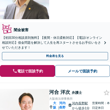
闇金被害
【初回30分相談原則無料】【夜間・休日柔軟対応】【電話/オンライン
相談対応】借金問題を解決して人生を再スタートさせるお手伝いをさ
せていただきます！
料金表を見る
電話で面談予約
メールで面談予約
河合 洋次
弁護士
大阪南法律事務所
大
河内
河内長野駅
営業時間：本
阪
長野
|
日定休日
から徒歩1分