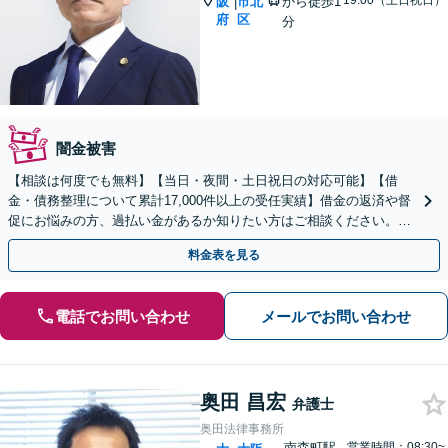
19:00（土日祝日）
阪
市北
から徒歩1
|
府
区
分
闇金被害
【相談は何度でも無料】【当日・夜間・土日祝日の対応可能】【借
金・債務整理について累計17,000件以上の受任実績】借金の返済や督
促にお悩みの方、過払い金があるか知りたい方はご相談ください。ベ
ストな解決策を提案いたします。
料金表を見る
電話でお問い合わせ
メールでお問い合わせ
奥田 昌宏
弁護士
奥田法律事務所
南森町駅
営業時間：08:30~