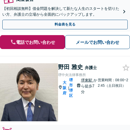
【初回相談無料】借金問題を解決して新たな人生のスタートを切りた
い方、弁護士の立場から全面的にバックアップします。
料金表を見る
電話でお問い合わせ
メールでお問い合わせ
野田 雅史
弁護士
堺中央法律事務所
堺
堺東駅
か
営業時間：08:00~2
大
市
2:45（土日祝日）
ら徒歩7
阪
|
堺
分
府
区