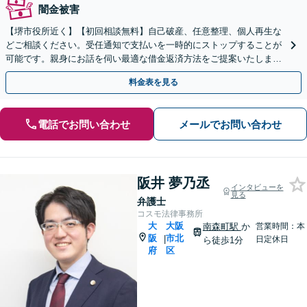
闇金被害
【堺市役所近く】【初回相談無料】自己破産、任意整理、個人再生な
どご相談ください。受任通知で支払いを一時的にストップすることが
可能です。親身にお話を伺い最適な借金返済方法をご提案いたしま
す。豊富な実績をもとに迅速対応し解決へ導きます。
料金表を見る
電話でお問い合わせ
メールでお問い合わせ
阪井 夢乃丞
インタビューを
見る
弁護士
コスモ法律事務所
大
大阪
南森町駅
か
営業時間：本
阪
市北
|
日定休日
ら徒歩1分
府
区