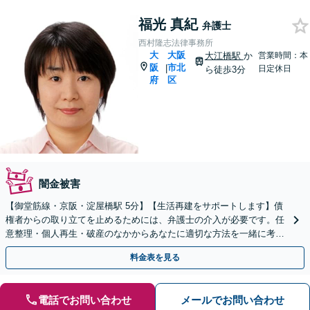
福光 真紀
弁護士
西村隆志法律事務所
大
大阪
大江橋駅
か
営業時間：本
阪
市北
|
日定休日
ら徒歩3分
府
区
闇金被害
【御堂筋線・京阪・淀屋橋駅 5分】【生活再建をサポートします】債
権者からの取り立てを止めるためには、弁護士の介入が必要です。任
意整理・個人再生・破産のなかからあなたに適切な方法を一緒に考え
ます【初回相談1時間無料】【土日祝日対応可】
料金表を見る
電話でお問い合わせ
メールでお問い合わせ