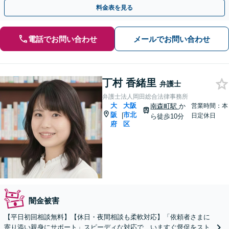
にサポートいたします。【淀屋橋5分】
料金表を見る
電話でお問い合わせ
メールでお問い合わせ
丁村 香緒里
弁護士
弁護士法人岡田総合法律事務所
大
大阪
南森町駅
か
営業時間：本
阪
市北
|
日定休日
ら徒歩10分
府
区
闇金被害
【平日初回相談無料】【休日・夜間相談も柔軟対応】「依頼者さまに
寄り添い親身にサポート」スピーディな対応で、いますぐ督促をスト