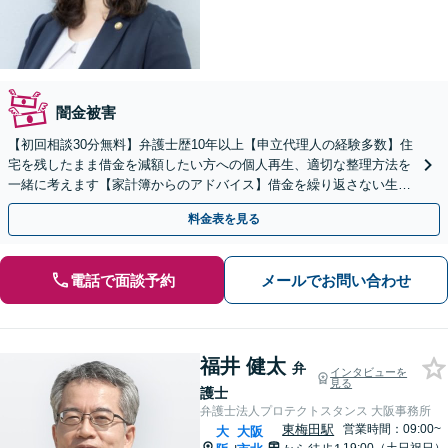
闇金被害
【初回相談30分無料】弁護士歴10年以上【申立代理人の経験多数】住
宅を残したまま借金を減額したい方への個人再生、適切な整理方法を
一緒に考えます【家計簿からのアドバイス】借金を繰り返さない生活
再建を目指しましょう【枚方市駅5分】
料金表を見る
電話で面談予約
メールでお問い合わせ
福井 健太
弁
インタビューを
見る
護士
弁護士法人プロテクトスタンス 大阪事務所
東梅田駅
営業時間：09:00~
大
大阪