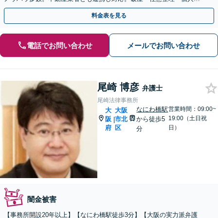
生なら私にお任せください。法人破産にも対応。
料金表を見る
電話でお問い合わせ
メールでお問い合わせ
尾崎 博彦
弁護士
尾崎法律事務所
なにわ橋駅
営業時間：09:00~
大
大阪
19:00（土日祝
阪
市北
から徒歩5
|
府
区
日）
分
闇金被害
【事務所開設20年以上】【なにわ橋駅徒歩3分】【大阪の実力派弁護