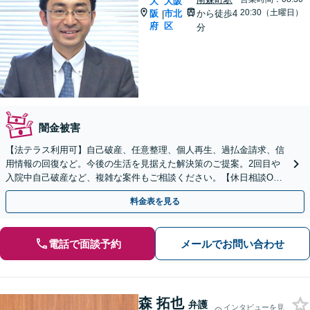
大
大阪
20:30（土曜日）
阪
市北
から徒歩4
|
府
区
分
闇金被害
【法テラス利用可】自己破産、任意整理、個人再生、過払金請求、信
用情報の回復など。今後の生活を見据えた解決策のご提案。2回目や
入院中自己破産など、複雑な案件もご相談ください。【休日相談OK
（要予約）】【南森町駅4分】【弁護士歴20年以上】
料金表を見る
電話で面談予約
メールでお問い合わせ
森 拓也
弁護
インタビューを見