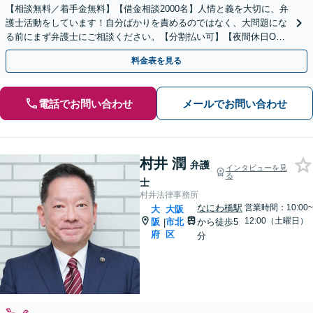
【相談無料／着手金無料】【借金相談2000名】人情と義を大切に、弁
護士活動をしています！自分ばかりを責めるのではなく、大問題にな
る前にまず弁護士にご相談ください。【分割払い可】【夜間休日O
K】
料金表を見る
電話でお問い合わせ
メールでお問い合わせ
村井 潤
弁護
インタビューを見
る
士
村井法律事務所
なにわ橋駅
営業時間：10:00~
大
大阪
12:00（土曜日）
阪
市北
から徒歩5
|
府
区
分