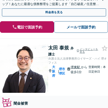
ップ！あなたに最適な債務整理をご提案します「自己破産／任意整理
／個人再生／時効の援用ほか」
料金表を見る
電話で面談予約
メールで面談予約
太田 泰規
弁
インタビューを
見る
護士
弁護士法人法律事務所ロイヤーズ・ハイ 堺オ
フィス
大
堺東駅
から
営業時間：本
堺市
阪
|
日定休日
徒歩1分
堺区
府
闇金被害