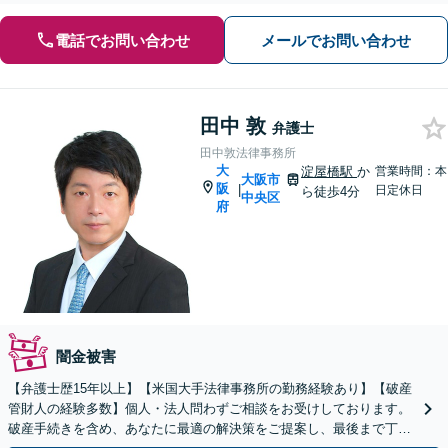
電話でお問い合わせ
メールでお問い合わせ
田中 敦
弁護士
田中敦法律事務所
大
淀屋橋駅
か
営業時間：本
大阪市
阪
|
日定休日
ら徒歩4分
中央区
府
闇金被害
【弁護士歴15年以上】【米国大手法律事務所の勤務経験あり】【破産
管財人の経験多数】個人・法人問わずご相談をお受けしております。
破産手続きを含め、あなたに最適の解決策をご提案し、最後まで丁寧