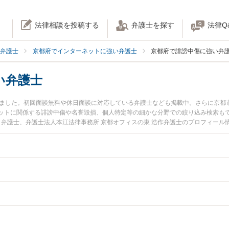
法律相談を投稿する
弁護士を探す
法律Q
弁護士
京都府でインターネットに強い弁護士
京都府で誹謗中傷に強い弁
い弁護士
りました。初回面談無料や休日面談に対応している弁護士なども掲載中。さらに京都
ットに関係する誹謗中傷や名誉毀損、個人特定等の細かな分野での絞り込み検索も
司弁護士、弁護士法人本江法律事務所 京都オフィスの東 浩作弁護士のプロフィー
のトラブルを今すぐに弁護士に相談したい』『誹謗中傷のトラブル解決の実績豊富
相談予約したい』などでお困りの相談者さんにおすすめです。