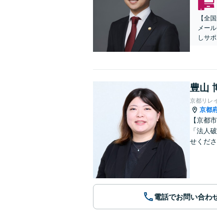
【全国
メール
しサポ
豊山 
京都リレ
京都
【京都市
「法人破
せくださ
電話でお問い合わ