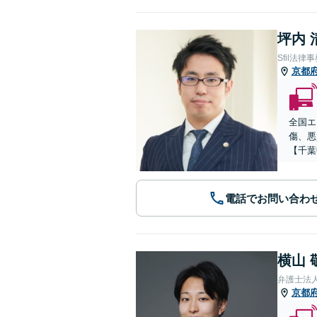
坪内 
Sfil法律
京都
全国エ
傷、悪
【千葉
電話でお問い合わ
横山 
弁護士法
京都