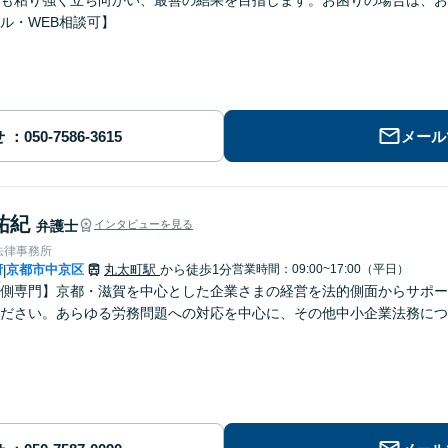
も粘り強く立ち向かい、最善の結果を目指します。お困りの場合は、お
ル・WEB相談可】
せ
メール
祐紀
弁護士
インタビューを見る
法律事務所
府
京都市中京区
丸太町駅
から徒歩1分
営業時間：09:00~17:00（平日）
|
側専門】京都・滋賀を中心とした企業さまの経営を法的側面からサポー
ださい。あらゆる労務問題への対応を中心に、その他中小企業法務につ