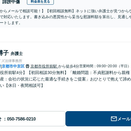
誹謗中傷
料金表を見る
からメールで相談可能！】【初回相談無料】ネットに強い弁護士が見つから
で対応いたします。書き込みの悪質性から妥当な慰謝料額を算出し、見通し
ートします。
博子
弁護士
イズ法律事務所
府
京都市中京区
京都市役所前駅
から徒歩4分
営業時間：09:00~20:00（平日）
|
役所前駅4分】【初回相談30分無料】「離婚問題：不貞慰謝料から親
産：会社の状況に応じた最適な手続きをご提案」おひとりで抱えて諦め
い【休日・夜間相談可】
せ
メール