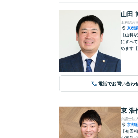
山田 
山科総合
京都
【山科駅
にすべて
めます【
電話でお問い合わ
東 浩
弁護士法
京都
【初回相