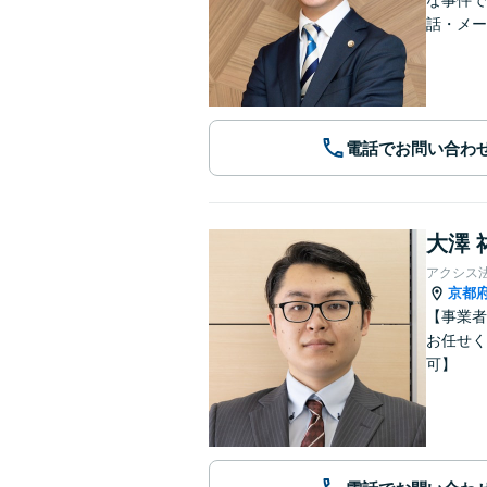
な事件で
話・メー
電話でお問い合わ
大澤 
アクシス
京都
【事業者
お任せく
可】