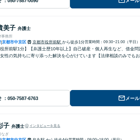
せ
メール
貴美子
弁護士
律事務所
府
京都市中京区
京都市役所前駅
から徒歩1分
営業時間：09:30~21:00（平日）
|
役所前駅1分】【弁護士歴10年以上】自己破産・個人再生など、借金
女性の気持ちに寄り添った解決を心がけています【法律相談のみでもお
せ
メール
彰子
弁護士
インタビューを見る
所なぎ
府
京都市中京区
烏丸駅
から徒歩4分
営業時間：09:00~18:00（平日）