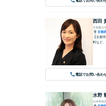
電話でお問い合わ
西田 
京都楓法
京都
【京都市
料など、
電話でお問い合わ
水野 
法律事務
京都