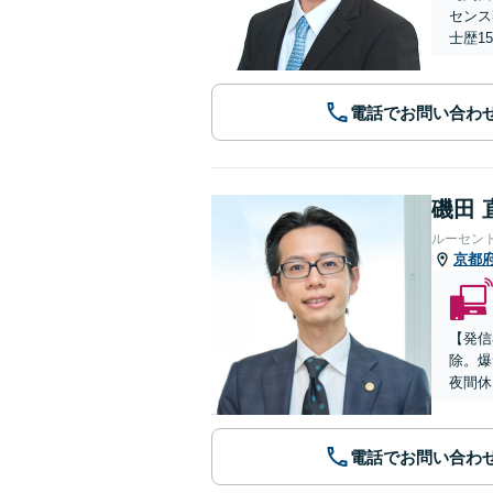
センス
士歴1
電話でお問い合わ
磯田 
ルーセン
京都
【発信
除。爆
夜間休
電話でお問い合わ