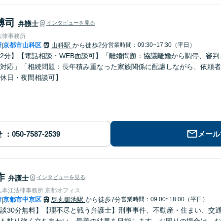
博司
弁護士
インタビューを見る
法律事務所
府
京都市山科区
山科駅
から徒歩2分
営業時間：09:30~17:30（平日）
|
2分】【電話相談・WEB面談可】「離婚問題：協議離婚から調停、審
対応」「相続問題：長年積み重なった家族関係に配慮しながら、依頼者
休日・夜間相談可】
せ
メール
作
弁護士
インタビューを見る
人本江法律事務所 京都オフィス
府
京都市中京区
烏丸御池駅
から徒歩7分
営業時間：09:00~18:00（平日）
|
談30分無料】【理不尽と戦う弁護士】刑事事件、不動産・住まい、交