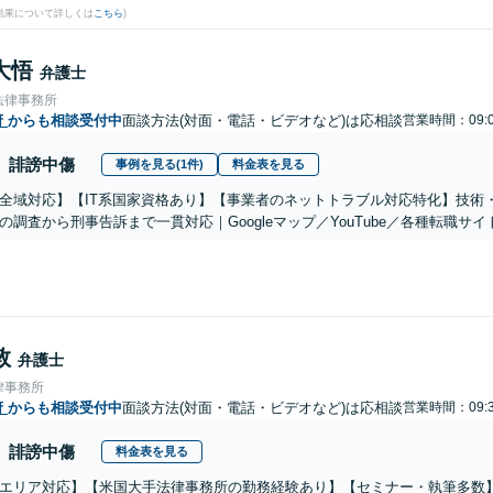
結果について詳しくは
こちら
)
大悟
弁護士
法律事務所
府
からも相談受付中
面談方法(対面・電話・ビデオなど)は応相談
営業時間：09:0
誹謗中傷
事例を見る(1件)
料金表を見る
全域対応】【IT系国家資格あり】【事業者のネットトラブル対応特化】技術
の調査から刑事告訴まで一貫対応｜Googleマップ／YouTube／各種転職サ
敦
弁護士
律事務所
府
からも相談受付中
面談方法(対面・電話・ビデオなど)は応相談
営業時間：09:3
誹謗中傷
料金表を見る
エリア対応】【米国大手法律事務所の勤務経験あり】【セミナー・執筆多数