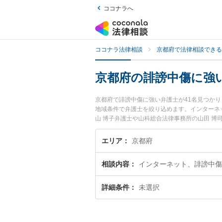
ココナラへ
ココナラ法律相談
京都府で法律相談できる
京都府の誹謗中傷に強
京都府で誹謗中傷に強い弁護士が41名見つか
地域条件で弁護士を絞り込めます。インターネ
山 博子弁護士や山科総合法律事務所の山田 博
す。『京都府で土日や夜間に発生した誹謗中傷
誹謗中傷を法律相談できる京都府内の弁護士に
エリア
京都府
相談内容
インターネット、誹謗中傷
詳細条件
未選択