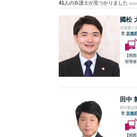
41
人の弁護士が見つかりました
(検索
國松 
大宮通り
京都
【関西
管理者
田中 
田中敦法
京都
【関西