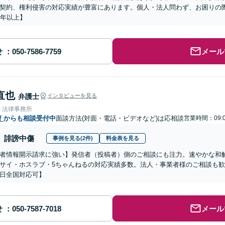
契約、権利侵害の対応実績が豊富にあります。個人・法人問わず、お困りの
5年以上】
せ
メール
直也
弁護士
インタビューを見る
ト法律事務所
府
からも相談受付中
面談方法(対面・電話・ビデオなど)は応相談
営業時間：09:0
誹謗中傷
事例を見る(2件)
料金表を見る
者情報開示請求に強い】発信者（投稿者）側のご相談にも注力。速やかな和
サイ・ホスラブ・5ちゃんねるの対応実績多数。法人・事業者様のご相談も歓
日全国対応可】
せ
メール