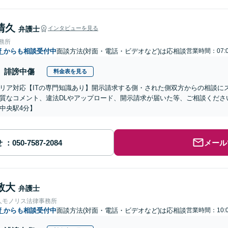
清久
弁護士
インタビューを見る
事務所
府
からも相談受付中
面談方法(対面・電話・ビデオなど)は応相談
営業時間：07:0
誹謗中傷
料金表を見る
リア対応【ITの専門知識あり】開示請求する側・された側双方からの相談に
質なコメント、違法DLやアップロード、開示請求が届いた等、ご相談ください
中央駅4分】
せ
メール
敬大
弁護士
人モノリス法律事務所
府
からも相談受付中
面談方法(対面・電話・ビデオなど)は応相談
営業時間：10:0