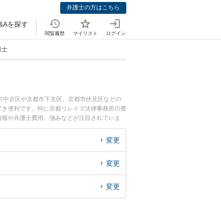
弁護士の方はこちら
&Aを探す
閲覧履歴
マイリスト
ログイン
護士
市中京区や京都市下京区、京都市伏見区などの
でき便利です。特に京都リレイズ法律事務所の豊
ル情報や弁護士費用、強みなどが注目されていま
な近くの弁護士を検索したい』『初回相談無料で
変更
変更
変更