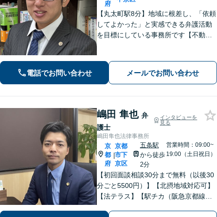
府
【丸太町駅8分】地域に根差し、「依頼
してよかった」と実感できる弁護活動
を目標にしている事務所です【不動
産・住まい】宅地建物取引士の試験に
合格、不動産分野の取扱実績あり【相
続・遺言】相談者さまに寄り添い、円
電話でお問い合わせ
メールでお問い合わせ
滑な相続を目指します
嶋田 隼也
弁
インタビューを
見る
護士
嶋田隼也法律事務所
五条駅
営業時間：09:00~
京
京都
19:00（土日祝日）
都
市下
から徒歩
|
府
京区
2分
【初回面談相談30分まで無料（以後30
分ごと5500円）】【北摂地域対応可】
【法テラス】【駅チカ（阪急京都線烏
丸駅・京都市営地下鉄四条駅５番出口