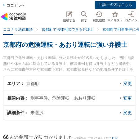
弁護士の方はこちら
ココナラへ
投稿する
探す
閲覧履歴
マイリスト
ログイン
ココナラ法律相談
京都府で法律相談できる弁護士
京都府で刑事事件に
京都府の危険運転・あおり運転に強い弁護士
京都府で危険運転・あおり運転に強い弁護士が66名見つかりました。初回面談
無料や休日面談に対応している弁護士、解決事例を持つ弁護士なども掲載中。
さらに京都市中京区や京都市下京区、京都市伏見区などの地域条件で弁護士を
絞り込めます。刑事事件に関係する加害者側や少年事件、再犯・前科あり等の
細かな分野での絞り込み検索もでき便利です。特に紳法律事務所の丸山 紳弁護
エリア
京都府
変更
士や弁護士法人富士パートナーズ 富士パートナーズ法律事務所の宮田 聖也弁護
士、ベリーベスト法律事務所 京都オフィスの上本 浩二弁護士のプロフィール情
相談内容
刑事事件、危険運転・あおり運転
変更
報や弁護士費用、強みなどが注目されています。『京都府で土日や夜間に発生
した危険運転・あおり運転のトラブルを今すぐに弁護士に相談したい』『危険
運転・あおり運転のトラブル解決の実績豊富な近くの弁護士を検索したい』
詳細条件
未選択
変更
『初回相談無料で危険運転・あおり運転を法律相談できる京都府内の弁護士に
相談予約したい』などでお困りの相談者さんにおすすめです。
66
人の弁護士が見つかりました
(検索結果について詳しくは
こちら
)