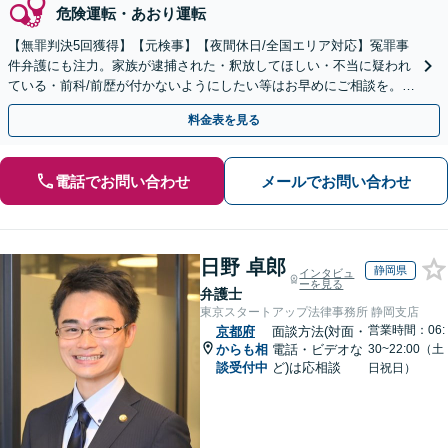
危険運転・あおり運転
【無罪判決5回獲得】【元検事】【夜間休日/全国エリア対応】冤罪事
件弁護にも注力。家族が逮捕された・釈放してほしい・不当に疑われ
ている・前科/前歴が付かないようにしたい等はお早めにご相談を。迅
速に的確な対応に定評あり【分割払い可】
料金表を見る
電話でお問い合わせ
メールでお問い合わせ
日野 卓郎
静岡県
インタビュ
ーを見る
弁護士
東京スタートアップ法律事務所 静岡支店
営業時間：06:
京都府
面談方法(対面・
からも相
電話・ビデオな
30~22:00（土
談受付中
ど)は応相談
日祝日）