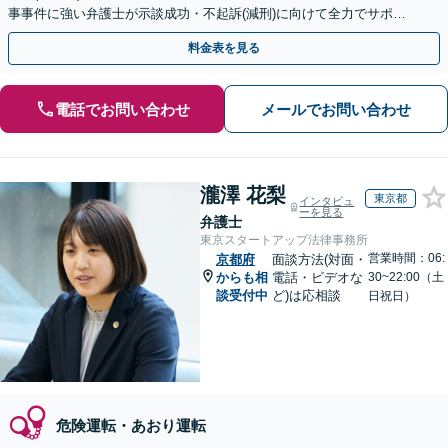
事事件に強い弁護士が示談成功・不起訴(減刑)に向けて全力でサポー
トします。【加害者側の相談専門】
料金表を見る
電話でお問い合わせ
メールでお問い合わせ
瀧澤 花梨
東京都
インタビュ
ーを見る
弁護士
東京スタートアップ法律事務所
営業時間：06:
京都府
面談方法(対面・
からも相
電話・ビデオな
30~22:00（土
談受付中
ど)は応相談
日祝日）
危険運転・あおり運転