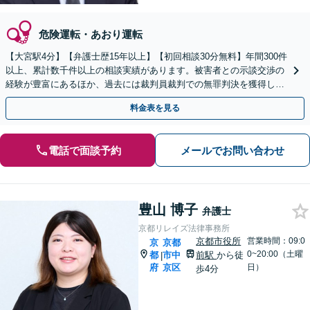
危険運転・あおり運転
【大宮駅4分】【弁護士歴15年以上】【初回相談30分無料】年間300件
以上、累計数千件以上の相談実績があります。被害者との示談交渉の
経験が豊富にあるほか、過去には裁判員裁判での無罪判決を獲得した
実績もあります。ぜひお任せください。
料金表を見る
電話で面談予約
メールでお問い合わせ
豊山 博子
弁護士
京都リレイズ法律事務所
京都市役所
営業時間：09:0
京
京都
0~20:00（土曜
都
市中
前駅
から徒
|
府
京区
日）
歩4分