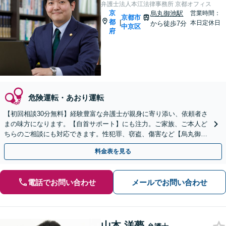
弁護士法人本江法律事務所 京都オフィス
京
烏丸御池駅
営業時間：
京都市
都
|
本日定休日
から徒歩7分
中京区
府
危険運転・あおり運転
【初回相談30分無料】経験豊富な弁護士が親身に寄り添い、依頼者さ
まの味方になります。【自首サポート】にも注力。ご家族、ご本人ど
ちらのご相談にも対応できます。性犯罪、窃盗、傷害など【烏丸御池
駅7分】
料金表を見る
電話でお問い合わせ
メールでお問い合わせ
山本 洋夢