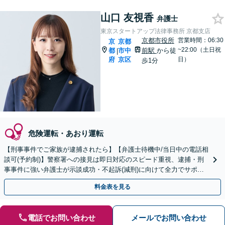
山口 友視香
弁護士
東京スタートアップ法律事務所 京都支店
京都市役所
営業時間：06:30
京
京都
~22:00（土日祝
都
市中
前駅
から徒
|
府
京区
日）
歩1分
危険運転・あおり運転
【刑事事件でご家族が逮捕されたら】【弁護士待機中/当日中の電話相
談可(予約制)】警察署への接見は即日対応のスピード重視、逮捕・刑
事事件に強い弁護士が示談成功・不起訴(減刑)に向けて全力でサポー
トします。【加害者側の相談専門】
料金表を見る
電話でお問い合わせ
メールでお問い合わせ