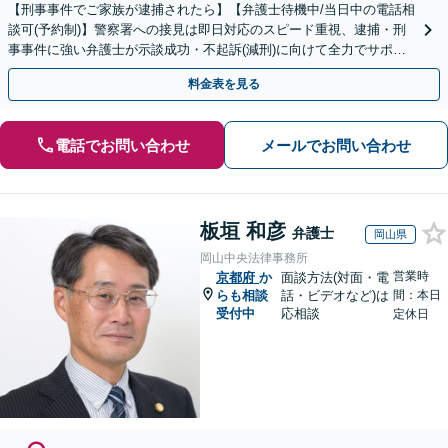
【刑事事件でご家族が逮捕されたら】【弁護士待機中/当日中の電話相
談可(予約制)】警察署への接見は即日対応のスピード重視、逮捕・刑
事事件に強い弁護士が示談成功・不起訴(減刑)に向けて全力でサポー
トします。【加害者側の相談専門】
料金表を見る
電話でお問い合わせ
メールでお問い合わせ
板垣 和彦
弁護士
岡山県
岡山中央法律事務所
営業時
京都府
か
面談方法(対面・電
らも相談
話・ビデオなど)は
間：本日
受付中
応相談
定休日