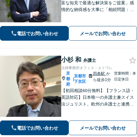
富な知見で最適な解決策をご提案」感
情的な納得感を大事に「相続問題：親
族間で揉めたくない」という不安に寄
り添う。相続人同士の関係にも配慮
し、きめ細やかに対応【夜間面談あ
電話でお問い合わせ
メールでお問い合わせ
り】
小杉 和
弁護士
法律事務所オフィス・エトワレ
京
四条駅
か
営業時間：本
京都市
都
|
日定休日
ら徒歩1分
下京区
府
【初回相談60分無料】【フランス語・
英語対応】日本唯一の弁護士兼スイス
法ジュリスト。欧州の弁護士と連携し
クロスボーダーで支援。最後まで粘り
強く寄り添います！在欧州資産の引き
上げ／英仏日契約法務／ハーグ条約案
電話でお問い合わせ
メールでお問い合わせ
件などお任せ【WEB対応｜休日・夜間