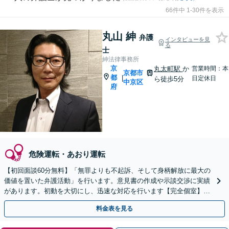
66件中 1-30件を表示
丸山 紳
弁護
インタビューを見
る
士
紳法律事務所
京
丸太町駅
か
営業時間：本
京都市
都
|
日定休日
ら徒歩5分
中京区
府
危険運転・あおり運転
【初回面談60分無料】「無罪よりも不起訴、そして身柄解放に最大の
価値を置いた弁護活動」を行います。意見書の作成や示談交渉に実績
があります。初動を大切にし、迅速な対応を行います【完全個室】
【子連れ相談可】【丸太町駅5分】
料金表を見る