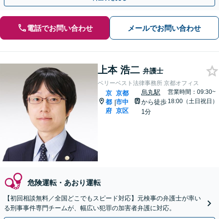
電話でお問い合わせ
メールでお問い合わせ
上本 浩二
弁護士
ベリーベスト法律事務所 京都オフィス
烏丸駅
営業時間：09:30~
京
京都
18:00（土日祝日）
都
市中
から徒歩
|
府
京区
1分
危険運転・あおり運転
【初回相談無料／全国どこでもスピード対応】元検事の弁護士が率い
る刑事事件専門チームが、幅広い犯罪の加害者弁護に対応。