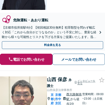
危険運転・あおり運転
【京都市役所前駅4分】【初回相談30分無料】犯罪類型を問わず幅広
く対応「これから自分がどうなるのか」という不安に対し、豊富な経
験から様々な可能性とリスクを下げる方策をご提案いたします。迅速
なレスポンス体制で臨機応変に対応【休日・夜間相談可】
料金表を見る
電話でお問い合わせ
メールでお問い合わせ
山西 保彦
弁
インタビューを
見る
護士
山西保彦法律事務所
西大路御池
営業時間：09:00
京
京都
~23:00（土日祝
都
市中
駅
から徒
|
府
京区
日）
歩1分