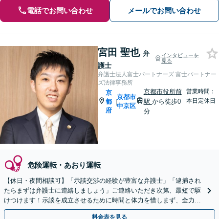
電話でお問い合わせ
メールでお問い合わせ
宮田 聖也
弁
インタビューを
見る
護士
弁護士法人富士パートナーズ 富士パートナー
ズ法律事務所
京都市役所前
営業時間：
京
京都市
本日定休日
都
駅
から徒歩0
|
中京区
府
分
危険運転・あおり運転
【休日・夜間相談可】「示談交渉の経験が豊富な弁護士」「逮捕され
たらまずは弁護士に連絡しましょう」ご連絡いただき次第、最短で駆
けつけます！示談を成立させるために時間と体力を惜しまず、全力対
応「罪を犯した方の社会復帰を応援します／更生サポート」
料金表を見る