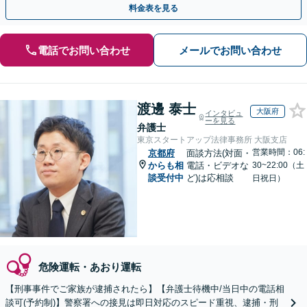
料金表を見る
電話でお問い合わせ
メールでお問い合わせ
渡邊 泰士
大阪府
インタビュ
ーを見る
弁護士
東京スタートアップ法律事務所 大阪支店
営業時間：06:
京都府
面談方法(対面・
からも相
電話・ビデオな
30~22:00（土
談受付中
ど)は応相談
日祝日）
危険運転・あおり運転
【刑事事件でご家族が逮捕されたら】【弁護士待機中/当日中の電話相
談可(予約制)】警察署への接見は即日対応のスピード重視、逮捕・刑