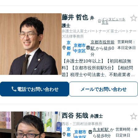
相談可】
藤井 哲也
弁
インタビューを
見る
護士
弁護士法人富士パートナーズ 富士パートナー
ズ法律事務所
京都市役所前
営業時間：
京
京都市
本日定休日
都
駅
から徒歩0
|
中京区
府
分
【弁護士歴10年以上】【初回相談無
料】【京都市役所前駅5分】【相続問
題】税理士や司法書士、不動産業者な
どとスムーズに連携し、解決へと導き
ます。遺産分割協議・調停・審判など
電話でお問い合わせ
メールでお問い合わせ
【債権回収】催促の電話から民事調
停、訴訟、強制執行までお任せくださ
い。
西谷 拓哉
弁護士
西谷・三田村法律事務所
京
丸太町駅
か
営業時間：本
京都市
都
|
日定休日
ら徒歩8分
中京区