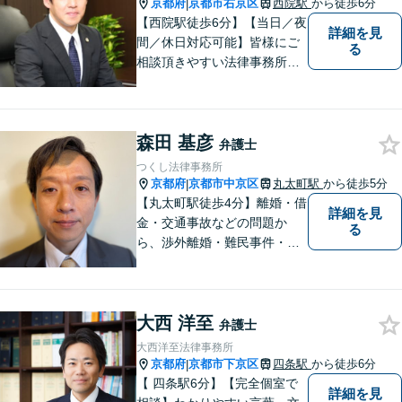
京都府
京都市右京区
西院駅
から徒歩6分
|
【西院駅徒歩6分】【当日／夜
詳細を見
間／休日対応可能】皆様にご
る
相談頂きやすい法律事務所を
目指します。交通事故／借金
問題／相続問題／離婚問題な
ど、幅広い法律トラブルに対
森田 基彦
応可能。【法テラス利用可】
弁護士
ご相談者様に寄り添って対
つくし法律事務所
応。お悩みの方はお気軽にご
京都府
京都市中京区
丸太町駅
から徒歩5分
|
相談ください。
【丸太町駅徒歩4分】離婚・借
詳細を見
金・交通事故などの問題か
る
ら、渉外離婚・難民事件・医
療事故などの特殊な事案もご
相談ください。問題が大きく
なってしまう前のご相談をお
大西 洋至
待ちしています。
弁護士
大西洋至法律事務所
京都府
京都市下京区
四条駅
から徒歩6分
|
【 四条駅6分】【完全個室で
詳細を見