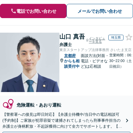
電話でお問い合わせ
メールでお問い合わせ
山口 真吾
埼玉県
インタビュ
ーを見る
弁護士
東京スタートアップ法律事務所 さいたま支店
営業時間：06:
京都府
面談方法(対面・
からも相
電話・ビデオな
30~22:00（土
談受付中
ど)は応相談
日祝日）
危険運転・あおり運転
【警察署への接見は即日対応】【弁護士待機中/当日中の電話相談可
(予約制)】ご家族が犯罪容疑で逮捕されてしまったら刑事事件担当の
弁護士が身柄釈放・不起訴獲得に向けて全力でサポートします。【毎
月100名以上の相談実績】【全国対応】