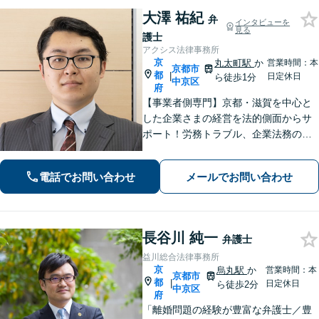
大澤 祐紀
弁
インタビューを
見る
護士
アクシス法律事務所
京
丸太町駅
か
営業時間：本
京都市
都
|
日定休日
ら徒歩1分
中京区
府
【事業者側専門】京都・滋賀を中心と
した企業さまの経営を法的側面からサ
ポート！労務トラブル、企業法務のご
相談はお任せください。あらゆる労務
問題への対応を中心に、その他中小企
電話でお問い合わせ
メールでお問い合わせ
業法務について豊富な経験がありま
す。【Web相談可】
長谷川 純一
弁護士
益川総合法律事務所
京
烏丸駅
か
営業時間：本
京都市
都
|
日定休日
ら徒歩2分
中京区
府
「離婚問題の経験が豊富な弁護士／豊