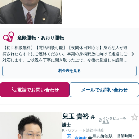
危険運転・あおり運転
【初回相談無料】【電話相談可能】【夜間休日対応可】身近な人が逮
捕されたらすぐにご連絡ください。早期の身柄釈放に向けて迅速にご
対応します。ご状況を丁寧に聞き取った上で、今後の見通しを説明し
ます。示談交渉などお任せください。
料金表を見る
電話でお問い合わせ
メールでお問い合わせ
兒玉 貴裕
弁
インタビューを
見る
護士
K・Gフォート法律事務所
京
烏丸御池駅
営業時間：
京都市