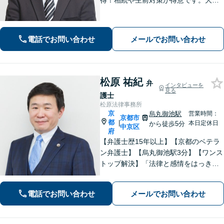
得！相続や生前対策が得意です。大阪
府出身で関西エリアで温かみのあるサ
ポートを心がける｜弁護士同士の意見
交換で最良なリーガルサービスを【夜
電話でお問い合わせ
メールでお問い合わせ
間・休日面談可】【完全個室】【丸太
町駅6分】
松原 祐紀
弁
インタビューを
見る
護士
松原法律事務所
京
烏丸御池駅
営業時間：
京都市
都
|
本日定休日
から徒歩5分
中京区
府
【弁護士歴15年以上】【京都のベテラ
ン弁護士】【烏丸御池駅3分】【ワンス
トップ解決】「法律と感情をはっきり
分けたスタイル」で問題解決へ。離婚
問題、新型コロナが原因の借金、不動
電話でお問い合わせ
メールでお問い合わせ
産問題なども幅広く対応【女性弁護士
も在籍】【初回相談30分無料】