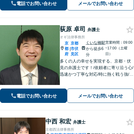
徒歩４分、地下鉄五条駅１番出口徒歩
電話でお問い合わせ
メールでお問い合わせ
２分】丁寧にわかりやすく説明。オン
ラインなら全国対応可【夜間・休日面
談】
荻原 卓司
弁護士
オギ法律事務所
くいな橋駅
営業時間：09:00
京
京都
~17:00（土曜
都
市伏
から徒歩6
|
府
見区
日）
分
多くの人の幸せを実現する、京都・伏
見の弁護士です！/依頼者に寄り沿う心/
迅速かつ丁寧な対応/時に熱く戦う強/解
決実績2000件以上
電話でお問い合わせ
メールでお問い合わせ
中西 和宏
弁護士
京都西法律事務所