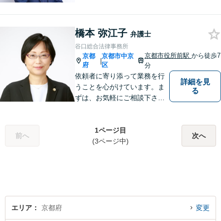
橋本 弥江子
弁護士
谷口総合法律事務所
京都市役所前駅
から徒歩7
京都
京都市中京
|
府
区
分
依頼者に寄り添って業務を行
詳細を見
うことを心がけています。ま
る
ずは、お気軽にご相談下さ
い。
1ページ目
前へ
次へ
(3ページ中)
エリア
京都府
変更