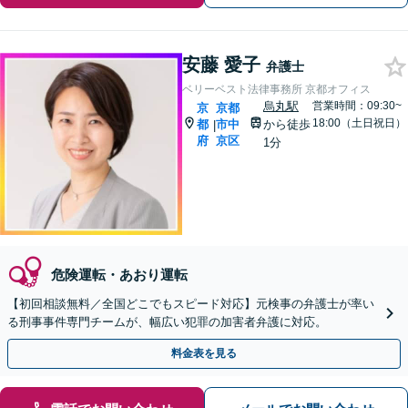
安藤 愛子
弁護士
ベリーベスト法律事務所 京都オフィス
烏丸駅
営業時間：09:30~
京
京都
18:00（土日祝日）
都
市中
から徒歩
|
府
京区
1分
危険運転・あおり運転
【初回相談無料／全国どこでもスピード対応】元検事の弁護士が率い
る刑事事件専門チームが、幅広い犯罪の加害者弁護に対応。
料金表を見る