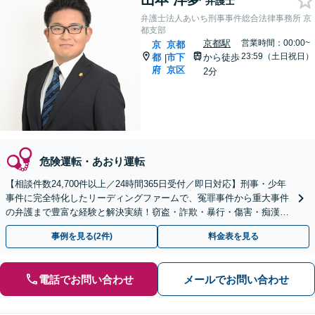
弁護士
弁護士法人あいち刑事事件総合法律事務所 京
都支部
京都駅
営業時間：00:00~
京
京都
23:59（土日祝日）
都
市下
から徒歩
|
府
京区
2分
危険運転・あおり運転
【相談件数24,700件以上／24時間365日受付／即日対応】刑事・少年
事件に完全特化したリーディングファームで、冤罪事件から重大事件
の弁護まで豊富な経験と解決実績！窃盗・詐欺・暴行・傷害・痴漢・
盗撮・薬物犯罪など幅広い分野に対応可能です！
事例を見る(2件)
料金表を見る
電話でお問い合わせ
メールでお問い合わせ