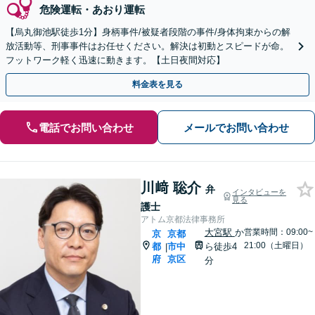
危険運転・あおり運転
【烏丸御池駅徒歩1分】身柄事件/被疑者段階の事件/身体拘束からの解
放活動等、刑事事件はお任せください。解決は初動とスピードが命。
フットワーク軽く迅速に動きます。【土日夜間対応】
料金表を見る
電話でお問い合わせ
メールでお問い合わせ
川﨑 聡介
弁
インタビューを
見る
護士
アトム京都法律事務所
大宮駅
か
営業時間：09:00~
京
京都
21:00（土曜日）
都
市中
ら徒歩4
|
府
京区
分