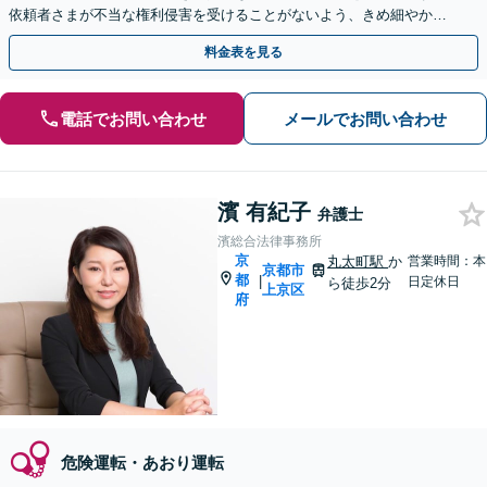
依頼者さまが不当な権利侵害を受けることがないよう、きめ細やかに
サポート！在宅事件でも、できるだけ早いご相談を
料金表を見る
電話でお問い合わせ
メールでお問い合わせ
濱 有紀子
弁護士
濱総合法律事務所
京
丸太町駅
か
営業時間：本
京都市
都
|
日定休日
ら徒歩2分
上京区
府
危険運転・あおり運転