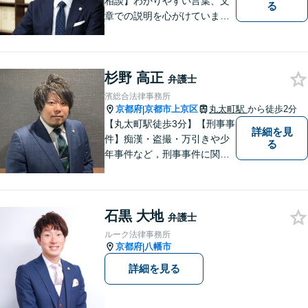
相談】わかりやすい言葉、文
る
章での説明を心がけていま
す。相談内容が明確な方はも
ちろんのこと、漠然と不安を
抱えている方も、まずは、お
杉野 高正
気軽にご相談下さい。
弁護士
濱総合法律事務所
京都府
京都市上京区
丸太町駅
から徒歩2分
|
【丸太町駅徒歩3分】【刑事事
詳細を見
件】痴漢・盗撮・万引きや少
る
年事件など，刑事事件に関す
ることであれば幅広く対応で
きます。年間250件以上のご
相談に対応していた経験があ
石黒 大地
ります。家族が逮捕されてし
弁護士
まった場合もご相談くださ
ルーク法律事務所
い。初回接見サービスも行っ
京都府
八幡市
|
ています。
詳細を見る