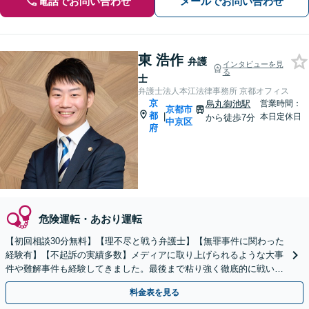
電話でお問い合わせ
メールでお問い合わせ
東 浩作
弁護
インタビューを見
る
士
弁護士法人本江法律事務所 京都オフィス
京
烏丸御池駅
営業時間：
京都市
都
|
本日定休日
から徒歩7分
中京区
府
危険運転・あおり運転
【初回相談30分無料】【理不尽と戦う弁護士】【無罪事件に関わった
経験有】【不起訴の実績多数】メディアに取り上げられるような大事
件や難解事件も経験してきました。最後まで粘り強く徹底的に戦いま
すので、ご相談ください【電話・メール・WEB相談可】
料金表を見る