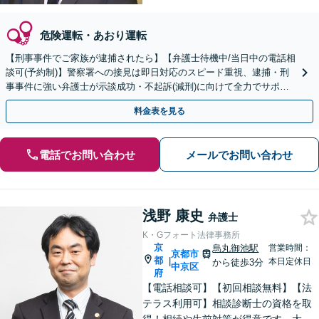
危険運転・あおり運転
【刑事事件でご家族が逮捕されたら】【弁護士待機中/当日中の電話相
談可(予約制)】警察署への接見は即日対応のスピード重視、逮捕・刑
事事件に強い弁護士が示談成功・不起訴(減刑)に向けて全力でサポー
トします。【加害者側の相談専門】
料金表を見る
電話でお問い合わせ
メールでお問い合わせ
浅野 康史
弁護士
K・Gフォート法律事務所
京
烏丸御池駅
営業時間：
京都市
都
|
本日定休日
から徒歩3分
中京区
府
【電話相談可】【初回相談無料】【法
テラス利用可】相談診断士の資格を取