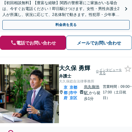
【初回相談無料】【豊富な経験】関西の警察署にご家族がいる場合
は、今すぐお電話ください！即日駆けつけます。女性・男性弁護士2
人が所属し、状況に応じて、2名体制で動きます。性犯罪・少年事件
など【完全個室】【休日・夜間は要相談】【丸太町駅3分】
料金表を見る
電話でお問い合わせ
メールでお問い合わせ
大久保 勇輝
インタビューを
見る
弁護士
大久保総合法律事務所
烏丸御池
営業時間：09:00~
京
京都
17:00（土日祝
都
市中
駅
から徒
|
府
京区
日）
歩1分