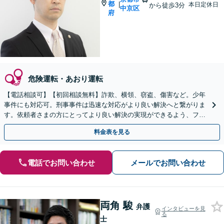
都
|
本日定休日
から徒歩3分
中京区
府
危険運転・あおり運転
【電話相談可】【初回相談無料】詐欺、横領、窃盗、傷害など。少年
事件にも対応可。刑事事件は迅速な対応がより良い解決へと繋がりま
す。依頼者さまの方にとってより良い解決の実現ができるよう、フッ
トワーク軽く誠意を持って対応いたします
料金表を見る
電話でお問い合わせ
メールでお問い合わせ
両角 駿
弁護
インタビューを見
る
士