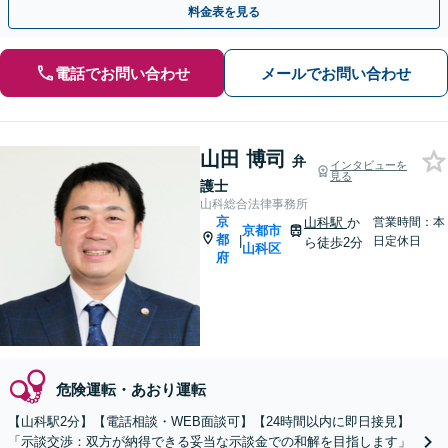
料金表を見る
電話でお問い合わせ
メールでお問い合わせ
山田 博司
弁
インタビューを
見る
護士
山科総合法律事務所
京
山科駅
か
営業時間：本
京都市
都
|
日定休日
ら徒歩2分
山科区
府
危険運転・あおり運転
【山科駅2分】【電話相談・WEB面談可】【24時間以内に即日接見】
「示談交渉：双方が納得できる妥当な示談金での和解を目指します」